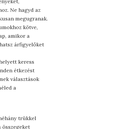
ényeket,
hoz. Ne hagyd az
tikusan megugranak.
tumokhoz kötve,
ap, amikor a
hatsz árfigyelőket
helyett keress
inden étkezést
mek választások
méled a
 néhány trükkel
s összegeket