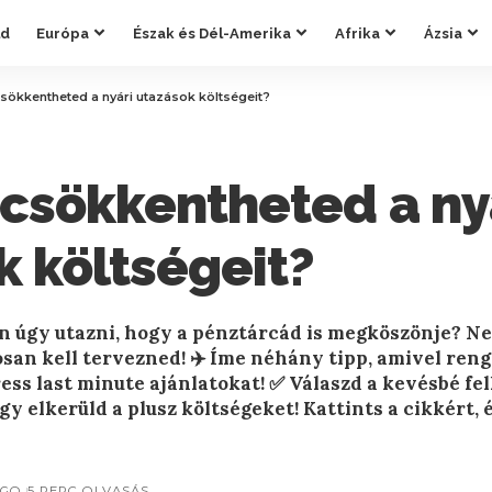
ld
Európa
Észak és Dél-Amerika
Afrika
Ázsia
sökkentheted a nyári utazások költségeit?
csökkentheted a ny
k költségeit?
n úgy utazni, hogy a pénztárcád is megköszönje? N
san kell tervezned! ✈️ Íme néhány tipp, amivel reng
ress last minute ajánlatokat! ✅ Válaszd a kevésbé fel
y elkerüld a plusz költségeket! Kattints a cikkért, é
AGO
5 PERC OLVASÁS