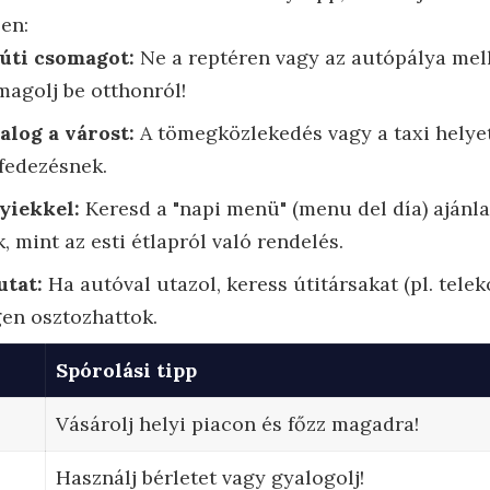
en:
 úti csomagot:
Ne a reptéren vagy az autópálya mell
magolj be otthonról!
alog a várost:
A tömegközlekedés vagy a taxi helyet
lfedezésnek.
lyiekkel:
Keresd a "napi menü" (menu del día) ajánl
 mint az esti étlapról való rendelés.
utat:
Ha autóval utazol, keress útitársakat (pl. telek
gen osztozhattok.
Spórolási tipp
Vásárolj helyi piacon és főzz magadra!
Használj bérletet vagy gyalogolj!