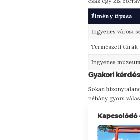
csak egy kis borrava
Élmény típusa
Ingyenes városi s
Természeti túrák
Ingyenes múzeu
Gyakori kérdés
Sokan bizonytalano
néhány gyors válas
Kapcsolódó 