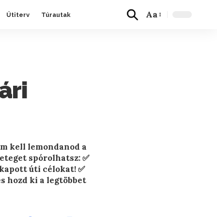
Aa
Útiterv
Túrautak
ári
em kell lemondanod a
eteget spórolhatsz: ✅
kapott úti célokat! ✅
s hozd ki a legtöbbet