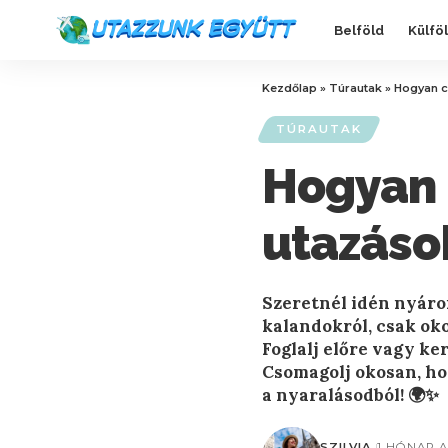
Belföld
Külfö
Kezdőlap
»
Túrautak
»
Hogyan c
TÚRAUTAK
Hogyan 
utazáso
Szeretnél idén nyáro
kalandokról, csak oko
Foglalj előre vagy ke
Csomagolj okosan, hog
a nyaralásodból! 🌍✨
SZILVIA
1 HÓNAP 