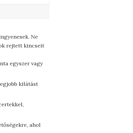
 ingyenesek. Ne
 rejtett kincseit
ta egyszer vagy
egjobb kilátást
certekkel,
etőségekre, ahol