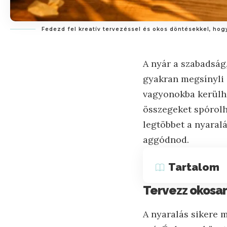
Fedezd fel kreatív tervezéssel és okos döntésekkel, ho
A nyár a szabadság,
gyakran megsínyli 
vagyonokba kerülhet
összegeket spórol
legtöbbet a nyaral
aggódnod.
Tartalom
Tervezz okosan
A nyaralás sikere m