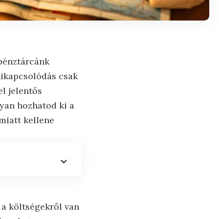
 pénztárcánk
 kikapcsolódás csak
l jelentős
yan hozhatod ki a
miatt kellene
 a költségekről van