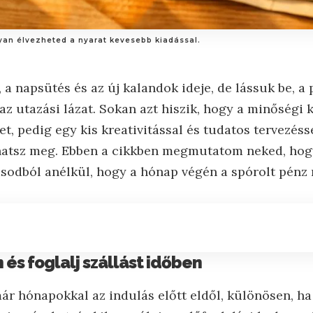
gyan élvezheted a nyarat kevesebb kiadással.
 a napsütés és az új kalandok ideje, de lássuk be, a
az utazási lázat. Sokan azt hiszik, hogy a minőségi
, pedig egy kis kreativitással és tudatos tervezésse
hatsz meg. Ebben a cikkben megmutatom neked, hog
ásodból anélkül, hogy a hónap végén a spórolt pénz 
 és foglalj szállást időben
ár hónapokkal az indulás előtt eldől, különösen, ha