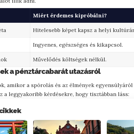
lót illik adni.
Miért érdemes kipróbálni?
éta
Hitelesebb képet kapsz a helyi kultúrár
Ingyenes, egészséges és kikapcsol.
mok
Művelődés költségek nélkül.
ek a pénztárcabarát utazásról
k, amikor a spórolás és az élmények egyensúlyáról v
z a leggyakoribb kérdésekre, hogy tisztábban láss:
cikkek