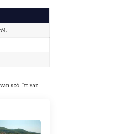
ól.
an szó. Itt van