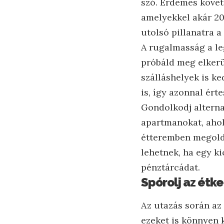
szó. Érdemes követn
amelyekkel akár 20
utolsó pillanatra 
A rugalmasság a le
próbáld meg elkerü
szálláshelyek is ke
is, így azonnal ért
Gondolkodj alternat
apartmanokat, ahol
étteremben megold
lehetnek, ha egy k
pénztárcádat.
Spórolj az étk
Az utazás során az 
ezeket is könnyen 