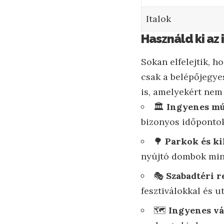
Italok
Használd ki a
Sokan elfelejtik, 
csak a belépőjegye
is, amelyekért nem k
🏛️
Ingyenes mú
bizonyos időpontok
🌳
Parkok és ki
nyújtó dombok min
🎭
Szabadtéri 
fesztiválokkal és u
🗺️
Ingyenes vá