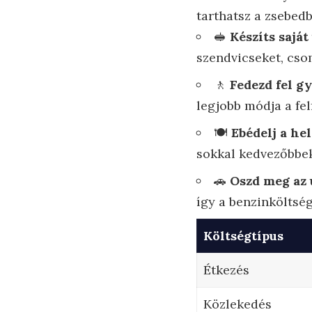
tarthatsz a zsebedb
🥪
Készíts saját
szendvicseket, cso
🚶
Fedezd fel gy
legjobb módja a fe
🍽️
Ebédelj a he
sokkal kedvezőbbek,
🚗
Oszd meg az 
így a benzinköltsé
Költségtípus
Étkezés
Közlekedés