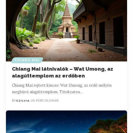
CHIANG MAI
Chiang Mai látnivalók – Wat Umong, az
alagúttemplom az erdőben
Chiang Mai rejtett kincse: Wat Umong, az erdő mélyén
megbúvó alagúttemplom. Titokzatos…
BY
SZILVIA
26 PERC OLVASÁS