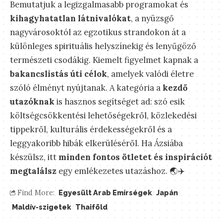
Bemutatjuk a legizgalmasabb programokat és
kihagyhatatlan látnivalókat
, a nyüzsgő
nagyvárosoktól az egzotikus strandokon át a
különleges spirituális helyszínekig és lenyűgöző
természeti csodákig. Kiemelt figyelmet kapnak a
bakancslistás úti célok
, amelyek valódi életre
szóló élményt nyújtanak. A kategória a
kezdő
utazóknak
is hasznos segítséget ad: szó esik
költségcsökkentési lehetőségekről, közlekedési
tippekről, kulturális érdekességekről és a
leggyakoribb hibák elkerüléséről. Ha Ázsiába
készülsz, itt
minden fontos ötletet és inspirációt
megtalálsz
egy emlékezetes utazáshoz. 🌏✈️
Find More:
Egyesült Arab Emírségek
Japán
Maldív-szigetek
Thaiföld