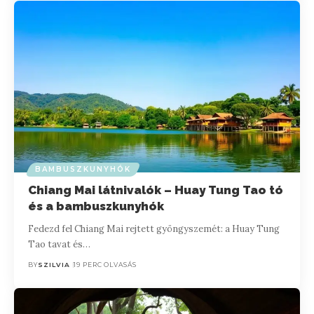
BAMBUSZKUNYHÓK
Chiang Mai látnivalók – Huay Tung Tao tó
és a bambuszkunyhók
Fedezd fel Chiang Mai rejtett gyöngyszemét: a Huay Tung
Tao tavat és…
BY
SZILVIA
19 PERC OLVASÁS