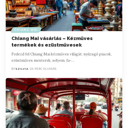
CHIANG MAI
Chiang Mai vásárlás – Kézműves
termékek és ezüstművesek
Fedezd fel Chiang Mai kézműves világát: nyüzsgő piacok,
ezüstműves mesterek, selyem, fa-…
BY
SZILVIA
26 PERC OLVASÁS