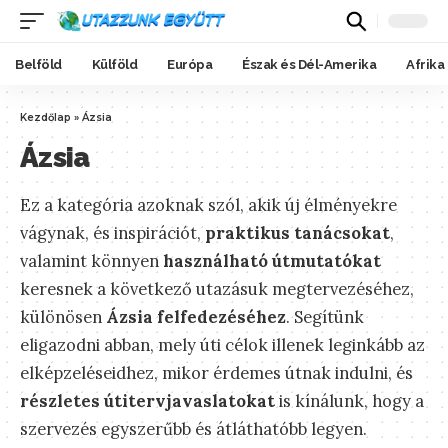
Belföld
Külföld
Európa
Észak és Dél-Amerika
Afrika
Kezdőlap
»
Ázsia
Ázsia
Ez a kategória azoknak szól, akik új élményekre
vágynak, és inspirációt,
praktikus tanácsokat
,
valamint könnyen
használható útmutatókat
keresnek a következő utazásuk megtervezéséhez,
különösen
Ázsia felfedezéséhez
. Segítünk
eligazodni abban, mely úti célok illenek leginkább az
elképzeléseidhez, mikor érdemes útnak indulni, és
részletes útitervjavaslatokat
is kínálunk, hogy a
szervezés egyszerűbb és átláthatóbb legyen.