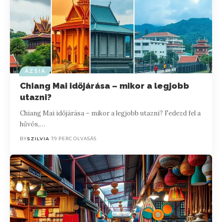
ÁZSIA
Chiang Mai időjárása – mikor a legjobb
utazni?
Chiang Mai időjárása – mikor a legjobb utazni? Fedezd fel a
hűvös,…
BY
SZILVIA
19 PERC OLVASÁS