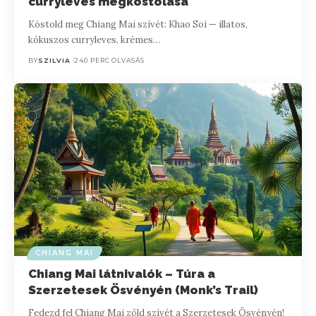
curryleves megkóstolása
Kóstold meg Chiang Mai szívét: Khao Soi — illatos,
kókuszos curryleves, krémes…
BY
SZILVIA
240 PERC OLVASÁS
CHIANG MAI
Chiang Mai látnivalók – Túra a
Szerzetesek Ösvényén (Monk’s Trail)
Fedezd fel Chiang Mai zöld szívét a Szerzetesek Ösvényén!