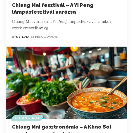
Chiang Mai fesztivál – A Yi Peng
lámpásfesztivál varázsa
Chiang Mai varázsa: a Yi Peng lámpásfesztivál, amikor
ezrek eresztik az ég…
BY
SZILVIA
51 PERC OLVASÁS
CHIANG MAI
Chiang Mai gasztronómia – A Khao Soi