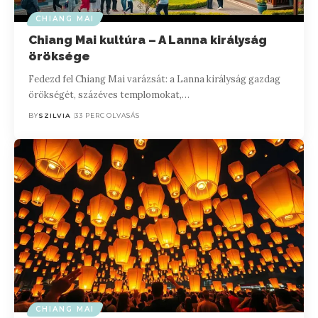
CHIANG MAI
Chiang Mai kultúra – A Lanna királyság
öröksége
Fedezd fel Chiang Mai varázsát: a Lanna királyság gazdag
örökségét, százéves templomokat,…
BY
SZILVIA
33 PERC OLVASÁS
CHIANG MAI