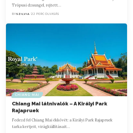
Trópusi dzsungel, rejtett…
BY
SZILVIA
22 PERC OLVASÁS
CHIANG MAI
Chiang Mai látnivalók – A Királyi Park
Rajapruek
Fedezd fel Chiang Mai ékkövét: a Királyi Park Rajapruek
tarka kertjeit, virágkiállításait…