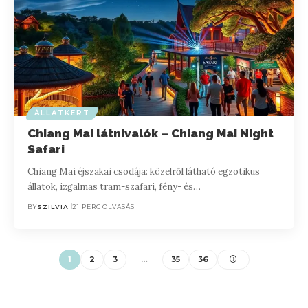
ÁLLATKERT
Chiang Mai látnivalók – Chiang Mai Night
Safari
Chiang Mai éjszakai csodája: közelről látható egzotikus
állatok, izgalmas tram-szafari, fény- és…
BY
SZILVIA
21 PERC OLVASÁS
1
2
3
…
35
36