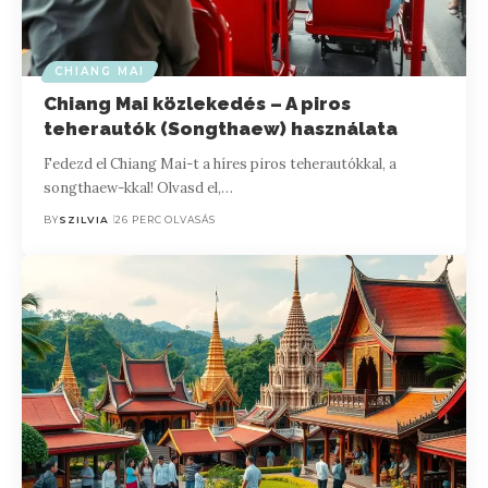
CHIANG MAI
Chiang Mai közlekedés – A piros
teherautók (Songthaew) használata
Fedezd el Chiang Mai-t a híres piros teherautókkal, a
songthaew-kkal! Olvasd el,…
BY
SZILVIA
26 PERC OLVASÁS