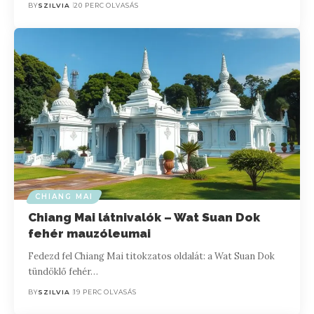
BY
SZILVIA
20 PERC OLVASÁS
CHIANG MAI
Chiang Mai látnivalók – Wat Suan Dok
fehér mauzóleumai
Fedezd fel Chiang Mai titokzatos oldalát: a Wat Suan Dok
tündöklő fehér…
BY
SZILVIA
19 PERC OLVASÁS