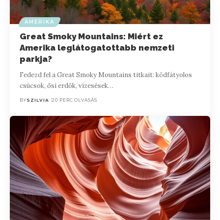
AMERIKA
Great Smoky Mountains: Miért ez
Amerika leglátogatottabb nemzeti
parkja?
Fedezd fel a Great Smoky Mountains titkait: ködfátyolos
csúcsok, ősi erdők, vízesések…
BY
SZILVIA
20 PERC OLVASÁS