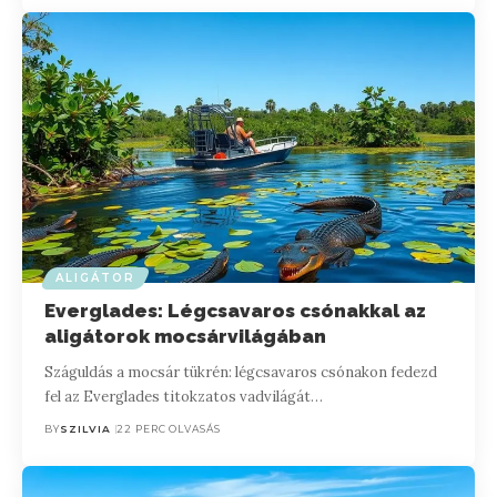
ALIGÁTOR
Everglades: Légcsavaros csónakkal az
aligátorok mocsárvilágában
Száguldás a mocsár tükrén: légcsavaros csónakon fedezd
fel az Everglades titokzatos vadvilágát…
BY
SZILVIA
22 PERC OLVASÁS