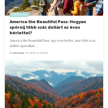
AMERIKA
America the Beautiful Pass: Hogyan
spórolj több száz dollárt az éves
bérlettel?
America the Beautiful Pass: egy éves bérlet, ami több száz
dollárt spórolhat…
BY
SZILVIA
24 PERC OLVASÁS