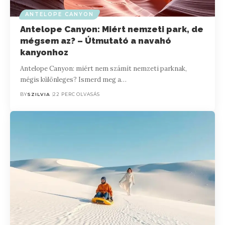
ANTELOPE CANYON
Antelope Canyon: Miért nemzeti park, de
mégsem az? – Útmutató a navahó
kanyonhoz
Antelope Canyon: miért nem számít nemzeti parknak,
mégis különleges? Ismerd meg a…
BY
SZILVIA
22 PERC OLVASÁS