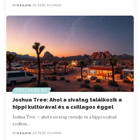
BY
SZILVIA
35 PERC OLVASÁS
CSILLAGOS ÉG
Joshua Tree: Ahol a sivatag találkozik a
hippi kultúrával és a csillagos éggel
Joshua Tree — ahol a sivatag csendje és a hippi szabad
szellem…
BY
SZILVIA
20 PERC OLVASÁS