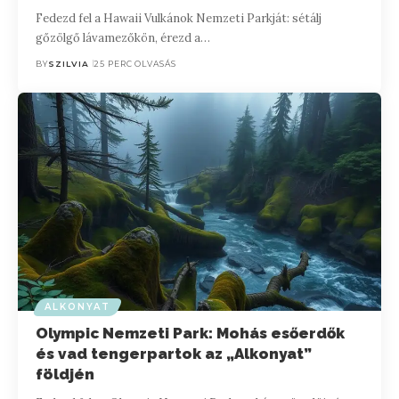
Fedezd fel a Hawaii Vulkánok Nemzeti Parkját: sétálj
gőzölgő lávamezőkön, érezd a…
BY
SZILVIA
25 PERC OLVASÁS
ALKONYAT
Olympic Nemzeti Park: Mohás esőerdők
és vad tengerpartok az „Alkonyat”
földjén