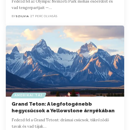
Fedezd fel az Olympic Nemzeti Park mohás esőerdőit és
vad tengerpartjait —…
BY
SZILVIA
27 PERC OLVASÁS
AMERIKAI TÁJ
Grand Teton: A legfotogénebb
hegycsúcsok a Yellowstone árnyékában
Fedezd fel a Grand Tetont: drámai csúcsok, tükröződő
tavak és vad tájak…