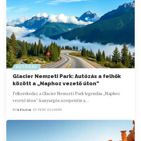
AUTÓZÁS
Glacier Nemzeti Park: Autózás a felhők
között a „Naphoz vezető úton”
Felkerekedsz a Glacier Nemzeti Park legendás „Naphoz
vezető úton”: kanyargós szerpentin a…
BY
SZILVIA
33 PERC OLVASÁS