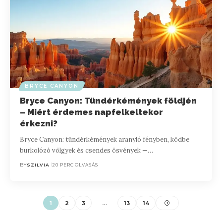
BRYCE CANYON
Bryce Canyon: Tündérkémények földjén
– Miért érdemes napfelkeltekor
érkezni?
Bryce Canyon: tündérkémények aranyló fényben, ködbe
burkolózó völgyek és csendes ösvények —…
BY
SZILVIA
20 PERC OLVASÁS
1
2
3
…
13
14