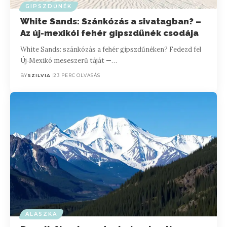
GIPSZDŰNÉK
White Sands: Szánkózás a sivatagban? –
Az új-mexikói fehér gipszdűnék csodája
White Sands: szánkózás a fehér gipszdűnéken? Fedezd fel
Új‑Mexikó meseszerű táját —…
BY
SZILVIA
23 PERC OLVASÁS
ALASZKA