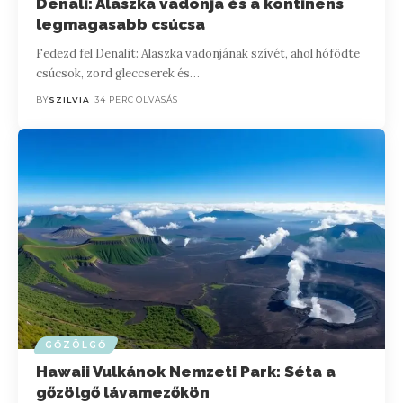
Denali: Alaszka vadonja és a kontinens
legmagasabb csúcsa
Fedezd fel Denalit: Alaszka vadonjának szívét, ahol hófödte
csúcsok, zord gleccserek és…
BY
SZILVIA
34 PERC OLVASÁS
GŐZÖLGŐ
Hawaii Vulkánok Nemzeti Park: Séta a
gőzölgő lávamezőkön