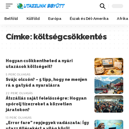
Belföld
Külföld
Európa
Észak és Dél-Amerika
Afrika
Címke:
költségcsökkentés
Hogyan csökkentheted a nyári
utazások költségeit?
5 PERC OLVASÁS
Svájc olcsón? – 5 tipp, hogy ne menjen
rá a gatyád a nyaralásra
22 PERC OLVASÁS
Átszállás saját felelősségre: Hogyan
spórolj tízezreket a közvetlen
járatokon?
13 PERC OLVASÁS
„Error fare” repjegyek vadászata: Így
utazz fillérekért a világ körül