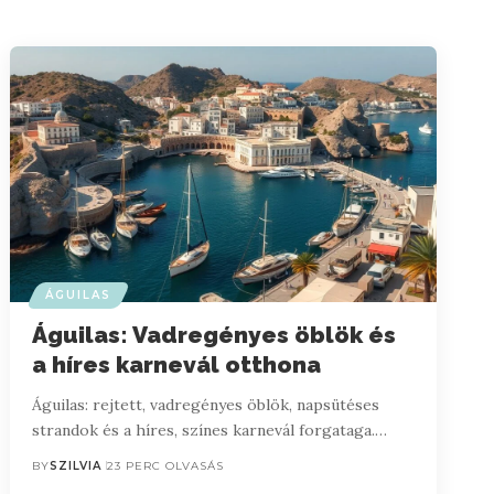
ÁGUILAS
Águilas: Vadregényes öblök és
a híres karnevál otthona
Águilas: rejtett, vadregényes öblök, napsütéses
strandok és a híres, színes karnevál forgataga.…
BY
SZILVIA
23 PERC OLVASÁS