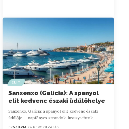
ELIT
Sanxenxo (Galícia): A spanyol
elit kedvenc északi üdülőhelye
Sanxenxo, Galícia: a spanyol elit kedvenc északi
üdülője — napfényes strandok, luxusyachtok,…
BY
SZILVIA
24 PERC OLVASÁS