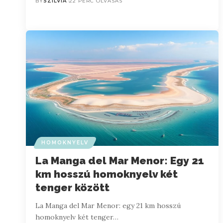
BY
SZILVIA
22 PERC OLVASÁS
HOMOKNYELV
La Manga del Mar Menor: Egy 21
km hosszú homoknyelv két
tenger között
La Manga del Mar Menor: egy 21 km hosszú
homoknyelv két tenger…