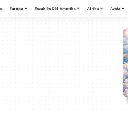
ld
Európa
Észak és Dél-Amerika
Afrika
Ázsia