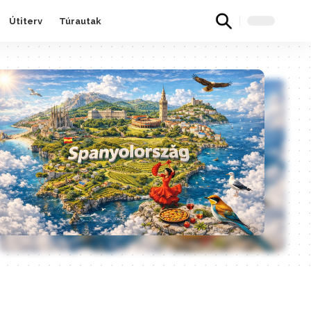
Útiterv
Túrautak