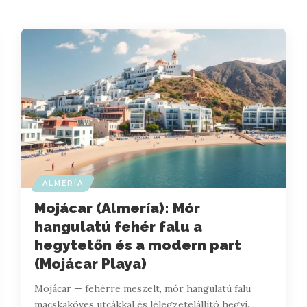
ALMERÍA
Mojácar (Almería): Mór
hangulatú fehér falu a
hegytetőn és a modern part
(Mojácar Playa)
Mojácar — fehérre meszelt, mór hangulatú falu
macskaköves utcákkal és lélegzetelállító hegyi…