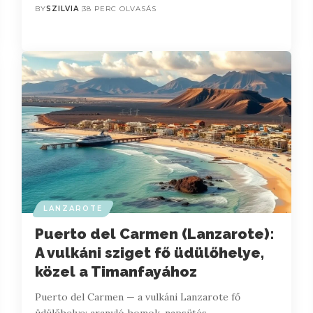
BY
SZILVIA
38 PERC OLVASÁS
LANZAROTE
Puerto del Carmen (Lanzarote):
A vulkáni sziget fő üdülőhelye,
közel a Timanfayához
Puerto del Carmen — a vulkáni Lanzarote fő
üdülőhelye: aranyló homok, napsütés,…