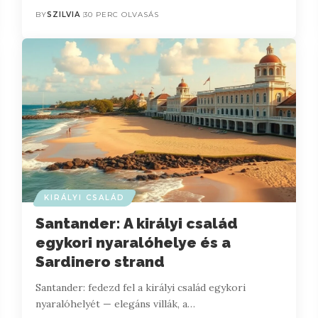
BY
SZILVIA
30 PERC OLVASÁS
KIRÁLYI CSALÁD
Santander: A királyi család
egykori nyaralóhelye és a
Sardinero strand
Santander: fedezd fel a királyi család egykori
nyaralóhelyét — elegáns villák, a…