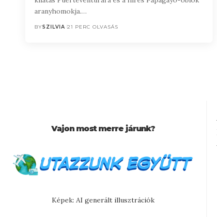
aranyhomokja.…
BY
SZILVIA
21 PERC OLVASÁS
Vajon most merre járunk?
Képek: AI generált illusztrációk