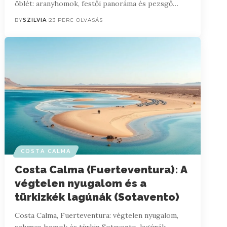
öblét: aranyhomok, festői panoráma és pezsgő…
BY
SZILVIA
23 PERC OLVASÁS
COSTA CALMA
Costa Calma (Fuerteventura): A
végtelen nyugalom és a
türkizkék lagúnák (Sotavento)
Costa Calma, Fuerteventura: végtelen nyugalom,
selymes homok és türkiz Sotavento-lagúnák.