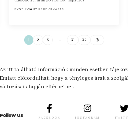
BY
SZILVIA
17 PERC OLVASÁS
1
2
3
…
31
32
Az itt található információk minden esetben tájékoz
Emiatt előfordulhat, hogy a tényleges árak a szolgál
változásai alapján eltérhetnek.
Follow Us
FACEBOOK
INSTAGRAM
TWIT