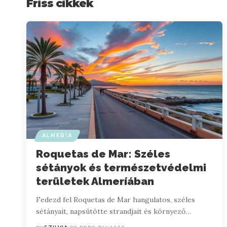
Friss cikkek
ALMERÍA
Roquetas de Mar: Széles
sétányok és természetvédelmi
területek Almeríában
Fedezd fel Roquetas de Mar hangulatos, széles
sétányait, napsütötte strandjait és környező…