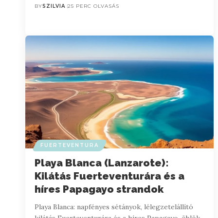
BY
SZILVIA
25 PERC OLVASÁS
FUERTEVENTURA
Playa Blanca (Lanzarote):
Kilátás Fuerteventurára és a
híres Papagayo strandok
Playa Blanca: napfényes sétányok, lélegzetelállító
kilátás Fuerteventurára és a híres Papagayo-öblök