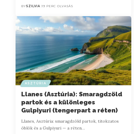
BY
SZILVIA
19 PERC OLVASÁS
ASZTÚRIA
Llanes (Asztúria): Smaragdzöld
partok és a különleges
Gulpiyuri (tengerpart a réten)
Llanes, Asztúria: smaragdzöld partok, titokzatos
öblök és a Gulpiyuri — a réten…