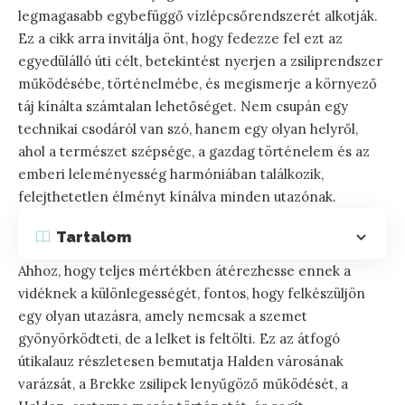
legmagasabb egybefüggő vízlépcsőrendszerét alkotják.
Ez a cikk arra invitálja önt, hogy fedezze fel ezt az
egyedülálló úti célt, betekintést nyerjen a zsiliprendszer
működésébe, történelmébe, és megismerje a környező
táj kínálta számtalan lehetőséget. Nem csupán egy
technikai csodáról van szó, hanem egy olyan helyről,
ahol a természet szépsége, a gazdag történelem és az
emberi leleményesség harmóniában találkozik,
felejthetetlen élményt kínálva minden utazónak.
Tartalom
Ahhoz, hogy teljes mértékben átérezhesse ennek a
vidéknek a különlegességét, fontos, hogy felkészüljön
egy olyan utazásra, amely nemcsak a szemet
gyönyörködteti, de a lelket is feltölti. Ez az átfogó
útikalauz részletesen bemutatja Halden városának
varázsát, a Brekke zsilipek lenyűgöző működését, a