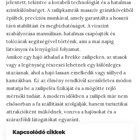
jelentett, tekintve a korabeli technológiát és a hatalmas
szintkülönbséget. A zsilipkamrák masszív gránitkövekből
épültek, precíziós munkával, amely garantálta a hosszú
távú stabilitást és megbízhatóságot. A vízszint
szabályozása manuálisan, hatalmas csapóajtók és
tolózárak segítségével történik, ami a mai napig
látványos és lenyűgöző folyamat.
Amikor egy hajó áthalad a Brekke zsilipeken, az utasok
vagy a legénység részesei lehetnek egy különleges
utazásnak, ahol a hajó lassan emelkedik vagy süllyed a
kamrákban. Ez az élmény rendkívül szemléletes módon
mutatja be a zsilipelés fizikáját és a mögötte rejlő
mérnöki tudást. A modern időkben a zsilipek már nem
elsősorban a fa szállítását szolgálják, hanem turisztikai
attrakcióként működnek, vonzva a hajósokat és a
szárazföldi látogatókat egyaránt.
Kapcsolódó cikkek