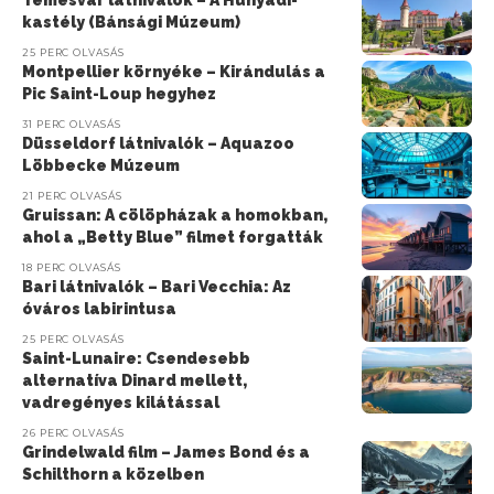
kastély (Bánsági Múzeum)
25 PERC OLVASÁS
Montpellier környéke – Kirándulás a
Pic Saint-Loup hegyhez
31 PERC OLVASÁS
Düsseldorf látnivalók – Aquazoo
Löbbecke Múzeum
21 PERC OLVASÁS
Gruissan: A cölöpházak a homokban,
ahol a „Betty Blue” filmet forgatták
18 PERC OLVASÁS
Bari látnivalók – Bari Vecchia: Az
óváros labirintusa
25 PERC OLVASÁS
Saint-Lunaire: Csendesebb
alternatíva Dinard mellett,
vadregényes kilátással
26 PERC OLVASÁS
Grindelwald film – James Bond és a
Schilthorn a közelben