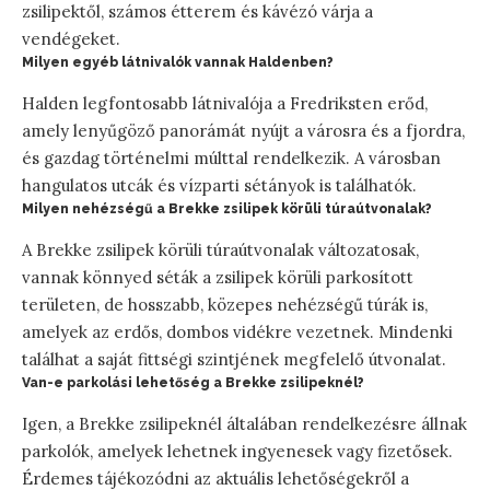
zsilipektől, számos étterem és kávézó várja a
vendégeket.
Milyen egyéb látnivalók vannak Haldenben?
Halden legfontosabb látnivalója a Fredriksten erőd,
amely lenyűgöző panorámát nyújt a városra és a fjordra,
és gazdag történelmi múlttal rendelkezik. A városban
hangulatos utcák és vízparti sétányok is találhatók.
Milyen nehézségű a Brekke zsilipek körüli túraútvonalak?
A Brekke zsilipek körüli túraútvonalak változatosak,
vannak könnyed séták a zsilipek körüli parkosított
területen, de hosszabb, közepes nehézségű túrák is,
amelyek az erdős, dombos vidékre vezetnek. Mindenki
találhat a saját fittségi szintjének megfelelő útvonalat.
Van-e parkolási lehetőség a Brekke zsilipeknél?
Igen, a Brekke zsilipeknél általában rendelkezésre állnak
parkolók, amelyek lehetnek ingyenesek vagy fizetősek.
Érdemes tájékozódni az aktuális lehetőségekről a