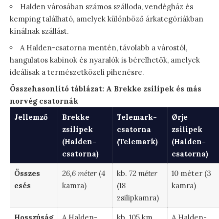
Halden városában számos szálloda, vendégház és
kemping található, amelyek különböző árkategóriákban
kínálnak szállást.
A Halden-csatorna mentén, távolabb a várostól,
hangulatos kabinok és nyaralók is bérelhetők, amelyek
ideálisak a természetközeli pihenésre.
Összehasonlító táblázat: A Brekke zsilipek és más
norvég csatornák
Jellemző
Brekke
Telemark-
Ørje
zsilipek
csatorna
zsilipek
(Halden-
(Telemark)
(Halden-
csatorna)
csatorna)
Összes
26,6 méter
(4
kb.
72 méter
10 méter (3
esés
kamra)
(18
kamra)
zsilipkamra)
Hosszúság
A Halden-
kb. 105 km
A Halden-