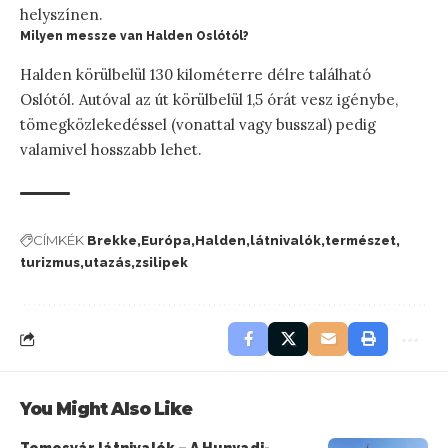
helyszínen.
Milyen messze van Halden Oslótól?
Halden körülbelül 130 kilométerre délre található
Oslótól. Autóval az út körülbelül 1,5 órát vesz igénybe,
tömegközlekedéssel (vonattal vagy busszal) pedig
valamivel hosszabb lehet.
CÍMKÉK
Brekke
Európa
Halden
látnivalók
természet
turizmus
utazás
zsilipek
You Might Also Like
Temesvár látnivalók – A Hunyadi-