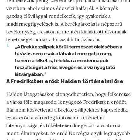
rendelkezők pedig szerencsét próbálhatnak a csatorna
vizeiben, ahol számos édesvízi halfaj él. A környék
gazdag élővilággal rendelkezik, így gyakoriak a
madármegfigyelések is. A kerékpározás is népszerű
tevékenység, a csatorna mentén kialakított útvonalak
lehetőséget adnak a hosszabb túrázásra is.
„A Brekke zsilipek körüli természet ölelésében a
túrázás nem csak a lábakat mozgatja meg,
hanem a lelket is, feloldva a mindennapok
feszültségét a friss levegőn és a víz nyugtató
látványában.”
A Fredriksten erőd: Halden történelmi őre
Halden látogatásakor elengedhetetlen, hogy felkeresse
a város fölé magasodó, lenyűgöző Fredriksten erődöt.
Bár nem közvetlenül a Brekke zsilipekhez kapcsolódik,
ez az erőd a város legfontosabb történelmi
látványossága, és tökéletesen kiegészíti a csatorna
menti élményeket. Az erőd Norvégia egyik legnagyobb