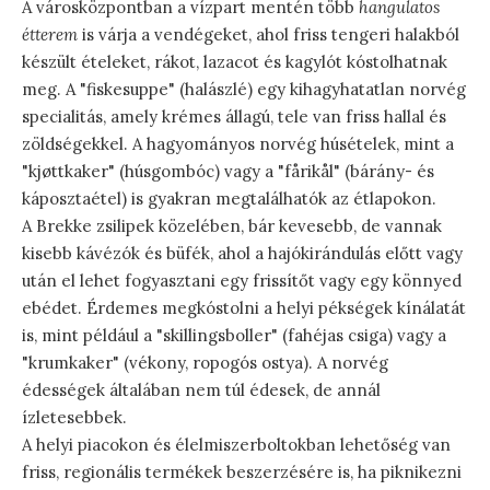
A városközpontban a vízpart mentén több
hangulatos
étterem
is várja a vendégeket, ahol friss tengeri halakból
készült ételeket, rákot, lazacot és kagylót kóstolhatnak
meg. A "fiskesuppe" (halászlé) egy kihagyhatatlan norvég
specialitás, amely krémes állagú, tele van friss hallal és
zöldségekkel. A hagyományos norvég húsételek, mint a
"kjøttkaker" (húsgombóc) vagy a "fårikål" (bárány- és
káposztaétel) is gyakran megtalálhatók az étlapokon.
A Brekke zsilipek közelében, bár kevesebb, de vannak
kisebb kávézók és büfék, ahol a hajókirándulás előtt vagy
után el lehet fogyasztani egy frissítőt vagy egy könnyed
ebédet. Érdemes megkóstolni a helyi pékségek kínálatát
is, mint például a "skillingsboller" (fahéjas csiga) vagy a
"krumkaker" (vékony, ropogós ostya). A norvég
édességek általában nem túl édesek, de annál
ízletesebbek.
A helyi piacokon és élelmiszerboltokban lehetőség van
friss, regionális termékek beszerzésére is, ha piknikezni