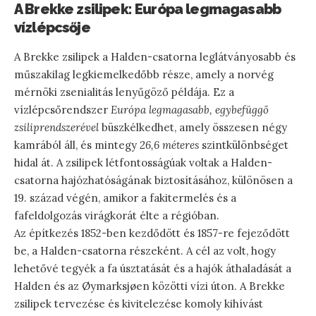
A Brekke zsilipek: Európa legmagasabb
vízlépcsője
A Brekke zsilipek a Halden-csatorna leglátványosabb és
műszakilag legkiemelkedőbb része, amely a norvég
mérnöki zsenialitás lenyűgöző példája. Ez a
vízlépcsőrendszer
Európa legmagasabb, egybefüggő
zsiliprendszerével
büszkélkedhet, amely összesen négy
kamrából áll, és mintegy
26,6 méteres
szintkülönbséget
hidal át. A zsilipek létfontosságúak voltak a Halden-
csatorna hajózhatóságának biztosításához, különösen a
19. század végén, amikor a fakitermelés és a
fafeldolgozás virágkorát élte a régióban.
Az építkezés 1852-ben kezdődött és 1857-re fejeződött
be, a Halden-csatorna részeként. A cél az volt, hogy
lehetővé tegyék a fa úsztatását és a hajók áthaladását a
Halden és az Øymarksjøen közötti vízi úton. A Brekke
zsilipek tervezése és kivitelezése komoly kihívást