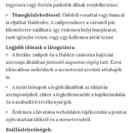
ingyenes vagy fizetős parkolók állnak rendelkezésre.
Tömegközlekedéssel:
Oslóból vonattal vagy busszal
is eljuthat Haldenbe. A zsiliprendszer a várostól pár
kilométerre található, így érdemes helyi buszjáratot,
taxit igénybe venni, vagy egy kellemes sétát tenni.
Legjobb időszak a látogatásra:
A Brekke zsilipek és a Halden-csatorna hajózási
szezonja általában
júniustól augusztus végéig
tart. Ezen
időszakban működnek a menetrend szerinti sétahajók
is.
A nyári hónapok a legideálisabbak az időjárás
szempontjából, ekkor a legkellemesebb a hajókirándulás
és a szabadtéri tevékenységek.
Érdemes a hivatalos weboldalon tájékozódni a pontos
nyitvatartási időkről és a menetrendről.
Szálláslehetőségek: