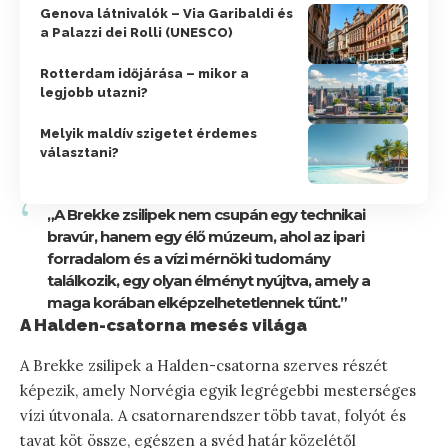
Genova látnivalók – Via Garibaldi és
a Palazzi dei Rolli (UNESCO)
Rotterdam időjárása – mikor a
legjobb utazni?
Melyik maldív szigetet érdemes
választani?
„A Brekke zsilipek nem csupán egy technikai
bravúr, hanem egy élő múzeum, ahol az ipari
forradalom és a vízi mérnöki tudomány
találkozik, egy olyan élményt nyújtva, amely a
maga korában elképzelhetetlennek tűnt.”
A Halden-csatorna mesés világa
A Brekke zsilipek a Halden-csatorna szerves részét
képezik, amely Norvégia egyik legrégebbi mesterséges
vízi útvonala. A csatornarendszer több tavat, folyót és
tavat köt össze, egészen a svéd határ közelétől