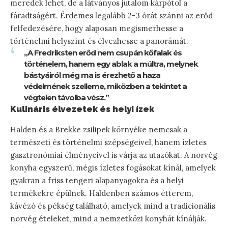
meredek lehet, de a látványos jutalom kárpótol a
fáradtságért. Érdemes legalább 2-3 órát szánni az erőd
felfedezésére, hogy alaposan megismerhesse a
történelmi helyszínt és élvezhesse a panorámát.
„A Fredriksten erőd nem csupán kőfalak és
történelem, hanem egy ablak a múltra, melynek
bástyáiról még ma is érezhető a haza
védelmének szelleme, miközben a tekintet a
végtelen távolba vész.”
Kulináris élvezetek és helyi ízek
Halden és a Brekke zsilipek környéke nemcsak a
természeti és történelmi szépségeivel, hanem ízletes
gasztronómiai élményeivel is várja az utazókat. A norvég
konyha egyszerű, mégis ízletes fogásokat kínál, amelyek
gyakran a friss tengeri alapanyagokra és a helyi
termékekre épülnek. Haldenben számos étterem,
kávézó és pékség található, amelyek mind a tradicionális
norvég ételeket, mind a nemzetközi konyhát kínálják.