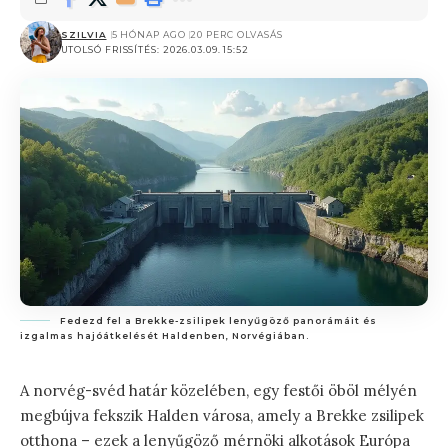
SZILVIA
5 HÓNAP AGO
20 PERC OLVASÁS
UTOLSÓ FRISSÍTÉS: 2026.03.09. 15:52
Fedezd fel a Brekke-zsilipek lenyűgöző panorámáit és
izgalmas hajóátkelését Haldenben, Norvégiában.
A norvég-svéd határ közelében, egy festői öböl mélyén
megbújva fekszik Halden városa, amely a Brekke zsilipek
otthona – ezek a lenyűgöző mérnöki alkotások Európa