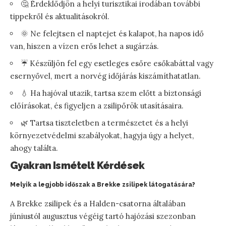
🤔 Érdeklődjön a helyi turisztikai irodában további
tippekről és aktualitásokról.
🌞 Ne felejtsen el naptejet és kalapot, ha napos idő
van, hiszen a vízen erős lehet a sugárzás.
☔ Készüljön fel egy esetleges esőre esőkabáttal vagy
esernyővel, mert a norvég időjárás kiszámíthatatlan.
💧 Ha hajóval utazik, tartsa szem előtt a biztonsági
előírásokat, és figyeljen a zsilipőrök utasításaira.
🌿 Tartsa tiszteletben a természetet és a helyi
környezetvédelmi szabályokat, hagyja úgy a helyet,
ahogy találta.
Gyakran Ismételt Kérdések
Melyik a legjobb időszak a Brekke zsilipek látogatására?
A Brekke zsilipek és a Halden-csatorna általában
júniustól augusztus végéig tartó hajózási szezonban