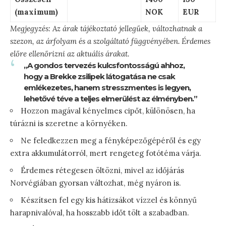
(maximum)
NOK
EUR
Megjegyzés: Az árak tájékoztató jellegűek, változhatnak a
szezon, az árfolyam és a szolgáltató függvényében. Érdemes
előre ellenőrizni az aktuális árakat.
„A gondos tervezés kulcsfontosságú ahhoz,
hogy a Brekke zsilipek látogatása ne csak
emlékezetes, hanem stresszmentes is legyen,
lehetővé téve a teljes elmerülést az élményben.”
Hozzon magával kényelmes cipőt, különösen, ha
túrázni is szeretne a környéken.
Ne feledkezzen meg a fényképezőgépéről és egy
extra akkumulátorról, mert rengeteg fotótéma várja.
Érdemes rétegesen öltözni, mivel az időjárás
Norvégiában gyorsan változhat, még nyáron is.
Készítsen fel egy kis hátizsákot vízzel és könnyű
harapnivalóval, ha hosszabb időt tölt a szabadban.