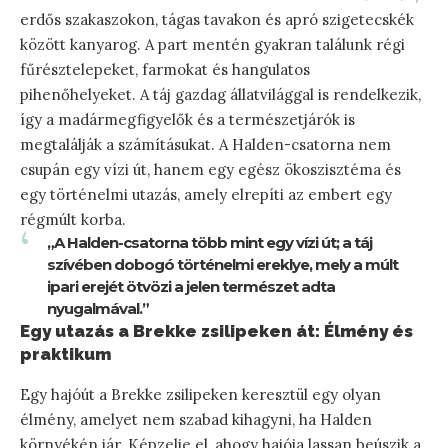
erdős szakaszokon, tágas tavakon és apró szigetecskék
között kanyarog. A part mentén gyakran találunk régi
fűrésztelepeket, farmokat és hangulatos
pihenőhelyeket. A táj gazdag állatvilággal is rendelkezik,
így a madármegfigyelők és a természetjárók is
megtalálják a számításukat. A Halden-csatorna nem
csupán egy vízi út, hanem egy egész ökoszisztéma és
egy történelmi utazás, amely elrepíti az embert egy
régmúlt korba.
„A Halden-csatorna több mint egy vízi út; a táj
szívében dobogó történelmi ereklye, mely a múlt
ipari erejét ötvözi a jelen természet adta
nyugalmával.”
Egy utazás a Brekke zsilipeken át: Élmény és
praktikum
Egy hajóút a Brekke zsilipeken keresztül egy olyan
élmény, amelyet nem szabad kihagyni, ha Halden
környékén jár. Képzelje el, ahogy hajója lassan beúszik a