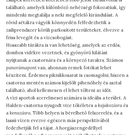
található, amelyek különböző nehézségi fokozatúak, így
mindenki megtalálja a neki megfelelő kirándulást. A
rövid sétákra vágyók könnyedén felfedezhetik a
zsiliprendszer körüli parkosított területeket, élvezve a
friss levegőt és a vízcsobogást.
Hosszabb túrákra is van lehetőség, amelyek az erdős,
dombos vidékre vezetnek, és gyönyörű kilátást
nyújtanak a csatornára és a környező tavakra. Számos
panorámapont
van, ahonnan remek fotókat lehet
készíteni. Érdemes piknikkosarat is csomagolni, hiszen a
csatorna mentén számos kijelölt pihenőhely és asztal
található, ahol kellemesen el lehet tölteni az időt.
A vízi sportok szerelmesei számára is ideális a terület. A
Halden-csatorna nyugodt vize tökéletes a
kajakozásra
és
a
kenuzásra
. Több helyen is bérelhető felszerelés, és a
lassú vízen evezve egészen más perspektívából
fedezhetjük fel a tájat. A horgászengedéllyel