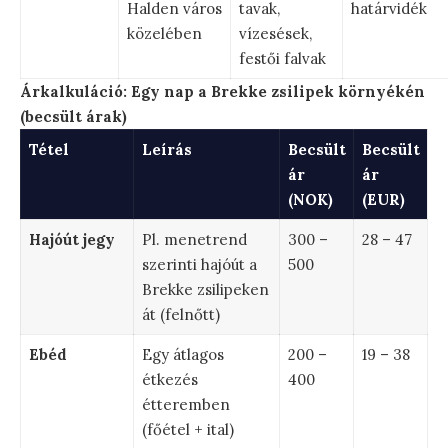
Halden város
tavak,
határvidék
közelében
vízesések,
festői falvak
Árkalkuláció: Egy nap a Brekke zsilipek környékén
(becsült árak)
Tétel
Leírás
Becsült
Becsült
ár
ár
(NOK)
(EUR)
Hajóút jegy
Pl. menetrend
300 –
28 – 47
szerinti hajóút a
500
Brekke zsilipeken
át (felnőtt)
Ebéd
Egy átlagos
200 –
19 – 38
étkezés
400
étteremben
(főétel + ital)