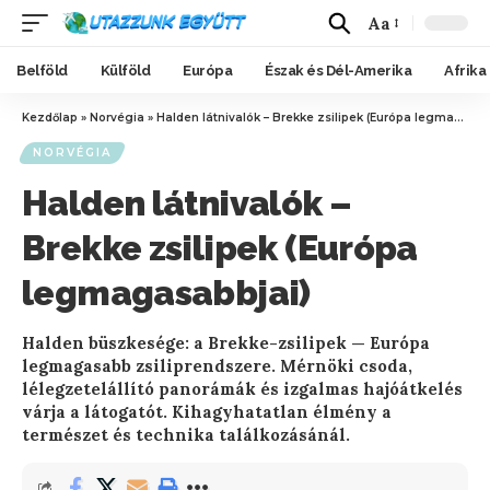
Aa
Belföld
Külföld
Európa
Észak és Dél-Amerika
Afrika
Kezdőlap
»
Norvégia
»
Halden látnivalók – Brekke zsilipek (Európa legmagasabbjai)
NORVÉGIA
Halden látnivalók –
Brekke zsilipek (Európa
legmagasabbjai)
Halden büszkesége: a Brekke-zsilipek — Európa
legmagasabb zsiliprendszere. Mérnöki csoda,
lélegzetelállító panorámák és izgalmas hajóátkelés
várja a látogatót. Kihagyhatatlan élmény a
természet és technika találkozásánál.