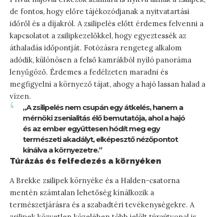
de fontos, hogy előre tájékozódjanak a nyitvatartási
időről és a díjakról. A zsilipelés előtt érdemes felvenni a
kapcsolatot a zsilipkezelőkkel, hogy egyeztessék az
áthaladás időpontját. Fotózásra rengeteg alkalom
adódik, különösen a felső kamrákból nyíló panoráma
lenyűgöző. Érdemes a fedélzeten maradni és
megfigyelni a környező tájat, ahogy a hajó lassan halad a
vízen.
„A zsilipelés nem csupán egy átkelés, hanem a
mérnöki zsenialitás élő bemutatója, ahol a hajó
és az ember együttesen hódít meg egy
természeti akadályt, elképesztő nézőpontot
kínálva a környezetre.”
Túrázás és felfedezés a környéken
A Brekke zsilipek környéke és a Halden-csatorna
mentén számtalan lehetőség kínálkozik a
természetjárásra és a szabadtéri tevékenységekre. A
zsilipek közvetlen közelében több jelölt túraútvonal is