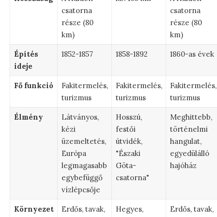
csatorna
csatorna
része (80
része (80
km)
km)
Építés
1852-1857
1858-1892
1860-as évek
ideje
Fő funkció
Fakitermelés,
Fakitermelés,
Fakitermelés,
turizmus
turizmus
turizmus
Élmény
Látványos,
Hosszú,
Meghittebb,
kézi
festői
történelmi
üzemeltetés,
útvidék,
hangulat,
Európa
"Északi
egyedülálló
legmagasabb
Göta-
hajóház
egybefüggő
csatorna"
vízlépcsője
Környezet
Erdős, tavak,
Hegyes,
Erdős, tavak,