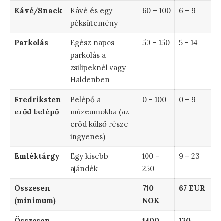
Kávé/Snack
Kávé és egy
60 – 100
6 – 9
péksütemény
Parkolás
Egész napos
50 – 150
5 – 14
parkolás a
zsilipeknél vagy
Haldenben
Fredriksten
Belépő a
0 – 100
0 – 9
erőd belépő
múzeumokba (az
erőd külső része
ingyenes)
Emléktárgy
Egy kisebb
100 –
9 – 23
ajándék
250
Összesen
710
67 EUR
(minimum)
NOK
Összesen
1400
130