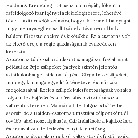
Haldenig. Eredetileg a 19. században épült, főként a
fafeldolgozó ipar igényeinek kielégítésére, lehetővé
téve a fakitermelők számára, hogy a kitermelt faanyagot
nagy mennyiségben szállítsák el a távoli erdőkből a
haldeni fűrésztelepekre és kikötőkbe. Ez a csatorna volt
az éltető ereje a régió gazdaságának évtizedeken
keresztül.
A csatorna több zsiliprendszert is magában foglal, mint
például az Ørje zsilipeket (melyek szintén jelentős
szintkülönbséget hidalnak át) és a Strømfoss zsilipeket,
mindegyik a maga egyedi történetével és műszaki
megoldásaival. Ezek a zsilipek kulcsfontosságúak voltak a
folyamatos hajózás és a faúsztatás biztosításához a
változatos terepen. Ma már a fafeldolgozás háttérbe
szorult, de a Halden-csatorna turisztikai célpontként él
tovább, ahol nosztalgikus hajókirándulásokra, kajakozásra
és kenuval való felfedezésre nyílik lehetőség.
A csatorna útvonala rendkívül változatos és festői: szűk,