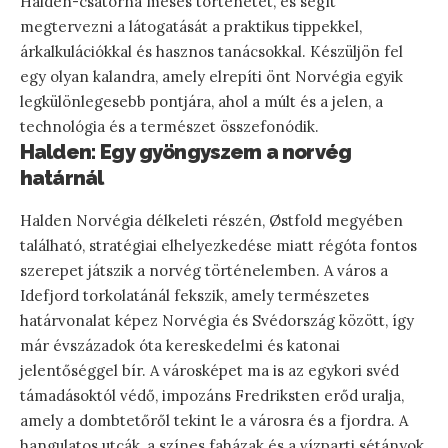
Halden-csatorna mesés történetét, és segít
megtervezni a látogatását a praktikus tippekkel,
árkalkulációkkal és hasznos tanácsokkal. Készüljön fel
egy olyan kalandra, amely elrepíti önt Norvégia egyik
legkülönlegesebb pontjára, ahol a múlt és a jelen, a
technológia és a természet összefonódik.
Halden: Egy gyöngyszem a norvég
határnál
Halden Norvégia délkeleti részén, Østfold megyében
található, stratégiai elhelyezkedése miatt régóta fontos
szerepet játszik a norvég történelemben. A város a
Idefjord torkolatánál fekszik, amely természetes
határvonalat képez Norvégia és Svédország között, így
már évszázadok óta kereskedelmi és katonai
jelentőséggel bír. A városképet ma is az egykori svéd
támadásoktól védő, impozáns Fredriksten erőd uralja,
amely a dombtetőről tekint le a városra és a fjordra. A
hangulatos utcák, a színes faházak és a vízparti sétányok