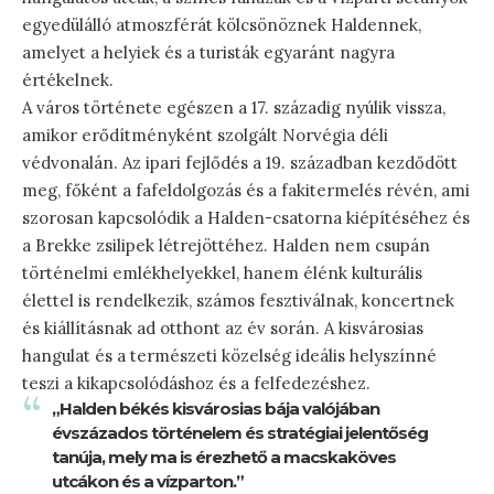
egyedülálló atmoszférát kölcsönöznek Haldennek,
amelyet a helyiek és a turisták egyaránt nagyra
értékelnek.
A város története egészen a 17. századig nyúlik vissza,
amikor erődítményként szolgált Norvégia déli
védvonalán. Az ipari fejlődés a 19. században kezdődött
meg, főként a fafeldolgozás és a fakitermelés révén, ami
szorosan kapcsolódik a Halden-csatorna kiépítéséhez és
a Brekke zsilipek létrejöttéhez. Halden nem csupán
történelmi emlékhelyekkel, hanem élénk kulturális
élettel is rendelkezik, számos fesztiválnak, koncertnek
és kiállításnak ad otthont az év során. A kisvárosias
hangulat és a természeti közelség ideális helyszínné
teszi a kikapcsolódáshoz és a felfedezéshez.
„Halden békés kisvárosias bája valójában
évszázados történelem és stratégiai jelentőség
tanúja, mely ma is érezhető a macskaköves
utcákon és a vízparton.”