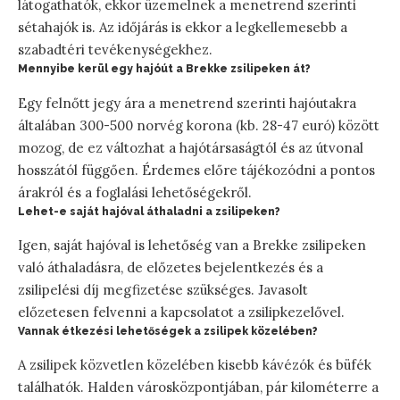
látogathatók, ekkor üzemelnek a menetrend szerinti
sétahajók is. Az időjárás is ekkor a legkellemesebb a
szabadtéri tevékenységekhez.
Mennyibe kerül egy hajóút a Brekke zsilipeken át?
Egy felnőtt jegy ára a menetrend szerinti hajóutakra
általában 300-500 norvég korona (kb. 28-47 euró) között
mozog, de ez változhat a hajótársaságtól és az útvonal
hosszától függően. Érdemes előre tájékozódni a pontos
árakról és a foglalási lehetőségekről.
Lehet-e saját hajóval áthaladni a zsilipeken?
Igen, saját hajóval is lehetőség van a Brekke zsilipeken
való áthaladásra, de előzetes bejelentkezés és a
zsilipelési díj megfizetése szükséges. Javasolt
előzetesen felvenni a kapcsolatot a zsilipkezelővel.
Vannak étkezési lehetőségek a zsilipek közelében?
A zsilipek közvetlen közelében kisebb kávézók és büfék
találhatók. Halden városközpontjában, pár kilométerre a