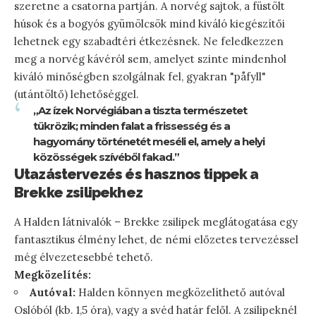
szeretne a csatorna partján. A norvég sajtok, a füstölt
húsok és a bogyós gyümölcsök mind kiváló kiegészítői
lehetnek egy szabadtéri étkezésnek. Ne feledkezzen
meg a norvég kávéról sem, amelyet szinte mindenhol
kiváló minőségben szolgálnak fel, gyakran "påfyll"
(utántöltő) lehetőséggel.
„Az ízek Norvégiában a tiszta természetet
tükrözik; minden falat a frissesség és a
hagyomány történetét meséli el, amely a helyi
közösségek szívéből fakad.”
Utazástervezés és hasznos tippek a
Brekke zsilipekhez
A Halden látnivalók – Brekke zsilipek meglátogatása egy
fantasztikus élmény lehet, de némi előzetes tervezéssel
még élvezetesebbé tehető.
Megközelítés:
Autóval:
Halden könnyen megközelíthető autóval
Oslóból (kb. 1,5 óra), vagy a svéd határ felől. A zsilipeknél