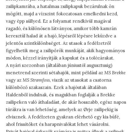
zsilipkamrába, a hatalmas zsilipkapuk bezárulnak ön
mögött, majd a vízszint fokozatosan emelkedni kezd,
vagy épp süllyed. Ez a folyamat rendkívül magával
ragadó, és különösen látványos, amikor több kamrán
keresztül halad át a hajó, lépésről lépésre leküzdve a
jelentős szintkülönbséget. Az utasok a fedélzetről
figyelhetik meg a zsilipőrök munkáját, akik hagyományos
módon, kézzel irányítják a kapukat és a tolózárakat.
A nyári szezonban (általában júniustól augusztusig)
menetrend szerinti sétahajók, mint például az
MS Brekke
vagy az
MS Strømfoss
, viszik az utasokat a csatorna
különböző szakaszain. Ezek a hajóutak általában
Haldenből indulnak, és magukban foglalják a Brekke
zsilipeken való áthaladást, de akár hosszabb, egész napos
túrákra is van lehetőség, amelyek az Ørje zsilipekig is
elvisznek. A fedélzeten gyakran elérhető egy kis büfé,
ahol frissítőket és harapnivalókat lehet vásárolni.
Privát hajóval érkezők számára is nyitva állnak a zsilipek,