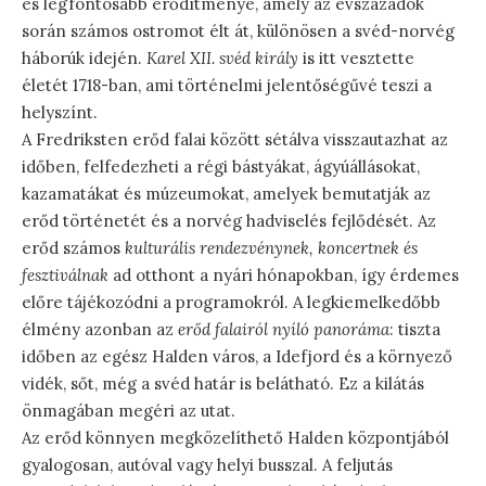
és legfontosabb erődítménye, amely az évszázadok
során számos ostromot élt át, különösen a svéd-norvég
háborúk idején.
Karel XII. svéd király
is itt vesztette
életét 1718-ban, ami történelmi jelentőségűvé teszi a
helyszínt.
A Fredriksten erőd falai között sétálva visszautazhat az
időben, felfedezheti a régi bástyákat, ágyúállásokat,
kazamatákat és múzeumokat, amelyek bemutatják az
erőd történetét és a norvég hadviselés fejlődését. Az
erőd számos
kulturális rendezvénynek, koncertnek és
fesztiválnak
ad otthont a nyári hónapokban, így érdemes
előre tájékozódni a programokról. A legkiemelkedőbb
élmény azonban az
erőd falairól nyíló panoráma
: tiszta
időben az egész Halden város, a Idefjord és a környező
vidék, sőt, még a svéd határ is belátható. Ez a kilátás
önmagában megéri az utat.
Az erőd könnyen megközelíthető Halden központjából
gyalogosan, autóval vagy helyi busszal. A feljutás