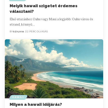
Melyik hawaii szigetet érdemes
választani?
Első utazáshoz Oahu vagy Maui a legjobb: Oahu város és
strand, könnyű…
BY
SZILVIA
22 PERC OLVASÁS
HAWAII
Milyen a hawaii időjárás?