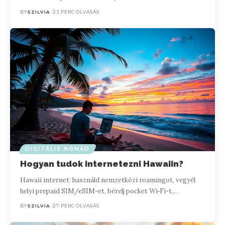
BY
SZILVIA
23 PERC OLVASÁS
DIGITÁLIS NOMÁD
Hogyan tudok internetezni Hawaiin?
Hawaii internet: használd nemzetközi roamingot, vegyél
helyi prepaid SIM/eSIM-et, bérelj pocket Wi‑Fi-t,…
BY
SZILVIA
27 PERC OLVASÁS