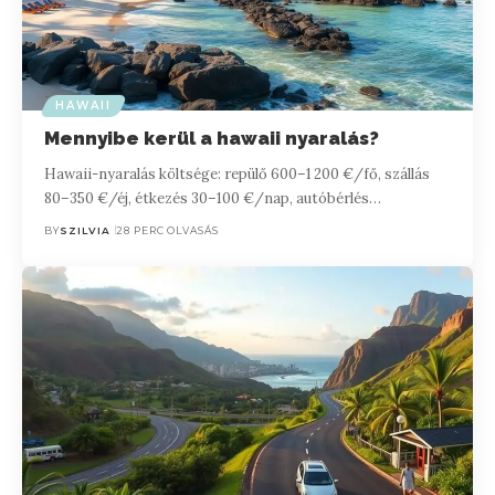
HAWAII
Mennyibe kerül a hawaii nyaralás?
Hawaii-nyaralás költsége: repülő 600–1 200 €/fő, szállás
80–350 €/éj, étkezés 30–100 €/nap, autóbérlés…
BY
SZILVIA
28 PERC OLVASÁS