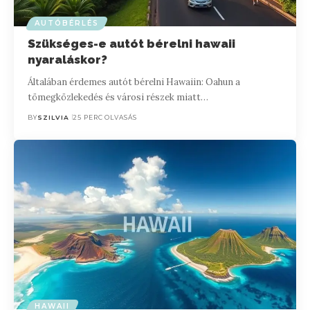
AUTÓBÉRLÉS
Szükséges-e autót bérelni hawaii
nyaraláskor?
Általában érdemes autót bérelni Hawaiin: Oahun a
tömegközlekedés és városi részek miatt…
BY
SZILVIA
25 PERC OLVASÁS
HAWAII