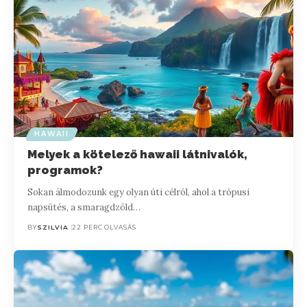
HAWAII
Melyek a kötelező hawaii látnivalók,
programok?
Sokan álmodozunk egy olyan úti célról, ahol a trópusi
napsütés, a smaragdzöld…
BY
SZILVIA
22 PERC OLVASÁS