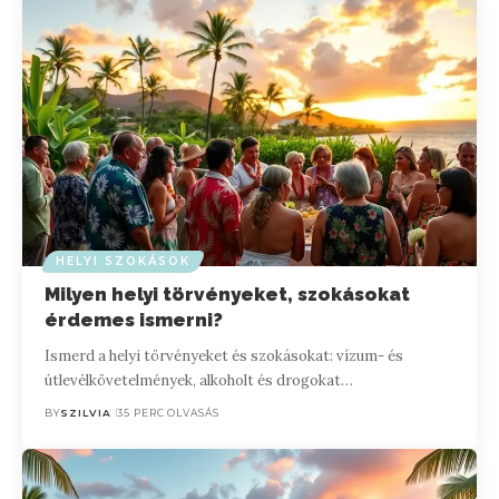
HELYI SZOKÁSOK
Milyen helyi törvényeket, szokásokat
érdemes ismerni?
Ismerd a helyi törvényeket és szokásokat: vízum- és
útlevélkövetelmények, alkoholt és drogokat…
BY
SZILVIA
35 PERC OLVASÁS