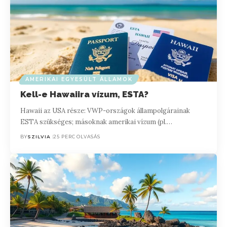
AMERIKAI EGYESÜLT ÁLLAMOK
Kell-e Hawaiira vízum, ESTA?
Hawaii az USA része: VWP-országok állampolgárainak
ESTA szükséges; másoknak amerikai vízum (pl.…
BY
SZILVIA
25 PERC OLVASÁS