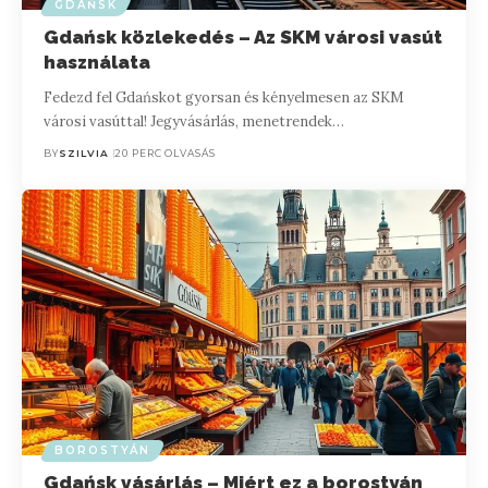
GDAŃSK
Gdańsk közlekedés – Az SKM városi vasút
használata
Fedezd fel Gdańskot gyorsan és kényelmesen az SKM
városi vasúttal! Jegyvásárlás, menetrendek…
BY
SZILVIA
20 PERC OLVASÁS
BOROSTYÁN
Gdańsk vásárlás – Miért ez a borostyán