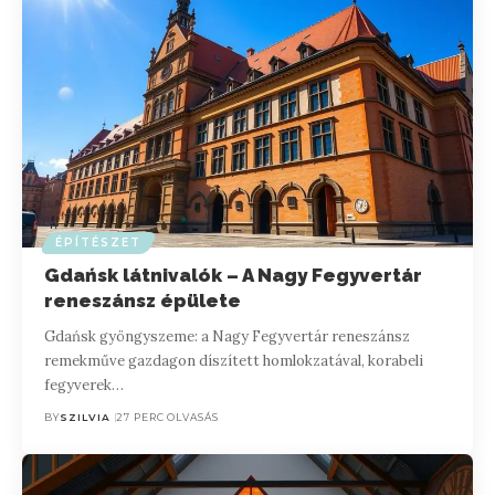
ÉPÍTÉSZET
Gdańsk látnivalók – A Nagy Fegyvertár
reneszánsz épülete
Gdańsk gyöngyszeme: a Nagy Fegyvertár reneszánsz
remekműve gazdagon díszített homlokzatával, korabeli
fegyverek…
BY
SZILVIA
27 PERC OLVASÁS