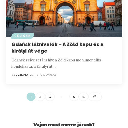
GDAŃSK
Gdańsk látnivalók – A Zöld kapu és a
királyi út vége
Gdańsk szíve sétára hív: a Zöld kapu monumentális
homlokzata, a Királyi út…
BY
SZILVIA
26 PERC OLVASÁS
1
2
3
…
5
6
Vajon most merre járunk?