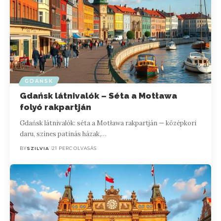
GDAŃSK
Gdańsk látnivalók – Séta a Motława
folyó rakpartján
Gdańsk látnivalók: séta a Motława rakpartján — középkori
daru, színes patinás házak,…
BY
SZILVIA
21 PERC OLVASÁS