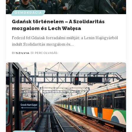
DEMOKRÁCIA
Gdańsk történelem – A Szolidaritás
mozgalom és Lech Wałęsa
Fedezd fel Gdańsk forradalmi múltját: a Lenin Hajógyárból
indult Szolidaritás mozgalom és…
BY
SZILVIA
31 PERC OLVASÁS