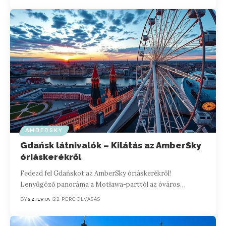
AMBERSKY
Gdańsk látnivalók – Kilátás az AmberSky
óriáskerékről
Fedezd fel Gdańskot az AmberSky óriáskerékről!
Lenyűgöző panoráma a Motława-parttól az óváros…
BY
SZILVIA
22 PERC OLVASÁS