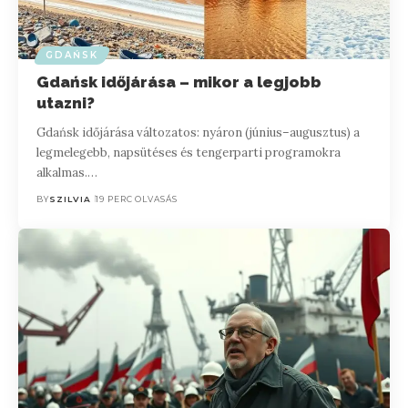
GDAŃSK
Gdańsk időjárása – mikor a legjobb
utazni?
Gdańsk időjárása változatos: nyáron (június–augusztus) a
legmelegebb, napsütéses és tengerparti programokra
alkalmas.…
BY
SZILVIA
19 PERC OLVASÁS