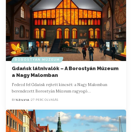
BOROSTYÁN MÚZEUM
Gdańsk látnivalók – A Borostyán Múzeum
a Nagy Malomban
Fedezd fel Gdańsk rejtett kincsét: a Nagy Malomban
berendezett Borostyán Múzeum ragyogó…
BY
SZILVIA
27 PERC OLVASÁS