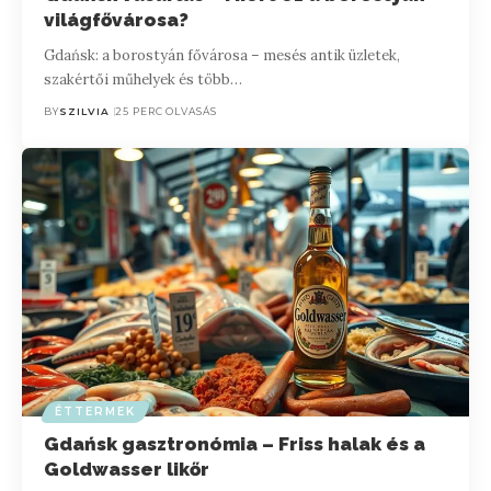
világfővárosa?
Gdańsk: a borostyán fővárosa – mesés antik üzletek,
szakértői műhelyek és több…
BY
SZILVIA
25 PERC OLVASÁS
ÉTTERMEK
Gdańsk gasztronómia – Friss halak és a
Goldwasser likőr