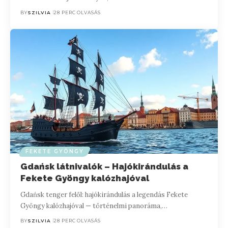
BY
SZILVIA
28 PERC OLVASÁS
FEKETE GYÖNGY
Gdańsk látnivalók – Hajókirándulás a
Fekete Gyöngy kalózhajóval
Gdańsk tenger felől: hajókirándulás a legendás Fekete
Gyöngy kalózhajóval — történelmi panoráma,…
BY
SZILVIA
28 PERC OLVASÁS