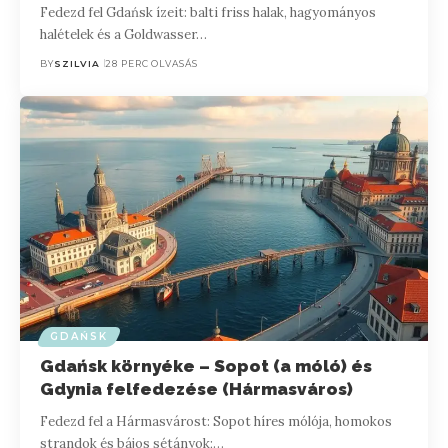
Fedezd fel Gdańsk ízeit: balti friss halak, hagyományos
halételek és a Goldwasser…
BY
SZILVIA
28 PERC OLVASÁS
GDAŃSK
Gdańsk környéke – Sopot (a móló) és
Gdynia felfedezése (Hármasváros)
Fedezd fel a Hármasvárost: Sopot híres mólója, homokos
strandok és bájos sétányok;…