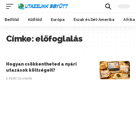
Belföld
Külföld
Európa
Észak és Dél-Amerika
Afrika
Címke:
előfoglalás
Hogyan csökkentheted a nyári
utazások költségeit?
5 PERC OLVASÁS