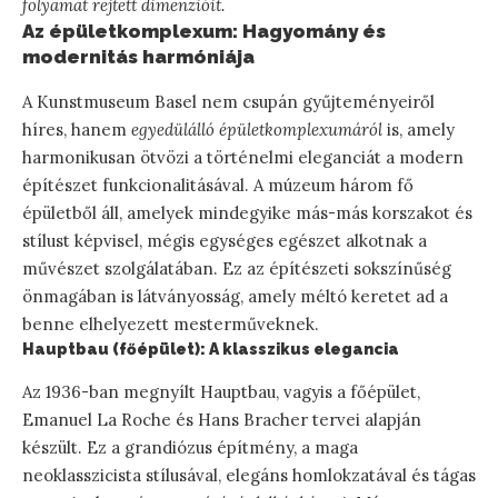
folyamat rejtett dimenzióit.
Az épületkomplexum: Hagyomány és
modernitás harmóniája
A Kunstmuseum Basel nem csupán gyűjteményeiről
híres, hanem
egyedülálló épületkomplexumáról
is, amely
harmonikusan ötvözi a történelmi eleganciát a modern
építészet funkcionalitásával. A múzeum három fő
épületből áll, amelyek mindegyike más-más korszakot és
stílust képvisel, mégis egységes egészet alkotnak a
művészet szolgálatában. Ez az építészeti sokszínűség
önmagában is látványosság, amely méltó keretet ad a
benne elhelyezett mesterműveknek.
Hauptbau (főépület): A klasszikus elegancia
Az 1936-ban megnyílt Hauptbau, vagyis a főépület,
Emanuel La Roche és Hans Bracher tervei alapján
készült. Ez a grandiózus építmény, a maga
neoklasszicista stílusával, elegáns homlokzatával és tágas