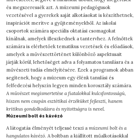
és megszeressék azt. A múzeumi pedagógusok
vezetésével a gyerekek saját alkotásokat is készíthetnek,
inspirációt merítve a gyűjteményekből. Az iskolai
csoportok számára speciális oktatási csomagokat
kínálnak, amelyek illeszkednek a tantervhez. A felnőttek
számára is elérhetőek tematikus vezetések és előadások,
amelyek a művészettörténet különböző aspektusait
járják körül, lehetőséget adva a folyamatos tanulásra és a
művészeti tudás elmélyítésére. Ezek a programok abban
segítenek, hogy a múzeum egy élénk tanulási és
felfedezési helyszín legyen minden korosztály számára.
A művészet megismertetése a fiatalokkal kulcsfontosságú,
hiszen nem csupán esztétikai érzéküket fejleszti, hanem
kritikus gondolkodásra és nyitottságra is nevel.
Múzeumi bolt és kávézó
A látogatás élményét teljessé teszi a
múzeumi bolt és a
hangulatos kávézó
. A boltban a kiállított műalkotásokkal