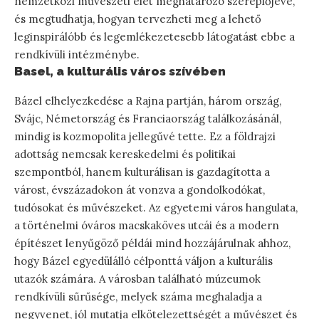
nemzetközi művészeti élet meghatározó szereplőjévé,
és megtudhatja, hogyan tervezheti meg a lehető
leginspirálóbb és legemlékezetesebb látogatást ebbe a
rendkívüli intézménybe.
Basel, a kulturális város szívében
Bázel elhelyezkedése a Rajna partján, három ország,
Svájc, Németország és Franciaország találkozásánál,
mindig is kozmopolita jellegűvé tette. Ez a földrajzi
adottság nemcsak kereskedelmi és politikai
szempontból, hanem kulturálisan is gazdagította a
várost, évszázadokon át vonzva a gondolkodókat,
tudósokat és művészeket. Az egyetemi város hangulata,
a történelmi óváros macskaköves utcái és a modern
építészet lenyűgöző példái mind hozzájárulnak ahhoz,
hogy Bázel egyedülálló célponttá váljon a kulturális
utazók számára. A városban található múzeumok
rendkívüli sűrűsége, melyek száma meghaladja a
negyvenet, jól mutatja elkötelezettségét a művészet és