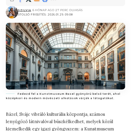
SZILVIA
6 HÓNAP AGO
27 PERC OLVASÁS
UTOLSÓ FRISSÍTÉS: 2026.01.29. 09:08
Fedezd fel a Kunstmuseum Basel gyönyörű belső terét, ahol
középkori és modern művészeti alkotások várják a látogatókat.
Bázel, Svájc vibráló kulturális központja, számos
lenyűgöző látnivalóval büszkélkedhet, melyek közül
kiemelkedik egy igazi gyöngyszem: a Kunstmuseum