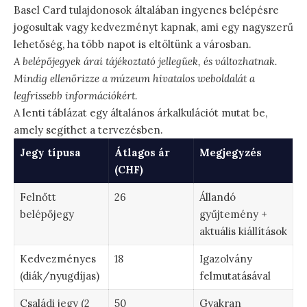
Basel Card tulajdonosok általában ingyenes belépésre
jogosultak vagy kedvezményt kapnak, ami egy nagyszerű
lehetőség, ha több napot is eltöltünk a városban.
A belépőjegyek árai tájékoztató jellegűek, és változhatnak.
Mindig ellenőrizze a múzeum hivatalos weboldalát a
legfrissebb információkért.
A lenti táblázat egy általános árkalkulációt mutat be,
amely segíthet a tervezésben.
Jegy típusa
Átlagos ár
Megjegyzés
(CHF)
Felnőtt
26
Állandó
belépőjegy
gyűjtemény +
aktuális kiállítások
Kedvezményes
18
Igazolvány
(diák/nyugdíjas)
felmutatásával
Családi jegy (2
50
Gyakran