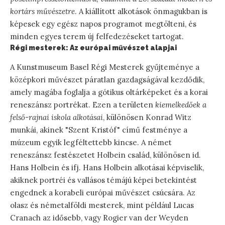
kortárs művészetre
. A kiállított alkotások önmagukban is
képesek egy egész napos programot megtölteni, és
minden egyes terem új felfedezéseket tartogat.
Régi mesterek: Az európai művészet alapjai
A Kunstmuseum Basel Régi Mesterek gyűjteménye a
középkori művészet páratlan gazdagságával kezdődik,
amely magába foglalja a gótikus oltárképeket és a korai
reneszánsz portrékat. Ezen a területen
kiemelkedőek a
felső-rajnai iskola alkotásai
, különösen Konrad Witz
munkái, akinek "Szent Kristóf" című festménye a
múzeum egyik legféltettebb kincse. A német
reneszánsz festészetet Holbein család, különösen id.
Hans Holbein és ifj. Hans Holbein alkotásai képviselik,
akiknek portréi és vallásos témájú képei betekintést
engednek a korabeli európai művészet csúcsára. Az
olasz és németalföldi mesterek, mint például Lucas
Cranach az idősebb, vagy Rogier van der Weyden