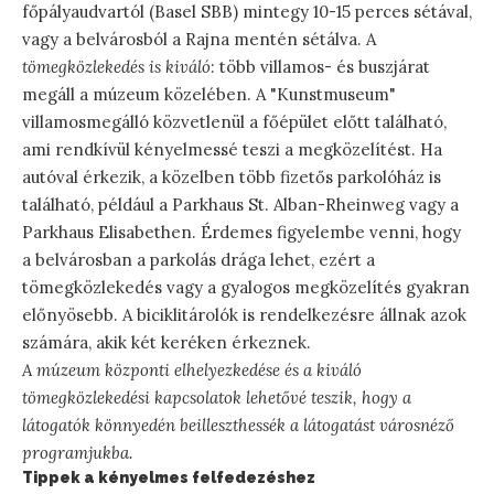
főpályaudvartól (Basel SBB) mintegy 10-15 perces sétával,
vagy a belvárosból a Rajna mentén sétálva. A
tömegközlekedés is kiváló
: több villamos- és buszjárat
megáll a múzeum közelében. A "Kunstmuseum"
villamosmegálló közvetlenül a főépület előtt található,
ami rendkívül kényelmessé teszi a megközelítést. Ha
autóval érkezik, a közelben több fizetős parkolóház is
található, például a Parkhaus St. Alban-Rheinweg vagy a
Parkhaus Elisabethen. Érdemes figyelembe venni, hogy
a belvárosban a parkolás drága lehet, ezért a
tömegközlekedés vagy a gyalogos megközelítés gyakran
előnyösebb. A biciklitárolók is rendelkezésre állnak azok
számára, akik két keréken érkeznek.
A múzeum központi elhelyezkedése és a kiváló
tömegközlekedési kapcsolatok lehetővé teszik, hogy a
látogatók könnyedén beilleszthessék a látogatást városnéző
programjukba.
Tippek a kényelmes felfedezéshez