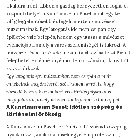
a kultúra iránt. Ebben a gazdag környezetben foglal el
központi helyet a Kunstmuseum Basel, mint egyike a
világ legjelentősebb és legelismertebb művészeti
múzeumainak. Egy látogatás ide nem csupán egy
épületbe való belépés, hanem egy utazás a művészet
evolúciójába, amely a város szellemiségét is tükrözi. A
művészet és a történelem ezen találkozása teszi Bázelt
felejthetetlen élménnyé mindenki számára, aki nyitott
szívvel érkezik.
Egy látogatás egy múzeumban nem csupán a múlt
emlékeinek megőrzéséről szól, hanem arról is, hogy
rácsodálkozzunk az emberi kreativitás folyamatos
megújulására, amely összeköti a tegnapot a holnappal.
A Kunstmuseum Basel: Időtlen szépség és
történelmi örökség
A Kunstmuseum Basel története a 17. század közepéig
nyúlik vissza, amikor a baseli egyetem professzora,