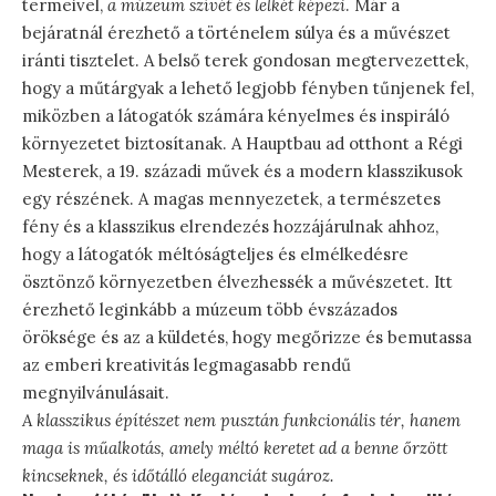
termeivel,
a múzeum szívét és lelkét képezi
. Már a
bejáratnál érezhető a történelem súlya és a művészet
iránti tisztelet. A belső terek gondosan megtervezettek,
hogy a műtárgyak a lehető legjobb fényben tűnjenek fel,
miközben a látogatók számára kényelmes és inspiráló
környezetet biztosítanak. A Hauptbau ad otthont a Régi
Mesterek, a 19. századi művek és a modern klasszikusok
egy részének. A magas mennyezetek, a természetes
fény és a klasszikus elrendezés hozzájárulnak ahhoz,
hogy a látogatók méltóságteljes és elmélkedésre
ösztönző környezetben élvezhessék a művészetet. Itt
érezhető leginkább a múzeum több évszázados
öröksége és az a küldetés, hogy megőrizze és bemutassa
az emberi kreativitás legmagasabb rendű
megnyilvánulásait.
A klasszikus építészet nem pusztán funkcionális tér, hanem
maga is műalkotás, amely méltó keretet ad a benne őrzött
kincseknek, és időtálló eleganciát sugároz.