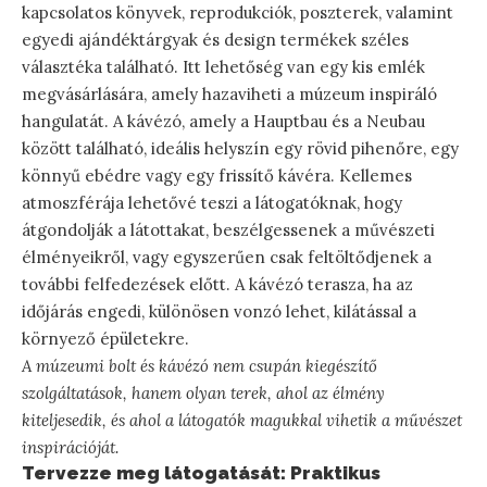
kapcsolatos könyvek, reprodukciók, poszterek, valamint
egyedi ajándéktárgyak és design termékek széles
választéka található. Itt lehetőség van egy kis emlék
megvásárlására, amely hazaviheti a múzeum inspiráló
hangulatát. A kávézó, amely a Hauptbau és a Neubau
között található, ideális helyszín egy rövid pihenőre, egy
könnyű ebédre vagy egy frissítő kávéra. Kellemes
atmoszférája lehetővé teszi a látogatóknak, hogy
átgondolják a látottakat, beszélgessenek a művészeti
élményeikről, vagy egyszerűen csak feltöltődjenek a
további felfedezések előtt. A kávézó terasza, ha az
időjárás engedi, különösen vonzó lehet, kilátással a
környező épületekre.
A múzeumi bolt és kávézó nem csupán kiegészítő
szolgáltatások, hanem olyan terek, ahol az élmény
kiteljesedik, és ahol a látogatók magukkal vihetik a művészet
inspirációját.
Tervezze meg látogatását: Praktikus