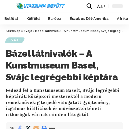
Aa
Belföld
Külföld
Európa
Észak és Dél-Amerika
Afrika
Kezdőlap
»
Svájc
»
Bázel látnivalók – A Kunstmuseum Basel, Svájc legrégebbi képtára
SVÁJC
Bázel látnivalók – A
Kunstmuseum Basel,
Svájc legrégebbi képtára
Fedezd fel a Kunstmuseum Baselt, Svájc legrégebbi
képtárát: középkori mesterektől a modern
remekművekig terjedő válogatott gyűjtemény,
izgalmas kiállítások és művészettörténeti
ritkaságok várnak minden látogatót.