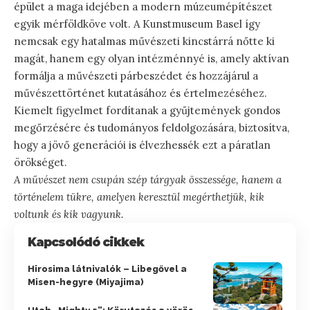
épület a maga idejében a modern múzeumépítészet
egyik mérföldköve volt. A Kunstmuseum Basel így
nemcsak egy hatalmas művészeti kincstárrá nőtte ki
magát, hanem egy olyan intézménnyé is, amely aktívan
formálja a művészeti párbeszédet és hozzájárul a
művészettörténet kutatásához és értelmezéséhez.
Kiemelt figyelmet fordítanak a gyűjtemények gondos
megőrzésére és tudományos feldolgozására, biztosítva,
hogy a jövő generációi is élvezhessék ezt a páratlan
örökséget.
A művészet nem csupán szép tárgyak összessége, hanem a
történelem tükre, amelyen keresztül megérthetjük, kik
voltunk és kik vagyunk.
Kapcsolódó cikkek
Hirosima látnivalók – Libegővel a
Misen-hegyre (Miyajima)