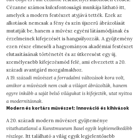
Cézanne számos kulcsfontosságú munkája látható itt,
amelyek a modern festészet atyjává tették. Ezek az
alkotások nemcsak a fény és szín újszerű ábrázolását
mutatják be, hanem a művész egyéni látásmódjának és
érzelmeinek kifejezését is hangsúlyozzák. A gyűjtemény
ezen része elmeséli a hagyományos akadémiai festészet
elutasításának történetét és az útkeresést egy új,
személyesebb kifejezésmód felé, ami elvezetett a 20.
századi avantgárd mozgalmakhoz.
A 19. századi művészet a forradalmi változások kora volt,
amikor a művészek nem csak a világot ábrázolták, hanem
egyre inkább a saját belső világukat is kifejezték, utat nyitva
a modernitásnak.
Modern és kortárs művészet: Innováció és kihívások
A 20. századi modern művészet gyűjteménye
vitathatatlanul a Kunstmuseum Basel egyik legkiemelkedőbb
részlege
. Itt található a világ egyik legjelentősebb