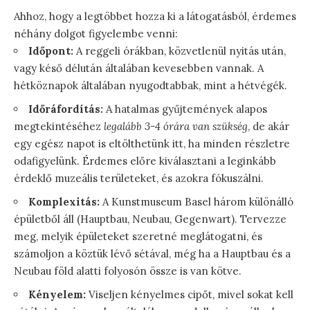
Ahhoz, hogy a legtöbbet hozza ki a látogatásból, érdemes
néhány dolgot figyelembe venni:
Időpont:
A reggeli órákban, közvetlenül nyitás után,
vagy késő délután általában kevesebben vannak. A
hétköznapok általában nyugodtabbak, mint a hétvégék.
Időráfordítás:
A hatalmas gyűjtemények alapos
megtekintéséhez
legalább 3-4 órára van szükség
, de akár
egy egész napot is eltölthetünk itt, ha minden részletre
odafigyelünk. Érdemes előre kiválasztani a leginkább
érdeklő muzeális területeket, és azokra fókuszálni.
Komplexitás:
A Kunstmuseum Basel három különálló
épületből áll (Hauptbau, Neubau, Gegenwart). Tervezze
meg, melyik épületeket szeretné meglátogatni, és
számoljon a köztük lévő sétával, még ha a Hauptbau és a
Neubau föld alatti folyosón össze is van kötve.
Kényelem:
Viseljen kényelmes cipőt, mivel sokat kell