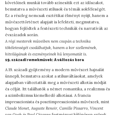
követőinek munkái tovább színesítik ezt az időszakot,
bemutatva a művészeti stílusok és témák sokféleségét.
Ez a részleg nemcsak esztétikai élményt nyújt, hanem a
művészettörténet alapjait is lefekteti, megmutatva,
hogyan fejlődtek a festészeti technikák és narratívák az
évszázadok során.
A régi mesterek műveiben nem csupán a technika
tökéletességét csodálhatjuk, hanem a kor szellemének,
hitvilágának és eszményeinek hű lenyomatát is.
19. századi remekművek: A változás kora
A 19. századi gyűjtemény a modern művészet hajnalát
ünnepli, bemutatva azokat a stílusváltásokat, amelyek
alapjaiban változtatták meg a művészeti alkotás módját
és célját. Itt találhatók a német romantika, a realizmus és
a szimbolizmus kiemelkedő alkotásai. A francia
impresszionista és posztimpresszionista művészek, mint
Claude Monet, Auguste Renoir, Camille Pissarro, Vincent
van Gogh és Paul Cézanne
festményei különösen erősek.