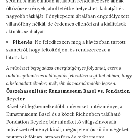
sétálni. A múzeumban általában rendelkezésre állnak
öltözőszekrények, ahol letétbe helyezheti kabátját és
nagyobb táskáját. Fényképezni általában engedélyezett
villanófény nélkül, de érdemes ellenőrizni a kiállítások
aktuális szabályait.
Pihenés:
Ne feledkezzen meg a kávézóban tartott
szünetről, hogy feltöltődjön, és rendszerezze a
látottakat.
A művészet befogadása energiaigényes folyamat, ezért a
tudatos pihenés és a látogatás felosztása segíthet abban, hogy
a befogadott élmény mélyebb és maradandóbb legyen.
Összehasonlítás: Kunstmuseum Basel vs. Fondation
Beyeler
Bázel két legkiemelkedőbb művészeti intézménye, a
Kunstmuseum Basel és a közeli Riehenben található
Fondation Beyeler, bár mindkettő világszínvonalú
művészeti élményt kínál, mégis jelentős különbségeket
mutatnak fókusz, atmoszféra és gyűjtemény