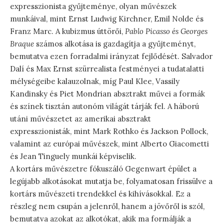
expresszionista gyűjteménye, olyan művészek
munkáival, mint Ernst Ludwig Kirchner, Emil Nolde és
Franz Marc. A kubizmus úttörői,
Pablo Picasso és Georges
Braque
számos alkotása is gazdagítja a gyűjteményt,
bemutatva ezen forradalmi irányzat fejlődését. Salvador
Dalí és Max Ernst szürrealista festményei a tudatalatti
mélységeibe kalauzolnak, míg Paul Klee, Vassily
Kandinsky és Piet Mondrian absztrakt művei a formák
és színek tisztán autonóm világát tárják fel. A háború
utáni művészetet az amerikai absztrakt
expresszionisták, mint Mark Rothko és Jackson Pollock,
valamint az európai művészek, mint Alberto Giacometti
és Jean Tinguely munkái képviselik.
A kortárs művészetre fókuszáló Gegenwart épület a
legújabb alkotásokat mutatja be, folyamatosan frissülve a
kortárs művészeti trendekkel és kihívásokkal. Ez a
részleg nem csupán a jelenről, hanem a jövőről is szól,
bemutatva azokat az alkotókat, akik ma formálják a