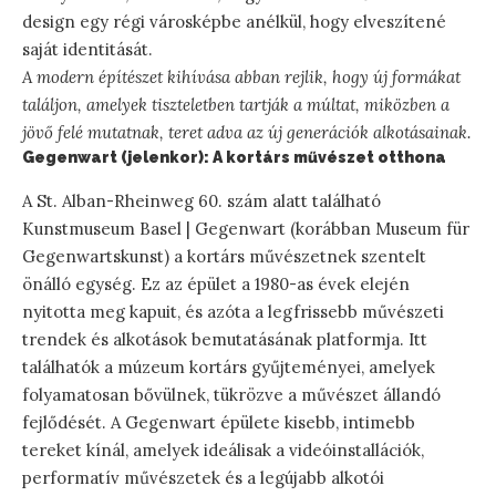
design egy régi városképbe anélkül, hogy elveszítené
saját identitását.
A modern építészet kihívása abban rejlik, hogy új formákat
találjon, amelyek tiszteletben tartják a múltat, miközben a
jövő felé mutatnak, teret adva az új generációk alkotásainak.
Gegenwart (jelenkor): A kortárs művészet otthona
A St. Alban-Rheinweg 60. szám alatt található
Kunstmuseum Basel | Gegenwart (korábban Museum für
Gegenwartskunst) a kortárs művészetnek szentelt
önálló egység. Ez az épület a 1980-as évek elején
nyitotta meg kapuit, és azóta a legfrissebb művészeti
trendek és alkotások bemutatásának platformja. Itt
találhatók a múzeum kortárs gyűjteményei, amelyek
folyamatosan bővülnek, tükrözve a művészet állandó
fejlődését. A Gegenwart épülete kisebb, intimebb
tereket kínál, amelyek ideálisak a videóinstallációk,
performatív művészetek és a legújabb alkotói