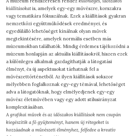
A múzeum rendszeresen rendez
különleges, időszakos
kiállításokat
is, amelyek egy-egy művészre, korszakra
vagy tematikára fókuszálnak. Ezek a kiállítások gyakran
nemzetközi együttműködések eredményei, és
egyedülálló lehetőséget kínálnak olyan művek
megtekintésére, amelyek normális esetben más
múzeumokban találhatók. Mindig érdemes tájékozódni a
múzeum honlapján az aktuális kiállításokról, hiszen ezek
a különleges alkalmak gazdagíthatják a látogatási
élményt, és új aspektusokat tárhatnak fel a
művészettörténetből. Az ilyen kiállítások sokszor
mélyebben foglalkoznak egy-egy témával, lehetőséget
adva a látogatóknak, hogy elmélyedjenek egy-egy
művész életművében vagy egy adott stílusirányzat
komplexitásában.
A grafikai művek és az időszakos kiállítások nem csupán
kiegészítik a fő gyűjteményt, hanem új rétegeket is
hozzáadnak a művészeti élményhez, felfedve a kreatív