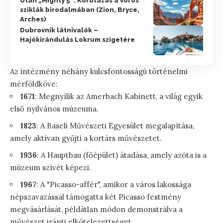
Utah „Mighty 5”: Körutazás a vörös
sziklák birodalmában (Zion, Bryce,
Arches)
Dubrovnik látnivalók –
Hajókirándulás Lokrum szigetére
Az intézmény néhány kulcsfontosságú történelmi
mérföldköve:
1671
: Megnyílik az Amerbach Kabinett, a világ egyik
első nyilvános múzeuma.
1823
: A Baseli Művészeti Egyesület megalapítása,
amely aktívan gyűjti a kortárs művészetet.
1936
: A Hauptbau (főépület) átadása, amely azóta is a
múzeum szívét képezi.
1967
: A "Picasso-affér", amikor a város lakossága
népszavazással támogatta két Picasso festmény
megvásárlását, példátlan módon demonstrálva a
művészet iránti elkötelezettséget.