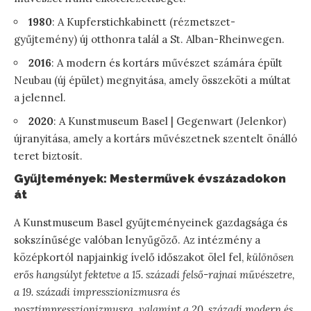
1980
: A Kupferstichkabinett (rézmetszet-
gyűjtemény) új otthonra talál a St. Alban-Rheinwegen.
2016
: A modern és kortárs művészet számára épült
Neubau (új épület) megnyitása, amely összeköti a múltat
a jelennel.
2020
: A Kunstmuseum Basel | Gegenwart (Jelenkor)
újranyitása, amely a kortárs művészetnek szentelt önálló
teret biztosít.
Gyűjtemények: Mesterművek évszázadokon
át
A Kunstmuseum Basel gyűjteményeinek gazdagsága és
sokszínűsége valóban lenyűgöző. Az intézmény a
középkortól napjainkig ívelő időszakot ölel fel,
különösen
erős hangsúlyt fektetve a 15. századi felső-rajnai művészetre,
a 19. századi impresszionizmusra és
posztimpresszionizmusra, valamint a 20. századi modern és