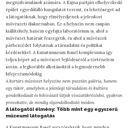
megnyilvánulások számára. A Rajna partján elhelyezkedő
épület egyedülálló hangulatot teremt, és lehetőséget ad
a látogatóknak, hogy elmélyedjenek a jelenkori
művészeti diskurzusban. Ez a helyszín nem csupán
kiállítóhely, hanem egyfajta laboratórium is, ahol a
művészet határait feszegetik, és ahol a művészek
párbeszédet folytatnak a társadalmi és politikai
kérdésekkel. A Kunstmuseum Basel komplexuma így
teljes képet ad a művészet fejlődéséről a történelem
során, a legkorábbi alkotásoktól a legmodernebb
kifejezésmódokig.
A kortárs művészet helyszíne nem pusztán galéria, hanem
egy tükör, amelyben a jelenlegi társadalom és kultúra
gondolkodását és kihívásait látjuk visszatükröződni, gyakran
provokatív, de mindig elgondolkodtató módon.
A látogatói élmény: Több mint egy egyszerű
múzeumi látogatás
A Kunstmuseum Basel arra törekszik, hogy minden