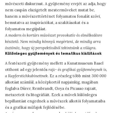
művészeti diskurzust. A gyűjtemény erejét az adja, hogy
nem csupán elszigetelt mesterműveket mutat be,
hanem a művészettörténet folyamatos fonalát szövi,
bemutatva az inspirációkat, a szakításokat és a
folyamatos megújulást.
A modern és kortárs művészet provokatív és elmélkedésre
késztető. Nem mindig könnyű megérteni, de mindig arra
ösztönöz, hogy új perspektívából tekintsünk a világra.
Különleges gyűjtemények és tematikus kiállítások
A festészeti gyűjtemény mellett a Kunstmuseum Basel
otthont ad egy jelentős
rajz- és grafikai gyűjteménynek is,
a Kupferstichkabinettnek
. Ez a részleg több mint 300 000
alkotást számlál, a középkortól napjainkig, magában
foglalva Dürer, Rembrandt, Goya és Picasso rajzait,
metszeteit és litográfiáit. Ezek a művek különleges
bepillantást engednek a művészek alkotói folyamataiba
és a grafikai műfajok fejlődésébe.