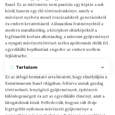
Basel. Ez az intézmény nem pusztán egy képtár a sok
közül, hanem egy élő történelemkönyv, amely a
művészet nyelvén mesél évszázadokról, generációkról
és emberi kreativitásról. A klasszikus festményektől a
modern installációkig, a középkori oltárképektől a
legfrissebb kortárs alkotásokig, a múzeum gyűjteményei
a nyugati művészettörténet széles spektrumát ölelik fel,
egyedülálló bepillantást engedve az emberi szellem
fejlődésébe.
Tartalom
Ez az átfogó bemutató arra hivatott, hogy elmélyüljön a
Kunstmuseum Basel világában, feltárva annak gazdag
történelmét, lenyűgöző gyűjteményeit, építészeti
különlegességeit és azt az egyedülálló élményt, amit a
látogatóknak kínál. Felfedezzük, hogyan vált Svájc
legrégebbi nyilvános művészeti gyűjteménye a