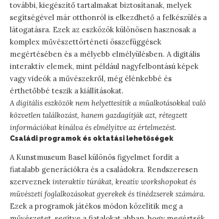
további, kiegészítő tartalmakat biztosítanak, melyek
segítségével már otthonról is elkezdhető a felkészülés a
látogatásra. Ezek az eszközök különösen hasznosak a
komplex művészettörténeti összefüggések
megértésében és a mélyebb elmélyülésben. A digitális
interaktív elemek, mint például nagyfelbontású képek
vagy videók a művészekről, még élénkebbé és
érthetőbbé teszik a kiállításokat.
A digitális eszközök nem helyettesítik a műalkotásokkal való
közvetlen találkozást, hanem gazdagítják azt, rétegzett
információkat kínálva és elmélyítve az értelmezést.
Családi programok és oktatási lehetőségek
A Kunstmuseum Basel különös figyelmet fordít a
fiatalabb generációkra és a családokra. Rendszeresen
szerveznek
interaktív túrákat, kreatív workshopokat és
művészeti foglalkozásokat gyerekek és tinédzserek számára
.
Ezek a programok játékos módon közelítik meg a
művészetet, segítve a fiatalokat abban, hogy megértsék