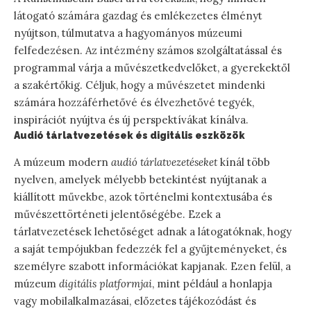
látogató számára gazdag és emlékezetes élményt
nyújtson, túlmutatva a hagyományos múzeumi
felfedezésen. Az intézmény számos szolgáltatással és
programmal várja a művészetkedvelőket, a gyerekektől
a szakértőkig. Céljuk, hogy a művészetet mindenki
számára hozzáférhetővé és élvezhetővé tegyék,
inspirációt nyújtva és új perspektívákat kínálva.
Audió tárlatvezetések és digitális eszközök
A múzeum modern
audió tárlatvezetéseket
kínál több
nyelven, amelyek mélyebb betekintést nyújtanak a
kiállított művekbe, azok történelmi kontextusába és
művészettörténeti jelentőségébe. Ezek a
tárlatvezetések lehetőséget adnak a látogatóknak, hogy
a saját tempójukban fedezzék fel a gyűjteményeket, és
személyre szabott információkat kapjanak. Ezen felül, a
múzeum
digitális platformjai
, mint például a honlapja
vagy mobilalkalmazásai, előzetes tájékozódást és