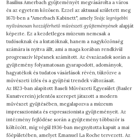
Basilius Amerbach gyűjteményét megvásárolta a város
és az egyetem közösen. Ezzel az aktussal született meg
1671-ben a "Amerbach Kabinett", amely
Svájc legrégebbi
nyilvánosan hozzáférhető művészeti gyűjteményének
alapját
képezte. Ez a kezdetleges múzeum nemcsak a
tudósoknak és a kutatóknak, hanem a nagyközönség
számára is nyitva állt, ami a maga korában rendkívül
progresszív lépésnek számított. Az évszázadok során a
gyűjtemény folyamatosan gyarapodott, adományok,
hagyatékok és tudatos vásárlások révén, tükrözve a
művészeti ízlés és a gyűjtési trendek változásait.
Az 1823-ban alapított Baseli Művészeti Egyesület (Basler
Kunstverein) jelentős szerepet játszott a modern
művészet gyűjtésében, megalapozva a múzeum
impresszionista és expresszionista gyűjteményeit. Az
intézmény fejlődése során a gyűjtemény többször is
költözött, míg végül 1936-ban megnyitotta kapuit a mai
főépületében, amelyet Emanuel La Roche tervezett. Az