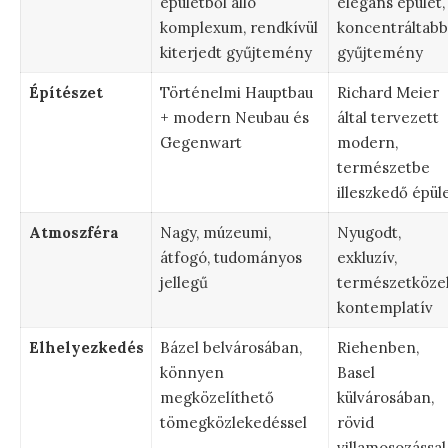
épületből álló
elegáns épület,
komplexum, rendkívül
koncentráltabb
kiterjedt gyűjtemény
gyűjtemény
Építészet
Történelmi Hauptbau
Richard Meier
+ modern Neubau és
által tervezett
Gegenwart
modern,
természetbe
illeszkedő épül
Atmoszféra
Nagy, múzeumi,
Nyugodt,
átfogó, tudományos
exkluzív,
jellegű
természetközel
kontemplatív
Elhelyezkedés
Bázel belvárosában,
Riehenben,
könnyen
Basel
megközelíthető
külvárosában,
tömegközlekedéssel
rövid
villamosozással