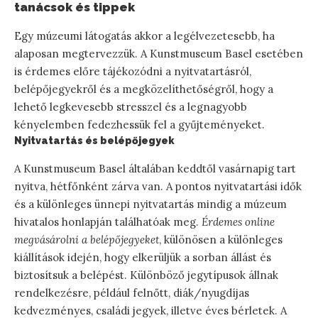
tanácsok és tippek
Egy múzeumi látogatás akkor a legélvezetesebb, ha
alaposan megtervezzük. A Kunstmuseum Basel esetében
is érdemes előre tájékozódni a nyitvatartásról,
belépőjegyekről és a megközelíthetőségről, hogy a
lehető legkevesebb stresszel és a legnagyobb
kényelemben fedezhessük fel a gyűjteményeket.
Nyitvatartás és belépőjegyek
A Kunstmuseum Basel általában keddtől vasárnapig tart
nyitva, hétfőnként zárva van. A pontos nyitvatartási idők
és a különleges ünnepi nyitvatartás mindig a múzeum
hivatalos honlapján találhatóak meg.
Érdemes online
megvásárolni a belépőjegyeket
, különösen a különleges
kiállítások idején, hogy elkerüljük a sorban állást és
biztosítsuk a belépést. Különböző jegytípusok állnak
rendelkezésre, például felnőtt, diák/nyugdíjas
kedvezményes, családi jegyek, illetve éves bérletek. A