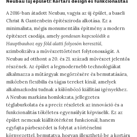
Neubau (új épület): Kortárs design és funkcionalitás
A 2016-ban átadott Neubau, vagyis az új épület, a baseli
Christ & Gantenbein építésziroda alkotása. Ez a
minimalista, mégis monumentális építmény a modern
építészet csodája, amely
gondosan kapcsolódik a
Hauptbauhoz egy föld alatti folyosón keresztül
,
szimbolizálva a művészettörténet folytonosságát. A
Neubau ad otthont a 20. és 21. századi művészet jelentős
részének. Az épület a legmodernebb technológiákat
alkalmazza a műtárgyak megőrzésére és bemutatására,
miközben flexibilis és tágas tereket kínál, amelyek
alkalmazkodni tudnak a különböző kiállítási igényekhez.
A Neubau markáns homlokzata, jellegzetes
téglaburkolata és a precíz részletek az innováció és a
funkcionalitás tökéletes egyensúlyát képviselik. Ez az
épület nemcsak kiállítótérként funkcionál, hanem
egyfajta párbeszédet is folytat a történelmi
környezettel, bemutatva, hogyan illeszthető be a kortárs