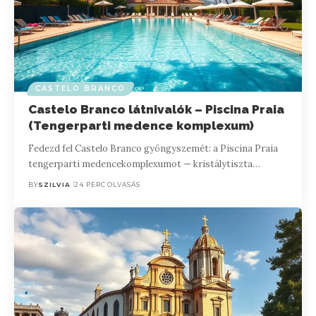
CASTELO BRANCO
Castelo Branco látnivalók – Piscina Praia
(Tengerparti medence komplexum)
Fedezd fel Castelo Branco gyöngyszemét: a Piscina Praia
tengerparti medencekomplexumot — kristálytiszta…
BY
SZILVIA
24 PERC OLVASÁS