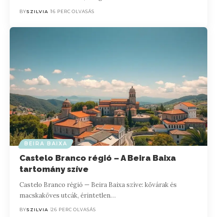
BY
SZILVIA
16 PERC OLVASÁS
BEIRA BAIXA
Castelo Branco régió – A Beira Baixa
tartomány szíve
Castelo Branco régió — Beira Baixa szíve: kővárak és
macskaköves utcák, érintetlen…
BY
SZILVIA
26 PERC OLVASÁS