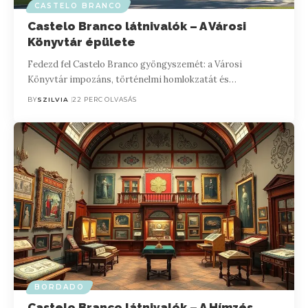
CASTELO BRANCO
Castelo Branco látnivalók – A Városi
Könyvtár épülete
Fedezd fel Castelo Branco gyöngyszemét: a Városi
Könyvtár impozáns, történelmi homlokzatát és…
BY
SZILVIA
22 PERC OLVASÁS
BORDADO
Castelo Branco látnivalók – A Hímzés