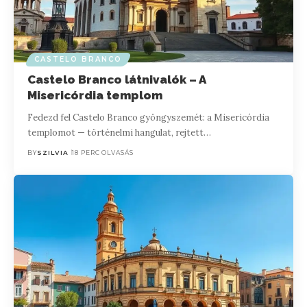
CASTELO BRANCO
Castelo Branco látnivalók – A
Misericórdia templom
Fedezd fel Castelo Branco gyöngyszemét: a Misericórdia
templomot — történelmi hangulat, rejtett…
BY
SZILVIA
18 PERC OLVASÁS