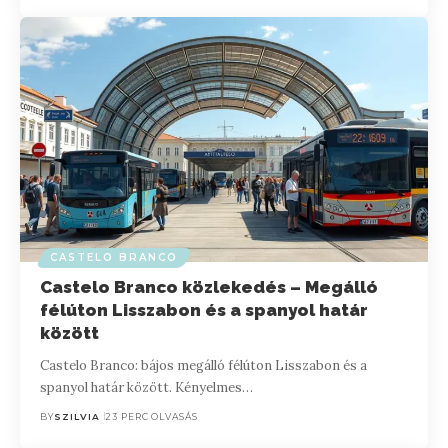
CASTELO BRANCO
Castelo Branco közlekedés – Megálló
félúton Lisszabon és a spanyol határ
között
Castelo Branco: bájos megálló félúton Lisszabon és a
spanyol határ között. Kényelmes…
BY
SZILVIA
23 PERC OLVASÁS