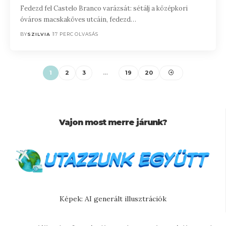
Fedezd fel Castelo Branco varázsát: sétálj a középkori
óváros macskaköves utcáin, fedezd…
BY
SZILVIA
17 PERC OLVASÁS
1
2
3
…
19
20
Vajon most merre járunk?
Képek: AI generált illusztrációk