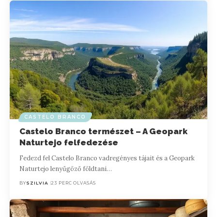
CASTELO BRANCO
Castelo Branco természet – A Geopark
Naturtejo felfedezése
Fedezd fel Castelo Branco vadregényes tájait és a Geopark
Naturtejo lenyűgöző földtani…
BY
SZILVIA
23 PERC OLVASÁS