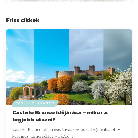
Friss cikkek
CASTELO BRANCO
Castelo Branco időjárása – mikor a
legjobb utazni?
Castelo Branco időjárése: tavasz és ősz a legideálisabb —
kellemes hőmérséklet, virágzó…