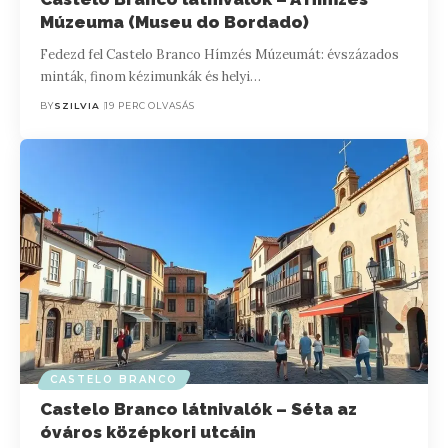
Múzeuma (Museu do Bordado)
Fedezd fel Castelo Branco Hímzés Múzeumát: évszázados
minták, finom kézimunkák és helyi…
BY
SZILVIA
19 PERC OLVASÁS
CASTELO BRANCO
Castelo Branco látnivalók – Séta az
óváros középkori utcáin