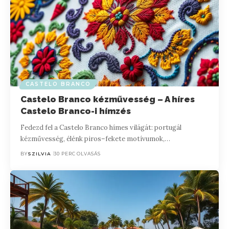
CASTELO BRANCO
Castelo Branco kézművesség – A híres
Castelo Branco-i hímzés
Fedezd fel a Castelo Branco hímes világát: portugál
kézművesség, élénk piros–fekete motívumok,…
BY
SZILVIA
30 PERC OLVASÁS