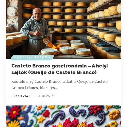
CASTELO BRANCO
Castelo Branco gasztronómia – A helyi
sajtok (Queijo de Castelo Branco)
Kóstold meg Castelo Branco titkát: a Queijo de Castelo
Branco krémes, fűszeres…
BY
SZILVIA
16 PERC OLVASÁS