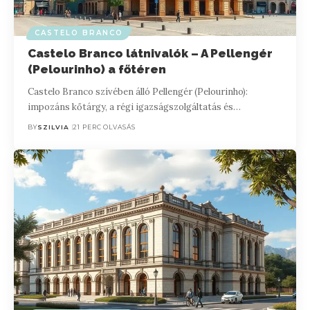
CASTELO BRANCO
Castelo Branco látnivalók – A Pellengér
(Pelourinho) a főtéren
Castelo Branco szívében álló Pellengér (Pelourinho):
impozáns kőtárgy, a régi igazságszolgáltatás és…
BY
SZILVIA
21 PERC OLVASÁS