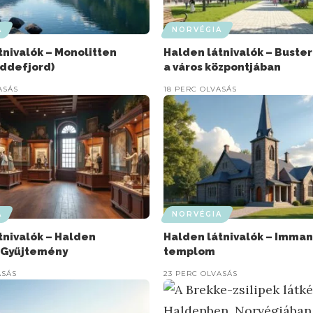
A
NORVÉGIA
tnivalók – Monolitten
Halden látnivalók – Buste
Iddefjord)
a város központjában
ASÁS
18 PERC OLVASÁS
A
NORVÉGIA
tnivalók – Halden
Halden látnivalók – Imma
 Gyűjtemény
templom
ASÁS
23 PERC OLVASÁS