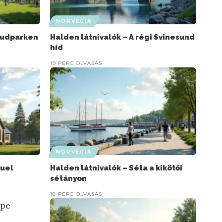
NORVÉGIA
rudparken
Halden látnivalók – A régi Svinesund
híd
19 PERC OLVASÁS
NORVÉGIA
nuel
Halden látnivalók – Séta a kikötői
sétányon
18 PERC OLVASÁS