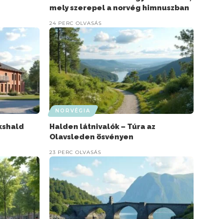
mely szerepel a norvég himnuszban
24 PERC OLVASÁS
NORVÉGIA
kshald
Halden látnivalók – Túra az
Olavsleden ösvényen
23 PERC OLVASÁS