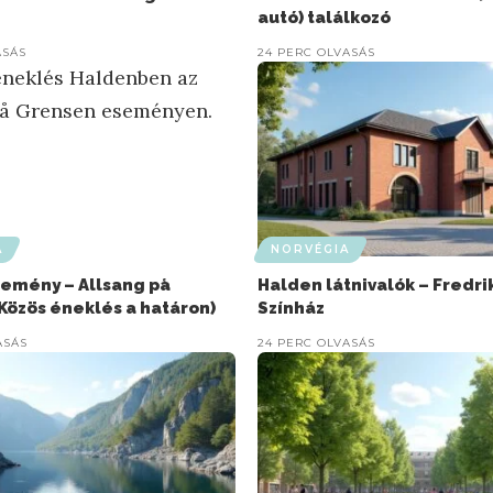
autó) találkozó
ASÁS
24 PERC OLVASÁS
A
NORVÉGIA
emény – Allsang på
Halden látnivalók – Fredri
Közös éneklés a határon)
Színház
ASÁS
24 PERC OLVASÁS