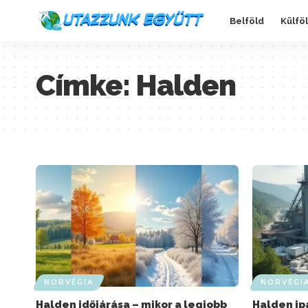
Belföld
Külfö
Címke:
Halden
NORVÉGIA
NORVÉGI
Halden időjárása – mikor a legjobb
Halden ip