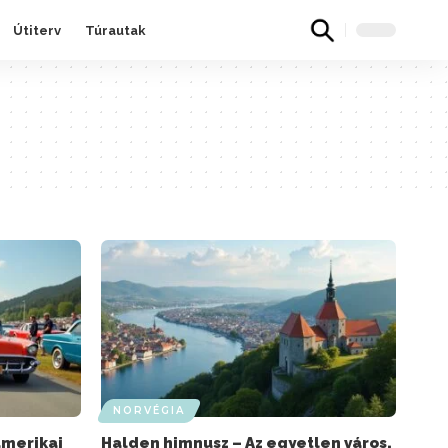
Útiterv
Túrautak
NORVÉGIA
amerikai
Halden himnusz – Az egyetlen város,