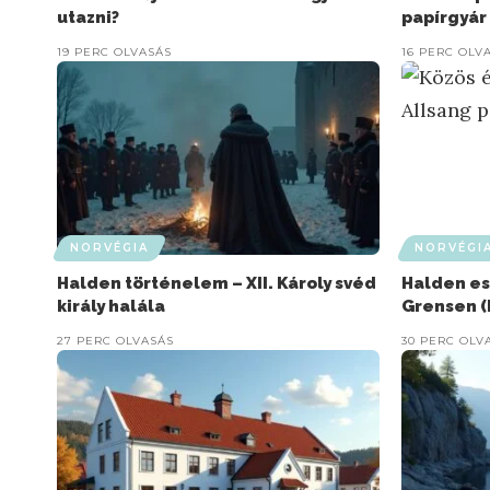
utazni?
papírgyár
19 PERC OLVASÁS
16 PERC OLV
NORVÉGIA
NORVÉGI
Halden történelem – XII. Károly svéd
Halden es
király halála
Grensen (
27 PERC OLVASÁS
30 PERC OLV