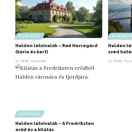
NORVÉGIA
NORVÉGI
Halden látnivalók – Rød Herregård
Halden lá
(kúria és kert)
svéd hatá
25 PERC OLVASÁS
22 PERC OLV
NORVÉGIA
Halden látnivalók – A Fredriksten
erőd és a kilátás