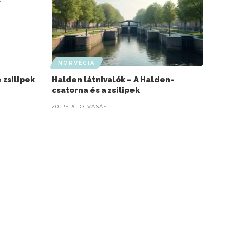
NORVÉGIA
 zsilipek
Halden látnivalók – A Halden-
csatorna és a zsilipek
20 PERC OLVASÁS