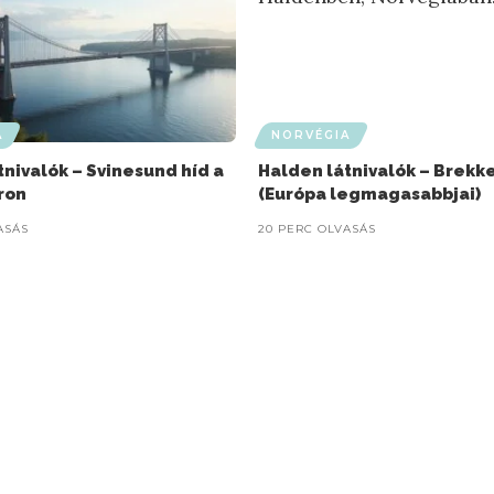
A
NORVÉGIA
tnivalók – Svinesund híd a
Halden látnivalók – Brekke
ron
(Európa legmagasabbjai)
ASÁS
20 PERC OLVASÁS