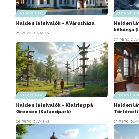
NORVÉGIA
NORVÉGI
Halden látnivalók – A Városháza
Halden lá
kőbánya (
25 PERC OLVASÁS
27 PERC OLV
NORVÉGIA
NORVÉGI
Halden látnivalók – Klatring på
Halden lá
Grensen (Kalandpark)
Történeti
26 PERC OLVASÁS
21 PERC OLV