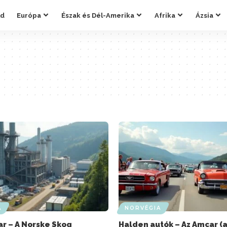
ld
Európa
Észak és Dél-Amerika
Afrika
Ázsia
A
NORVÉGIA
ar – A Norske Skog
Halden autók – Az Amcar (