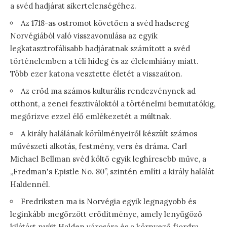
a svéd hadjárat sikertelenségéhez.
Az 1718-as ostromot követően a svéd hadsereg
Norvégiából való visszavonulása az egyik
legkatasztrofálisabb hadjáratnak számított a svéd
történelemben a téli hideg és az élelemhiány miatt.
Több ezer katona vesztette életét a visszaúton.
Az erőd ma számos kulturális rendezvénynek ad
otthont, a zenei fesztiváloktól a történelmi bemutatókig,
megőrizve ezzel élő emlékezetét a múltnak.
A király halálának körülményeiről készült számos
művészeti alkotás, festmény, vers és dráma. Carl
Michael Bellman svéd költő egyik leghíresebb műve, a
„Fredman's Epistle No. 80”, szintén említi a király halálát
Haldennél.
Fredriksten ma is Norvégia egyik legnagyobb és
leginkább megőrzött erődítménye, amely lenyűgöző
kilátást nyújt Halden városára és a környező fjordra.