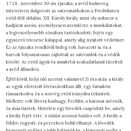
november 30-án éjszaka, a svéd hadsereg
intenzíven dolgozott az ostromárkokon a Fredriksten
erőd déli oldalán. XII. Károly király, mint oly sokszor a
hadjárat során, személyesen szemlézte a munkálatokat,
a legveszélyesebb zónában tartózkodott, fején egy
egyszerű tricorne kalappal, amely alig nyújtott védelmet.
Ez az éjszaka rendkívül hideg volt, havazott is, és a
harcok folyamatosan zajlottak az ostromlók és a védők
között. Az erőd ágyúi és muskétái szakadatlanul tüzeltek
a svéd állásokra.
Éjfél körül, helyi idő szerint valamivel 21 óra után a király
az egyik előretolt lövészárokban állt, egy fatuskón
támaszkodva, és a norvég erőd irányába tekintett.
Mellette volt Sivers hadnagy, Pechlin, a katonai mérnök,
és más tisztek. Hirtelen egy lövedék csapódott be, amely
a király fejét érte.
A találat azonnal halálos volt
. A király a
földre rogyott, és perceken belül elhunyt. A lövedék
bemeneti nyílása a jobb halántékán, a kimeneti pedig a