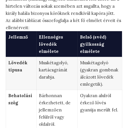
hirtelen változás sokak szemében azt sugallta, hogy a
király halála bizonyos köröknek rendkívül kapóra jött.
Az alábbi táblázat összefoglalja a két fő elmélet érveit és
ellenérveit:
Jellemző
Ellenséges
Belső (svéd)
lövedék
gyilkosság
elmélete
elmélete
Lövedék
Muskétagolyó,
Muskétagolyó
típusa
kartácsgránát
(gyakran gombnak
darabja.
álcázott lövedék
emlegetik).
Behatolási
Bárhonnan
Gyakran alulról
szög
érkezhetett, de
érkező lövés
jellemzően
gyanúja merült fel.
felülről vagy
oldalról.