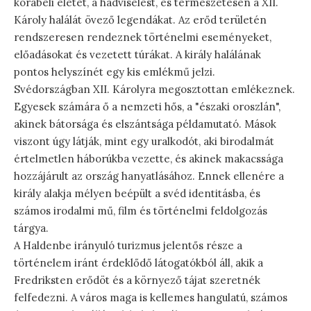
korabeli életet, a hadviselést, és természetesen a XII.
Károly halálát övező legendákat. Az erőd területén
rendszeresen rendeznek történelmi eseményeket,
előadásokat és vezetett túrákat. A király halálának
pontos helyszínét egy kis emlékmű jelzi.
Svédországban XII. Károlyra megosztottan emlékeznek.
Egyesek számára ő a nemzeti hős, a "északi oroszlán",
akinek bátorsága és elszántsága példamutató. Mások
viszont úgy látják, mint egy uralkodót, aki birodalmát
értelmetlen háborúkba vezette, és akinek makacssága
hozzájárult az ország hanyatlásához. Ennek ellenére a
király alakja mélyen beépült a svéd identitásba, és
számos irodalmi mű, film és történelmi feldolgozás
tárgya.
A Haldenbe irányuló turizmus jelentős része a
történelem iránt érdeklődő látogatókból áll, akik a
Fredriksten erődöt és a környező tájat szeretnék
felfedezni. A város maga is kellemes hangulatú, számos