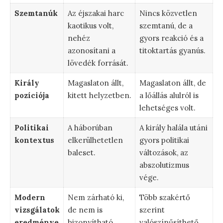
Szemtanúk
Az éjszakai harc
Nincs közvetlen
kaotikus volt,
szemtanú, de a
nehéz
gyors reakció és a
azonosítani a
titoktartás gyanús.
lövedék forrását.
Király
Magaslaton állt,
Magaslaton állt, de
pozíciója
kitett helyzetben.
a lőállás alulról is
lehetséges volt.
Politikai
A háborúban
A király halála utáni
kontextus
elkerülhetetlen
gyors politikai
baleset.
változások, az
abszolutizmus
vége.
Modern
Nem zárható ki,
Több szakértő
vizsgálatok
de nem is
szerint
eredménye
bizonyítható
valószínűsíthető,