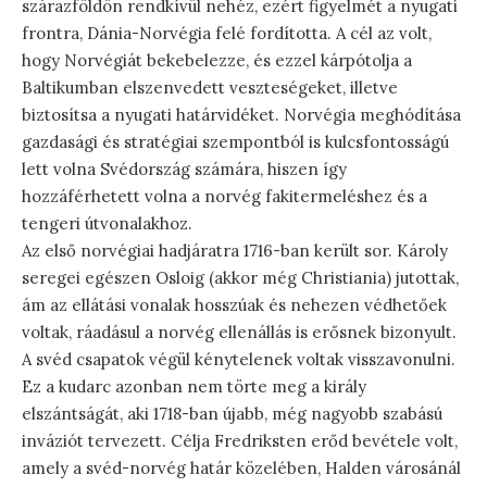
szárazföldön rendkívül nehéz, ezért figyelmét a nyugati
frontra, Dánia-Norvégia felé fordította. A cél az volt,
hogy Norvégiát bekebelezze, és ezzel kárpótolja a
Baltikumban elszenvedett veszteségeket, illetve
biztosítsa a nyugati határvidéket. Norvégia meghódítása
gazdasági és stratégiai szempontból is kulcsfontosságú
lett volna Svédország számára, hiszen így
hozzáférhetett volna a norvég fakitermeléshez és a
tengeri útvonalakhoz.
Az első norvégiai hadjáratra 1716-ban került sor. Károly
seregei egészen Osloig (akkor még Christiania) jutottak,
ám az ellátási vonalak hosszúak és nehezen védhetőek
voltak, ráadásul a norvég ellenállás is erősnek bizonyult.
A svéd csapatok végül kénytelenek voltak visszavonulni.
Ez a kudarc azonban nem törte meg a király
elszántságát, aki 1718-ban újabb, még nagyobb szabású
inváziót tervezett. Célja Fredriksten erőd bevétele volt,
amely a svéd-norvég határ közelében, Halden városánál