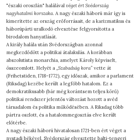
"északi oroszlán" halálával
véget ért Svédország
nagyhatalmi korszaka
. A nagy északi háború már így is
kimerítette az ország erőforrásait, de a karizmatikus és
háborúpárti uralkodó elvesztése felgyorsította a
birodalom hanyatlását.
A király halála után Svédországban azonnal
megkezdődött a politikai átalakulás. A korábban
abszolutista monarchia, amelyet Károly képviselt,
összeomlott. Helyét a
„Szabadság kora”
vette át
(Frihetstiden, 1718–1772), egy időszak, amikor a parlament
(Riksdag) kezébe került a legfőbb hatalom. Ez a
demokratikusabb (bár még korántsem teljes körű)
politikai rendszer jelentős változást hozott a svéd
társadalom és politika működésében. A Riksdag több
pártra oszlott, és a hatalommegosztás elve került
előtérbe.
A nagy északi háború hivatalosan 1721-ben ért véget a
nystadi békével. Svédország elvesztette balti-tengeri