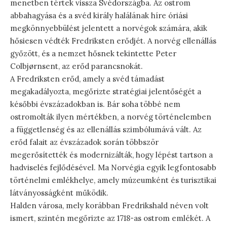
menetben tértek vissza Svédországba. Az ostrom
abbahagyása és a svéd király halálának híre óriási
megkönnyebbülést jelentett a norvégok számára, akik
hősiesen védték Fredriksten erődjét. A norvég ellenállás
győzött, és a nemzet hősnek tekintette Peter
Colbjørnsent, az erőd parancsnokát.
A Fredriksten erőd, amely a svéd támadást
megakadályozta, megőrizte stratégiai jelentőségét a
későbbi évszázadokban is. Bár soha többé nem
ostromolták ilyen mértékben, a norvég történelemben
a függetlenség és az ellenállás szimbólumává vált. Az
erőd falait az évszázadok során többször
megerősítették és modernizálták, hogy lépést tartson a
hadviselés fejlődésével. Ma Norvégia egyik legfontosabb
történelmi emlékhelye, amely múzeumként és turisztikai
látványosságként működik.
Halden városa, mely korábban Fredrikshald néven volt
ismert, szintén megőrizte az 1718-as ostrom emlékét. A