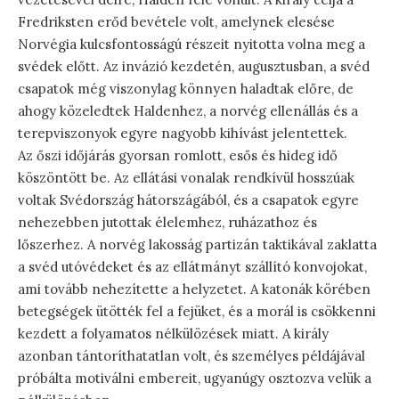
Fredriksten erőd bevétele volt, amelynek elesése
Norvégia kulcsfontosságú részeit nyitotta volna meg a
svédek előtt. Az invázió kezdetén, augusztusban, a svéd
csapatok még viszonylag könnyen haladtak előre, de
ahogy közeledtek Haldenhez, a norvég ellenállás és a
terepviszonyok egyre nagyobb kihívást jelentettek.
Az őszi időjárás gyorsan romlott, esős és hideg idő
köszöntött be. Az ellátási vonalak rendkívül hosszúak
voltak Svédország hátországából, és a csapatok egyre
nehezebben jutottak élelemhez, ruházathoz és
lőszerhez. A norvég lakosság partizán taktikával zaklatta
a svéd utóvédeket és az ellátmányt szállító konvojokat,
ami tovább nehezítette a helyzetet. A katonák körében
betegségek ütötték fel a fejüket, és a morál is csökkenni
kezdett a folyamatos nélkülözések miatt. A király
azonban tántoríthatatlan volt, és személyes példájával
próbálta motiválni embereit, ugyanúgy osztozva velük a