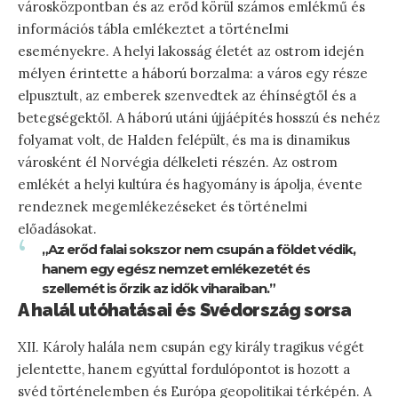
városközpontban és az erőd körül számos emlékmű és
információs tábla emlékeztet a történelmi
eseményekre. A helyi lakosság életét az ostrom idején
mélyen érintette a háború borzalma: a város egy része
elpusztult, az emberek szenvedtek az éhínségtől és a
betegségektől. A háború utáni újjáépítés hosszú és nehéz
folyamat volt, de Halden felépült, és ma is dinamikus
városként él Norvégia délkeleti részén. Az ostrom
emlékét a helyi kultúra és hagyomány is ápolja, évente
rendeznek megemlékezéseket és történelmi
előadásokat.
„Az erőd falai sokszor nem csupán a földet védik,
hanem egy egész nemzet emlékezetét és
szellemét is őrzik az idők viharaiban.”
A halál utóhatásai és Svédország sorsa
XII. Károly halála nem csupán egy király tragikus végét
jelentette, hanem egyúttal fordulópontot is hozott a
svéd történelemben és Európa geopolitikai térképén. A