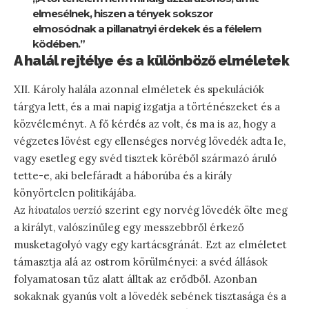
elmesélnek, hiszen a tények sokszor
elmosódnak a pillanatnyi érdekek és a félelem
ködében.”
A halál rejtélye és a különböző elméletek
XII. Károly halála azonnal elméletek és spekulációk
tárgya lett, és a mai napig izgatja a történészeket és a
közvéleményt. A fő kérdés az volt, és ma is az, hogy a
végzetes lövést egy ellenséges norvég lövedék adta le,
vagy esetleg egy svéd tisztek köréből származó áruló
tette-e, aki belefáradt a háborúba és a király
könyörtelen politikájába.
Az
hivatalos verzió
szerint egy norvég lövedék ölte meg
a királyt, valószínűleg egy messzebbről érkező
musketagolyó vagy egy kartácsgránát. Ezt az elméletet
támasztja alá az ostrom körülményei: a svéd állások
folyamatosan tűz alatt álltak az erődből. Azonban
sokaknak gyanús volt a lövedék sebének tisztasága és a