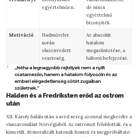
egyértelműen.
de nincs
egyértelmű
bizonyíték.
Motiváció
Hadművelet
Az abszolút
során
hatalom
elszenvedett
megszüntetése, a
veszteség.
háború befejezése.
„Néha a legnagyobb rejtélyek nem a nyílt
csatamezőn, hanem a hatalom folyosóin és az
emberi elégedetlenség sötét zugaiban
születnek.”
Halden és a Fredriksten erőd az ostrom
után
XII. Károly halála után a svéd sereg azonnal megkezdte a
visszavonulást Norvégiából. Az ostromot feloldották, és a
kimerült, demoralizált katonák hosszú és megpróbáltató