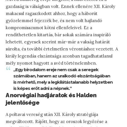
gazdaság is válságban volt. Ennek ellenére XII. Károly
makacsul ragaszkodott ahhoz, hogy a háborút
győzelemmel fejezzék be, és nem volt hajlandó
kompromisszumot kötni ellenfeleivel. Ez a
rendíthetetlen kitartás, bár sokak számára inspiráló
lehetett, egyesek szerint már-már a vakság határát
súrolta, és további értelmetlen vérontáshoz vezetett. A
király legendás elszántsága azonban tagadhatatlanul
mély nyomot hagyott a svéd történelemben.
„Egy birodalom ereje nem csak a seregek
számában, hanem az uralkodó elszántságában
is mérhető, mely a legkilátástalanabb helyzetben
is képes erőt adni a népnek.”
A norvégiai hadjáratok és Halden
jelentősége
A poltavai vereség után XII. Károly stratégiája
megváltozott. Rájött, hogy az oroszok legyőzése a