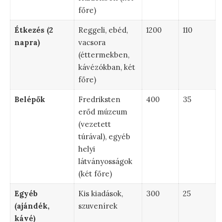
főre)
Étkezés (2
Reggeli, ebéd,
1200
110
napra)
vacsora
(éttermekben,
kávézókban, két
főre)
Belépők
Fredriksten
400
35
erőd múzeum
(vezetett
túrával), egyéb
helyi
látványosságok
(két főre)
Egyéb
Kis kiadások,
300
25
(ajándék,
szuvenírek
kávé)