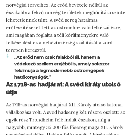
norvégiai terveihez. Az erőd bevétele nélkül az
északabbra fekvő norvég területek meghódítása szinte
lehetetlennek tűnt. A svéd sereg hatalmas
erőfeszítéseket tett az ostromhoz való felkészülésre,
ami magában foglalta a téli körülményekre való
felkészülést és a nehéztüzérség szállítását a zord
terepen keresztül.
„Az erőd nem csak falakból áll, hanem a
védekező szellem erejéből is, amely sokszor
felülmúlja a legmodernebb ostromgépek
hatékonyságát.”
Az 1718-as hadjárat: A svéd király utolsó
útja
Az 1718-as norvégiai hadjárat XII. Károly utolsó katonai
vállalkozása volt. A svéd hadsereg két részre oszlott: az
egyik rész Trondheim felé indult északon, míg a
nagyobb, mintegy 35 000 fős fősereg maga XII. Károly
vezetésével délre, Halden felé vonult. A király célja a