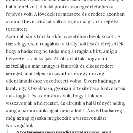
bal fülénél volt. A halál pontos oka egyértelműen a
fejlövés volt. A lövedék természete és eredete azonban
azonnal heves vitákat váltott ki, és máig tartó rejtélyt
teremtett.
Azonnal pánik tört ki a környezetében lévők között. A
tisztek gyorsan reagáltak: a király holttestét elrejtették,
hogy a hadsereg ne tudja meg a tragikus hírt, amíg a
helyzetet stabilizálják. Attól tartottak, hogy a hír
szétzilálja a már amúgy is kimerült és elkeseredett
sereget, ami teljes zűrzavarhoz és egy norvég
ellentámadáshoz vezethetett volna. Sivers hadnagy, a
király egyik bizalmasa, gyorsan értesítette a hadvezetés
más tagjait, és a döntés az volt, hogy titokban
visszavonják a holttestet, és elrejtik a halál tényét addig,
amíg a parancsnokság át nem adódik. A svéd hadsereg
még aznap éjszaka megkezdte a visszavonulást
Norvégiából.
„A történelem nem mindig azzal azonos, amit