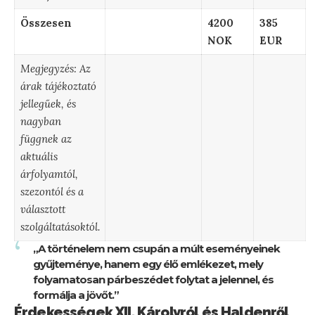
Összesen
4200
385
NOK
EUR
Megjegyzés: Az
árak tájékoztató
jellegűek, és
nagyban
függnek az
aktuális
árfolyamtól,
szezontól és a
választott
szolgáltatásoktól.
„A történelem nem csupán a múlt eseményeinek
gyűjteménye, hanem egy élő emlékezet, mely
folyamatosan párbeszédet folytat a jelennel, és
formálja a jövőt.”
Érdekességek XII. Károlyról és Haldenről