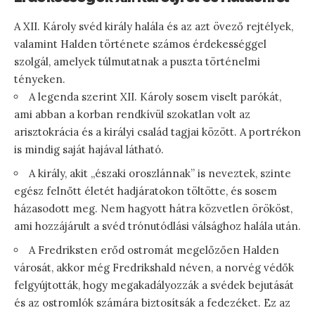
A XII. Károly svéd király halála és az azt övező rejtélyek,
valamint Halden története számos érdekességgel
szolgál, amelyek túlmutatnak a puszta történelmi
tényeken.
A legenda szerint XII. Károly sosem viselt parókát,
ami abban a korban rendkívül szokatlan volt az
arisztokrácia és a királyi család tagjai között. A portrékon
is mindig saját hajával látható.
A király, akit „északi oroszlánnak” is neveztek, szinte
egész felnőtt életét hadjáratokon töltötte, és sosem
házasodott meg. Nem hagyott hátra közvetlen örököst,
ami hozzájárult a svéd trónutódlási válsághoz halála után.
A Fredriksten erőd ostromát megelőzően Halden
városát, akkor még Fredrikshald néven, a norvég védők
felgyújtották, hogy megakadályozzák a svédek bejutását
és az ostromlók számára biztosítsák a fedezéket. Ez az