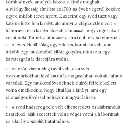
körülmények, amelyek között a király meghalt.
A
svéd gyilkosság elmélete
az 1700-as évek végétől kezdve
egyre inkább teret nyert. E szerint egy svéd tiszt vagy
katona lőtte le a királyt, aki annyira elégedetlen volt a
háborúval és a királyi abszolutizmussal, hogy véget akart
vetni neki. Ennek alátámasztására több érv is felmerült:
A lövedék állítólag egyenletes, kör alakú volt, ami
inkább egy muskétából kilőtt golyóra, mintsem egy
kartácsgránát darabjára utalna.
Az erőd viszonylag távol volt, és a svéd
ostromárkokban lévő katonák magasabban voltak, mint a
várfalak. Egy muskétalövedéknek alulról felfelé kellett
volna emelkednie, hogy eltalálja a királyt, ami egy
ellenséges lövéssel nehezen magyarázható.
A svéd hadsereg tele volt elkeseredett és kiábrándult
tisztekkel, akik szerettek volna véget vetni a háborúnak
és a király abszolút hatalmának.