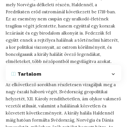
mely Norvégia délkeleti részén, Haldennél, a
Fredriksten erőd ostrománál következett be 1718-ban.
Ez az esemény nem csupán egy uralkodó életének
tragikus végét jelentette, hanem egyúttal egy korszak
lezárását és egy birodalom alkonyát is. Fedezzük fel
együtt ennek a rejtélyes halálnak a történelmi hátterét,
a kor politikai viszonyait, az ostrom körülményeit, és
boncolgassuk a király halálát övező legendákat,
elméleteket, több nézőpontból megvilágítva azokat.
Tartalom
Az elkövetkező sorokban részletesen vizsgáljuk meg a
nagy északi háború végét, Svédország geopolitikai
helyzetét, XII. Károly rendíthetetlen, ám olykor vakmerő
vezetői stílusát, valamint a halálának közvetlen és
közvetett következményeit. A király halála Haldennél
máig hatóan formálta Svédország, Norvégia és Dánia