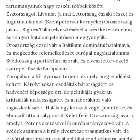
tartományainak nagy részét, többek között
Észtországot, Livóniát (a mai Lettország északi része) és
Ingermanlandot (Szentpétervár környéke) Oroszország
javára. Riga és Tallin elvesztésével a svéd kereskedelem
és tengeri hatalom jelentősen meggyengült.
Oroszország ezzel vált a Baltikum domináns hatalmává,
és megkezdte felemelkedését európai nagyhatalommá.
Svédország a perifériára szorult, és elvesztette vezető
szerepét Észak-Európában.
Európában a hír gyorsan terjedt, és mély megrendülést
keltett. Károlyt sokan csodálták bátorságáért és
hadvezéri képességeiért, de politikáját gyakran
kritizálták makacsságáért és a háborúkhoz való
ragaszkodásáért. Halála egy korszak végét jelentette, és
elmozdította a súlypontot Kelet felé, Oroszország javára,
amely I. Péter vezetésével új európai tényezővé vált. A
svédek számára a király elvesztése traumatikus volt, de
egyúttal utat nyitott egy új politikai rend számára, amely