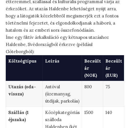
étteremmel, szállással és kulturális programmal várja az
érkezőket. Az utazás Haldenbe lehetőséget nyújt arra,
hogy a látogatók közelebbről megismerjék ezt a fontos
történelmi fejezetet, és elgondolkodjanak a háború, a
hatalom és az emberi sors összefonódásán.
Íme egy fiktív árkalkuláció egy kétnapos utazáshoz
Haldenbe, Svédországból érkezve (például
Göteborgból):
Költségtípus
Leírás
Becsült
Becsült
ár
ár
(NOK)
(EUR)
Utazás (oda-
Autóval
800
75
vissza)
(üzemanyag,
útdíjak, parkolás)
Szállás (1
Középkategóriás
1500
140
éjszaka)
szálloda
Haldenben (két