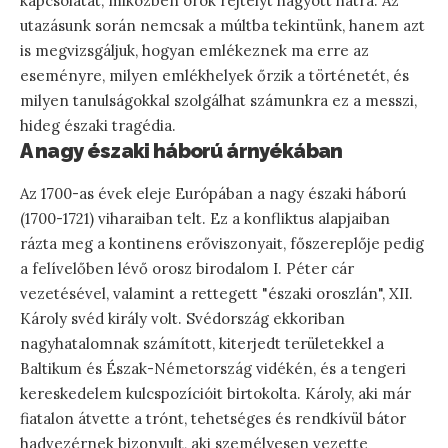
kapcsolatát, miközben örök rejtélyt hagyott hátra. Az
utazásunk során nemcsak a múltba tekintünk, hanem azt
is megvizsgáljuk, hogyan emlékeznek ma erre az
eseményre, milyen emlékhelyek őrzik a történetét, és
milyen tanulságokkal szolgálhat számunkra ez a messzi,
hideg északi tragédia.
A nagy északi háború árnyékában
Az 1700-as évek eleje Európában a nagy északi háború
(1700-1721) viharaiban telt. Ez a konfliktus alapjaiban
rázta meg a kontinens erőviszonyait, főszereplője pedig
a felívelőben lévő orosz birodalom I. Péter cár
vezetésével, valamint a rettegett "északi oroszlán", XII.
Károly svéd király volt. Svédország ekkoriban
nagyhatalomnak számított, kiterjedt területekkel a
Baltikum és Észak-Németország vidékén, és a tengeri
kereskedelem kulcspozícióit birtokolta. Károly, aki már
fiatalon átvette a trónt, tehetséges és rendkívül bátor
hadvezérnek bizonyult, aki személyesen vezette