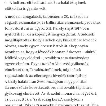
A holttest eltávolításának és a halál tényének
eltitkolása is gyanús volt.
A modern vizsgálatok, különösen a 20. században
végzett exhumálások és ballisztikai elemzések, próbáltak
fényt deríteni az ügyre. XII. Károly sírját 1917-ben
nyitották fel, és a koponyát megvizsgálták. A tudósok
megállapították, hogy a sebek egy kis kaliberű lövedék
okozta, amely egyenletesen hatolt át a koponyán.
Azonban az, hogy a lövedék honnan érkezett – alulról,
felülről, vagy oldalról –, továbbra sem tisztázódott
egyértelműen. Egyes szakértők a svéd gyilkosság
elméletét tartják valószínűbbnek, míg mások
ragaszkodnak az ellenséges lövedék teóriájához.
A király halála után Svédországban nagy politikai
átrendeződés következett be, ami tovább táplálta a
gyilkosság elméletét. Az abszolút monarchia véget ért,
és bevezették a "szabadság korát", amelyben a
parlament (Riksdag) nagyobb hatalomra tett szert. Ez a