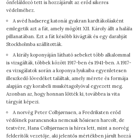
önfeláldozó tett is hozzájárult az erőd sikeres
védelméhez.
A svéd hadsereg katonái gyakran kardtákolásként
emlegetik azt a fát, amely mögött XII. Károly állt a halála
pillanatában. Ezt a fát később kivágták és egy darabját
Stockholmba szállították.
A király koponyáján látható sebeket több alkalommal
is vizsgálták, többek között 1917-ben és 1941-ben. A 1917-
es vizsgálatok során a koponya lyukaiba egyenletesen
illeszkedő lövedéket találtak, amely mérete és formája
alapján egy korabeli muskétagolyóval egyezett meg.
Azonban az, hogy honnan lőtték ki, továbbra is vita
tárgyát képezi.
A norvég Peter Colbjørnsen, a Fredriksten erőd
védőinek parancsnoka nemcsak hősiesen harcolt, de
testvére, Hans Colbjørnsen is híres lett, mint a norvég
felderítők vezetője, aki jelentős mértékben járult hozzá