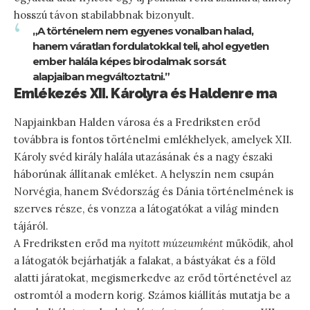
hosszú távon stabilabbnak bizonyult.
„A történelem nem egyenes vonalban halad,
hanem váratlan fordulatokkal teli, ahol egyetlen
ember halála képes birodalmak sorsát
alapjaiban megváltoztatni.”
Emlékezés XII. Károlyra és Haldenre ma
Napjainkban Halden városa és a Fredriksten erőd
továbbra is fontos történelmi emlékhelyek, amelyek XII.
Károly svéd király halála utazásának és a nagy északi
háborúnak állítanak emléket. A helyszín nem csupán
Norvégia, hanem Svédország és Dánia történelmének is
szerves része, és vonzza a látogatókat a világ minden
tájáról.
A Fredriksten erőd ma
nyitott múzeumként
működik, ahol
a látogatók bejárhatják a falakat, a bástyákat és a föld
alatti járatokat, megismerkedve az erőd történetével az
ostromtól a modern korig. Számos kiállítás mutatja be a