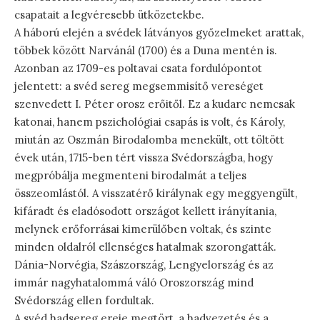
csapatait a legvéresebb ütközetekbe.
A háború elején a svédek látványos győzelmeket arattak,
többek között Narvánál (1700) és a Duna mentén is.
Azonban az 1709-es poltavai csata fordulópontot
jelentett: a svéd sereg megsemmisítő vereséget
szenvedett I. Péter orosz erőitől. Ez a kudarc nemcsak
katonai, hanem pszichológiai csapás is volt, és Károly,
miután az Oszmán Birodalomba menekült, ott töltött
évek után, 1715-ben tért vissza Svédországba, hogy
megpróbálja megmenteni birodalmát a teljes
összeomlástól. A visszatérő királynak egy meggyengült,
kifáradt és eladósodott országot kellett irányítania,
melynek erőforrásai kimerülőben voltak, és szinte
minden oldalról ellenséges hatalmak szorongatták.
Dánia-Norvégia, Szászország, Lengyelország és az
immár nagyhatalommá váló Oroszország mind
Svédország ellen fordultak.
A svéd hadsereg ereje megtört, a hadvezetés és a