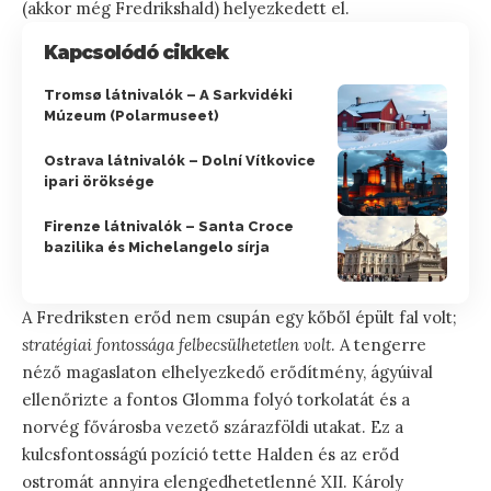
(akkor még Fredrikshald) helyezkedett el.
Kapcsolódó cikkek
Tromsø látnivalók – A Sarkvidéki
Múzeum (Polarmuseet)
Ostrava látnivalók – Dolní Vítkovice
ipari öröksége
Firenze látnivalók – Santa Croce
bazilika és Michelangelo sírja
A Fredriksten erőd nem csupán egy kőből épült fal volt;
stratégiai fontossága felbecsülhetetlen volt
. A tengerre
néző magaslaton elhelyezkedő erődítmény, ágyúival
ellenőrizte a fontos Glomma folyó torkolatát és a
norvég fővárosba vezető szárazföldi utakat. Ez a
kulcsfontosságú pozíció tette Halden és az erőd
ostromát annyira elengedhetetlenné XII. Károly