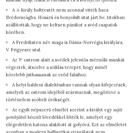
A ⚔️ király holttestét nem azonnal vitték haza
Svédországba. Hosszú és bonyolult utat járt be, titokban
szállították, hogy ne keltsen pánikot a svéd csapatok
körében.
A Fredriksten név maga is Dánia-Norvégia királyára,
V. Frigyesre utal.
Az 🏹 ostrom alatt a svédek jelentős mérnöki munkát
végeztek, átszelve a sziklás terepet, hogy minél
közelebb juthassanak az erőd falaihoz.
A helyi haldeni dialektusban vannak olyan kifejezések,
amelyek az ostrom idejéből származnak, megőrizve a
történelem szóbeli örökségét.
Az egyik népszerű elmélet szerint a királyt egy
saját
gombjából készült
lövedékkel lőtték le, amelyet egy
elégedetlen katona alakított át golyóvá. Ezt az elméletet
azonban a modern ballisztikai vizsgálatok nem