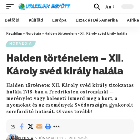
Aa
Belföld
Külföld
Európa
Észak és Dél-Amerika
Afrika
Kezdőlap
»
Norvégia
»
Halden történelem – XII. Károly svéd király halála
NORVÉGIA
Halden történelem – XII.
Károly svéd király halála
Halden története: XII. Károly svéd király titokzatos
halála 1718-ban a Fredriksten ostrománál —
merénylet vagy baleset? Ismerd meg a kort, a
nyomokat és az események Svédországra gyakorolt
sorsfordító hatását. Olvass tovább!
SZILVIA
5 HÓNAP AGO
27 PERC OLVASÁS