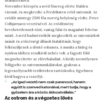
nélkülözésben.
November közepén a svéd fősereg elérte Halden
városát, és megkezdte a Fredriksten erőd ostromát. Az
erődöt mintegy 2500 fős norvég helyőrség védte, Peter
Colbjørnsen vezetésével. Az erődítmény
bevehetetlennek tűnt, vastag falai és magaslati fekvése
miatt. A svéd hadmérnökök megkezdték az ostromárkok
ásását és a tüzérségi állások kialakítását, hogy
felkészüljenek a döntő rohamra. A munka a hideg és
nyirkos időben rendkívül nehéz volt, a fagyott föld
megnehezítette az előrehaladást. A király személyesen
felügyelte az ostrommunkálatokat, gyakran a
legveszélyesebb területeken tartózkodva, figyelmen
kívül hagyva a veszélyt.
„Az igazi vezető nem csak parancsol, hanem
együtt is szenved katonáival, mert tudja, hogy a
győzelem ára a közös áldozatvállalás.”
Az ostrom és a végzetes lövés