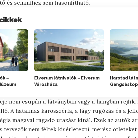
tő és semmihez sem hasonlítható.
cikkek
ók –
Elverum látnivalók – Elverum
Harstad látn
 Múzeum
Városháza
Gangsåstop
je nem csupán a látványban vagy a hangban rejlik. 
lló. A hatalmas karosszéria, a lágy rugózás és a je
égis magával ragadó utazást kínál. Ezek az autók a
 tervezők nem féltek kísérletezni, merész ötleteket