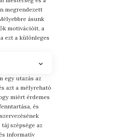
ai mesterség és a
en megrendezett
 Mélyebbre ásunk
k motivációit, a
ja ezt a különleges
m egy utazás az
és azt a mélyreható
hogy miért érdemes
fenntartása, és
k szervezésének
 táj szépsége az
és informatív