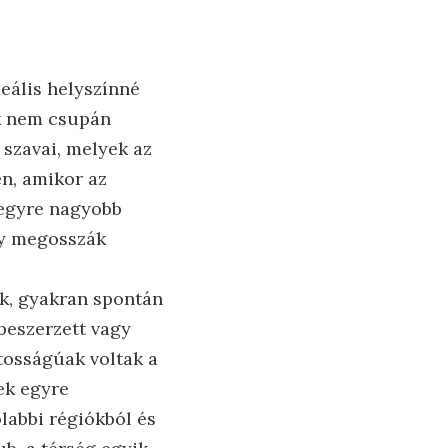
deális helyszínné
ek nem csupán
 szavai, melyek az
en, amikor az
 egyre nagyobb
gy megosszák
ak, gyakran spontán
beszerzett vagy
tosságúak voltak a
ek egyre
labbi régiókból és