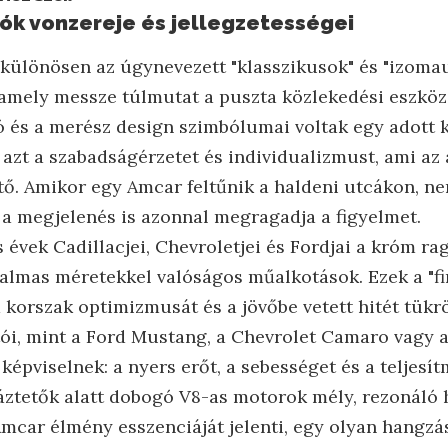
ók vonzereje és jellegzetességei
 különösen az úgynevezett "klasszikusok" és "izomau
 amely messze túlmutat a puszta közlekedési eszköz
ó és a merész design szimbólumai voltak egy adott 
azt a szabadságérzetet és individualizmust, ami az
tő. Amikor egy Amcar feltűnik a haldeni utcákon, n
 megjelenés is azonnal megragadja a figyelmet.
 évek Cadillacjei, Chevroletjei és Fordjai a króm ra
talmas méretekkel valóságos műalkotások. Ezek a "fi
 korszak optimizmusát és a jövőbe vetett hitét tükrö
ói, mint a Ford Mustang, a Chevrolet Camaro vagy 
 képviselnek: a nyers erőt, a sebességet és a teljesí
áztetők alatt dobogó V8-as motorok mély, rezonáló 
mcar élmény esszenciáját jelenti, egy olyan hangzá