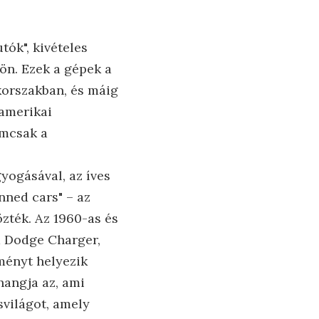
tók", kivételes
ön. Ezek a gépek a
korszakban, és máig
 amerikai
emcsak a
gyogásával, az íves
nned cars" – az
zték. Az 1960-as és
a Dodge Charger,
tményt helyezik
hangja az, ami
svilágot, amely