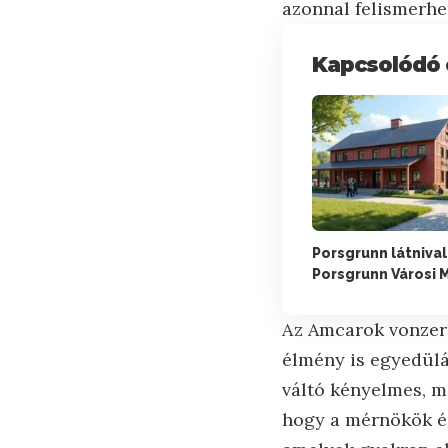
azonnal felismerhe
Kapcsolódó 
Porsgrunn látnival
Porsgrunn Városi
Az Amcarok vonzere
élmény is egyedülá
váltó kényelmes, m
hogy a mérnökök és