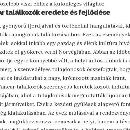
özelebb viszi ehhez a különleges világhoz.
r találkozók eredete és fejlődése
 gyönyörű fjordjaival és történelmi hangulatával, i
utók rajongóinak találkozásaihoz. Ezek az esemény
lek; sokkal inkább egy gazdag és élénk kultúra hívó
zdtek el gyökeret verni Norvégiában. Abban az időb
ortja egyre könnyebbé vált, a helyi autós klubok is
 meg, a szenvedélyes tulajdonosok összefogtak, ho
t és imádatukat a nagy, krómozott masinák iránt.
Amcar találkozók szerényebb keretek között indult
májában, ahol a tulajdonosok megmutatták újonnan 
t járműveiket. Ezek a kezdeti gyűlések alapvető fon
ég kialakulásában. Az évek múlásával a rendezvény
tak, magukhoz vonzva nemcsak a helyi, hanem a távo