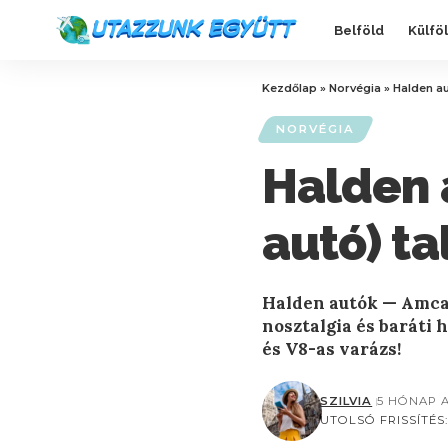
Belföld
Külfö
Kezdőlap
»
Norvégia
»
Halden au
NORVÉGIA
Halden 
autó) ta
Halden autók — Amcar
nosztalgia és baráti 
és V8-as varázs!
SZILVIA
5 HÓNAP 
UTOLSÓ FRISSÍTÉS: 