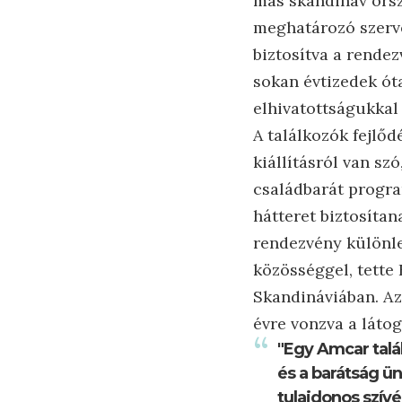
más skandináv orsz
meghatározó szervez
biztosítva a rende
sokan évtizedek óta
elhivatottságukkal
A találkozók fejlő
kiállításról van sz
családbarát program
hátteret biztosíta
rendezvény különle
közösséggel, tette
Skandináviában. Az
évre vonzva a látog
"Egy Amcar tal
és a barátság ü
tulajdonos szívé