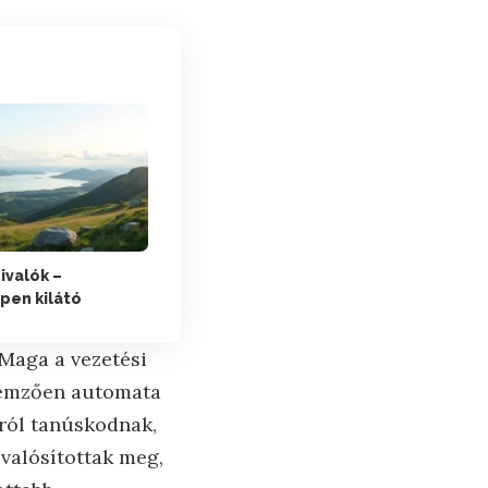
ivalók –
pen kilátó
Maga a vezetési
llemzően automata
rról tanúskodnak,
 valósítottak meg,