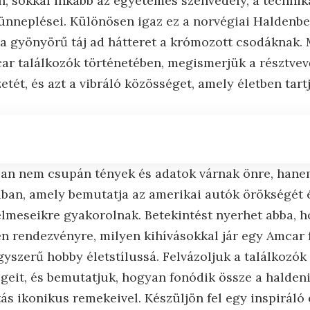
án; sokkal inkább az egyetemes szenvedély, a technik
ünneplései. Különösen igaz ez a norvégiai Haldenb
a gyönyörű táj ad hátteret a krómozott csodáknak.
ar találkozók történetében, megismerjük a résztvevő
tét, és azt a vibráló közösséget, amely életben tart
an nem csupán tények és adatok várnak önre, hane
ában, amely bemutatja az amerikai autók örökségét 
relmeseikre gyakorolnak. Betekintést nyerhet abba, 
en rendezvényre, milyen kihívásokkal jár egy Amcar 
gyszerű hobby életstílussá. Felvázoljuk a találkozó
geit, és bemutatjuk, hogyan fonódik össze a haldeni
s ikonikus remekeivel. Készüljön fel egy inspiráló 