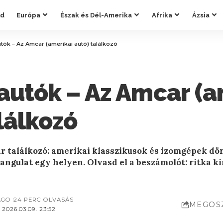
ld
Európa
Észak és Dél-Amerika
Afrika
Ázsia
tók – Az Amcar (amerikai autó) találkozó
autók – Az Amcar (a
lálkozó
 találkozó: amerikai klasszikusok és izomgépek dö
hangulat egy helyen. Olvasd el a beszámolót: ritka k
AGO
24 PERC OLVASÁS
MEGOS
2026.03.09. 23:52