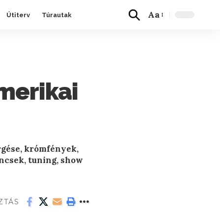
Aa
Útiterv
Túrautak
merikai
rgése, krómfények,
incsek, tuning, show
ZTÁS