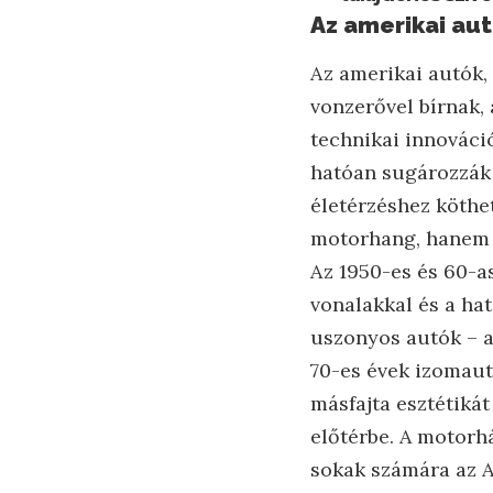
Az amerikai aut
Az amerikai autók,
vonzerővel bírnak,
technikai innováci
hatóan sugározzák 
életérzéshez köthe
motorhang, hanem a
Az 1950-es és 60-as
vonalakkal és a ha
uszonyos autók – a
70-es évek izomaut
másfajta esztétikát
előtérbe. A motorh
sokak számára az A