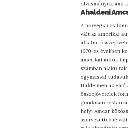
olvasmányra, ami k
A haldeni Amca
A norvégiai Halden,
vált az amerikai a
alkalmi összejövete
1970-es években ke
amerikai autók imp
számban alakultak
egymással tudásuka
Haldenben az első 
összejövetelek for
gondosan restaurál
helyi Amcar közöss
szervezettebbé vál