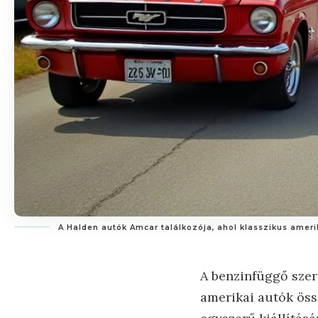
A Halden autók Amcar találkozója, ahol klasszikus amer
A benzinfüggő szere
amerikai autók öss