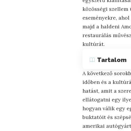
egyszerű kiállítás
közösségi szellem 
eseményekre, ahol 
majd a haldeni Amc
restaurálás művésze
kultúrát.
Tartalom
A következő sorokb
időben és a kultúr
hatást, amit a sze
ellátogatni egy ily
hogyan válik egy e
buktatóit és szépsé
amerikai autógyártá