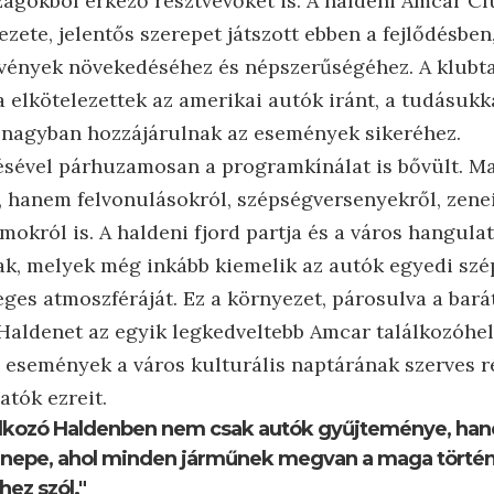
ágokból érkező résztvevőket is. A haldeni Amcar Clu
ete, jelentős szerepet játszott ebben a fejlődésben,
zvények növekedéséhez és népszerűségéhez. A klubta
 elkötelezettek az amerikai autók iránt, a tudásukk
 nagyban hozzájárulnak az események sikeréhez.
désével párhuzamosan a programkínálat is bővült. 
ó, hanem felvonulásokról, szépségversenyekről, zene
okról is. A haldeni fjord partja és a város hangulat
nak, melyek még inkább kiemelik az autók egyedi szé
ges atmoszféráját. Ez a környezet, párosulva a bar
 Haldenet az egyik legkedveltebb Amcar találkozóhe
 események a város kulturális naptárának szerves ré
atók ezreit.
álkozó Haldenben nem csak autók gyűjteménye, ha
nnepe, ahol minden járműnek megvan a maga történ
hez szól."