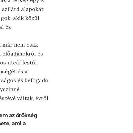
b, a térség egyik
 szilárd alapokat
gok, akik közül
al és
Ma már nem csak
i előadásokról és
os utcái festői
pségét és a
átságos és befogadó
lyszínné
szévé váltak, évről
nem az örökség
ete, ami a