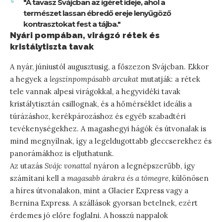
"A tavasz Svájcban az ígéret ideje, ahol a
természet lassan ébredő ereje lenyűgöző
kontrasztokat fest a tájba."
Nyári pompában, virágzó rétek és
kristálytiszta tavak
A nyár, júniustól augusztusig, a főszezon Svájcban. Ekkor
a hegyek a
legszínpompásabb arcukat
mutatják: a rétek
tele vannak alpesi virágokkal, a hegyvidéki tavak
kristálytisztán csillognak, és a hőmérséklet ideális a
túrázáshoz, kerékpározáshoz és egyéb szabadtéri
tevékenységekhez. A magashegyi hágók és útvonalak is
mind megnyílnak, így a legeldugottabb gleccserekhez és
panorámákhoz is eljuthatunk.
Az utazás
Svájc vonattal
nyáron a legnépszerűbb, így
számítani kell a
magasabb árakra és a tömegre
, különösen
a híres útvonalakon, mint a Glacier Express vagy a
Bernina Express. A szállások gyorsan betelnek, ezért
érdemes jó előre foglalni. A hosszú nappalok