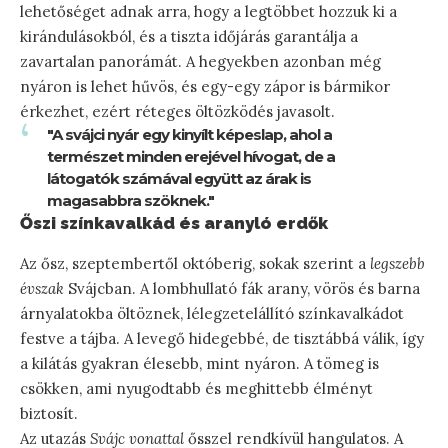
lehetőséget adnak arra, hogy a legtöbbet hozzuk ki a
kirándulásokból, és a tiszta időjárás garantálja a
zavartalan panorámát. A hegyekben azonban még
nyáron is lehet hűvös, és egy-egy zápor is bármikor
érkezhet, ezért réteges öltözködés javasolt.
"A svájci nyár egy kinyílt képeslap, ahol a
természet minden erejével hívogat, de a
látogatók számával együtt az árak is
magasabbra szöknek."
Őszi színkavalkád és aranyló erdők
Az ősz, szeptembertől októberig, sokak szerint a
legszebb
évszak
Svájcban. A lombhullató fák arany, vörös és barna
árnyalatokba öltöznek, lélegzetelállító színkavalkádot
festve a tájba. A levegő hidegebbé, de tisztábbá válik, így
a kilátás gyakran élesebb, mint nyáron. A tömeg is
csökken, ami nyugodtabb és meghittebb élményt
biztosít.
Az utazás
Svájc vonattal
ősszel rendkívül hangulatos. A