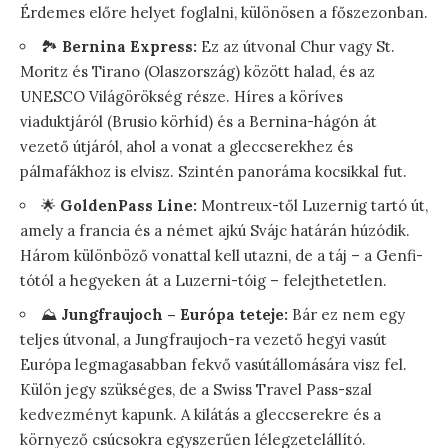
Érdemes előre helyet foglalni, különösen a főszezonban.
🏞️
Bernina Express:
Ez az útvonal Chur vagy St.
Moritz és Tirano (Olaszország) között halad, és az
UNESCO Világörökség része. Híres a köríves
viaduktjáról (Brusio körhíd) és a Bernina-hágón át
vezető útjáról, ahol a vonat a gleccserekhez és
pálmafákhoz is elvisz. Szintén panoráma kocsikkal fut.
🌟
GoldenPass Line:
Montreux-től Luzernig tartó út,
amely a francia és a német ajkú Svájc határán húzódik.
Három különböző vonattal kell utazni, de a táj – a Genfi-
tótól a hegyeken át a Luzerni-tóig – felejthetetlen.
⛰️
Jungfraujoch – Európa teteje:
Bár ez nem egy
teljes útvonal, a Jungfraujoch-ra vezető hegyi vasút
Európa legmagasabban fekvő vasútállomására visz fel.
Külön jegy szükséges, de a Swiss Travel Pass-szal
kedvezményt kapunk. A kilátás a gleccserekre és a
környező csúcsokra egyszerűen lélegzetelállító.