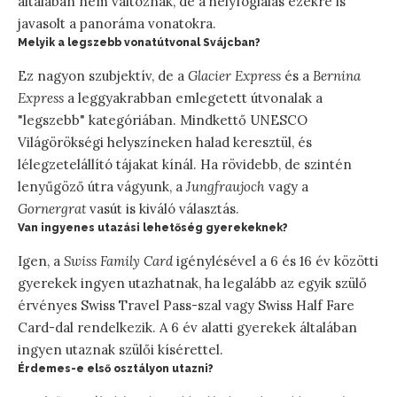
általában nem változnak, de a helyfoglalás ezekre is
javasolt a panoráma vonatokra.
Melyik a legszebb vonatútvonal Svájcban?
Ez nagyon szubjektív, de a
Glacier Express
és a
Bernina
Express
a leggyakrabban emlegetett útvonalak a
"legszebb" kategóriában. Mindkettő UNESCO
Világörökségi helyszíneken halad keresztül, és
lélegzetelállító tájakat kínál. Ha rövidebb, de szintén
lenyűgöző útra vágyunk, a
Jungfraujoch
vagy a
Gornergrat
vasút is kiváló választás.
Van ingyenes utazási lehetőség gyerekeknek?
Igen, a
Swiss Family Card
igénylésével a 6 és 16 év közötti
gyerekek ingyen utazhatnak, ha legalább az egyik szülő
érvényes Swiss Travel Pass-szal vagy Swiss Half Fare
Card-dal rendelkezik. A 6 év alatti gyerekek általában
ingyen utaznak szülői kísérettel.
Érdemes-e első osztályon utazni?