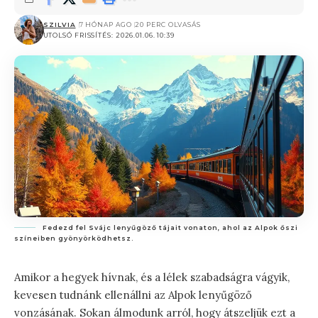
SZILVIA
7 HÓNAP AGO
20 PERC OLVASÁS
UTOLSÓ FRISSÍTÉS: 2026.01.06. 10:39
Fedezd fel Svájc lenyűgöző tájait vonaton, ahol az Alpok őszi
színeiben gyönyörködhetsz.
Amikor a hegyek hívnak, és a lélek szabadságra vágyik,
kevesen tudnánk ellenállni az Alpok lenyűgöző
vonzásának. Sokan álmodunk arról, hogy átszeljük ezt a