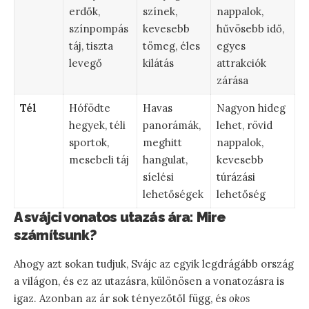
erdők,
színek,
nappalok,
színpompás
kevesebb
hűvösebb idő,
táj, tiszta
tömeg, éles
egyes
levegő
kilátás
attrakciók
zárása
Tél
Hófödte
Havas
Nagyon hideg
hegyek, téli
panorámák,
lehet, rövid
sportok,
meghitt
nappalok,
mesebeli táj
hangulat,
kevesebb
síelési
túrázási
lehetőségek
lehetőség
A svájci vonatos utazás ára: Mire
számítsunk?
Ahogy azt sokan tudjuk, Svájc az egyik legdrágább ország
a világon, és ez az utazásra, különösen a vonatozásra is
igaz. Azonban az ár sok tényezőtől függ, és
okos