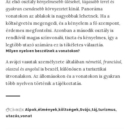
Az első osztály
kényelmesebb üléseket, tágasabb teret és
gyakran csendesebb környezetet
kínál. Panoráma
vonatokon az ablakok is nagyobbak lehetnek. Ha a
költségvetés megengedi, és a kényelem a fő szempont,
érdemes megfontolni. Azonban a második osztály is
rendkívül magas színvonalú, tiszta és kényelmes, így a
legtöbb utazó számára ez is tökéletes választás.
Milyen nyelven beszélnek a vonatokon?
A svájci vasutak személyzete általában
németül, franciául,
olaszul és angolul
is beszél, különösen a turisztikai
útvonalakon. Az állomásokon és a vonatokon is gyakran
több nyelven történik a tájékoztatás.
CÍMKÉK
Alpok
élmények
költségek
Svájc
táj
turizmus
utazás
vonat