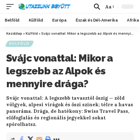
Aa
Belföld
Külföld
Európa
Észak és Dél-Amerika
Afrika
Kezdőlap
»
Külföld
»
Svájc vonattal: Mikor a legszebb az Alpok és mennyire drága?
KÜLFÖLD
Svájc vonattal: Mikor a
legszebb az Alpok és
mennyire drága?
Svájc vonattal: A legszebb tavasztól őszig — zöld
völgyek, alpesi virágok és őszi színek; télre a havas
panoráma. Drága, de hatékony: Swiss Travel Pass,
előfoglalás és regionális jegyekkel sokat
spórolhatsz.