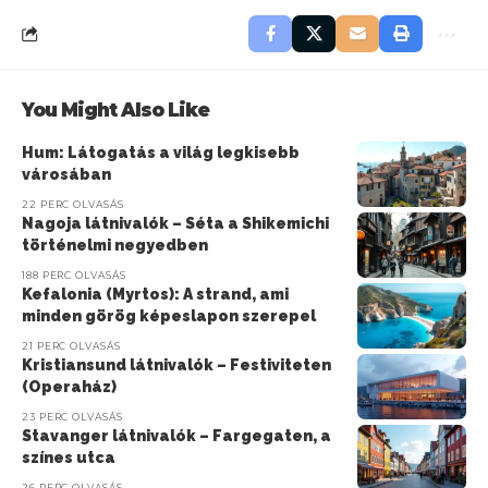
You Might Also Like
Hum: Látogatás a világ legkisebb
városában
22 PERC OLVASÁS
Nagoja látnivalók – Séta a Shikemichi
történelmi negyedben
188 PERC OLVASÁS
Kefalonia (Myrtos): A strand, ami
minden görög képeslapon szerepel
21 PERC OLVASÁS
Kristiansund látnivalók – Festiviteten
(Operaház)
23 PERC OLVASÁS
Stavanger látnivalók – Fargegaten, a
színes utca
26 PERC OLVASÁS