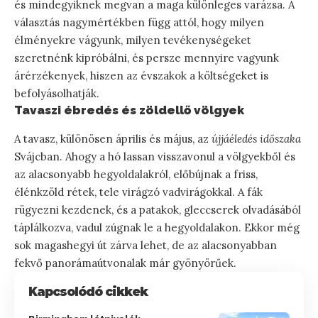
és mindegyiknek megvan a maga különleges varázsa. A
választás nagymértékben függ attól, hogy milyen
élményekre vágyunk, milyen tevékenységeket
szeretnénk kipróbálni, és persze mennyire vagyunk
árérzékenyek, hiszen az évszakok a költségeket is
befolyásolhatják.
Tavaszi ébredés és zöldellő völgyek
A tavasz, különösen április és május, az
újjáéledés időszaka
Svájcban. Ahogy a hó lassan visszavonul a völgyekből és
az alacsonyabb hegyoldalakról, előbújnak a friss,
élénkzöld rétek, tele virágzó vadvirágokkal. A fák
rügyezni kezdenek, és a patakok, gleccserek olvadásából
táplálkozva, vadul zúgnak le a hegyoldalakon. Ekkor még
sok magashegyi út zárva lehet, de az alacsonyabban
fekvő panorámaútvonalak már gyönyörűek.
Kapcsolódó cikkek