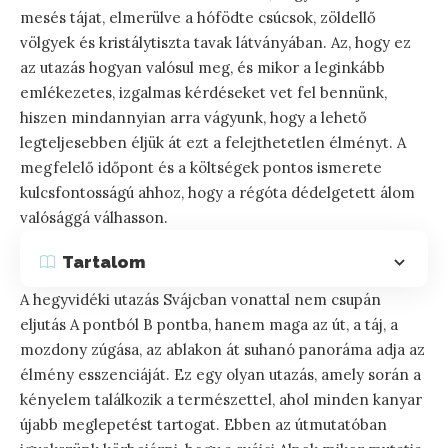
mesés tájat, elmerülve a hófödte csúcsok, zöldellő
völgyek és kristálytiszta tavak látványában. Az, hogy ez
az utazás hogyan valósul meg, és mikor a leginkább
emlékezetes, izgalmas kérdéseket vet fel bennünk,
hiszen mindannyian arra vágyunk, hogy a lehető
legteljesebben éljük át ezt a felejthetetlen élményt. A
megfelelő időpont és a költségek pontos ismerete
kulcsfontosságú ahhoz, hogy a régóta dédelgetett álom
valósággá válhasson.
Tartalom
A hegyvidéki utazás Svájcban vonattal nem csupán
eljutás A pontból B pontba, hanem maga az út, a táj, a
mozdony zúgása, az ablakon át suhanó panoráma adja az
élmény esszenciáját. Ez egy olyan utazás, amely során a
kényelem találkozik a természettel, ahol minden kanyar
újabb meglepetést tartogat. Ebben az útmutatóban