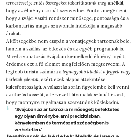
tervezéssel jelentős összegeket takaríthatunk meg
anélkül,
hogy az élmény csorbát szenvedne. Fontos megérteni,
hogy a svájci vasúti rendszer minősége, pontossága és a
karbantartás magas színvonala indokolja a magasabb
árakat.
A költségekbe nem csupán a vonatjegyek tartoznak bele,
hanem a szállás, az étkezés és az egyéb programok is.
Mivel a vonatozás Svájcban kiemelkedő élményt nyújt,
érdemes ezt a fő elemet megfelelően megtervezni. A
legtöbb turista számára a
legnagyobb kiadást a jegyek vagy
bérletek jelentik
, ezért ezek alapos áttekintése
kulcsfontosságú. A választás során figyelembe kell venni
az utazás hosszát, a tervezett útvonalak számát és azt,
hogy mennyire rugalmasan szeretnénk közlekedni.
"Svájcban az ár tükrözi a minőséget; befektetés
egy olyan élménybe, ami precizitásban,
kényelemben és természeti szépségben is
verhetetlen."
Jegytípusok és bérletek: Melyik éri meg a