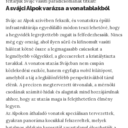
feltárjuk Svájc vasúti paradicsomának titkait!
A svájci Alpok varázsa a vonatablakból
Svájc az Alpok szívében fekszik, és vonatokra épülő
infrastruktúrája egyedülálló módon teszi lehetővé, hogy
a hegyvidék legrejtettebb zugait is felfedezhessük. Nincs
még egy ország, ahol ilyen sűrű és kifinomult vasúti
hálózat kötné össze a legmagasabb csúcsokat a
legmélyebb völgyekkel, a gleccsereket a kristálytiszta
tavakkal. A vonatos utazás Svájcban nem csupán
közlekedési eszköz, hanem egyfajta
mobil kilátópont
,
amelyből a táj a legkülönfélébb perspektívákból tárul
elénk. A precízen megtervezett útvonalak, a mérnöki
csodának számító hidak és alagutak mind hozzájárulnak
ahhoz, hogy az utazás maga is felejthetetlen élmény
legyen.
Az Alpokon áthaladó vonatok speciálisan tervezettek,
gyakran panoráma kocsikkal felszereltek, melyek
hatalmas ablakain keresztül zavartalanul élvezhetjük a