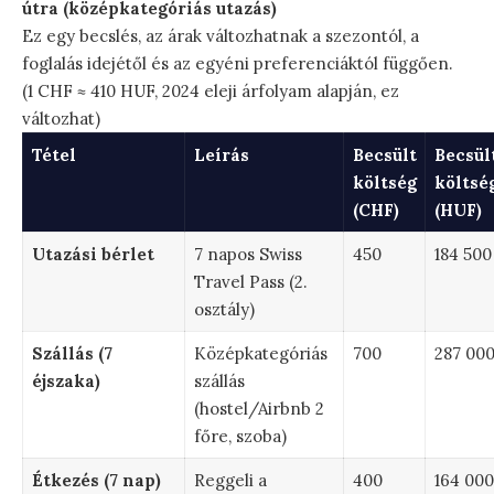
útra (középkategóriás utazás)
Ez egy becslés, az árak változhatnak a szezontól, a
foglalás idejétől és az egyéni preferenciáktól függően.
(1 CHF ≈ 410 HUF, 2024 eleji árfolyam alapján, ez
változhat)
Tétel
Leírás
Becsült
Becsül
költség
költsé
(CHF)
(HUF)
Utazási bérlet
7 napos Swiss
450
184 500
Travel Pass (2.
osztály)
Szállás (7
Középkategóriás
700
287 00
éjszaka)
szállás
(hostel/Airbnb 2
főre, szoba)
Étkezés (7 nap)
Reggeli a
400
164 000