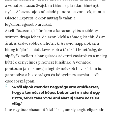
a vonatos utazás Svájcban télen is páratlan élményt
nyújt. A havas tájon áthaladó panoráma vonatok, mint a
Glacier Express, ekkor mutatják talán a
legkülönlegesebb arcukat.
A téli főszezon, különösen a karácsonyi és a síidény,
szintén drága lehet, de azon kívül a tömeg kisebb, és az
árak is kedvezőbbek lehetnek. A rövid nappalok és a
hideg időjárás miatt kevesebb a túrázási lehetőség, de a
sípályák mellett a hangulatos adventi vásárok és a meleg
hütték kényelmes pihenést kínálnak. A vonatok
pontosan járnak még a legintenzívebb havazásban is,
garantálva a biztonságos és kényelmes utazást a téli
csodaországban.
"A téli Alpok csendes nagysága arra emlékeztet,
hogy a természet képes beborítani mindent egy
tiszta, fehér takaróval, ami alatt új életre készül a
világ."
Íme egy összehasonlító táblázat, amely segít eligazodni