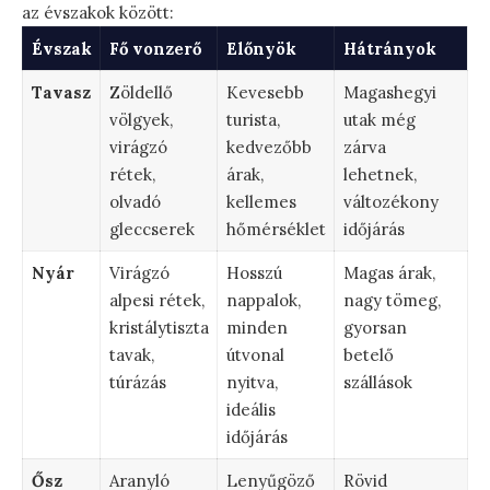
az évszakok között:
Évszak
Fő vonzerő
Előnyök
Hátrányok
Tavasz
Zöldellő
Kevesebb
Magashegyi
völgyek,
turista,
utak még
virágzó
kedvezőbb
zárva
rétek,
árak,
lehetnek,
olvadó
kellemes
változékony
gleccserek
hőmérséklet
időjárás
Nyár
Virágzó
Hosszú
Magas árak,
alpesi rétek,
nappalok,
nagy tömeg,
kristálytiszta
minden
gyorsan
tavak,
útvonal
betelő
túrázás
nyitva,
szállások
ideális
időjárás
Ősz
Aranyló
Lenyűgöző
Rövid