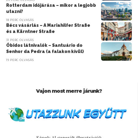
Rotterdam időjárása – mikor a legjobb
utazni?
18 PERC OLVASÁS
Bécs vásárlás – A Mariahilfer Straße
és a Kärntner Straße
31 PERC OLVASÁS
Óbidos látnivalók – Santuário do
Senhor da Pedra (a falakon kívül)
19 PERC OLVASÁS
Vajon most merre járunk?
Képek: AI generált illusztrációk