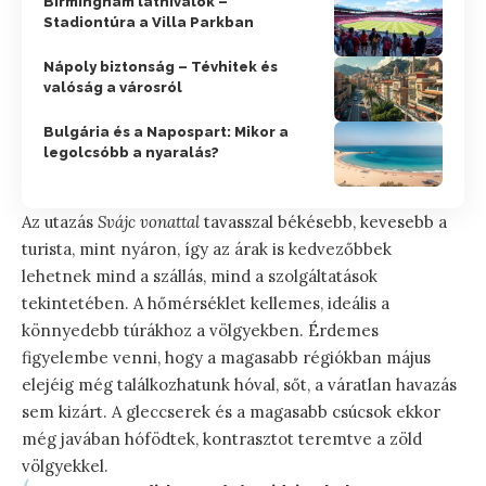
Birmingham látnivalók –
Stadiontúra a Villa Parkban
Nápoly biztonság – Tévhitek és
valóság a városról
Bulgária és a Napospart: Mikor a
legolcsóbb a nyaralás?
Az utazás
Svájc vonattal
tavasszal békésebb, kevesebb a
turista, mint nyáron, így az árak is kedvezőbbek
lehetnek mind a szállás, mind a szolgáltatások
tekintetében. A hőmérséklet kellemes, ideális a
könnyedebb túrákhoz a völgyekben. Érdemes
figyelembe venni, hogy a magasabb régiókban május
elejéig még találkozhatunk hóval, sőt, a váratlan havazás
sem kizárt. A gleccserek és a magasabb csúcsok ekkor
még javában hófödtek, kontrasztot teremtve a zöld
völgyekkel.