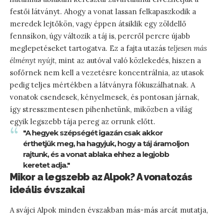
festői látványt. Ahogy a vonat lassan felkapaszkodik a
meredek lejtőkön, vagy éppen átsiklik egy zöldellő
fennsíkon, úgy változik a táj is, percről percre újabb
meglepetéseket tartogatva. Ez a fajta utazás
teljesen más
élményt nyújt
, mint az autóval való közlekedés, hiszen a
sofőrnek nem kell a vezetésre koncentrálnia, az utasok
pedig teljes mértékben a látványra fókuszálhatnak. A
vonatok csendesek, kényelmesek, és pontosan járnak,
így stresszmentesen pihenhetünk, miközben a világ
egyik legszebb tája pereg az orrunk előtt.
"A hegyek szépségét igazán csak akkor
érthetjük meg, ha hagyjuk, hogy a táj áramoljon
rajtunk, és a vonat ablaka ehhez a legjobb
keretet adja."
Mikor a legszebb az Alpok? A vonatozás
ideális évszakai
A svájci Alpok minden évszakban más-más arcát mutatja,