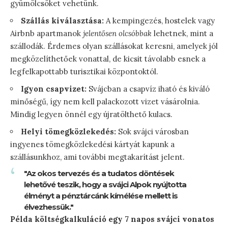
gyümölcsöket vehetünk.
Szállás kiválasztása:
A kempingezés, hostelek vagy
Airbnb apartmanok
jelentősen olcsóbbak
lehetnek, mint a
szállodák. Érdemes olyan szállásokat keresni, amelyek jól
megközelíthetőek vonattal, de kicsit távolabb esnek a
legfelkapottabb turisztikai központoktól.
Igyon csapvizet:
Svájcban a csapvíz iható és kiváló
minőségű, így nem kell palackozott vizet vásárolnia.
Mindig legyen önnél egy újratölthető kulacs.
Helyi tömegközlekedés:
Sok svájci városban
ingyenes tömegközlekedési kártyát kapunk a
szállásunkhoz, ami további megtakarítást jelent.
"Az okos tervezés és a tudatos döntések
lehetővé teszik, hogy a svájci Alpok nyújtotta
élményt a pénztárcánk kímélése mellett is
élvezhessük."
Példa költségkalkuláció egy 7 napos svájci vonatos