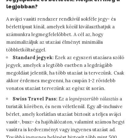
legjobban?
A svájci vasúti rendszer rendkívül sokféle jegy- és
bérlettípust kínál, amelyek közül kiválaszthatjuk a
számunkra legmegfelelőbbet. A cél az, hogy
maximalizáljuk az utazási élményt minimális
többletköltséggel.
Standard jegyek:
Ezek az egyszeri utazásra szóló
jegyek, amelyek a legtöbb esetben a legdrágább
megoldást jelentik, ha több utazást is tervezünk. Csak
akkor érdemes megvenni, ha csupán 1-2 rövidebb
vonatos utazást tervezünk az egész út során.
Swiss Travel Pass:
Ez a
legnépszerűbb választás
a
turisták körében, és nem véletlenül. Egy all-inclusive
bérlet, amely korlátlan utazást biztosít a teljes svájci
vasút-, busz- és hajóhálózaton, valamint számos hegyi
vasútra is kedvezményt vagy ingyenes utazást ad.
Továbbá ingyenes belépést biztosít több mint 500