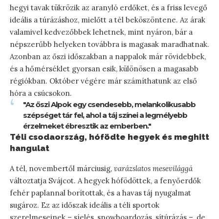
hegyi tavak tükrözik az aranyló erdőket, és a friss levegő
ideális a túrázáshoz, mielőtt a tél beköszöntene. Az árak
valamivel kedvezőbbek lehetnek, mint nyáron, bár a
népszerűbb helyeken továbbra is magasak maradhatnak.
Azonban az őszi időszakban a nappalok már rövidebbek,
és a hőmérséklet gyorsan esik, különösen a magasabb
régiókban. Október végére már számíthatunk az első
hóra a csúcsokon.
"Az őszi Alpok egy csendesebb, melankolikusabb
szépséget tár fel, ahol a táj színei a legmélyebb
érzelmeket ébresztik az emberben."
Téli csodaország, hófödte hegyek és meghitt
hangulat
A tél, novembertől márciusig,
varázslatos mesevilággá
változtatja Svájcot. A hegyek hófödöttek, a fenyőerdők
fehér paplannal borítottak, és a havas táj nyugalmat
sugároz. Ez az időszak ideális a téli sportok
szerelmeseinek – síelés, snowboardozás, sítúrázás –, de