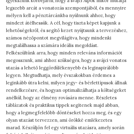
igyekszünk körbejárni, hogy a svájci Alpok mikor mutatja
legszebb arcát a vonatozás szempontjából, és mennyire
mélyen kell a pénztárcánkba nyúlnunk ahhoz, hogy
mindezt átélhessük. A cél, hogy tiszta képet kapjunk a
lehetőségekről, és segítő kezet nyújtsunk a tervezéshez,
számos nézőpontot megvilágítva, hogy mindenki
megtalálhassa a számára ideális megoldást.
Felkészültünk arra, hogy minden releváns információt
megosszunk, ami ahhoz szükséges, hogy a svájci vonatos
utazás a lehető leggördülékenyebb és leginspirálóbb
legyen. Megtudhatja, mely évszakokban érdemes a
leginkább útra kelni, milyen jegy- és bérlettípusok állnak
rendelkezésre, és hogyan optimalizálhatja a költségeket
anélkül, hogy az élmény rovására menne. Részletes
táblázatok és praktikus tippek segítenek majd abban,
hogy a legmegfelelőbb döntéseket hozza meg, és egy
olyan utazást tervezzen, ami örökké emlékezetes
marad. Készüljön fel egy virtuális utazásra, amely során