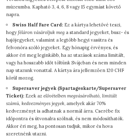
múzeumba. Kapható 3, 4, 6, 8 vagy 15 egymást követő
napra.
Swiss Half Fare Card:
Ez a kártya lehetővé teszi,
hogy
féláron vásároljuk meg
a standard jegyeket, busz- és
hajójegyeket, valamint a legtöbb hegyi vasútra és
felvonóra szóló jegyeket. Egy hónapig érvényes, és
akkor éri meg leginkább, ha az utazások száma limitált,
vagy ha hosszabb időt töltünk Svájcban és nem minden
nap utazunk vonattal. A kártya ára jellemzően 120 CHF
körül mozog.
Supersaver jegyek (Spartageskarte/Supersaver
Ticket):
Ezek az
elővételben megvásárolható, limitált
számú, kedvezményes jegyek
, amelyek akár 70%
kedvezményt is adhatnak a normál árra. Cserébe fix
időpontra és útvonalra szólnak, és nem módosíthatók.
Akkor éri meg, ha pontosan tudjuk, mikor és hova
szeretnénk utazni.