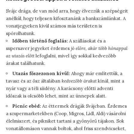
Svájc drága, de van mód arra, hogy élvezzük a szépségeit
anélkül, hogy teljesen kifosztanánk a bankszámlánkat. A
vonatjegyeken kívül számos más területen is
spórolhatunk.
Időben történő foglalás:
A szállásokat és a
supersaver jegyeket érdemes
jó előre, akár több hónappal
az utazás előtt
lefoglalni, mivel így sokkal kedvezőbb
árakat találhatunk.
Utazás főszezonon kívül:
Ahogy már említettük, a
tavasz és az ősz általában
kedvezőbb árakat
kínál, mint a
nyár vagy a téli síidény. A karácsony előtti adventi
időszak is olcsóbb lehet, mint az ünnepek alatt.
Picnic ebéd:
Az éttermek drágák Svájcban. Érdemes
a szupermarketekben (Coop, Migros, Lidl, Aldi) vásárolni
élelmiszert, és pikniket tartani a gyönyörű tájakon. Sok
vonatállomáson vannak boltok, ahol friss szendvicseket,