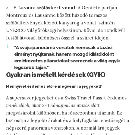
🍷
Lavaux szőlőskert vonal:
A Genfi-tó partján,
Montreux és Lausanne között húzódó teraszos
szőlőültetvények között kanyarog a vonat, szintén
UNESCO Világörökségi helyszínen. Rövid, de rendkívül
festői útvonal, különösen ősszel, a szüret idején.
"A svájci panoráma vonatok nemcsak utazási
élményt nyújtanak, hanem mozgó kilátókként
emlékezetes pillanatokat szereznek a világ egyik
legszebb táján."
Gyakran ismételt kérdések (GYIK)
Mennyivel érdemes előre megvenni a jegyeket?
A supersaver jegyeket és a Swiss Travel Pass-t érdemes
minél előbb, akár 2-3 hónappal az utazás előtt
megvásárolni, különösen, ha főszezonban utazunk. Ez
biztosítja a legjobb árakat és a helyfoglalás lehetőségét a
népszerű panoráma vonatokon. A normál árú jegyek