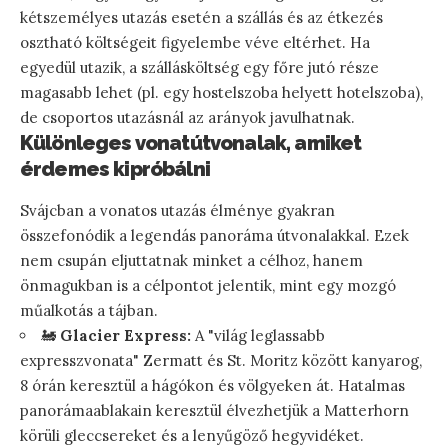
kétszemélyes utazás esetén a szállás és az étkezés
osztható költségeit figyelembe véve eltérhet. Ha
egyedül utazik, a szállásköltség egy főre jutó része
magasabb lehet (pl. egy hostelszoba helyett hotelszoba),
de csoportos utazásnál az arányok javulhatnak.
Különleges vonatútvonalak, amiket
érdemes kipróbálni
Svájcban a vonatos utazás élménye gyakran
összefonódik a legendás panoráma útvonalakkal. Ezek
nem csupán eljuttatnak minket a célhoz, hanem
önmagukban is a célpontot jelentik, mint egy mozgó
műalkotás a tájban.
🚂
Glacier Express:
A "világ leglassabb
expresszvonata" Zermatt és St. Moritz között kanyarog,
8 órán keresztül a hágókon és völgyeken át. Hatalmas
panorámaablakain keresztül élvezhetjük a Matterhorn
körüli gleccsereket és a lenyűgöző hegyvidéket.