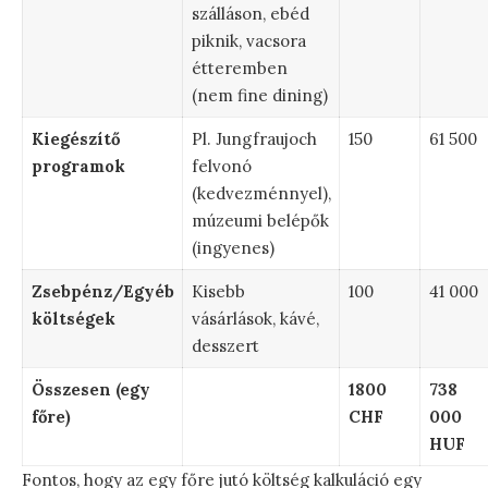
szálláson, ebéd
piknik, vacsora
étteremben
(nem fine dining)
Kiegészítő
Pl. Jungfraujoch
150
61 500
programok
felvonó
(kedvezménnyel),
múzeumi belépők
(ingyenes)
Zsebpénz/Egyéb
Kisebb
100
41 000
költségek
vásárlások, kávé,
desszert
Összesen (egy
1800
738
főre)
CHF
000
HUF
Fontos, hogy az egy főre jutó költség kalkuláció egy