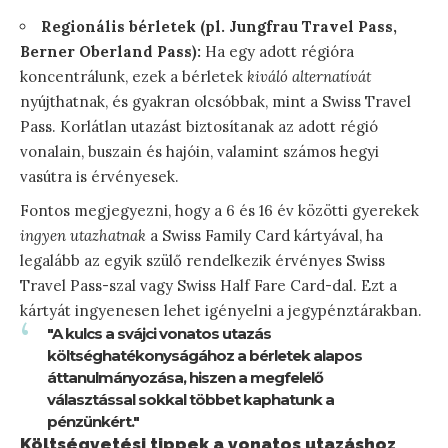
Regionális bérletek (pl. Jungfrau Travel Pass,
Berner Oberland Pass):
Ha egy adott régióra
koncentrálunk, ezek a bérletek
kiváló alternatívát
nyújthatnak, és gyakran olcsóbbak, mint a Swiss Travel
Pass. Korlátlan utazást biztosítanak az adott régió
vonalain, buszain és hajóin, valamint számos hegyi
vasútra is érvényesek.
Fontos megjegyezni, hogy a 6 és 16 év közötti gyerekek
ingyen utazhatnak
a Swiss Family Card kártyával, ha
legalább az egyik szülő rendelkezik érvényes Swiss
Travel Pass-szal vagy Swiss Half Fare Card-dal. Ezt a
kártyát ingyenesen lehet igényelni a jegypénztárakban.
"A kulcs a svájci vonatos utazás
költséghatékonyságához a bérletek alapos
áttanulmányozása, hiszen a megfelelő
választással sokkal többet kaphatunk a
pénzünkért."
Költségvetési tippek a vonatos utazáshoz