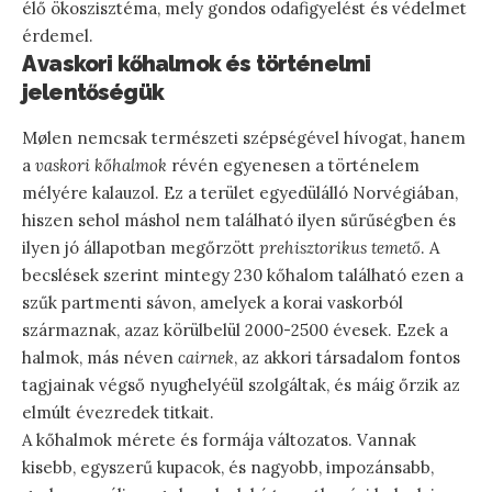
élő ökoszisztéma, mely gondos odafigyelést és védelmet
érdemel.
A vaskori kőhalmok és történelmi
jelentőségük
Mølen nemcsak természeti szépségével hívogat, hanem
a
vaskori kőhalmok
révén egyenesen a történelem
mélyére kalauzol. Ez a terület egyedülálló Norvégiában,
hiszen sehol máshol nem található ilyen sűrűségben és
ilyen jó állapotban megőrzött
prehisztorikus temető
. A
becslések szerint mintegy 230 kőhalom található ezen a
szűk partmenti sávon, amelyek a korai vaskorból
származnak, azaz körülbelül 2000-2500 évesek. Ezek a
halmok, más néven
cairnek
, az akkori társadalom fontos
tagjainak végső nyughelyéül szolgáltak, és máig őrzik az
elmúlt évezredek titkait.
A kőhalmok mérete és formája változatos. Vannak
kisebb, egyszerű kupacok, és nagyobb, impozánsabb,