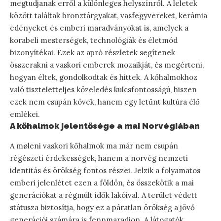
megtudjanak erről a különleges helyszínről. A leletek
között találtak bronztárgyakat, vasfegyvereket, kerámia
edényeket és emberi maradványokat is, amelyek a
korabeli mesterségek, technológiák és életmód
bizonyítékai. Ezek az apró részletek segítenek
összerakni a vaskori emberek mozaikját, és megérteni,
hogyan éltek, gondolkodtak és hittek. A kőhalmokhoz
való tiszteletteljes közeledés kulcsfontosságú, hiszen
ezek nem csupán kövek, hanem egy letűnt kultúra élő
emlékei.
A kőhalmok jelentősége a mai Norvégiában
A møleni vaskori kőhalmok ma már nem csupán
régészeti érdekességek, hanem a norvég nemzeti
identitás és örökség fontos részei. Jelzik a folyamatos
emberi jelenlétet ezen a földön, és összekötik a mai
generációkat a régmúlt idők lakóival. A terület védett
státusza biztosítja, hogy ez a páratlan örökség a jövő
generációi számára is fennmaradjon. A látogatók