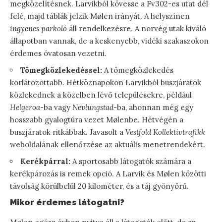
megközelítésnek. Larvikból kövesse a Fv302-es utat dél
felé, majd táblák jelzik Mølen irányát. A helyszínen
ingyenes parkoló
áll rendelkezésre. A norvég utak kiváló
állapotban vannak, de a keskenyebb, vidéki szakaszokon
érdemes óvatosan vezetni.
Tömegközlekedéssel:
A tömegközlekedés
korlátozottabb. Hétköznapokon Larvikból buszjáratok
közlekednek a közelben lévő településekre, például
Helgeroa
-ba vagy
Nevlungstad
-ba, ahonnan még egy
hosszabb gyalogtúra vezet Mølenbe. Hétvégén a
buszjáratok ritkábbak. Javasolt a
Vestfold Kollektivtrafikk
weboldalának ellenőrzése az aktuális menetrendekért.
Kerékpárral:
A sportosabb látogatók számára a
kerékpározás is remek opció. A Larvik és Mølen közötti
távolság körülbelül 20 kilométer, és a táj gyönyörű.
Mikor érdemes látogatni?