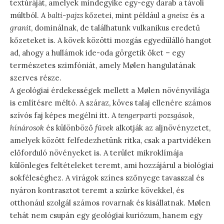
textúráját, amelyek mindegyike egy-egy darab a távoli
múltból. A
balti-pajzs
kőzetei, mint például a
gneisz
és a
granit
, dominálnak, de találhatunk vulkanikus eredetű
kőzeteket is. A kövek közötti mozgás egyedülálló hangot
ad, ahogy a hullámok ide-oda görgetik őket – egy
természetes szimfóniát, amely Mølen hangulatának
szerves része.
A geológiai érdekességek mellett a Mølen növényvilága
is említésre méltó. A száraz, köves talaj ellenére számos
szívós faj képes megélni itt. A
tengerparti pozsgások
,
hínárosok
és különböző
füvek
alkotják az aljnövényzetet,
amelyek között felfedezhetünk ritka, csak a partvidéken
előforduló növényeket is. A terület mikroklímája
különleges feltételeket teremt, ami hozzájárul a biológiai
sokféleséghez. A virágok színes szőnyege tavasszal és
nyáron kontrasztot teremt a szürke kövekkel, és
otthonául szolgál számos rovarnak és kisállatnak. Mølen
tehát nem csupán egy geológiai kuriózum, hanem egy