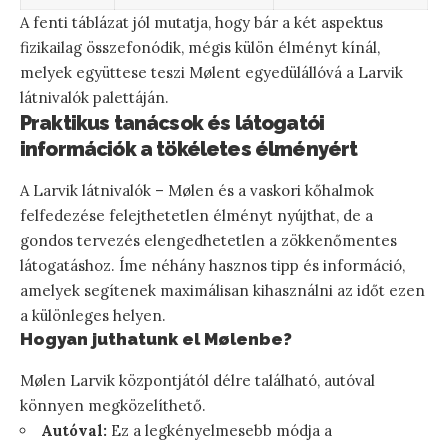
A fenti táblázat jól mutatja, hogy bár a két aspektus
fizikailag összefonódik, mégis külön élményt kínál,
melyek együttese teszi Mølent egyedülállóvá a Larvik
látnivalók palettáján.
Praktikus tanácsok és látogatói
információk a tökéletes élményért
A Larvik látnivalók – Mølen és a vaskori kőhalmok
felfedezése felejthetetlen élményt nyújthat, de a
gondos tervezés elengedhetetlen a zökkenőmentes
látogatáshoz. Íme néhány hasznos tipp és információ,
amelyek segítenek maximálisan kihasználni az időt ezen
a különleges helyen.
Hogyan juthatunk el Mølenbe?
Mølen Larvik központjától délre található, autóval
könnyen megközelíthető.
Autóval:
Ez a legkényelmesebb módja a