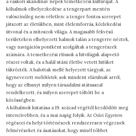
a vaskori skandináv népek temetkezési kultúráját. A
kőhalmok elhelyezkedése a tengerpart mentén
valószínűleg nem véletlen: a tenger fontos szerepet
játszott az életükben, mint élelemforrás, közlekedési
útvonal és a mítoszok világa. A magasabb fekvésű
területeken elhelyezett halmok talán a tengerre néztek,
vagy navigációs pontként szolgáltak a tengerészek
számára. A temetkezési rítusok a hitviláguk alapvető
részei voltak, és a halál utáni életbe vetett hitüket
tükrözték. A halottak mellé helyezett tárgyak, az
úgynevezett
mellékletek
, sok mindent elárulnak arról,
hogy az elhunyt milyen társadalmi státusszal
rendelkezett, és milyen szerepet töltött be a
közösségben.
A kőhalmok kutatása a 19. század végétől kezdődött meg
intenzívebben, és a mai napig folyik. Az
Osloi Egyetem
régészei és helyi történészek rendszeresen végeznek
felméréseket és ásatásokat, hogy minél többet