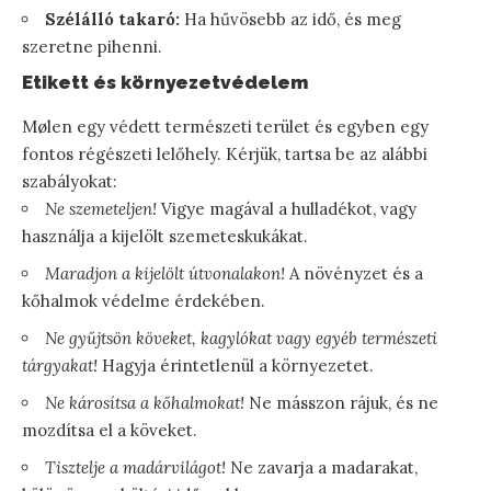
Szélálló takaró:
Ha hűvösebb az idő, és meg
szeretne pihenni.
Etikett és környezetvédelem
Mølen egy védett természeti terület és egyben egy
fontos régészeti lelőhely. Kérjük, tartsa be az alábbi
szabályokat:
Ne szemeteljen!
Vigye magával a hulladékot, vagy
használja a kijelölt szemeteskukákat.
Maradjon a kijelölt útvonalakon!
A növényzet és a
kőhalmok védelme érdekében.
Ne gyűjtsön köveket, kagylókat vagy egyéb természeti
tárgyakat!
Hagyja érintetlenül a környezetet.
Ne károsítsa a kőhalmokat!
Ne másszon rájuk, és ne
mozdítsa el a köveket.
Tisztelje a madárvilágot!
Ne zavarja a madarakat,