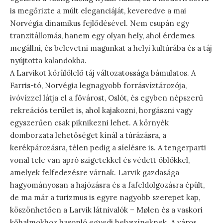
is megőrizte a múlt eleganciáját, keveredve a mai
Norvégia dinamikus fejlődésével. Nem csupán egy
tranzitállomás, hanem egy olyan hely, ahol érdemes
megállni, és belevetni magunkat a helyi kultúrába és a táj
nyújtotta kalandokba.
A Larvikot körülölelő táj változatossága bámulatos. A
Farris-tó, Norvégia legnagyobb forrásvíztározója,
ivóvízzel látja el a fővárost, Oslót, és egyben népszerű
rekreációs terület is, ahol kajakozni, horgászni vagy
egyszerűen csak piknikezni lehet. A környék
domborzata lehetőséget kínál a túrázásra, a
kerékpározásra, télen pedig a síelésre is. A tengerparti
vonal tele van apró szigetekkel és védett öblökkel,
amelyek felfedezésre várnak. Larvik gazdasága
hagyományosan a hajózásra és a fafeldolgozásra épült,
de ma már a turizmus is egyre nagyobb szerepet kap,
köszönhetően a Larvik látnivalók – Mølen és a vaskori
kőhalmokhoz hasonló egyedi helyszíneknek. A város