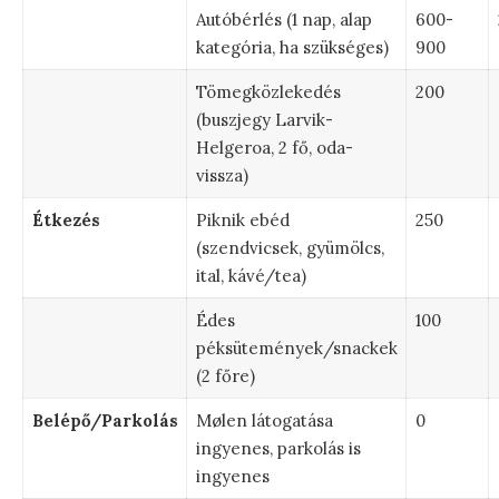
Autóbérlés (1 nap, alap
600-
kategória, ha szükséges)
900
Tömegközlekedés
200
(buszjegy Larvik-
Helgeroa, 2 fő, oda-
vissza)
Étkezés
Piknik ebéd
250
(szendvicsek, gyümölcs,
ital, kávé/tea)
Édes
100
péksütemények/snackek
(2 főre)
Belépő/Parkolás
Mølen látogatása
0
ingyenes, parkolás is
ingyenes