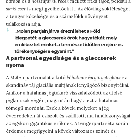
barkók
és a
hosszúfarkú récék
mellett ritka fajok, például a
sarki csér
is megfigyelhetőek itt. Az élővilág sokféleségét
a tenger közelsége és a szárazföldi növényzet
találkozása adja.
„Mølen partjain járva érezni lehet a Föld
lélegzetét, a gleccserek örök hagyatékát, mely
emlékeztet minket a természet időtlen erejére és
törékenységére egyaránt.”
A partvonal egyedisége és a gleccserek
nyoma
A Mølen partvonalát alkotó
kőhalmok
és
görgetegkövek
a
skandináv táj glaciális múltjának lenyűgöző bizonyítékai.
Amikor a hatalmas jégtakaró visszahúzódott az utolsó
jégkorszak végén, maga után hagyta ezt a hatalmas
tömegű morénát. Ezek a kövek, melyeket a jég
évezredeken át csiszolt és szállított, ma tanúbizonyságai
az egykori gigantikus erőknek. A tengerparti séta során
érdemes megfigyelni a kövek változatos színét és