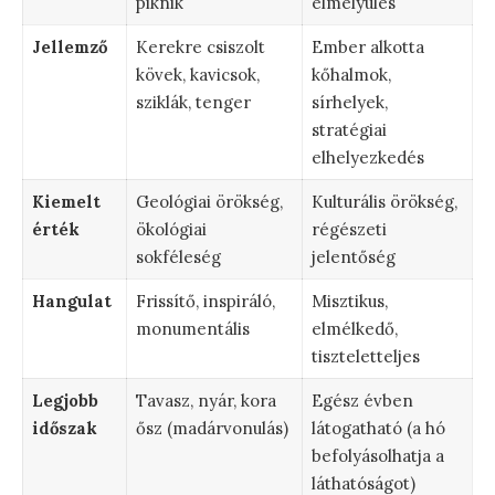
piknik
elmélyülés
Jellemző
Kerekre csiszolt
Ember alkotta
kövek, kavicsok,
kőhalmok,
sziklák, tenger
sírhelyek,
stratégiai
elhelyezkedés
Kiemelt
Geológiai örökség,
Kulturális örökség,
érték
ökológiai
régészeti
sokféleség
jelentőség
Hangulat
Frissítő, inspiráló,
Misztikus,
monumentális
elmélkedő,
tiszteletteljes
Legjobb
Tavasz, nyár, kora
Egész évben
időszak
ősz (madárvonulás)
látogatható (a hó
befolyásolhatja a
láthatóságot)