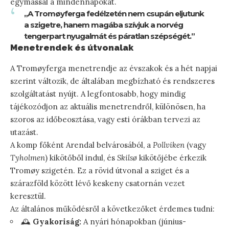
egymással a mindennapokat.
„A Tromøyferga fedélzetén nem csupán eljutunk
a szigetre, hanem magába szívjuk a norvég
tengerpart nyugalmát és páratlan szépségét.”
Menetrendek és útvonalak
A Tromøyferga menetrendje az évszakok és a hét napjai
szerint változik, de általában megbízható és rendszeres
szolgáltatást nyújt. A legfontosabb, hogy mindig
tájékozódjon az aktuális menetrendről, különösen, ha
szoros az időbeosztása, vagy esti órákban tervezi az
utazást.
A komp főként Arendal belvárosából, a
Pollviken
(vagy
Tyholmen
) kikötőből indul, és
Skilsø
kikötőjébe érkezik
Tromøy szigetén. Ez a rövid útvonal a sziget és a
szárazföld között lévő keskeny csatornán vezet
keresztül.
Az általános működésről a következőket érdemes tudni:
🕰️
Gyakoriság:
A nyári hónapokban (június-