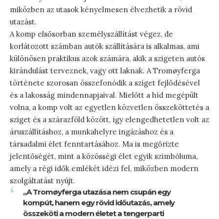
miközben az utasok kényelmesen élvezhetik a rövid
utazást.
A komp elsősorban személyszállítást végez, de
korlátozott számban autók szállítására is alkalmas, ami
különösen praktikus azok számára, akik a szigeten autós
kirándulást terveznek, vagy ott laknak. A Tromøyferga
története szorosan összefonódik a sziget fejlődésével
és a lakosság mindennapjaival. Mielőtt a híd megépült
volna, a komp volt az egyetlen közvetlen összeköttetés a
sziget és a szárazföld között, így elengedhetetlen volt az
áruszállításhoz, a munkahelyre ingázáshoz és a
társadalmi élet fenntartásához. Ma is megőrizte
jelentőségét, mint a közösségi élet egyik szimbóluma,
amely a régi idők emlékét idézi fel, miközben modern
szolgáltatást nyújt.
„A Tromøyferga utazása nem csupán egy
kompút, hanem egy rövid időutazás, amely
összeköti a modern életet a tengerparti