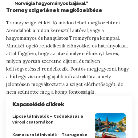
Norvégia hagyományos bájával.”
Tromøy szigetének megközelítése
Tromøy szigetét két fő módon lehet megközelíteni
Arendalból: a hídon keresztül autóval, vagy a
hagyományos és hangulatos Tromøyferga komppal.
Mindkét opció rendelkezik előnyökkel és hátrányokkal,
attól függően, hogy az utazó milyen élményt keres,
milyen gyorsan szeretne eljutni, és milyen
költségvetéssel rendelkezik. Fontos megjegyezni, hogy
a híd egy viszonylag újabb infrastruktúra, amely
jelentősen megváltoztatta a sziget elérhetőségét, de
nem szüntette meg a komp fontosságát.
Kapcsolódó cikkek
Lipcse látnivalók – Csónakázás a
városi csatornákon
Kamakura látnivalók – Tsurugaoka