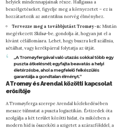
helyiek mindennapjainak része. Hallgassa a
beszélgetéseket, figyelje meg a környezetet – ez is
hozzátartozik az autentikus norvég élményhez.
Tervezze meg a továbbjutást Tromøy-n:
Miután
megérkezett Skilsø-be, gondolja át, hogyan jut el a
kívánt célállomásra. Lehet, hogy buszra kell szállnia,
sétálhat, vagy kerékpárral folytatja az útját.
„A Tromøyfergával való utazás sokkal több egy
puszta átkelésnél; egyfajta beavatás a helyi
életérzésbe, ahol a megfelelő felkészülés
garantálja a gondtalan élményt.”
A Tromøy és Arendal közötti kapcsolat
erősítője
A Tromøyferga szerepe Arendal közlekedésében
messze túlmutat a puszta logisztikán. Évtizedek óta
szolgálja a két terület közötti hidat, és miközben a
modern híd is összeköti a szigetet a szárazfölddel, a