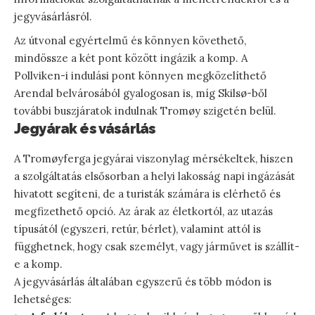
jegyvásárlásról.
Az útvonal egyértelmű és könnyen követhető,
mindössze a két pont között ingázik a komp. A
Pollviken-i indulási pont könnyen megközelíthető
Arendal belvárosából gyalogosan is, míg Skilsø-ből
további buszjáratok indulnak Tromøy szigetén belül.
Jegyárak és vásárlás
A Tromøyferga jegyárai viszonylag mérsékeltek, hiszen
a szolgáltatás elsősorban a helyi lakosság napi ingázását
hivatott segíteni, de a turisták számára is elérhető és
megfizethető opció. Az árak az életkortól, az utazás
típusától (egyszeri, retúr, bérlet), valamint attól is
függhetnek, hogy csak személyt, vagy járművet is szállít-
e a komp.
A jegyvásárlás általában egyszerű és több módon is
lehetséges: