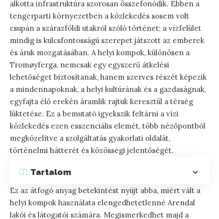
alkotta infrastruktúra szorosan összefonódik. Ebben a
tengerparti környezetben a közlekedés sosem volt
csupán a szárazföldi utakról szóló történet; a vízfelület
mindig is kulcsfontosságú szerepet játszott az emberek
és áruk mozgatásában. A helyi kompok, különösen a
Tromøyferga, nemcsak egy egyszerű átkelési
lehetőséget biztosítanak, hanem szerves részét képezik
a mindennapoknak, a helyi kultúrának és a gazdaságnak,
egyfajta élő erekén áramlik rajtuk keresztül a térség
lüktetése. Ez a bemutató igyekszik feltárni a vízi
közlekedés ezen esszenciális elemét, több nézőpontból
megközelítve a szolgáltatás gyakorlati oldalát,
történelmi hátterét és közösségi jelentőségét.
Tartalom
Ez az átfogó anyag betekintést nyújt abba, miért vált a
helyi kompok használata elengedhetetlenné Arendal
lakói és látogatói számára. Megismerkedhet majd a