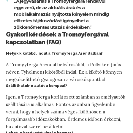
„A jegyvásárlás a Tromøyfergára rendkívül
egyszerű, de az aktuális árak és a
mobilalkalmazás nyújtotta kényelem mindig
előzetes tájékozódást igényelhet a
zökkenőmentes utazás érdekében.”
Gyakori kérdések a Tromøyfergával
kapcsolatban (FAQ)
Melyik kikötőből indul a Tromøyferga Arendalban?
A Tromøyferga Arendal belvárosából, a Pollviken (más
néven Tyholmen) kikötőből indul. Ez a kikötő könnyen
megközelíthető gyalogosan a városközpontból.
Szállíthatok-e autót a komppal?
Igen, a Tromøyferga korlátozott számban személyautók
szállítására is alkalmas. Fontos azonban figyelembe
venni, hogy a helyek száma véges, különösen a
forgalmasabb időszakokban. Érdemes időben érkezni,
ha autóval szeretne átkelni.