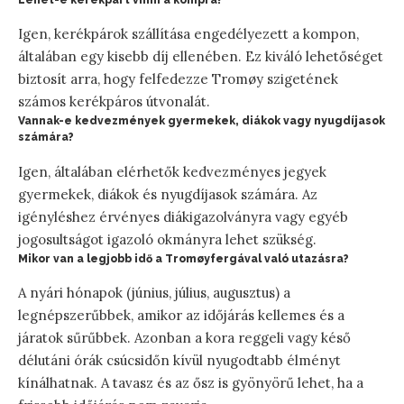
Lehet-e kerékpárt vinni a kompra?
Igen, kerékpárok szállítása engedélyezett a kompon,
általában egy kisebb díj ellenében. Ez kiváló lehetőséget
biztosít arra, hogy felfedezze Tromøy szigetének
számos kerékpáros útvonalát.
Vannak-e kedvezmények gyermekek, diákok vagy nyugdíjasok
számára?
Igen, általában elérhetők kedvezményes jegyek
gyermekek, diákok és nyugdíjasok számára. Az
igényléshez érvényes diákigazolványra vagy egyéb
jogosultságot igazoló okmányra lehet szükség.
Mikor van a legjobb idő a Tromøyfergával való utazásra?
A nyári hónapok (június, július, augusztus) a
legnépszerűbbek, amikor az időjárás kellemes és a
járatok sűrűbbek. Azonban a kora reggeli vagy késő
délutáni órák csúcsidőn kívül nyugodtabb élményt
kínálhatnak. A tavasz és az ősz is gyönyörű lehet, ha a