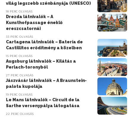
világ legszebb szénbányája (UNESCO)
18 PERC OLVASÁS
Drezda látnivalók – A
Kunsthofpassage éneklő
ereszcsatornái
33 PERC OLVASÁS
Cartagena látnivalók – Batería de
Castillitos erődítmény a közelben
15 PERC OLVASÁS
Augsburg látnivalók – Kilátás a
Perlach-toronyból
27 PERC OLVASÁS
Jászvásár látnivalók – A Braunstein-
palota kupolája
19 PERC OLVASÁS
Le Mans látnivalók – Circuit de la
Sarthe versenypálya látogatása
22 PERC OLVASÁS