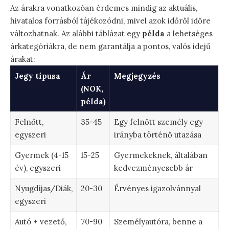
Az árakra vonatkozóan érdemes mindig az aktuális,
hivatalos forrásból tájékozódni, mivel azok időről időre
változhatnak. Az alábbi táblázat egy
példa
a lehetséges
árkategóriákra, de nem garantálja a pontos, valós idejű
árakat:
Jegy típusa
Ár
Megjegyzés
(NOK,
példa)
Felnőtt,
35-45
Egy felnőtt személy egy
egyszeri
irányba történő utazása
Gyermek (4-15
15-25
Gyermekeknek, általában
év), egyszeri
kedvezményesebb ár
Nyugdíjas/Diák,
20-30
Érvényes igazolvánnyal
egyszeri
Autó + vezető,
70-90
Személyautóra, benne a