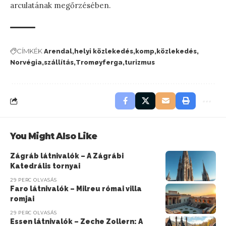
arculatának megőrzésében.
CÍMKÉK
Arendal
helyi közlekedés
komp
közlekedés
Norvégia
szállítás
Tromøyferga
turizmus
You Might Also Like
Zágráb látnivalók – A Zágrábi
Katedrális tornyai
29 PERC OLVASÁS
Faro látnivalók – Milreu római villa
romjai
29 PERC OLVASÁS
Essen látnivalók – Zeche Zollern: A