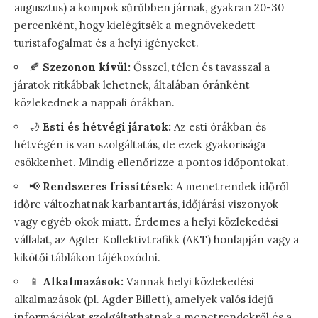
augusztus) a kompok sűrűbben járnak, gyakran 20-30
percenként, hogy kielégítsék a megnövekedett
turistafogalmat és a helyi igényeket.
🍂
Szezonon kívül:
Ősszel, télen és tavasszal a
járatok ritkábbak lehetnek, általában óránként
közlekednek a nappali órákban.
🌙
Esti és hétvégi járatok:
Az esti órákban és
hétvégén is van szolgáltatás, de ezek gyakorisága
csökkenhet. Mindig ellenőrizze a pontos időpontokat.
📢
Rendszeres frissítések:
A menetrendek időről
időre változhatnak karbantartás, időjárási viszonyok
vagy egyéb okok miatt. Érdemes a helyi közlekedési
vállalat, az Agder Kollektivtrafikk (AKT) honlapján vagy a
kikötői táblákon tájékozódni.
📱
Alkalmazások:
Vannak helyi közlekedési
alkalmazások (pl. Agder Billett), amelyek valós idejű
információkat szolgáltathatnak a menetrendekről és a