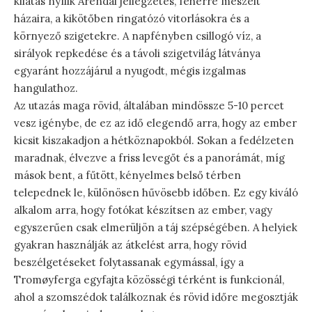
kilátás nyílik Arendal jellegzetes, fehérre meszelt
házaira, a kikötőben ringatózó vitorlásokra és a
környező szigetekre. A napfényben csillogó víz, a
sirályok repkedése és a távoli szigetvilág látványa
egyaránt hozzájárul a nyugodt, mégis izgalmas
hangulathoz.
Az utazás maga rövid, általában mindössze 5-10 percet
vesz igénybe, de ez az idő elegendő arra, hogy az ember
kicsit kiszakadjon a hétköznapokból. Sokan a fedélzeten
maradnak, élvezve a friss levegőt és a panorámát, míg
mások bent, a fűtött, kényelmes belső térben
telepednek le, különösen hűvösebb időben. Ez egy kiváló
alkalom arra, hogy fotókat készítsen az ember, vagy
egyszerűen csak elmerüljön a táj szépségében. A helyiek
gyakran használják az átkelést arra, hogy rövid
beszélgetéseket folytassanak egymással, így a
Tromøyferga egyfajta közösségi térként is funkcionál,
ahol a szomszédok találkoznak és rövid időre megosztják