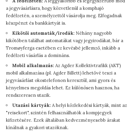
A fedélzeten:
A leggyakoribb és legegyszerűbb mód
a jegyvásárlásra, hogy közvetlenül a komphajó
fedélzetén, a személyzettől vásárolja meg. Elfogadnak
készpénzt és bankkártyát is.
Kikötői automaták/irodák:
Néhány nagyobb
kikötőben találhat automatákat vagy jegyirodákat, bár a
Tromøyferga esetében ez kevésbé jellemző, inkább a
fedélzeti vásárlás a domináns.
Mobil alkalmazás:
Az Agder Kollektivtrafikk (AKT)
mobil alkalmazása (pl. Agder Billett) lehetővé teszi a
jegyvásárlást okostelefonon keresztül, ami gyors és
kényelmes megoldás lehet. Ez különösen hasznos, ha
rendszeresen utazik.
Utazási kártyák:
A helyi közlekedési kártyák, mint az
"reisekort", szintén felhasználhatók a kompjegyek
kifizetésére. Ezek általában kedvezményesebb árakat
kínálnak a gyakori utazóknak.