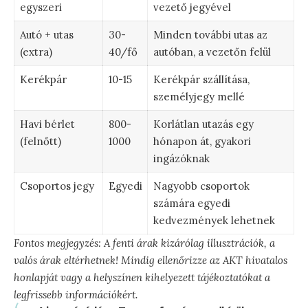
egyszeri
vezető jegyével
Autó + utas
30-
Minden további utas az
(extra)
40/fő
autóban, a vezetőn felül
Kerékpár
10-15
Kerékpár szállítása,
személyjegy mellé
Havi bérlet
800-
Korlátlan utazás egy
(felnőtt)
1000
hónapon át, gyakori
ingázóknak
Csoportos jegy
Egyedi
Nagyobb csoportok
számára egyedi
kedvezmények lehetnek
Fontos megjegyzés: A fenti árak kizárólag illusztrációk, a
valós árak eltérhetnek! Mindig ellenőrizze az AKT hivatalos
honlapját vagy a helyszínen kihelyezett tájékoztatókat a
legfrissebb információkért.