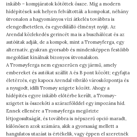
inkább – kompjáratok kötöttek össze. Míg a modern
hídépítések sok helyen felváltották a kompokat, néhány
útvonalon a hagyományos vízi átkelés továbbra is
elengedhetetlen, és egyedülálló élményt nyújt. Az
Arendal közlekedés gerincét ma is a buszhálózat és az
autóútak adják, de a kompok, mint a Tromøyferga, egy
alternatív, gyakran gyorsabb és mindenképpen festőibb
megoldást kínálnak bizonyos útvonalakon.
A Tromøyferga nem egyszerűen egy jármű, amely
embereket és autókat szállít A és B pont között; egyfajta
életérzés, egy kapocs Arendal vibráló városközpontja és
a nyugodt, idilli Tromøy szigete között. Ahogy a
hídépítés egyre inkább előtérbe került, a Tromøy-
szigetet is összeköti a szárazfölddel egy impozáns híd.
Ennek ellenére a Tromøyferga megőrizte
létjogosultságát, és továbbra is népszerű opció maradt,
különösen azok számára, akik a gyorsaság mellett a
hangulatos utazást is értékelik, vagy éppen el szeretnék