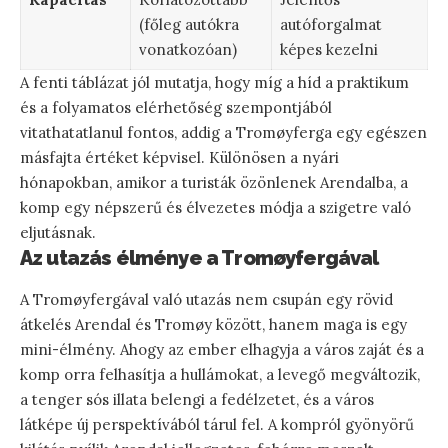
(főleg autókra
autóforgalmat
vonatkozóan)
képes kezelni
A fenti táblázat jól mutatja, hogy míg a híd a praktikum
és a folyamatos elérhetőség szempontjából
vitathatatlanul fontos, addig a Tromøyferga egy egészen
másfajta értéket képvisel. Különösen a nyári
hónapokban, amikor a turisták özönlenek Arendalba, a
komp egy népszerű és élvezetes módja a szigetre való
eljutásnak.
Az utazás élménye a Tromøyfergával
A Tromøyfergával való utazás nem csupán egy rövid
átkelés Arendal és Tromøy között, hanem maga is egy
mini-élmény. Ahogy az ember elhagyja a város zaját és a
komp orra felhasítja a hullámokat, a levegő megváltozik,
a tenger sós illata belengi a fedélzetet, és a város
látképe új perspektívából tárul fel. A kompról gyönyörű