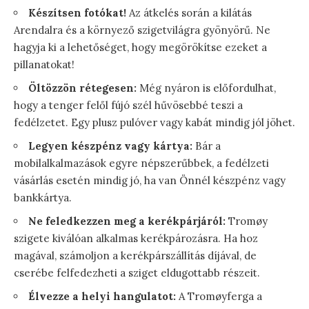
Készítsen fotókat!
Az átkelés során a kilátás
Arendalra és a környező szigetvilágra gyönyörű. Ne
hagyja ki a lehetőséget, hogy megörökítse ezeket a
pillanatokat!
Öltözzön rétegesen:
Még nyáron is előfordulhat,
hogy a tenger felől fújó szél hűvösebbé teszi a
fedélzetet. Egy plusz pulóver vagy kabát mindig jól jöhet.
Legyen készpénz vagy kártya:
Bár a
mobilalkalmazások egyre népszerűbbek, a fedélzeti
vásárlás esetén mindig jó, ha van Önnél készpénz vagy
bankkártya.
Ne feledkezzen meg a kerékpárjáról:
Tromøy
szigete kiválóan alkalmas kerékpározásra. Ha hoz
magával, számoljon a kerékpárszállítás díjával, de
cserébe felfedezheti a sziget eldugottabb részeit.
Élvezze a helyi hangulatot:
A Tromøyferga a