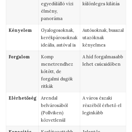
egyedülálló vízi
különleges kilátás
élmény,
panoráma
Kényelem
Gyalogosoknak,
Autósoknak, busszal
kerékpárosoknak
utazóknak
ideális, autóval is
kényelmes
Forgalom
Komp
A híd forgalmasabb
menetrendhez
lehet csúcsidőben
kötött, de
forgalmi dugók
ritkák
Elérhetőség
Arendal
A város északi
belvárosából
részéből érhető el
(Pollviken)
leginkább
közvetlenül
Kapacitás
Korlátozottabb
Jelentős