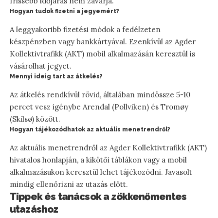
frissebb időjárás nem zavarja.
Hogyan tudok fizetni a jegyemért?
A leggyakoribb fizetési módok a fedélzeten
készpénzben vagy bankkártyával. Ezenkívül az Agder
Kollektivtrafikk (AKT) mobil alkalmazásán keresztül is
vásárolhat jegyet.
Mennyi ideig tart az átkelés?
Az átkelés rendkívül rövid, általában mindössze 5-10
percet vesz igénybe Arendal (Pollviken) és Tromøy
(Skilsø) között.
Hogyan tájékozódhatok az aktuális menetrendről?
Az aktuális menetrendről az Agder Kollektivtrafikk (AKT)
hivatalos honlapján, a kikötői táblákon vagy a mobil
alkalmazásukon keresztül lehet tájékozódni. Javasolt
mindig ellenőrizni az utazás előtt.
Tippek és tanácsok a zökkenőmentes
utazáshoz