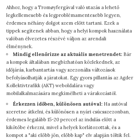
Ahhoz, hogy a Tromøyfergával való utazás a lehető
legkellemesebb és legproblémamentesebb legyen,
érdemes néhány dolgot szem előtt tartani. Ezek a
tippek segítenek abban, hogy a helyi kompok használata
valóban élvezetes részévé váljon az arendali
élménynek.
Mindig ellenőrizze az aktuális menetrendet:
Bár
a kompok általában megbízhatóan közlekednek, az
időjárás, karbantartás vagy szezonális változások
befolyásolhatják a járatokat. Egy gyors pillantás az Agder
Kollektivtrafikk (AKT) weboldalára vagy
mobilalkalmazására megkímélheti a várakozástól.
Érkezzen időben, különösen autóval:
Ha autóval
szeretne átkelni, és különösen a nyári csúcsszezonban,
érdemes legalább 15-20 perccel az indulás előtt a
kikötőbe érkezni, mivel a helyek korlátozottak, és a
kompot a "aki előbb jön, előbb kap" elv alapján töltik fel.