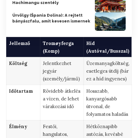
Hachimangu szentély
Úrvölgy (Špania Dolina): A rejtett
bányászfalu, amit kevesen ismernek
Jellemző
Tromøyferga
Híd
(Komp)
(Autóval/Busszal)
Költség
Jelentkezhet
Üzemanyagköltség,
jegyár
esetleges útdíj (bár
(személy/jármű)
ez a híd ingyenes)
Időtartam
Rövidebb átkelés
Hosszabb,
a vízen, de lehet
kanyargósabb
várakozási idő
útvonal, de
folyamatos haladás
Élmény
Festői,
Hétköznapibb
hangulatos,
autózás, kevésbé