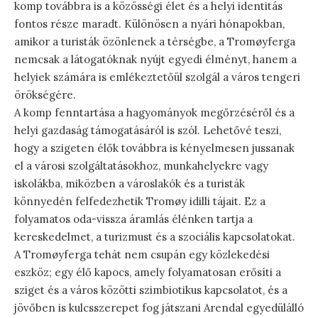
komp továbbra is a közösségi élet és a helyi identitás
fontos része maradt. Különösen a nyári hónapokban,
amikor a turisták özönlenek a térségbe, a Tromøyferga
nemcsak a látogatóknak nyújt egyedi élményt, hanem a
helyiek számára is emlékeztetőül szolgál a város tengeri
örökségére.
A komp fenntartása a hagyományok megőrzéséről és a
helyi gazdaság támogatásáról is szól. Lehetővé teszi,
hogy a szigeten élők továbbra is kényelmesen jussanak
el a városi szolgáltatásokhoz, munkahelyekre vagy
iskolákba, miközben a városlakók és a turisták
könnyedén felfedezhetik Tromøy idilli tájait. Ez a
folyamatos oda-vissza áramlás élénken tartja a
kereskedelmet, a turizmust és a szociális kapcsolatokat.
A Tromøyferga tehát nem csupán egy közlekedési
eszköz; egy élő kapocs, amely folyamatosan erősíti a
sziget és a város közötti szimbiotikus kapcsolatot, és a
jövőben is kulcsszerepet fog játszani Arendal egyedülálló