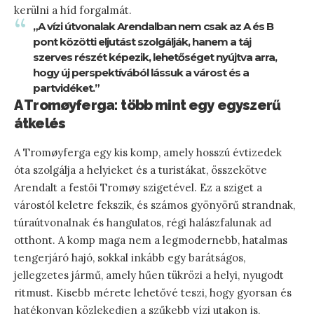
kerülni a híd forgalmát.
„A vízi útvonalak Arendalban nem csak az A és B
pont közötti eljutást szolgálják, hanem a táj
szerves részét képezik, lehetőséget nyújtva arra,
hogy új perspektívából lássuk a várost és a
partvidéket.”
A Tromøyferga: több mint egy egyszerű
átkelés
A Tromøyferga egy kis komp, amely hosszú évtizedek
óta szolgálja a helyieket és a turistákat, összekötve
Arendalt a festői Tromøy szigetével. Ez a sziget a
várostól keletre fekszik, és számos gyönyörű strandnak,
túraútvonalnak és hangulatos, régi halászfalunak ad
otthont. A komp maga nem a legmodernebb, hatalmas
tengerjáró hajó, sokkal inkább egy barátságos,
jellegzetes jármű, amely hűen tükrözi a helyi, nyugodt
ritmust. Kisebb mérete lehetővé teszi, hogy gyorsan és
hatékonyan közlekedjen a szűkebb vízi utakon is,