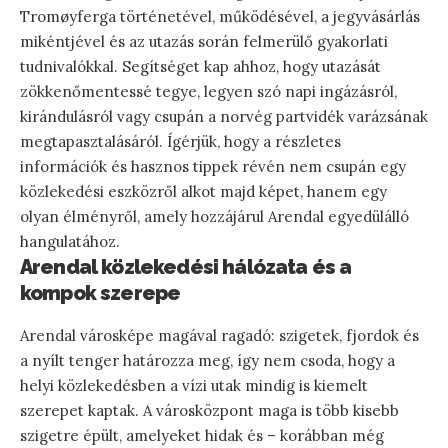
Tromøyferga történetével, működésével, a jegyvásárlás
mikéntjével és az utazás során felmerülő gyakorlati
tudnivalókkal. Segítséget kap ahhoz, hogy utazását
zökkenőmentessé tegye, legyen szó napi ingázásról,
kirándulásról vagy csupán a norvég partvidék varázsának
megtapasztalásáról. Ígérjük, hogy a részletes
információk és hasznos tippek révén nem csupán egy
közlekedési eszközről alkot majd képet, hanem egy
olyan élményről, amely hozzájárul Arendal egyedülálló
hangulatához.
Arendal közlekedési hálózata és a
kompok szerepe
Arendal városképe magával ragadó: szigetek, fjordok és
a nyílt tenger határozza meg, így nem csoda, hogy a
helyi közlekedésben a vízi utak mindig is kiemelt
szerepet kaptak. A városközpont maga is több kisebb
szigetre épült, amelyeket hidak és – korábban még