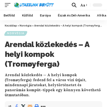
Aa
Belföld
Külföld
Európa
Észak és Dél-Amerika
Afrika
Kezdőlap
»
Norvégia
»
Arendal közlekedés – A helyi kompok (Tromøyferga)
NORVÉGIA
Arendal közlekedés – A
helyi kompok
(Tromøyferga)
Arendal közlekedés — A helyi kompok
(Tromøyferga): fedezd fel a város vízi útjait,
mindennapi járatokat, helytörténetet és
panorámás kompút-tippek egy könnyen követhető
útmutatóban.