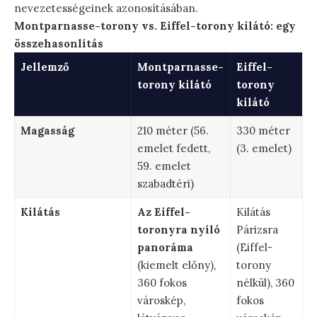
nevezetességeinek azonosításában.
Montparnasse-torony vs. Eiffel-torony kilátó: egy
összehasonlítás
Jellemző
Montparnasse-
Eiffel-
torony kilátó
torony
kilátó
Magasság
210 méter (56.
330 méter
emelet fedett,
(3. emelet)
59. emelet
szabadtéri)
Kilátás
Az Eiffel-
Kilátás
toronyra nyíló
Párizsra
panoráma
(Eiffel-
(kiemelt előny),
torony
360 fokos
nélkül), 360
városkép,
fokos