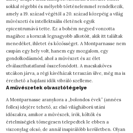
sokkal régebbi és mélyebb történelemmel rendelkezik,
amely a 19. század végétől a 20. század közepéig a világ
művészeti és intellektuális életének egyik
epicentrumává tette. Ez a bohém negyed vonzotta
magához a korszak legnagyobb alkotóit, akik itt találtak
menedéket, ihletet és közösséget. A Montparnasse nem
csupán egy hely volt, hanem egy mozgalom, egy
gondolkodásmód, ahol a művészet és az élet
elválaszthatatlanul összefonódott. A macskaköves
utcákon járva, a régi kávéházak teraszán ülve, még ma is
érezhető a hajdani idők vibráló szelleme.
A művészetek olvasztótégelye
A Montparnasse aranykora a „bolondos évek” (années
folles) idejére tehető, az első világháború utáni
időszakra, amikor a művészek, írók, költők és
értelmiségiek tömegesen telepedtek le ebben a
viszonylag olcsó, de annál inspirálóbb kerületben. Olyan