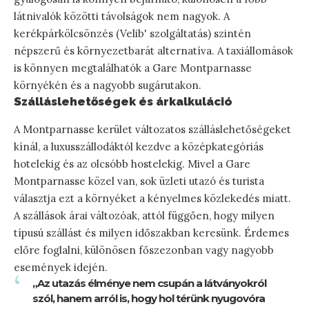
látnivalók közötti távolságok nem nagyok. A
kerékpárkölcsönzés (Velib' szolgáltatás) szintén
népszerű és környezetbarát alternatíva. A taxiállomások
is könnyen megtalálhatók a Gare Montparnasse
környékén és a nagyobb sugárutakon.
Szálláslehetőségek és árkalkuláció
A Montparnasse kerület változatos szálláslehetőségeket
kínál, a luxusszállodáktól kezdve a középkategóriás
hotelekig és az olcsóbb hostelekig. Mivel a Gare
Montparnasse közel van, sok üzleti utazó és turista
választja ezt a környéket a kényelmes közlekedés miatt.
A szállások árai változóak, attól függően, hogy milyen
típusú szállást és milyen időszakban keresünk. Érdemes
előre foglalni, különösen főszezonban vagy nagyobb
események idején.
„Az utazás élménye nem csupán a látványokról
szól, hanem arról is, hogy hol térünk nyugovóra