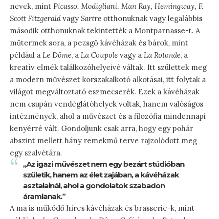
nevek, mint
Picasso, Modigliani, Man Ray, Hemingway, F.
Scott Fitzgerald
vagy
Sartre
otthonuknak vagy legalábbis
második otthonuknak tekintették a Montparnasse-t. A
műtermek sora, a pezsgő kávéházak és bárok, mint
például a
Le Dôme
, a
La Coupole
vagy a
La Rotonde
, a
kreatív elmék találkozóhelyeivé váltak. Itt születtek meg
a modern művészet korszakalkotó alkotásai, itt folytak a
világot megváltoztató eszmecserék. Ezek a kávéházak
nem csupán vendéglátóhelyek voltak, hanem valóságos
intézmények, ahol a művészet és a filozófia mindennapi
kenyérré vált. Gondoljunk csak arra, hogy egy pohár
abszint mellett hány remekmű terve rajzolódott meg
egy szalvétára.
„Az igazi művészet nem egy bezárt stúdióban
születik, hanem az élet zajában, a kávéházak
asztalainál, ahol a gondolatok szabadon
áramlanak.”
A ma is működő híres kávéházak és brasserie-k, mint