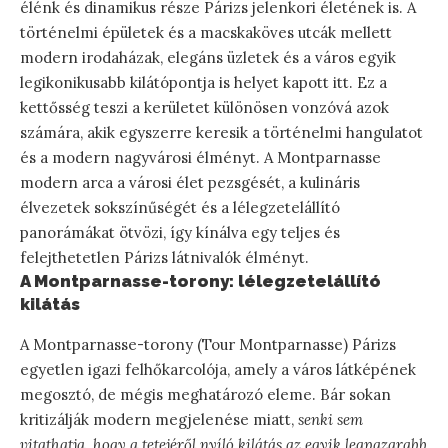
élénk és dinamikus része Párizs jelenkori életének is. A
történelmi épületek és a macskaköves utcák mellett
modern irodaházak, elegáns üzletek és a város egyik
legikonikusabb kilátópontja is helyet kapott itt. Ez a
kettősség teszi a kerületet különösen vonzóvá azok
számára, akik egyszerre keresik a történelmi hangulatot
és a modern nagyvárosi élményt. A Montparnasse
modern arca a városi élet pezsgését, a kulináris
élvezetek sokszínűségét és a lélegzetelállító
panorámákat ötvözi, így kínálva egy teljes és
felejthetetlen Párizs látnivalók élményt.
A Montparnasse-torony: lélegzetelállító
kilátás
A Montparnasse-torony (Tour Montparnasse) Párizs
egyetlen igazi felhőkarcolója, amely a város látképének
megosztó, de mégis meghatározó eleme. Bár sokan
kritizálják modern megjelenése miatt,
senki sem
vitathatja, hogy a tetejéről nyíló kilátás az egyik legpazarabb