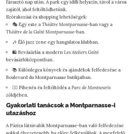
fárasztó nap után. A park egy idilli helyszín, távol a város
zajától, ahol feltöltődhetünk.
Szórakozási és shopping lehetőségek:
🎭 Egy este a
Théâtre Montparnasse
-ban vagy a
Théâtre de la Gaîté Montparnasse
-ban.
🎶 Élő jazz zene egy hangulatos klubban.
🛍️ Bevásárlás a modern
Les Ateliers Gaîté
bevásárlóközpontban.
📚 Különleges könyvek és ajándékok felfedezése a
Boulevard du Montparnasse butikjaiban.
🧘‍♀️ Pihenés és feltöltődés a
Parc de Montsouris
zöldjében.
Gyakorlati tanácsok a Montparnasse-i
utazáshoz
A Párizs látnivalók Montparnasse-ban való felfedezése
sokkal élvezetesebb, ha előre felkészülünk. A megfelelő