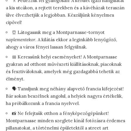
🚶 Fedezzük fel gyalogosan! A kerület igazi hangulatát
a kis utcákon, a rejtett terekben és a kávéházak teraszán
ülve élvezhetjük a legjobban. Készüljünk kényelmes
cipővel!
⏰ Látogassuk meg a Montparnasse-tornyot
naplementekor
. A kilátás ekkor a leginkább lenyűgöző,
ahogy a város fényei lassan felgyúlnak.
📅 Keressünk helyi eseményeket! A Montparnasse
gyakran ad otthont művészeti kiállításoknak, piacoknak
és fesztiváloknak, amelyek még gazdagabbá tehetik az
élményt.
🗣️ Tanuljunk meg néhány alapvető francia kifejezést!
Bár sokan beszélnek angolul, a helyiek nagyra értékelik,
ha próbálkozunk a francia nyelvvel.
📸 Ne felejtsük otthon a fényképezőgépünket!
Montparnasse minden szeglete kínál fotózásra érdemes
pillanatokat, a történelmi épületektől a street art