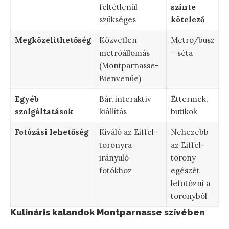
feltétlenül
szinte
szükséges
kötelező
Megközelíthetőség
Közvetlen
Metro/busz
metróállomás
+ séta
(Montparnasse-
Bienvenüe)
Egyéb
Bár, interaktív
Éttermek,
szolgáltatások
kiállítás
butikok
Fotózási lehetőség
Kiváló az Eiffel-
Nehezebb
toronyra
az Eiffel-
irányuló
torony
fotókhoz
egészét
lefotózni a
toronyból
Kulináris kalandok Montparnasse szívében