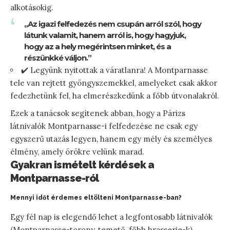
alkotásokig.
„Az igazi felfedezés nem csupán arról szól, hogy
látunk valamit, hanem arról is, hogy hagyjuk,
hogy az a hely megérintsen minket, és a
részünkké váljon.”
✔️ Legyünk nyitottak a váratlanra! A Montparnasse
tele van rejtett gyöngyszemekkel, amelyeket csak akkor
fedezhetünk fel, ha elmerészkedünk a főbb útvonalakról.
Ezek a tanácsok segítenek abban, hogy a Párizs
látnivalók Montparnasse-i felfedezése ne csak egy
egyszerű utazás legyen, hanem egy mély és személyes
élmény, amely örökre velünk marad.
Gyakran ismételt kérdések a
Montparnasse-ról
Mennyi időt érdemes eltölteni Montparnasse-ban?
Egy fél nap is elegendő lehet a legfontosabb látnivalók
(Montparnasse-torony, temető, főbb brasserie-k)