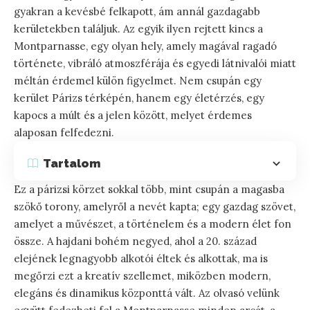
gyakran a kevésbé felkapott, ám annál gazdagabb
kerületekben találjuk. Az egyik ilyen rejtett kincs a
Montparnasse, egy olyan hely, amely magával ragadó
története, vibráló atmoszférája és egyedi látnivalói miatt
méltán érdemel külön figyelmet. Nem csupán egy
kerület Párizs térképén, hanem egy életérzés, egy
kapocs a múlt és a jelen között, melyet érdemes
alaposan felfedezni.
Tartalom
Ez a párizsi körzet sokkal több, mint csupán a magasba
szökő torony, amelyről a nevét kapta; egy gazdag szövet,
amelyet a művészet, a történelem és a modern élet fon
össze. A hajdani bohém negyed, ahol a 20. század
elejének legnagyobb alkotói éltek és alkottak, ma is
megőrzi ezt a kreatív szellemet, miközben modern,
elegáns és dinamikus központtá vált. Az olvasó velünk