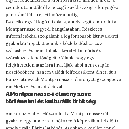
együtt fedezheti fel a Montparnasse minden arcát, a
csendes temetőktől a pezsgő kávéházakig, a lenyűgöző
panorámától a rejtett múzeumokig.
Ez a cikk egy átfogó útikalauz, amely segít elmerülni a
Montparnasse egyedi hangulatában. Részletes
információkkal szolgálunk a legfontosabb látnivalókról,
gyakorlati tippeket adunk a közlekedéshez és a
szálláshoz, és bemutatjuk a kerület kulináris és
szórakozási lehetőségeit. Célunk, hogy egy
felejthetetlen utazásra invitáljuk, ahol nem csupán
nézelődőként, hanem valódi felfedezőként élheti át a
Párizs látnivalók Montparnasse-i élményét, gazdagodva
emlékekkel és inspirációval.
A Montparnasse-i élmény szíve:
történelmi és kulturális örökség
Amikor az ember először hall a Montparnasse-ról,
gyakran egy modern felhőkarcoló képe villan fel előtte,
amely uralja Párizs látképét. Azonban a kerület ennél