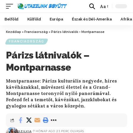
Aa
Belföld
Külföld
Európa
Észak és Dél-Amerika
Afrika
Kezdőlap
»
Franciaország
»
Párizs látnivalók – Montparnasse
FRANCIAORSZÁG
Párizs látnivalók –
Montparnasse
Montparnasse: Párizs kulturális negyede, híres
kávéházakkal, művészeti élettel és a Grand-
Montparnasse toronyról nyíló panorámával.
Fedezd fel a temetőt, kávézókat, jazzklubokat és
gyalogos sétákat a város közepén.
SZILVIA
7 HÓNAP AGO
23 PERC OLVASÁS