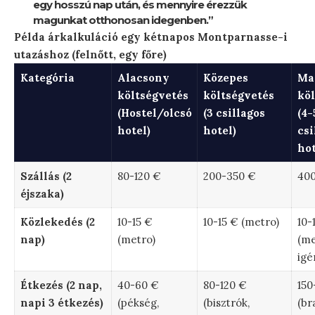
egy hosszú nap után, és mennyire érezzük
magunkat otthonosan idegenben.”
Példa árkalkuláció egy kétnapos Montparnasse-i
utazáshoz (felnőtt, egy főre)
Kategória
Alacsony
Közepes
Ma
költségvetés
költségvetés
köl
(Hostel/olcsó
(3 csillagos
(4-
hotel)
hotel)
csi
hot
Szállás (2
80-120 €
200-350 €
400
éjszaka)
Közlekedés (2
10-15 €
10-15 € (metro)
10-
nap)
(metro)
(me
igé
Étkezés (2 nap,
40-60 €
80-120 €
150
napi 3 étkezés)
(pékség,
(bisztrók,
(br