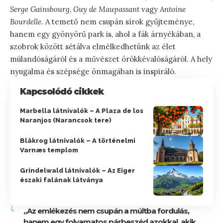
Serge Gainsbourg
,
Guy de Maupassant
vagy
Antoine
Bourdelle
. A temető nem csupán sírok gyűjteménye,
hanem egy gyönyörű park is, ahol a fák árnyékában, a
szobrok között sétálva elmélkedhetünk az élet
múlandóságáról és a művészet örökkévalóságáról. A hely
nyugalma és szépsége önmagában is inspiráló.
Kapcsolódó cikkek
Marbella látnivalók – A Plaza de los
Naranjos (Narancsok tere)
Blåkrog látnivalók – A történelmi
Varnæs templom
Grindelwald látnivalók – Az Eiger
északi falának látványa
„Az emlékezés nem csupán a múltba fordulás,
hanem egy folyamatos párbeszéd azokkal, akik