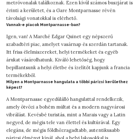
metróvonalak találkoznak. Ezen kívül számos buszjárat is
érinti a kerületet, és a Gare Montparnasse révén
távolsági vonatokkal is elérhető.
Vannak-e piacok Montparnasse-ban?
Igen, van! A Marché Edgar Quinet egy népszerű
szabadtéri piac, amelyet vasárnap és szerdán tartanak.
Itt friss élelmiszereket, helyi termékeket és egyéb
árukat vásárolhatunk. Kiváló lehetőség, hogy
bepillantsunk a helyi életbe és ízelítőt kapjunk a francia
termékekből.
Milyen a Montparnasse hangulata a többi párizsi kerülethez
képest?
A Montparnasse egyedülálló hangulattal rendelkezik,
amely ötvözi a bohém múltat és a modern nagyvárosi
vibrálást. Kevésbé turistás, mint a Marais vagy a Latin
negyed, de mégis tele van élettel és kultúrával. Egy
elegáns, de mégis földhözragadtabb, autentikusabb
párizsi élményt kínál, ahol a helyi lakosokkal is