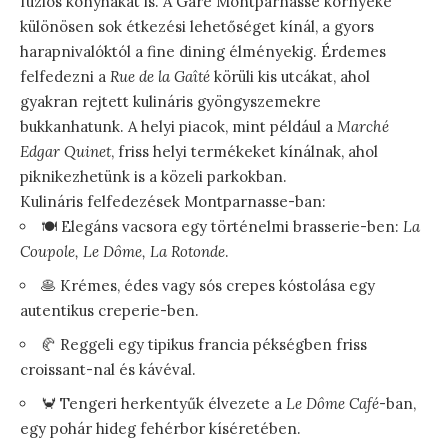
fúziós konyhákat is. A Gare Montparnasse környéke
különösen sok étkezési lehetőséget kínál, a gyors
harapnivalóktól a fine dining élményekig. Érdemes
felfedezni a
Rue de la Gaîté
körüli kis utcákat, ahol
gyakran rejtett kulináris gyöngyszemekre
bukkanhatunk. A helyi piacok, mint például a
Marché
Edgar Quinet
, friss helyi termékeket kínálnak, ahol
piknikezhetünk is a közeli parkokban.
Kulináris felfedezések Montparnasse-ban:
🍽️ Elegáns vacsora egy történelmi brasserie-ben:
La
Coupole, Le Dôme, La Rotonde
.
🥞 Krémes, édes vagy sós crepes kóstolása egy
autentikus creperie-ben.
🥐 Reggeli egy tipikus francia pékségben friss
croissant-nal és kávéval.
🦀 Tengeri herkentyűk élvezete a
Le Dôme Café
-ban,
egy pohár hideg fehérbor kíséretében.