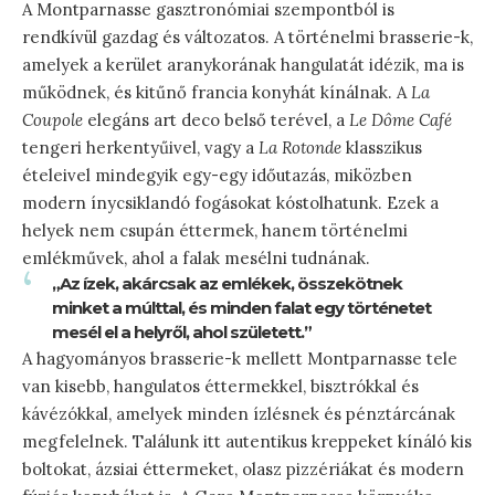
A Montparnasse gasztronómiai szempontból is
rendkívül gazdag és változatos. A történelmi brasserie-k,
amelyek a kerület aranykorának hangulatát idézik, ma is
működnek, és kitűnő francia konyhát kínálnak. A
La
Coupole
elegáns art deco belső terével, a
Le Dôme Café
tengeri herkentyűivel, vagy a
La Rotonde
klasszikus
ételeivel mindegyik egy-egy időutazás, miközben
modern ínycsiklandó fogásokat kóstolhatunk. Ezek a
helyek nem csupán éttermek, hanem történelmi
emlékművek, ahol a falak mesélni tudnának.
„Az ízek, akárcsak az emlékek, összekötnek
minket a múlttal, és minden falat egy történetet
mesél el a helyről, ahol született.”
A hagyományos brasserie-k mellett Montparnasse tele
van kisebb, hangulatos éttermekkel, bisztrókkal és
kávézókkal, amelyek minden ízlésnek és pénztárcának
megfelelnek. Találunk itt autentikus kreppeket kínáló kis
boltokat, ázsiai éttermeket, olasz pizzériákat és modern