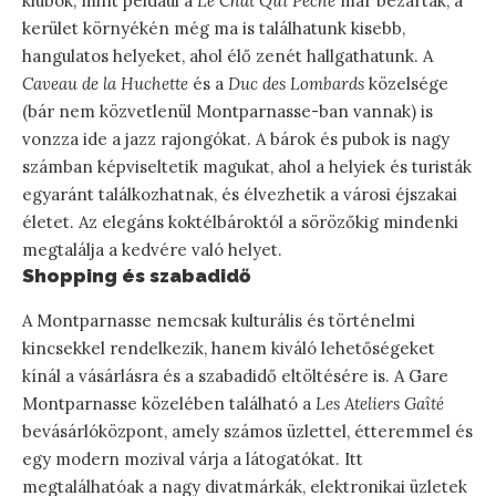
klubok, mint például a
Le Chat Qui Pêche
már bezártak, a
kerület környékén még ma is találhatunk kisebb,
hangulatos helyeket, ahol élő zenét hallgathatunk. A
Caveau de la Huchette
és a
Duc des Lombards
közelsége
(bár nem közvetlenül Montparnasse-ban vannak) is
vonzza ide a jazz rajongókat. A bárok és pubok is nagy
számban képviseltetik magukat, ahol a helyiek és turisták
egyaránt találkozhatnak, és élvezhetik a városi éjszakai
életet. Az elegáns koktélbároktól a sörözőkig mindenki
megtalálja a kedvére való helyet.
Shopping és szabadidő
A Montparnasse nemcsak kulturális és történelmi
kincsekkel rendelkezik, hanem kiváló lehetőségeket
kínál a vásárlásra és a szabadidő eltöltésére is. A Gare
Montparnasse közelében található a
Les Ateliers Gaîté
bevásárlóközpont, amely számos üzlettel, étteremmel és
egy modern mozival várja a látogatókat. Itt
megtalálhatóak a nagy divatmárkák, elektronikai üzletek