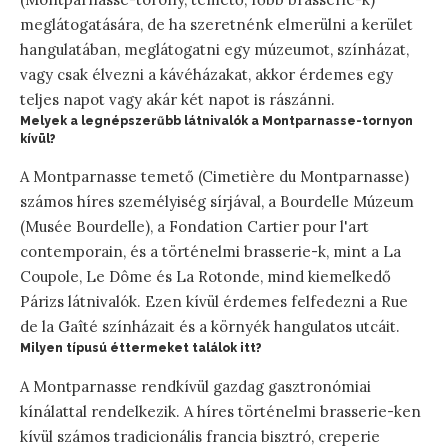
meglátogatására, de ha szeretnénk elmerülni a kerület
hangulatában, meglátogatni egy múzeumot, színházat,
vagy csak élvezni a kávéházakat, akkor érdemes egy
teljes napot vagy akár két napot is rászánni.
Melyek a legnépszerűbb látnivalók a Montparnasse-tornyon
kívül?
A Montparnasse temető (Cimetière du Montparnasse)
számos híres személyiség sírjával, a Bourdelle Múzeum
(Musée Bourdelle), a Fondation Cartier pour l'art
contemporain, és a történelmi brasserie-k, mint a La
Coupole, Le Dôme és La Rotonde, mind kiemelkedő
Párizs látnivalók. Ezen kívül érdemes felfedezni a Rue
de la Gaîté színházait és a környék hangulatos utcáit.
Milyen típusú éttermeket találok itt?
A Montparnasse rendkívül gazdag gasztronómiai
kínálattal rendelkezik. A híres történelmi brasserie-ken
kívül számos tradicionális francia bisztró, creperie