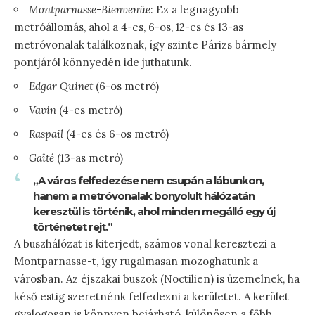
Montparnasse-Bienvenüe
: Ez a legnagyobb
metróállomás, ahol a 4-es, 6-os, 12-es és 13-as
metróvonalak találkoznak, így szinte Párizs bármely
pontjáról könnyedén ide juthatunk.
Edgar Quinet
(6-os metró)
Vavin
(4-es metró)
Raspail
(4-es és 6-os metró)
Gaîté
(13-as metró)
„A város felfedezése nem csupán a lábunkon,
hanem a metróvonalak bonyolult hálózatán
keresztül is történik, ahol minden megálló egy új
történetet rejt.”
A buszhálózat is kiterjedt, számos vonal keresztezi a
Montparnasse-t, így rugalmasan mozoghatunk a
városban. Az éjszakai buszok (Noctilien) is üzemelnek, ha
késő estig szeretnénk felfedezni a kerületet. A kerület
gyalogosan is könnyen bejárható, különösen a főbb