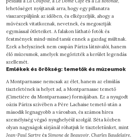
például a
La Coupole
, a
Le Dôme Café
és a
La Rotonde
,
lehetőséget nyújtanak arra, hogy egy pillanatra
visszarepüljünk az időben, és elképzeljük, ahogy a
művészek vitatkoznak, nevetnek, és megosztják
egymással ötleteiket. A falakon látható fotók és
festmények mind-mind tanúi ennek a gazdag múltnak.
Ezek a helyszínek nem csupán Párizs látnivalói, hanem
élő múzeumok, amelyek megőrizték a kerület legendás
szellemét.
Emlékek és örökség: temetők és múzeumok
A Montparnasse nemcsak az élet, hanem az elmúlás
tiszteletének is helyet ad, a Montparnasse temető
(Cimetière du Montparnasse) formájában. Ez a nyugodt
oázis Párizs szívében a Père Lachaise temető után a
második legnagyobb a városban, és számos híres
személyiség végső nyughelyéül szolgál. Séta közben
olyan nagyságok sírjánál róhatjuk le tiszteletünket, mint
Jean-Paul Sartre
és
Simone de Beauvoir
,
Charles Baudelaire
,