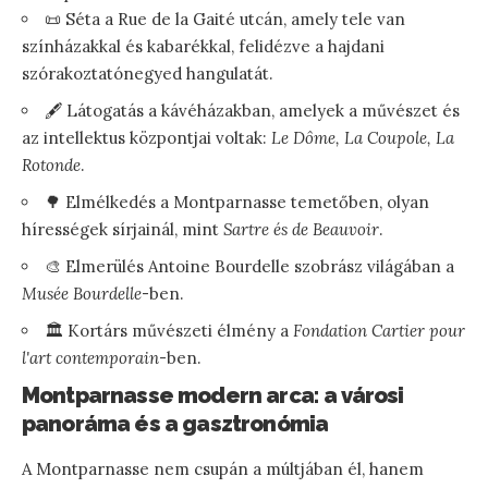
📜 Séta a Rue de la Gaité utcán, amely tele van
színházakkal és kabarékkal, felidézve a hajdani
szórakoztatónegyed hangulatát.
🖋️ Látogatás a kávéházakban, amelyek a művészet és
az intellektus központjai voltak:
Le Dôme, La Coupole, La
Rotonde
.
🌳 Elmélkedés a Montparnasse temetőben, olyan
hírességek sírjainál, mint
Sartre és de Beauvoir
.
🎨 Elmerülés Antoine Bourdelle szobrász világában a
Musée Bourdelle
-ben.
🏛️ Kortárs művészeti élmény a
Fondation Cartier pour
l'art contemporain
-ben.
Montparnasse modern arca: a városi
panoráma és a gasztronómia
A Montparnasse nem csupán a múltjában él, hanem