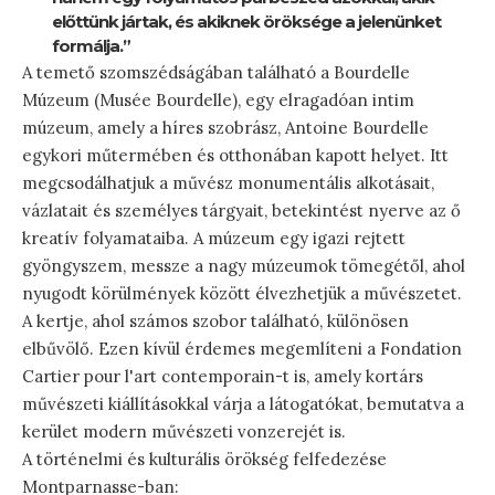
előttünk jártak, és akiknek öröksége a jelenünket
formálja.”
A temető szomszédságában található a Bourdelle
Múzeum (Musée Bourdelle), egy elragadóan intim
múzeum, amely a híres szobrász, Antoine Bourdelle
egykori műtermében és otthonában kapott helyet. Itt
megcsodálhatjuk a művész monumentális alkotásait,
vázlatait és személyes tárgyait, betekintést nyerve az ő
kreatív folyamataiba. A múzeum egy igazi rejtett
gyöngyszem, messze a nagy múzeumok tömegétől, ahol
nyugodt körülmények között élvezhetjük a művészetet.
A kertje, ahol számos szobor található, különösen
elbűvölő. Ezen kívül érdemes megemlíteni a Fondation
Cartier pour l'art contemporain-t is, amely kortárs
művészeti kiállításokkal várja a látogatókat, bemutatva a
kerület modern művészeti vonzerejét is.
A történelmi és kulturális örökség felfedezése
Montparnasse-ban: