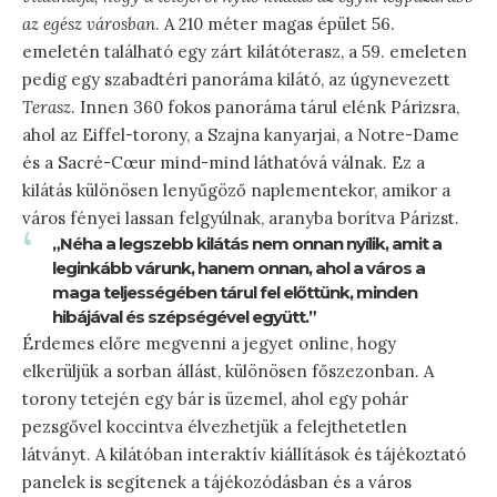
az egész városban
. A 210 méter magas épület 56.
emeletén található egy zárt kilátóterasz, a 59. emeleten
pedig egy szabadtéri panoráma kilátó, az úgynevezett
Terasz
. Innen 360 fokos panoráma tárul elénk Párizsra,
ahol az Eiffel-torony, a Szajna kanyarjai, a Notre-Dame
és a Sacré-Cœur mind-mind láthatóvá válnak. Ez a
kilátás különösen lenyűgöző naplementekor, amikor a
város fényei lassan felgyúlnak, aranyba borítva Párizst.
„Néha a legszebb kilátás nem onnan nyílik, amit a
leginkább várunk, hanem onnan, ahol a város a
maga teljességében tárul fel előttünk, minden
hibájával és szépségével együtt.”
Érdemes előre megvenni a jegyet online, hogy
elkerüljük a sorban állást, különösen főszezonban. A
torony tetején egy bár is üzemel, ahol egy pohár
pezsgővel koccintva élvezhetjük a felejthetetlen
látványt. A kilátóban interaktív kiállítások és tájékoztató
panelek is segítenek a tájékozódásban és a város