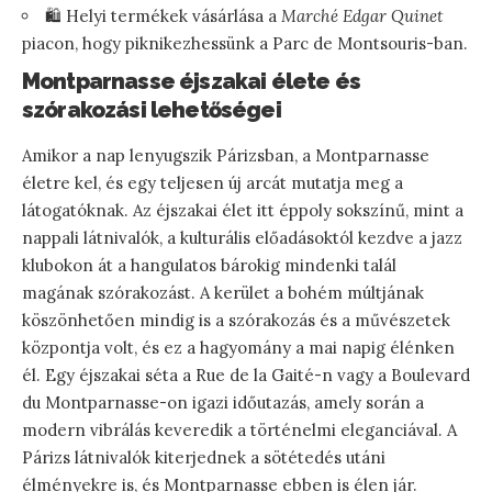
🛍️ Helyi termékek vásárlása a
Marché Edgar Quinet
piacon, hogy piknikezhessünk a Parc de Montsouris-ban.
Montparnasse éjszakai élete és
szórakozási lehetőségei
Amikor a nap lenyugszik Párizsban, a Montparnasse
életre kel, és egy teljesen új arcát mutatja meg a
látogatóknak. Az éjszakai élet itt éppoly sokszínű, mint a
nappali látnivalók, a kulturális előadásoktól kezdve a jazz
klubokon át a hangulatos bárokig mindenki talál
magának szórakozást. A kerület a bohém múltjának
köszönhetően mindig is a szórakozás és a művészetek
központja volt, és ez a hagyomány a mai napig élénken
él. Egy éjszakai séta a Rue de la Gaité-n vagy a Boulevard
du Montparnasse-on igazi időutazás, amely során a
modern vibrálás keveredik a történelmi eleganciával. A
Párizs látnivalók kiterjednek a sötétedés utáni
élményekre is, és Montparnasse ebben is élen jár.