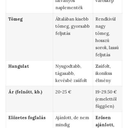
látványos
városkép
naplementék
Tömeg
Általában kisebb
Rendkívül
tömeg, gyorsabb
nagy
feljutás
tömeg,
hosszú
sorok, lassú
feljutás
Hangulat
Nyugodtabb,
Zsúfolt,
tágasabb,
ikonikus
kevésbé zsúfolt
élmény
Ár (felnőtt, kb.)
20-25 €
19-29.50 €
(emelettől
függően)
Előzetes foglalás
Ajánlott, de nem
Erősen
mindig
ajánlott,