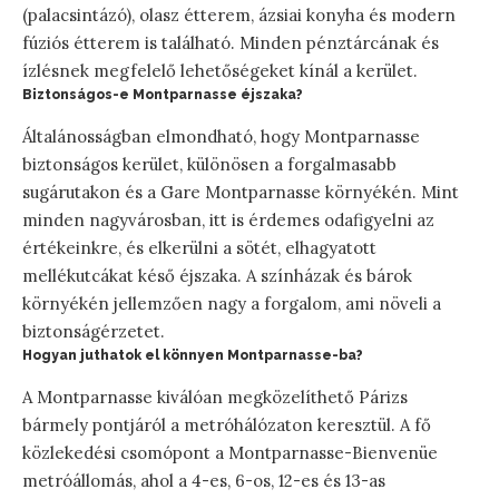
(palacsintázó), olasz étterem, ázsiai konyha és modern
fúziós étterem is található. Minden pénztárcának és
ízlésnek megfelelő lehetőségeket kínál a kerület.
Biztonságos-e Montparnasse éjszaka?
Általánosságban elmondható, hogy Montparnasse
biztonságos kerület, különösen a forgalmasabb
sugárutakon és a Gare Montparnasse környékén. Mint
minden nagyvárosban, itt is érdemes odafigyelni az
értékeinkre, és elkerülni a sötét, elhagyatott
mellékutcákat késő éjszaka. A színházak és bárok
környékén jellemzően nagy a forgalom, ami növeli a
biztonságérzetet.
Hogyan juthatok el könnyen Montparnasse-ba?
A Montparnasse kiválóan megközelíthető Párizs
bármely pontjáról a metróhálózaton keresztül. A fő
közlekedési csomópont a Montparnasse-Bienvenüe
metróállomás, ahol a 4-es, 6-os, 12-es és 13-as