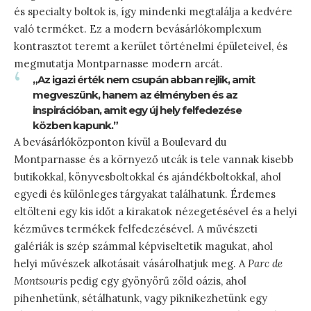
és specialty boltok is, így mindenki megtalálja a kedvére
való terméket. Ez a modern bevásárlókomplexum
kontrasztot teremt a kerület történelmi épületeivel, és
megmutatja Montparnasse modern arcát.
„Az igazi érték nem csupán abban rejlik, amit
megveszünk, hanem az élményben és az
inspirációban, amit egy új hely felfedezése
közben kapunk.”
A bevásárlóközponton kívül a Boulevard du
Montparnasse és a környező utcák is tele vannak kisebb
butikokkal, könyvesboltokkal és ajándékboltokkal, ahol
egyedi és különleges tárgyakat találhatunk. Érdemes
eltölteni egy kis időt a kirakatok nézegetésével és a helyi
kézműves termékek felfedezésével. A művészeti
galériák is szép számmal képviseltetik magukat, ahol
helyi művészek alkotásait vásárolhatjuk meg. A
Parc de
Montsouris
pedig egy gyönyörű zöld oázis, ahol
pihenhetünk, sétálhatunk, vagy piknikezhetünk egy