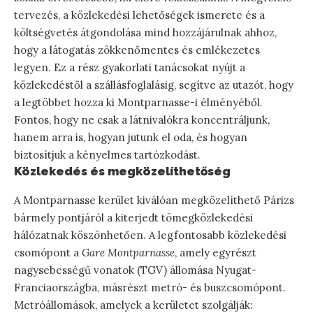
tervezés, a közlekedési lehetőségek ismerete és a
költségvetés átgondolása mind hozzájárulnak ahhoz,
hogy a látogatás zökkenőmentes és emlékezetes
legyen. Ez a rész gyakorlati tanácsokat nyújt a
közlekedéstől a szállásfoglalásig, segítve az utazót, hogy
a legtöbbet hozza ki Montparnasse-i élményéből.
Fontos, hogy ne csak a látnivalókra koncentráljunk,
hanem arra is, hogyan jutunk el oda, és hogyan
biztosítjuk a kényelmes tartózkodást.
Közlekedés és megközelíthetőség
A Montparnasse kerület kiválóan megközelíthető Párizs
bármely pontjáról a kiterjedt tömegközlekedési
hálózatnak köszönhetően. A legfontosabb közlekedési
csomópont a
Gare Montparnasse
, amely egyrészt
nagysebességű vonatok (TGV) állomása Nyugat-
Franciaországba, másrészt metró- és buszcsomópont.
Metróállomások, amelyek a kerületet szolgálják: