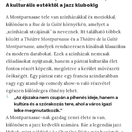
A kulturális estéktől a jazz klubokig
A Montparnasse tele van színházakkal és moziokkal,
különösen a
Rue de la Gaîté
környékén, amelyet a
„színházak utcájának” is neveznek. Itt található többek
között a
Théâtre Montparnasse
és a
Théâtre de la Gaîté
Montparnasse
, amelyek rendszeresen kínálnak klasszikus
és modern darabokat. Ezek a színházak nemcsak
előadásokat nyújtanak, hanem a párizsi kulturális élet
fontos részét képezik, megőrizve a kerület művészeti
örökségét. Egy párizsi este egy francia színdarabban
vagy egy stand-up comedy show-n való részvétel
egészen különleges élmény lehet.
„Az éjszaka nem csupán a pihenés ideje, hanem a
kultúra és a szórakozás tere, ahol a város igazi
lelke megmutatkozik.”
A Montparnasse-nak gazdag zenei élete is van,
különösen a jazz kedvelői számára. Bár a legendás jazz