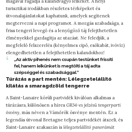
magával ragadja a kalandvágyó lelkeket. A helyi
turisztikai irodákban részletes térképeket és
útvonalajánlatokat kaphatunk, amelyek segítenek
megtervezni a napi programot. A mozgás szabadsága, a
friss tengeri levegő és a lenyűgöző táj felejthetetlen
élményekkel gazdagítja az utazást. Ne feledjük, a
megfelelő felszerelés (kényelmes cipő, esőkabát, ivóvíz)
elengedhetetlen a felejthetetlen kalandokhoz!
„Az aktív pihenés nem csupán testünket frissíti
fel, hanem lelkünket is megtölti a táj adta
szépséggel és szabadsággal.”
Túrázás a part mentén: Lélegzetelállító
kilátás a smaragdzöld tengerre
A Saint-Lunaire körüli partvidék kiválóan alkalmas a
túrázásra, különösen a híres
GR34-es jelzésű tengerparti
ösvény
, más néven a Vámőrök ösvénye mentén. Ez a
legendás útvonal Bretagne teljes partvidékét átszeli, és
Saint-Lunaire szakaszán is
lélegzetelállító panorámát