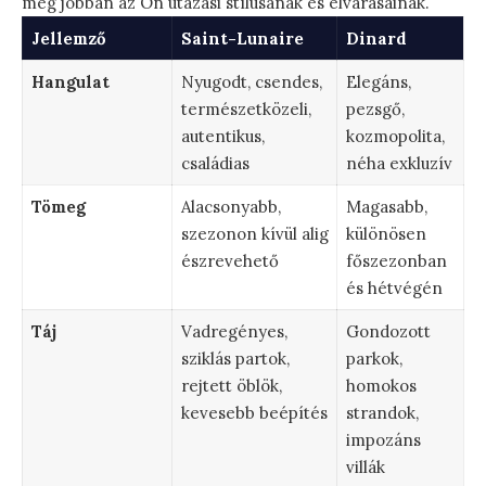
meg jobban az Ön utazási stílusának és elvárásainak.
Jellemző
Saint-Lunaire
Dinard
Hangulat
Nyugodt, csendes,
Elegáns,
természetközeli,
pezsgő,
autentikus,
kozmopolita,
családias
néha exkluzív
Tömeg
Alacsonyabb,
Magasabb,
szezonon kívül alig
különösen
észrevehető
főszezonban
és hétvégén
Táj
Vadregényes,
Gondozott
sziklás partok,
parkok,
rejtett öblök,
homokos
kevesebb beépítés
strandok,
impozáns
villák