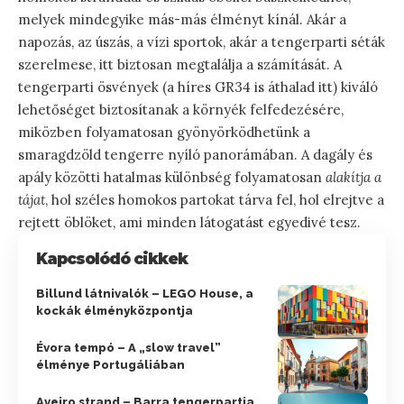
melyek mindegyike más-más élményt kínál. Akár a
napozás, az úszás, a vízi sportok, akár a tengerparti séták
szerelmese, itt biztosan megtalálja a számítását. A
tengerparti ösvények (a híres GR34 is áthalad itt) kiváló
lehetőséget biztosítanak a környék felfedezésére,
miközben folyamatosan gyönyörködhetünk a
smaragdzöld tengerre nyíló panorámában. A dagály és
apály közötti hatalmas különbség folyamatosan
alakítja a
tájat
, hol széles homokos partokat tárva fel, hol elrejtve a
rejtett öblöket, ami minden látogatást egyedivé tesz.
Kapcsolódó cikkek
Billund látnivalók – LEGO House, a
kockák élményközpontja
Évora tempó – A „slow travel”
élménye Portugáliában
Aveiro strand – Barra tengerpartja