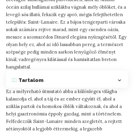
óceán szilaj hullámai sziklákba vágnak mély öblöket, és a
levegő sós illatú, fekszik egy apró, mégis felejthetetlen
település: Saint-Lunaire. Ez a bájos tengerparti városka
sokak számára rejtve marad, mint egy csendes oázis,
messze a szomszédos Dinard elegáns nyüzsgésétől. Egy
olyan hely ez, ahol az idő lassabban pereg, a természet
szépsége pedig minden sarkon lenyűgöző élményt
kínál, vadregényes kilátással és hamisítatlan breton
hangulattal.
Tartalom
Ez a mélyreható útmutató abba a különleges világba
kalauzolja el, ahol a táj és az ember együtt él, ahol a
sziklás partok és homokos öblök váltakoznak, és ahol a
helyi gasztronómia éppoly gazdag, mint a történelem.
Felfedezzük Saint-Lunaire minden szegletét, a rejtett
sétányoktól a legjobb éttermekig, a legszebb