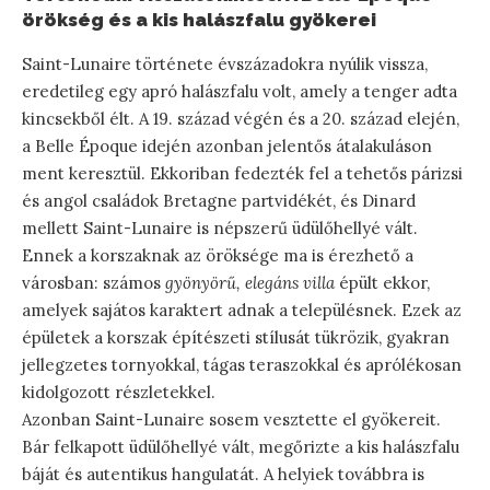
örökség és a kis halászfalu gyökerei
Saint-Lunaire története évszázadokra nyúlik vissza,
eredetileg egy apró halászfalu volt, amely a tenger adta
kincsekből élt. A 19. század végén és a 20. század elején,
a Belle Époque idején azonban jelentős átalakuláson
ment keresztül. Ekkoriban fedezték fel a tehetős párizsi
és angol családok Bretagne partvidékét, és Dinard
mellett Saint-Lunaire is népszerű üdülőhellyé vált.
Ennek a korszaknak az öröksége ma is érezhető a
városban: számos
gyönyörű, elegáns villa
épült ekkor,
amelyek sajátos karaktert adnak a településnek. Ezek az
épületek a korszak építészeti stílusát tükrözik, gyakran
jellegzetes tornyokkal, tágas teraszokkal és aprólékosan
kidolgozott részletekkel.
Azonban Saint-Lunaire sosem vesztette el gyökereit.
Bár felkapott üdülőhellyé vált, megőrizte a kis halászfalu
báját és autentikus hangulatát. A helyiek továbbra is