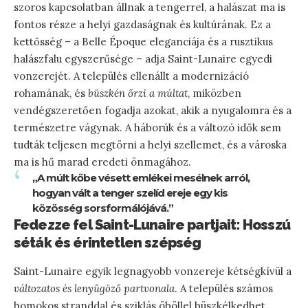
szoros kapcsolatban állnak a tengerrel, a halászat ma is
fontos része a helyi gazdaságnak és kultúrának. Ez a
kettősség – a Belle Époque eleganciája és a rusztikus
halászfalu egyszerűsége – adja Saint-Lunaire egyedi
vonzerejét. A település ellenállt a modernizáció
rohamának, és
büszkén őrzi a múltat
, miközben
vendégszeretően fogadja azokat, akik a nyugalomra és a
természetre vágynak. A háborúk és a változó idők sem
tudták teljesen megtörni a helyi szellemet, és a városka
ma is hű marad eredeti önmagához.
„A múlt kőbe vésett emlékei mesélnek arról,
hogyan vált a tenger szelíd ereje egy kis
közösség sorsformálójává.”
Fedezze fel Saint-Lunaire partjait: Hosszú
séták és érintetlen szépség
Saint-Lunaire egyik legnagyobb vonzereje kétségkívül a
változatos és lenyűgöző partvonala
. A település számos
homokos stranddal és sziklás öböllel büszkélkedhet,