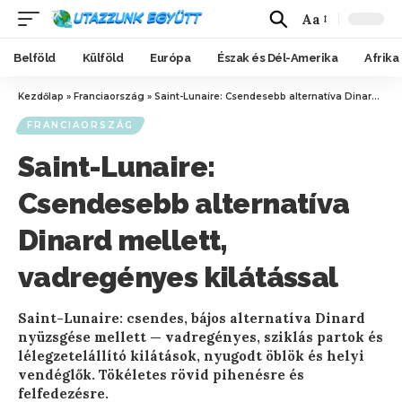
Aa
Belföld
Külföld
Európa
Észak és Dél-Amerika
Afrika
Kezdőlap
»
Franciaország
»
Saint-Lunaire: Csendesebb alternatíva Dinard mellett, vadregényes kilátással
FRANCIAORSZÁG
Saint-Lunaire:
Csendesebb alternatíva
Dinard mellett,
vadregényes kilátással
Saint-Lunaire: csendes, bájos alternatíva Dinard
nyüzsgése mellett — vadregényes, sziklás partok és
lélegzetelállító kilátások, nyugodt öblök és helyi
vendéglők. Tökéletes rövid pihenésre és
felfedezésre.