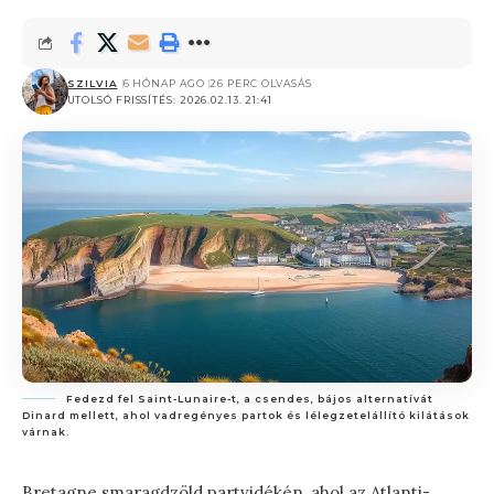
SZILVIA
6 HÓNAP AGO
26 PERC OLVASÁS
UTOLSÓ FRISSÍTÉS: 2026.02.13. 21:41
Fedezd fel Saint-Lunaire-t, a csendes, bájos alternatívát
Dinard mellett, ahol vadregényes partok és lélegzetelállító kilátások
várnak.
Bretagne smaragdzöld partvidékén, ahol az Atlanti-