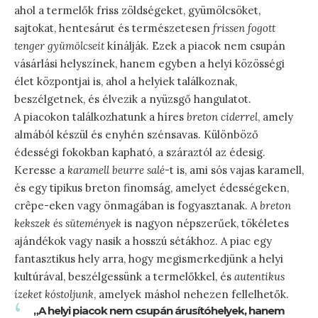
ahol a termelők friss zöldségeket, gyümölcsöket,
sajtokat, hentesárut és természetesen
frissen fogott
tenger gyümölcseit
kínálják. Ezek a piacok nem csupán
vásárlási helyszínek, hanem egyben a helyi közösségi
élet központjai is, ahol a helyiek találkoznak,
beszélgetnek, és élvezik a nyüzsgő hangulatot.
A piacokon találkozhatunk a híres
breton ciderrel
, amely
almából készül és enyhén szénsavas. Különböző
édességi fokokban kapható, a száraztól az édesig.
Keresse a
karamell beurre salé
-t is, ami sós vajas karamell,
és egy tipikus breton finomság, amelyet édességeken,
crêpe-eken vagy önmagában is fogyasztanak. A
breton
kekszek és sütemények
is nagyon népszerűek, tökéletes
ajándékok vagy nasik a hosszú sétákhoz. A piac egy
fantasztikus hely arra, hogy megismerkedjünk a helyi
kultúrával, beszélgessünk a termelőkkel, és
autentikus
ízeket kóstoljunk
, amelyek máshol nehezen fellelhetők.
„A helyi piacok nem csupán árusítóhelyek, hanem