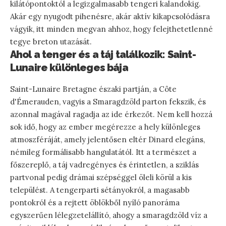
kilátópontoktól a legizgalmasabb tengeri kalandokig.
Akár egy nyugodt pihenésre, akár aktív kikapcsolódásra
vágyik, itt minden megvan ahhoz, hogy felejthetetlenné
tegye breton utazását.
Ahol a tenger és a táj találkozik: Saint-
Lunaire különleges bája
Saint-Lunaire Bretagne északi partján, a Côte
d'Émerauden, vagyis a Smaragdzöld parton fekszik, és
azonnal magával ragadja az ide érkezőt. Nem kell hozzá
sok idő, hogy az ember megérezze a hely különleges
atmoszféráját, amely jelentősen eltér Dinard elegáns,
némileg formálisabb hangulatától. Itt a természet a
főszereplő, a táj vadregényes és érintetlen, a sziklás
partvonal pedig drámai szépséggel öleli körül a kis
települést. A tengerparti sétányokról, a magasabb
pontokról és a rejtett öblökből nyíló panoráma
egyszerűen lélegzetelállító, ahogy a smaragdzöld víz a