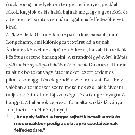
(rock pools), amelyekben tengeri élőlények, például
rákok, kagylók és kis halak bújnak meg, így a gyerekek és
a természetbarátok számára izgalmas felfedezőhelyet
kínál.
A Plage de la Grande Roche partja kavicsosabb, mint a
Longchamp, ami különleges textúrát ad a tájnak.
Érdemes kényelmes cipőben érkezni, ha valaki a sziklák
között szeretne barangolni. A strandról
gyönyörű kilátás
nyílik a környező partvidékre és a távoli Dinardra
. Itt nem
találunk boltokat vagy éttermeket, ezért érdemes
piknikcsomaggal és elegendő vízzel érkezni. Ez a hely
valóban a természet szerelmeseinek szól, akik élvezni
tudják az érintetlen táj szépségét és a tenger nyugtató
hangját. A hullámok és a szél formálta sziklák látványa
felejthetetlen élményt nyújt.
„Az apály felfedi a tenger rejtett kincseit, a sziklás
medencékben pedig az élet apró csodái várnak
felfedezésre.”