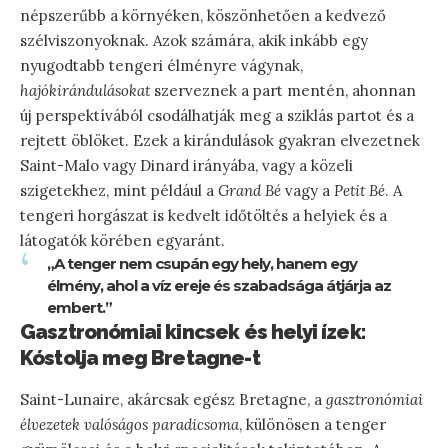
népszerűbb a környéken, köszönhetően a kedvező
szélviszonyoknak. Azok számára, akik inkább egy
nyugodtabb tengeri élményre vágynak,
hajókirándulásokat
szerveznek a part mentén, ahonnan
új perspektívából csodálhatják meg a sziklás partot és a
rejtett öblöket. Ezek a kirándulások gyakran elvezetnek
Saint-Malo vagy Dinard irányába, vagy a közeli
szigetekhez, mint például a
Grand Bé
vagy a
Petit Bé
. A
tengeri horgászat is kedvelt időtöltés a helyiek és a
látogatók körében egyaránt.
„A tenger nem csupán egy hely, hanem egy
élmény, ahol a víz ereje és szabadsága átjárja az
embert.”
Gasztronómiai kincsek és helyi ízek:
Kóstolja meg Bretagne-t
Saint-Lunaire, akárcsak egész Bretagne, a
gasztronómiai
élvezetek valóságos paradicsoma
, különösen a tenger