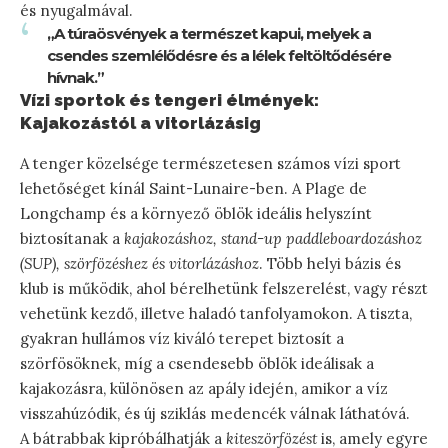
és nyugalmával.
„A túraösvények a természet kapui, melyek a
csendes szemlélődésre és a lélek feltöltődésére
hívnak.”
Vízi sportok és tengeri élmények:
Kajakozástól a vitorlázásig
A tenger közelsége természetesen számos vízi sport
lehetőséget kínál Saint-Lunaire-ben. A Plage de
Longchamp és a környező öblök ideális helyszínt
biztosítanak a
kajakozáshoz, stand-up paddleboardozáshoz
(SUP), szörfözéshez és vitorlázáshoz
. Több helyi bázis és
klub is működik, ahol bérelhetünk felszerelést, vagy részt
vehetünk kezdő, illetve haladó tanfolyamokon. A tiszta,
gyakran hullámos víz kiváló terepet biztosít a
szörfösöknek, míg a csendesebb öblök ideálisak a
kajakozásra, különösen az apály idején, amikor a víz
visszahúzódik, és új sziklás medencék válnak láthatóvá.
A bátrabbak kipróbálhatják a
kiteszörfözést
is, amely egyre