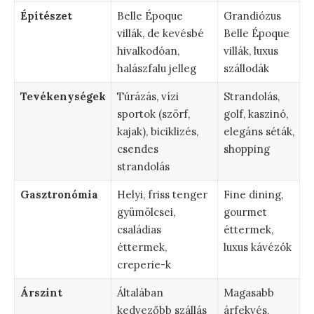
Építészet
Belle Époque
Grandiózus
villák, de kevésbé
Belle Époque
hivalkodóan,
villák, luxus
halászfalu jelleg
szállodák
Tevékenységek
Túrázás, vízi
Strandolás,
sportok (szörf,
golf, kaszinó,
kajak), biciklizés,
elegáns séták,
csendes
shopping
strandolás
Gasztronómia
Helyi, friss tenger
Fine dining,
gyümölcsei,
gourmet
családias
éttermek,
éttermek,
luxus kávézók
creperie-k
Árszint
Általában
Magasabb
kedvezőbb szállás
árfekvés,