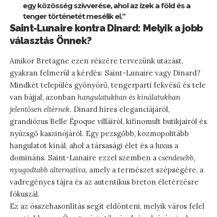
egy közösség szívverése, ahol az ízek a föld és a
tenger történetét mesélik el.”
Saint-Lunaire kontra Dinard: Melyik a jobb
választás Önnek?
Amikor Bretagne ezen részére tervezünk utazást,
gyakran felmerül a kérdés: Saint-Lunaire vagy Dinard?
Mindkét település gyönyörű, tengerparti fekvésű és tele
van bájjal, azonban
hangulatukban és kínálatukban
jelentősen eltérnek
. Dinard híres eleganciájáról,
grandiózus Belle Époque villáiról, kifinomult butikjairól és
nyüzsgő kaszinójáról. Egy pezsgőbb, kozmopolitább
hangulatot kínál, ahol a társasági élet és a luxus a
domináns. Saint-Lunaire ezzel szemben a
csendesebb,
nyugodtabb alternatíva
, amely a természet szépségére, a
vadregényes tájra és az autentikus breton életérzésre
fókuszál.
Ez az összehasonlítás segít eldönteni, melyik város felel