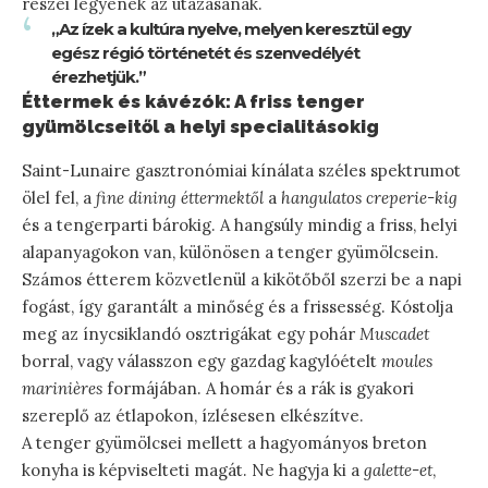
részei legyenek az utazásának.
„Az ízek a kultúra nyelve, melyen keresztül egy
egész régió történetét és szenvedélyét
érezhetjük.”
Éttermek és kávézók: A friss tenger
gyümölcseitől a helyi specialitásokig
Saint-Lunaire gasztronómiai kínálata széles spektrumot
ölel fel, a
fine dining éttermektől
a
hangulatos creperie-kig
és a tengerparti bárokig. A hangsúly mindig a friss, helyi
alapanyagokon van, különösen a tenger gyümölcsein.
Számos étterem közvetlenül a kikötőből szerzi be a napi
fogást, így garantált a minőség és a frissesség. Kóstolja
meg az ínycsiklandó osztrigákat egy pohár
Muscadet
borral, vagy válasszon egy gazdag kagylóételt
moules
marinières
formájában. A homár és a rák is gyakori
szereplő az étlapokon, ízlésesen elkészítve.
A tenger gyümölcsei mellett a hagyományos breton
konyha is képviselteti magát. Ne hagyja ki a
galette-et
,