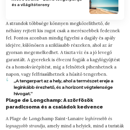
és a világítótorony
A strandok többsége könnyen megközelíthető, de
néhány rejtett kis zugot csak a merészebbek fedeznek
fel. Fontos azonban mindig figyelni a dagály és apály
idejére, különösen a sziklásabb részeken, ahol az ár
gyorsan megemelkedhet. A tiszta víz és a jó levegő
garantált. A gyerekek is élvezni fogják a kagylógyűjtést
és a homokvárépítést, míg a felnőttek pihenhetnek a
napon, vagy felfrissülhetnek a hűsítő tengerben.
„A tengerpart az a hely, ahol a természet ereje a
leginkább érezhető, és a horizont végtelensége
hívogat.”
Plage de Longchamp: A szörfösök
paradicsoma és a családok kedvence
A Plage de Longchamp Saint-Lunaire
leghíresebb és
legnagyobb strandja
, amely mind a helyiek, mind a turisták