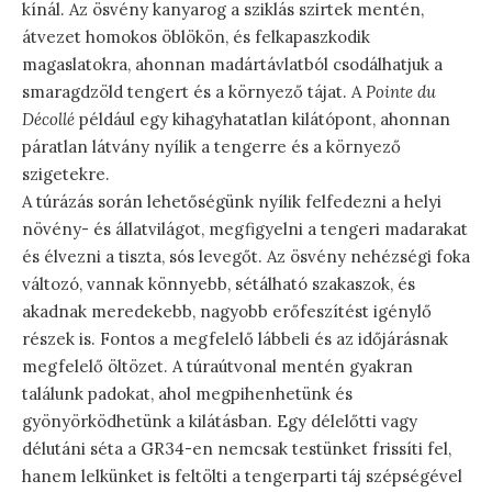
kínál. Az ösvény kanyarog a sziklás szirtek mentén,
átvezet homokos öblökön, és felkapaszkodik
magaslatokra, ahonnan madártávlatból csodálhatjuk a
smaragdzöld tengert és a környező tájat. A
Pointe du
Décollé
például egy kihagyhatatlan kilátópont, ahonnan
páratlan látvány nyílik a tengerre és a környező
szigetekre.
A túrázás során lehetőségünk nyílik felfedezni a helyi
növény- és állatvilágot, megfigyelni a tengeri madarakat
és élvezni a tiszta, sós levegőt. Az ösvény nehézségi foka
változó, vannak könnyebb, sétálható szakaszok, és
akadnak meredekebb, nagyobb erőfeszítést igénylő
részek is. Fontos a megfelelő lábbeli és az időjárásnak
megfelelő öltözet. A túraútvonal mentén gyakran
találunk padokat, ahol megpihenhetünk és
gyönyörködhetünk a kilátásban. Egy délelőtti vagy
délutáni séta a GR34-en nemcsak testünket frissíti fel,
hanem lelkünket is feltölti a tengerparti táj szépségével