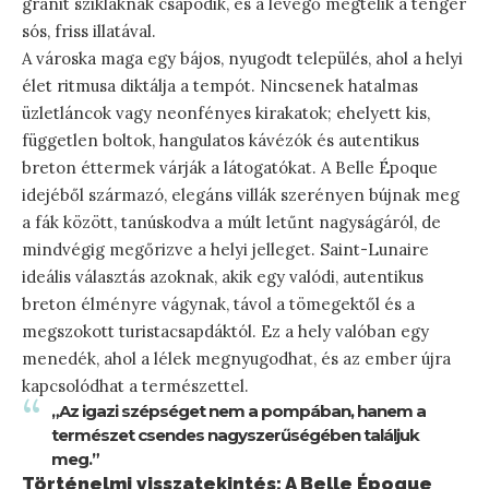
gránit szikláknak csapódik, és a levegő megtelik a tenger
sós, friss illatával.
A városka maga egy bájos, nyugodt település, ahol a helyi
élet ritmusa diktálja a tempót. Nincsenek hatalmas
üzletláncok vagy neonfényes kirakatok; ehelyett kis,
független boltok, hangulatos kávézók és autentikus
breton éttermek várják a látogatókat. A Belle Époque
idejéből származó, elegáns villák szerényen bújnak meg
a fák között, tanúskodva a múlt letűnt nagyságáról, de
mindvégig megőrizve a helyi jelleget. Saint-Lunaire
ideális választás azoknak, akik egy valódi, autentikus
breton élményre vágynak, távol a tömegektől és a
megszokott turistacsapdáktól. Ez a hely valóban egy
menedék, ahol a lélek megnyugodhat, és az ember újra
kapcsolódhat a természettel.
„Az igazi szépséget nem a pompában, hanem a
természet csendes nagyszerűségében találjuk
meg.”
Történelmi visszatekintés: A Belle Époque