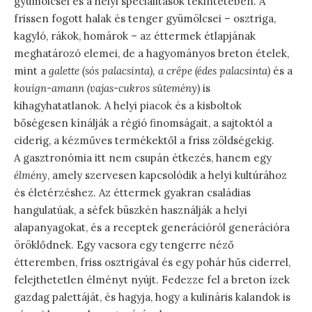
gyümölcsei és a helyi specialitások tekintetében. A
frissen fogott halak és tenger gyümölcsei – osztriga,
kagyló, rákok, homárok – az éttermek étlapjának
meghatározó elemei, de a hagyományos breton ételek,
mint a
galette (sós palacsinta), a crêpe (édes palacsinta)
és a
kouign-amann (vajas-cukros sütemény)
is
kihagyhatatlanok. A helyi piacok és a kisboltok
bőségesen kínálják a régió finomságait, a sajtoktól a
ciderig, a kézműves termékektől a friss zöldségekig.
A gasztronómia itt nem csupán étkezés, hanem egy
élmény
, amely szervesen kapcsolódik a helyi kultúrához
és életérzéshez. Az éttermek gyakran családias
hangulatúak, a séfek büszkén használják a helyi
alapanyagokat, és a receptek generációról generációra
öröklődnek. Egy vacsora egy tengerre néző
étteremben, friss osztrigával és egy pohár hűs ciderrel,
felejthetetlen élményt nyújt. Fedezze fel a breton ízek
gazdag palettáját, és hagyja, hogy a kulináris kalandok is