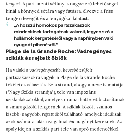
tengert
. A part menti sétány is nagyszerű lehetőséget
kínál a könnyed sétára vagy futásra, élvezve a friss
tengeri levegőt és a lenyűgöző kilátást.
„A hosszú homokos partszakaszok
mindenkinek tartogatnak valamit, legyen szó a
hullámok kergetéséről vagy a napfényben való
nyugodt pihenésről.”
Plage de la Grande Roche: Vadregényes
sziklák és rejtett öblök
Ha valaki a
vadregényesebb, kevésbé zsúfolt
partszakaszokra vágyik, a Plage de la Grande Roche
tökéletes választás. Ez a strand, ahogy a neve is mutatja
("Nagy Szikla strandja"), tele van impozáns
sziklaalakzatokkal, amelyek drámai hátteret biztosítanak
a smaragdzöld tengernek. A sziklák között számos
kisebb-nagyobb,
rejtett öböl
található, amelyek ideálisak
azok számára, akik nyugalmat és magányt keresnek. Az
apály idején a sziklás part tele van apró medencékkel