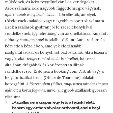
működnek, és
helyi reggelivel
várják a vendégeket.
Azok számára, akik nagyobb függetlenségre vágynak,
apartmanok és nyaralóházak
is bérelhetők, amelyek
tökéletesek családok vagy nagyobb csoportok számára.
Ezek a szállások gyakran jól felszerelt konyhával
rendelkeznek, így lehetőség van az önellátásra. Emellett
néhány
boutique hotel
is található Saint-Lunaire-ben és a
közvetlen közelében, amelyek elegánsabb
szolgáltatásokat és kényelmet biztosítanak. Aki a luxusra
vágyik, akár
tengerre néző villát is bérelhet
, bár ezek
általában drágábbak és korlátozottan állnak
rendelkezésre. Érdemes a booking.com, Airbnb vagy a
helyi turisztikai iroda (Office de Tourisme) oldalain
keresgélni.
A főszezonban (július, augusztus) mindenképpen
ajánlott a korai foglalás
, mivel a legjobb szállások gyorsan
elkelnek.
„A szállás nem csupán egy tető a fejünk felett,
hanem egy otthon távol az otthontól, ahol a helyi