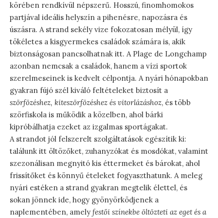
körében rendkívül népszerű. Hosszú, finomhomokos
partjával ideális helyszín a pihenésre, napozásra és
úszásra. A strand sekély vize fokozatosan mélyül, így
tökéletes a kisgyermekes családok számára is, akik
biztonságosan pancsolhatnak itt. A Plage de Longchamp
azonban nemcsak a családok, hanem a vízi sportok
szerelmeseinek is kedvelt célpontja. A nyári hónapokban
gyakran fújó szél kiváló feltételeket biztosít a
szörfözéshez, kiteszörfözéshez és vitorlázáshoz
, és több
szörfiskola is működik a közelben, ahol bárki
kipróbálhatja ezeket az izgalmas sportágakat.
A strandot jól felszerelt szolgáltatások egészítik ki:
találunk itt öltözőket, zuhanyzókat és mosdókat, valamint
szezonálisan megnyitó kis éttermeket és bárokat, ahol
frissítőket és könnyű ételeket fogyaszthatunk. A meleg
nyári estéken a strand gyakran megtelik élettel, és
sokan jönnek ide, hogy gyönyörködjenek a
naplementében, amely
festői színekbe öltözteti az eget és a