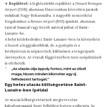
✈️
Repülővel:
A legközelebbi repülőtér a
Dinard Bretagne
Airport (DNR)
, ahonnan főszezonban közvetlen járatok
indulnak Nagy-Britanniába. A nagyobb nemzetközi
forgalomhoz a
Rennes Airport (RNS)
ajánlott, ahonnan
taxival, busszal vagy bérelt autóval juthat el Saint-
Lunaire-be.
A helyi közlekedéshez Saint-Lunaire-ben és környékén
a
buszok
a leggyakoribbak, de a
gyaloglás és a
kerékpározás
is népszerűek, különösen a tengerparti
ösvényeken. Az évszak függvényében
taxis szolgáltatások
is elérhetők.
„Az utazás útja éppoly fontos, mint az úticél
maga, hiszen minden kilométer egy új
felfedezést tartogat.”
Egy hetes utazás költségvetése Saint-
Lunaire-ben (példa)
Az utazás költségvetésének megtervezése
kulcsfontosságú, hogy felhőtlen legyen a pihenés. Az