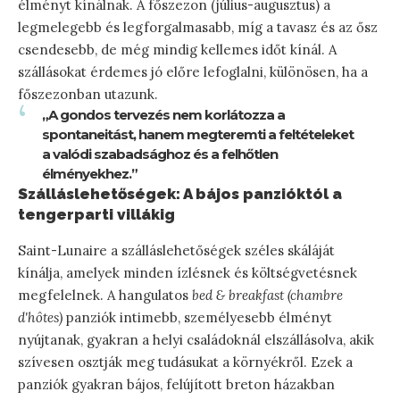
élményt kínálnak. A főszezon (július-augusztus) a
legmelegebb és legforgalmasabb, míg a tavasz és az ősz
csendesebb, de még mindig kellemes időt kínál. A
szállásokat érdemes jó előre lefoglalni, különösen, ha a
főszezonban utazunk.
„A gondos tervezés nem korlátozza a
spontaneitást, hanem megteremti a feltételeket
a valódi szabadsághoz és a felhőtlen
élményekhez.”
Szálláslehetőségek: A bájos panzióktól a
tengerparti villákig
Saint-Lunaire a szálláslehetőségek széles skáláját
kínálja, amelyek minden ízlésnek és költségvetésnek
megfelelnek. A hangulatos
bed & breakfast (chambre
d'hôtes)
panziók intimebb, személyesebb élményt
nyújtanak, gyakran a helyi családoknál elszállásolva, akik
szívesen osztják meg tudásukat a környékről. Ezek a
panziók gyakran bájos, felújított breton házakban