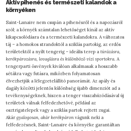
Aktív pihenés és természeti kalandok a
környéken
Saint-Lunaire nem csupán a pihenésről és a napozásról
szól; a környék számtalan lehetőséget kínál az aktív
kikapcsolódásra és a természeti kalandokra. A változatos
táj – a homokos strandoktól a sziklás partokig, az erdős
területektől a nyílt tengerig – ideális terep a
túrázásra,
kerékpározásra, lovaglásra és különböző vízi sportokra
. A
tengerparti ösvények kiválóan alkalmasak a hosszabb
sétákra vagy futásra, miközben folyamatosan
élvezhetjük a lélegzetelállító panorámát. Az apály és
dagály közötti jelentős különbség újabb dimenziót ad a
tevékenységeknek, hiszen a tenger visszahúzódásával új
területek válnak felfedezhetővé, például az
osztrigatelepek vagy a sziklás partok rejtett zugai.
Akár
gyalogosan, akár kerékpáron
vágunk neki a
felfedezésnek, Saint-Lunaire és környéke garantáltan