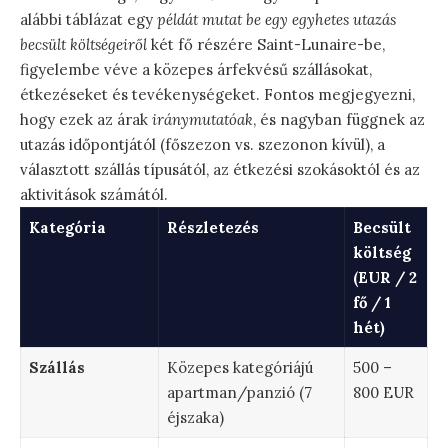
alábbi táblázat egy
példát mutat be egy egyhetes utazás
becsült költségeiről
két fő részére Saint-Lunaire-be,
figyelembe véve a közepes árfekvésű szállásokat,
étkezéseket és tevékenységeket. Fontos megjegyezni,
hogy ezek az árak
iránymutatóak
, és nagyban függnek az
utazás időpontjától (főszezon vs. szezonon kívül), a
választott szállás típusától, az étkezési szokásoktól és az
aktivitások számától.
Kategória
Részletezés
Becsült
költség
(EUR / 2
fő / 1
hét)
Szállás
Közepes kategóriájú
500 –
apartman/panzió (7
800 EUR
éjszaka)