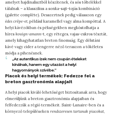
amelyet hajdinalisztből készítenek, és sós töltelékkel
tálalnak – a klasszikus a sonka-sajt-tojás kombináció
(galette complète). Desszertnek pedig válasszon egy
édes crêpe-et
, például karamellel vagy alma kompóttal. A
helyi kávézókban és pékségekben megkóstolhatja a
híres
kouign-amann
-t, egy réteges, vajas-cukros tésztát,
amely kihagyhatatlan breton finomság. Egy délutáni
kávé vagy cider a tengerre néző teraszon a tökéletes
módja a pihenésnek.
„Az autentikus ízek nem csupán ételeket
kínálnak, hanem egy utazást a helyi
hagyományok szívébe.”
Piacok és helyi termékek: Fedezze fel a
breton gasztronómia alapjait
A helyi piacok kiváló lehetőséget biztosítanak arra, hogy
elmerüljünk a breton gasztronómia alapjaiban és
felfedezzük a régió termékeit. Saint-Lunaire-ben és a
környező településeken
rendszeresen tartanak piacokat
,