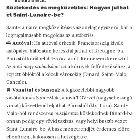
kultúra ölel át.”
Közlekedés és megközelítés: Hogyan juthat
el Saint-Lunaire-be?
Saint-Lunaire megközelítése viszonylag egyszerű, bár a
legrugalmasabb megoldás az
autóbérlés
.
🚎
Autóval:
Ha autóval érkezik, Franciaország kiváló
autópálya-hálózatán keresztül juthat el Bretagne-ba.
Párizstól körülbelül 4-5 óra az út, Rennes-en keresztül.
Az
autó nagy szabadságot ad
a környék felfedezéséhez, a
rejtett öblöktől a közeli városokig (Dinard, Saint-Malo,
Cancale).
🚆
Vonattal és busszal:
A legközelebbi nagyobb
vasútállomás
Saint-Malo
, ahová TGV-vel (nagysebességű
vonat) közvetlenül eljuthat Párizsból (kb. 3 óra). Saint-
Malo-ból rendszeres
buszjáratok
közlekednek Dinard-ba,
onnan pedig egy rövid taxizás, vagy helyi buszút vezet
Saint-Lunaire-be. A busz menetrendjét érdemes előre
ellenőrizni, különösen a hétvégékre.