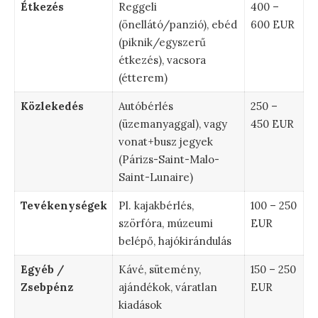
Étkezés
Reggeli
400 –
(önellátó/panzió), ebéd
600 EUR
(piknik/egyszerű
étkezés), vacsora
(étterem)
Közlekedés
Autóbérlés
250 –
(üzemanyaggal), vagy
450 EUR
vonat+busz jegyek
(Párizs-Saint-Malo-
Saint-Lunaire)
Tevékenységek
Pl. kajakbérlés,
100 – 250
szörfóra, múzeumi
EUR
belépő, hajókirándulás
Egyéb /
Kávé, sütemény,
150 – 250
Zsebpénz
ajándékok, váratlan
EUR
kiadások