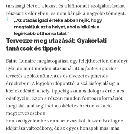
társasági életet, a luxust és a kifinomult szolgáltatásokat
részesítik előnyben, és nem bánják a nagyobb tömeget.
„Az utazás igazi értéke abban rejlik, hogy
megtaláljuk azt a helyet, ahol a lelkünk a
leginkább otthonra talál.”
Tervezze meg utazását: Gyakorlati
tanácsok és tippek
Saint-Lunaire meglátogatása egy felejthetetlen élményt
ígér, de mint minden utazásnál, itt is
fontos a gondos
tervezés
a zökkenőmentes és élvezetes pihenés
érdekében. A legjobb időponttól a szállásfoglalásig, a
közlekedéstől a helyi tippekig számos dologra érdemes
odafigyelni. Ezen a részen minden fontos információt
megtalál, ami segíthet a tökéletes breton vakáció
megtervezésében.
Fontos figyelembe venni az évszakot, hiszen Bretagne
időjárása változékony, és az egyes hónapok más-más