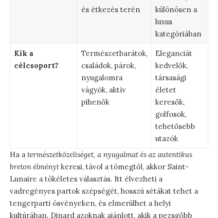
és étkezés terén
különösen a
luxus
kategóriában
Kik a
Természetbarátok,
Eleganciát
célcsoport?
családok, párok,
kedvelők,
nyugalomra
társasági
vágyók, aktív
életet
pihenők
keresők,
golfosok,
tehetősebb
utazók
Ha a
természetközeliséget, a nyugalmat és az autentikus
breton élményt
keresi, távol a tömegtől, akkor Saint-
Lunaire a tökéletes választás. Itt élvezheti a
vadregényes partok szépségét, hosszú sétákat tehet a
tengerparti ösvényeken, és elmerülhet a helyi
kultúrában. Dinard azoknak ajánlott, akik a pezsgőbb