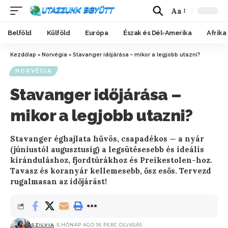
Aa
Belföld
Külföld
Európa
Észak és Dél-Amerika
Afrika
Kezdőlap
»
Norvégia
»
Stavanger időjárása – mikor a legjobb utazni?
NORVÉGIA
Stavanger időjárása –
mikor a legjobb utazni?
Stavanger éghajlata hűvös, csapadékos — a nyár
(júniustól augusztusig) a legsütésesebb és ideális
kiránduláshoz, fjordtúrákhoz és Preikestolen-hoz.
Tavasz és koranyár kellemesebb, ősz esős. Tervezd
rugalmasan az időjárást!
SZILVIA
5 HÓNAP AGO
16 PERC OLVASÁS