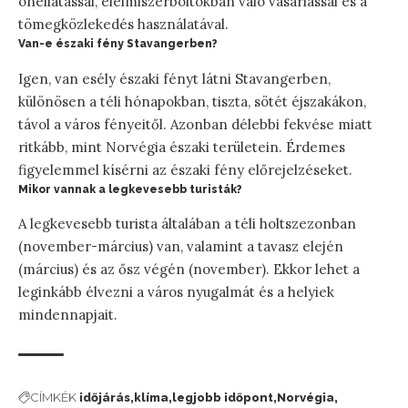
önellátással, élelmiszerboltokban való vásárlással és a
tömegközlekedés használatával.
Van-e északi fény Stavangerben?
Igen, van esély északi fényt látni Stavangerben,
különösen a téli hónapokban, tiszta, sötét éjszakákon,
távol a város fényeitől. Azonban délebbi fekvése miatt
ritkább, mint Norvégia északi területein. Érdemes
figyelemmel kísérni az északi fény előrejelzéseket.
Mikor vannak a legkevesebb turisták?
A legkevesebb turista általában a téli holtszezonban
(november-március) van, valamint a tavasz elején
(március) és az ősz végén (november). Ekkor lehet a
leginkább élvezni a város nyugalmát és a helyiek
mindennapjait.
CÍMKÉK
időjárás
klíma
legjobb időpont
Norvégia