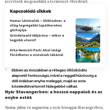
szeretnék megcsodálni a természet ébredését.
Kapcsolódó cikkek
Hamar látnivalók – Skibladner, a
világ legrégebbi lapátkerekes
gőzhajója
Grindelwald időjárása – mikor a
legjobb utazni?
Krka Nemzeti Park: Ahol (még)
fürödhetsz a vízesések lábánál
Ebben az évszakban a réteges öltözködés
alapvető fontosságú, mivel a reggeli hűvösség a
déli órákban enyhe meleggé, majd az este
közeledtével ismét hidegebbé válhat.
Nyár Stavangerben: a hosszú nappalok és az
enyhe esték
Június, július és augusztus a nyár hónapjai Stavangerben,