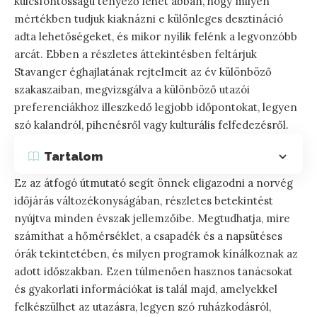
kulcsfontosságú tényező lehet abban, hogy milyen
mértékben tudjuk kiaknázni e különleges desztináció
adta lehetőségeket, és mikor nyílik felénk a legvonzóbb
arcát. Ebben a részletes áttekintésben feltárjuk
Stavanger éghajlatának rejtelmeit az év különböző
szakaszaiban, megvizsgálva a különböző utazói
preferenciákhoz illeszkedő legjobb időpontokat, legyen
szó kalandról, pihenésről vagy kulturális felfedezésről.
Tartalom
Ez az átfogó útmutató segít önnek eligazodni a norvég
időjárás változékonyságában, részletes betekintést
nyújtva minden évszak jellemzőibe. Megtudhatja, mire
számíthat a hőmérséklet, a csapadék és a napsütéses
órák tekintetében, és milyen programok kínálkoznak az
adott időszakban. Ezen túlmenően hasznos tanácsokat
és gyakorlati információkat is talál majd, amelyekkel
felkészülhet az utazásra, legyen szó ruházkodásról,