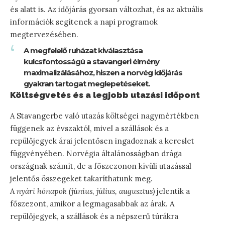
és alatt is. Az időjárás gyorsan változhat, és az aktuális
információk segítenek a napi programok
megtervezésében.
A megfelelő ruházat kiválasztása
kulcsfontosságú a stavangeri élmény
maximalizálásához, hiszen a norvég időjárás
gyakran tartogat meglepetéseket.
Költségvetés és a legjobb utazási időpont
A Stavangerbe való utazás költségei nagymértékben
függenek az évszaktól, mivel a szállások és a
repülőjegyek árai jelentősen ingadoznak a kereslet
függvényében. Norvégia általánosságban drága
országnak számít, de a főszezonon kívüli utazással
jelentős összegeket takaríthatunk meg.
A
nyári hónapok (június, július, augusztus)
jelentik a
főszezont, amikor a legmagasabbak az árak. A
repülőjegyek, a szállások és a népszerű túrákra