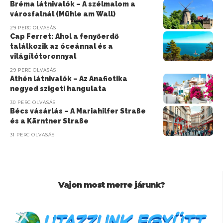
Bréma látnivalók – A szélmalom a
városfalnál (Mühle am Wall)
29 PERC OLVASÁS
Cap Ferret: Ahol a fenyőerdő
találkozik az óceánnal és a
világítótoronnyal
29 PERC OLVASÁS
Athén látnivalók – Az Anafiotika
negyed szigeti hangulata
30 PERC OLVASÁS
Bécs vásárlás – A Mariahilfer Straße
és a Kärntner Straße
31 PERC OLVASÁS
Vajon most merre járunk?