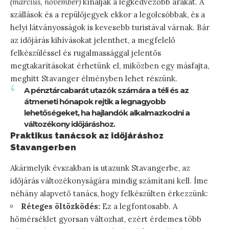
(március, november)
kínálják a legkedvezőbb árakat. A
szállások és a repülőjegyek ekkor a legolcsóbbak, és a
helyi látványosságok is kevesebb turistával várnak. Bár
az időjárás kihívásokat jelenthet, a megfelelő
felkészüléssel és rugalmassággal jelentős
megtakarításokat érhetünk el, miközben egy másfajta,
meghitt Stavanger élményben lehet részünk.
A pénztárcabarát utazók számára a téli és az
átmeneti hónapok rejtik a legnagyobb
lehetőségeket, ha hajlandók alkalmazkodni a
változékony időjáráshoz.
Praktikus tanácsok az időjáráshoz
Stavangerben
Akármelyik évszakban is utazunk Stavangerbe, az
időjárás változékonyságára mindig számítani kell. Íme
néhány alapvető tanács, hogy felkészülten érkezzünk:
Réteges öltözködés:
Ez a legfontosabb. A
hőmérséklet gyorsan változhat, ezért érdemes több