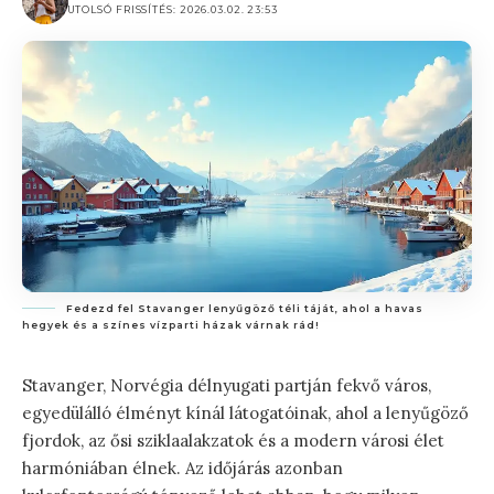
UTOLSÓ FRISSÍTÉS: 2026.03.02. 23:53
Fedezd fel Stavanger lenyűgöző téli táját, ahol a havas
hegyek és a színes vízparti házak várnak rád!
Stavanger, Norvégia délnyugati partján fekvő város,
egyedülálló élményt kínál látogatóinak, ahol a lenyűgöző
fjordok, az ősi sziklaalakzatok és a modern városi élet
harmóniában élnek. Az időjárás azonban