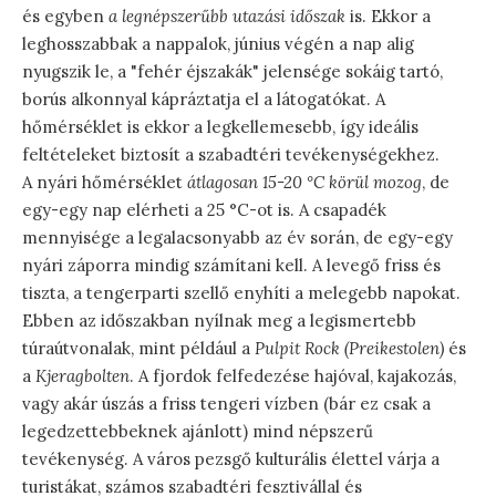
és egyben
a legnépszerűbb utazási időszak
is. Ekkor a
leghosszabbak a nappalok, június végén a nap alig
nyugszik le, a "fehér éjszakák" jelensége sokáig tartó,
borús alkonnyal kápráztatja el a látogatókat. A
hőmérséklet is ekkor a legkellemesebb, így ideális
feltételeket biztosít a szabadtéri tevékenységekhez.
A nyári hőmérséklet
átlagosan 15-20 °C körül mozog
, de
egy-egy nap elérheti a 25 °C-ot is. A csapadék
mennyisége a legalacsonyabb az év során, de egy-egy
nyári záporra mindig számítani kell. A levegő friss és
tiszta, a tengerparti szellő enyhíti a melegebb napokat.
Ebben az időszakban nyílnak meg a legismertebb
túraútvonalak, mint például a
Pulpit Rock (Preikestolen)
és
a
Kjeragbolten
. A fjordok felfedezése hajóval, kajakozás,
vagy akár úszás a friss tengeri vízben (bár ez csak a
legedzettebbeknek ajánlott) mind népszerű
tevékenység. A város pezsgő kulturális élettel várja a
turistákat, számos szabadtéri fesztivállal és