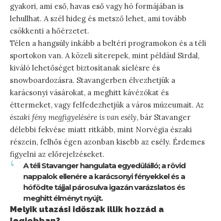
gyakori, ami eső, havas eső vagy hó formájában is
lehullhat. A szél hideg és metsző lehet, ami tovább
csökkenti a hőérzetet.
Télen a hangsúly inkább a beltéri programokon és a téli
sportokon van. A közeli síterepek, mint például Sirdal,
kiváló lehetőséget biztosítanak síelésre és
snowboardozásra. Stavangerben élvezhetjük a
karácsonyi vásárokat, a meghitt kávézókat és
éttermeket, vagy felfedezhetjük a város múzeumait.
Az
északi fény megfigyelésére is van esély
, bár Stavanger
délebbi fekvése miatt ritkább, mint Norvégia északi
részein, felhős égen azonban kisebb az esély. Érdemes
figyelni az előrejelzéseket.
A téli Stavanger hangulata egyedülálló; a rövid
nappalok ellenére a karácsonyi fényekkel és a
hófödte tájjal párosulva igazán varázslatos és
meghitt élményt nyújt.
Melyik utazási időszak illik hozzád a
legjobban?