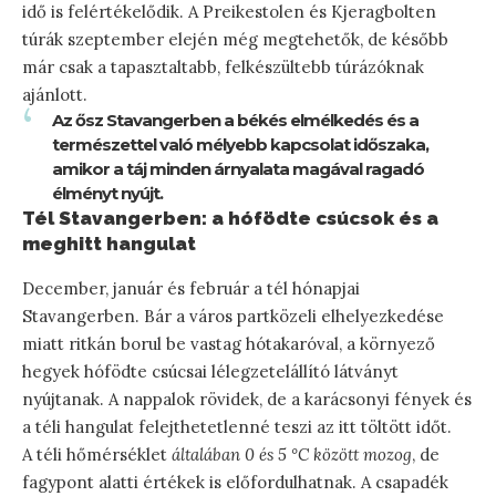
idő is felértékelődik. A Preikestolen és Kjeragbolten
túrák szeptember elején még megtehetők, de később
már csak a tapasztaltabb, felkészültebb túrázóknak
ajánlott.
Az ősz Stavangerben a békés elmélkedés és a
természettel való mélyebb kapcsolat időszaka,
amikor a táj minden árnyalata magával ragadó
élményt nyújt.
Tél Stavangerben: a hófödte csúcsok és a
meghitt hangulat
December, január és február a tél hónapjai
Stavangerben. Bár a város partközeli elhelyezkedése
miatt ritkán borul be vastag hótakaróval, a környező
hegyek hófödte csúcsai lélegzetelállító látványt
nyújtanak. A nappalok rövidek, de a karácsonyi fények és
a téli hangulat felejthetetlenné teszi az itt töltött időt.
A téli hőmérséklet
általában 0 és 5 °C között mozog
, de
fagypont alatti értékek is előfordulhatnak. A csapadék