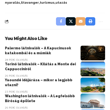
nyaralás
Stavanger
turizmus
utazás
You Might Also Like
Palermo látnivalók – A Kapucinusok
katakombái és a múmiák
28 PERC OLVASÁS
Torinó látnivalók – Kilátás a Monte dei
Cappucciniről
26 PERC OLVASÁS
Yaoundé időjárása – mikor a legjobb
utazni?
23 PERC OLVASÁS
Washington látnivalók – A Legfelsőbb
Bíróság épülete
26 PERC OLVASÁS