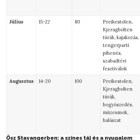
Július
15-22
80
Preikestolen,
Kjeragbolten
túrák, kajakozás,
tengerparti
pihenés,
szabadtéri
fesztiválok
Augusztus
14-20
100
Preikestolen,
Kjeragbolten
túrák,
bogyószedés,
múzeumok,
halászat
Ősz Stavangerben: a színes táj és a nyugalom