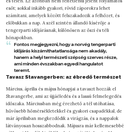
és télen. Ez azonban nem feltétlenül jelent folyamatos
esőt; sokkal inkább gyakori, rövid záporokra lehet
számítani, amelyek között felszakadozik a felhőzet, és
előbukkan a nap. A szél szintén állandó kísérője a
tengerparti időjárásnak, különösen az őszi és téli
hónapokban.
Fontos megjegyezni, hogy a norvég tengerparti
időjárás kiszámíthatatlansága nem akadály,
hanem a helyi természeti szépség szerves része,
ami minden évszakban egyedi hangulatot
teremt.
Tavasz Stavangerben: az ébredő természet
Március, április és május hónapjai a tavaszt hozzák el
Stavangerbe, ami az újjáéledés és a lassú felmelegedés
időszaka. Márciusban még érezhető a tél utóhatása,
hűvösebb hőmérsékletekkel és gyakori csapadékkal, de
már áprilisban megkezdődik a virágzás, és a nappalok
látványosan hosszabbodnak. Májusra már kellemesebbé