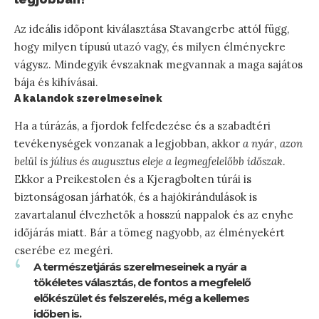
Az ideális időpont kiválasztása Stavangerbe attól függ,
hogy milyen típusú utazó vagy, és milyen élményekre
vágysz. Mindegyik évszaknak megvannak a maga sajátos
bája és kihívásai.
A kalandok szerelmeseinek
Ha a túrázás, a fjordok felfedezése és a szabadtéri
tevékenységek vonzanak a legjobban, akkor
a nyár, azon
belül is július és augusztus eleje a legmegfelelőbb időszak
.
Ekkor a Preikestolen és a Kjeragbolten túrái is
biztonságosan járhatók, és a hajókirándulások is
zavartalanul élvezhetők a hosszú nappalok és az enyhe
időjárás miatt. Bár a tömeg nagyobb, az élményekért
cserébe ez megéri.
A természetjárás szerelmeseinek a nyár a
tökéletes választás, de fontos a megfelelő
előkészület és felszerelés, még a kellemes
időben is.