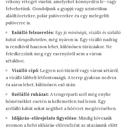
vékony réteget viselni, amelyeket könnyedén le- vagy
felvehetünk. Gondoljunk a gyapjú vagy szintetikus
aláöltözetekre, polár pulóverekre és egy melegebb
pulóverre is.
Esőálló felszerelés:
Egy jó minőségű, vízálló és szélálló
kabát elengedhetetlen
, még nyáron is. Egy vízálló nadrág
is rendkívül hasznos lehet, különösen túrázáskor. Ne
feledkezzünk meg egy esernyőről sem a városi
sétákhoz.
Vízálló cipő:
Legyen szó túráról vagy városi sétáról,
a vízálló lábbeli létfontosságú. A terep gyakran nedves
és sáros lehet, különösen eső után.
Szélálló ruházat:
A tengerparti szél még enyhe
hőmérséklet esetén is kellemetlen tud lenni. Egy
szélálló kabát sokat segíthet a hőérzet megőrzésében.
Időjárás-előrejelzés figyelése:
Mindig kövessük
nyomon a helyi időjárás-előrejelzést az utazásunk előtt