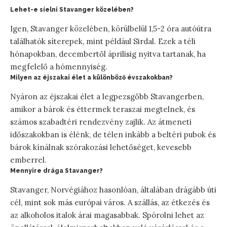
Lehet-e síelni Stavanger közelében?
Igen, Stavanger közelében, körülbelül 1,5-2 óra autóútra
találhatók síterepek, mint például Sirdal. Ezek a téli
hónapokban, decembertől áprilisig nyitva tartanak, ha
megfelelő a hómennyiség.
Milyen az éjszakai élet a különböző évszakokban?
Nyáron az éjszakai élet a legpezsgőbb Stavangerben,
amikor a bárok és éttermek teraszai megtelnek, és
számos szabadtéri rendezvény zajlik. Az átmeneti
időszakokban is élénk, de télen inkább a beltéri pubok és
bárok kínálnak szórakozási lehetőséget, kevesebb
emberrel.
Mennyire drága Stavanger?
Stavanger, Norvégiához hasonlóan, általában drágább úti
cél, mint sok más európai város. A szállás, az étkezés és
az alkoholos italok árai magasabbak. Spórolni lehet az