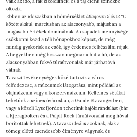
válik az idő, a fák kizöldülnek, és a táj élénk színekbe
öltözik.
Ebben az időszakban a hőmérséklet
átlagosan 5 és 12 °C
között alakul
, márciusban az alacsonyabb, májusban a
magasabb értékek dominálnak. A csapadék mennyisége
csökkenni kezd a téli hónapokhoz képest, de még
mindig gyakoriak az esők, így érdemes felkészülni rájuk.
A hegyekben még hosszan megmaradhat a hó, de az
alacsonyabban fekvő túraútvonalak már járhatóvá
válnak.
Tavaszi tevékenységek közé tartozik a város
felfedezése, a múzeumok látogatása, mint például az
olajmúzeum vagy a konzervmúzeum. Kellemes sétákat
tehetünk a színes óvárosban, a Gamle Stavangerben,
vagy a közeli Lysefjordon tehetünk hajókirándulást (bár
a Kjeragbolten és a Pulpit Rock túraútvonalai még hóval
borítottak lehetnek). A tavasz ideális azoknak, akik a
tömeg előtti csendesebb élményre vágynak, és