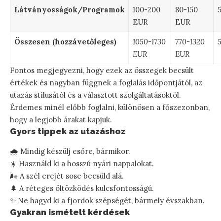
Látványosságok/Programok
100-200
80-150
EUR
EUR
Összesen (hozzávetőleges)
1050-1730
770-1320
EUR
EUR
Fontos megjegyezni, hogy ezek az összegek becsült
értékek és nagyban függnek a foglalás időpontjától, az
utazás stílusától és a választott szolgáltatásoktól.
Érdemes minél előbb foglalni, különösen a főszezonban,
hogy a legjobb árakat kapjuk.
Gyors tippek az utazáshoz
🌧️ Mindig készülj esőre, bármikor.
☀️ Használd ki a hosszú nyári nappalokat.
🌬️ A szél erejét sose becsüld alá.
🌲 A réteges öltözködés kulcsfontosságú.
✨ Ne hagyd ki a fjordok szépségét, bármely évszakban.
Gyakran ismételt kérdések