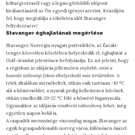
költségvetésről vagy a legmegfelelőbb időpont
kiválasztásáról az Ön egyedi igényei szerint. Készüljön
fel, hogy megtalálja a tökéletes időt Stavanger
felfedezésére!
Stavanger éghajlatának megértése
Stavanger, Norvégia nyugati partvidékén, az Északi-
tenger közvetlen közelében helyezkedik el, éghajlatát a
Golf-áramlat jelentősen befolyásolja. Ez azt jelenti, hogy
a régióban az időjárás jellemzően
enyhébb, mint a
hasonló szélességi fokon elhelyezkedő más területeken
. A
telek általában mérsékeltek, ritkán esik tartósan -10 °C
alá a hőmérséklet, a nyarak pedig kellemesen hűvösek,
ritkán emelkedik 20-22 °C fölé a hőmérő higanyszála.
Ugyanakkor az időjárás
rendkívül változékony
lehet, még
egyetlen napon belül is.
A csapadék mennyisége viszonylag magas, Stavanger az
egyik legcsapadékosabb norvég város, különösen ősszel