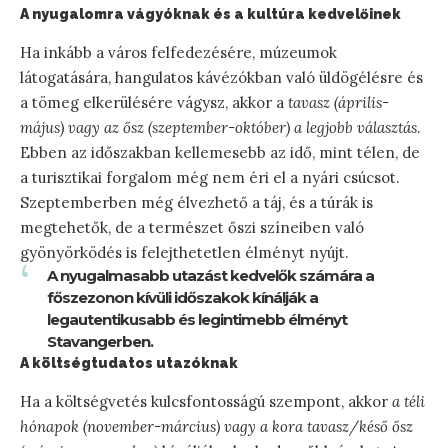
A nyugalomra vágyóknak és a kultúra kedvelőinek
Ha inkább a város felfedezésére, múzeumok
látogatására, hangulatos kávézókban való üldögélésre és
a tömeg elkerülésére vágysz, akkor a
tavasz (április-
május) vagy az ősz (szeptember-október) a legjobb választás
.
Ebben az időszakban kellemesebb az idő, mint télen, de
a turisztikai forgalom még nem éri el a nyári csúcsot.
Szeptemberben még élvezhető a táj, és a túrák is
megtehetők, de a természet őszi színeiben való
gyönyörködés is felejthetetlen élményt nyújt.
A nyugalmasabb utazást kedvelők számára a
főszezonon kívüli időszakok kínálják a
legautentikusabb és legintimebb élményt
Stavangerben.
A költségtudatos utazóknak
Ha a költségvetés kulcsfontosságú szempont, akkor
a téli
hónapok (november-március) vagy a kora tavasz/késő ősz