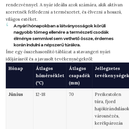
rendezvénnyel. A nyár ideális azok számára, akik aktívan
szeretnék felfedezni a természetet, és élvezni a hosszú,
világos estéket.
A nyári hónapokban a látványosságok körüli
nagyobb tömeg ellenére a természeti csodák
élménye semmivel sem vethető össze, érdemes
korán indulni a népszerű túrákra.
Íme egy összehasonlító táblázat a stavangeri nyári
időjárásról és a javasolt tevékenységekről:
Hónap
Átlagos
Átlagos
Jellegzetes
hőmérséklet
csapadék
tevékenysége
(°C)
(mm)
Június
12-18
70
Preikestolen
túra, fjord
hajókirándulások
városnézés,
kerékpározás