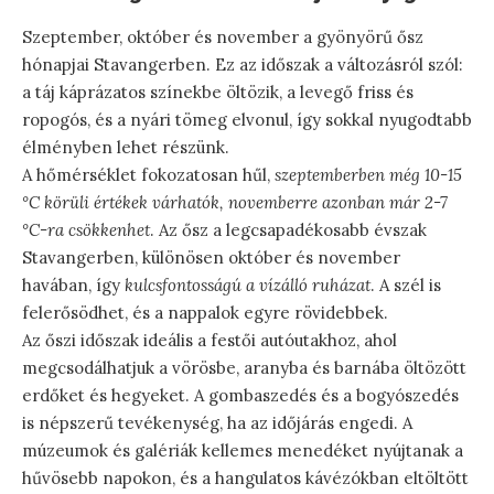
Szeptember, október és november a gyönyörű ősz
hónapjai Stavangerben. Ez az időszak a változásról szól:
a táj káprázatos színekbe öltözik, a levegő friss és
ropogós, és a nyári tömeg elvonul, így sokkal nyugodtabb
élményben lehet részünk.
A hőmérséklet fokozatosan hűl,
szeptemberben még 10-15
°C körüli értékek várhatók, novemberre azonban már 2-7
°C-ra csökkenhet
. Az ősz a legcsapadékosabb évszak
Stavangerben, különösen október és november
havában, így
kulcsfontosságú a vízálló ruházat
. A szél is
felerősödhet, és a nappalok egyre rövidebbek.
Az őszi időszak ideális a festői autóutakhoz, ahol
megcsodálhatjuk a vörösbe, aranyba és barnába öltözött
erdőket és hegyeket. A gombaszedés és a bogyószedés
is népszerű tevékenység, ha az időjárás engedi. A
múzeumok és galériák kellemes menedéket nyújtanak a
hűvösebb napokon, és a hangulatos kávézókban eltöltött