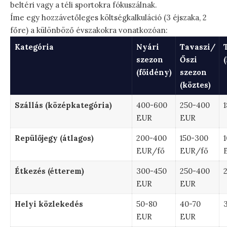
beltéri vagy a téli sportokra fókuszálnak.
Íme egy hozzávetőleges költségkalkuláció (3 éjszaka, 2
főre) a különböző évszakokra vonatkozóan:
Kategória
Nyári
Tavaszi/
szezon
Őszi
(főidény)
szezon
(köztes)
Szállás (középkategória)
400-600
250-400
EUR
EUR
Repülőjegy (átlagos)
200-400
150-300
EUR/fő
EUR/fő
Étkezés (étterem)
300-450
250-400
EUR
EUR
Helyi közlekedés
50-80
40-70
EUR
EUR