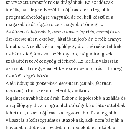
szervezett transzferek is drágábbak. Ez az időszak
ideális, ha a legkedvezőbb időjárásra és a legtöbb
programlehetőségre vágyunk, de fel kell készülni a
magasabb költségekre és a nagyobb tömegre.
Az
átmeneti időszakok, azaz a tavasz (április, május) és az
ősz (szeptember, október)
, általában jobb ár-érték arányt
kínálnak. A szállás és a repülőjegy árai mérsékeltebbek,
és bár az időjárás változékonyabb, még mindig sok
szabadtéri tevékenység elérhető. Ez ideális választás
azoknak, akik egyensúlyt keresnek az időjárás, a tömeg
és a költségek között.
A
téli hónapok (november, december, január, február,
március)
a holtszezont jelentik, amikor a
legalacsonyabbak az árak. Ekkor a legolcsóbb a szállás és
a repülőjegy, de a programlehetőségek korlátozottabbak
lehetnek, és az időjárás is a legzordabb. Ez a legjobb
választás a költségtudatos utazóknak, akik nem bánják a
hűvösebb időt és a rövidebb nappalokat, és inkább a