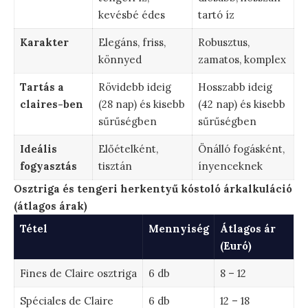
kevésbé édes
tartó íz
Karakter
Elegáns, friss,
Robusztus,
könnyed
zamatos, komplex
Tartás a
Rövidebb ideig
Hosszabb ideig
claires-ben
(28 nap) és kisebb
(42 nap) és kisebb
sűrűségben
sűrűségben
Ideális
Előételként,
Önálló fogásként,
fogyasztás
tisztán
ínyenceknek
Osztriga és tengeri herkentyű kóstoló árkalkuláció
(átlagos árak)
Tétel
Mennyiség
Átlagos ár
(Euró)
Fines de Claire osztriga
6 db
8 – 12
Spéciales de Claire
6 db
12 – 18