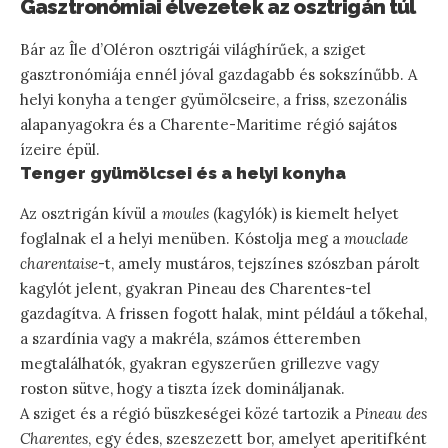
Gasztronómiai élvezetek az osztrigán túl
Bár az Île d’Oléron osztrigái világhírűek, a sziget
gasztronómiája ennél jóval gazdagabb és sokszínűbb. A
helyi konyha a tenger gyümölcseire, a friss, szezonális
alapanyagokra és a Charente-Maritime régió sajátos
ízeire épül.
Tenger gyümölcsei és a helyi konyha
Az osztrigán kívül a
moules
(kagylók) is kiemelt helyet
foglalnak el a helyi menüben. Kóstolja meg a
mouclade
charentaise
-t, amely mustáros, tejszínes szószban párolt
kagylót jelent, gyakran Pineau des Charentes-tel
gazdagítva. A frissen fogott halak, mint például a tőkehal,
a szardínia vagy a makréla, számos étteremben
megtalálhatók, gyakran egyszerűen grillezve vagy
roston sütve, hogy a tiszta ízek domináljanak.
A sziget és a régió büszkeségei közé tartozik a
Pineau des
Charentes
, egy édes, szeszezett bor, amelyet aperitifként