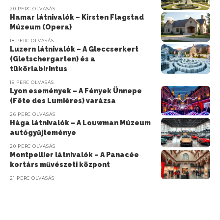
20 PERC OLVASÁS
Hamar látnivalók – Kirsten Flagstad
Múzeum (Opera)
18 PERC OLVASÁS
Luzern látnivalók – A Gleccserkert
(Gletschergarten) és a
tükörlabirintus
18 PERC OLVASÁS
Lyon események – A Fények Ünnepe
(Fête des Lumières) varázsa
26 PERC OLVASÁS
Hága látnivalók – A Louwman Múzeum
autógyűjteménye
20 PERC OLVASÁS
Montpellier látnivalók – A Panacée
kortárs művészeti központ
21 PERC OLVASÁS