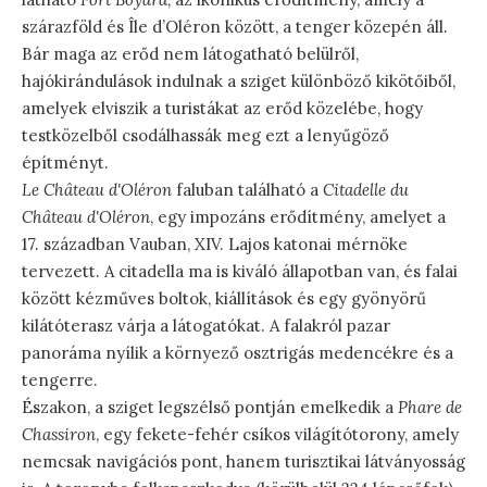
szárazföld és Île d’Oléron között, a tenger közepén áll.
Bár maga az erőd nem látogatható belülről,
hajókirándulások indulnak a sziget különböző kikötőiből,
amelyek elviszik a turistákat az erőd közelébe, hogy
testközelből csodálhassák meg ezt a lenyűgöző
építményt.
Le Château d'Oléron
faluban található a
Citadelle du
Château d'Oléron
, egy impozáns erődítmény, amelyet a
17. században Vauban, XIV. Lajos katonai mérnöke
tervezett. A citadella ma is kiváló állapotban van, és falai
között kézműves boltok, kiállítások és egy gyönyörű
kilátóterasz várja a látogatókat. A falakról pazar
panoráma nyílik a környező osztrigás medencékre és a
tengerre.
Északon, a sziget legszélső pontján emelkedik a
Phare de
Chassiron
, egy fekete-fehér csíkos világítótorony, amely
nemcsak navigációs pont, hanem turisztikai látványosság