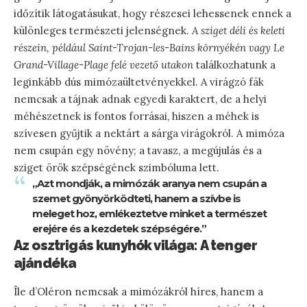
időzítik látogatásukat, hogy részesei lehessenek ennek a
különleges természeti jelenségnek.
A sziget déli és keleti
részein, például Saint-Trojan-les-Bains környékén vagy Le
Grand-Village-Plage felé vezető utakon
találkozhatunk a
leginkább dús mimózaültetvényekkel. A virágzó fák
nemcsak a tájnak adnak egyedi karaktert, de a helyi
méhészetnek is fontos forrásai, hiszen a méhek is
szívesen gyűjtik a nektárt a sárga virágokról. A mimóza
nem csupán egy növény; a tavasz, a megújulás és a
sziget örök szépségének szimbóluma lett.
„Azt mondják, a mimózák aranya nem csupán a
szemet gyönyörködteti, hanem a szívbe is
meleget hoz, emlékeztetve minket a természet
erejére és a kezdetek szépségére.”
Az osztrigás kunyhók világa: A tenger
ajándéka
Île d’Oléron nemcsak a mimózákról híres, hanem a