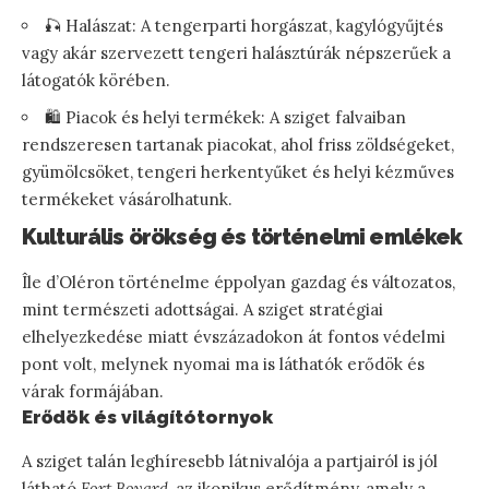
🎣 Halászat: A tengerparti horgászat, kagylógyűjtés
vagy akár szervezett tengeri halásztúrák népszerűek a
látogatók körében.
🛍️ Piacok és helyi termékek: A sziget falvaiban
rendszeresen tartanak piacokat, ahol friss zöldségeket,
gyümölcsöket, tengeri herkentyűket és helyi kézműves
termékeket vásárolhatunk.
Kulturális örökség és történelmi emlékek
Île d’Oléron történelme éppolyan gazdag és változatos,
mint természeti adottságai. A sziget stratégiai
elhelyezkedése miatt évszázadokon át fontos védelmi
pont volt, melynek nyomai ma is láthatók erődök és
várak formájában.
Erődök és világítótornyok
A sziget talán leghíresebb látnivalója a partjairól is jól
látható
Fort Boyard
, az ikonikus erődítmény, amely a