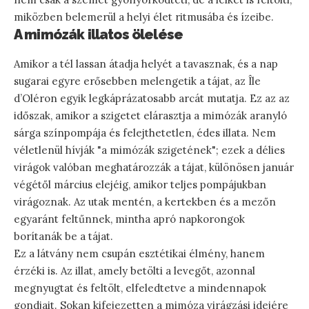
miközben belemerül a helyi élet ritmusába és ízeibe.
A mimózák illatos ölelése
Amikor a tél lassan átadja helyét a tavasznak, és a nap
sugarai egyre erősebben melengetik a tájat, az Île
d’Oléron egyik legkáprázatosabb arcát mutatja. Ez az az
időszak, amikor a szigetet elárasztja a mimózák aranyló
sárga színpompája és felejthetetlen, édes illata. Nem
véletlenül hívják "a mimózák szigetének"; ezek a délies
virágok valóban meghatározzák a tájat, különösen január
végétől március elejéig, amikor teljes pompájukban
virágoznak. Az utak mentén, a kertekben és a mezőn
egyaránt feltűnnek, mintha apró napkorongok
borítanák be a tájat.
Ez a látvány nem csupán esztétikai élmény, hanem
érzéki is. Az illat, amely betölti a levegőt, azonnal
megnyugtat és feltölt, elfeledtetve a mindennapok
gondjait. Sokan kifejezetten a mimóza virágzási idejére