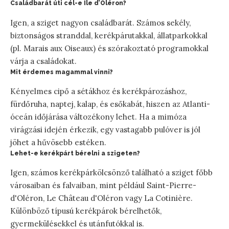
Családbarát úti cél-e Île d’Oléron?
Igen, a sziget nagyon családbarát. Számos sekély,
biztonságos stranddal, kerékpárutakkal, állatparkokkal
(pl. Marais aux Oiseaux) és szórakoztató programokkal
várja a családokat.
Mit érdemes magammal vinni?
Kényelmes cipő a sétákhoz és kerékpározáshoz,
fürdőruha, naptej, kalap, és esőkabát, hiszen az Atlanti-
óceán időjárása változékony lehet. Ha a mimóza
virágzási idején érkezik, egy vastagabb pulóver is jól
jöhet a hűvösebb estéken.
Lehet-e kerékpárt bérelni a szigeten?
Igen, számos kerékpárkölcsönző található a sziget főbb
városaiban és falvaiban, mint például Saint-Pierre-
d'Oléron, Le Château d'Oléron vagy La Cotinière.
Különböző típusú kerékpárok bérelhetők,
gyermekülésekkel és utánfutókkal is.