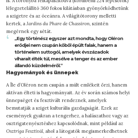
is. A toronyba felkapaszkodva (körülbelül 224 lépcsőfok)
lélegzetelállító 360 fokos kilátásban gyönyörködhetünk
a szigetre és az óceánra. A világítótorony melletti
kertek, a
Jardins du Phare de Chassiron
, szintén
megérnek egy sétát.
„Egy történész egyszer azt mondta, hogy Oléron
erődjei nem csupán kőből épült falak, hanem a
történelem suttogói, amelyek évszázadok
viharait élték túl, mesélve a tenger és az ember
állandó küzdelméről.”
Hagyományok és ünnepek
A Île d’Oléron nem csupán a múlt emlékeit őrzi, hanem
aktívan élteti is hagyományait. Az év során számos helyi
ünnepséget és fesztivált rendeznek, amelyek
bemutatják a sziget kulturális gazdagságát. Ezek az
események gyakran a tengerhez, a halászathoz vagy az
osztrigatenyésztéshez kapcsolódnak, mint például az
Osztriga Fesztivál
, ahol a látogatók megismerkedhetnek