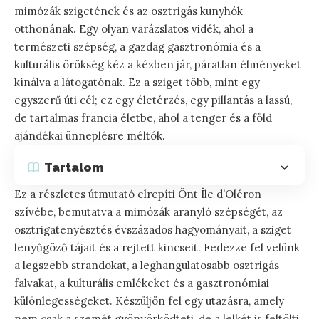
mimózák szigetének és az osztrigás kunyhók
otthonának. Egy olyan varázslatos vidék, ahol a
természeti szépség, a gazdag gasztronómia és a
kulturális örökség kéz a kézben jár, páratlan élményeket
kínálva a látogatónak. Ez a sziget több, mint egy
egyszerű úti cél; ez egy életérzés, egy pillantás a lassú,
de tartalmas francia életbe, ahol a tenger és a föld
ajándékai ünneplésre méltók.
Tartalom
Ez a részletes útmutató elrepíti Önt Île d’Oléron
szívébe, bemutatva a mimózák aranyló szépségét, az
osztrigatenyésztés évszázados hagyományait, a sziget
lenyűgöző tájait és a rejtett kincseit. Fedezze fel velünk
a legszebb strandokat, a leghangulatosabb osztrigás
falvakat, a kulturális emlékeket és a gasztronómiai
különlegességeket. Készüljön fel egy utazásra, amely
nem csak a szemét gyönyörködteti, de a lelkét is feltölti,