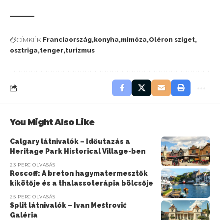
CÍMKÉK
Franciaország
konyha
mimóza
Oléron sziget
osztriga
tenger
turizmus
You Might Also Like
Calgary látnivalók – Időutazás a
Heritage Park Historical Village-ben
23 PERC OLVASÁS
Roscoff: A breton hagymatermesztők
kikötője és a thalassoterápia bölcsője
25 PERC OLVASÁS
Split látnivalók – Ivan Meštrović
Galéria