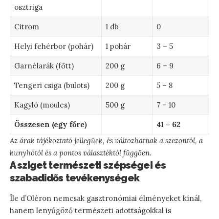
osztriga
Citrom
1 db
0
Helyi fehérbor (pohár)
1 pohár
3 – 5
Garnélarák (főtt)
200 g
6 – 9
Tengeri csiga (bulots)
200 g
5 – 8
Kagyló (moules)
500 g
7 – 10
Összesen (egy főre)
41 – 62
Az árak tájékoztató jellegűek, és változhatnak a szezontól, a
kunyhótól és a pontos választéktól függően.
A sziget természeti szépségei és
szabadidős tevékenységek
Île d’Oléron nemcsak gasztronómiai élményeket kínál,
hanem lenyűgöző természeti adottságokkal is