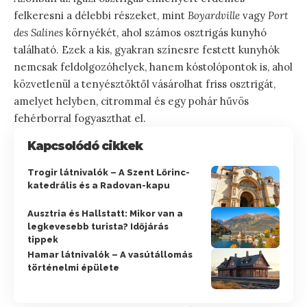
felkeresni a délebbi részeket, mint
Boyardville
vagy
Port
des Salines
környékét, ahol számos osztrigás kunyhó
található. Ezek a kis, gyakran színesre festett kunyhók
nemcsak feldolgozóhelyek, hanem kóstolópontok is, ahol
közvetlenül a tenyésztőktől vásárolhat friss osztrigát,
amelyet helyben, citrommal és egy pohár hűvös
fehérborral fogyaszthat el.
Kapcsolódó cikkek
Trogir látnivalók – A Szent Lőrinc-
katedrális és a Radovan-kapu
Ausztria és Hallstatt: Mikor van a
legkevesebb turista? Időjárás
tippek
Hamar látnivalók – A vasútállomás
történelmi épülete