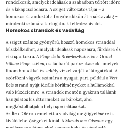
rendelkezik, amelyek ideálisak a szabadban töltött időre
és a kikapcsolódásra. A sziget változatos tájai – a
homokos strandoktól a fenyőerdőkön át a sóstavakig –
mindenki számára tartogatnak felfedeznivalót.
Homokos strandok és vadvilág
A sziget számos gyönyörű, hosszú homokos stranddal
büszkélkedhet, amelyek ideálisak napozásra, fürdésre és
vízi sportokra.
A Plage de la Brée-les-Bains
és a
Grand
Village Plage
széles, családbarát partszakaszok, amelyek
finom homokkal és sekély vízzel várják a látogatókat. A
szörfözni vágyók számára a nyugati part, például a
Vert-
Bois
strand nyújt ideális körülményeket a hullámokkal
való küzdelemre. A strandok mentén gyakran találunk
hangulatos kis éttermeket és bárokat, ahol
megkóstolhatjuk a helyi specialitásokat.
Az Île d’Oléron emellett a vadvilág megfigyelésére is
kiváló lehetőségeket kínál. A
Marais aux Oiseaux
egy
madárrezervátum, ahol számos helyi és vándorló