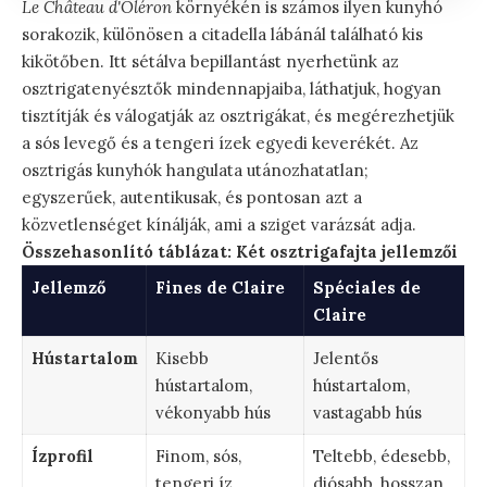
Le Château d'Oléron
környékén is számos ilyen kunyhó
sorakozik, különösen a citadella lábánál található kis
kikötőben. Itt sétálva bepillantást nyerhetünk az
osztrigatenyésztők mindennapjaiba, láthatjuk, hogyan
tisztítják és válogatják az osztrigákat, és megérezhetjük
a sós levegő és a tengeri ízek egyedi keverékét. Az
osztrigás kunyhók hangulata utánozhatatlan;
egyszerűek, autentikusak, és pontosan azt a
közvetlenséget kínálják, ami a sziget varázsát adja.
Összehasonlító táblázat: Két osztrigafajta jellemzői
Jellemző
Fines de Claire
Spéciales de
Claire
Hústartalom
Kisebb
Jelentős
hústartalom,
hústartalom,
vékonyabb hús
vastagabb hús
Ízprofil
Finom, sós,
Teltebb, édesebb,
tengeri íz,
diósabb, hosszan