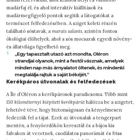
madárfaj él, és ahol interaktív kiállítások és
madármegfigyelő pontok segítik a látogatókat a
természet felfedezésében. A sziget keleti részén
található sóstavak, a
marais salants
, szintén fontos
ökológiai élőhelyek, ahol a sós mocsarak egyedi növény-
és állatvilága figyelhető meg.
„Egy tapasztalt utazó azt mondta, Oléron
strandjai olyanok, mint a festői vásznak, amelyek
minden nap más árnyalatot öltenek, és mindenki
megtalálja rajtuk a saját békéjét.”
Kerékpáros útvonalak és felfedezések
A Île d’Oléron a kerékpárosok paradicsoma. Több mint
150 kilométernyi kiépített kerékpárút
hálózza be a szigetet,
lehetővé téve, hogy biztonságosan és kényelmesen
fedezzük fel a tájat. Ezek az útvonalak a tengerpart
mentén, a fenyőerdőkön keresztül és a bájos kis
falvakon át vezetnek, csodálatos panorámát és friss