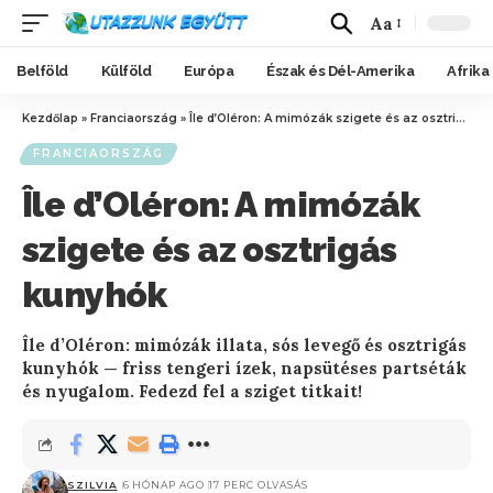
Aa
Belföld
Külföld
Európa
Észak és Dél-Amerika
Afrika
Kezdőlap
»
Franciaország
»
Île d’Oléron: A mimózák szigete és az osztrigás kunyhók
FRANCIAORSZÁG
Île d’Oléron: A mimózák
szigete és az osztrigás
kunyhók
Île d’Oléron: mimózák illata, sós levegő és osztrigás
kunyhók — friss tengeri ízek, napsütéses partséták
és nyugalom. Fedezd fel a sziget titkait!
SZILVIA
6 HÓNAP AGO
17 PERC OLVASÁS