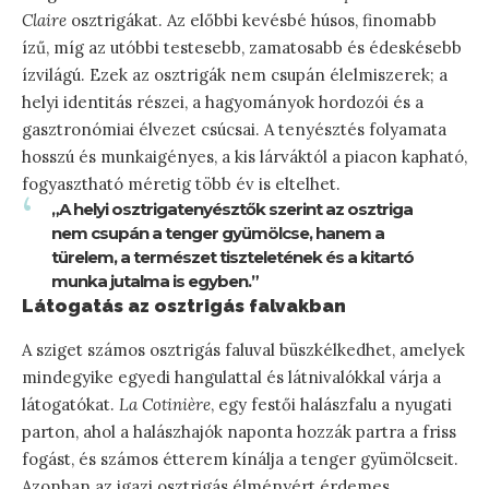
Claire
osztrigákat. Az előbbi kevésbé húsos, finomabb
ízű, míg az utóbbi testesebb, zamatosabb és édeskésebb
ízvilágú. Ezek az osztrigák nem csupán élelmiszerek; a
helyi identitás részei, a hagyományok hordozói és a
gasztronómiai élvezet csúcsai. A tenyésztés folyamata
hosszú és munkaigényes, a kis lárváktól a piacon kapható,
fogyasztható méretig több év is eltelhet.
„A helyi osztrigatenyésztők szerint az osztriga
nem csupán a tenger gyümölcse, hanem a
türelem, a természet tiszteletének és a kitartó
munka jutalma is egyben.”
Látogatás az osztrigás falvakban
A sziget számos osztrigás faluval büszkélkedhet, amelyek
mindegyike egyedi hangulattal és látnivalókkal várja a
látogatókat.
La Cotinière
, egy festői halászfalu a nyugati
parton, ahol a halászhajók naponta hozzák partra a friss
fogást, és számos étterem kínálja a tenger gyümölcseit.
Azonban az igazi osztrigás élményért érdemes