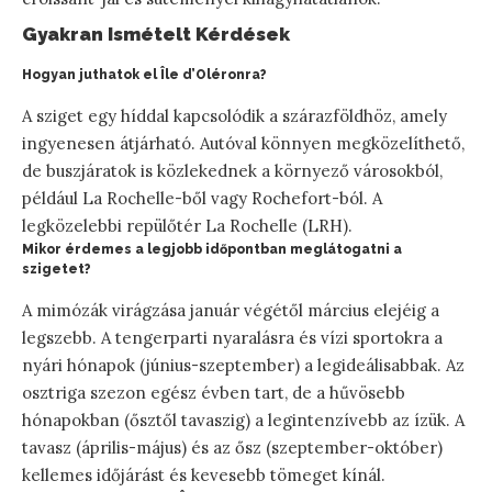
Gyakran Ismételt Kérdések
Hogyan juthatok el Île d’Oléronra?
A sziget egy híddal kapcsolódik a szárazföldhöz, amely
ingyenesen átjárható. Autóval könnyen megközelíthető,
de buszjáratok is közlekednek a környező városokból,
például La Rochelle-ből vagy Rochefort-ból. A
legközelebbi repülőtér La Rochelle (LRH).
Mikor érdemes a legjobb időpontban meglátogatni a
szigetet?
A mimózák virágzása január végétől március elejéig a
legszebb. A tengerparti nyaralásra és vízi sportokra a
nyári hónapok (június-szeptember) a legideálisabbak. Az
osztriga szezon egész évben tart, de a hűvösebb
hónapokban (ősztől tavaszig) a legintenzívebb az ízük. A
tavasz (április-május) és az ősz (szeptember-október)
kellemes időjárást és kevesebb tömeget kínál.