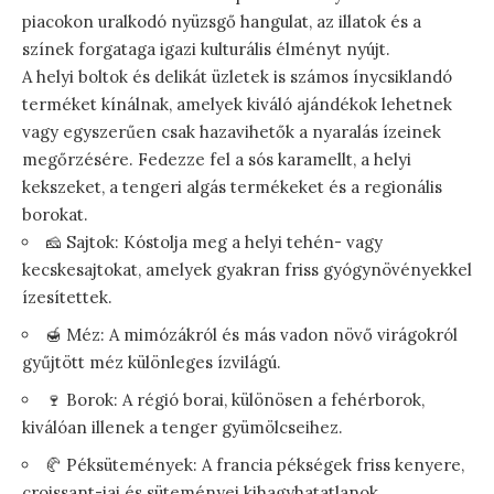
piacokon uralkodó nyüzsgő hangulat, az illatok és a
színek forgataga igazi kulturális élményt nyújt.
A helyi boltok és delikát üzletek is számos ínycsiklandó
terméket kínálnak, amelyek kiváló ajándékok lehetnek
vagy egyszerűen csak hazavihetők a nyaralás ízeinek
megőrzésére. Fedezze fel a sós karamellt, a helyi
kekszeket, a tengeri algás termékeket és a regionális
borokat.
🧀 Sajtok: Kóstolja meg a helyi tehén- vagy
kecskesajtokat, amelyek gyakran friss gyógynövényekkel
ízesítettek.
🍯 Méz: A mimózákról és más vadon növő virágokról
gyűjtött méz különleges ízvilágú.
🍷 Borok: A régió borai, különösen a fehérborok,
kiválóan illenek a tenger gyümölcseihez.
🥐 Péksütemények: A francia pékségek friss kenyere,
croissant-jai és süteményei kihagyhatatlanok.