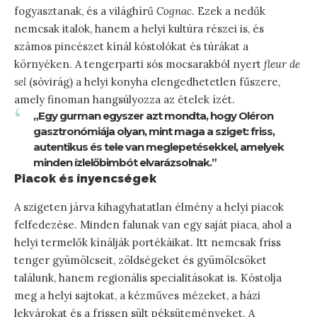
fogyasztanak, és a világhírű
Cognac
. Ezek a nedűk
nemcsak italok, hanem a helyi kultúra részei is, és
számos pincészet kínál kóstolókat és túrákat a
környéken. A tengerparti sós mocsarakból nyert
fleur de
sel
(sóvirág) a helyi konyha elengedhetetlen fűszere,
amely finoman hangsúlyozza az ételek ízét.
„Egy gurman egyszer azt mondta, hogy Oléron
gasztronómiája olyan, mint maga a sziget: friss,
autentikus és tele van meglepetésekkel, amelyek
minden ízlelőbimbót elvarázsolnak.”
Piacok és ínyencségek
A szigeten járva kihagyhatatlan élmény a helyi piacok
felfedezése. Minden falunak van egy saját piaca, ahol a
helyi termelők kínálják portékáikat. Itt nemcsak friss
tenger gyümölcseit, zöldségeket és gyümölcsöket
találunk, hanem regionális specialitásokat is. Kóstolja
meg a helyi sajtokat, a kézműves mézeket, a házi
lekvárokat és a frissen sült péksüteményeket. A