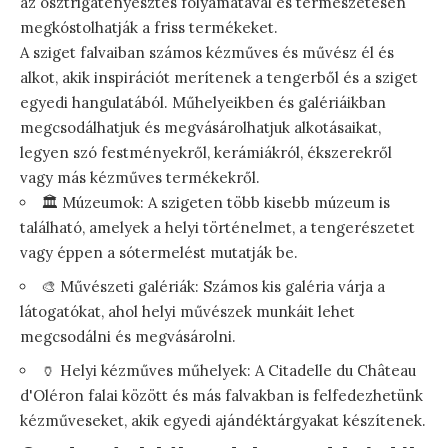
az osztrigatenyésztés folyamatával és természetesen
megkóstolhatják a friss termékeket.
A sziget falvaiban számos kézműves és művész él és
alkot, akik inspirációt merítenek a tengerből és a sziget
egyedi hangulatából. Műhelyeikben és galériáikban
megcsodálhatjuk és megvásárolhatjuk alkotásaikat,
legyen szó festményekről, kerámiákról, ékszerekről
vagy más kézműves termékekről.
🏛️ Múzeumok: A szigeten több kisebb múzeum is
található, amelyek a helyi történelmet, a tengerészetet
vagy éppen a sótermelést mutatják be.
🎨 Művészeti galériák: Számos kis galéria várja a
látogatókat, ahol helyi művészek munkáit lehet
megcsodálni és megvásárolni.
🏺 Helyi kézműves műhelyek: A Citadelle du Château
d'Oléron falai között és más falvakban is felfedezhetünk
kézműveseket, akik egyedi ajándéktárgyakat készítenek.