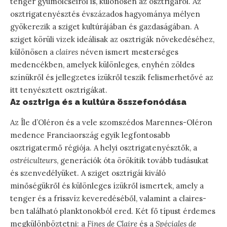
tenger gyümölcseiről is, különösen az osztrigáról. Az
osztrigatenyésztés évszázados hagyománya mélyen
gyökerezik a sziget kultúrájában és gazdaságában. A
sziget körüli vizek ideálisak az osztrigák növekedéséhez,
különösen a
claires
néven ismert mesterséges
medencékben, amelyek különleges, enyhén zöldes
színükről és jellegzetes ízükről teszik felismerhetővé az
itt tenyésztett osztrigákat.
Az osztriga és a kultúra összefonódása
Az Île d’Oléron és a vele szomszédos Marennes-Oléron
medence Franciaország egyik legfontosabb
osztrigatermő régiója. A helyi osztrigatenyésztők, a
ostréiculteurs
, generációk óta örökítik tovább tudásukat
és szenvedélyüket. A sziget osztrigái kiváló
minőségükről és különleges ízükről ismertek, amely a
tenger és a frissvíz keveredéséből, valamint a claires-
ben található planktonokból ered. Két fő típust érdemes
megkülönböztetni: a
Fines de Claire
és a
Spéciales de