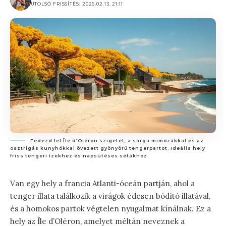
UTOLSÓ FRISSÍTÉS: 2026.02.13. 21:11
Fedezd fel Île d’Oléron szigetét, a sárga mimózákkal és az
osztrigás kunyhókkal övezett gyönyörű tengerpartot. Ideális hely
friss tengeri ízekhez és napsütéses sétákhoz.
Van egy hely a francia Atlanti-óceán partján, ahol a
tenger illata találkozik a virágok édesen bódító illatával,
és a homokos partok végtelen nyugalmat kínálnak. Ez a
hely az Île d’Oléron, amelyet méltán neveznek a