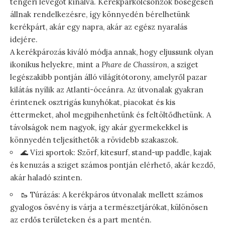
tengeri levegőt kínálva. Kerékpárkölcsönzők bőségesen
állnak rendelkezésre, így könnyedén bérelhetünk
kerékpárt, akár egy napra, akár az egész nyaralás
idejére.
A kerékpározás kiváló módja annak, hogy eljussunk olyan
ikonikus helyekre, mint a
Phare de Chassiron
, a sziget
legészakibb pontján álló világítótorony, amelyről pazar
kilátás nyílik az Atlanti-óceánra. Az útvonalak gyakran
érintenek osztrigás kunyhókat, piacokat és kis
éttermeket, ahol megpihenhetünk és feltöltődhetünk. A
távolságok nem nagyok, így akár gyermekekkel is
könnyedén teljesíthetők a rövidebb szakaszok.
🌊 Vízi sportok: Szörf, kitesurf, stand-up paddle, kajak
és kenuzás a sziget számos pontján elérhető, akár kezdő,
akár haladó szinten.
🥾 Túrázás: A kerékpáros útvonalak mellett számos
gyalogos ösvény is várja a természetjárókat, különösen
az erdős területeken és a part mentén.