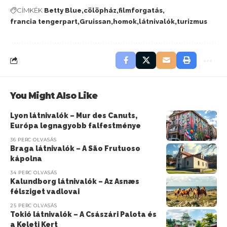
CÍMKÉK
Betty Blue
cölöpház
filmforgatás
francia tengerpart
Gruissan
homok
látnivalók
turizmus
You Might Also Like
Lyon látnivalók – Mur des Canuts,
Európa legnagyobb falfestménye
36 PERC OLVASÁS
Braga látnivalók – A São Frutuoso
kápolna
34 PERC OLVASÁS
Kalundborg látnivalók – Az Asnæs
félsziget vadlovai
25 PERC OLVASÁS
Tokió látnivalók – A Császári Palota és
a Keleti Kert