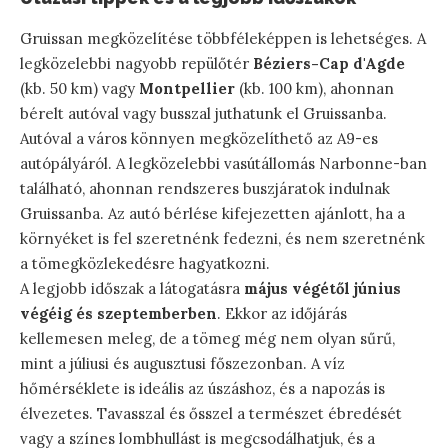
Gruissan megközelítése többféleképpen is lehetséges. A
legközelebbi nagyobb repülőtér
Béziers-Cap d'Agde
(kb. 50 km) vagy
Montpellier
(kb. 100 km), ahonnan
bérelt autóval vagy busszal juthatunk el Gruissanba.
Autóval a város könnyen megközelíthető az A9-es
autópályáról. A legközelebbi vasútállomás Narbonne-ban
található, ahonnan rendszeres buszjáratok indulnak
Gruissanba. Az autó bérlése kifejezetten ajánlott, ha a
környéket is fel szeretnénk fedezni, és nem szeretnénk
a tömegközlekedésre hagyatkozni.
A legjobb időszak a látogatásra
május végétől június
végéig és szeptemberben
. Ekkor az időjárás
kellemesen meleg, de a tömeg még nem olyan sűrű,
mint a júliusi és augusztusi főszezonban. A víz
hőmérséklete is ideális az úszáshoz, és a napozás is
élvezetes. Tavasszal és ősszel a természet ébredését
vagy a színes lombhullást is megcsodálhatjuk, és a