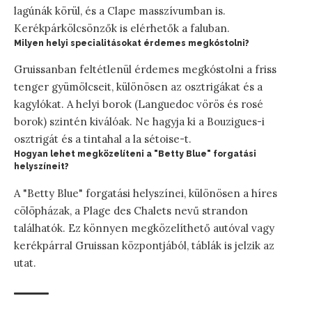
lagúnák körül, és a Clape masszívumban is.
Kerékpárkölcsönzők is elérhetők a faluban.
Milyen helyi specialitásokat érdemes megkóstolni?
Gruissanban feltétlenül érdemes megkóstolni a friss
tenger gyümölcseit, különösen az osztrigákat és a
kagylókat. A helyi borok (Languedoc vörös és rosé
borok) szintén kiválóak. Ne hagyja ki a Bouzigues-i
osztrigát és a tintahal a la sétoise-t.
Hogyan lehet megközelíteni a "Betty Blue" forgatási
helyszíneit?
A "Betty Blue" forgatási helyszínei, különösen a híres
cölöpházak, a Plage des Chalets nevű strandon
találhatók. Ez könnyen megközelíthető autóval vagy
kerékpárral Gruissan központjából, táblák is jelzik az
utat.