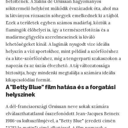
betöltenek. A Salins de Gruissan hagyományos
sókitermelő helyként működik évszázadok óta, ahol ma
is látványos rózsaszín sóhegyek emelkednek ki a tájból.
Ezek a területek egyben számos madárfaj, köztük a
flamingók élőhelyei is, így a természetfotózás és a
madármegfigyelés szerelmeseinek is kiváló
lehetőségeket kínál. A lagúnák nyugodt vize ideális
helyszín a vízi sportokhoz, mint például a szörfözéshez
és a kite-szörfözéshez, míg a tengerparti szakaszokon a
napozás és az úszás élvezhető. A táj változatossága
biztosítja, hogy mindenki megtalálja a számára ideális
kikapcsolódási formát.
A "Betty Blue" film hatása és a forgatási
helyszínek
A dél-franciaországi Gruissan neve sokak számára
elválaszthatatlanul összefonódott Jean-Jacques Beineix
1986-os kultuszfilmjével, a "Betty Blue" (eredeti címén
"37°2 le matin") című alkotással. A film nemcsak a