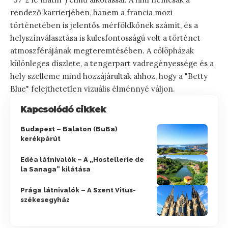
rendező karrierjében, hanem a francia mozi
történetében is jelentős mérföldkőnek számít, és a
helyszínválasztása is kulcsfontosságú volt a történet
atmoszférájának megteremtésében. A cölöpházak
különleges díszlete, a tengerpart vadregényessége és a
hely szelleme mind hozzájárultak ahhoz, hogy a "Betty
Blue" felejthetetlen vizuális élménnyé váljon.
Kapcsolódó cikkek
Budapest – Balaton (BuBa)
kerékpárút
Edéa látnivalók – A „Hostellerie de
la Sanaga” kilátása
Prága látnivalók – A Szent Vitus-
székesegyház