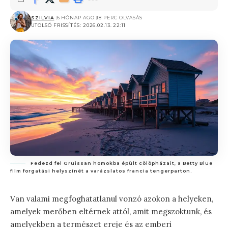
SZILVIA
6 HÓNAP AGO
18 PERC OLVASÁS
UTOLSÓ FRISSÍTÉS: 2026.02.13. 22:11
Fedezd fel Gruissan homokba épült cölöpházait, a Betty Blue
film forgatási helyszínét a varázslatos francia tengerparton.
Van valami megfoghatatlanul vonzó azokon a helyeken,
amelyek merőben eltérnek attól, amit megszoktunk, és
amelyekben a természet ereje és az emberi