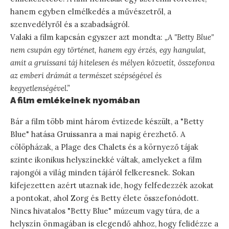
hanem egyben elmélkedés a művészetről, a
szenvedélyről és a szabadságról.
Valaki a film kapcsán egyszer azt mondta:
„A "Betty Blue"
nem csupán egy történet, hanem egy érzés, egy hangulat,
amit a gruissani táj hitelesen és mélyen közvetít, összefonva
az emberi drámát a természet szépségével és
kegyetlenségével.”
A film emlékeinek nyomában
Bár a film több mint három évtizede készült, a "Betty
Blue" hatása Gruissanra a mai napig érezhető. A
cölöpházak, a Plage des Chalets és a környező tájak
szinte ikonikus helyszínekké váltak, amelyeket a film
rajongói a világ minden tájáról felkeresnek. Sokan
kifejezetten azért utaznak ide, hogy felfedezzék azokat
a pontokat, ahol Zorg és Betty élete összefonódott.
Nincs hivatalos "Betty Blue" múzeum vagy túra, de a
helyszín önmagában is elegendő ahhoz, hogy felidézze a