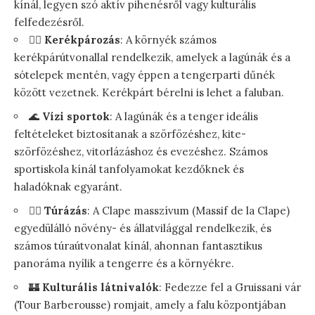
kínál, legyen szó aktív pihenésről vagy kulturális
felfedezésről.
🚴‍♂️
Kerékpározás
: A környék számos
kerékpárútvonallal rendelkezik, amelyek a lagúnák és a
sótelepek mentén, vagy éppen a tengerparti dűnék
között vezetnek. Kerékpárt bérelni is lehet a faluban.
🌊
Vízi sportok
: A lagúnák és a tenger ideális
feltételeket biztosítanak a szörfözéshez, kite-
szörfözéshez, vitorlázáshoz és evezéshez. Számos
sportiskola kínál tanfolyamokat kezdőknek és
haladóknak egyaránt.
🚶‍♀️
Túrázás
: A Clape masszívum (Massif de la Clape)
egyedülálló növény- és állatvilággal rendelkezik, és
számos túraútvonalat kínál, ahonnan fantasztikus
panoráma nyílik a tengerre és a környékre.
🏰
Kulturális látnivalók
: Fedezze fel a Gruissani vár
(Tour Barberousse) romjait, amely a falu központjában