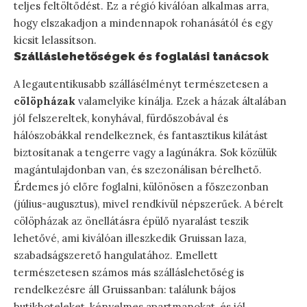
teljes feltöltődést. Ez a régió kiválóan alkalmas arra,
hogy elszakadjon a mindennapok rohanásától és egy
kicsit lelassítson.
Szálláslehetőségek és foglalási tanácsok
A legautentikusabb szállásélményt természetesen a
cölöpházak
valamelyike kínálja. Ezek a házak általában
jól felszereltek, konyhával, fürdőszobával és
hálószobákkal rendelkeznek, és fantasztikus kilátást
biztosítanak a tengerre vagy a lagúnákra. Sok közülük
magántulajdonban van, és szezonálisan bérelhető.
Érdemes jó előre foglalni, különösen a főszezonban
(július-augusztus), mivel rendkívül népszerűek. A bérelt
cölöpházak az önellátásra épülő nyaralást teszik
lehetővé, ami kiválóan illeszkedik Gruissan laza,
szabadságszerető hangulatához. Emellett
természetesen számos más szálláslehetőség is
rendelkezésre áll Gruissanban: találunk bájos
butikhoteleket, kényelmes apartmanokat, és jól