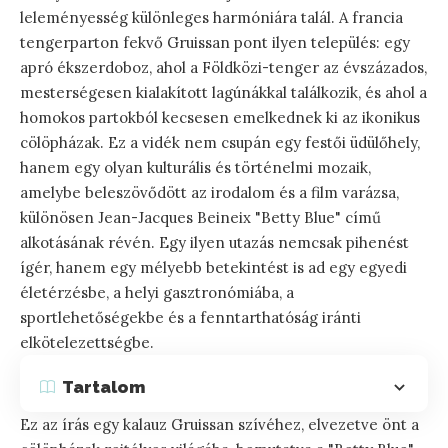
leleményesség különleges harmóniára talál. A francia
tengerparton fekvő Gruissan pont ilyen település: egy
apró ékszerdoboz, ahol a Földközi-tenger az évszázados,
mesterségesen kialakított lagúnákkal találkozik, és ahol a
homokos partokból kecsesen emelkednek ki az ikonikus
cölöpházak. Ez a vidék nem csupán egy festői üdülőhely,
hanem egy olyan kulturális és történelmi mozaik,
amelybe beleszövődött az irodalom és a film varázsa,
különösen Jean-Jacques Beineix "Betty Blue" című
alkotásának révén. Egy ilyen utazás nemcsak pihenést
ígér, hanem egy mélyebb betekintést is ad egy egyedi
életérzésbe, a helyi gasztronómiába, a
sportlehetőségekbe és a fenntarthatóság iránti
elkötelezettségbe.
Tartalom
Ez az írás egy kalauz Gruissan szívéhez, elvezetve önt a