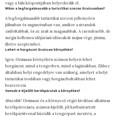
vagy a falu központjában helyezkedik el.
Mikor a legforgalmasabb a turisztikai szezon Gruissanban?
A legforgalmasabb turisztikai szezon jellemzően
júliusban és augusztusban van, amikor a strandok
zsúfoltabbak, és az árak is magasabbak. A csendesebb, de
mégis kellemes időjárású időszakok május vége, június,
illetve szeptember.
Lehet-e horgászni Gruissan környékén?
Igen, Gruissan környékén számos helyen lehet
horgászni, mind a tengerben, mind a lagúnákban. Ehhez
általában helyi engedélyre van szükség, amelyet a helyi
turisztikai irodában vagy horgászboltokban lehet
beszerezni.
Vannak-e kijelölt kerékpárutak a környéken?
Abszolút! Gruissan és a környező régió kiválóan alkalmas
kerékpározásra, számos kijelölt, jól karbantartott
kerékpárútvonal húzódik a tengerpart mentén, a