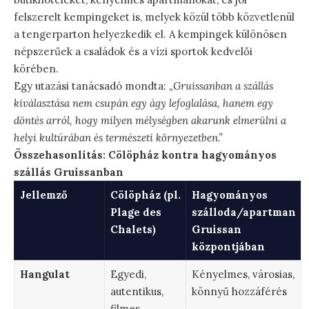
felszerelt kempingeket is, melyek közül több közvetlenül
a tengerparton helyezkedik el. A kempingek különösen
népszerűek a családok és a vízi sportok kedvelői
körében.
Egy utazási tanácsadó mondta:
„Gruissanban a szállás
kiválasztása nem csupán egy ágy lefoglalása, hanem egy
döntés arról, hogy milyen mélységben akarunk elmerülni a
helyi kultúrában és természeti környezetben.”
Összehasonlítás: Cölöpház kontra hagyományos
szállás Gruissanban
Jellemző
Cölöpház (pl.
Hagyományos
Plage des
szálloda/apartman
Chalets)
Gruissan
központjában
Hangulat
Egyedi,
Kényelmes, városias,
autentikus,
könnyű hozzáférés
filmes,