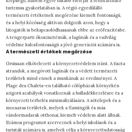
szépségű, hanem egyre inkább élen jár a fenntartható
turizmus gyakorlatában is. A régió egyedülálló
természeti értékeinek megőrzése kiemelt fontosságú,
és a helyi közösség aktívan dolgozik azon, hogy a
látogatók is bekapcsolódhassanak ebbe az erőfeszítésbe.
A tengerparti ökoszisztémák, a lagúnák és a vadvilág
védelme kulcsfontosságú a jövő generációi számára is.
A természeti értékek megőrzése
Gruissan elkötelezett a környezetvédelem iránt. A tiszta
strandok, a megóvott lagúnák és a védett természeti
területek mind ennek a munkának az eredményei. A
Plage des Chalets-en található cölöpházak környékén
szigorú szabályok vonatkoznak a hulladékkezelésre és a
környezeti terhelés minimalizálására. A sótelepek és a
mocsaras területek, melyek a flamingók és más
vándormadarak otthonai, kiemelt védelem alatt állnak.
Számos programot szerveznek a helyi iskolások és a
turisták számára is, amelyek célja a környezettudatosság