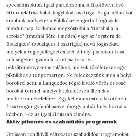
specialitásoknak igazi paradicsoma. A kikötőben lévő
éttermek friss halat, kagylókat, osztrigát és garnélarákot
kínálnak, melyeket a Földközi-tengerből fognak ki
minden nap. Érdemes megkóstolni a "tintahal a la
sétoise" (tintahal Sète-i módra) vagy az "oysters de
Bouzigues" (bouzigues-i osztrigák) nevű fogásokat,
melyek a régió jellegzetes ízei. A helyi piacokon friss
zöldségeket, gyümölcsöket, sajtokat és
péksüteményeket is találunk, melyek tökéletesek egy
piknikhez a tengerparton. Ne feledkezzünk meg a helyi
borokról sem; a Languedoc régió kiváló vörös és rosé
borokat termel, amelyek tökéletesen illenek a
mediterrán ételekhez. Egy kellemes este a kikötőben,
friss tenger gyümölcseivel és egy pohár helyi borral a
kézben – ez az igazi Gruissan élmény.
Aktív pihenés és szabadidős programok
Gruissan rendkívül változatos szabadidős programokat