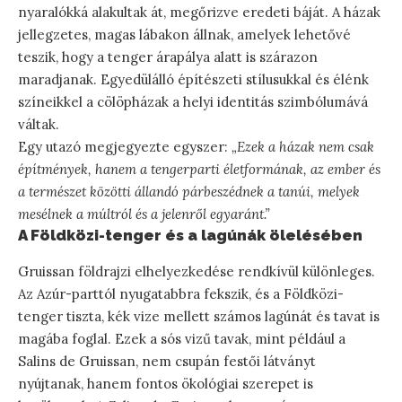
nyaralókká alakultak át, megőrizve eredeti báját. A házak
jellegzetes, magas lábakon állnak, amelyek lehetővé
teszik, hogy a tenger árapálya alatt is szárazon
maradjanak. Egyedülálló építészeti stílusukkal és élénk
színeikkel a cölöpházak a helyi identitás szimbólumává
váltak.
Egy utazó megjegyezte egyszer:
„Ezek a házak nem csak
építmények, hanem a tengerparti életformának, az ember és
a természet közötti állandó párbeszédnek a tanúi, melyek
mesélnek a múltról és a jelenről egyaránt.”
A Földközi-tenger és a lagúnák ölelésében
Gruissan földrajzi elhelyezkedése rendkívül különleges.
Az Azúr-parttól nyugatabbra fekszik, és a Földközi-
tenger tiszta, kék vize mellett számos lagúnát és tavat is
magába foglal. Ezek a sós vizű tavak, mint például a
Salins de Gruissan, nem csupán festői látványt
nyújtanak, hanem fontos ökológiai szerepet is