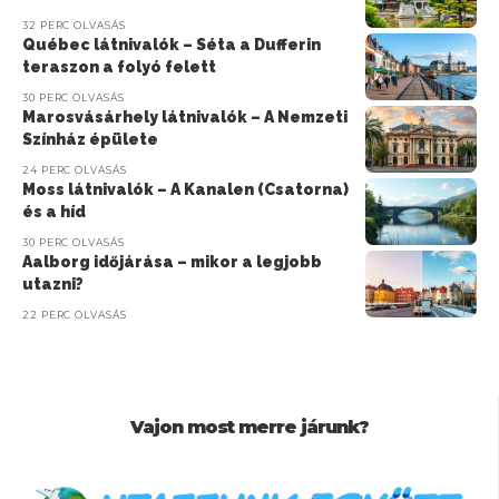
32 PERC OLVASÁS
Québec látnivalók – Séta a Dufferin
teraszon a folyó felett
30 PERC OLVASÁS
Marosvásárhely látnivalók – A Nemzeti
Színház épülete
24 PERC OLVASÁS
Moss látnivalók – A Kanalen (Csatorna)
és a híd
30 PERC OLVASÁS
Aalborg időjárása – mikor a legjobb
utazni?
22 PERC OLVASÁS
Vajon most merre járunk?