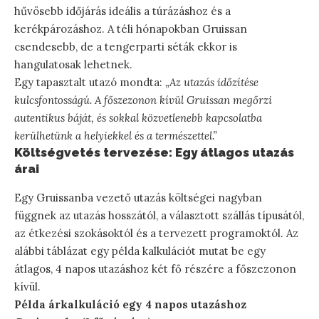
hűvösebb időjárás ideális a túrázáshoz és a
kerékpározáshoz. A téli hónapokban Gruissan
csendesebb, de a tengerparti séták ekkor is
hangulatosak lehetnek.
Egy tapasztalt utazó mondta:
„Az utazás időzítése
kulcsfontosságú. A főszezonon kívül Gruissan megőrzi
autentikus báját, és sokkal közvetlenebb kapcsolatba
kerülhetünk a helyiekkel és a természettel.”
Költségvetés tervezése: Egy átlagos utazás
árai
Egy Gruissanba vezető utazás költségei nagyban
függnek az utazás hosszától, a választott szállás típusától,
az étkezési szokásoktól és a tervezett programoktól. Az
alábbi táblázat egy példa kalkulációt mutat be egy
átlagos, 4 napos utazáshoz két fő részére a főszezonon
kívül.
Példa árkalkuláció egy 4 napos utazáshoz