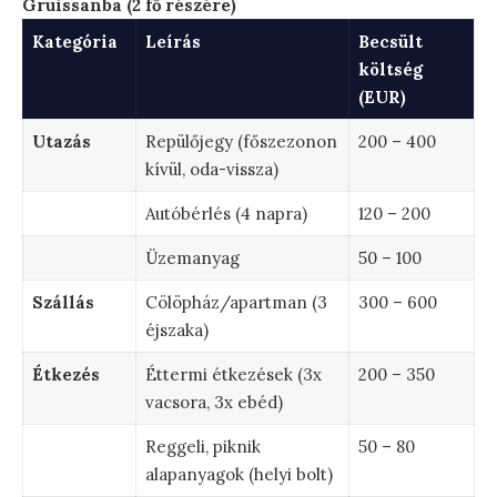
Gruissanba (2 fő részére)
Kategória
Leírás
Becsült
költség
(EUR)
Utazás
Repülőjegy (főszezonon
200 – 400
kívül, oda-vissza)
Autóbérlés (4 napra)
120 – 200
Üzemanyag
50 – 100
Szállás
Cölöpház/apartman (3
300 – 600
éjszaka)
Étkezés
Éttermi étkezések (3x
200 – 350
vacsora, 3x ebéd)
Reggeli, piknik
50 – 80
alapanyagok (helyi bolt)