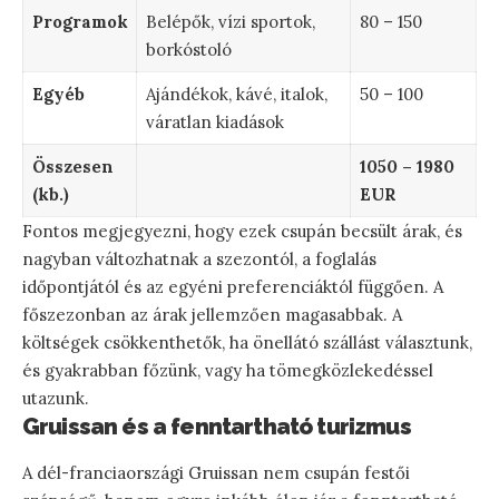
Programok
Belépők, vízi sportok,
80 – 150
borkóstoló
Egyéb
Ajándékok, kávé, italok,
50 – 100
váratlan kiadások
Összesen
1050 – 1980
(kb.)
EUR
Fontos megjegyezni, hogy ezek csupán becsült árak, és
nagyban változhatnak a szezontól, a foglalás
időpontjától és az egyéni preferenciáktól függően. A
főszezonban az árak jellemzően magasabbak. A
költségek csökkenthetők, ha önellátó szállást választunk,
és gyakrabban főzünk, vagy ha tömegközlekedéssel
utazunk.
Gruissan és a fenntartható turizmus
A dél-franciaországi Gruissan nem csupán festői