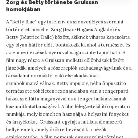
Zorg és Betty története Gruissan
homokjában
A "Betty Blue" egy intenzív és szenvedélyes szerelmi
történetet mesél el Zorg (Jean-Hugues Anglade) és
Betty (Béatrice Dalle) között, akiknek viharos kapcsolata
egy olyan háttér előtt bontakozik ki, ahol a természet és
az emberi érzések nyers valósága szinte tapintható. A
film nagy része a Gruissan melletti cölöpházak között
játszódik, amelyek a főszereplők szabadságvágyának és a
társadalmi normáktól való elszakadásának
szimbólumaivá válnak. Betty impulzív, néha önpusztító
természete tökéletes rezonanciában van a tengerparti
házak szélfútta magányával és a tenger hullámzásának
kiszámíthatatlanságával. A film lélegzetelállító operatőri
munkája, mely kiemelten használja a helyszíni fényeket
és árnyékokat, Gruissant egyfajta mitikus, álomszerű
hellyé emeli, amely örökre bevésődik a nézők
emlékezetébe. A film nemcsak egy szerelmi történet,