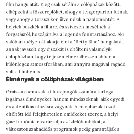
film hangulatát. Elég csak sétálni a cölöpházak között,
elképzelni a főszereplőket, ahogy a tengerparton futnak,
vagy ahogy a teraszukon ülve nézik a naplementét. A
helyiek büszkék a filmre, és szívesen mesélnek a
forgatásról, hozzájárulva a legenda fenntartásához. Aki
valóban mélyen át akarja élni a "Betty Blue" hangulatát,
annak javasolt egy éjszakát is eltölteni valamelyik
cölöpházban, hogy teljesen elmerülhessen abban a
különleges atmoszférában, ami annyira magával ragadó
volt a filmben is.
Élmények a cölöpházak világában
Gruissan nemcsak a filmrajongók számára tartogat
izgalmas élményeket, hanem mindazoknak, akik egyedi
és autentikus utazásra vágynak. A cölöpházak között
eltöltött idő felejthetetlen emlékeket szerez, a helyi
gasztronómia elvarázsolja az ízlelőbimbókat, a
változatos szabadidős programok pedig garantálják a