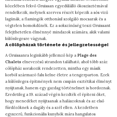
közelében fekvő Gruissan egyedülálló ökoszisztémával
rendelkezik, melynek szerves részét képezik a sós vizű
lagúnák, a flamingók otthonául szolgáló mocsarak és a
végtelen homokdűnék. Ez a sokszínűség teszi Gruissant
felejthetetlen élménnyé mindazok számára, akik valami
különlegesre vágynak.
A cölöpházak története és jellegzetességei
A Gruissanra leginkább jellemző kép a
Plage des
Chalets
elnevezésű strandon található, ahol több száz
cölöpház sorakozik rendezetten, mintha egy másik
korból származó falu kelne életre a tengerparton. Ezek
a különleges építmények nem csupán esztétikai élményt
nyújtanak, hanem egy gazdag történelmet is hordoznak.
Eredetileg a 19. század végén kezdték el építeni őket,
hogy menedéket nyújtsanak a halászoknak és az első
fürdőzőknek a dagály és a szél ellen. A kezdetben
egyszerű, funkcionális kunyhók mára hangulatos