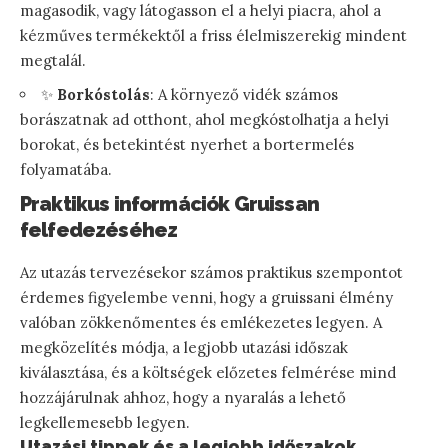
magasodik, vagy látogasson el a helyi piacra, ahol a
kézműves termékektől a friss élelmiszerekig mindent
megtalál.
✨
Borkóstolás
: A környező vidék számos
borászatnak ad otthont, ahol megkóstolhatja a helyi
borokat, és betekintést nyerhet a bortermelés
folyamatába.
Praktikus információk Gruissan
felfedezéséhez
Az utazás tervezésekor számos praktikus szempontot
érdemes figyelembe venni, hogy a gruissani élmény
valóban zökkenőmentes és emlékezetes legyen. A
megközelítés módja, a legjobb utazási időszak
kiválasztása, és a költségek előzetes felmérése mind
hozzájárulnak ahhoz, hogy a nyaralás a lehető
legkellemesebb legyen.
Utazási tippek és a legjobb időszakok