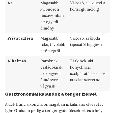
Ár
Magasabb,
Változó, a luxustól a
különösen
költségkímélőig
főszezonban,
de egyedi
élmény
Privát szféra
Magasabb
Változó, szálloda
fokú, távolabb
típusától függően
a tömegtől
Alkalmas
Pároknak,
Bárkinek, aki
családoknak,
kényelmes,
akik egyedi
szolgáltatásokkal teli
élményre
utazást szeretne
vágynak
Gasztronómiai kalandok a tenger ízeivel
A dél-francia konyha önmagában is kulináris élvezetet
ígér, Gruissan pedig a tenger gyümölcseinek és a helyi