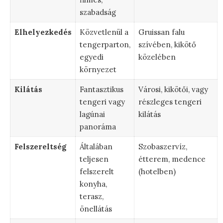
szabadság
Elhelyezkedés
Közvetlenül a
Gruissan falu
tengerparton,
szívében, kikötő
egyedi
közelében
környezet
Kilátás
Fantasztikus
Városi, kikötői, vagy
tengeri vagy
részleges tengeri
lagúnai
kilátás
panoráma
Felszereltség
Általában
Szobaszervíz,
teljesen
étterem, medence
felszerelt
(hotelben)
konyha,
terasz,
önellátás