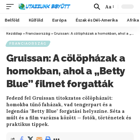
Aa
Belföld
Külföld
Európa
Észak és Dél-Amerika
Afrika
Kezdőlap
»
Franciaország
»
Gruissan: A cölöpházak a homokban, ahol a „Betty Blue” filmet forgatták
FRANCIAORSZÁG
Gruissan: A cölöpházak a
homokban, ahol a „Betty
Blue” filmet forgatták
Fedezd fel Gruissan titokzatos cölöpházait:
homokba tűnő faházak, vad tengerpart és a
legendás "Betty Blue" forgatási helyszíne. Séta a
múlt és a film varázsa között — fotók, történetek és
praktikus tippek.