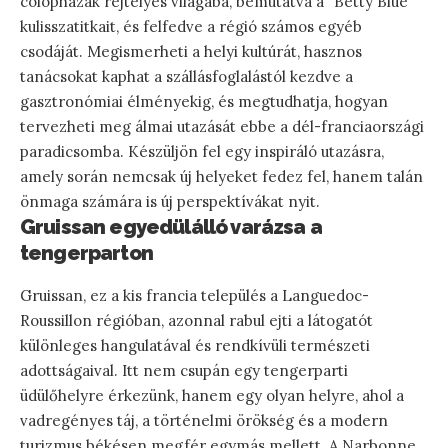
cölöpházak rejtélyes világába, bemutatva a "Betty Blue"
kulisszatitkait, és felfedve a régió számos egyéb
csodáját. Megismerheti a helyi kultúrát, hasznos
tanácsokat kaphat a szállásfoglalástól kezdve a
gasztronómiai élményekig, és megtudhatja, hogyan
tervezheti meg álmai utazását ebbe a dél-franciaországi
paradicsomba. Készüljön fel egy inspiráló utazásra,
amely során nemcsak új helyeket fedez fel, hanem talán
önmaga számára is új perspektívákat nyit.
Gruissan egyedülálló varázsa a
tengerparton
Gruissan, ez a kis francia település a Languedoc-
Roussillon régióban, azonnal rabul ejti a látogatót
különleges hangulatával és rendkívüli természeti
adottságaival. Itt nem csupán egy tengerparti
üdülőhelyre érkezünk, hanem egy olyan helyre, ahol a
vadregényes táj, a történelmi örökség és a modern
turizmus békésen megfér egymás mellett. A Narbonne