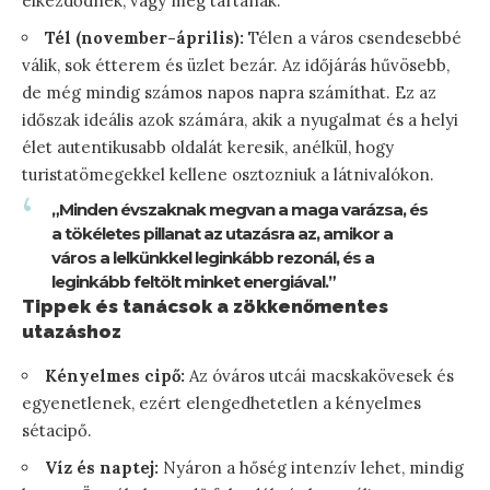
elkezdődnek, vagy még tartanak.
Tél (november-április):
Télen a város csendesebbé
válik, sok étterem és üzlet bezár. Az időjárás hűvösebb,
de még mindig számos napos napra számíthat. Ez az
időszak ideális azok számára, akik a nyugalmat és a helyi
élet autentikusabb oldalát keresik, anélkül, hogy
turistatömegekkel kellene osztozniuk a látnivalókon.
„Minden évszaknak megvan a maga varázsa, és
a tökéletes pillanat az utazásra az, amikor a
város a lelkünkkel leginkább rezonál, és a
leginkább feltölt minket energiával.”
Tippek és tanácsok a zökkenőmentes
utazáshoz
Kényelmes cipő:
Az óváros utcái macskakövesek és
egyenetlenek, ezért elengedhetetlen a kényelmes
sétacipő.
Víz és naptej:
Nyáron a hőség intenzív lehet, mindig