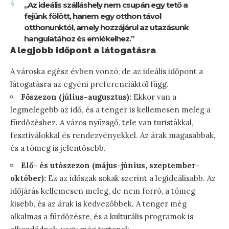
„Az ideális szálláshely nem csupán egy tető a
fejünk fölött, hanem egy otthon távol
otthonunktól, amely hozzájárul az utazásunk
hangulatához és emlékeihez.”
A legjobb időpont a látogatásra
A városka egész évben vonzó, de az ideális időpont a
látogatásra az egyéni preferenciáktól függ.
Főszezon (július-augusztus):
Ekkor van a
legmelegebb az idő, és a tenger is kellemesen meleg a
fürdőzéshez. A város nyüzsgő, tele van turistákkal,
fesztiválokkal és rendezvényekkel. Az árak magasabbak,
és a tömeg is jelentősebb.
Elő- és utószezon (május-június, szeptember-
október):
Ez az időszak sokak szerint a legideálisabb. Az
időjárás kellemesen meleg, de nem forró, a tömeg
kisebb, és az árak is kedvezőbbek. A tenger még
alkalmas a fürdőzésre, és a kulturális programok is