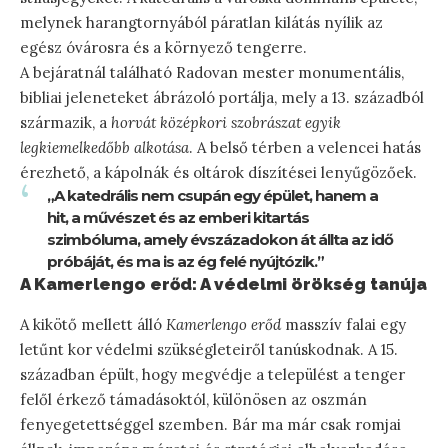
melynek harangtornyából páratlan kilátás nyílik az
egész óvárosra és a környező tengerre.
A bejáratnál található Radovan mester monumentális,
bibliai jeleneteket ábrázoló portálja, mely a 13. századból
származik, a
horvát középkori szobrászat egyik
legkiemelkedőbb alkotása
. A belső térben a velencei hatás
érezhető, a kápolnák és oltárok díszítései lenyűgözőek.
„A katedrális nem csupán egy épület, hanem a
hit, a művészet és az emberi kitartás
szimbóluma, amely évszázadokon át állta az idő
próbáját, és ma is az ég felé nyújtózik.”
A Kamerlengo erőd: A védelmi örökség tanúja
A kikötő mellett álló
Kamerlengo erőd
masszív falai egy
letűnt kor védelmi szükségleteiről tanúskodnak. A 15.
században épült, hogy megvédje a települést a tenger
felől érkező támadásoktól, különösen az oszmán
fenyegetettséggel szemben. Bár ma már csak romjai