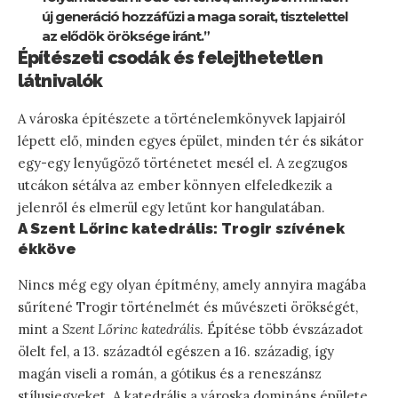
új generáció hozzáfűzi a maga sorait, tisztelettel
az elődök öröksége iránt.”
Építészeti csodák és felejthetetlen
látnivalók
A városka építészete a történelemkönyvek lapjairól
lépett elő, minden egyes épület, minden tér és sikátor
egy-egy lenyűgöző történetet mesél el. A zegzugos
utcákon sétálva az ember könnyen elfeledkezik a
jelenről és elmerül egy letűnt kor hangulatában.
A Szent Lőrinc katedrális: Trogir szívének
ékköve
Nincs még egy olyan építmény, amely annyira magába
sűrítené Trogir történelmét és művészeti örökségét,
mint a
Szent Lőrinc katedrális
. Építése több évszázadot
ölelt fel, a 13. századtól egészen a 16. századig, így
magán viseli a román, a gótikus és a reneszánsz
stílusjegyeket. A katedrális a városka domináns épülete,