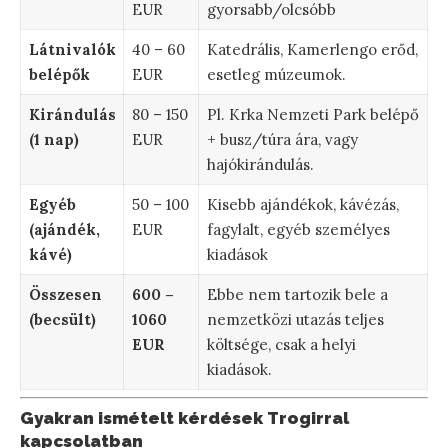
EUR
gyorsabb/olcsóbb
Látnivalók
40 – 60
Katedrális, Kamerlengo erőd,
belépők
EUR
esetleg múzeumok.
Kirándulás
80 – 150
Pl. Krka Nemzeti Park belépő
(1 nap)
EUR
+ busz/túra ára, vagy
hajókirándulás.
Egyéb
50 – 100
Kisebb ajándékok, kávézás,
(ajándék,
EUR
fagylalt, egyéb személyes
kávé)
kiadások
Összesen
600 –
Ebbe nem tartozik bele a
(becsült)
1060
nemzetközi utazás teljes
EUR
költsége, csak a helyi
kiadások.
Gyakran ismételt kérdések Trogirral
kapcsolatban