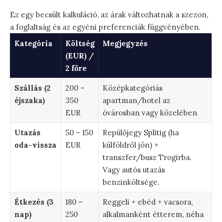
Ez egy becsült kalkuláció, az árak változhatnak a szezon,
a foglaltság és az egyéni preferenciák függvényében.
Kategória
Költség
Megjegyzés
(EUR) /
2 főre
Szállás (2
200 –
Középkategóriás
éjszaka)
350
apartman/hotel az
EUR
óvárosban vagy közelében
Utazás
50 – 150
Repülőjegy Splitig (ha
oda-vissza
EUR
külföldről jön) +
transzfer/busz Trogirba.
Vagy autós utazás
benzinköltsége.
Étkezés (3
180 –
Reggeli + ebéd + vacsora,
nap)
250
alkalmanként étterem, néha