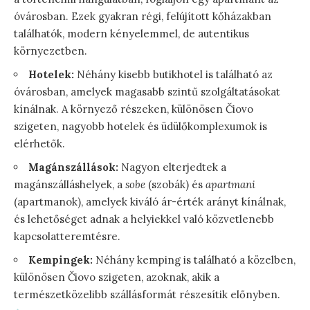
óvárosban. Ezek gyakran régi, felújított kőházakban
találhatók, modern kényelemmel, de autentikus
környezetben.
Hotelek:
Néhány kisebb butikhotel is található az
óvárosban, amelyek magasabb szintű szolgáltatásokat
kínálnak. A környező részeken, különösen Čiovo
szigeten, nagyobb hotelek és üdülőkomplexumok is
elérhetők.
Magánszállások:
Nagyon elterjedtek a
magánszálláshelyek, a
sobe
(szobák) és
apartmani
(apartmanok), amelyek kiváló ár-érték arányt kínálnak,
és lehetőséget adnak a helyiekkel való közvetlenebb
kapcsolatteremtésre.
Kempingek:
Néhány kemping is található a közelben,
különösen Čiovo szigeten, azoknak, akik a
természetközelibb szállásformát részesítik előnyben.