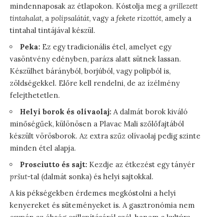
mindennaposak az étlapokon. Kóstolja meg a
grillezett
tintahalat
, a
polipsalátát
, vagy a
fekete rizottót
, amely a
tintahal tintájával készül.
Peka:
Ez egy tradicionális étel, amelyet egy
vasöntvény edényben, parázs alatt sütnek lassan.
Készülhet bárányból, borjúból, vagy polipból is,
zöldségekkel. Előre kell rendelni, de az ízélmény
felejthetetlen.
Helyi borok és olívaolaj:
A dalmát borok kiváló
minőségűek, különösen a Plavac Mali szőlőfajtából
készült vörösborok. Az extra szűz olívaolaj pedig szinte
minden étel alapja.
Prosciutto és sajt:
Kezdje az étkezést egy tányér
pršut
-tal (dalmát sonka) és helyi sajtokkal.
A kis pékségekben érdemes megkóstolni a helyi
kenyereket és süteményeket is. A gasztronómia nem