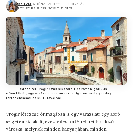
SZILVIA
6 HÓNAP AGO
22 PERC OLVASÁS
UTOLSÓ FRISSÍTÉS: 2026.01.31. 21:39
Fedezd fel Trogir szűk sikátorait és román-gótikus
műemlékeit, egy varázslatos UNESCO-szigeten, mely gazdag
történelemmel és kultúrával vár.
Trogir létezése önmagában is egy varázslat: egy apró
szigeten kialakult, évezredes történelmet hordozó
városka, melynek minden kanyarjában, minden