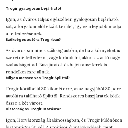
Trogir gyalogosan bejárható?
Igen, az óváros teljes egészében gyalogosan bejárható,
sőt, a forgalom elől elzárt terület, így ez a legjobb módja
a felfedezésének.
Szükséges autóra Trogirban?
Az óvárosban nincs szükség autóra, de ha a környéket is
szeretné felfedezni, vagy kirándulni, akkor az autó nagy
szabadságot ad. Buszjáratok és hajótranszferek is
rendelkezésre állnak.
Milyen messze van Trogir Splittől?
Trogir körülbelül 30 kilométerre, azaz nagyjából 30 perc
autóútra található Splittől. Rendszeres buszjáratok kötik
össze a két várost.
Biztonságos Trogir utazásra?
Igen, Horvátország általánosságban, és Trogir különösen
biztonságos úti cél. A szokásos óvintézkedések, mint