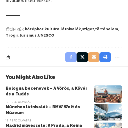
hivatalos fizetőeszköz.
CÍMKÉK
középkor
kultúra
látnivalók
sziget
történelem
Trogir
turizmus
UNESCO
You Might Also Like
Bologna becenevek – A Vörös, a Kövér
és a Tudós
18 PERC OLVASÁS
München látnivalók – BMW Welt és
Múzeum
16 PERC OLVASÁS
Madrid művészete: A Prado, a Reina