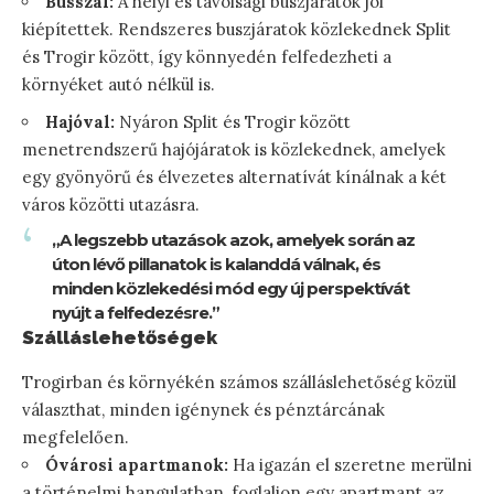
Busszal:
A helyi és távolsági buszjáratok jól
kiépítettek. Rendszeres buszjáratok közlekednek Split
és Trogir között, így könnyedén felfedezheti a
környéket autó nélkül is.
Hajóval:
Nyáron Split és Trogir között
menetrendszerű hajójáratok is közlekednek, amelyek
egy gyönyörű és élvezetes alternatívát kínálnak a két
város közötti utazásra.
„A legszebb utazások azok, amelyek során az
úton lévő pillanatok is kalanddá válnak, és
minden közlekedési mód egy új perspektívát
nyújt a felfedezésre.”
Szálláslehetőségek
Trogirban és környékén számos szálláslehetőség közül
választhat, minden igénynek és pénztárcának
megfelelően.
Óvárosi apartmanok:
Ha igazán el szeretne merülni
a történelmi hangulatban, foglaljon egy apartmant az