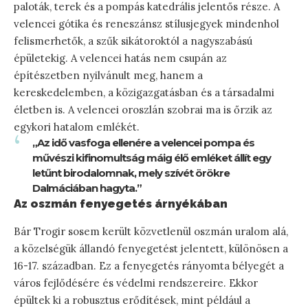
paloták, terek és a pompás katedrális jelentős része. A
velencei gótika és reneszánsz stílusjegyek mindenhol
felismerhetők, a szűk sikátoroktól a nagyszabású
épületekig. A velencei hatás nem csupán az
építészetben nyilvánult meg, hanem a
kereskedelemben, a közigazgatásban és a társadalmi
életben is. A velencei oroszlán szobrai ma is őrzik az
egykori hatalom emlékét.
„Az idő vasfoga ellenére a velencei pompa és
művészi kifinomultság máig élő emléket állít egy
letűnt birodalomnak, mely szívét örökre
Dalmáciában hagyta.”
Az oszmán fenyegetés árnyékában
Bár Trogir sosem került közvetlenül oszmán uralom alá,
a közelségük állandó fenyegetést jelentett, különösen a
16-17. században. Ez a fenyegetés rányomta bélyegét a
város fejlődésére és védelmi rendszereire. Ekkor
épültek ki a robusztus erődítések, mint például a