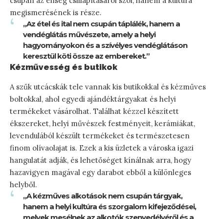
csupán az éhség csillapításáról szól, hanem a kultúra
megismerésének is része.
„Az étel és ital nem csupán táplálék, hanem a
vendéglátás művészete, amely a helyi
hagyományokon és a szívélyes vendéglátáson
keresztül köti össze az embereket.”
Kézművesség és butikok
A szűk utcácskák tele vannak kis butikokkal és kézműves
boltokkal, ahol egyedi ajándéktárgyakat és helyi
termékeket vásárolhat. Találhat kézzel készített
ékszereket, helyi művészek festményeit, kerámiákat,
levendulából készült termékeket és természetesen
finom olívaolajat is. Ezek a kis üzletek a városka igazi
hangulatát adják, és lehetőséget kínálnak arra, hogy
hazavigyen magával egy darabot ebből a különleges
helyből.
„A kézműves alkotások nem csupán tárgyak,
hanem a helyi kultúra és szorgalom kifejeződései,
melyek mesélnek az alkotók szenvedélyéről és a