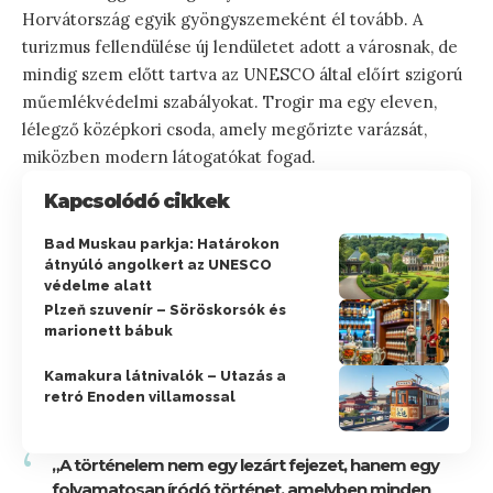
Horvátország egyik gyöngyszemeként él tovább. A
turizmus fellendülése új lendületet adott a városnak, de
mindig szem előtt tartva az UNESCO által előírt szigorú
műemlékvédelmi szabályokat. Trogir ma egy eleven,
lélegző középkori csoda, amely megőrizte varázsát,
miközben modern látogatókat fogad.
Kapcsolódó cikkek
Bad Muskau parkja: Határokon
átnyúló angolkert az UNESCO
védelme alatt
Plzeň szuvenír – Söröskorsók és
marionett bábuk
Kamakura látnivalók – Utazás a
retró Enoden villamossal
„A történelem nem egy lezárt fejezet, hanem egy
folyamatosan íródó történet, amelyben minden