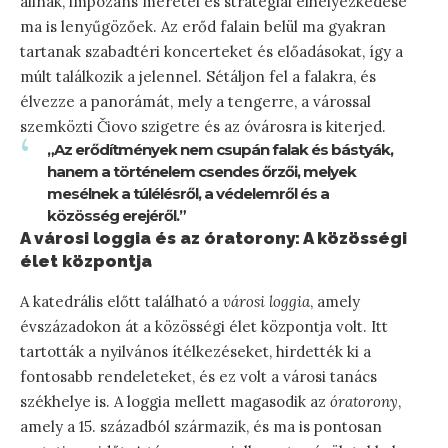
állnak, impozáns méretei és stratégiai elhelyezkedése
ma is lenyűgözőek. Az erőd falain belül ma gyakran
tartanak szabadtéri koncerteket és előadásokat, így a
múlt találkozik a jelennel. Sétáljon fel a falakra, és
élvezze a panorámát, mely a tengerre, a várossal
szemközti Čiovo szigetre és az óvárosra is kiterjed.
„Az erődítmények nem csupán falak és bástyák,
hanem a történelem csendes őrzői, melyek
mesélnek a túlélésről, a védelemről és a
közösség erejéről.”
A városi loggia és az óratorony: A közösségi
élet központja
A katedrális előtt található a
városi loggia
, amely
évszázadokon át a közösségi élet központja volt. Itt
tartották a nyilvános ítélkezéseket, hirdették ki a
fontosabb rendeleteket, és ez volt a városi tanács
székhelye is. A loggia mellett magasodik az
óratorony
,
amely a 15. századból származik, és ma is pontosan