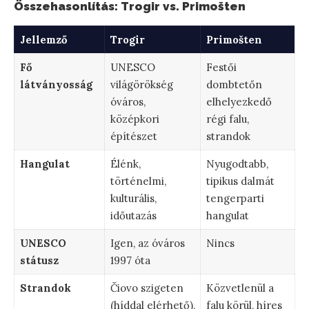
Összehasonlítás: Trogir vs. Primošten
Jellemző
Trogir
Primošten
Fő
UNESCO
Festői
látványosság
világörökség
dombtetőn
óváros,
elhelyezkedő
középkori
régi falu,
építészet
strandok
Hangulat
Élénk,
Nyugodtabb,
történelmi,
tipikus dalmát
kulturális,
tengerparti
időutazás
hangulat
UNESCO
Igen, az óváros
Nincs
státusz
1997 óta
Strandok
Čiovo szigeten
Közvetlenül a
(híddal elérhető),
falu körül, híres