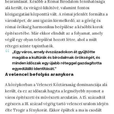
beáramlását. Később a Római Birodalom fennhatósága
alá került, és virágzó kikötővé, valamint fontos
közigazgatási központtá vált. A római jelenlét formálta a
városképet, de ami igazán kiemelkedő, az a görög és
római örökség harmonikus beépülése a későbbi korok
építészetébe. Már ekkor elindult az a folyamat, amely
végül egy olyan települést hozott létre, ahol a múlt
rétegei szinte tapinthatók.
„Egy város, amely évszázadokon át gyűjtötte
magába a kultúrák és birodalmak örökségét, és
minden időszak egy újabb réteggel gazdagította
egyedülálló identitását.”
A velencei befolyás aranykora
A középkorban a Velencei Köztársaság dominanciája alá
került, és ez az időszak hagyta a legmélyebb nyomot a
város építészeti és művészeti arculatán. A 15. századtól
egészen a 18. század végéig tartó velencei uralom idején
élte Trogir a fénykorát. Ekkor épültek a ma is csodált