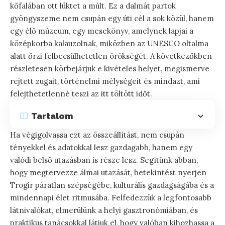
kőfalában ott lüktet a múlt. Ez a dalmát partok
gyöngyszeme nem csupán egy úti cél a sok közül, hanem
egy élő múzeum, egy mesekönyv, amelynek lapjai a
középkorba kalauzolnak, miközben az UNESCO oltalma
alatt őrzi felbecsülhetetlen örökségét. A következőkben
részletesen körbejárjuk e kivételes helyet, megismerve
rejtett zugait, történelmi mélységeit és mindazt, ami
felejthetetlenné teszi az itt töltött időt.
Tartalom
Ha végigolvassa ezt az összeállítást, nem csupán
tényekkel és adatokkal lesz gazdagabb, hanem egy
valódi belső utazásban is része lesz. Segítünk abban,
hogy megtervezze álmai utazását, betekintést nyerjen
Trogir páratlan szépségébe, kulturális gazdagságába és a
mindennapi élet ritmusába. Felfedezzük a legfontosabb
látnivalókat, elmerülünk a helyi gasztronómiában, és
praktikus tanácsokkal látjuk el, hogy valóban kihozhassa a