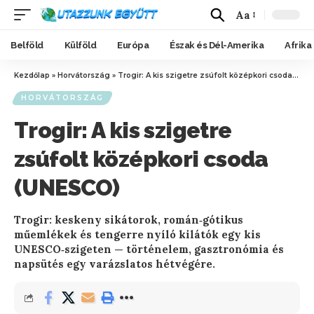
Aa
Belföld
Külföld
Európa
Észak és Dél-Amerika
Afrika
Kezdőlap
»
Horvátország
»
Trogir: A kis szigetre zsúfolt középkori csoda (UNESCO)
HORVÁTORSZÁG
Trogir: A kis szigetre
zsúfolt középkori csoda
(UNESCO)
Trogir: keskeny sikátorok, román‑gótikus
műemlékek és tengerre nyíló kilátók egy kis
UNESCO‑szigeten — történelem, gasztronómia és
napsütés egy varázslatos hétvégére.