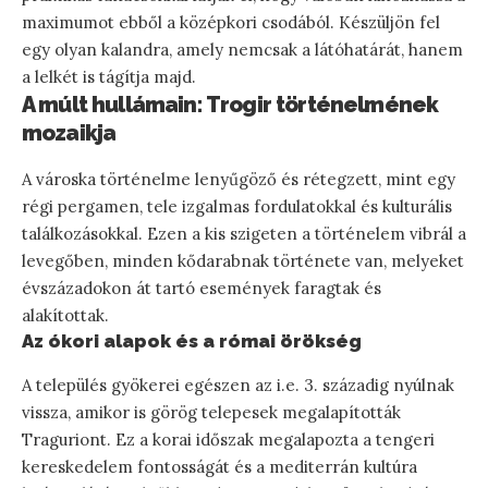
maximumot ebből a középkori csodából. Készüljön fel
egy olyan kalandra, amely nemcsak a látóhatárát, hanem
a lelkét is tágítja majd.
A múlt hullámain: Trogir történelmének
mozaikja
A városka történelme lenyűgöző és rétegzett, mint egy
régi pergamen, tele izgalmas fordulatokkal és kulturális
találkozásokkal. Ezen a kis szigeten a történelem vibrál a
levegőben, minden kődarabnak története van, melyeket
évszázadokon át tartó események faragtak és
alakítottak.
Az ókori alapok és a római örökség
A település gyökerei egészen az i.e. 3. századig nyúlnak
vissza, amikor is görög telepesek megalapították
Traguriont. Ez a korai időszak megalapozta a tengeri
kereskedelem fontosságát és a mediterrán kultúra