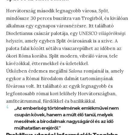
Horvátország második legnagyobb városa,
Split
,
mindössze 30 perces buszútra van Trogirból, és kiválóan
alkalmas egy egynapos városnézésre. Itt található
Diocletianus császár palotája, egy
UNESCO világörökségi
helyszín
, amely egyben Split óvárosának is a szíve. A
palota falai között sétálva visszarepülhet az időben az
ókori Róma korába. Split modern, vibráló város, tele
kávézókkal, éttermekkel és üzletekkel.
Útközben érdemes megállni
Salona
romjainál is, amely
egykor a Római Birodalom dalmát tartományának
fővárosa volt. Itt található az egyik legnagyobb és
legfontosabb római kori lelőhely Horvátországban,
amfiteátrummal, fürdőkkel és bazilikákkal.
„Az emberiség történelmének emlékművei nem
csupán kövek, hanem a múlt élő tanúi, melyek
mesélnek a birodalmak nagyságáról és az idő
múlhatatlan erejéről.”