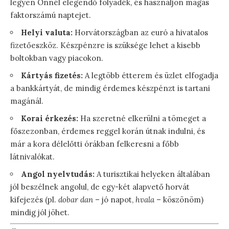
legyen Önnél elegendő folyadék, és használjon magas
faktorszámú naptejet.
Helyi valuta:
Horvátországban az euró a hivatalos
fizetőeszköz. Készpénzre is szüksége lehet a kisebb
boltokban vagy piacokon.
Kártyás fizetés:
A legtöbb étterem és üzlet elfogadja
a bankkártyát, de mindig érdemes készpénzt is tartani
magánál.
Korai érkezés:
Ha szeretné elkerülni a tömeget a
főszezonban, érdemes reggel korán útnak indulni, és
már a kora délelőtti órákban felkeresni a főbb
látnivalókat.
Angol nyelvtudás:
A turisztikai helyeken általában
jól beszélnek angolul, de egy-két alapvető horvát
kifejezés (pl.
dobar dan
– jó napot,
hvala
– köszönöm)
mindig jól jöhet.