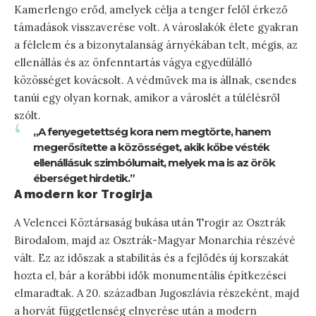
Kamerlengo erőd, amelyek célja a tenger felől érkező
támadások visszaverése volt. A városlakók élete gyakran
a félelem és a bizonytalanság árnyékában telt, mégis, az
ellenállás és az önfenntartás vágya egyedülálló
közösséget kovácsolt. A védművek ma is állnak, csendes
tanúi egy olyan kornak, amikor a városlét a túlélésről
szólt.
„A fenyegetettség kora nem megtörte, hanem
megerősítette a közösséget, akik kőbe vésték
ellenállásuk szimbólumait, melyek ma is az örök
éberséget hirdetik.”
A modern kor Trogirja
A Velencei Köztársaság bukása után Trogir az Osztrák
Birodalom, majd az Osztrák-Magyar Monarchia részévé
vált. Ez az időszak a stabilitás és a fejlődés új korszakát
hozta el, bár a korábbi idők monumentális építkezései
elmaradtak. A 20. században Jugoszlávia részeként, majd
a horvát függetlenség elnyerése után a modern