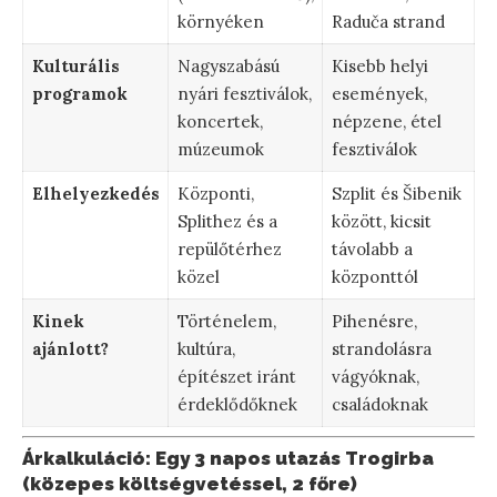
környéken
Raduča strand
Kulturális
Nagyszabású
Kisebb helyi
programok
nyári fesztiválok,
események,
koncertek,
népzene, étel
múzeumok
fesztiválok
Elhelyezkedés
Központi,
Szplit és Šibenik
Splithez és a
között, kicsit
repülőtérhez
távolabb a
közel
központtól
Kinek
Történelem,
Pihenésre,
ajánlott?
kultúra,
strandolásra
építészet iránt
vágyóknak,
érdeklődőknek
családoknak
Árkalkuláció: Egy 3 napos utazás Trogirba
(közepes költségvetéssel, 2 főre)