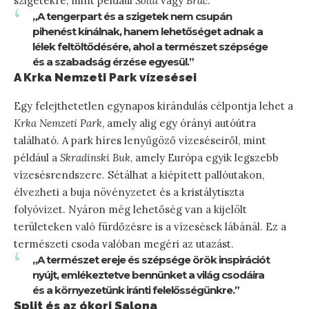
szigetekre, mint például
Šolta
vagy
Brač
.
„A tengerpart és a szigetek nem csupán
pihenést kínálnak, hanem lehetőséget adnak a
lélek feltöltődésére, ahol a természet szépsége
és a szabadság érzése egyesül.”
A Krka Nemzeti Park vízesései
Egy felejthetetlen egynapos kirándulás célpontja lehet a
Krka Nemzeti Park
, amely alig egy órányi autóútra
található. A park híres lenyűgöző vízeséseiről, mint
például a
Skradinski Buk
, amely Európa egyik legszebb
vízesésrendszere. Sétálhat a kiépített pallóutakon,
élvezheti a buja növényzetet és a kristálytiszta
folyóvizet. Nyáron még lehetőség van a kijelölt
területeken való fürdőzésre is a vízesések lábánál. Ez a
természeti csoda valóban megéri az utazást.
„A természet ereje és szépsége örök inspirációt
nyújt, emlékeztetve bennünket a világ csodáira
és a környezetünk iránti felelősségünkre.”
Split és az ókori Salona