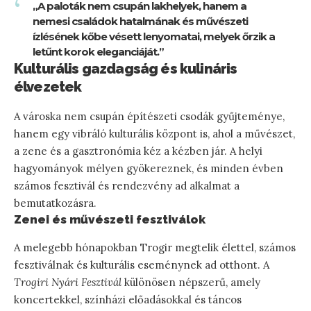
„A paloták nem csupán lakhelyek, hanem a
nemesi családok hatalmának és művészeti
ízlésének kőbe vésett lenyomatai, melyek őrzik a
letűnt korok eleganciáját.”
Kulturális gazdagság és kulináris
élvezetek
A városka nem csupán építészeti csodák gyűjteménye,
hanem egy vibráló kulturális központ is, ahol a művészet,
a zene és a gasztronómia kéz a kézben jár. A helyi
hagyományok mélyen gyökereznek, és minden évben
számos fesztivál és rendezvény ad alkalmat a
bemutatkozásra.
Zenei és művészeti fesztiválok
A melegebb hónapokban Trogir megtelik élettel, számos
fesztiválnak és kulturális eseménynek ad otthont. A
Trogiri Nyári Fesztivál
különösen népszerű, amely
koncertekkel, színházi előadásokkal és táncos