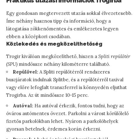
Praktikus utazási információk Trogirba
Egy gondosan megtervezett utazás sokkal élvezetesebb.
Íme néhány hasznos tipp és információ, hogy a
látogatása zökkenőmentes és emlékezetes legyen
ebben a középkori csodában.
Közlekedés és megközelíthetőség
Trogir kiválóan megközelíthető, hiszen a
Spliti repülőtér
(SPU)
mindössze néhány kilométerre található.
Repülővel:
A Spliti repülőtérről rendszeres
buszjáratok indulnak Splitbe, és a repülőtérről taxival
vagy előre lefoglalt transzferrel is könnyedén eljuthat
Trogirba. Az út mindössze 10-15 perc.
Autóval:
Ha autóval érkezik, fontos tudni, hogy az
óváros autómentes övezet. Parkolni a várost körülölelő
fizetős parkolókban lehet. Nyáron a parkolóhelyek
gyorsan betelnek, érdemes korán érkezni.