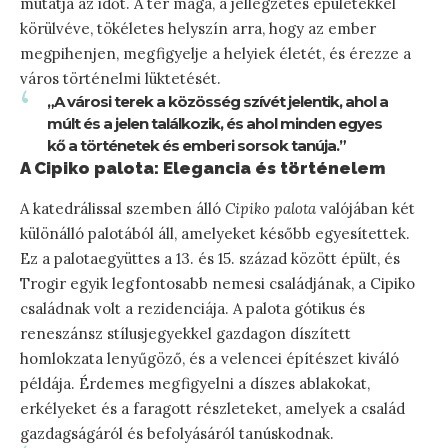
mutatja az időt. A tér maga, a jellegzetes épületekkel
körülvéve, tökéletes helyszín arra, hogy az ember
megpihenjen, megfigyelje a helyiek életét, és érezze a
város történelmi lüktetését.
„A városi terek a közösség szívét jelentik, ahol a
múlt és a jelen találkozik, és ahol minden egyes
kő a történetek és emberi sorsok tanúja.”
A Cipiko palota: Elegancia és történelem
A katedrálissal szemben álló
Cipiko palota
valójában két
különálló palotából áll, amelyeket később egyesítettek.
Ez a palotaegyüttes a 13. és 15. század között épült, és
Trogir egyik legfontosabb nemesi családjának, a Cipiko
családnak volt a rezidenciája. A palota gótikus és
reneszánsz stílusjegyekkel gazdagon díszített
homlokzata lenyűgöző, és a velencei építészet kiváló
példája. Érdemes megfigyelni a díszes ablakokat,
erkélyeket és a faragott részleteket, amelyek a család
gazdagságáról és befolyásáról tanúskodnak.