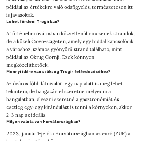
például az értékekre való odafigyelés, természetesen itt
is javasoltak.
Lehet fürdeni Trogirban?
A történelmi óvárosban közvetlenül nincsenek strandok,
de a közeli Čiovo-szigeten, amely egy híddal kapcsolódik
a városhoz, számos gyönyörű strand található, mint
például az Okrug Gornji. Ezek könnyen
megközelíthetőek.
Mennyi időre van szükség Trogir felfedezéséhez?
Az óváros főbb látnivalóit egy nap alatt is meg lehet
tekinteni, de ha igazán el szeretne mélyedni a
hangulatban, élvezni szeretné a gasztronómiát és
esetleg egy-egy kirándulást is tenni a környéken, akkor
2-3 nap az ideális.
Milyen valuta van Horvátországban?
január 1-je óta Horvátországban az euró (EUR) a