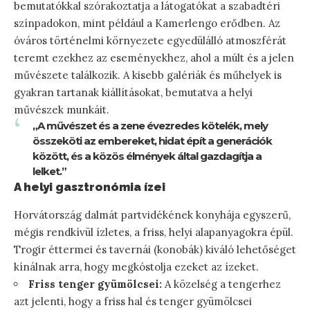
bemutatókkal szórakoztatja a látogatókat a szabadtéri
színpadokon, mint például a Kamerlengo erődben. Az
óváros történelmi környezete egyedülálló atmoszférát
teremt ezekhez az eseményekhez, ahol a múlt és a jelen
művészete találkozik. A kisebb galériák és műhelyek is
gyakran tartanak kiállításokat, bemutatva a helyi
művészek munkáit.
„A művészet és a zene évezredes kötelék, mely
összeköti az embereket, hidat épít a generációk
között, és a közös élmények által gazdagítja a
lelket.”
A helyi gasztronómia ízei
Horvátország dalmát partvidékének konyhája egyszerű,
mégis rendkívül ízletes, a friss, helyi alapanyagokra épül.
Trogir éttermei és tavernái (konobák) kiváló lehetőséget
kínálnak arra, hogy megkóstolja ezeket az ízeket.
Friss tenger gyümölcsei:
A közelség a tengerhez
azt jelenti, hogy a friss hal és tenger gyümölcsei