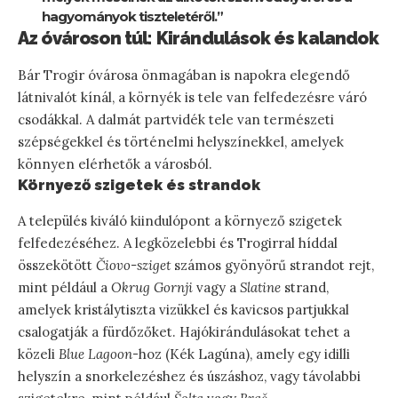
hagyományok tiszteletéről.”
Az óvároson túl: Kirándulások és kalandok
Bár Trogir óvárosa önmagában is napokra elegendő
látnivalót kínál, a környék is tele van felfedezésre váró
csodákkal. A dalmát partvidék tele van természeti
szépségekkel és történelmi helyszínekkel, amelyek
könnyen elérhetők a városból.
Környező szigetek és strandok
A település kiváló kiindulópont a környező szigetek
felfedezéséhez. A legközelebbi és Trogirral híddal
összekötött
Čiovo-sziget
számos gyönyörű strandot rejt,
mint például a
Okrug Gornji
vagy a
Slatine
strand,
amelyek kristálytiszta vizükkel és kavicsos partjukkal
csalogatják a fürdőzőket. Hajókirándulásokat tehet a
közeli
Blue Lagoon
-hoz (Kék Lagúna), amely egy idilli
helyszín a snorkelezéshez és úszáshoz, vagy távolabbi