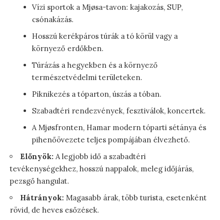
Vízi sportok a Mjøsa-tavon: kajakozás, SUP,
csónakázás.
Hosszú kerékpáros túrák a tó körül vagy a
környező erdőkben.
Túrázás a hegyekben és a környező
természetvédelmi területeken.
Piknikezés a tóparton, úszás a tóban.
Szabadtéri rendezvények, fesztiválok, koncertek.
A Mjøsfronten, Hamar modern tóparti sétánya és
pihenőövezete teljes pompájában élvezhető.
Előnyök:
A legjobb idő a szabadtéri
tevékenységekhez, hosszú nappalok, meleg időjárás,
pezsgő hangulat.
Hátrányok:
Magasabb árak, több turista, esetenként
rövid, de heves esőzések.