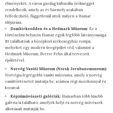
élményeket. A város gazdag kulturális örökséggel
rendelkezik, amely az év bármely szakában
felfedezhető, függetlenül attól, milyen a Hamar
időjárása.
Domkirkeodden és a Hedmark Múzeum:
Ez a
történelmi helyszín Hamar egyik legfőbb látványossága.
Itt találhatóak a középkori székesegyház romjai,
melyeket egy modern üvegépület véd, valamint a
Hedmark Múzeum, Sverre Fehn által tervezett
épületével.
Norvég Vasúti Múzeum (Norsk Jernbanemuseum):
Norvégia legrégebbi vasúti múzeuma, amely a norvég
vasúttörténetet mutatja be, számos régi mozdonnyal és
kocsival.
Képzőművészeti galériák:
Hamarban több kisebb
galéria is található, amelyek helyi és norvég művészek
alkotásait mutatják be.