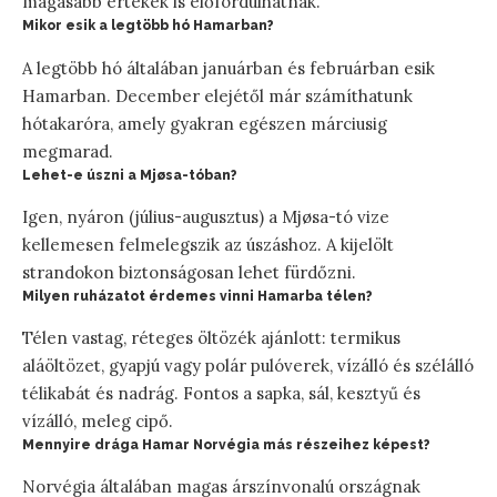
magasabb értékek is előfordulhatnak.
Mikor esik a legtöbb hó Hamarban?
A legtöbb hó általában januárban és februárban esik
Hamarban. December elejétől már számíthatunk
hótakaróra, amely gyakran egészen márciusig
megmarad.
Lehet-e úszni a Mjøsa-tóban?
Igen, nyáron (július-augusztus) a Mjøsa-tó vize
kellemesen felmelegszik az úszáshoz. A kijelölt
strandokon biztonságosan lehet fürdőzni.
Milyen ruházatot érdemes vinni Hamarba télen?
Télen vastag, réteges öltözék ajánlott: termikus
aláöltözet, gyapjú vagy polár pulóverek, vízálló és szélálló
télikabát és nadrág. Fontos a sapka, sál, kesztyű és
vízálló, meleg cipő.
Mennyire drága Hamar Norvégia más részeihez képest?
Norvégia általában magas árszínvonalú országnak