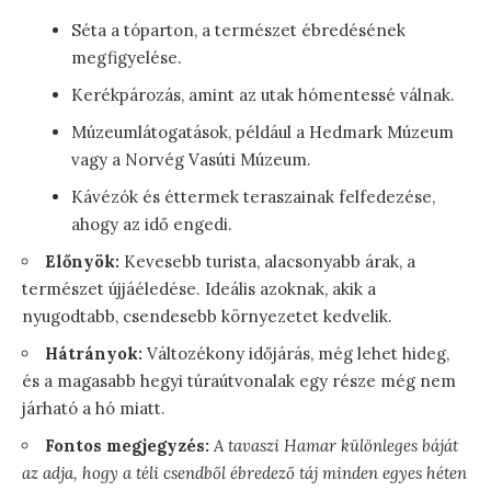
Séta a tóparton, a természet ébredésének
megfigyelése.
Kerékpározás, amint az utak hómentessé válnak.
Múzeumlátogatások, például a Hedmark Múzeum
vagy a Norvég Vasúti Múzeum.
Kávézók és éttermek teraszainak felfedezése,
ahogy az idő engedi.
Előnyök:
Kevesebb turista, alacsonyabb árak, a
természet újjáéledése. Ideális azoknak, akik a
nyugodtabb, csendesebb környezetet kedvelik.
Hátrányok:
Változékony időjárás, még lehet hideg,
és a magasabb hegyi túraútvonalak egy része még nem
járható a hó miatt.
Fontos megjegyzés:
A tavaszi Hamar különleges báját
az adja, hogy a téli csendből ébredező táj minden egyes héten