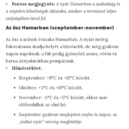
Fontos megjegyzés:
A nyár Hamarban a szabadság és
a végtelen lehetőségek időszaka, amikor a természet teljes
szépségében tárul fel.
Az ősz Hamarban (szeptember-november)
Az ősz a színek évszaka Hamarban. A nyári meleg
fokozatosan átadja helyét a hűvösebb, de még gyakran
napos napoknak, a fák pedig gyönyörű arany, vörös és
barna árnyalatokban pompáznak.
Hőmérséklet:
Szeptember: +8°C és +15°C között.
Október: +3°C és +10°C között.
November: -2°C és +5°C között, ekkor már
előfordulhat az első hó.
Szeptember gyakran meglepően enyhe és napos, az
„indiai nyár” norvég megfelelője.