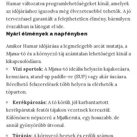
Hamar változatos programlehetőségeket kínál, amelyek
az időjáráshoz igazodva még élvezetesebbé tehetők. A jó
tervezéssel garantált a felejthetetlen élmény, bármilyen
évszakban is látogat el ide.
Nyári élmények a napfényben
Amikor Hamar időjárása a legmelegebb arcát mutatja, a
Mjøsa-tó és a környező táj számtalan lehetőséget kínál a
kikapcsolódásra.
Vízi sportok:
A Mjøsa-tó ideális helyszín kajakozásra,
kenuzásra, stand-up paddle-re (SUP) vagy akár úszásra.
Bérelhető felszerelések több helyen is elérhetők a
tóparton.
Kerékpározás:
A tó körüli, jól karbantartott
kerékpárutak festői tájakon vezetnek keresztül.
Különösen népszerű a Mjølkeruta, egy hosszabb, de
annál gyönyörűbb útvonal.
Túrázás:
A környező hegyek és erdők számos