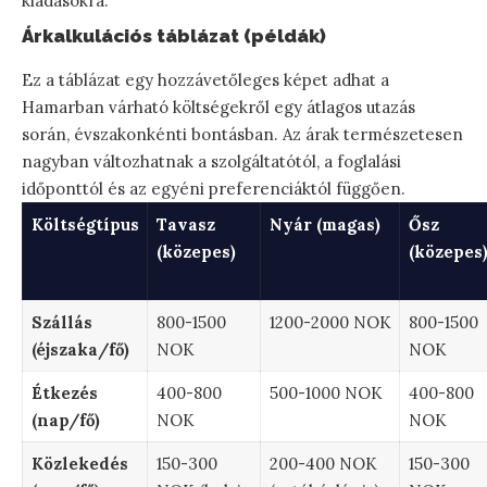
kiadásokra.
Árkalkulációs táblázat (példák)
Ez a táblázat egy hozzávetőleges képet adhat a
Hamarban várható költségekről egy átlagos utazás
során, évszakonkénti bontásban. Az árak természetesen
nagyban változhatnak a szolgáltatótól, a foglalási
időponttól és az egyéni preferenciáktól függően.
Költségtípus
Tavasz
Nyár (magas)
Ősz
(közepes)
(közepes
Szállás
800-1500
1200-2000 NOK
800-1500
(éjszaka/fő)
NOK
NOK
Étkezés
400-800
500-1000 NOK
400-800
(nap/fő)
NOK
NOK
Közlekedés
150-300
200-400 NOK
150-300