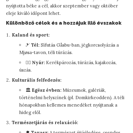
nyújtotta béke a cél, akkor szeptember vagy október
eleje kiváló időpont lehet.
Különböző célok és a hozzájuk illő évszakok
Kaland és sport:
🎿
Tél:
Sífutás Gåsbu-ban, jégkorcsolyázás a
Mjøsa-tavon, téli túrázás.
🚴‍♀️
Nyár:
Kerékpározás, túrázás, kajakozás,
úszás.
Kulturális felfedezés:
🏛️
Egész évben:
Múzeumok, galériák,
történelmi helyszínek (pl. Domkirkeodden). A téli
hónapokban kellemes menedéket nyújtanak a
hideg elől.
Természetjárás és relaxáció:
🌳
Tavasz:
A természet újjáéledése, csendes