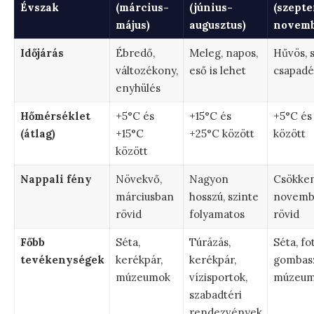
Évszak
(március-
(június-
(szept
május)
augusztus)
novemb
Időjárás
Ébredő,
Meleg, napos,
Hűvös, s
változékony,
eső is lehet
csapadé
enyhülés
Hőmérséklet
+5°C és
+15°C és
+5°C és
(átlag)
+15°C
+25°C között
között
között
Nappali fény
Növekvő,
Nagyon
Csökken
márciusban
hosszú, szinte
novemb
rövid
folyamatos
rövid
Főbb
Séta,
Túrázás,
Séta, fo
tevékenységek
kerékpár,
kerékpár,
gombas
múzeumok
vízisportok,
múzeum
szabadtéri
rendezvények