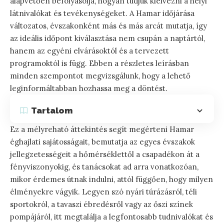
alapvetően befolyásolja, hogyan tudjuk kiélvezni a helyi
látnivalókat és tevékenységeket. A Hamar időjárása
változatos, évszakonként más és más arcát mutatja, így
az ideális időpont kiválasztása nem csupán a naptártól,
hanem az egyéni elvárásoktól és a tervezett
programoktól is függ. Ebben a részletes leírásban
minden szempontot megvizsgálunk, hogy a lehető
leginformáltabban hozhassa meg a döntést.
Tartalom
Ez a mélyreható áttekintés segít megérteni Hamar
éghajlati sajátosságait, bemutatja az egyes évszakok
jellegzetességeit a hőmérséklettől a csapadékon át a
fényviszonyokig, és tanácsokat ad arra vonatkozóan,
mikor érdemes útnak indulni, attól függően, hogy milyen
élményekre vágyik. Legyen szó nyári túrázásról, téli
sportokról, a tavaszi ébredésről vagy az őszi színek
pompájáról, itt megtalálja a legfontosabb tudnivalókat és