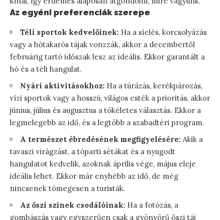
kínál, így érdemes alaposan átgondolni, mire vágyunk.
Az egyéni preferenciák szerepe
Téli sportok kedvelőinek:
Ha a síelés, korcsolyázás
vagy a hótakarós tájak vonzzák, akkor a decembertől
februárig tartó időszak lesz az ideális. Ekkor garantált a
hó és a téli hangulat.
Nyári aktivitásokhoz:
Ha a túrázás, kerékpározás,
vízi sportok vagy a hosszú, világos esték a prioritás, akkor
június, július és augusztus a tökéletes választás. Ekkor a
legmelegebb az idő, és a legtöbb a szabadtéri program.
A természet ébredésének megfigyelésére:
Akik a
tavaszi virágzást, a tóparti sétákat és a nyugodt
hangulatot kedvelik, azoknak április vége, május eleje
ideális lehet. Ekkor már enyhébb az idő, de még
nincsenek tömegesen a turisták.
Az őszi színek csodálóinak:
Ha a fotózás, a
gombászás vagy egyszerűen csak a gyönyörű őszi táj