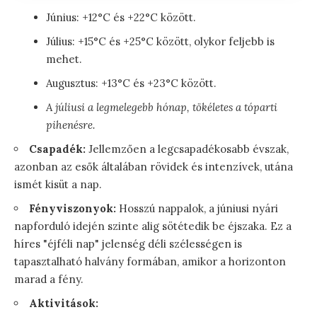
Június: +12°C és +22°C között.
Július: +15°C és +25°C között, olykor feljebb is
mehet.
Augusztus: +13°C és +23°C között.
A júliusi a legmelegebb hónap, tökéletes a tóparti
pihenésre.
Csapadék:
Jellemzően a legcsapadékosabb évszak,
azonban az esők általában rövidek és intenzívek, utána
ismét kisüt a nap.
Fényviszonyok:
Hosszú nappalok, a júniusi nyári
napforduló idején szinte alig sötétedik be éjszaka. Ez a
híres "éjféli nap" jelenség déli szélességen is
tapasztalható halvány formában, amikor a horizonton
marad a fény.
Aktivitások: