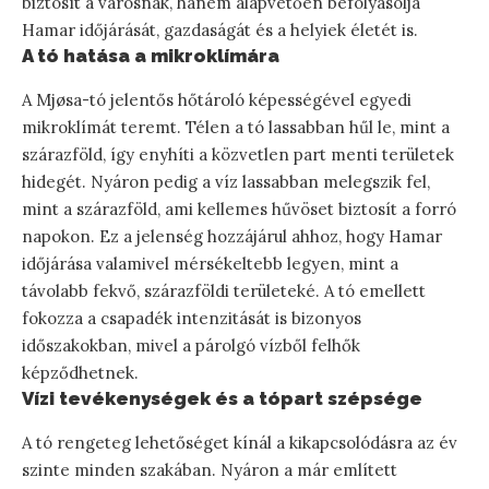
biztosít a városnak, hanem alapvetően befolyásolja
Hamar időjárását, gazdaságát és a helyiek életét is.
A tó hatása a mikroklímára
A Mjøsa-tó jelentős hőtároló képességével egyedi
mikroklímát teremt. Télen a tó lassabban hűl le, mint a
szárazföld, így enyhíti a közvetlen part menti területek
hidegét. Nyáron pedig a víz lassabban melegszik fel,
mint a szárazföld, ami kellemes hűvöset biztosít a forró
napokon. Ez a jelenség hozzájárul ahhoz, hogy Hamar
időjárása valamivel mérsékeltebb legyen, mint a
távolabb fekvő, szárazföldi területeké. A tó emellett
fokozza a csapadék intenzitását is bizonyos
időszakokban, mivel a párolgó vízből felhők
képződhetnek.
Vízi tevékenységek és a tópart szépsége
A tó rengeteg lehetőséget kínál a kikapcsolódásra az év
szinte minden szakában. Nyáron a már említett