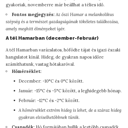
gyakoriak, novemberre már beállhat a télies idő.
Fontos megjegyzés:
Az őszi Hamar a melankolikus
szépség és a természet gazdagságának tökéletes találkozása,
amely meghitt élményeket ígér.
A tél Hamarban (december-február)
A tél Hamarban varázslatos, hófödte tájat és igazi északi
hangulatot kínál. Hideg, de gyakran napos időre
számíthatunk, vastag hótakaróval.
Hőmérséklet:
December: -10°C és 0°C között.
Január: -15°C és -5°C között, a leghidegebb hónap.
Február: -12°C és -2°C között.
A hőmérséklet extrém hideg is lehet, de a száraz hideg
gyakran elviselhetőbbnek tűnik.
Csapadék:
Hó formájában hullik a legtöbb csapadék,