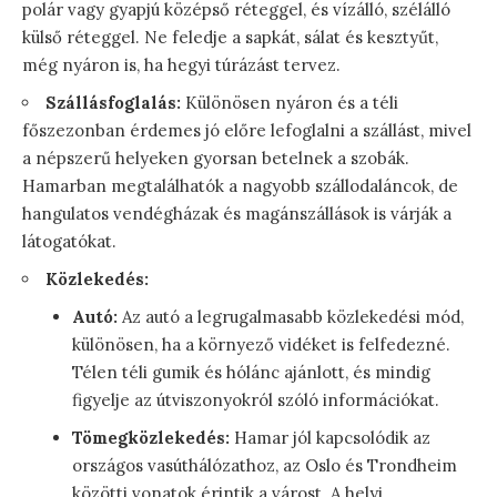
polár vagy gyapjú középső réteggel, és vízálló, szélálló
külső réteggel. Ne feledje a sapkát, sálat és kesztyűt,
még nyáron is, ha hegyi túrázást tervez.
Szállásfoglalás:
Különösen nyáron és a téli
főszezonban érdemes jó előre lefoglalni a szállást, mivel
a népszerű helyeken gyorsan betelnek a szobák.
Hamarban megtalálhatók a nagyobb szállodaláncok, de
hangulatos vendégházak és magánszállások is várják a
látogatókat.
Közlekedés:
Autó:
Az autó a legrugalmasabb közlekedési mód,
különösen, ha a környező vidéket is felfedezné.
Télen téli gumik és hólánc ajánlott, és mindig
figyelje az útviszonyokról szóló információkat.
Tömegközlekedés:
Hamar jól kapcsolódik az
országos vasúthálózathoz, az Oslo és Trondheim
közötti vonatok érintik a várost. A helyi