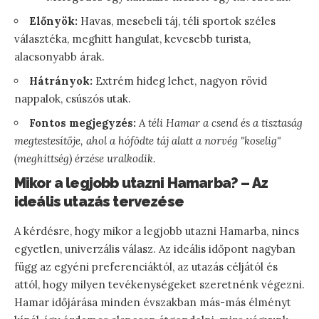
Előnyök:
Havas, mesebeli táj, téli sportok széles
választéka, meghitt hangulat, kevesebb turista,
alacsonyabb árak.
Hátrányok:
Extrém hideg lehet, nagyon rövid
nappalok, csúszós utak.
Fontos megjegyzés:
A téli Hamar a csend és a tisztaság
megtestesítője, ahol a hófödte táj alatt a norvég "koselig"
(meghittség) érzése uralkodik.
Mikor a legjobb utazni Hamarba? – Az
ideális utazás tervezése
A kérdésre, hogy mikor a legjobb utazni Hamarba, nincs
egyetlen, univerzális válasz. Az ideális időpont nagyban
függ az egyéni preferenciáktól, az utazás céljától és
attól, hogy milyen tevékenységeket szeretnénk végezni.
Hamar időjárása minden évszakban más-más élményt