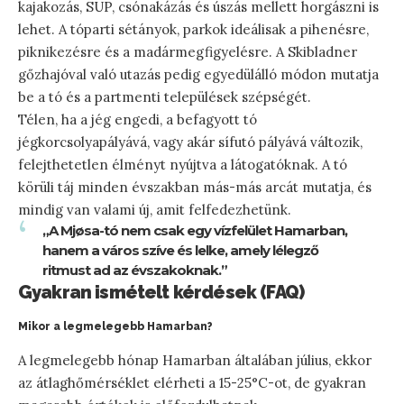
kajakozás, SUP, csónakázás és úszás mellett horgászni is
lehet. A tóparti sétányok, parkok ideálisak a pihenésre,
piknikezésre és a madármegfigyelésre. A Skibladner
gőzhajóval való utazás pedig egyedülálló módon mutatja
be a tó és a partmenti települések szépségét.
Télen, ha a jég engedi, a befagyott tó
jégkorcsolyapályává, vagy akár sífutó pályává változik,
felejthetetlen élményt nyújtva a látogatóknak. A tó
körüli táj minden évszakban más-más arcát mutatja, és
mindig van valami új, amit felfedezhetünk.
„A Mjøsa-tó nem csak egy vízfelület Hamarban,
hanem a város szíve és lelke, amely lélegző
ritmust ad az évszakoknak.”
Gyakran ismételt kérdések (FAQ)
Mikor a legmelegebb Hamarban?
A legmelegebb hónap Hamarban általában július, ekkor
az átlaghőmérséklet elérheti a 15-25°C-ot, de gyakran