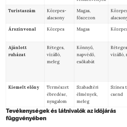
Turistaszám
Közepes-
Magas,
Közepe
alacsony
főszezon
alacson
Árszínvonal
Közepes
Magas
Közepe
Ajánlott
Réteges,
Könnyű,
Réteges
ruházat
vízálló,
napvédő,
vízálló,
meleg
esőkabát
Kiemelt előny
Természet
Szabadtéri
Színes t
ébredése,
élmények,
csend
nyugalom
meleg
Tevékenységek és látnivalók az időjárás
függvényében