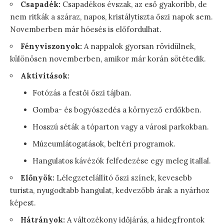
Csapadék:
Csapadékos évszak, az eső gyakoribb, de
nem ritkák a száraz, napos, kristálytiszta őszi napok sem.
Novemberben már hóesés is előfordulhat.
Fényviszonyok:
A nappalok gyorsan rövidülnek,
különösen novemberben, amikor már korán sötétedik.
Aktivitások:
Fotózás a festői őszi tájban.
Gomba- és bogyószedés a környező erdőkben.
Hosszú séták a tóparton vagy a városi parkokban.
Múzeumlátogatások, beltéri programok.
Hangulatos kávézók felfedezése egy meleg itallal.
Előnyök:
Lélegzetelállító őszi színek, kevesebb
turista, nyugodtabb hangulat, kedvezőbb árak a nyárhoz
képest.
Hátrányok:
A változékony időjárás, a hidegfrontok