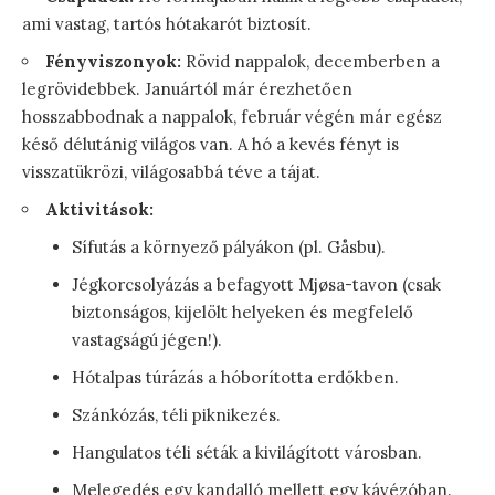
ami vastag, tartós hótakarót biztosít.
Fényviszonyok:
Rövid nappalok, decemberben a
legrövidebbek. Januártól már érezhetően
hosszabbodnak a nappalok, február végén már egész
késő délutánig világos van. A hó a kevés fényt is
visszatükrözi, világosabbá téve a tájat.
Aktivitások:
Sífutás a környező pályákon (pl. Gåsbu).
Jégkorcsolyázás a befagyott Mjøsa-tavon (csak
biztonságos, kijelölt helyeken és megfelelő
vastagságú jégen!).
Hótalpas túrázás a hóborította erdőkben.
Szánkózás, téli piknikezés.
Hangulatos téli séták a kivilágított városban.
Melegedés egy kandalló mellett egy kávézóban.