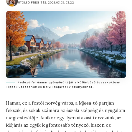
UTOLSÓ FRISSÍTÉS: 2026.03.09. 03:22
Fedezd fel Hamar gyönyörű táját a különböző évszakokban!
Tippek utazáshoz és helyi időjárási viszonyokhoz.
Hamar, ez a festői norvég város, a Mjøsa-tó partján
fekszik, és sokak számára az északi szépség és nyugalom
megtestesítője. Amikor egy ilyen utazást tervezünk, az
időjárás az egyik legfontosabb tényező, hiszen ez