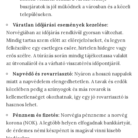
buszjáratok is jól működnek a városban és a közeli
településeken.
Váratlan időjárási események kezelése:
Norvégiában az időjárás rendkívül gyorsan változhat.
Mindig tartsa szem előtt az előrejelzéseket, és legyen
felkészülve egy esetleges esőre, hirtelen hidegre vagy
erős szélre. A túrázás során mindig tájékoztassa valakit
az útvonaláról és a várható visszatérés időpontjáról.
Napvédő és rovarriasztó:
Nyáron a hosszú nappalok
miatt a napvédelem elengedhetetlen. A tavak és erdők
közelében pedig a szúnyogok és más rovarok is
kellemetlenséget okozhatnak, így egy jó rovarriasztó is
hasznos lehet.
Pénznem és fizetés:
Norvégia pénzneme a norvég
korona (NOK). A legtöbb helyen elfogadnak bankkártyát,
de érdemes némi készpénzt is magával vinni kisebb