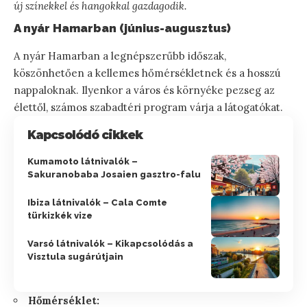
új színekkel és hangokkal gazdagodik.
A nyár Hamarban (június-augusztus)
A nyár Hamarban a legnépszerűbb időszak,
köszönhetően a kellemes hőmérsékletnek és a hosszú
nappaloknak. Ilyenkor a város és környéke pezseg az
élettől, számos szabadtéri program várja a látogatókat.
Kapcsolódó cikkek
Kumamoto látnivalók –
Sakuranobaba Josaien gasztro-falu
Ibiza látnivalók – Cala Comte
türkizkék vize
Varsó látnivalók – Kikapcsolódás a
Visztula sugárútjain
Hőmérséklet: