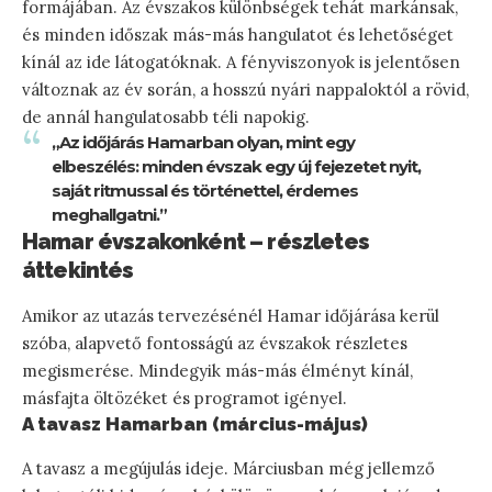
formájában. Az évszakos különbségek tehát markánsak,
és minden időszak más-más hangulatot és lehetőséget
kínál az ide látogatóknak. A fényviszonyok is jelentősen
változnak az év során, a hosszú nyári nappaloktól a rövid,
de annál hangulatosabb téli napokig.
„Az időjárás Hamarban olyan, mint egy
elbeszélés: minden évszak egy új fejezetet nyit,
saját ritmussal és történettel, érdemes
meghallgatni.”
Hamar évszakonként – részletes
áttekintés
Amikor az utazás tervezésénél Hamar időjárása kerül
szóba, alapvető fontosságú az évszakok részletes
megismerése. Mindegyik más-más élményt kínál,
másfajta öltözéket és programot igényel.
A tavasz Hamarban (március-május)
A tavasz a megújulás ideje. Márciusban még jellemző