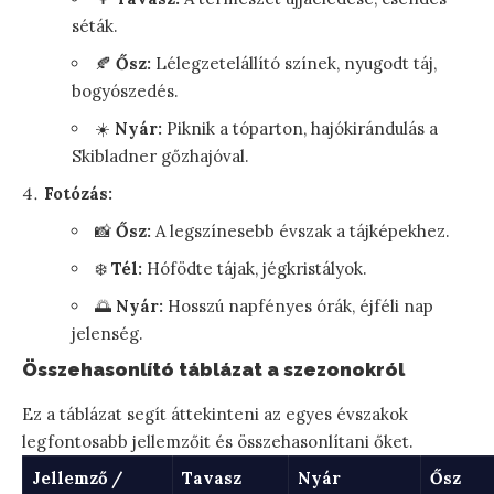
séták.
🍂
Ősz:
Lélegzetelállító színek, nyugodt táj,
bogyószedés.
☀️
Nyár:
Piknik a tóparton, hajókirándulás a
Skibladner gőzhajóval.
Fotózás:
📸
Ősz:
A legszínesebb évszak a tájképekhez.
❄️
Tél:
Hófödte tájak, jégkristályok.
🌅
Nyár:
Hosszú napfényes órák, éjféli nap
jelenség.
Összehasonlító táblázat a szezonokról
Ez a táblázat segít áttekinteni az egyes évszakok
legfontosabb jellemzőit és összehasonlítani őket.
Jellemző /
Tavasz
Nyár
Ősz