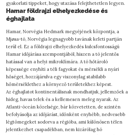
gyakorlati tippeket, hogy utazása felejthetetlen legyen.
Hamar földrajzi elhelyezkedése és
éghajlata
Hamar, Norvégia Hedmark megyéjének központja, a
Mjøsa-tó, Norvégia legnagyobb tavának keleti partján
terül el. Ez a földrajzi elhelyezkedés kulcsfontosságú
Hamar időjárása szempontjából, hiszen a tó jelentős
hatással van a helyi mikroklímára. A tó hőtároló
képessége enyhíti a téli fagyokat és mérsékli a nyári
hőséget, hozzájárulva egy viszonylag stabilabb
hőmérséklethez a környező területekhez képest.
Az éghajlatot kontinentálisnak mondhatjuk, jellemzőek a
hideg, havas telek és a kellemesen meleg nyarak. Az
Atlanti-óceán közelsége, bár közvetetten, de szintén
befolyásolja az időjárást, időnként enyhébb, nedvesebb
légtömegeket sodorva a régióba, ami különösen télen
jelentkezhet csapadékban, nem kizárólag hó