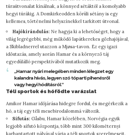
túraútvonalat kínálnak, a könnyed sétáktól a komolyabb
hegyi túrákig. A Domkirkeodden körüli sétány is egy
kellemes, történelmi helyszínekkel tarkított útvonal.
Hajókirándulás:
Ne hagyja ki a lehetőséget, hogy a
világ legrégebbi, még működő lapátkerekes gőzhajójával,
a Skibladnerrel utazzon a Mjøsa-tavon. Ez egy igazi
időutazás, amely során Hamar és a környező táj
egyedülálló perspektívából mutatkozik meg.
„Hamar nyári melegében minden lélegzet egy
kalandra hívás, legyen szó tóparti pihenésről
vagy hegyi hódításról.”
Téli sportok és hófödte varázslat
Amikor Hamar időjárása hidegre fordul, és megérkezik a
hó, a táj egy téli mesebirodalommá változik.
Sífutás:
Gåsbu, Hamar közelében, Norvégia egyik
legjobb sífutó központja, több mint 300 kilométernyi
karbantartott pályával várja a téli sportok szerelmeseit.