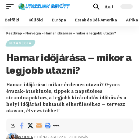
Aa
Belföld
Külföld
Európa
Észak és Dél-Amerika
Afrika
Kezdőlap
»
Norvégia
»
Hamar időjárása – mikor a legjobb utazni?
NORVÉGIA
Hamar időjárása – mikor a
legjobb utazni?
Hamar időjárása: mikor érdemes utazni? Gyors
évszak-áttekintés, tippek a napsütéses
strandnapokhoz, a legjobb kirándulós időhöz és a
helyi időjárási buktatók elkerüléséhez — tervezz
okosan, élvezz többet!
SZILVIA
5 HÓNAP AGO
22 PERC OLVASÁS