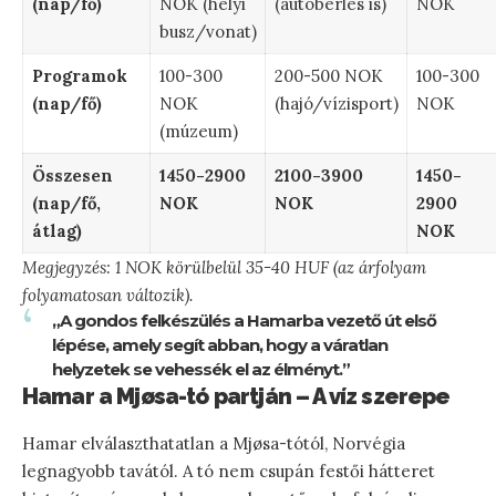
(nap/fő)
NOK (helyi
(autóbérlés is)
NOK
busz/vonat)
Programok
100-300
200-500 NOK
100-300
(nap/fő)
NOK
(hajó/vízisport)
NOK
(múzeum)
Összesen
1450-2900
2100-3900
1450-
(nap/fő,
NOK
NOK
2900
átlag)
NOK
Megjegyzés: 1 NOK körülbelül 35-40 HUF (az árfolyam
folyamatosan változik).
„A gondos felkészülés a Hamarba vezető út első
lépése, amely segít abban, hogy a váratlan
helyzetek se vehessék el az élményt.”
Hamar a Mjøsa-tó partján – A víz szerepe
Hamar elválaszthatatlan a Mjøsa-tótól, Norvégia
legnagyobb tavától. A tó nem csupán festői hátteret