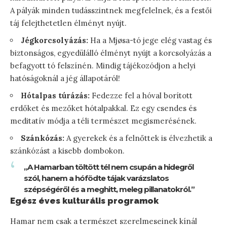
A pályák minden tudásszintnek megfelelnek, és a festői
táj felejthetetlen élményt nyújt.
Jégkorcsolyázás:
Ha a Mjøsa-tó jege elég vastag és
biztonságos, egyedülálló élményt nyújt a korcsolyázás a
befagyott tó felszínén. Mindig tájékozódjon a helyi
hatóságoknál a jég állapotáról!
Hótalpas túrázás:
Fedezze fel a hóval borított
erdőket és mezőket hótalpakkal. Ez egy csendes és
meditatív módja a téli természet megismerésének.
Szánkózás:
A gyerekek és a felnőttek is élvezhetik a
szánkózást a kisebb dombokon.
„A Hamarban töltött tél nem csupán a hidegről
szól, hanem a hófödte tájak varázslatos
szépségéről és a meghitt, meleg pillanatokról.”
Egész éves kulturális programok
Hamar nem csak a természet szerelmeseinek kínál