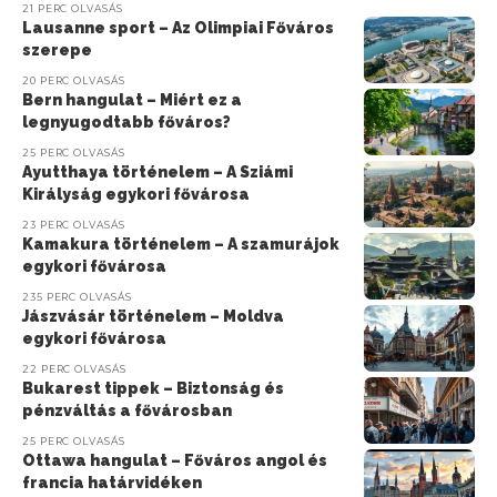
21 PERC OLVASÁS
Lausanne sport – Az Olimpiai Főváros
szerepe
20 PERC OLVASÁS
Bern hangulat – Miért ez a
legnyugodtabb főváros?
25 PERC OLVASÁS
Ayutthaya történelem – A Sziámi
Királyság egykori fővárosa
23 PERC OLVASÁS
Kamakura történelem – A szamurájok
egykori fővárosa
235 PERC OLVASÁS
Jászvásár történelem – Moldva
egykori fővárosa
22 PERC OLVASÁS
Bukarest tippek – Biztonság és
pénzváltás a fővárosban
25 PERC OLVASÁS
Ottawa hangulat – Főváros angol és
francia határvidéken