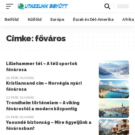
Belföld
Külföld
Európa
Észak és Dél-Amerika
Afrika
Címke:
főváros
Lillehammer tél – A téli sportok
fővárosa
26 PERC OLVASÁS
Kristiansand cím – Norvégia nyári
fővárosa
23 PERC OLVASÁS
Trondheim történelem – A viking
fővárostól a modern központig
25 PERC OLVASÁS
Yaoundé biztonság – Mire figyeljünk a
fővárosban?