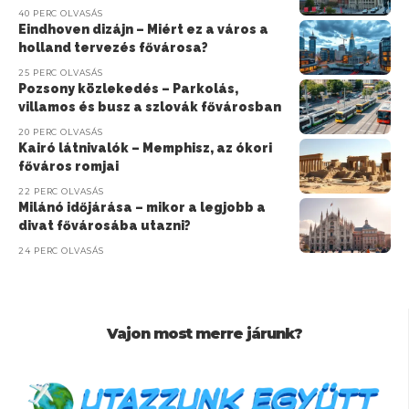
40 PERC OLVASÁS
Eindhoven dizájn – Miért ez a város a
holland tervezés fővárosa?
25 PERC OLVASÁS
Pozsony közlekedés – Parkolás,
villamos és busz a szlovák fővárosban
20 PERC OLVASÁS
Kairó látnivalók – Memphisz, az ókori
főváros romjai
22 PERC OLVASÁS
Milánó időjárása – mikor a legjobb a
divat fővárosába utazni?
24 PERC OLVASÁS
Vajon most merre járunk?