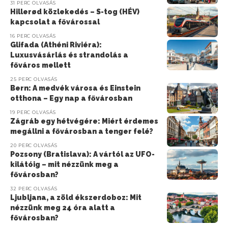
31 PERC OLVASÁS
Hillerød közlekedés – S-tog (HÉV)
kapcsolat a fővárossal
16 PERC OLVASÁS
Glifada (Athéni Riviéra):
Luxusvásárlás és strandolás a
főváros mellett
25 PERC OLVASÁS
Bern: A medvék városa és Einstein
otthona – Egy nap a fővárosban
19 PERC OLVASÁS
Zágráb egy hétvégére: Miért érdemes
megállni a fővárosban a tenger felé?
20 PERC OLVASÁS
Pozsony (Bratislava): A vártól az UFO-
kilátóig – mit nézzünk meg a
fővárosban?
32 PERC OLVASÁS
Ljubljana, a zöld ékszerdoboz: Mit
nézzünk meg 24 óra alatt a
fővárosban?