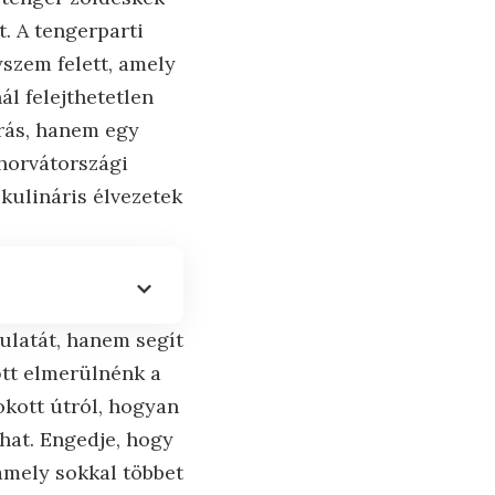
t. A tengerparti
szem felett, amely
l felejthetetlen
írás, hanem egy
 horvátországi
 kulináris élvezetek
ulatát, hanem segít
őtt elmerülnénk a
kott útról, hogyan
lhat. Engedje, hogy
amely sokkal többet