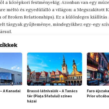
től a középkori festményekig. Azonban van egy múz
re méltó és egyedülálló a világon: a Megszakított 
 Broken Relationships). Ez a különleges kiállítás 
lt tárgyak gyűjteménye, mindegyikhez egy-egy szív
ársul.
cikkek
 – A Kanadai
Brassó látnivalók – A Tanács
Faro éjszaka
tér (Piața Sfatului) színes
Prior utcáb
házai