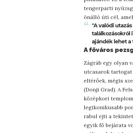
tengerparti nyüzs
önálló úti cél, ame
"A valódi utazás
találkozásokról 
ajándék lehet a 
A főváros pezs
Zágráb egy olyan v
utcasarok tartogat
eltérőek, mégis sze
(Donji Grad). A Fe
középkori templomo
legikonikusabb pon
rabul ejti a tekint
egyik fő bejárata v