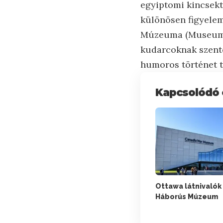
egyiptomi kincsek
különösen figyelem
Múzeuma (Museum of
kudarcoknak szente
humoros történet t
Kapcsolódó 
Ottawa látnivalók
Háborús Múzeum