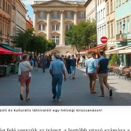
it és kulturális látnivalóit egy hétvégi kiruccanáson!
g felé vesszük az irányt, a legtöbb utazó számára a