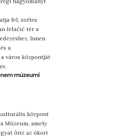
y régi hagyományt
ja fel, széles
n Jelačić tér a
lfedezéshez. Innen
és a
 a város központját
re.
ly nem múzeumi
kulturális központ
ara Múzeum, amely
gyat őriz az ókori