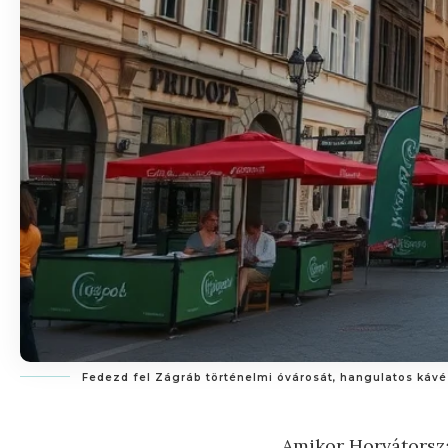
Fedezd fel Zágráb történelmi óvárosát, hangulatos kávézó
Amikor Horvátorszá