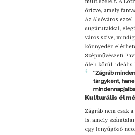
múlt szelelt. A Lo
őrizve, amely fant
Az Alsóváros ezzel 
sugárutakkal, eleg
város szíve, mindig
könnyedén elérhető
Szépművészeti Pavi
öleli körül, ideális
"Zágráb minden
tárgyként, hane
mindennapjaiba
Kulturális élm
Zágráb nem csak a 
is, amely számtala
egy lenyűgöző neor