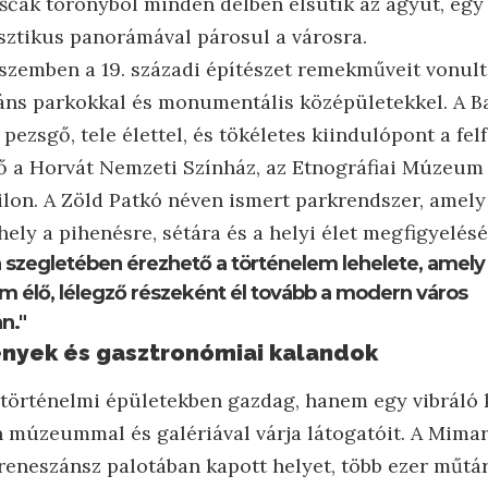
trščak toronyból minden délben elsütik az ágyút, eg
asztikus panorámával párosul a városra.
szemben a 19. századi építészet remekműveit vonultat
áns parkokkal és monumentális középületekkel. A Ba
 pezsgő, tele élettel, és tökéletes kiindulópont a fe
 a Horvát Nemzeti Színház, az Etnográfiai Múzeum 
lon. A Zöld Patkó néven ismert parkrendszer, amely
 hely a pihenésre, sétára és a helyi élet megfigyelésé
 szegletében érezhető a történelem lehelete, ame
m élő, lélegző részeként él tovább a modern város
n."
ények és gasztronómiai kalandok
történelmi épületekben gazdag, hanem egy vibráló 
n múzeummal és galériával várja látogatóit. A Mim
eneszánsz palotában kapott helyet, több ezer műtár