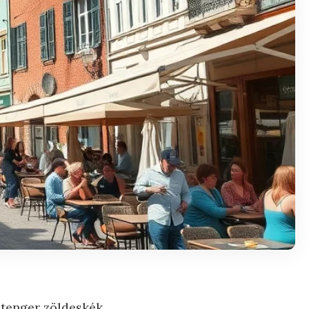
 tenger zöldeskék