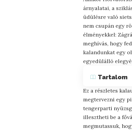
árnyalatai, a szikl
üdülésre való siet
nem csupán egy röv
élményekkel: Zágrá
meghívás, hogy fede
kalandunkat egy oly
egyedülálló elegyét
Tartalom
Ez a részletes kal
megtervezni egy pi
tengerparti nyüzsg
illesztheti be a fő
megmutassuk, hogya