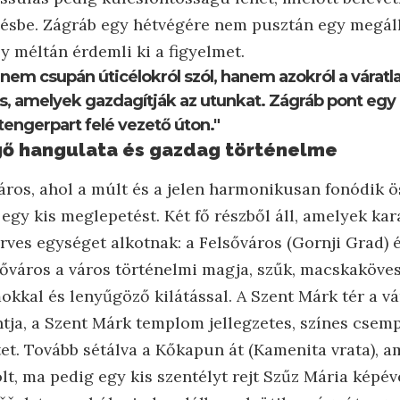
gésbe. Zágráb egy hétvégére nem pusztán egy megál
ly méltán érdemli ki a figyelmet.
 nem csupán úticélokról szól, hanem azokról a váratl
is, amelyek gazdagítják az utunkat. Zágráb pont egy 
tengerpart felé vezető úton."
gő hangulata és gazdag történelme
áros, ahol a múlt és a jelen harmonikusan fonódik ö
 egy kis meglepetést. Két fő részből áll, amelyek ka
rves egységet alkotnak: a Felsőváros (Gornji Grad) 
lsőváros a város történelmi magja, szűk, macskaköves
kkal és lenyűgöző kilátással. A Szent Márk tér a vá
tja, a Szent Márk templom jellegzetes, színes csemp
etet. Tovább sétálva a Kőkapun át (Kamenita vrata), 
olt, ma pedig egy kis szentélyt rejt Szűz Mária képéve