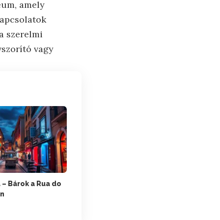
eum, amely
Kapcsolatok
a szerelmi
szorító vagy
 – Bárok a Rua do
an