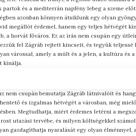
ás partok és a mediterrán napfény lebeg a szeme előt
ségben azonban könnyen átsiklunk egy olyan gyöngy
id megállót érdemel, hanem egy teljes hétvégét kíná
b, a horvát főváros. Ez az írás nem csupán egy útle
zzük fel Zágráb rejtett kincseit, és tegyük teljessé
an várossal, amely a múlt és a jelen, a kultúra és a
 kínálja.
auz nem csupán bemutatja Zágráb látnivalóit és hang
hentető és izgalmas hétvégét a városban, még miel
ésben. Megtudhatja, miért érdemes letérni a megszo
várost utazási tervébe, és milyen költségekkel számo
n gazdagíthatja nyaralását egy olyan élménnyel, 