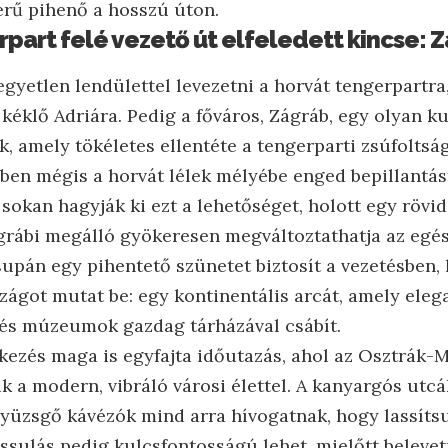
erű pihenő a hosszú úton.
rpart felé vezető út elfeledett kincse: 
gyetlen lendülettel levezetni a horvát tengerpartra,
a kéklő Adriára. Pedig a főváros, Zágráb, egy olyan ku
, amely tökéletes ellentéte a tengerparti zsúfoltsá
ben mégis a horvát lélek mélyébe enged bepillantás
sokan hagyják ki ezt a lehetőséget, holott egy rövi
grábi megálló gyökeresen megváltoztathatja az egé
upán egy pihentető szünetet biztosít a vezetésben,
zágot mutat be: egy kontinentális arcát, amely elega
és múzeumok gazdag tárházával csábít.
rkezés maga is egyfajta időutazás, ahol az Osztrák
k a modern, vibráló városi élettel. A kanyargós utc
nyüzsgő kávézók mind arra hívogatnak, hogy lassítsu
elassulás pedig kulcsfontosságú lehet, mielőtt belev