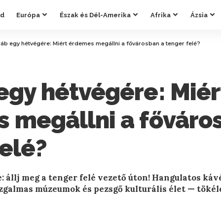
ld
Európa
Észak és Dél-Amerika
Afrika
Ázsia
áb egy hétvégére: Miért érdemes megállni a fővárosban a tenger felé?
egy hétvégére: Miér
 megállni a főváro
felé?
 állj meg a tenger felé vezető úton! Hangulatos káv
izgalmas múzeumok és pezsgő kulturális élet — tökél