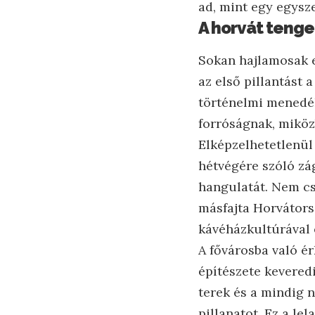
ad, mint egy egysz
A horvát tenge
Sokan hajlamosak e
az első pillantást 
történelmi menedék
forróságnak, miköz
Elképzelhetetlenül 
hétvégére szóló zá
hangulatát. Nem cs
másfajta Horvátors
kávéházkultúrával 
A fővárosba való é
építészete keveredi
terek és a mindig 
pillanatot. Ez a l