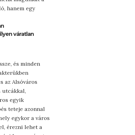
ló, hanem egy
an
ilyen váratlan
ssze, és minden
rakterükben
és az Alsóváros
 utcákkal,
ros egyik
és teteje azonnal
amely egykor a város
l, érezni lehet a