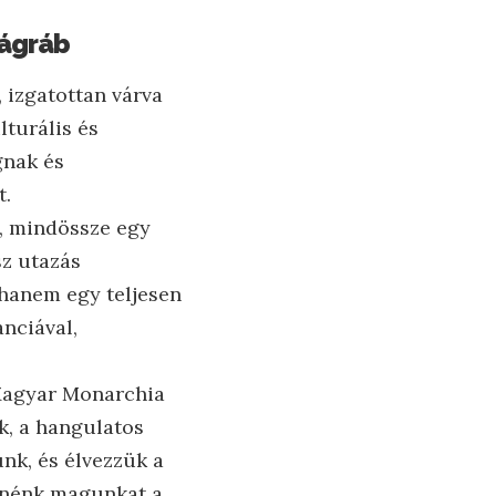
Zágráb
 izgatottan várva
lturális és
gnak és
t.
d, mindössze egy
sz utazás
 hanem egy teljesen
nciával,
-Magyar Monarchia
ák, a hangulatos
nk, és élvezzük a
etnénk magunkat a