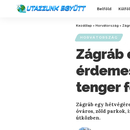
Belföld
Külfö
Kezdőlap
»
Horvátország
»
Zágr
HORVÁTORSZÁG
Zágráb 
érdemes
tenger 
Zágráb egy hétvégére:
óváros, zöld parkok, 
útközben.