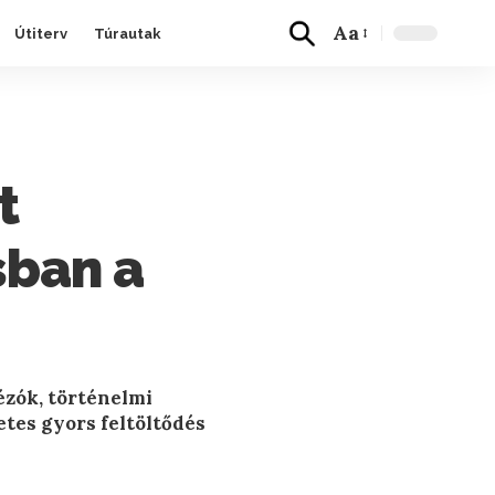
Aa
Útiterv
Túrautak
t
sban a
ézók, történelmi
etes gyors feltöltődés