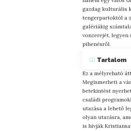
hanem egy valós ta
gazdag kulturális 
tengerpartoktól a 
galériákig számtal
vonzerejét, legyen
pihenésről.
Tartalom
Ez a mélyreható átt
Megismerheti a váro
betekintést nyerhet
családi programokh
utazása a lehető l
olyan utazásra, ame
is hívják Kristians