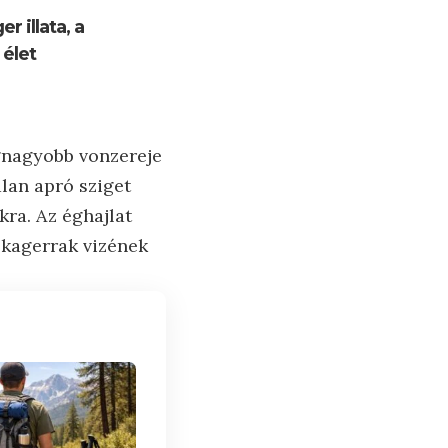
 illata, a
élet
egnagyobb vonzereje
lan apró sziget
kra. Az éghajlat
Skagerrak vizének