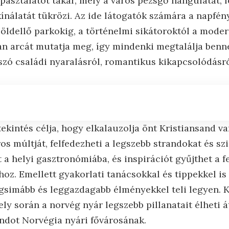
pasztalatot takar, mely a város pezsgő hangulatát, f
kínálatát tükrözi. Az ide látogatók számára a napfén
zöldellő parkokig, a történelmi sikátoroktól a mode
an arcát mutatja meg, így mindenki megtalálja ben
 szó családi nyaralásról, romantikus kikapcsolódásró
ekintés célja, hogy elkalauzolja önt Kristiansand va
s múltját, felfedezheti a legszebb strandokat és szi
 a helyi gasztronómiába, és inspirációt gyűjthet a f
oz. Emellett gyakorlati tanácsokkal és tippekkel is
egsimább és leggazdagabb élményekkel teli legyen. K
ly során a norvég nyár legszebb pillanatait élheti át
andot Norvégia nyári fővárosának.