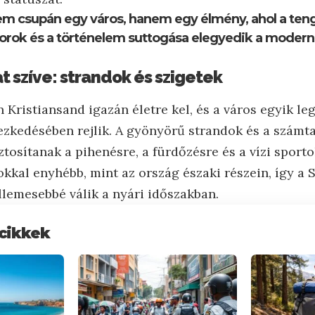
em csupán egy város, hanem egy élmény, ahol a tenger
orok és a történelem suttogása elegyedik a modern 
t szíve: strandok és szigetek
 Kristiansand igazán életre kel, és a város egyik l
yezkedésében rejlik. A gyönyörű strandok és a számta
iztosítanak a pihenésre, a fürdőzésre és a vízi sporto
kkal enyhébb, mint az ország északi részein, így a 
llemesebbé válik a nyári időszakban.
cikkek