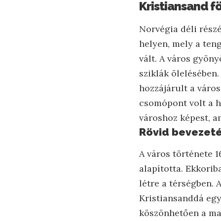
Kristiansand f
Norvégia déli részé
helyen, mely a ten
vált. A város gyöny
sziklák ölelésében
hozzájárult a város
csomópont volt a h
városhoz képest, a
Rövid bevezeté
A város története 1
alapította. Ekkorib
létre a térségben. 
Kristiansanddá egy
köszönhetően a mai