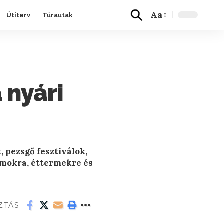
Aa
Útiterv
Túrautak
 nyári
 pezsgő fesztiválok,
amokra, éttermekre és
ZTÁS