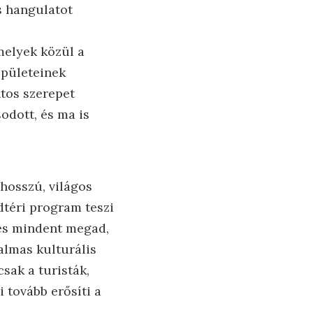
es hangulatot
melyek közül a
épületeinek
ntos szerepet
sodott, és ma is
 hosszú, világos
dtéri program teszi
 és mindent megad,
almas kulturális
sak a turisták,
i tovább erősíti a