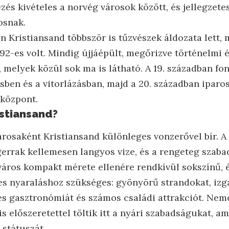
zés kivételes a norvég városok között, és jellegzet
osnak.
n Kristiansand többször is tűzvészek áldozata lett, 
892-es volt. Mindig újjáépült, megőrizve történelmi 
t, melyek közül sok ma is látható. A 19. században fo
ésben és a vitorlázásban, majd a 20. században iparo
 központ.
istiansand?
árosaként Kristiansand különleges vonzerővel bír. A
gerrak kellemesen langyos vize, és a rengeteg szaba
 A város kompakt mérete ellenére rendkívül sokszínű,
s nyaraláshoz szükséges: gyönyörű strandokat, izg
es gasztronómiát és számos családi attrakciót. Nemc
 előszeretettel töltik itt a nyári szabadságukat, am
 státuszát.