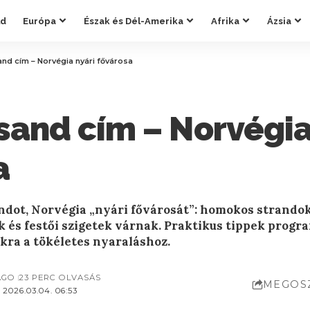
ld
Európa
Észak és Dél-Amerika
Afrika
Ázsia
and cím – Norvégia nyári fővárosa
sand cím – Norvégia
a
ndot, Norvégia „nyári fővárosát”: homokos strandok,
k és festői szigetek várnak. Praktikus tippek progr
kra a tökéletes nyaraláshoz.
AGO
23 PERC OLVASÁS
MEGOS
2026.03.04. 06:53