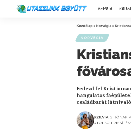
Belföld
Külfö
Kezdőlap
»
Norvégia
»
Kristians
NORVÉGIA
Kristian
főváros
Fedezd fel Kristiansa
hangulatos faépülete
családbarát látnivaló
SZILVIA
5 HÓNAP 
UTOLSÓ FRISSÍTÉS: 