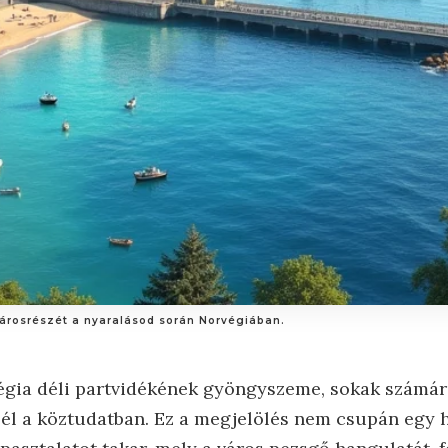
városrészét a nyaralásod során Norvégiában.
égia déli partvidékének gyöngyszeme, sokak számár
 él a köztudatban. Ez a megjelölés nem csupán egy 