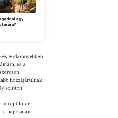
magaddal egy
 túrára?
b és legkönnyebben
zámára, és a
dszeresen
kább hozzájárulnak
ly szintén
b, a repülőtér
l a napozásra,