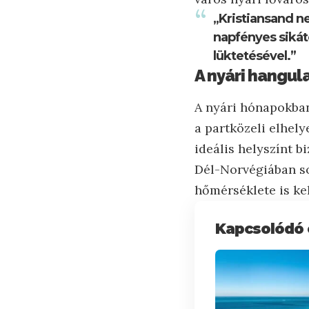
„Kristiansand n
napfényes sikát
lüktetésével.”
A nyári hangula
A nyári hónapokban
a partközeli elhel
ideális helyszínt b
Dél-Norvégiában so
hőmérséklete is ke
Kapcsolódó 