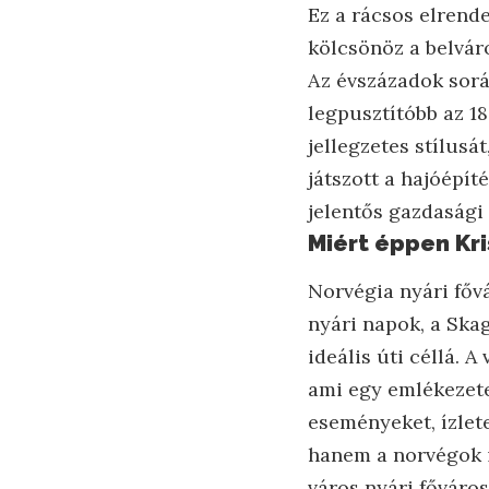
Ez a rácsos elrende
kölcsönöz a belvár
Az évszázadok sorá
legpusztítóbb az 1
jellegzetes stílusá
játszott a hajóépít
jelentős gazdasági
Miért éppen Kr
Norvégia nyári főv
nyári napok, a Ska
ideális úti céllá.
ami egy emlékezete
eseményeket, ízlet
hanem a norvégok is
város nyári főváros