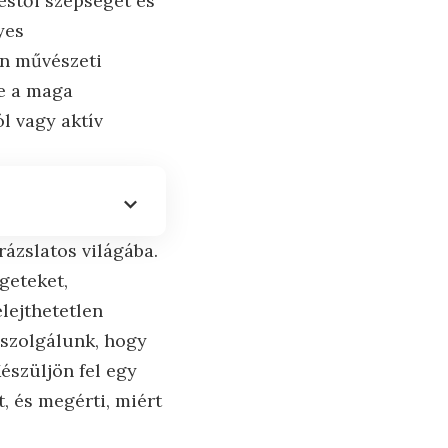
estői szépségét és
yes
rn művészeti
ne a maga
l vagy aktív
rázslatos világába.
geteket,
elejthetetlen
 szolgálunk, hogy
észüljön fel egy
, és megérti, miért