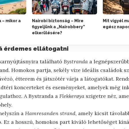
a – mikor a
Nairobi biztonság – Mire
Mit vigyél 
figyeljünk a „Nairobbery”
egész napos
elkerülésére?
á érdemes ellátogatni
karnyújtásnyira található
Bystranda
a legnépszerűb
and. Homokos partja, sekély vize ideális családok s
vézó, étterem és játszótér várja a látogatókat. Ren
adtéri koncerteket és eseményeket, amelyek még in
gulathoz. A Bystranda a
Flekkerøya
szigetre néz, ame
hely.
helyszín a
Hamresanden strand
, amely kicsit távolab
ó. Ez a hosszú, homokos part kiváló lehetőséget kíná