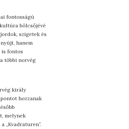
iai fontosságú
 kultúra bölcsőjévé
jordok, szigetek és
 nyújt, hanem
 is fontos
a többi norvég
rvég király
özpontot hozzanak
később
tt, melynek
 a „Kvadraturen”.