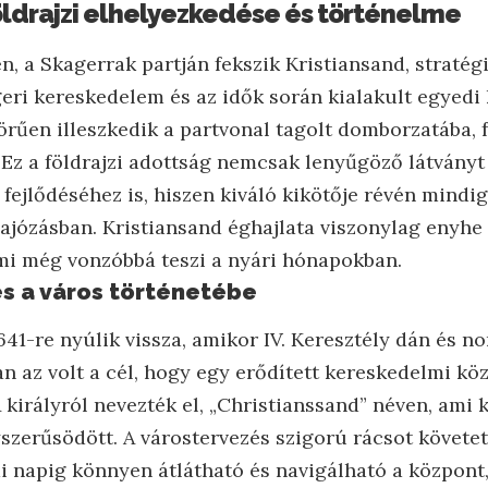
öldrajzi elhelyezkedése és történelme
n, a Skagerrak partján fekszik Kristiansand, stratég
geri kereskedelem és az idők során kialakult egyedi
örűen illeszkedik a partvonal tagolt domborzatába, f
. Ez a földrajzi adottság nemcsak lenyűgöző látványt
 fejlődéséhez is, hiszen kiváló kikötője révén mindig
ajózásban. Kristiansand éghajlata viszonylag enyhe 
mi még vonzóbbá teszi a nyári hónapokban.
s a város történetébe
641-re nyúlik vissza, amikor IV. Keresztély dán és no
an az volt a cél, hogy egy erődített kereskedelmi k
A királyról nevezték el, „Christianssand” néven, ami 
szerűsödött. A várostervezés szigorú rácsot követe
 napig könnyen átlátható és navigálható a központ,