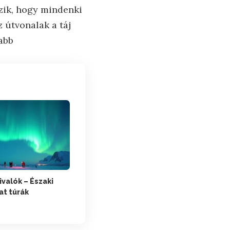
szik, hogy mindenki
 útvonalak a táj
abb
valók – Északi
at túrák