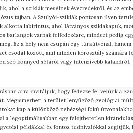
lik, ahol a sziklák mesélnek évezredekről, és az em
ózus tájban. A Szulyói-sziklák pontosan ilyen terül
k alkotta labirintus, ahol látványos sziklakapuk, m
tos barlangok várnak felfedezésre, mindezt pedig eg
meg. Ez a hely nem csupán egy túraútvonal, hanem 
zet csodái között, ami minden korosztály számára fe
yen szó könnyed sétáról vagy intenzívebb kalandról.
rásban arra invitáljuk, hogy fedezze fel velünk a Szu
t. Megismerheti a terület lenyűgöző geológiai múltj
latokat kap a különböző nehézségi fokú útvonalakho
el a legoptimálisabban egy felejthetetlen kirándulás
gvetési példákkal és fontos tudnivalókkal segítjük, 