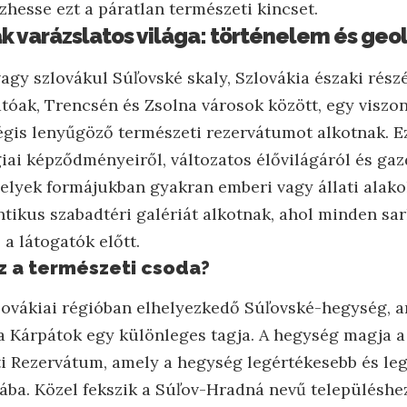
zhesse ezt a páratlan természeti kincset.
ák varázslatos világa: történelem és geo
vagy szlovákul Súľovské skaly, Szlovákia északi rész
tóak, Trencsén és Zsolna városok között, egy visz
gis lenyűgöző természeti rezervátumot alkotnak. Ez
iai képződményeiről, változatos élővilágáról és ga
 melyek formájukban gyakran emberi vagy állati alak
ntikus szabadtéri galériát alkotnak, ahol minden sa
 a látogatók előtt.
z a természeti csoda?
ovákiai régióban elhelyezkedő Súľovské-hegység, a
, a Kárpátok egy különleges tagja. A hegység magja a
 Rezervátum, amely a hegység legértékesebb és le
gába. Közel fekszik a Súľov-Hradná nevű településhe