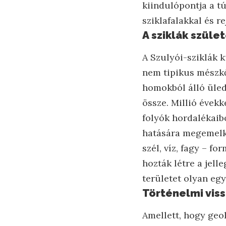
kiindulópontja a tú
sziklafalakkal és r
A sziklák szüle
A Szulyói-sziklák 
nem tipikus mészk
homokból álló üled
össze. Millió évek
folyók hordalékaib
hatására megemelked
szél, víz, fagy – f
hozták létre a jell
területet olyan egy
Történelmi vis
Amellett, hogy geol