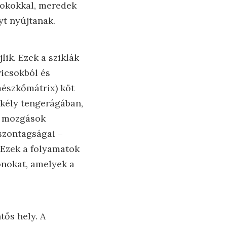
rdokokkal, meredek
yt nyújtanak.
ik. Ezek a sziklák
icsokból és
mészkőmátrix) köt
ekély tengerágában,
s mozgások
iszontagságai –
. Ezek a folyamatok
onokat, amelyek a
tős hely. A