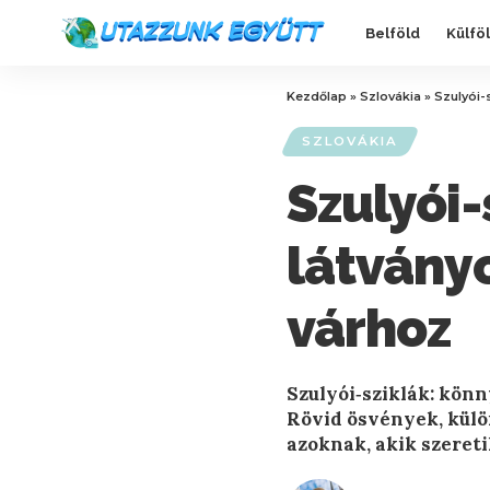
Belföld
Külfö
Kezdőlap
»
Szlovákia
»
Szulyói-
SZLOVÁKIA
Szulyói-
látvány
várhoz
Szulyói‑sziklák: kön
Rövid ösvények, külö
azoknak, akik szereti