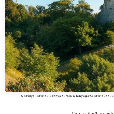
A Szulyói-sziklák könnyű túrája a lenyűgöző sziklakapu
Van a világban néhá