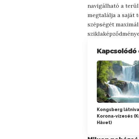
navigálható a terü
megtalálja a saját
szépségét maximáli
sziklaképződmények
Kapcsolódó 
Kongsberg látniva
Korona-vízesés (K
Håvet)