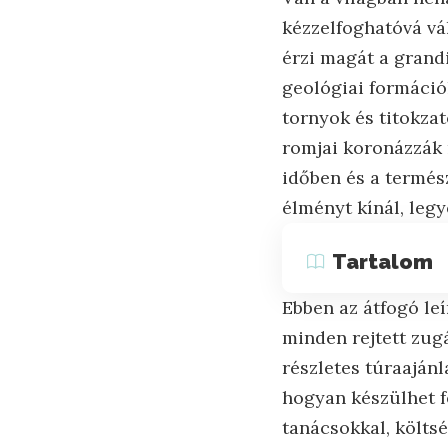
kézzelfoghatóvá vá
érzi magát a grandi
geológiai formáció
tornyok és titokza
romjai koronázzák 
időben és a termés
élményt kínál, leg
Tartalom
Ebben az átfogó leí
minden rejtett zugá
részletes túraaján
hogyan készülhet f
tanácsokkal, költsé