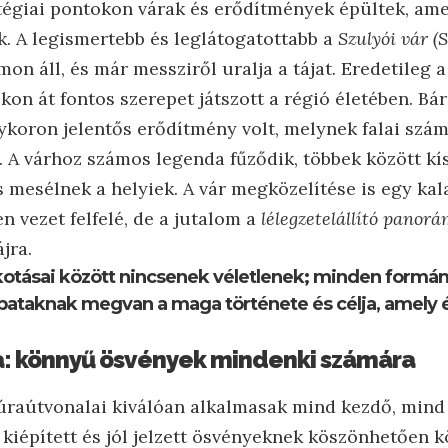
égiai pontokon várak és erődítmények épültek, ame
k. A legismertebb és leglátogatottabb a
Szulyói vár (
on áll, és már messziről uralja a tájat. Eredetileg a
kon át fontos szerepet játszott a régió életében. B
gykoron jelentős erődítmény volt, melynek falai szám
 A várhoz számos legenda fűződik, többek között kís
is mesélnek a helyiek. A vár megközelítése is egy ka
 vezet felfelé, de a jutalom a
lélegzetelállító panor
ájra.
kotásai között nincsenek véletlenek; minden formá
pataknak megvan a maga története és célja, amely 
a: könnyű ösvények mindenki számára
túraútvonalai kiválóan alkalmasak mind kezdő, mind
 kiépített és jól jelzett ösvényeknek köszönhetően 