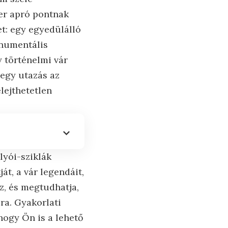
ber apró pontnak
et: egy egyedülálló
onumentális
y történelmi vár
egy utazás az
lejthetetlen
lyói-sziklák
át, a vár legendáit,
z, és megtudhatja,
ra. Gyakorlati
hogy Ön is a lehető