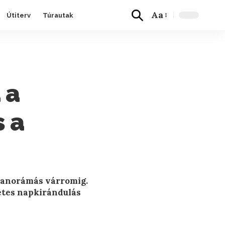
Aa
Útiterv
Túrautak
 a
s a
 panorámás várromig.
etes napkirándulás