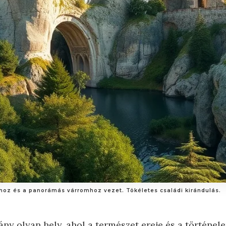
khoz és a panorámás várromhoz vezet. Tökéletes családi kirándulás.
ny olyan hely, ahol a természet ereje és a történel