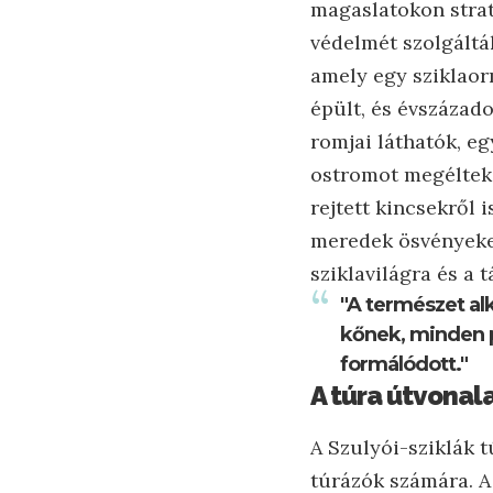
magaslatokon strat
védelmét szolgáltá
amely egy sziklaorm
épült, és évszázado
romjai láthatók, e
ostromot megéltek.
rejtett kincsekről 
meredek ösvényeken
sziklavilágra és a t
"A természet al
kőnek, minden 
formálódott."
A túra útvonal
A Szulyói-sziklák 
túrázók számára. A