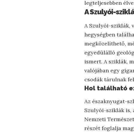
legteljesebben élve
A Szulyói-szikl
A Szulyói-sziklák, 
hegységben találha
megközelíthető, mé
egyedülálló geológ
ismert. A sziklák,
valójában egy giga
csodák tárulnak fel
Hol található e
Az északnyugat-szl
Szulyói-sziklák is
Nemzeti Természeti
részét foglalja ma