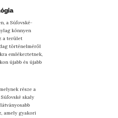
lógia
én, a Súľovské-
onylag könnyen
 a terület
zdag történelméről
okra emlékeztetnek,
rkon újabb és újabb
melynek része a
 Súľovské skaly
glátványosabb
z, amely gyakori