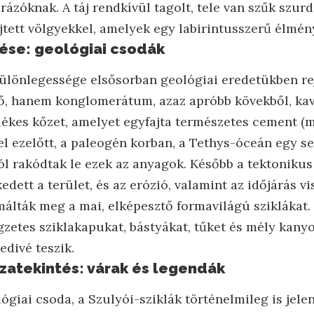
rázóknak. A táj rendkívül tagolt, tele van szűk szu
ejtett völgyekkel, amelyek egy labirintusszerű élmén
tése: geológiai csodák
különlegessége elsősorban geológiai eredetükben rejl
ő, hanem konglomerátum, azaz apróbb kövekből, kav
ékes kőzet, amelyet egyfajta természetes cement (
kel ezelőtt, a paleogén korban, a Tethys-óceán egy s
ól rakódtak le ezek az anyagok. Később a tektoniku
ett a terület, és az erózió, valamint az időjárás v
ormálták meg a mai, elképesztő formavilágú sziklákat
egzetes sziklakapukat, bástyákat, tűket és mély kany
edivé teszik.
szatekintés: várak és legendák
ógiai csoda, a Szulyói-sziklák történelmileg is jelen