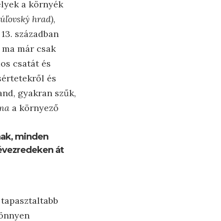
lyek a környék
Súľovský hrad)
,
 13. században
ár ma már csak
os csatát és
értetekről és
land, gyakran szűk,
áma
a környező
nak, minden
évezredeken át
 tapasztaltabb
könnyen