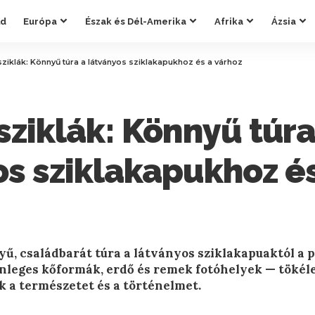
ld
Európa
Észak és Dél-Amerika
Afrika
Ázsia
sziklák: Könnyű túra a látványos sziklakapukhoz és a várhoz
sziklák: Könnyű túra
os sziklakapukhoz é
nyű, családbarát túra a látványos sziklakapuaktól a
nleges kőformák, erdő és remek fotóhelyek — tökél
k a természetet és a történelmet.