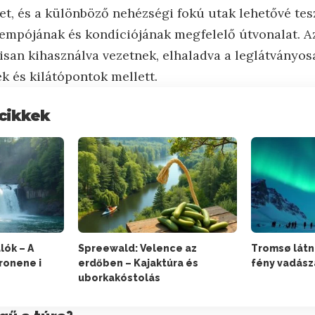
let, és a különböző nehézségi fokú utak lehetővé te
 tempójának és kondíciójának megfelelő útvonalat. Az
san kihasználva vezetnek, elhaladva a leglátványos
 és kilátópontok mellett.
cikkek
lók – A
Spreewald: Velence az
Tromsø látni
ronene i
erdőben – Kajaktúra és
fény vadász
uborkakóstolás