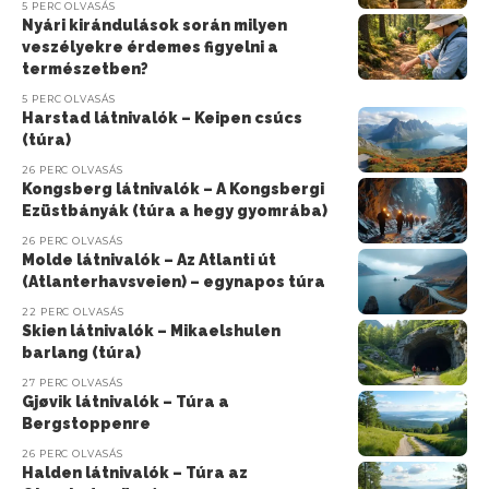
5 PERC OLVASÁS
Nyári kirándulások során milyen
veszélyekre érdemes figyelni a
természetben?
5 PERC OLVASÁS
Harstad látnivalók – Keipen csúcs
(túra)
26 PERC OLVASÁS
Kongsberg látnivalók – A Kongsbergi
Ezüstbányák (túra a hegy gyomrába)
26 PERC OLVASÁS
Molde látnivalók – Az Atlanti út
(Atlanterhavsveien) – egynapos túra
22 PERC OLVASÁS
Skien látnivalók – Mikaelshulen
barlang (túra)
27 PERC OLVASÁS
Gjøvik látnivalók – Túra a
Bergstoppenre
26 PERC OLVASÁS
Halden látnivalók – Túra az