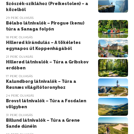
Szószék-sziklához (Preikestolen) – a
közelből
29 PERC OLVASÁS
Bélabo látnivalók – Pirogue (kenu)
túra a Sanaga folyón
18 PERC OLVASÁS
Hillerød kirándulás – A tökéletes
egynapos út Koppenhágából
21 PERC OLVASÁS
Hillerød látnivalók – Túra a Gribskov
erdőben
17 PERC OLVASÁS
Kalundborg látnivalók – Túra a
Røsnæs világítótoronyhoz
24 PERC OLVASÁS
Brovst látnivalók – Túra a Fosdalen
völgyben
31 PERC OLVASÁS
Billund látnivalók – Túra a Grene
Sande dűnéin