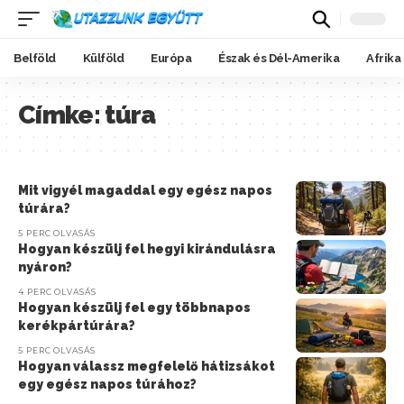
Belföld
Külföld
Európa
Észak és Dél-Amerika
Afrika
Címke:
túra
Mit vigyél magaddal egy egész napos
túrára?
5 PERC OLVASÁS
Hogyan készülj fel hegyi kirándulásra
nyáron?
4 PERC OLVASÁS
Hogyan készülj fel egy többnapos
kerékpártúrára?
5 PERC OLVASÁS
Hogyan válassz megfelelő hátizsákot
egy egész napos túrához?