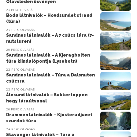
Olavsleden ösvényen
23 PERC OLVASÁS
Bodø látnivalók – Hovdsundet strand
(túra)
24 PERC OLVASÁS
Sandnes látnivalók – A 7 csúcs túra (7-
nutsturen)
20 PERC OLVASÁS
Sandnes látnivalók – A Kjeragbolten
túra kiindulópontja (Lysebotn)
22 PERC OLVASÁS
Sandnes látnivalók – Túra a Dalsnuten
csúcsra
22 PERC OLVASÁS
Ålesund látnivalók – Sukkertoppen
hegy túraútvonal
26 PERC OLVASÁS
Drammen látnivalók – Kjøsterudjuvet
szurdok túra
24 PERC OLVASÁS
Stavanger látnivalók – Túra a