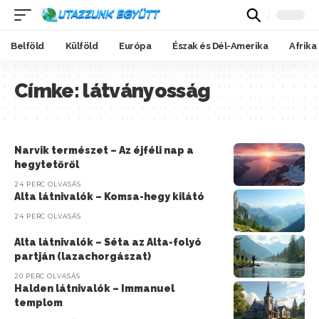
Belföld
Külföld
Európa
Észak és Dél-Amerika
Afrika
Címke:
látványosság
Narvik természet – Az éjféli nap a
hegytetőről
24 PERC OLVASÁS
Alta látnivalók – Komsa-hegy kilátó
24 PERC OLVASÁS
Alta látnivalók – Séta az Alta-folyó
partján (lazachorgászat)
20 PERC OLVASÁS
Halden látnivalók – Immanuel
templom