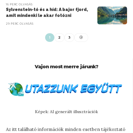
16 PERC OLVASÁS
Sylvenstein-tó és a híd: A bajor fjord,
amit mindenki le akar fotózni
29 PERC OLVASÁS
1
2
3
Vajon most merre járunk?
Képek: AI generált illusztrációk
Az itt található információk minden esetben tájékoztató