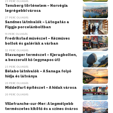
23 PERC OLVASÁS
Tønsberg történelem – Norvégia
legrégebbi városa
27 PERC OLVASÁS
Sandnes látnivalók – Látogatás a
Figgjo porcelánboltban
19 PERC OLVASÁS
Fredrikstad művészet – Kézműves
boltok és galériák a várban
32 PERC OLVASÁS
Stavanger természet – Kjeragbolten,
a beszorult kő (egynapos út)
23 PERC OLVASÁS
Bélabo látnivalók – A Sanaga folyó
hídja és látványa
20 PERC OLVASÁS
Middelfart építészet – A hidak városa
20 PERC OLVASÁS
Villefranche-sur-Mer: A legmélyebb
természetes kikötő és a színes óváros