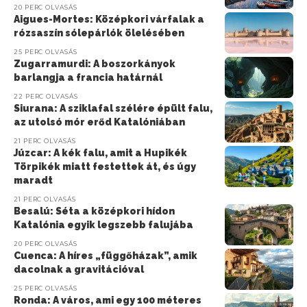
20 PERC OLVASÁS
Aigues-Mortes: Középkori várfalak a
rózsaszín sólepárlók ölelésében
25 PERC OLVASÁS
Zugarramurdi: A boszorkányok
barlangja a francia határnál
22 PERC OLVASÁS
Siurana: A sziklafal szélére épült falu,
az utolsó mór erőd Katalóniában
21 PERC OLVASÁS
Júzcar: A kék falu, amit a Hupikék
Törpikék miatt festettek át, és úgy
maradt
21 PERC OLVASÁS
Besalú: Séta a középkori hídon
Katalónia egyik legszebb falujába
20 PERC OLVASÁS
Cuenca: A híres „függőházak”, amik
dacolnak a gravitációval
25 PERC OLVASÁS
Ronda: A város, ami egy 100 méteres