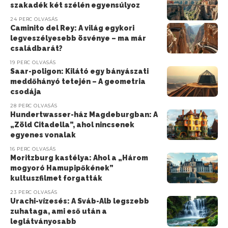
szakadék két szélén egyensúlyoz
24 PERC OLVASÁS
Caminito del Rey: A világ egykori
legveszélyesebb ösvénye – ma már
családbarát?
19 PERC OLVASÁS
Saar-poligon: Kilátó egy bányászati
meddőhányó tetején – A geometria
csodája
28 PERC OLVASÁS
Hundertwasser-ház Magdeburgban: A
„Zöld Citadella”, ahol nincsenek
egyenes vonalak
16 PERC OLVASÁS
Moritzburg kastélya: Ahol a „Három
mogyoró Hamupipőkének”
kultuszfilmet forgatták
23 PERC OLVASÁS
Urachi-vízesés: A Sváb-Alb legszebb
zuhataga, ami eső után a
leglátványosabb