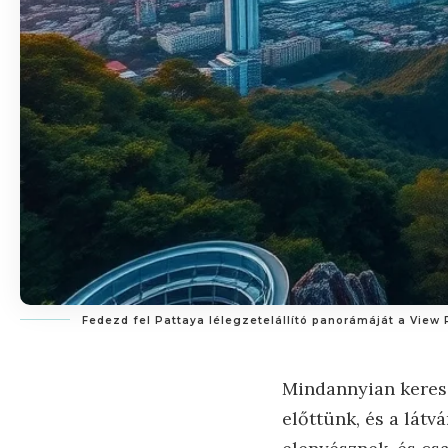
Fedezd fel Pattaya lélegzetelállító panorámáját a View 
Mindannyian keress
előttünk, és a lát