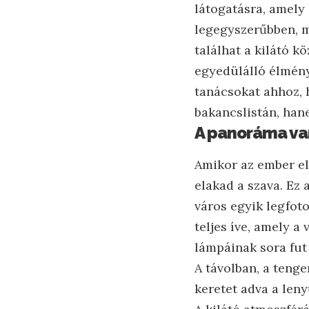
látogatásra, amely
legegyszerűbben, mi
találhat a kilátó 
egyedülálló élmény
tanácsokat ahhoz,
bakancslistán, han
A panoráma var
Amikor az ember el
elakad a szava. Ez
város egyik legfoto
teljes íve, amely a 
lámpáinak sora fut 
A távolban, a teng
keretet adva a len