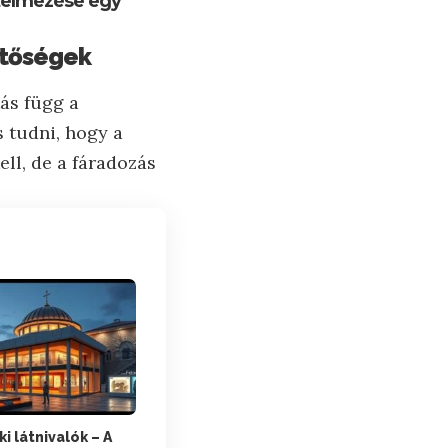
rtelmezése egy
hetőségek
tás függ a
s tudni, hogy a
ll, de a fáradozás
i látnivalók – A