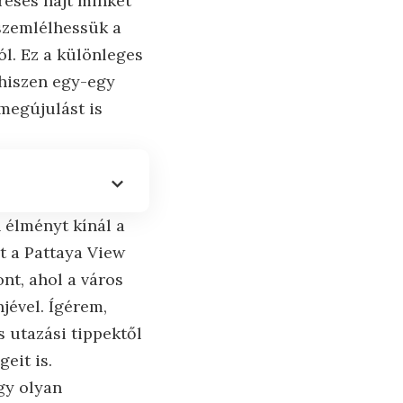
resés hajt minket
 szemlélhessük a
ól. Ez a különleges
 hiszen egy-egy
megújulást is
 élményt kínál a
t a Pattaya View
nt, ahol a város
jével. Ígérem,
s utazási tippektől
eit is.
gy olyan