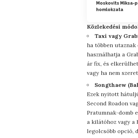
Moskovits Miksa-p
homlokzata
Közlekedési módo
Taxi vagy Grab
ha többen utaznak 
használhatja a Grab
ár fix, és elkerülhe
vagy ha nem szeret
Songthaew (Bah
Ezek nyitott hátul
Second Roadon vagy
Pratumnak-domb ele
a kilátóhoz vagy a 
legolcsóbb opció, d