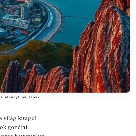
s látványt nyújtanak.
 világ kitágul
pok gondjai