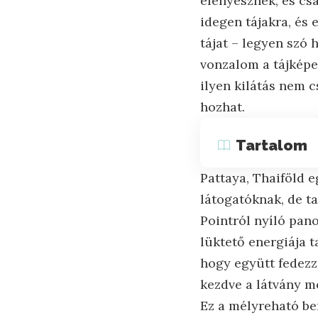
elenyésznek, és csa
idegen tájakra, és
tájat – legyen szó
vonzalom a tájképe
ilyen kilátás nem 
hozhat.
Tartalom
Pattaya, Thaiföld 
látogatóknak, de t
Pointról nyíló pano
lüktető energiája t
hogy együtt fedezz
kezdve a látvány mé
Ez a mélyreható be