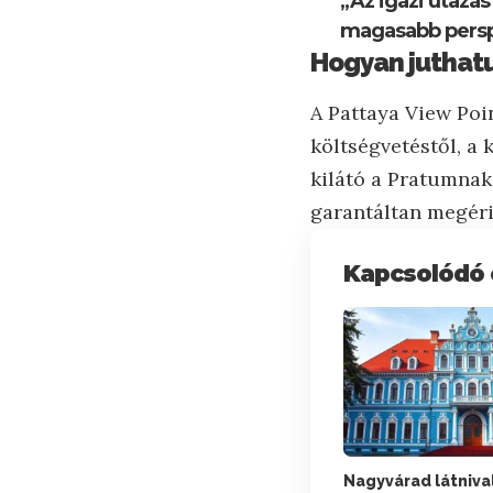
„Az igazi utazá
magasabb persp
Hogyan juthatu
A Pattaya View Poin
költségvetéstől, a 
kilátó a Pratumnak
garantáltan megéri
Kapcsolódó 
Nagyvárad látnival