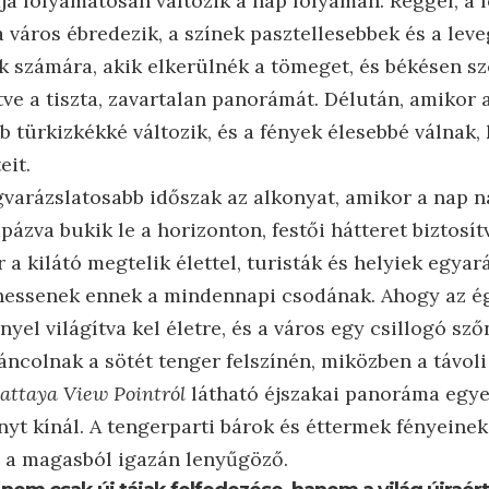
ja folyamatosan változik a nap folyamán. Reggel, a 
 város ébredezik, a színek pasztellesebbek és a leveg
k számára, akik elkerülnék a tömeget, és békésen sz
ve a tiszta, zavartalan panorámát. Délután, amikor 
b türkizkékké változik, és a fények élesebbé válnak,
eit.
gvarázslatosabb időszak az alkonyat, amikor a nap n
zva bukik le a horizonton, festői hátteret biztosít
r a kilátó megtelik élettel, turisták és helyiek egya
essenek ennek a mindennapi csodának. Ahogy az égb
nyel világítva kel életre, és a város egy csillogó sző
ncolnak a sötét tenger felszínén, miközben a távoli
attaya View Pointról
látható éjszakai panoráma egye
nyt kínál. A tengerparti bárok és éttermek fényeinek 
n, a magasból igazán lenyűgöző.