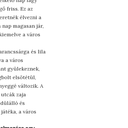
felkelő nap lágy
ő friss. Ez az
eretnék élvezni a
a nap magasan jár,
 kiemelve a város
arancssárga és lila
va a város
ránt gyülekeznek,
olt elsötétül,
nyeggé változik. A
 utcák zaja
dülálló és
játéka, a város