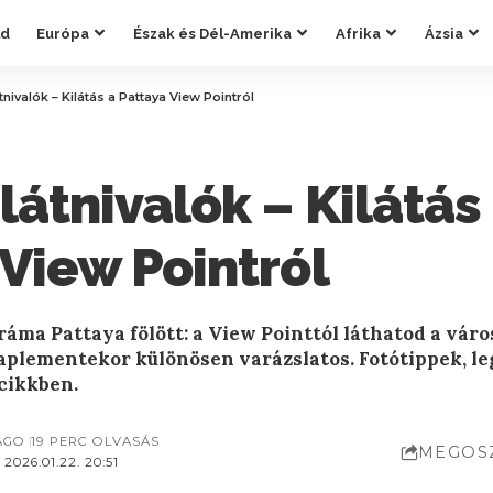
ld
Európa
Észak és Dél-Amerika
Afrika
Ázsia
tnivalók – Kilátás a Pattaya View Pointról
látnivalók – Kilátás
View Pointról
áma Pattaya fölött: a View Pointtól láthatod a várost
aplementekor különösen varázslatos. Fotótippek, le
 cikkben.
AGO
19 PERC OLVASÁS
MEGOS
2026.01.22. 20:51