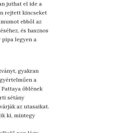
 juthat el ide a
n rejtett kincseket
ximumot ebből az
téséhez, és hasznos
 pipa legyen a
tványt, gyakran
 egyértelműen a
l Pattaya öblének
rti sétány
várják az utasaikat.
ik ki, mintegy