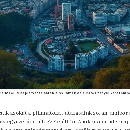
Pointból. A naplemente során a hullámok és a város fényei varázslato
ük azokat a pillanatokat utazásaink során, amikor a
vány egyszerűen lélegzetelállító. Amikor a mindenna