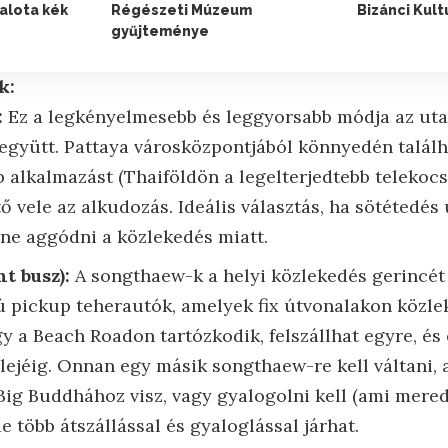
alota kék
Régészeti Múzeum
Bizánci Kul
gyűjteménye
k:
:
Ez a legkényelmesebb és leggyorsabb módja az uta
együtt. Pattaya városközpontjából könnyedén találha
 alkalmazást (Thaiföldön a legelterjedtebb telekocsi
tő vele az alkudozás. Ideális választás, ha sötétedés 
ne aggódni a közlekedés miatt.
t busz):
A songthaew-k a helyi közlekedés gerincét 
jú pickup teherautók, amelyek fix útvonalakon közle
 a Beach Roadon tartózkodik, felszállhat egyre, és
jéig. Onnan egy másik songthaew-re kell váltani, a
Big Buddhához visz, vagy gyalogolni kell (ami merede
e több átszállással és gyaloglással járhat.