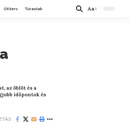
Aa
Útiterv
Túrautak
 a
, az öblöt és a
gjobb időpontok és
ZTÁS