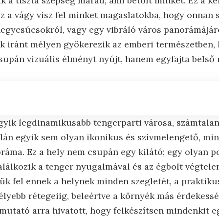
k a tiszta szépség marad, ami betölt minket. Ez a ke
 ez a vágy visz fel minket magaslatokba, hogy onnan
 hegycsúcsokról, vagy egy vibráló város panorámájár
k iránt mélyen gyökerezik az emberi természetben,
csupán vizuális élményt nyújt, hanem egyfajta belső 
egyik legdinamikusabb tengerparti városa, számtalan
alán egyik sem olyan ikonikus és szívmelengető, min
ráma. Ez a hely nem csupán egy kilátó; egy olyan po
alálkozik a tenger nyugalmával és az égbolt végtelen
ük fel ennek a helynek minden szegletét, a praktiku
lyebb rétegeiig, beleértve a környék más érdekesség
mutató arra hivatott, hogy felkészítsen mindenkit e