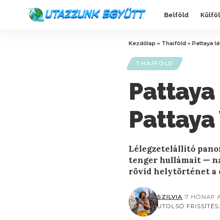
Belföld
Külfö
Kezdőlap
»
Thaiföld
»
Pattaya lá
THAIFÖLD
Pattaya 
Pattaya 
Lélegzetelállító panor
tenger hullámait — n
rövid helytörténet a
SZILVIA
7 HÓNAP 
UTOLSÓ FRISSÍTÉS: 