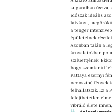
A kilátó atmoszférá
sugaraiban úszva, a
időszak ideális azo
látványt, megörökít
a tenger intenzíveb
épületeinek részlet
Azonban talán a le
árnyalatokban pompá
sziluettjének. Ekko
hogy szemtanúi leh
Pattaya ezernyi fén
neonszínű fények tá
felhallatszik. Ez a
P
felejthetetlen élmé
vibráló élete inne