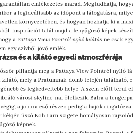
 garantáltan emlékezetes marad. Megtudhatja, hogyan
kor a legideálisabb az időpont a látogatásra, milye
közvetlen környezetében, és hogyan hozhatja ki a ma
ből. Inspirációt talál majd a lenyűgöző képek készí
 hogy a
Pattaya View Pointról nyíló kilátás
ne csak egy
em egy szívből jövő emlék.
ázsa és a kilátó egyedi atmoszférája
őször pillantja meg a Pattaya View Pointról nyíló lá
 a kilátó, mely a Pratumnak-domb tetején található,
génebb és legkedveltebb helye. A szem előtt terül e
vibráló városi skyline-nal ölelkezik. Balra a tengerpa
végig, a jobbra eső részen pedig a hajók ringatózva 
er kékjén úszó Koh Larn szigete homályosan rajzolód
yűgöző képnek.