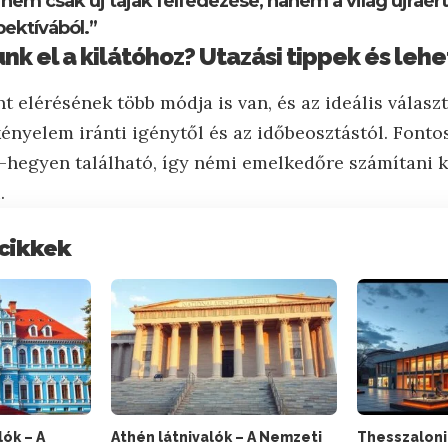
s nem csak új tájak felfedezése, hanem a világ újraé
ektívából.”
nk el a kilátóhoz? Utazási tippek és le
t elérésének több módja is van, és az ideális válasz
kényelem iránti igénytől és az időbeosztástól. Fonto
-hegyen található, így némi emelkedőre számítani ke
.
cikkek
ók – A
Athén látnivalók – A Nemzeti
Thesszalonik