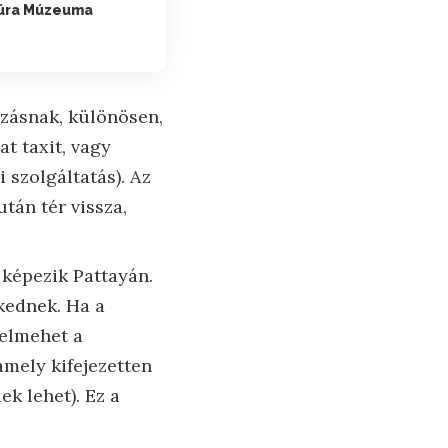
túra Múzeuma
zásnak, különösen,
t taxit, vagy
 szolgáltatás). Az
után tér vissza,
képezik Pattayán.
kednek. Ha a
 elmehet a
mely kifejezetten
k lehet). Ez a