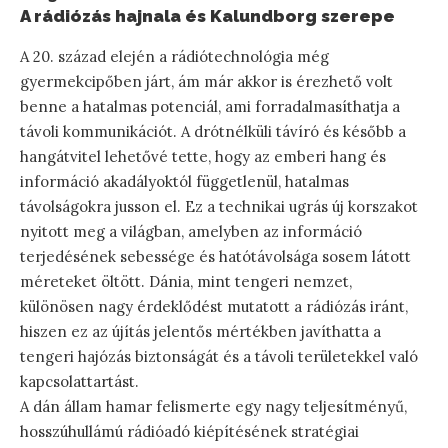
A rádiózás hajnala és Kalundborg szerepe
A 20. század elején a rádiótechnológia még
gyermekcipőben járt, ám már akkor is érezhető volt
benne a hatalmas potenciál, ami forradalmasíthatja a
távoli kommunikációt. A drótnélküli távíró és később a
hangátvitel lehetővé tette, hogy az emberi hang és
információ akadályoktól függetlenül, hatalmas
távolságokra jusson el. Ez a technikai ugrás új korszakot
nyitott meg a világban, amelyben az információ
terjedésének sebessége és hatótávolsága sosem látott
méreteket öltött. Dánia, mint tengeri nemzet,
különösen nagy érdeklődést mutatott a rádiózás iránt,
hiszen ez az újítás jelentős mértékben javíthatta a
tengeri hajózás biztonságát és a távoli területekkel való
kapcsolattartást.
A dán állam hamar felismerte egy nagy teljesítményű,
hosszúhullámú rádióadó kiépítésének stratégiai