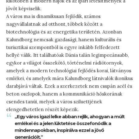
kikötőben a modern hajók és az ipari létesítmények a
jövőt képviselik.
A város ma is dinamikusan fejlődik, számos
nagyvállalatnak ad otthont, többek között a
biotechnológia és az energetika területén. Azonban
Kalundborg nemcsak gazdasági, hanem kulturális és
turisztikai szempontból is egyre inkább felfedezett
hellyé válik. Itt találhatóak Dánia talán legimpozánsabb,
egykor a világot összekötő, történelmi rádiótornyok,
amelyek a modern technológiai fejlődés korai, látványos
emlékei, és amelyek mára Kalundborg látnivalók ikonikus
darabjává váltak. Ezek a szerkezetek nem csupán acél és
beton oszlopok, hanem a kommunikáció hőskorának
csendes tanúi, melyek a város sziluettjének
elengedhetetlen részét képezik.
„Egy város igazi lelke abban rejlik, ahogyan a múlt
emlékei és a jelen lüktetése összefonódik a
mindennapokban, inspirálva ezzel a jövő
generációit.”