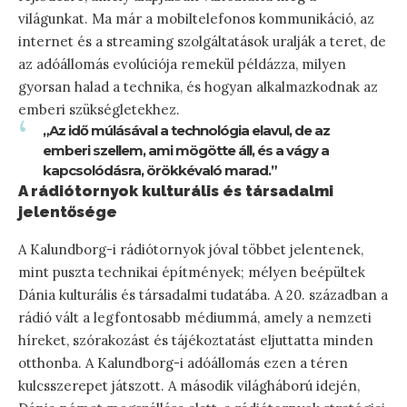
világunkat. Ma már a mobiltelefonos kommunikáció, az
internet és a streaming szolgáltatások uralják a teret, de
az adóállomás evolúciója remekül példázza, milyen
gyorsan halad a technika, és hogyan alkalmazkodnak az
emberi szükségletekhez.
„Az idő múlásával a technológia elavul, de az
emberi szellem, ami mögötte áll, és a vágy a
kapcsolódásra, örökkévaló marad.”
A rádiótornyok kulturális és társadalmi
jelentősége
A Kalundborg-i rádiótornyok jóval többet jelentenek,
mint puszta technikai építmények; mélyen beépültek
Dánia kulturális és társadalmi tudatába. A 20. században a
rádió vált a legfontosabb médiummá, amely a nemzeti
híreket, szórakozást és tájékoztatást eljuttatta minden
otthonba. A Kalundborg-i adóállomás ezen a téren
kulcsszerepet játszott. A második világháború idején,