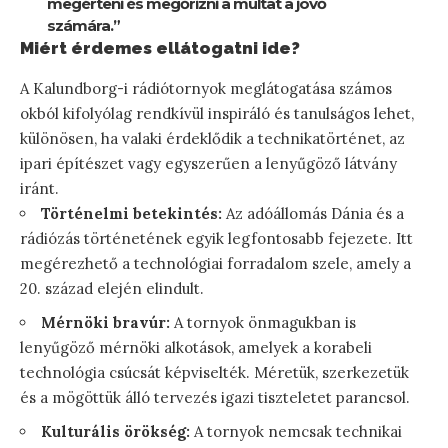
megérteni és megőrizni a múltat a jövő
számára.”
Miért érdemes ellátogatni ide?
A Kalundborg-i rádiótornyok meglátogatása számos
okból kifolyólag rendkívül inspiráló és tanulságos lehet,
különösen, ha valaki érdeklődik a technikatörténet, az
ipari építészet vagy egyszerűen a lenyűgöző látvány
iránt.
Történelmi betekintés:
Az adóállomás Dánia és a
rádiózás történetének egyik legfontosabb fejezete. Itt
megérezhető a technológiai forradalom szele, amely a
20. század elején elindult.
Mérnöki bravúr:
A tornyok önmagukban is
lenyűgöző mérnöki alkotások, amelyek a korabeli
technológia csúcsát képviselték. Méretük, szerkezetük
és a mögöttük álló tervezés igazi tiszteletet parancsol.
Kulturális örökség:
A tornyok nemcsak technikai