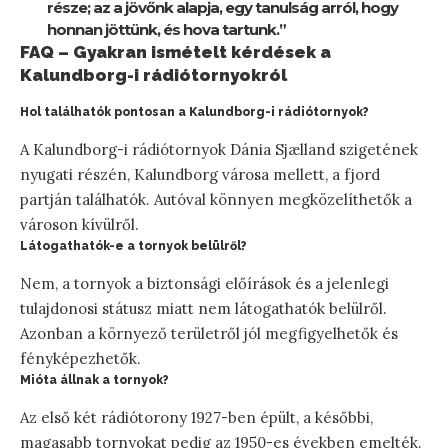
része; az a jövőnk alapja, egy tanulság arról, hogy
honnan jöttünk, és hova tartunk.”
FAQ – Gyakran ismételt kérdések a
Kalundborg-i rádiótornyokról
Hol találhatók pontosan a Kalundborg-i rádiótornyok?
A Kalundborg-i rádiótornyok Dánia Sjælland szigetének
nyugati részén, Kalundborg városa mellett, a fjord
partján találhatók. Autóval könnyen megközelíthetők a
városon kívülről.
Látogathatók-e a tornyok belülről?
Nem, a tornyok a biztonsági előírások és a jelenlegi
tulajdonosi státusz miatt nem látogathatók belülről.
Azonban a környező területről jól megfigyelhetők és
fényképezhetők.
Mióta állnak a tornyok?
Az első két rádiótorony 1927-ben épült, a későbbi,
magasabb tornyokat pedig az 1950-es években emelték.