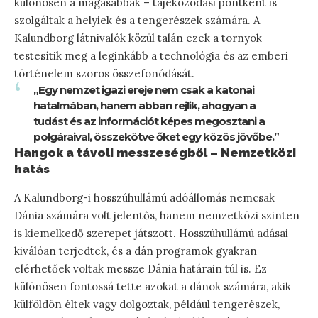
különösen a magasabbak – tájékozódási pontként is
szolgáltak a helyiek és a tengerészek számára. A
Kalundborg látnivalók közül talán ezek a tornyok
testesítik meg a leginkább a technológia és az emberi
történelem szoros összefonódását.
„Egy nemzet igazi ereje nem csak a katonai
hatalmában, hanem abban rejlik, ahogyan a
tudást és az információt képes megosztani a
polgáraival, összekötve őket egy közös jövőbe.”
Hangok a távoli messzeségből – Nemzetközi
hatás
A Kalundborg-i hosszúhullámú adóállomás nemcsak
Dánia számára volt jelentős, hanem nemzetközi szinten
is kiemelkedő szerepet játszott. Hosszúhullámú adásai
kiválóan terjedtek, és a dán programok gyakran
elérhetőek voltak messze Dánia határain túl is. Ez
különösen fontossá tette azokat a dánok számára, akik
külföldön éltek vagy dolgoztak, például tengerészek,