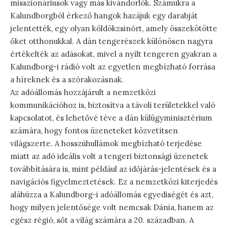
misszionáriusok vagy más kivándorlók. Számukra a
Kalundborgból érkező hangok hazájuk egy darabját
jelentették, egy olyan köldökzsinórt, amely összekötötte
őket otthonukkal. A dán tengerészek különösen nagyra
értékelték az adásokat, mivel a nyílt tengeren gyakran a
Kalundborg-i rádió volt az egyetlen megbízható forrása
a híreknek és a szórakozásnak.
Az adóállomás hozzájárult a nemzetközi
kommunikációhoz is, biztosítva a távoli területekkel való
kapcsolatot, és lehetővé téve a dán külügyminisztérium
számára, hogy fontos üzeneteket közvetítsen
világszerte. A hosszúhullámok megbízható terjedése
miatt az adó ideális volt a tengeri biztonsági üzenetek
továbbítására is, mint például az időjárás-jelentések és a
navigációs figyelmeztetések. Ez a nemzetközi kiterjedés
aláhúzza a Kalundborg-i adóállomás egyediségét és azt,
hogy milyen jelentősége volt nemcsak Dánia, hanem az
egész régió, sőt a világ számára a 20. században. A