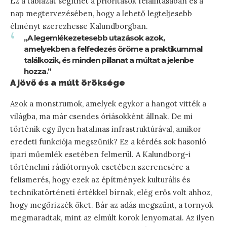
Ez a táblázat segíthet a prioritások felállításában és a
nap megtervezésében, hogy a lehető legteljesebb
élményt szerezhesse Kalundborgban.
„A legemlékezetesebb utazások azok,
amelyekben a felfedezés öröme a praktikummal
találkozik, és minden pillanat a múltat a jelenbe
hozza.”
A jövő és a múlt öröksége
Azok a monstrumok, amelyek egykor a hangot vitték a
világba, ma már csendes óriásokként állnak. De mi
történik egy ilyen hatalmas infrastruktúrával, amikor
eredeti funkciója megszűnik? Ez a kérdés sok hasonló
ipari műemlék esetében felmerül. A Kalundborg-i
történelmi rádiótornyok esetében szerencsére a
felismerés, hogy ezek az építmények kulturális és
technikatörténeti értékkel bírnak, elég erős volt ahhoz,
hogy megőrizzék őket. Bár az adás megszűnt, a tornyok
megmaradtak, mint az elmúlt korok lenyomatai. Az ilyen