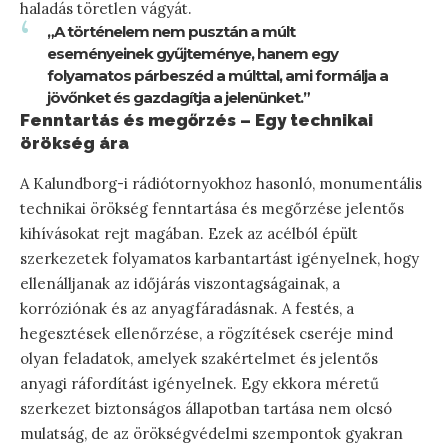
haladás töretlen vágyát.
„A történelem nem pusztán a múlt
eseményeinek gyűjteménye, hanem egy
folyamatos párbeszéd a múlttal, ami formálja a
jövőnket és gazdagítja a jelenünket.”
Fenntartás és megőrzés – Egy technikai
örökség ára
A Kalundborg-i rádiótornyokhoz hasonló, monumentális
technikai örökség fenntartása és megőrzése jelentős
kihívásokat rejt magában. Ezek az acélból épült
szerkezetek folyamatos karbantartást igényelnek, hogy
ellenálljanak az időjárás viszontagságainak, a
korróziónak és az anyagfáradásnak. A festés, a
hegesztések ellenőrzése, a rögzítések cseréje mind
olyan feladatok, amelyek szakértelmet és jelentős
anyagi ráfordítást igényelnek. Egy ekkora méretű
szerkezet biztonságos állapotban tartása nem olcsó
mulatság, de az örökségvédelmi szempontok gyakran