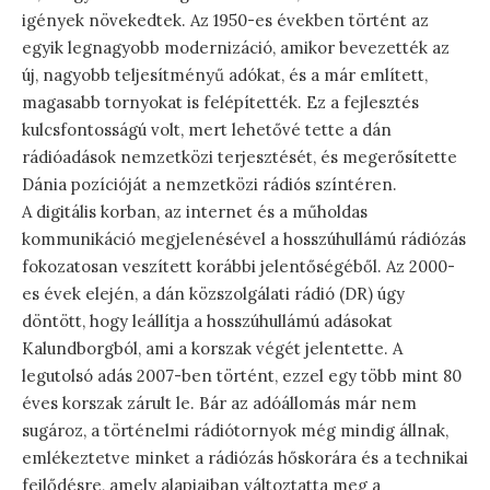
igények növekedtek. Az 1950-es években történt az
egyik legnagyobb modernizáció, amikor bevezették az
új, nagyobb teljesítményű adókat, és a már említett,
magasabb tornyokat is felépítették. Ez a fejlesztés
kulcsfontosságú volt, mert lehetővé tette a dán
rádióadások nemzetközi terjesztését, és megerősítette
Dánia pozícióját a nemzetközi rádiós színtéren.
A digitális korban, az internet és a műholdas
kommunikáció megjelenésével a hosszúhullámú rádiózás
fokozatosan veszített korábbi jelentőségéből. Az 2000-
es évek elején, a dán közszolgálati rádió (DR) úgy
döntött, hogy leállítja a hosszúhullámú adásokat
Kalundborgból, ami a korszak végét jelentette. A
legutolsó adás 2007-ben történt, ezzel egy több mint 80
éves korszak zárult le. Bár az adóállomás már nem
sugároz, a történelmi rádiótornyok még mindig állnak,
emlékeztetve minket a rádiózás hőskorára és a technikai
fejlődésre, amely alapjaiban változtatta meg a