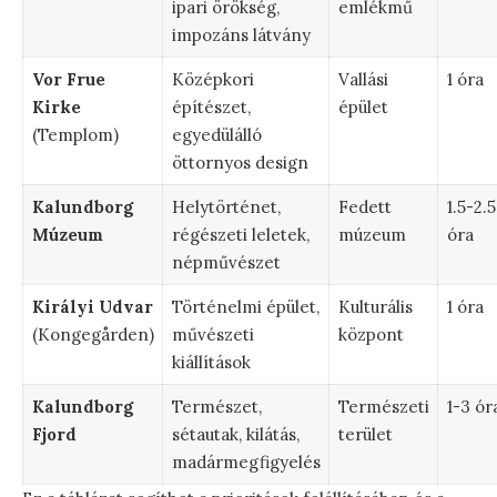
ipari örökség,
emlékmű
impozáns látvány
Vor Frue
Középkori
Vallási
1 óra
Kirke
építészet,
épület
(Templom)
egyedülálló
öttornyos design
Kalundborg
Helytörténet,
Fedett
1.5-2.5
Múzeum
régészeti leletek,
múzeum
óra
népművészet
Királyi Udvar
Történelmi épület,
Kulturális
1 óra
(Kongegården)
művészeti
központ
kiállítások
Kalundborg
Természet,
Természeti
1-3 ór
Fjord
sétautak, kilátás,
terület
madármegfigyelés