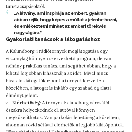
turistacsapásoktól.
„A látvány, ami inspirálja az embert, gyakran
abban rejlik, hogy képes a múltat a jelenbe hozni,
és emlékeztetni minket az emberi törekvés
nagyságára.”
Gyakorlati tanácsok a látogatáshoz
A Kalundborg-i rádiótornyok meglátogatása egy
viszonylag könnyen szervezhető program, de van
néhány praktikus tanács, ami segíthet abban, hogy a
lehető legjobban kihasználja az időt. Mivel nincs
hivatalos látogatóközpont a tornyok közvetlen
közelében, a látogatás inkább egy szabad ég alatti
élményt jelent.
Elérhetőség:
A tornyok Kalundborg városától
északra helyezkednek el, autóval könnyen
megközelíthetők. Van parkolási lehetőség a közelben,
ahonnan rövid sétával elérhetők a legjobb kilátópontok.