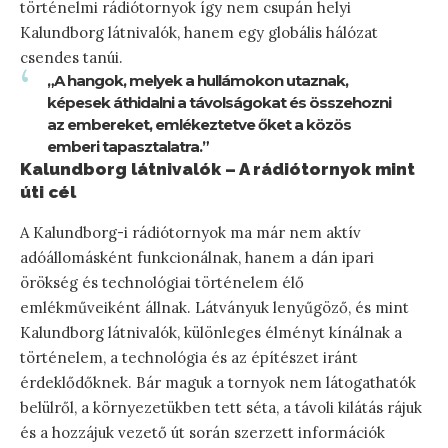
történelmi rádiótornyok így nem csupán helyi
Kalundborg látnivalók, hanem egy globális hálózat
csendes tanúi.
„A hangok, melyek a hullámokon utaznak,
képesek áthidalni a távolságokat és összehozni
az embereket, emlékeztetve őket a közös
emberi tapasztalatra.”
Kalundborg látnivalók – A rádiótornyok mint
úti cél
A Kalundborg-i rádiótornyok ma már nem aktív
adóállomásként funkcionálnak, hanem a dán ipari
örökség és technológiai történelem élő
emlékműveiként állnak. Látványuk lenyűgöző, és mint
Kalundborg látnivalók, különleges élményt kínálnak a
történelem, a technológia és az építészet iránt
érdeklődőknek. Bár maguk a tornyok nem látogathatók
belülről, a környezetükben tett séta, a távoli kilátás rájuk
és a hozzájuk vezető út során szerzett információk