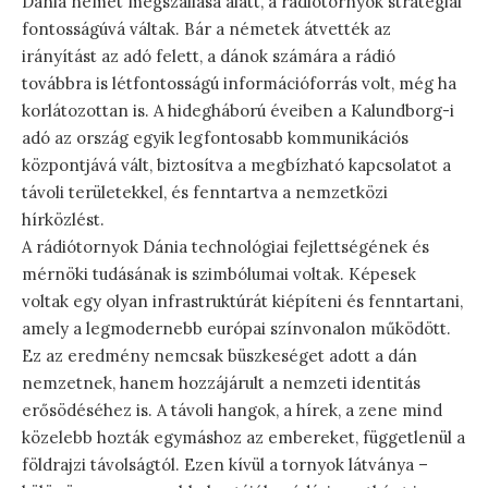
Dánia német megszállása alatt, a rádiótornyok stratégiai
fontosságúvá váltak. Bár a németek átvették az
irányítást az adó felett, a dánok számára a rádió
továbbra is létfontosságú információforrás volt, még ha
korlátozottan is. A hidegháború éveiben a Kalundborg-i
adó az ország egyik legfontosabb kommunikációs
központjává vált, biztosítva a megbízható kapcsolatot a
távoli területekkel, és fenntartva a nemzetközi
hírközlést.
A rádiótornyok Dánia technológiai fejlettségének és
mérnöki tudásának is szimbólumai voltak. Képesek
voltak egy olyan infrastruktúrát kiépíteni és fenntartani,
amely a legmodernebb európai színvonalon működött.
Ez az eredmény nemcsak büszkeséget adott a dán
nemzetnek, hanem hozzájárult a nemzeti identitás
erősödéséhez is. A távoli hangok, a hírek, a zene mind
közelebb hozták egymáshoz az embereket, függetlenül a
földrajzi távolságtól. Ezen kívül a tornyok látványa –