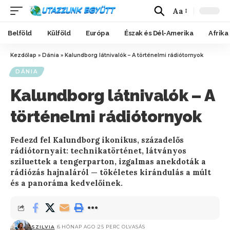
Aa
Belföld
Külföld
Európa
Észak és Dél-Amerika
Afrika
Kezdőlap
»
Dánia
»
Kalundborg látnivalók – A történelmi rádiótornyok
DÁNIA
Kalundborg látnivalók – A
történelmi rádiótornyok
Fedezd fel Kalundborg ikonikus, századelős
rádiótornyait: technikatörténet, látványos
sziluettek a tengerparton, izgalmas anekdoták a
rádiózás hajnaláról — tökéletes kirándulás a múlt
és a panoráma kedvelőinek.
SZILVIA
6 HÓNAP AGO
25 PERC OLVASÁS