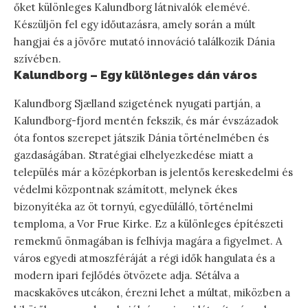
őket különleges Kalundborg látnivalók elemévé.
Készüljön fel egy időutazásra, amely során a múlt
hangjai és a jövőre mutató innováció találkozik Dánia
szívében.
Kalundborg – Egy különleges dán város
Kalundborg Sjælland szigetének nyugati partján, a
Kalundborg-fjord mentén fekszik, és már évszázadok
óta fontos szerepet játszik Dánia történelmében és
gazdaságában. Stratégiai elhelyezkedése miatt a
település már a középkorban is jelentős kereskedelmi és
védelmi központnak számított, melynek ékes
bizonyítéka az öt tornyú, egyedülálló, történelmi
temploma, a Vor Frue Kirke. Ez a különleges építészeti
remekmű önmagában is felhívja magára a figyelmet. A
város egyedi atmoszféráját a régi idők hangulata és a
modern ipari fejlődés ötvözete adja. Sétálva a
macskaköves utcákon, érezni lehet a múltat, miközben a