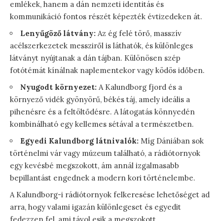
emlékek, hanem a dán nemzeti identitás és
kommunikáció fontos részét képezték évtizedeken át.
Lenyűgöző látvány:
Az ég felé törő, masszív
acélszerkezetek messziről is láthatók, és különleges
látványt nyújtanak a dán tájban. Különösen szép
fotótémát kínálnak naplementekor vagy ködös időben.
Nyugodt környezet:
A Kalundborg fjord és a
környező vidék gyönyörű, békés táj, amely ideális a
pihenésre és a feltöltődésre. A látogatás könnyedén
kombinálható egy kellemes sétával a természetben.
Egyedi Kalundborg látnivalók:
Míg Dániában sok
történelmi vár vagy múzeum található, a rádiótornyok
egy kevésbé megszokott, ám annál izgalmasabb
bepillantást engednek a modern kori történelembe.
A Kalundborg-i rádiótornyok felkeresése lehetőséget ad
arra, hogy valami igazán különlegeset és egyedit
fedezzen fel, ami távol esik a megszokott