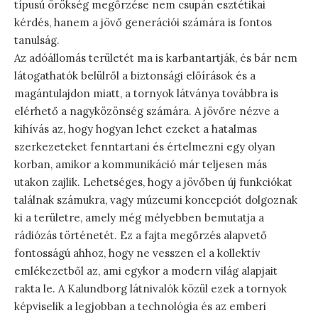
típusú örökség megőrzése nem csupán esztétikai
kérdés, hanem a jövő generációi számára is fontos
tanulság.
Az adóállomás területét ma is karbantartják, és bár nem
látogathatók belülről a biztonsági előírások és a
magántulajdon miatt, a tornyok látványa továbbra is
elérhető a nagyközönség számára. A jövőre nézve a
kihívás az, hogy hogyan lehet ezeket a hatalmas
szerkezeteket fenntartani és értelmezni egy olyan
korban, amikor a kommunikáció már teljesen más
utakon zajlik. Lehetséges, hogy a jövőben új funkciókat
találnak számukra, vagy múzeumi koncepciót dolgoznak
ki a területre, amely még mélyebben bemutatja a
rádiózás történetét. Ez a fajta megőrzés alapvető
fontosságú ahhoz, hogy ne vesszen el a kollektív
emlékezetből az, ami egykor a modern világ alapjait
rakta le. A Kalundborg látnivalók közül ezek a tornyok
képviselik a legjobban a technológia és az emberi