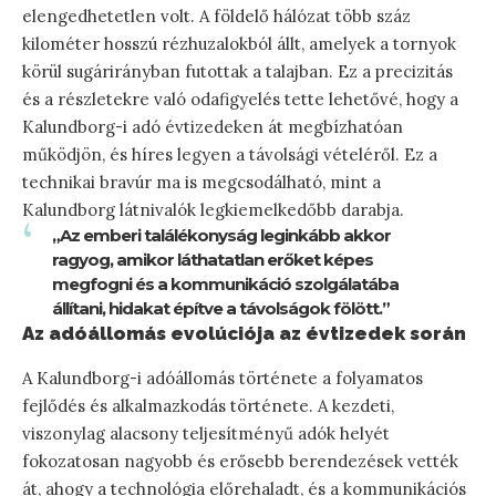
elengedhetetlen volt. A földelő hálózat több száz
kilométer hosszú rézhuzalokból állt, amelyek a tornyok
körül sugárirányban futottak a talajban. Ez a precizitás
és a részletekre való odafigyelés tette lehetővé, hogy a
Kalundborg-i adó évtizedeken át megbízhatóan
működjön, és híres legyen a távolsági vételéről. Ez a
technikai bravúr ma is megcsodálható, mint a
Kalundborg látnivalók legkiemelkedőbb darabja.
„Az emberi találékonyság leginkább akkor
ragyog, amikor láthatatlan erőket képes
megfogni és a kommunikáció szolgálatába
állítani, hidakat építve a távolságok fölött.”
Az adóállomás evolúciója az évtizedek során
A Kalundborg-i adóállomás története a folyamatos
fejlődés és alkalmazkodás története. A kezdeti,
viszonylag alacsony teljesítményű adók helyét
fokozatosan nagyobb és erősebb berendezések vették
át, ahogy a technológia előrehaladt, és a kommunikációs