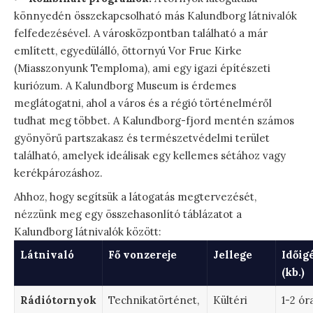
könnyedén összekapcsolható más Kalundborg látnivalók
felfedezésével. A városközpontban található a már
említett, egyedülálló, öttornyú Vor Frue Kirke
(Miasszonyunk Temploma), ami egy igazi építészeti
kuriózum. A Kalundborg Museum is érdemes
meglátogatni, ahol a város és a régió történelméről
tudhat meg többet. A Kalundborg-fjord mentén számos
gyönyörű partszakasz és természetvédelmi terület
található, amelyek ideálisak egy kellemes sétához vagy
kerékpározáshoz.
Ahhoz, hogy segítsük a látogatás megtervezését,
nézzünk meg egy összehasonlító táblázatot a
Kalundborg látnivalók között:
Látnivaló
Fő vonzereje
Jellege
Időig
(kb.)
Rádiótornyok
Technikatörténet,
Kültéri
1-2 ór