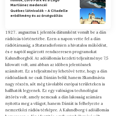
homok, Loro Park és a Lago
Martiánez medencéi
Québec látnivalók – A Citadelle
erődítmény és az őrségváltás
augusztus 1. jelentős dátumként vonult be a dán
rádiózás történetébe. Ezen a napon vette fel a dán
rádiótársaság, a Statsradiofonien a hivatalos működést,
és e naptól sugárzott rendszeresen programokat
Kalundborgból. Az adóállomás kezdeti teljesítménye 7,5
kilowatt volt, ami abban az időben jelentősnek
számított. Ez a teljesítmény lehetővé tette, hogy a dán
rádióadások ne csak Dánián belül, hanem Skandinávia
nagy részén, sőt még távolabbi európai területeken is
hallhatók legyenek. Ez egy valóságos technológiai
áttörés volt, amely nemcsak a dán lakosság számára
nyitotta meg a világot, hanem Dániát is felhelyezte a
nemzetközi rádiós térképre. A Kalundborg-i adóállomás