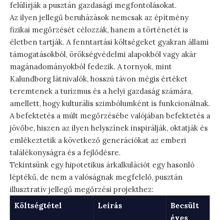
felülírják a pusztán gazdasági megfontolásokat.
Az ilyen jellegű beruházások nemcsak az építmény
fizikai megőrzését célozzák, hanem a történetét is
életben tartják. A fenntartási költségeket gyakran állami
támogatásokból, örökségvédelmi alapokból vagy akár
magánadományokból fedezik. A tornyok, mint
Kalundborg látnivalók, hosszú távon mégis értéket
teremtenek a turizmus és a helyi gazdaság számára,
amellett, hogy kulturális szimbólumként is funkcionálnak.
A befektetés a múlt megőrzésébe valójában befektetés a
jövőbe, hiszen az ilyen helyszínek inspirálják, oktatják és
emlékeztetik a következő generációkat az emberi
találékonyságra és a fejlődésre.
Tekintsünk egy hipotetikus árkalkulációt egy hasonló
léptékű, de nem a valóságnak megfelelő, pusztán
illusztratív jellegű megőrzési projekthez:
Költségtétel
Leírás
Becsült
éves