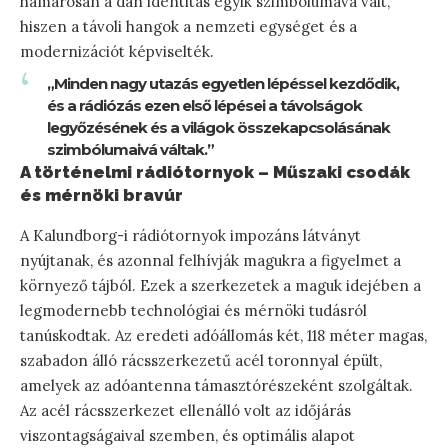
hamarosan a dán identitás egyik szimbólumává vált,
hiszen a távoli hangok a nemzeti egységet és a
modernizációt képviselték.
„Minden nagy utazás egyetlen lépéssel kezdődik,
és a rádiózás ezen első lépései a távolságok
legyőzésének és a világok összekapcsolásának
szimbólumaivá váltak.”
A történelmi rádiótornyok – Műszaki csodák
és mérnöki bravúr
A Kalundborg-i rádiótornyok impozáns látványt
nyújtanak, és azonnal felhívják magukra a figyelmet a
környező tájból. Ezek a szerkezetek a maguk idejében a
legmodernebb technológiai és mérnöki tudásról
tanúskodtak. Az eredeti adóállomás két, 118 méter magas,
szabadon álló rácsszerkezetű acél toronnyal épült,
amelyek az adóantenna támasztórészeként szolgáltak.
Az acél rácsszerkezet ellenálló volt az időjárás
viszontagságaival szemben, és optimális alapot