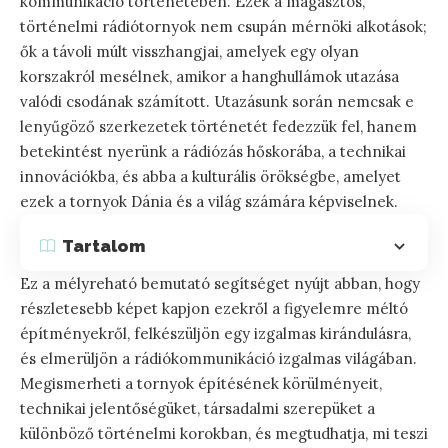
kommunikáció történetében. Ezek a magasztos,
történelmi rádiótornyok nem csupán mérnöki alkotások;
ők a távoli múlt visszhangjai, amelyek egy olyan
korszakról mesélnek, amikor a hanghullámok utazása
valódi csodának számított. Utazásunk során nemcsak e
lenyűgöző szerkezetek történetét fedezzük fel, hanem
betekintést nyerünk a rádiózás hőskorába, a technikai
innovációkba, és abba a kulturális örökségbe, amelyet
ezek a tornyok Dánia és a világ számára képviselnek.
Tartalom
Ez a mélyreható bemutató segítséget nyújt abban, hogy
részletesebb képet kapjon ezekről a figyelemre méltó
építményekről, felkészüljön egy izgalmas kirándulásra,
és elmerüljön a rádiókommunikáció izgalmas világában.
Megismerheti a tornyok építésének körülményeit,
technikai jelentőségüket, társadalmi szerepüket a
különböző történelmi korokban, és megtudhatja, mi teszi