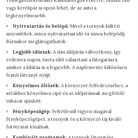
Tömegközlekedéssel Kalundborgba érkezve, onnan taxi
vagy kerékpár is opció lehet, de az autó a
legkényelmesebb.
Nyitvatartás és belépő:
Mivel a tornyok kültéri
műemlékek, nincs nyitvatartási idő és nincs belépődíj.
Bármikor meglátogathatók.
Legjobb időszak:
A dán időjárás változékony, így
érdemes napos, tiszta időt választani a látogatásra,
amikor a kilátás is a legszebb. A naplemente különösen
festői látványt nyújt.
Kényelmes öltözék:
A környezet felfedezéséhez, a
sétákhoz kényelmes cipő és az időjárásnak megfelelő
ruházat ajánlott.
Fényképezőgép:
Feltétlenül vigyen magával
fényképezőgépet, a tornyok és a környező táj kiváló
fotótémát kínálnak.
Kombinált programok:
A tornyok látogatása