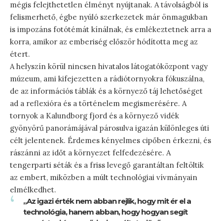
mégis felejthetetlen élményt nyújtanak. A távolságból is
felismerhető, égbe nyúló szerkezetek már önmagukban
is impozáns fotótémát kínálnak, és emlékeztetnek arra a
korra, amikor az emberiség először hódította meg az
étert.
A helyszín körül nincsen hivatalos látogatóközpont vagy
múzeum, ami kifejezetten a rádiótornyokra fókuszálna,
de az információs táblák és a környező táj lehetőséget
ad a reflexióra és a történelem megismerésére. A
tornyok a Kalundborg fjord és a környező vidék
gyönyörű panorámájával párosulva igazán különleges úti
célt jelentenek. Érdemes kényelmes cipőben érkezni, és
rászánni az időt a környezet felfedezésére. A
tengerparti séták és a friss levegő garantáltan feltöltik
az embert, miközben a múlt technológiai vívmányain
elmélkedhet.
„Az igazi érték nem abban rejlik, hogy mit ér el a
technológia, hanem abban, hogy hogyan segít