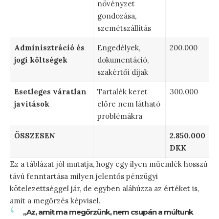
növényzet
gondozása,
szemétszállítás
Adminisztráció és
Engedélyek,
200.000
jogi költségek
dokumentáció,
szakértői díjak
Esetleges váratlan
Tartalék keret
300.000
javítások
előre nem látható
problémákra
ÖSSZESEN
2.850.000
DKK
Ez a táblázat jól mutatja, hogy egy ilyen műemlék hosszú
távú fenntartása milyen jelentős pénzügyi
kötelezettséggel jár, de egyben aláhúzza az értéket is,
amit a megőrzés képvisel.
„Az, amit ma megőrzünk, nem csupán a múltunk