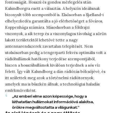
fontosságát. Hosszú és gondos mérlegelés után
Kalundborgra esett a választás. A helyszín ideálisnak
bizonyult több szempontból is. Elsősorban a Sjælland-i
elhelyezkedés garantálta a jó elérhetőséget a főváros,
Koppenhága számára. Másodsorban a földrajzi
viszonyok, a sík terep és a viszonylagos távolság a sűrűn
lakott területektől lehetővé tette a nagy
antennarendszerek zavartalan telepítését. Nem
utolsósorban pedig a tengerparti fekvés optimális volt a
rádióhullámok hatékony terjedése szempontjából,
hiszen a hosszúhullámok kiválóan terjednek a sós víz
felett. Így vált Kalundborg a dán rádiózás bölcsőjévé, és
itt születtek meg azok a történelmi rádiótornyok,
amelyek ma is büszkén állnak, a technológiai haladás
emlékműveiként.
„Az emberi elme azon képessége, hogy a
láthatatlan hullámokat információvá alakítsa,
örökre megváltoztatta a világunkat.”
Az első lépések és a nagy áttörés