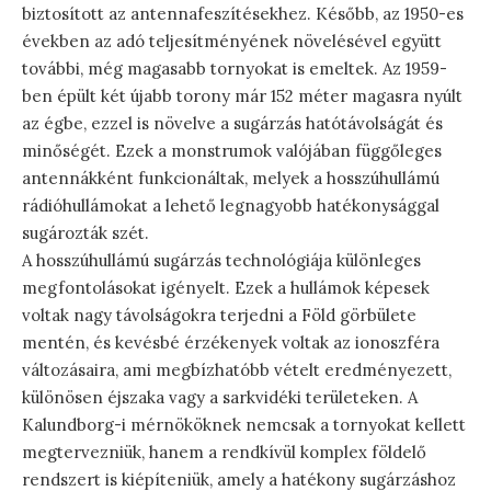
biztosított az antennafeszítésekhez. Később, az 1950-es
években az adó teljesítményének növelésével együtt
további, még magasabb tornyokat is emeltek. Az 1959-
ben épült két újabb torony már 152 méter magasra nyúlt
az égbe, ezzel is növelve a sugárzás hatótávolságát és
minőségét. Ezek a monstrumok valójában függőleges
antennákként funkcionáltak, melyek a hosszúhullámú
rádióhullámokat a lehető legnagyobb hatékonysággal
sugározták szét.
A hosszúhullámú sugárzás technológiája különleges
megfontolásokat igényelt. Ezek a hullámok képesek
voltak nagy távolságokra terjedni a Föld görbülete
mentén, és kevésbé érzékenyek voltak az ionoszféra
változásaira, ami megbízhatóbb vételt eredményezett,
különösen éjszaka vagy a sarkvidéki területeken. A
Kalundborg-i mérnököknek nemcsak a tornyokat kellett
megtervezniük, hanem a rendkívül komplex földelő
rendszert is kiépíteniük, amely a hatékony sugárzáshoz