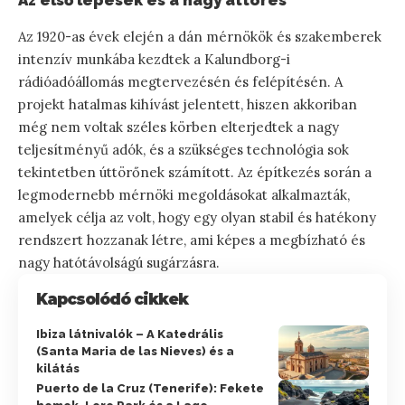
Az 1920-as évek elején a dán mérnökök és szakemberek
intenzív munkába kezdtek a Kalundborg-i
rádióadóállomás megtervezésén és felépítésén. A
projekt hatalmas kihívást jelentett, hiszen akkoriban
még nem voltak széles körben elterjedtek a nagy
teljesítményű adók, és a szükséges technológia sok
tekintetben úttörőnek számított. Az építkezés során a
legmodernebb mérnöki megoldásokat alkalmazták,
amelyek célja az volt, hogy egy olyan stabil és hatékony
rendszert hozzanak létre, ami képes a megbízható és
nagy hatótávolságú sugárzásra.
Kapcsolódó cikkek
Ibiza látnivalók – A Katedrális
(Santa Maria de las Nieves) és a
kilátás
Puerto de la Cruz (Tenerife): Fekete