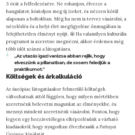
3 órát a felfedezésére. Ne rohanjon, élvezze a
hangulatot, kóstoljon meg új ízeket, és nézzen körül
alaposan a boltokban. Még ha nem is tervez vásárolni, a
nézelődés és a helyi élet megfigyelése önmagában is
felejthetetlen élményt nyújt. 🤩 Ha valamilyen kulturális
programot is szeretne megnézni, akkor érdemes még
több időt szánni a látogatásra.
„Az utazás igazi varázsa abban rejlik, hogy
elveszünk a pillanatban, de sosem feledjük a
praktikumot.”
Költségek és árkalkuláció
Az úszópiac látogatásakor felmerülő költségek
változhatnak attól függően, hogy milyen mértékben
szeretnénk belevetni magunkat az élményekbe, és
mennyi mindent szeretnénk vásárolni. Fontos, hogy
legyen egy hozzávetőleges elképzelésünk a várható
kiadásokról, hogy nyugodtan élvezhessük a
Pattayai
Úszópiac
kínálatát.