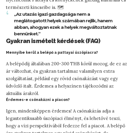
természeti kincseibe is. 🗺️
„Az utazás igazi gazdagsága nem a
meglátogatott helyek számában rejlik, hanem
abban, ahogyan ezek a helyek megváltoztatnak
bennünket.”
Gyakran ismételt kérdések (FAQ)
Mennyibe kerül a belépő a pattayai úszópiacra?
A belépődíj általában 200-300 THB körül mozog, de ez az
ár változhat, és gyakran tartalmaz valamilyen extra
szolgáltatást, például egy rövid csónakázást vagy egy
üdvözlő italt. Érdemes a helyszínen tájékozódni az
aktuális árakról.
Érdemes-e csónakázni a piacon?
Igen, mindenképpen érdemes! A csónakázás adja a
legautentikusabb úszópiaci élményt, és lehetővé teszi,
hogy a vízi perspektívából fedezze fel a piacot. A belépő