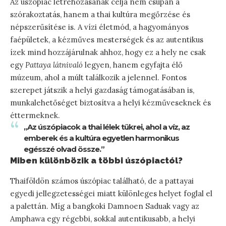
Az úszópiac létrehozásának célja nem csupán a
szórakoztatás, hanem a thai kultúra megőrzése és
népszerűsítése is. A vízi életmód, a hagyományos
faépületek, a kézműves mesterségek és az autentikus
ízek mind hozzájárulnak ahhoz, hogy ez a hely ne csak
egy
Pattaya látnivaló
legyen, hanem egyfajta élő
múzeum, ahol a múlt találkozik a jelennel. Fontos
szerepet játszik a helyi gazdaság támogatásában is,
munkalehetőséget biztosítva a helyi kézműveseknek és
éttermeknek.
„Az úszópiacok a thai lélek tükrei, ahol a víz, az
emberek és a kultúra egyetlen harmonikus
egésszé olvad össze.”
Miben különbözik a többi úszópiactól?
Thaiföldön számos úszópiac található, de a pattayai
egyedi jellegzetességei miatt különleges helyet foglal el
a palettán. Míg a bangkoki Damnoen Saduak vagy az
Amphawa egy régebbi, sokkal autentikusabb, a helyi