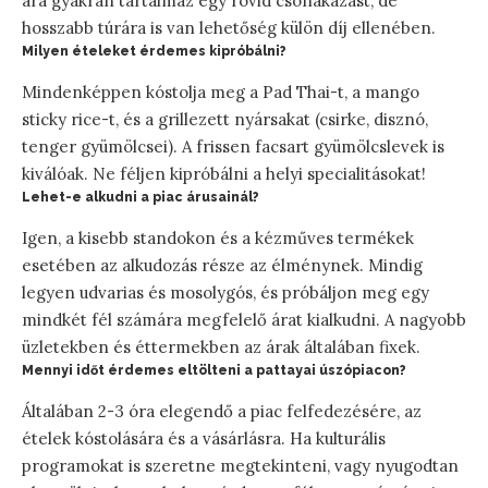
ára gyakran tartalmaz egy rövid csónakázást, de
hosszabb túrára is van lehetőség külön díj ellenében.
Milyen ételeket érdemes kipróbálni?
Mindenképpen kóstolja meg a Pad Thai-t, a mango
sticky rice-t, és a grillezett nyársakat (csirke, disznó,
tenger gyümölcsei). A frissen facsart gyümölcslevek is
kiválóak. Ne féljen kipróbálni a helyi specialitásokat!
Lehet-e alkudni a piac árusainál?
Igen, a kisebb standokon és a kézműves termékek
esetében az alkudozás része az élménynek. Mindig
legyen udvarias és mosolygós, és próbáljon meg egy
mindkét fél számára megfelelő árat kialkudni. A nagyobb
üzletekben és éttermekben az árak általában fixek.
Mennyi időt érdemes eltölteni a pattayai úszópiacon?
Általában 2-3 óra elegendő a piac felfedezésére, az
ételek kóstolására és a vásárlásra. Ha kulturális
programokat is szeretne megtekinteni, vagy nyugodtan