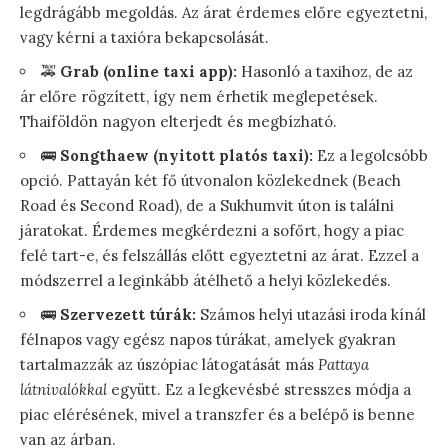
legdrágább megoldás. Az árat érdemes előre egyeztetni,
vagy kérni a taxióra bekapcsolását.
🚕
Grab (online taxi app):
Hasonló a taxihoz, de az
ár előre rögzített, így nem érhetik meglepetések.
Thaiföldön nagyon elterjedt és megbízható.
🚌
Songthaew (nyitott platós taxi):
Ez a legolcsóbb
opció. Pattayán két fő útvonalon közlekednek (Beach
Road és Second Road), de a Sukhumvit úton is találni
járatokat. Érdemes megkérdezni a sofőrt, hogy a piac
felé tart-e, és felszállás előtt egyeztetni az árat. Ezzel a
módszerrel a leginkább átélhető a helyi közlekedés.
🚌
Szervezett túrák:
Számos helyi utazási iroda kínál
félnapos vagy egész napos túrákat, amelyek gyakran
tartalmazzák az úszópiac látogatását más
Pattaya
látnivalókkal
együtt. Ez a legkevésbé stresszes módja a
piac elérésének, mivel a transzfer és a belépő is benne
van az árban.