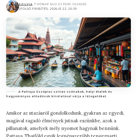
SZILVIA
7 HÓNAP AGO
23 PERC OLVASÁS
UTOLSÓ FRISSÍTÉS: 2026.01.22. 20:39
A Pattaya Úszópiac színes csónakok, helyi ételek és
hagyományos előadások kínálatával várja a látogatókat.
Amikor az utazásról gondolkodunk, gyakran az egyedi,
magával ragadó élmények jutnak eszünkbe, azok a
pillanatok, amelyek mély nyomot hagynak bennünk.
Pattaya, Thaiföld egyik legnépszerűbb tengerparti