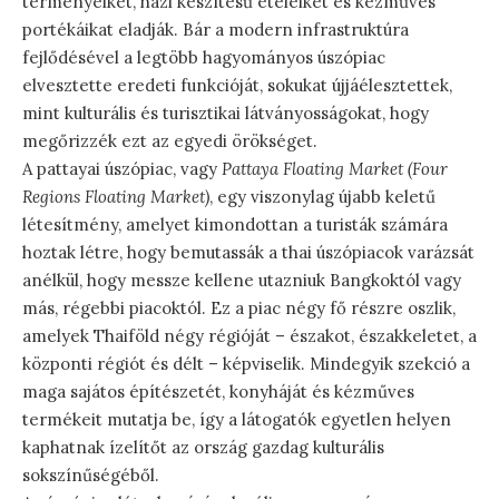
terményeiket, házi készítésű ételeiket és kézműves
portékáikat eladják. Bár a modern infrastruktúra
fejlődésével a legtöbb hagyományos úszópiac
elvesztette eredeti funkcióját, sokukat újjáélesztettek,
mint kulturális és turisztikai látványosságokat, hogy
megőrizzék ezt az egyedi örökséget.
A pattayai úszópiac, vagy
Pattaya Floating Market (Four
Regions Floating Market)
, egy viszonylag újabb keletű
létesítmény, amelyet kimondottan a turisták számára
hoztak létre, hogy bemutassák a thai úszópiacok varázsát
anélkül, hogy messze kellene utazniuk Bangkoktól vagy
más, régebbi piacoktól. Ez a piac négy fő részre oszlik,
amelyek Thaiföld négy régióját – északot, északkeletet, a
központi régiót és délt – képviselik. Mindegyik szekció a
maga sajátos építészetét, konyháját és kézműves
termékeit mutatja be, így a látogatók egyetlen helyen
kaphatnak ízelítőt az ország gazdag kulturális
sokszínűségéből.