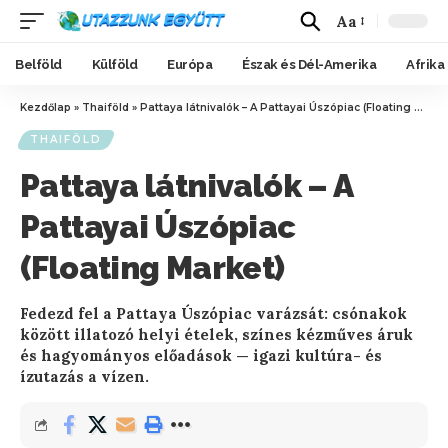
Aa
Belföld
Külföld
Európa
Észak és Dél-Amerika
Afrika
Kezdőlap
»
Thaiföld
»
Pattaya látnivalók – A Pattayai Úszópiac (Floating Market)
THAIFÖLD
Pattaya látnivalók – A
Pattayai Úszópiac
(Floating Market)
Fedezd fel a Pattaya Úszópiac varázsát: csónakok
között illatozó helyi ételek, színes kézműves áruk
és hagyományos előadások — igazi kultúra- és
ízutazás a vízen.