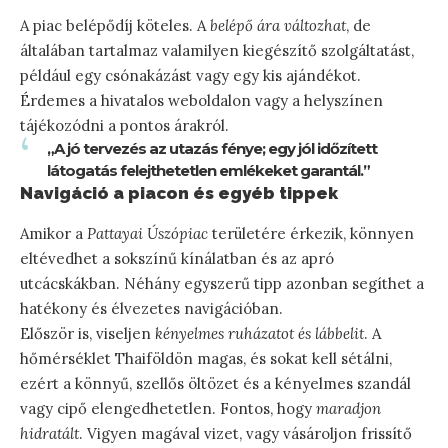
A piac belépődíj köteles. A
belépő ára változhat
, de
általában tartalmaz valamilyen kiegészítő szolgáltatást,
például egy csónakázást vagy egy kis ajándékot.
Érdemes a hivatalos weboldalon vagy a helyszínen
tájékozódni a pontos árakról.
„A jó tervezés az utazás fénye; egy jól időzített
látogatás felejthetetlen emlékeket garantál.”
Navigáció a piacon és egyéb tippek
Amikor a
Pattayai Úszópiac
területére érkezik, könnyen
eltévedhet a sokszínű kínálatban és az apró
utcácskákban. Néhány egyszerű tipp azonban segíthet a
hatékony és élvezetes navigációban.
Először is, viseljen
kényelmes ruházatot és lábbelit
. A
hőmérséklet Thaiföldön magas, és sokat kell sétálni,
ezért a könnyű, szellős öltözet és a kényelmes szandál
vagy cipő elengedhetetlen. Fontos, hogy
maradjon
hidratált
. Vigyen magával vizet, vagy vásároljon frissítő