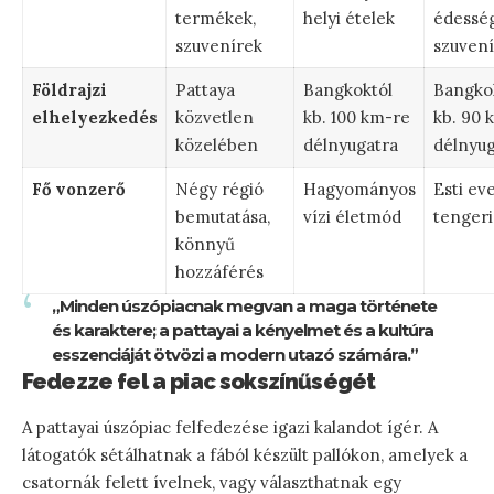
termékek,
helyi ételek
édesség
szuvenírek
szuvení
Földrajzi
Pattaya
Bangkoktól
Bangko
elhelyezkedés
közvetlen
kb. 100 km-re
kb. 90 
közelében
délnyugatra
délnyug
Fő vonzerő
Négy régió
Hagyományos
Esti ev
bemutatása,
vízi életmód
tengeri
könnyű
hozzáférés
„Minden úszópiacnak megvan a maga története
és karaktere; a pattayai a kényelmet és a kultúra
esszenciáját ötvözi a modern utazó számára.”
Fedezze fel a piac sokszínűségét
A pattayai úszópiac felfedezése igazi kalandot ígér. A
látogatók sétálhatnak a fából készült pallókon, amelyek a
csatornák felett ívelnek, vagy választhatnak egy