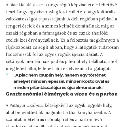
A piac kialakítása – a négy régió képviselete – lehetővé
teszi, hogy egy viszonylag kis területen nagy kulturális
változatosságot tapasztaljunk. A déli régióban például a
tengeri ételek és a színes kelmék dominálnak, míg az
északi régióban a fafaragások és az észak-thaiföldi
ételek ízei érvényesülnek. Ez a felosztás megkönnyíti a
tájékozódást és segít abban, hogy a látogatók tudatosan
fedezhessék fel az egyes régiók specialitásait. A
sétányok mentén sok pad és pihenőhely található, ahol
meg lehet állni, le lehet ülni és élvezni a forgatagot.
„A piac nem csupán hely, hanem egy történet,
amelyet minden lépéssel, minden kóstolóval és
minden pillantással újra és újra elmondanak.”
Gasztronómiai élmények a vízen és a parton
A
Pattayai Úszópiac
kétségkívül az egyik legjobb hely,
ahol belevethetjük magunkat a thai konyha ízeibe. A
számtalan ételárus csónakjáról és a parton lévő
standokról olyan illatok áradnak, amelyek azonnal