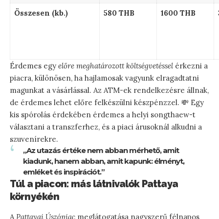
Összesen (kb.)
580 THB
1600 THB
Érdemes egy
előre meghatározott költségvetéssel
érkezni a
piacra, különösen, ha hajlamosak vagyunk elragadtatni
magunkat a vásárlással. Az ATM-ek rendelkezésre állnak,
de érdemes lehet előre felkészülni készpénzzel. 💸 Egy
kis spórolás érdekében érdemes a helyi songthaew-t
választani a transzferhez, és a piaci árusoknál alkudni a
szuvenírekre.
„Az utazás értéke nem abban mérhető, amit
kiadunk, hanem abban, amit kapunk: élményt,
emléket és inspirációt.”
Túl a piacon: más látnivalók Pattaya
környékén
A
Pattayai Úszópiac
meglátogatása nagyszerű félnapos