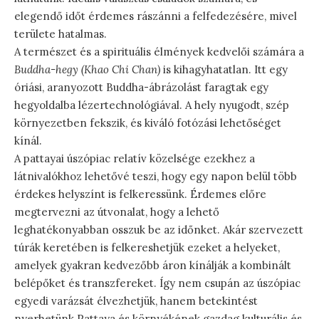
elegendő időt érdemes rászánni a felfedezésére, mivel
területe hatalmas.
A természet és a spirituális élmények kedvelői számára a
Buddha-hegy (Khao Chi Chan)
is kihagyhatatlan. Itt egy
óriási, aranyozott Buddha-ábrázolást faragtak egy
hegyoldalba lézertechnológiával. A hely nyugodt, szép
környezetben fekszik, és kiváló fotózási lehetőséget
kínál.
A pattayai úszópiac relatív közelsége ezekhez a
látnivalókhoz lehetővé teszi, hogy egy napon belül több
érdekes helyszínt is felkeressünk. Érdemes előre
megtervezni az útvonalat, hogy a lehető
leghatékonyabban osszuk be az időnket. Akár szervezett
túrák keretében is felkereshetjük ezeket a helyeket,
amelyek gyakran kedvezőbb áron kínálják a kombinált
belépőket és transzfereket. Így nem csupán az úszópiac
egyedi varázsát élvezhetjük, hanem betekintést
nyerhetünk Pattaya és környékének gazdag kulturális és