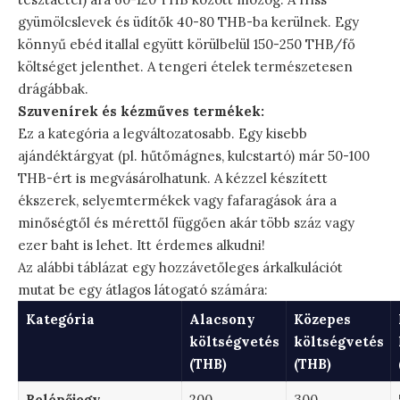
gyümölcslevek és üdítők 40-80 THB-ba kerülnek. Egy
könnyű ebéd itallal együtt körülbelül 150-250 THB/fő
költséget jelenthet. A tengeri ételek természetesen
drágábbak.
Szuvenírek és kézműves termékek:
Ez a kategória a legváltozatosabb. Egy kisebb
ajándéktárgyat (pl. hűtőmágnes, kulcstartó) már 50-100
THB-ért is megvásárolhatunk. A kézzel készített
ékszerek, selyemtermékek vagy fafaragások ára a
minőségtől és mérettől függően akár több száz vagy
ezer baht is lehet. Itt érdemes alkudni!
Az alábbi táblázat egy hozzávetőleges árkalkulációt
mutat be egy átlagos látogató számára:
Kategória
Alacsony
Közepes
költségvetés
költségvetés
(THB)
(THB)
Belépőjegy
200
300