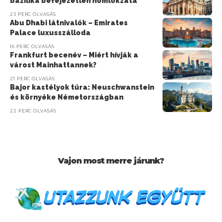
bazilika befejezetlen homlokzata
23 PERC OLVASÁS
Abu Dhabi látnivalók – Emirates
Palace luxusszálloda
16 PERC OLVASÁS
Frankfurt becenév – Miért hívják a
várost Mainhattannek?
21 PERC OLVASÁS
Bajor kastélyok túra: Neuschwanstein
és környéke Németországban
22 PERC OLVASÁS
Vajon most merre járunk?