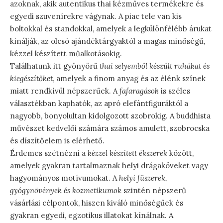
azoknak, akik autentikus thai kézműves termékekre és
egyedi szuvenírekre vágynak. A piac tele van kis
boltokkal és standokkal, amelyek a legkülönfélébb árukat
kínálják, az olcsó ajándéktárgyaktól a magas minőségű,
kézzel készített műalkotásokig.
Találhatunk itt gyönyörű
thai selyemből készült ruhákat és
kiegészítőket
, amelyek a finom anyag és az élénk színek
miatt rendkívül népszerűek. A
fafaragások
is széles
választékban kaphatók, az apró elefántfiguráktól a
nagyobb, bonyolultan kidolgozott szobrokig. A buddhista
művészet kedvelői számára számos amulett, szobrocska
és díszítőelem is elérhető.
Érdemes szétnézni a
kézzel készített ékszerek
között,
amelyek gyakran tartalmaznak helyi drágaköveket vagy
hagyományos motívumokat. A
helyi fűszerek,
gyógynövények és kozmetikumok
szintén népszerű
vásárlási célpontok, hiszen kiváló minőségűek és
gyakran egyedi, egzotikus illatokat kínálnak. A