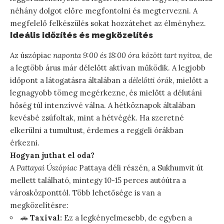
néhány dolgot előre megfontolni és megtervezni. A
megfelelő felkészülés sokat hozzátehet az élményhez.
Ideális időzítés és megközelítés
Az úszópiac
naponta 9:00 és 18:00 óra között tart nyitva
, de
a legtöbb árus már délelőtt aktívan működik. A legjobb
időpont a látogatásra általában a
délelőtti órák
, mielőtt a
legnagyobb tömeg megérkezne, és mielőtt a délutáni
hőség túl intenzívvé válna. A hétköznapok általában
kevésbé zsúfoltak, mint a hétvégék. Ha szeretné
elkerülni a tumultust, érdemes a reggeli órákban
érkezni.
Hogyan juthat el oda?
A
Pattayai Úszópiac
Pattaya déli részén, a Sukhumvit út
mellett található, mintegy 10-15 perces autóútra a
városközponttól. Több lehetősége is van a
megközelítésre:
🚗
Taxival:
Ez a legkényelmesebb, de egyben a