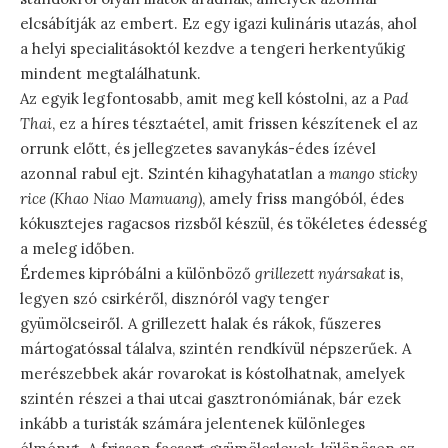
elcsábítják az embert. Ez egy igazi kulináris utazás, ahol
a helyi specialitásoktól kezdve a tengeri herkentyűkig
mindent megtalálhatunk.
Az egyik legfontosabb, amit meg kell kóstolni, az a
Pad
Thai
, ez a híres tésztaétel, amit frissen készítenek el az
orrunk előtt, és jellegzetes savanykás-édes ízével
azonnal rabul ejt. Szintén kihagyhatatlan a
mango sticky
rice (Khao Niao Mamuang)
, amely friss mangóból, édes
kókusztejes ragacsos rizsből készül, és tökéletes édesség
a meleg időben.
Érdemes kipróbálni a különböző
grillezett nyársakat
is,
legyen szó csirkéről, disznóról vagy tenger
gyümölcseiről. A grillezett halak és rákok, fűszeres
mártogatóssal tálalva, szintén rendkívül népszerűek. A
merészebbek akár rovarokat is kóstolhatnak, amelyek
szintén részei a thai utcai gasztronómiának, bár ezek
inkább a turisták számára jelentenek különleges