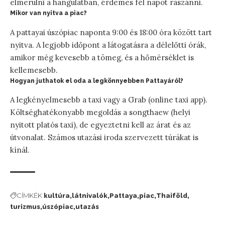
elmerülni a hangulatban, érdemes fél napot rászánni.
Mikor van nyitva a piac?
A pattayai úszópiac naponta 9:00 és 18:00 óra között tart
nyitva. A legjobb időpont a látogatásra a délelőtti órák,
amikor még kevesebb a tömeg, és a hőmérséklet is
kellemesebb.
Hogyan juthatok el oda a legkönnyebben Pattayáról?
A legkényelmesebb a taxi vagy a Grab (online taxi app).
Költséghatékonyabb megoldás a songthaew (helyi
nyitott platós taxi), de egyeztetni kell az árat és az
útvonalat. Számos utazási iroda szervezett túrákat is
kínál.
CÍMKÉK
kultúra
látnivalók
Pattaya
piac
Thaiföld
turizmus
úszópiac
utazás