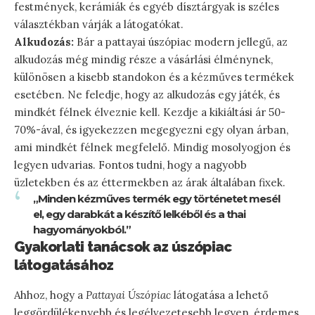
festmények, kerámiák és egyéb dísztárgyak is széles
választékban várják a látogatókat.
Alkudozás:
Bár a pattayai úszópiac modern jellegű, az
alkudozás még mindig része a vásárlási élménynek,
különösen a kisebb standokon és a kézműves termékek
esetében. Ne feledje, hogy az alkudozás egy játék, és
mindkét félnek élveznie kell. Kezdje a kikiáltási ár 50-
70%-ával, és igyekezzen megegyezni egy olyan árban,
ami mindkét félnek megfelelő. Mindig mosolyogjon és
legyen udvarias. Fontos tudni, hogy a nagyobb
üzletekben és az éttermekben az árak általában fixek.
„Minden kézműves termék egy történetet mesél
el, egy darabkát a készítő lelkéből és a thai
hagyományokból.”
Gyakorlati tanácsok az úszópiac
látogatásához
Ahhoz, hogy a
Pattayai Úszópiac
látogatása a lehető
leggördülékenyebb és legélvezetesebb legyen, érdemes