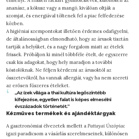
élményt. A frissen facsart gyümölcslevek, különösen az
ananász, a kókusz vagy a mangó, kiválóan oltják a
szomjat, és energiával töltenek fel a piac felfedezése
közben.
A higiéniai szempontokat illetően érdemes odafigyelni,
de általánosságban elmondható, hogy az árusok tisztán
tartják a helyüket, és a nagy forgalom miatt az ételek
frissek. Próbáljon ki minél többféle ételt, de egyszerre
csak kis adagokat, hogy hely maradjon a további
kóstolóknak. Ne féljen kérdezni az árusoktól az
összetevőkről, ha vannak allergiái, vagy ha nem szereti
az erősen fűszeres ételeket.
„Az ízek világa a thai kultúra legőszintébb
kifejezése, egyetlen falat is képes elmesélni
évszázadok történetét.”
Kézműves termékek és ajándéktárgyak
A gasztronómiai élvezetek mellett a
Pattayai Úszópiac
igazi paradicsom a vásárlás szerelmeseinek, különösen