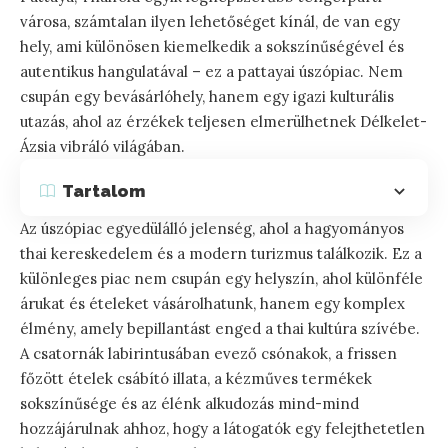
városa, számtalan ilyen lehetőséget kínál, de van egy
hely, ami különösen kiemelkedik a sokszínűségével és
autentikus hangulatával – ez a pattayai úszópiac. Nem
csupán egy bevásárlóhely, hanem egy igazi kulturális
utazás, ahol az érzékek teljesen elmerülhetnek Délkelet-
Ázsia vibráló világában.
Tartalom
Az úszópiac egyedülálló jelenség, ahol a hagyományos
thai kereskedelem és a modern turizmus találkozik. Ez a
különleges piac nem csupán egy helyszín, ahol különféle
árukat és ételeket vásárolhatunk, hanem egy komplex
élmény, amely bepillantást enged a thai kultúra szívébe.
A csatornák labirintusában evező csónakok, a frissen
főzött ételek csábító illata, a kézműves termékek
sokszínűsége és az élénk alkudozás mind-mind
hozzájárulnak ahhoz, hogy a látogatók egy felejthetetlen