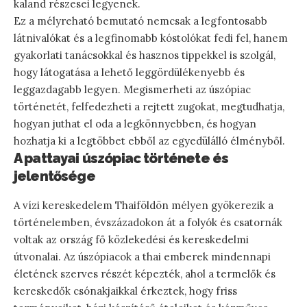
kaland részesei legyenek.
Ez a mélyreható bemutató nemcsak a legfontosabb
látnivalókat és a legfinomabb kóstolókat fedi fel, hanem
gyakorlati tanácsokkal és hasznos tippekkel is szolgál,
hogy látogatása a lehető leggördülékenyebb és
leggazdagabb legyen. Megismerheti az úszópiac
történetét, felfedezheti a rejtett zugokat, megtudhatja,
hogyan juthat el oda a legkönnyebben, és hogyan
hozhatja ki a legtöbbet ebből az egyedülálló élményből.
A pattayai úszópiac története és
jelentősége
A vízi kereskedelem Thaiföldön mélyen gyökerezik a
történelemben, évszázadokon át a folyók és csatornák
voltak az ország fő közlekedési és kereskedelmi
útvonalai. Az úszópiacok a thai emberek mindennapi
életének szerves részét képezték, ahol a termelők és
kereskedők csónakjaikkal érkeztek, hogy friss