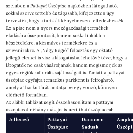
szemben a
Pattayai Úszópiac
napközben látogatható,
sokkal szervezettebb és tágasabb, kifejezetten úgy
tervezték, hogy a turisták kényelmesen felfedezhessék.
Ez a piac nem a nyers mezőgazdasági termékek
eladására összpontosít, hanem sokkal inkább a
készételekre, a kézműves termékekre és a
szuvenírekre. A „Négy Régió” felosztás egy oktató
jellegű elemet is visz a látogatásba, lehetővé téve, hogy a
látogatók ne csak vásároljanak, hanem megismerjék az
egyes régiók kulturális sajátosságait is. Emiatt a pattayai
úszópiac egyfajta tematikus parkként is felfogható,
amely a thai kultúrát mutatja be egy vonzó, könnyen
elérhető formában.
Az alábbi táblázat segít összehasonlítani a pattayai
úszópiacot néhány más, jól ismert thai úszópiaccal:
Jellemző
Pattayai
Damnoen
Amph
Úszópiac
Saduak
Úszópi