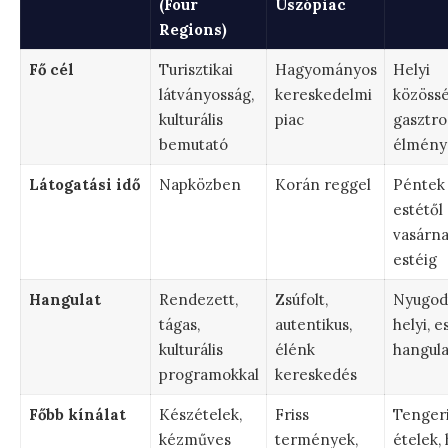
(Four
Úszópiac
Regions)
Fő cél
Turisztikai
Hagyományos
Helyi
látványosság,
kereskedelmi
közössé
kulturális
piac
gasztro
bemutató
élmény
Látogatási idő
Napközben
Korán reggel
Péntek
estétől
vasárn
estéig
Hangulat
Rendezett,
Zsúfolt,
Nyugod
tágas,
autentikus,
helyi, es
kulturális
élénk
hangula
programokkal
kereskedés
Főbb kínálat
Készételek,
Friss
Tenger
kézműves
termények,
ételek, 