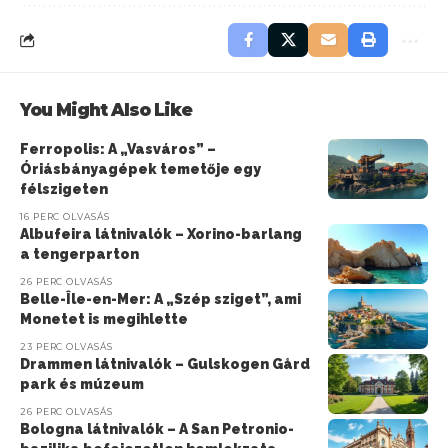
You Might Also Like
Ferropolis: A „Vasváros” –
Óriásbányagépek temetője egy
félszigeten
16 PERC OLVASÁS
Albufeira látnivalók – Xorino-barlang
a tengerparton
26 PERC OLVASÁS
Belle-Île-en-Mer: A „Szép sziget”, ami
Monetet is megihlette
23 PERC OLVASÁS
Drammen látnivalók – Gulskogen Gård
park és múzeum
26 PERC OLVASÁS
Bologna látnivalók – A San Petronio-