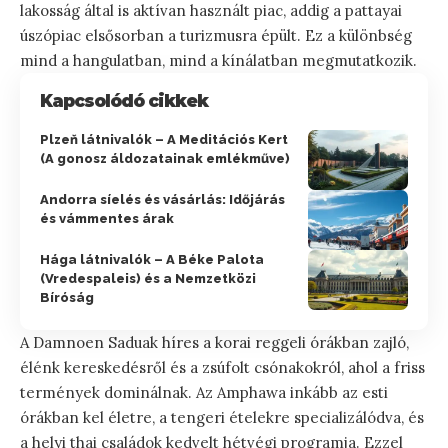
lakosság által is aktívan használt piac, addig a pattayai
úszópiac elsősorban a turizmusra épült. Ez a különbség
mind a hangulatban, mind a kínálatban megmutatkozik.
Kapcsolódó cikkek
Plzeň látnivalók – A Meditációs Kert
(A gonosz áldozatainak emlékműve)
Andorra síelés és vásárlás: Időjárás
és vámmentes árak
Hága látnivalók – A Béke Palota
(Vredespaleis) és a Nemzetközi
Bíróság
A Damnoen Saduak híres a korai reggeli órákban zajló,
élénk kereskedésről és a zsúfolt csónakokról, ahol a friss
termények dominálnak. Az Amphawa inkább az esti
órákban kel életre, a tengeri ételekre specializálódva, és
a helyi thai családok kedvelt hétvégi programja. Ezzel