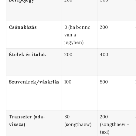
Csónakázás
0 (ha benne
200
van a
jegyben)
Ételek és italok
200
400
Szuvenírek/vásárlás
100
500
Transzfer (oda-
80
200
vissza)
(songthaew)
(songthaew +
taxi)