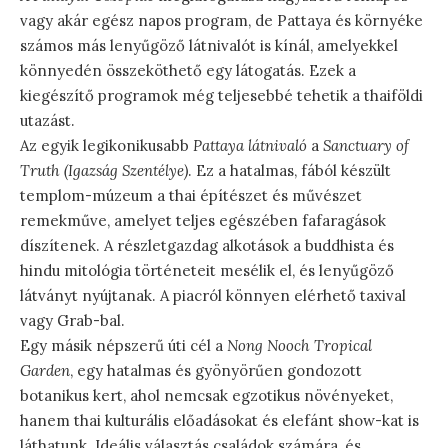
vagy akár egész napos program, de Pattaya és környéke
számos más lenyűgöző látnivalót is kínál, amelyekkel
könnyedén összeköthető egy látogatás. Ezek a
kiegészítő programok még teljesebbé tehetik a thaiföldi
utazást.
Az egyik legikonikusabb
Pattaya látnivaló
a
Sanctuary of
Truth (Igazság Szentélye)
. Ez a hatalmas, fából készült
templom-múzeum a thai építészet és művészet
remekműve, amelyet teljes egészében fafaragások
díszítenek. A részletgazdag alkotások a buddhista és
hindu mitológia történeteit mesélik el, és lenyűgöző
látványt nyújtanak. A piacról könnyen elérhető taxival
vagy Grab-bal.
Egy másik népszerű úti cél a
Nong Nooch Tropical
Garden
, egy hatalmas és gyönyörűen gondozott
botanikus kert, ahol nemcsak egzotikus növényeket,
hanem thai kulturális előadásokat és elefánt show-kat is
láthatunk. Ideális választás családok számára, és