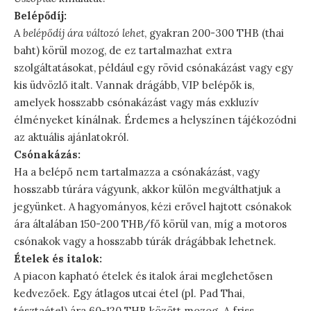
Belépődíj:
A
belépődíj ára változó lehet
, gyakran 200-300 THB (thai
baht) körül mozog, de ez tartalmazhat extra
szolgáltatásokat, például egy rövid csónakázást vagy egy
kis üdvözlő italt. Vannak drágább, VIP belépők is,
amelyek hosszabb csónakázást vagy más exkluzív
élményeket kínálnak. Érdemes a helyszínen tájékozódni
az aktuális ajánlatokról.
Csónakázás:
Ha a belépő nem tartalmazza a csónakázást, vagy
hosszabb túrára vágyunk, akkor külön megválthatjuk a
jegyünket. A hagyományos, kézi erővel hajtott csónakok
ára általában 150-200 THB/fő körül van, míg a motoros
csónakok vagy a hosszabb túrák drágábbak lehetnek.
Ételek és italok:
A piacon kapható ételek és italok árai meglehetősen
kedvezőek. Egy átlagos utcai étel (pl. Pad Thai,
tésztaétel) ára 60-120 THB között mozog. A friss