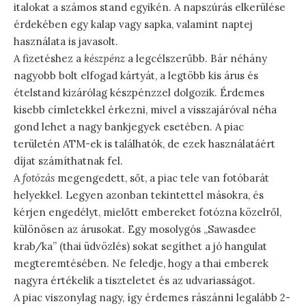
italokat a számos stand egyikén. A napszúrás elkerülése
érdekében egy kalap vagy sapka, valamint naptej
használata is javasolt.
A fizetéshez a
készpénz
a legcélszerűbb. Bár néhány
nagyobb bolt elfogad kártyát, a legtöbb kis árus és
ételstand kizárólag készpénzzel dolgozik. Érdemes
kisebb címletekkel érkezni, mivel a visszajáróval néha
gond lehet a nagy bankjegyek esetében. A piac
területén ATM-ek is találhatók, de ezek használatáért
díjat számíthatnak fel.
A
fotózás
megengedett, sőt, a piac tele van fotóbarát
helyekkel. Legyen azonban tekintettel másokra, és
kérjen engedélyt, mielőtt embereket fotózna közelről,
különösen az árusokat. Egy mosolygós „Sawasdee
krab/ka” (thai üdvözlés) sokat segíthet a jó hangulat
megteremtésében. Ne feledje, hogy a thai emberek
nagyra értékelik a tiszteletet és az udvariasságot.
A piac viszonylag nagy, így érdemes rászánni legalább 2-