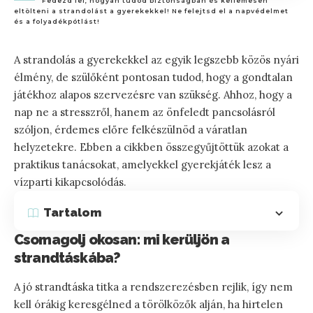
Fedezd fel, hogyan tudod biztonságban és kellemesen
eltölteni a strandolást a gyerekekkel! Ne felejtsd el a napvédelmet
és a folyadékpótlást!
A strandolás a gyerekekkel az egyik legszebb közös nyári
élmény, de szülőként pontosan tudod, hogy a gondtalan
játékhoz alapos szervezésre van szükség. Ahhoz, hogy a
nap ne a stresszről, hanem az önfeledt pancsolásról
szóljon, érdemes előre felkészülnöd a váratlan
helyzetekre. Ebben a cikkben összegyűjtöttük azokat a
praktikus tanácsokat, amelyekkel gyerekjáték lesz a
vízparti kikapcsolódás.
Tartalom
Csomagolj okosan: mi kerüljön a
strandtáskába?
A jó strandtáska titka a rendszerezésben rejlik, így nem
kell órákig keresgélned a törölközők alján, ha hirtelen