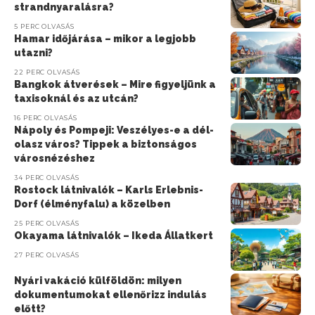
strandnyaralásra?
5 PERC OLVASÁS
Hamar időjárása – mikor a legjobb
utazni?
22 PERC OLVASÁS
Bangkok átverések – Mire figyeljünk a
taxisoknál és az utcán?
16 PERC OLVASÁS
Nápoly és Pompeji: Veszélyes-e a dél-
olasz város? Tippek a biztonságos
városnézéshez
34 PERC OLVASÁS
Rostock látnivalók – Karls Erlebnis-
Dorf (élményfalu) a közelben
25 PERC OLVASÁS
Okayama látnivalók – Ikeda Állatkert
27 PERC OLVASÁS
Nyári vakáció külföldön: milyen
dokumentumokat ellenőrizz indulás
előtt?