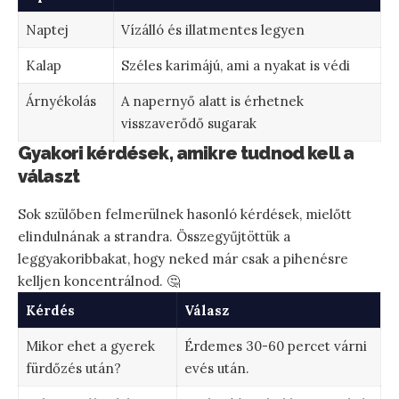
Naptej
Vízálló és illatmentes legyen
Kalap
Széles karimájú, ami a nyakat is védi
Árnyékolás
A napernyő alatt is érhetnek
visszaverődő sugarak
Gyakori kérdések, amikre tudnod kell a
választ
Sok szülőben felmerülnek hasonló kérdések, mielőtt
elindulnának a strandra. Összegyűjtöttük a
leggyakoribbakat, hogy neked már csak a pihenésre
kelljen koncentrálnod. 🤔
Kérdés
Válasz
Mikor ehet a gyerek
Érdemes 30-60 percet várni
fürdőzés után?
evés után.