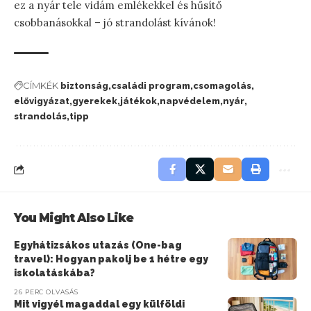
ez a nyár tele vidám emlékekkel és hűsítő
csobbanásokkal – jó strandolást kívánok!
CÍMKÉK
biztonság
családi program
csomagolás
elővigyázat
gyerekek
játékok
napvédelem
nyár
strandolás
tipp
You Might Also Like
Egyhátizsákos utazás (One-bag
travel): Hogyan pakolj be 1 hétre egy
iskolatáskába?
26 PERC OLVASÁS
Mit vigyél magaddal egy külföldi