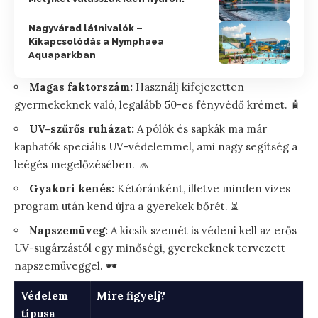
Nagyvárad látnivalók –
Kikapcsolódás a Nymphaea
Aquaparkban
Magas faktorszám:
Használj kifejezetten
gyermekeknek való, legalább 50-es fényvédő krémet. 🧴
UV-szűrős ruházat:
A pólók és sapkák ma már
kaphatók speciális UV-védelemmel, ami nagy segítség a
leégés megelőzésében. 🧢
Gyakori kenés:
Kétóránként, illetve minden vizes
program után kend újra a gyerekek bőrét. ⏳
Napszemüveg:
A kicsik szemét is védeni kell az erős
UV-sugárzástól egy minőségi, gyerekeknek tervezett
napszemüveggel. 🕶️
Védelem
Mire figyelj?
típusa