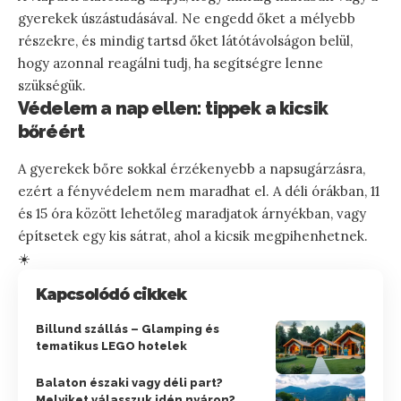
gyerekek úszástudásával. Ne engedd őket a mélyebb
részekre, és mindig tartsd őket látótávolságon belül,
hogy azonnal reagálni tudj, ha segítségre lenne
szükségük.
Védelem a nap ellen: tippek a kicsik
bőréért
A gyerekek bőre sokkal érzékenyebb a napsugárzásra,
ezért a fényvédelem nem maradhat el. A déli órákban, 11
és 15 óra között lehetőleg maradjatok árnyékban, vagy
építsetek egy kis sátrat, ahol a kicsik megpihenhetnek.
☀️
Kapcsolódó cikkek
Billund szállás – Glamping és
tematikus LEGO hotelek
Balaton északi vagy déli part?
Melyiket válasszuk idén nyáron?