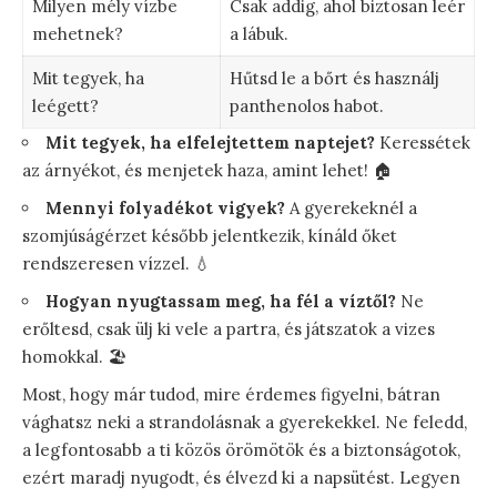
Milyen mély vízbe
Csak addig, ahol biztosan leér
mehetnek?
a lábuk.
Mit tegyek, ha
Hűtsd le a bőrt és használj
leégett?
panthenolos habot.
Mit tegyek, ha elfelejtettem naptejet?
Keressétek
az árnyékot, és menjetek haza, amint lehet! 🏠
Mennyi folyadékot vigyek?
A gyerekeknél a
szomjúságérzet később jelentkezik, kínáld őket
rendszeresen vízzel. 💧
Hogyan nyugtassam meg, ha fél a víztől?
Ne
erőltesd, csak ülj ki vele a partra, és játszatok a vizes
homokkal. 🏖️
Most, hogy már tudod, mire érdemes figyelni, bátran
vághatsz neki a strandolásnak a gyerekekkel. Ne feledd,
a legfontosabb a ti közös örömötök és a biztonságotok,
ezért maradj nyugodt, és élvezd ki a napsütést. Legyen