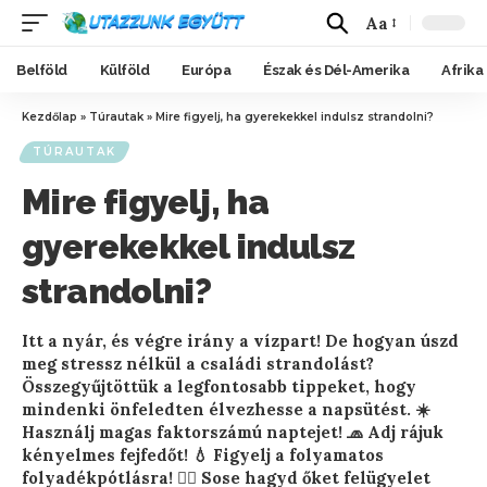
Aa
Belföld
Külföld
Európa
Észak és Dél-Amerika
Afrika
Kezdőlap
»
Túrautak
»
Mire figyelj, ha gyerekekkel indulsz strandolni?
TÚRAUTAK
Mire figyelj, ha
gyerekekkel indulsz
strandolni?
Itt a nyár, és végre irány a vízpart! De hogyan úszd
meg stressz nélkül a családi strandolást?
Összegyűjtöttük a legfontosabb tippeket, hogy
mindenki önfeledten élvezhesse a napsütést. ☀️
Használj magas faktorszámú naptejet! 🧢 Adj rájuk
kényelmes fejfedőt! 💧 Figyelj a folyamatos
folyadékpótlásra! 🏊‍♀️ Sose hagyd őket felügyelet