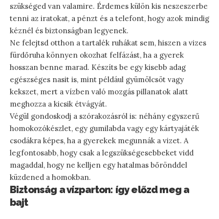
szükséged van valamire. Érdemes külön kis neszeszerbe
tenni az iratokat, a pénzt és a telefont, hogy azok mindig
kéznél és biztonságban legyenek.
Ne felejtsd otthon a tartalék ruhákat sem, hiszen a vizes
fürdőruha könnyen okozhat felfázást, ha a gyerek
hosszan benne marad. Készíts be egy kisebb adag
egészséges nasit is, mint például gyümölcsöt vagy
kekszet, mert a vízben való mozgás pillanatok alatt
meghozza a kicsik étvágyát.
Végül gondoskodj a szórakozásról is: néhány egyszerű
homokozókészlet, egy gumilabda vagy egy kártyajáték
csodákra képes, ha a gyerekek megunnák a vizet. A
legfontosabb, hogy csak a legszükségesebbeket vidd
magaddal, hogy ne kelljen egy hatalmas bőrönddel
küzdened a homokban.
Biztonság a vízparton: így előzd meg a
bajt