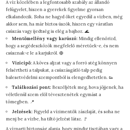
A víz közelében a legfontosabb szabály az állandó
felügyelet, hiszen a gyerekek figyelme gyorsan
elkalandozik. Soha ne hagyd őket egyedül a vízben, még
akkor sem, ha már biztos úszók, hiszen egy váratlan
csúszás vagy ijedtség is elég a bajhoz. 🌊
Mentőmellény vagy karúszó:
Mindig ellenőrizd,
hogy a segédeszközök megfelelő méretűek-e, és nem
csúsznak-e le a karjukról. 🛟
Vízicipő:
A köves aljzat vagy a forró stég könnyen
felsértheti a talpukat, a csúszásgátló talp pedig
balesetvédelmi szempontból is elengedhetetlen. 👟
Találkozási pont:
Beszéljétek meg, hova jöjjenek, ha
véletlenül szem elől tévesztenétek egymást a
tömegben. 📍
Jelzések:
Figyeld a vízimentők zászlaját, és soha ne
menj be a vízbe, ha tiltó jelzést látsz. 🚩
A vízparti biztonság alapja, hogy mindig tisztában vagy a