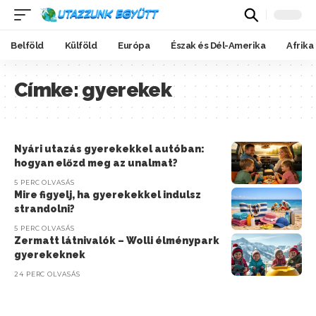
Belföld
Külföld
Európa
Észak és Dél-Amerika
Afrika
Címke:
gyerekek
Nyári utazás gyerekekkel autóban:
hogyan előzd meg az unalmat?
5 PERC OLVASÁS
Mire figyelj, ha gyerekekkel indulsz
strandolni?
5 PERC OLVASÁS
Zermatt látnivalók – Wolli élménypark
gyerekeknek
24 PERC OLVASÁS