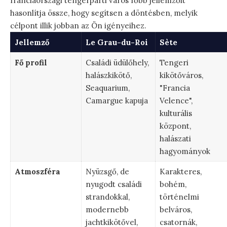
franciaországi tengerparti város főbb jellemzőit
hasonlítja össze, hogy segítsen a döntésben, melyik
célpont illik jobban az Ön igényeihez.
Jellemző
Le Grau-du-Roi
Sète
Fő profil
Családi üdülőhely,
Tengeri
halászkikötő,
kikötőváros,
Seaquarium,
"Francia
Camargue kapuja
Velence",
kulturális
központ,
halászati
hagyományok
Atmoszféra
Nyüzsgő, de
Karakteres,
nyugodt családi
bohém,
strandokkal,
történelmi
modernebb
belváros,
jachtkikötővel,
csatornák,