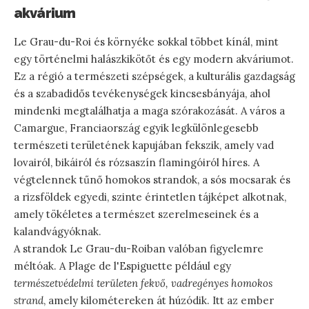
akvárium
Le Grau-du-Roi és környéke sokkal többet kínál, mint
egy történelmi halászkikötőt és egy modern akváriumot.
Ez a régió a természeti szépségek, a kulturális gazdagság
és a szabadidős tevékenységek kincsesbányája, ahol
mindenki megtalálhatja a maga szórakozását. A város a
Camargue, Franciaország egyik legkülönlegesebb
természeti területének kapujában fekszik, amely vad
lovairól, bikáiról és rózsaszín flamingóiról híres. A
végtelennek tűnő homokos strandok, a sós mocsarak és
a rizsföldek egyedi, szinte érintetlen tájképet alkotnak,
amely tökéletes a természet szerelmeseinek és a
kalandvágyóknak.
A strandok Le Grau-du-Roiban valóban figyelemre
méltóak. A Plage de l'Espiguette például egy
természetvédelmi területen fekvő, vadregényes homokos
strand
, amely kilométereken át húzódik. Itt az ember