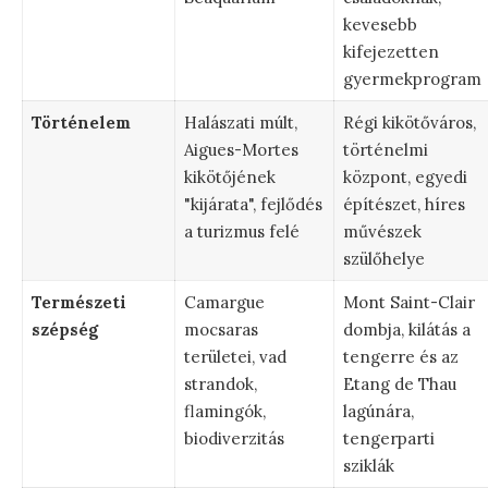
kevesebb
kifejezetten
gyermekprogram
Történelem
Halászati múlt,
Régi kikötőváros,
Aigues-Mortes
történelmi
kikötőjének
központ, egyedi
"kijárata", fejlődés
építészet, híres
a turizmus felé
művészek
szülőhelye
Természeti
Camargue
Mont Saint-Clair
szépség
mocsaras
dombja, kilátás a
területei, vad
tengerre és az
strandok,
Etang de Thau
flamingók,
lagúnára,
biodiverzitás
tengerparti
sziklák