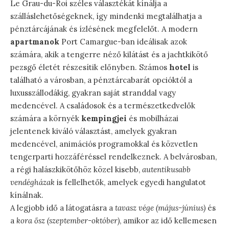
Le Grau-du-Roi széles választékát kínálja a
szálláslehetőségeknek, így mindenki megtalálhatja a
pénztárcájának és ízlésének megfelelőt. A modern
apartmanok
Port Camargue-ban ideálisak azok
számára, akik a tengerre néző kilátást és a jachtkikötő
pezsgő életét részesítik előnyben. Számos
hotel
is
található a városban, a pénztárcabarát opcióktól a
luxusszállodákig, gyakran saját stranddal vagy
medencével. A családosok és a természetkedvelők
számára a környék
kempingjei
és mobilházai
jelentenek kiváló választást, amelyek gyakran
medencével, animációs programokkal és közvetlen
tengerparti hozzáféréssel rendelkeznek. A belvárosban,
a régi halászkikötőhöz közel kisebb,
autentikusabb
vendégházak
is fellelhetők, amelyek egyedi hangulatot
kínálnak.
A legjobb idő a látogatásra a
tavasz vége (május-június)
és
a
kora ősz (szeptember-október)
, amikor az idő kellemesen