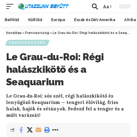
Aa
Belföld
Külföld
Európa
Észak és Dél-Amerika
Afrika
Kezdőlap
»
Franciaország
»
Le Grau-du-Roi: Régi halászkikötő és a Seaquarium
FRANCIAORSZÁG
Le Grau-du-Roi: Régi
halászkikötő és a
Seaquarium
Le Grau‑du‑Roi: sós szél, régi halászkikötő és
lenyűgöző Seaquarium — tengeri élővilág, friss
halak, hajók és sétányok. Fedezd fel a tenger és a
múlt varázsát!