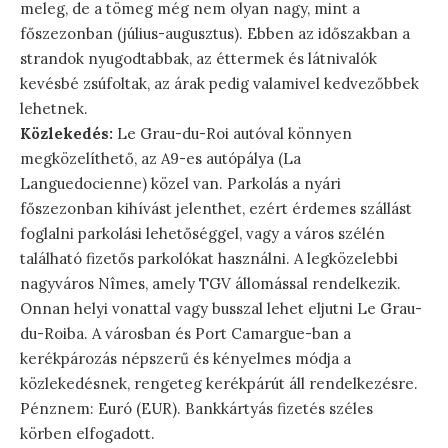
meleg, de a tömeg még nem olyan nagy, mint a
főszezonban (július-augusztus). Ebben az időszakban a
strandok nyugodtabbak, az éttermek és látnivalók
kevésbé zsúfoltak, az árak pedig valamivel kedvezőbbek
lehetnek.
Közlekedés:
Le Grau-du-Roi autóval könnyen
megközelíthető, az A9-es autópálya (La
Languedocienne) közel van. Parkolás a nyári
főszezonban kihívást jelenthet, ezért érdemes szállást
foglalni parkolási lehetőséggel, vagy a város szélén
található fizetős parkolókat használni. A legközelebbi
nagyváros Nîmes, amely TGV állomással rendelkezik.
Onnan helyi vonattal vagy busszal lehet eljutni Le Grau-
du-Roiba. A városban és Port Camargue-ban a
kerékpározás népszerű és kényelmes módja a
közlekedésnek, rengeteg kerékpárút áll rendelkezésre.
Pénznem: Euró (EUR). Bankkártyás fizetés széles
körben elfogadott.