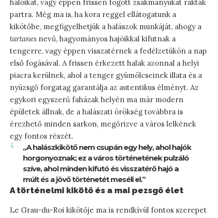
hálóikat, vagy éppen frissen fogott zsákmányukat rakták
partra. Még ma is, ha kora reggel ellátogatunk a
kikötőbe, megfigyelhetjük a halászok munkáját, ahogy a
tartanes
nevű, hagyományos hajóikkal kifutnak a
tengerre, vagy éppen visszatérnek a fedélzetükön a nap
első fogásával. A frissen érkezett halak azonnal a helyi
piacra kerülnek, ahol a tenger gyümölcseinek illata és a
nyüzsgő forgatag garantálja az autentikus élményt. Az
egykori egyszerű faházak helyén ma már modern
épületek állnak, de a halászati örökség továbbra is
érezhető minden sarkon, megőrizve a város lelkének
egy fontos részét.
„A halászkikötő nem csupán egy hely, ahol hajók
horgonyoznak; ez a város történetének pulzáló
szíve, ahol minden kifutó és visszatérő hajó a
múlt és a jövő történetét meséli el.”
A történelmi kikötő és a mai pezsgő élet
Le Grau-du-Roi kikötője ma is rendkívül fontos szerepet