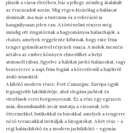
játszik a város életében, bár a jellege némileg átalakult
az évszázadok során. Míg régen kizárólag a halászat
dominált, ma már a turizmus és a rekreáció is
hangsúlyosan jelen van. A történelmi részen még
mindig ott ringatóznak a hagyományos halászhajók, a
chaluts
, amelyek reggelente kifutnak, hogy este friss
tenger gyümölcseivel térjenek vissza. A mólók mentén
sétálva az ember könnyen elmerülhet a helyi
atmoszférában, figyelve a hálókat javító halászokat, vagy
beszerezve a napi friss fogást a közvetlenül a hajókról
áruló árusoktól.
A kikötő modern része, Port Camargue, Európa egyik
legnagyobb lakókikötője, ahol elegáns jachtok és
vitorlások ezrei horgonyoznak. Ez a rész egy egészen
más, dinamikusabb arcát mutatja a városnak, tele
éttermekkel, butikokkal és bárokkal, amelyek a tengerre
néző teraszaikkal invitálják a látogatókat. A két rész – a
régi halászkikötő és a modern jachtkikötő – egymás