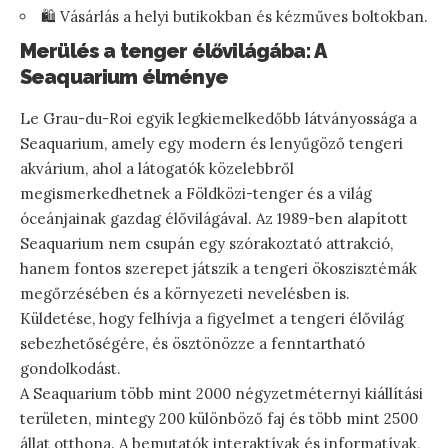
🛍️ Vásárlás a helyi butikokban és kézműves boltokban.
Merülés a tenger élővilágába: A
Seaquarium élménye
Le Grau-du-Roi egyik legkiemelkedőbb látványossága a
Seaquarium, amely egy modern és lenyűgöző tengeri
akvárium, ahol a látogatók közelebbről
megismerkedhetnek a Földközi-tenger és a világ
óceánjainak gazdag élővilágával. Az 1989-ben alapított
Seaquarium nem csupán egy szórakoztató attrakció,
hanem fontos szerepet játszik a tengeri ökoszisztémák
megőrzésében és a környezeti nevelésben is.
Küldetése, hogy felhívja a figyelmet a tengeri élővilág
sebezhetőségére, és ösztönözze a fenntartható
gondolkodást.
A Seaquarium több mint 2000 négyzetméternyi kiállítási
területen, mintegy 200 különböző faj és több mint 2500
állat otthona. A bemutatók interaktívak és informatívak,