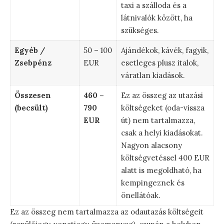
taxi a szálloda és a
látnivalók között, ha
szükséges.
Egyéb /
50 – 100
Ajándékok, kávék, fagyik,
Zsebpénz
EUR
esetleges plusz italok,
váratlan kiadások.
Összesen
460 –
Ez az összeg az utazási
(becsült)
790
költségeket (oda-vissza
EUR
út) nem tartalmazza,
csak a helyi kiadásokat.
Nagyon alacsony
költségvetéssel 400 EUR
alatt is megoldható, ha
kempingeznek és
önellátóak.
Ez az összeg nem tartalmazza az odautazás költségeit