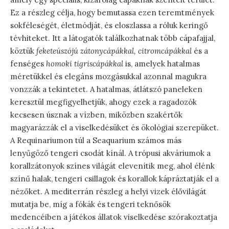
Ez a részleg célja, hogy bemutassa ezen teremtmények
sokféleségét, életmódját, és eloszlassa a róluk keringő
tévhiteket. Itt a látogatók találkozhatnak több cápafajjal,
köztük
feketeúszójú zátonycápákkal, citromcápákkal
és a
fenséges
homoki tigriscápákkal
is, amelyek hatalmas
méretükkel és elegáns mozgásukkal azonnal magukra
vonzzák a tekintetet. A hatalmas, átlátszó paneleken
keresztül megfigyelhetjük, ahogy ezek a ragadozók
kecsesen úsznak a vízben, miközben szakértők
magyarázzák el a viselkedésüket és ökológiai szerepüket.
A Requinariumon túl a Seaquarium számos más
lenyűgöző tengeri csodát kínál. A trópusi akváriumok a
korallzátonyok színes világát elevenítik meg, ahol élénk
színű halak, tengeri csillagok és korallok kápráztatják el a
nézőket. A mediterrán részleg a helyi vizek élővilágát
mutatja be, míg a fókák és tengeri teknősök
medencéiben a játékos állatok viselkedése szórakoztatja