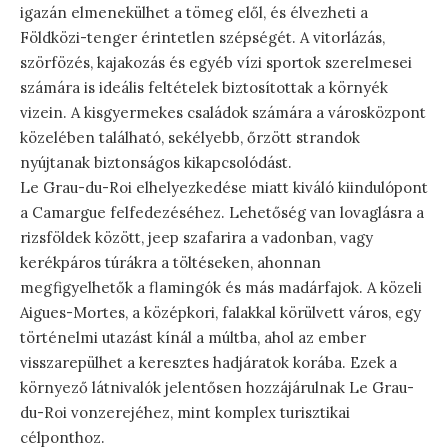
igazán elmenekülhet a tömeg elől, és élvezheti a
Földközi-tenger érintetlen szépségét. A vitorlázás,
szörfözés, kajakozás és egyéb vízi sportok szerelmesei
számára is ideális feltételek biztosítottak a környék
vizein. A kisgyermekes családok számára a városközpont
közelében található, sekélyebb, őrzött strandok
nyújtanak biztonságos kikapcsolódást.
Le Grau-du-Roi elhelyezkedése miatt kiváló kiindulópont
a Camargue felfedezéséhez. Lehetőség van lovaglásra a
rizsföldek között, jeep szafarira a vadonban, vagy
kerékpáros túrákra a töltéseken, ahonnan
megfigyelhetők a flamingók és más madárfajok. A közeli
Aigues-Mortes, a középkori, falakkal körülvett város, egy
történelmi utazást kínál a múltba, ahol az ember
visszarepülhet a keresztes hadjáratok korába. Ezek a
környező látnivalók jelentősen hozzájárulnak Le Grau-
du-Roi vonzerejéhez, mint komplex turisztikai
célponthoz.