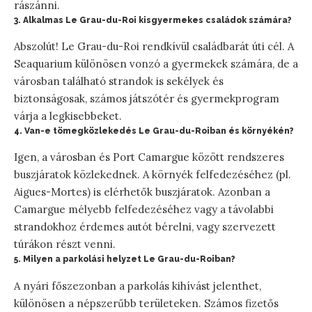
rászánni.
3. Alkalmas Le Grau-du-Roi kisgyermekes családok számára?
Abszolút! Le Grau-du-Roi rendkívül családbarát úti cél. A
Seaquarium különösen vonzó a gyermekek számára, de a
városban található strandok is sekélyek és
biztonságosak, számos játszótér és gyermekprogram
várja a legkisebbeket.
4. Van-e tömegközlekedés Le Grau-du-Roiban és környékén?
Igen, a városban és Port Camargue között rendszeres
buszjáratok közlekednek. A környék felfedezéséhez (pl.
Aigues-Mortes) is elérhetők buszjáratok. Azonban a
Camargue mélyebb felfedezéséhez vagy a távolabbi
strandokhoz érdemes autót bérelni, vagy szervezett
túrákon részt venni.
5. Milyen a parkolási helyzet Le Grau-du-Roiban?
A nyári főszezonban a parkolás kihívást jelenthet,
különösen a népszerűbb területeken. Számos fizetős