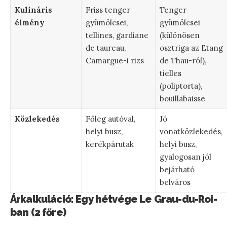
Kulináris
Friss tenger
Tenger
élmény
gyümölcsei,
gyümölcsei
tellines, gardiane
(különösen
de taureau,
osztriga az Etang
Camargue-i rizs
de Thau-ról),
tielles
(poliptorta),
bouillabaisse
Közlekedés
Főleg autóval,
Jó
helyi busz,
vonatközlekedés,
kerékpárutak
helyi busz,
gyalogosan jól
bejárható
belváros
Árkalkuláció: Egy hétvége Le Grau-du-Roi-
ban (2 főre)