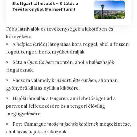
Stuttgart látnivalók – Kilátás a
Tévétoronyból (Fernsehturm)
Főbb látnivalók és tevékenységek a kikötőben és
környékén:
A
halpiac
(criée) látogatása kora reggel, ahol a frissen
fogott tengeri herkentyűket árulják.
Séta a
Quai Colbert
mentén, ahol a halászhajók
ringatóznak.
Vacsora valamelyik
vízparti étteremben
, ahonnan
gyönyörű kilátás nyílik a kikötőre.
Hajókirándulás a
tengeren
, ami lehetőséget ad a
partvonal felfedezésére és a tengeri élővilág
megfigyelésére.
Port Camargue
modern jachtkikötőjének
megtekintése,
ahol luxus hajók sorakoznak.