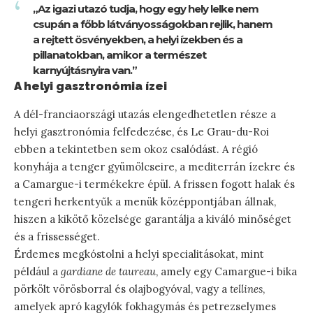
„Az igazi utazó tudja, hogy egy hely lelke nem
csupán a főbb látványosságokban rejlik, hanem
a rejtett ösvényekben, a helyi ízekben és a
pillanatokban, amikor a természet
karnyújtásnyira van.”
A helyi gasztronómia ízei
A dél-franciaországi utazás elengedhetetlen része a
helyi gasztronómia felfedezése, és Le Grau-du-Roi
ebben a tekintetben sem okoz csalódást. A régió
konyhája a tenger gyümölcseire, a mediterrán ízekre és
a Camargue-i termékekre épül. A frissen fogott halak és
tengeri herkentyűk a menük középpontjában állnak,
hiszen a kikötő közelsége garantálja a kiváló minőséget
és a frissességet.
Érdemes megkóstolni a helyi specialitásokat, mint
például a
gardiane de taureau
, amely egy Camargue-i bika
pörkölt vörösborral és olajbogyóval, vagy a
tellines
,
amelyek apró kagylók fokhagymás és petrezselymes