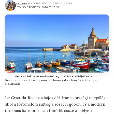
SZILVIA
6 HÓNAP AGO
22 PERC OLVASÁS
UTOLSÓ FRISSÍTÉS: 2026.02.13. 18:11
Fedezd fel Le Grau-du-Roi régi halászkikötőjét és a
Seaquarium varázsát, gyönyörű hajókkal és lenyűgöző tengeri
élővilággal.
Le Grau-du-Roi, ez a bájos dél-franciaországi település,
ahol a történelem suttog a sós levegőben, és a modern
turizmus harmonikusan fonódik össze a mélyen