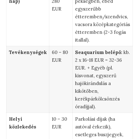
nap)
280
pékségben, ebéd
EUR
egyszerűbb
étteremben/szendvics,
vacsora középkategóriás
étteremben (2-3 fogás
itallal).
Tevékenységek
60 – 80
Seaquarium belépő:
kb.
EUR
2 x 16-18 EUR = 32-36
EUR. + Egyéb (pl.
kisvonat, egyszerű
hajókirándulás a
kikötőben,
kerékpárkölcsönzés
óradíjjal).
Helyi
10 – 30
Parkolási díjak (ha
közlekedés
EUR
autóval érkezik),
esetleges buszjegyek,