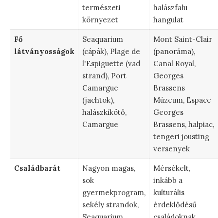
természeti
halászfalu
környezet
hangulat
Fő
Seaquarium
Mont Saint-Clair
látványosságok
(cápák), Plage de
(panoráma),
l'Espiguette (vad
Canal Royal,
strand), Port
Georges
Camargue
Brassens
(jachtok),
Múzeum, Espace
halászkikötő,
Georges
Camargue
Brassens, halpiac,
tengeri jousting
versenyek
Családbarát
Nagyon magas,
Mérsékelt,
sok
inkább a
gyermekprogram,
kulturális
sekély strandok,
érdeklődésű
Seaquarium
családoknak,