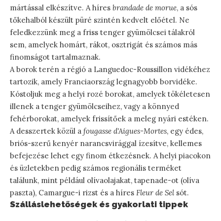
mártással elkészítve. A híres
brandade de morue
, a sós
tőkehalból készült püré szintén kedvelt előétel. Ne
feledkezzünk meg a friss tenger gyümölcsei tálakról
sem, amelyek homárt, rákot, osztrigát és számos más
finomságot tartalmaznak.
A borok terén a régió a Languedoc-Roussillon vidékéhez
tartozik, amely Franciaország legnagyobb borvidéke.
Kóstoljuk meg a helyi rozé borokat, amelyek tökéletesen
illenek a tenger gyümölcseihez, vagy a könnyed
fehérborokat, amelyek frissítőek a meleg nyári estéken.
A desszertek közül a
fougasse d'Aigues-Mortes
, egy édes,
briós-szerű kenyér narancsvirággal ízesítve, kellemes
befejezése lehet egy finom étkezésnek. A helyi piacokon
és üzletekben pedig számos regionális terméket
találunk, mint például olívaolajakat, tapenade-ot (olíva
paszta), Camargue-i rizst és a híres
Fleur de Sel
sót.
Szálláslehetőségek és gyakorlati tippek