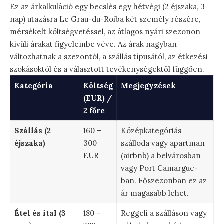
Ez az árkalkuláció egy becslés egy hétvégi (2 éjszaka, 3
nap) utazásra Le Grau-du-Roiba két személy részére,
mérsékelt költségvetéssel, az átlagos nyári szezonon
kívüli árakat figyelembe véve. Az árak nagyban
változhatnak a szezontól, a szállás típusától, az étkezési
szokásoktól és a választott tevékenységektől függően.
Kategória
Költség
Megjegyzések
(EUR) /
2 főre
Szállás (2
160 –
Középkategóriás
éjszaka)
300
szálloda vagy apartman
EUR
(airbnb) a belvárosban
vagy Port Camargue-
ban. Főszezonban ez az
ár magasabb lehet.
Étel és ital (3
180 –
Reggeli a szálláson vagy