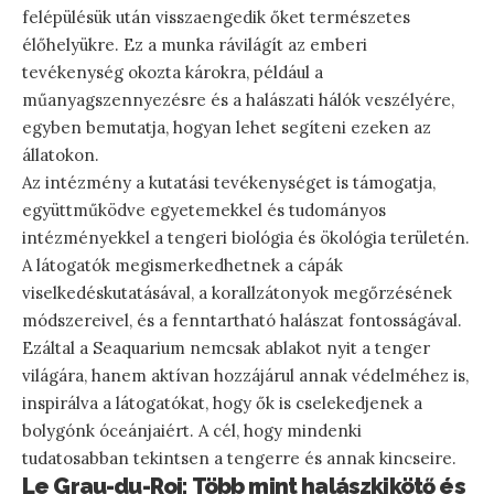
felépülésük után visszaengedik őket természetes
élőhelyükre. Ez a munka rávilágít az emberi
tevékenység okozta károkra, például a
műanyagszennyezésre és a halászati hálók veszélyére,
egyben bemutatja, hogyan lehet segíteni ezeken az
állatokon.
Az intézmény a kutatási tevékenységet is támogatja,
együttműködve egyetemekkel és tudományos
intézményekkel a tengeri biológia és ökológia területén.
A látogatók megismerkedhetnek a cápák
viselkedéskutatásával, a korallzátonyok megőrzésének
módszereivel, és a fenntartható halászat fontosságával.
Ezáltal a Seaquarium nemcsak ablakot nyit a tenger
világára, hanem aktívan hozzájárul annak védelméhez is,
inspirálva a látogatókat, hogy ők is cselekedjenek a
bolygónk óceánjaiért. A cél, hogy mindenki
tudatosabban tekintsen a tengerre és annak kincseire.
Le Grau-du-Roi: Több mint halászkikötő és