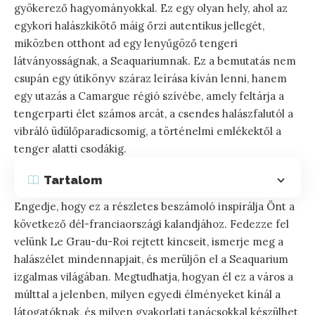
gyökerező hagyományokkal. Ez egy olyan hely, ahol az
egykori halászkikötő máig őrzi autentikus jellegét,
miközben otthont ad egy lenyűgöző tengeri
látványosságnak, a Seaquariumnak. Ez a bemutatás nem
csupán egy útikönyv száraz leírása kíván lenni, hanem
egy utazás a Camargue régió szívébe, amely feltárja a
tengerparti élet számos arcát, a csendes halászfalutól a
vibráló üdülőparadicsomig, a történelmi emlékektől a
tenger alatti csodákig.
Tartalom
Engedje, hogy ez a részletes beszámoló inspirálja Önt a
következő dél-franciaországi kalandjához. Fedezze fel
velünk Le Grau-du-Roi rejtett kincseit, ismerje meg a
halászélet mindennapjait, és merüljön el a Seaquarium
izgalmas világában. Megtudhatja, hogyan él ez a város a
múlttal a jelenben, milyen egyedi élményeket kínál a
látogatóknak, és milyen gyakorlati tanácsokkal készülhet