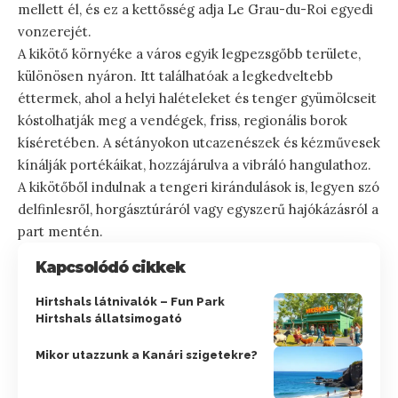
mellett él, és ez a kettősség adja Le Grau-du-Roi egyedi
vonzerejét.
A kikötő környéke a város egyik legpezsgőbb területe,
különösen nyáron. Itt találhatóak a legkedveltebb
éttermek, ahol a helyi halételeket és tenger gyümölcseit
kóstolhatják meg a vendégek, friss, regionális borok
kíséretében. A sétányokon utcazenészek és kézművesek
kínálják portékáikat, hozzájárulva a vibráló hangulathoz.
A kikötőből indulnak a tengeri kirándulások is, legyen szó
delfinlesről, horgásztúráról vagy egyszerű hajókázásról a
part mentén.
Kapcsolódó cikkek
Hirtshals látnivalók – Fun Park
Hirtshals állatsimogató
Mikor utazzunk a Kanári szigetekre?