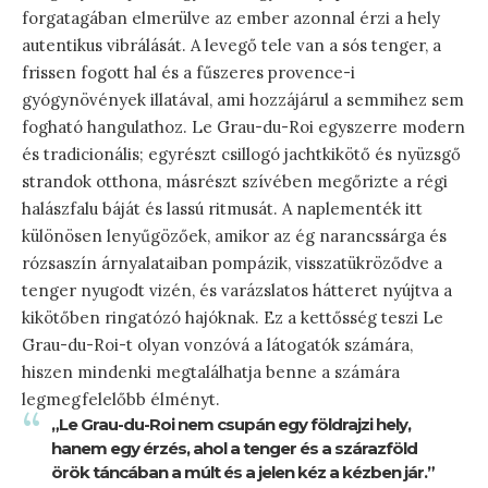
forgatagában elmerülve az ember azonnal érzi a hely
autentikus vibrálását. A levegő tele van a sós tenger, a
frissen fogott hal és a fűszeres provence-i
gyógynövények illatával, ami hozzájárul a semmihez sem
fogható hangulathoz. Le Grau-du-Roi egyszerre modern
és tradicionális; egyrészt csillogó jachtkikötő és nyüzsgő
strandok otthona, másrészt szívében megőrizte a régi
halászfalu báját és lassú ritmusát. A naplementék itt
különösen lenyűgözőek, amikor az ég narancssárga és
rózsaszín árnyalataiban pompázik, visszatükröződve a
tenger nyugodt vizén, és varázslatos hátteret nyújtva a
kikötőben ringatózó hajóknak. Ez a kettősség teszi Le
Grau-du-Roi-t olyan vonzóvá a látogatók számára,
hiszen mindenki megtalálhatja benne a számára
legmegfelelőbb élményt.
„Le Grau-du-Roi nem csupán egy földrajzi hely,
hanem egy érzés, ahol a tenger és a szárazföld
örök táncában a múlt és a jelen kéz a kézben jár.”