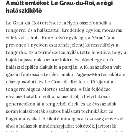
A múlt emlékei: Le Grau-du-Roi, a régi
halászkikötő
Le Grau-du-Roi története mélyen összefonódik a
tengerrel és a halászattal. Eredetileg egy kis, mocsaras
vidék volt, ahol a Rone folyó egyik ága, a "Grau" (ami
provence-i nyelven csatornát jelent) keresztülfolyt a
tengerbe. Ez a természetes nyílás tette lehetővé, hogy a
hajók bejussanak a szárazföldre, és idővel egy apró
halásztelepülés alakult ki a partján. A 16. században vált
igazán fontossá a terület, amikor Aigues-Mortes kikötője
eliszaposodott, és Le Grau-du-Roi lett a fő kijárat a
tengerre Aigues-Mortes számára. A falu fejlődése
elválaszthatatlan volt a halászattól; a helyi lakosok
generációkon át a tengerből éltek, és az évszázadok
során kialakították sajátos halászati technikáikat és
hagyományaikat. A kikötő mindig is a közösség szíve volt,
ahol a halászok mindennapjaikat töltötték, javították