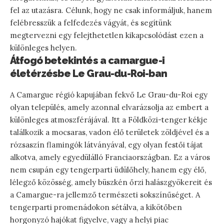
fel az utazásra. Célunk, hogy ne csak informáljuk, hanem
felébresszük a felfedezés vágyát, és segítünk
megtervezni egy felejthetetlen kikapcsolódást ezen a
különleges helyen.
Átfogó betekintés a camargue-i
életérzésbe Le Grau-du-Roi-ban
A Camargue régió kapujában fekvő Le Grau-du-Roi egy
olyan település, amely azonnal elvarázsolja az embert a
különleges atmoszférájával. Itt a Földközi-tenger kékje
találkozik a mocsaras, vadon élő területek zöldjével és a
rózsaszín flamingók látványával, egy olyan festői tájat
alkotva, amely egyedülálló Franciaországban. Ez a város
nem csupán egy tengerparti üdülőhely, hanem egy élő,
lélegző közösség, amely büszkén őrzi halászgyökereit és
a Camargue-ra jellemző természeti sokszínűséget. A
tengerparti promenádokon sétálva, a kikötőben
horgonyzó hajókat figyelve, vagy a helyi piac