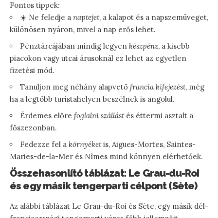
Fontos tippek:
☀️ Ne feledje a
naptejet
, a kalapot és a napszemüveget,
különösen nyáron, mivel a nap erős lehet.
Pénztárcájában mindig legyen
készpénz
, a kisebb
piacokon vagy utcai árusoknál ez lehet az egyetlen
fizetési mód.
Tanuljon meg néhány alapvető
francia kifejezést
, még
ha a legtöbb turistahelyen beszélnek is angolul.
Érdemes előre
foglalni szállást
és éttermi asztalt a
főszezonban.
Fedezze fel a
környéket
is, Aigues-Mortes, Saintes-
Maries-de-la-Mer és Nîmes mind könnyen elérhetőek.
Összehasonlító táblázat: Le Grau-du-Roi
és egy másik tengerparti célpont (Sète)
Az alábbi táblázat Le Grau-du-Roi és Sète, egy másik dél-