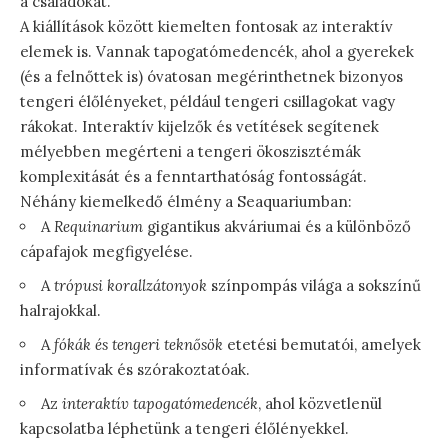
a családokat.
A kiállítások között kiemelten fontosak az interaktív
elemek is. Vannak tapogatómedencék, ahol a gyerekek
(és a felnőttek is) óvatosan megérinthetnek bizonyos
tengeri élőlényeket, például tengeri csillagokat vagy
rákokat. Interaktív kijelzők és vetítések segítenek
mélyebben megérteni a tengeri ökoszisztémák
komplexitását és a fenntarthatóság fontosságát.
Néhány kiemelkedő élmény a Seaquariumban:
A
Requinarium
gigantikus akváriumai és a különböző
cápafajok megfigyelése.
A
trópusi korallzátonyok
színpompás világa a sokszínű
halrajokkal.
A
fókák és tengeri teknősök
etetési bemutatói, amelyek
informatívak és szórakoztatóak.
Az
interaktív tapogatómedencék
, ahol közvetlenül
kapcsolatba léphetünk a tengeri élőlényekkel.