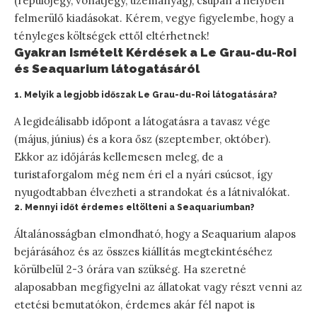
(repülőjegy, vonatjegy, üzemanyag), csupán a helyben
felmerülő kiadásokat. Kérem, vegye figyelembe, hogy a
tényleges költségek ettől eltérhetnek!
Gyakran Ismételt Kérdések a Le Grau-du-Roi
és Seaquarium látogatásáról
1. Melyik a legjobb időszak Le Grau-du-Roi látogatására?
A legideálisabb időpont a látogatásra a tavasz vége
(május, június) és a kora ősz (szeptember, október).
Ekkor az időjárás kellemesen meleg, de a
turistaforgalom még nem éri el a nyári csúcsot, így
nyugodtabban élvezheti a strandokat és a látnivalókat.
2. Mennyi időt érdemes eltölteni a Seaquariumban?
Általánosságban elmondható, hogy a Seaquarium alapos
bejárásához és az összes kiállítás megtekintéséhez
körülbelül 2-3 órára van szükség. Ha szeretné
alaposabban megfigyelni az állatokat vagy részt venni az
etetési bemutatókon, érdemes akár fél napot is