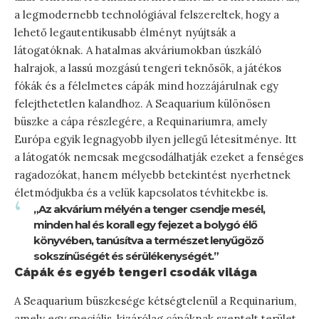
a legmodernebb technológiával felszereltek, hogy a
lehető legautentikusabb élményt nyújtsák a
látogatóknak. A hatalmas akváriumokban úszkáló
halrajok, a lassú mozgású tengeri teknősök, a játékos
fókák és a félelmetes cápák mind hozzájárulnak egy
felejthetetlen kalandhoz. A Seaquarium különösen
büszke a cápa részlegére, a Requinariumra, amely
Európa egyik legnagyobb ilyen jellegű létesítménye. Itt
a látogatók nemcsak megcsodálhatják ezeket a fenséges
ragadozókat, hanem mélyebb betekintést nyerhetnek
életmódjukba és a velük kapcsolatos tévhitekbe is.
„Az akvárium mélyén a tenger csendje mesél,
minden hal és korall egy fejezet a bolygó élő
könyvében, tanúsítva a természet lenyűgöző
sokszínűségét és sérülékenységét.”
Cápák és egyéb tengeri csodák világa
A Seaquarium büszkesége kétségtelenül a Requinarium,
amely egy speciális, kizárólag cápáknak szentelt terület.