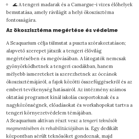
🌊 A tengeri madarak és a Camargue-i vizes élőhelyek
bemutatása, amely rávilágít a helyi ökoszisztéma
fontosságára.
Az ökoszisztéma megértése és védelme
A Seaquarium célja túlmutat a puszta szórakoztatáson;
alapvető szerepet játszik a tengeri élővilág
megértésében és megóvásában. A látogatók nemcsak
gyönyörködhetnek a tengeri csodákban, hanem
mélyebb ismereteket is szerezhetnek az óceánok
ökoszisztémájáról, a fajok közötti összefüggésekről és az
emberi tevékenység hatásairól. Az intézmény számos
oktatási programot kínál iskolás csoportoknak és a
nagyközönségnek, előadásokat és workshopokat tartva a
tengeri környezetvédelem témájában.
A Seaquarium aktívan részt vesz a
tengeri teknősök
megmentésében és rehabilitációjában
is. Egy dedikált
központban sérült teknősöket gondoznak, majd