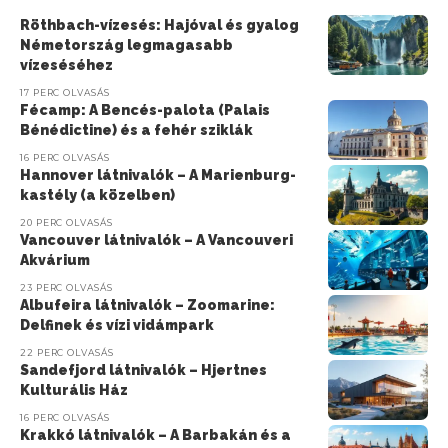
Röthbach-vízesés: Hajóval és gyalog
Németország legmagasabb
vízeséséhez
17 PERC OLVASÁS
Fécamp: A Bencés-palota (Palais
Bénédictine) és a fehér sziklák
16 PERC OLVASÁS
Hannover látnivalók – A Marienburg-
kastély (a közelben)
20 PERC OLVASÁS
Vancouver látnivalók – A Vancouveri
Akvárium
23 PERC OLVASÁS
Albufeira látnivalók – Zoomarine:
Delfinek és vízi vidámpark
22 PERC OLVASÁS
Sandefjord látnivalók – Hjertnes
Kulturális Ház
16 PERC OLVASÁS
Krakkó látnivalók – A Barbakán és a