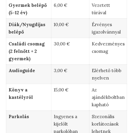
Gyermek belépő
6,00 €
Vezetett
(5-12 év)
túrával
Diák/Nyugdíjas
10,00 €
Érvényes
belépő
igazolvánnyal
Családi csomag
30,00 €
Kedvezményes
(2 felnőtt + 2
csomag
gyermek)
Audioguide
3,00 €
Elérhető több
nyelven
Könyv a
15,00 €
Az
kastélyról
ajándékboltban
kapható
Parkolás
Ingyenes a
Szezonális
kijelölt
korlátozások
parkolóban
lehetnek