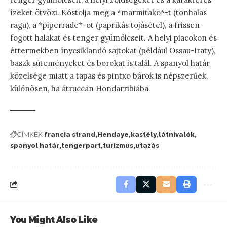
ízeket ötvözi. Kóstolja meg a *marmitako*-t (tonhalas
ragu), a *piperrade*-ot (paprikás tojásétel), a frissen
fogott halakat és tenger gyümölcseit. A helyi piacokon és
éttermekben ínycsiklandó sajtokat (például Ossau-Iraty),
baszk süteményeket és borokat is talál. A spanyol határ
közelsége miatt a tapas és pintxo bárok is népszerűek,
különösen, ha átruccan Hondarribiába.
CÍMKÉK
francia strand
Hendaye
kastély
látnivalók
spanyol határ
tengerpart
turizmus
utazás
You Might Also Like