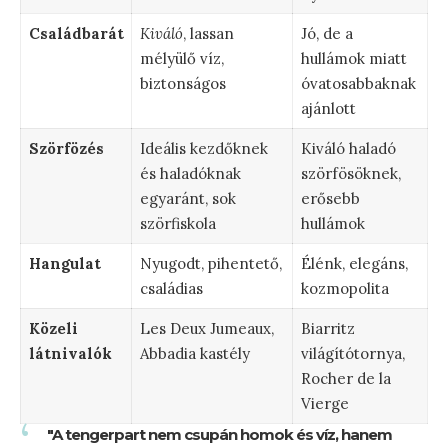
Családbarát
Kiváló
, lassan
Jó, de a
mélyülő víz,
hullámok miatt
biztonságos
óvatosabbaknak
ajánlott
Szörfözés
Ideális kezdőknek
Kiváló haladó
és haladóknak
szörfösöknek,
egyaránt, sok
erősebb
szörfiskola
hullámok
Hangulat
Nyugodt, pihentető,
Élénk, elegáns,
családias
kozmopolita
Közeli
Les Deux Jumeaux,
Biarritz
látnivalók
Abbadia kastély
világítótornya,
Rocher de la
Vierge
"A tengerpart nem csupán homok és víz, hanem