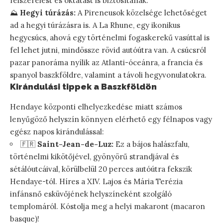
felszerelést és oktatást is biztosítanak.
⛰️
Hegyi túrázás:
A Pireneusok közelsége lehetőséget
ad a hegyi túrázásra is. A La Rhune, egy ikonikus
hegycsúcs, ahová egy történelmi fogaskerekű vasúttal is
fel lehet jutni, mindössze rövid autóútra van. A csúcsról
pazar panoráma nyílik az Atlanti-óceánra, a francia és
spanyol baszkföldre, valamint a távoli hegyvonulatokra.
Kirándulási tippek a Baszkföldön
Hendaye központi elhelyezkedése miatt számos
lenyűgöző helyszín könnyen elérhető egy félnapos vagy
egész napos kirándulással:
🇫🇷
Saint-Jean-de-Luz:
Ez a bájos halászfalu,
történelmi kikötőjével, gyönyörű strandjával és
sétálóutcáival, körülbelül 20 perces autóútra fekszik
Hendaye-tól. Híres a XIV. Lajos és Mária Terézia
infánsnő esküvőjének helyszíneként szolgáló
templomáról. Kóstolja meg a helyi makaront (macaron
basque)!