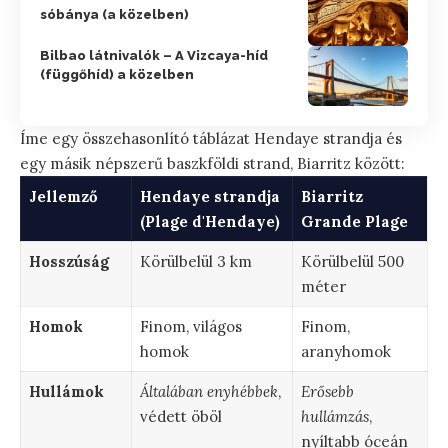
sóbánya (a közelben)
Bilbao látnivalók – A Vizcaya-híd
(függőhíd) a közelben
Íme egy összehasonlító táblázat Hendaye strandja és
egy másik népszerű baszkföldi strand, Biarritz között:
Jellemző
Hendaye strandja
Biarritz
(Plage d'Hendaye)
Grande Plage
Hosszúság
Körülbelül 3 km
Körülbelül 500
méter
Homok
Finom, világos
Finom,
homok
aranyhomok
Hullámok
Általában enyhébbek
,
Erősebb
védett öböl
hullámzás
,
nyíltabb óceán