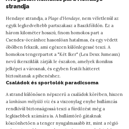
strandja
Hendaye strandja, a
Plage d'Hendaye
, nem véletlenül az
egyik legkedveltebb partszakasz a Baszkföldön. Ez a
három kilométer hosszú, finom homokos part a
Csendes-óceánhoz hasonlóan hatalmas, és egy védett
öbölben fekszik, ami egészen különlegessé teszi. A
homokos tengerpartot a "Két Iker" (Les Deux Jumeaux)
nevű ikersziklák zárják le északon, amelyek ikonikus
jelképei a városnak, és egyben festői hátteret
biztosítanak a pihenéshez.
Családok és sportolók paradicsoma
A strand különösen népszerű a családok körében, hiszen
a
lankásan mélyülő víz
és a viszonylag enyhe hullámzás
rendkívül biztonságossá teszi a fürdőzést még a
legkisebbek számára is. A hullámtörő gátaknak
köszönhetően a tenger nyugalmasabb itt, mint a régió