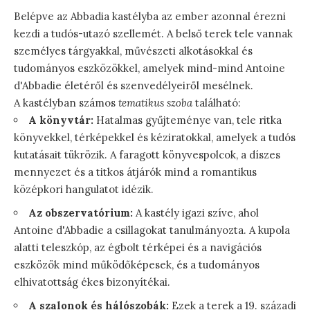
Belépve az Abbadia kastélyba az ember azonnal érezni
kezdi a tudós-utazó szellemét. A belső terek tele vannak
személyes tárgyakkal, művészeti alkotásokkal és
tudományos eszközökkel, amelyek mind-mind Antoine
d'Abbadie életéről és szenvedélyeiről mesélnek.
A kastélyban számos
tematikus szoba
található:
A könyvtár:
Hatalmas gyűjteménye van, tele ritka
könyvekkel, térképekkel és kéziratokkal, amelyek a tudós
kutatásait tükrözik. A faragott könyvespolcok, a díszes
mennyezet és a titkos átjárók mind a romantikus
középkori hangulatot idézik.
Az obszervatórium:
A kastély igazi szíve, ahol
Antoine d'Abbadie a csillagokat tanulmányozta. A kupola
alatti teleszkóp, az égbolt térképei és a navigációs
eszközök mind működőképesek, és a tudományos
elhivatottság ékes bizonyítékai.
A szalonok és hálószobák:
Ezek a terek a 19. századi