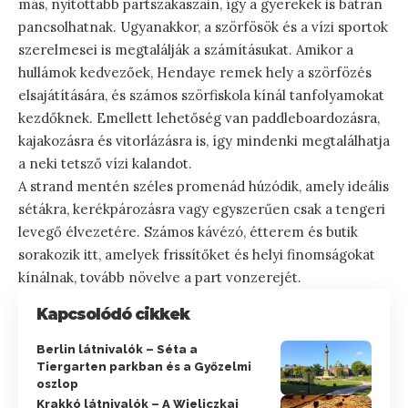
más, nyitottabb partszakaszain, így a gyerekek is bátran
pancsolhatnak. Ugyanakkor, a szörfösök és a vízi sportok
szerelmesei is megtalálják a számításukat. Amikor a
hullámok kedvezőek, Hendaye remek hely a szörfözés
elsajátítására, és számos szörfiskola kínál tanfolyamokat
kezdőknek. Emellett lehetőség van paddleboardozásra,
kajakozásra és vitorlázásra is, így mindenki megtalálhatja
a neki tetsző vízi kalandot.
A strand mentén széles promenád húzódik, amely ideális
sétákra, kerékpározásra vagy egyszerűen csak a tengeri
levegő élvezetére. Számos kávézó, étterem és butik
sorakozik itt, amelyek frissítőket és helyi finomságokat
kínálnak, tovább növelve a part vonzerejét.
Kapcsolódó cikkek
Berlin látnivalók – Séta a
Tiergarten parkban és a Győzelmi
oszlop
Krakkó látnivalók – A Wieliczkai