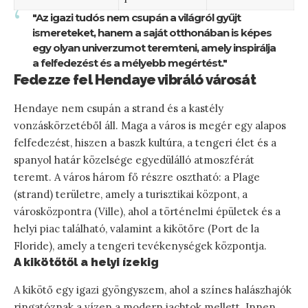
"Az igazi tudós nem csupán a világról gyűjt
ismereteket, hanem a saját otthonában is képes
egy olyan univerzumot teremteni, amely inspirálja
a felfedezést és a mélyebb megértést."
Fedezze fel Hendaye vibráló városát
Hendaye nem csupán a strand és a kastély
vonzáskörzetéből áll. Maga a város is megér egy alapos
felfedezést, hiszen a baszk kultúra, a tengeri élet és a
spanyol határ közelsége egyedülálló atmoszférát
teremt. A város három fő részre osztható: a Plage
(strand) területre, amely a turisztikai központ, a
városközpontra (Ville), ahol a történelmi épületek és a
helyi piac található, valamint a kikötőre (Port de la
Floride), amely a tengeri tevékenységek központja.
A kikötőtől a helyi ízekig
A kikötő egy igazi gyöngyszem, ahol a színes halászhajók
ringatóznak a vízen a modern jachtok mellett. Innen