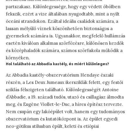
partszakasz. Különlegessége, hogy egy védett öbölben
fekszik, ezért a vize általában nyugodtabb, mint a nyílt
óceáni strandokon. Ezáltal ideális családok számára, a
lassan mélyülő víznek köszönhetően biztonságos a
gyermekek számára is. Ugyanakkor, megfelelő hullámzás
esetén kiválóan alkalmas szörfözésre, különösen kezdők
és középhaladók számára, számos szörfiskola működik a
környéken.
Hol található az Abbadia kastély, és miért különleges?
Az Abbadia kastély-obszervatórium Hendaye északi
részén, a Les Deux Jumeaux ikersziklák felett, egy festői
sziklás félszigeten található. Különlegességét Antoine
d’Abbadie, a 19. századi tudós, utazó és csillagász álmodta
meg, és Eugène Viollet-le-Duc, a híres építész tervezte.
Nem csupán egy lakóépület volt, hanem egy tudományos
obszervatórium és kutatóközpont is. Az épület egyedi
neo-gótikus stílusban épült, keleti és etiópiai