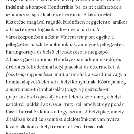
indulnak a kompok Hondarribia-ba, és itt találhatóak a
számos vízi sportklub és étterem is. A kikötői élet
lüktetése magával ragadó, különösen reggelente, amikor
a friss tengeri fogások érkeznek a partra. A
városközpontban a
Saint-Vincent templom
egyike a
jellegzetes baszk templomoknak, amelynek jellegzetes
harangtornya és belső elrendezése is megkapó.
A baszk gasztronómia Hendaye-ban is kiemelkedő, és
érdemes felfedezni a helyi piacokat és éttermeket. A
friss tenger gyümölcsei
, mint a tintahal, a szardínia vagy a
homár, alapvető elemei a helyi konyhának. Kóstolja meg
a
marmitako
-t (tonhalsaláta) vagy a
piperrade
-ot
(paprikás étel tojással), és ne feledkezzen meg a helyi
sajtokról, például az
Ossau-Iraty
-ról, amelyet egy pohár
baszk borral érdemes elfogyasztani. A helyi piac, amely
általában kedd és szombat délelőttönként van nyitva,
kiváló alkalom a helyi termékek és a friss áruk