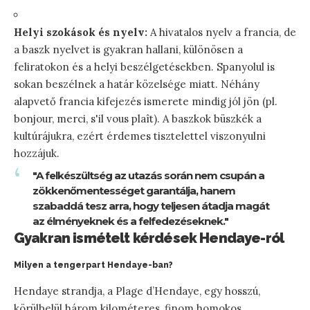
Helyi szokások és nyelv:
A hivatalos nyelv a francia, de
a baszk nyelvet is gyakran hallani, különösen a
feliratokon és a helyi beszélgetésekben. Spanyolul is
sokan beszélnek a határ közelsége miatt. Néhány
alapvető francia kifejezés ismerete mindig jól jön (pl.
bonjour, merci, s'il vous plaît). A baszkok büszkék a
kultúrájukra, ezért érdemes tisztelettel viszonyulni
hozzájuk.
"A felkészültség az utazás során nem csupán a
zökkenőmentességet garantálja, hanem
szabaddá tesz arra, hogy teljesen átadja magát
az élményeknek és a felfedezéseknek."
Gyakran ismételt kérdések Hendaye-ról
Milyen a tengerpart Hendaye-ban?
Hendaye strandja, a Plage d’Hendaye, egy hosszú,
körülbelül három kilométeres, finom homokos