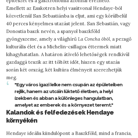
építészet és a gasztronómia azonnal érezhető.
Emellett az Euskotren helyi vasútvonal Hendaye-ból
közvetlenül San Sebastiánba is eljut, ami egy körülbelül
40 perces kényelmes utazást jelent. San Sebastián, vagy
Donostia baszk nevén, a spanyol baszkföld
gyöngyszeme, amely a világhírű
La Concha öböl
, a pezsgő
kulturális élet és a Michelin-csillagos éttermek miatt
kihagyhatatlan. A határon átívelő lehetőségek rendkívül
gazdaggá teszik az itt töltött időt, hiszen egy utazás
során két ország, két kultúra élményeit szerezhetjük
meg.
"Egy város igazi lelke nem csupán az épületeiben
rejlik, hanem az utcáin lüktető életben, a helyi
ízekben és abban a különleges hangulatban,
amelyet az emberek és a környezet teremt."
Kalandok és felfedezések Hendaye
környékén
Hendaye ideális kiindulópont a Baszkföld, mind a francia,