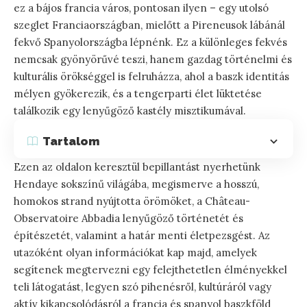
ez a bájos francia város, pontosan ilyen – egy utolsó
szeglet Franciaországban, mielőtt a Pireneusok lábánál
fekvő Spanyolországba lépnénk. Ez a különleges fekvés
nemcsak gyönyörűvé teszi, hanem gazdag történelmi és
kulturális örökséggel is felruházza, ahol a baszk identitás
mélyen gyökerezik, és a tengerparti élet lüktetése
találkozik egy lenyűgöző kastély misztikumával.
Tartalom
Ezen az oldalon keresztül bepillantást nyerhetünk
Hendaye sokszínű világába, megismerve a hosszú,
homokos strand nyújtotta örömöket, a Château-
Observatoire Abbadia lenyűgöző történetét és
építészetét, valamint a határ menti életpezsgést. Az
utazóként olyan információkat kap majd, amelyek
segítenek megtervezni egy felejthetetlen élményekkel
teli látogatást, legyen szó pihenésről, kultúráról vagy
aktív kikapcsolódásról a francia és spanyol baszkföld