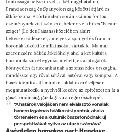
fontosságú helyszín volt, a két nagyhatalom,
Franciaország és Spanyolország közötti átjáró és
ütközőzóna. A történelem során számos fontos
eseménynek volt színtere, beleértve a híres "Fácán-
sziget" (Île des Faisans) közelében aláírt
békeszerződéseket, amelyek a spanyol és francia
koronák közötti konfliktusokat zárták le. Ma már
szerencsére békés átkelőhely, ahol a két kultúra
harmonikusan él egymás mellett, és a látogatók
könnyedén átruccanhatnak a szomszédos országba,
mindössze egy rövid sétával, autóval vagy komppal. A
baszk identitás itt mindkét oldalon erőteljesen
megmutatkozik, a nyelvtől kezdve az építészeten át a
gasztronómiáig, gazdagítva a régió összképét.
"A határok valójában nem elválasztó vonalak,
hanem izgalmas találkozási pontok, ahol a
történelem és a kultúrák összefonódnak, új
perspektívákat nyitva az utazó számára."
A végtelen homokos part: Hendaye