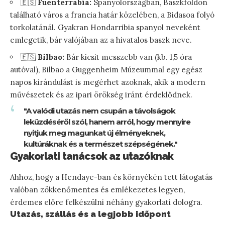
🇪🇸
Fuenterrabía:
Spanyolországban, Baszkföldön
található város a francia határ közelében, a Bidasoa folyó
torkolatánál. Gyakran Hondarribia spanyol neveként
emlegetik, bár valójában az a hivatalos baszk neve.
🇪🇸
Bilbao:
Bár kicsit messzebb van (kb. 1,5 óra
autóval), Bilbao a Guggenheim Múzeummal egy egész
napos kirándulást is megérhet azoknak, akik a modern
művészetek és az ipari örökség iránt érdeklődnek.
"A valódi utazás nem csupán a távolságok
leküzdéséről szól, hanem arról, hogy mennyire
nyitjuk meg magunkat új élményeknek,
kultúráknak és a természet szépségének."
Gyakorlati tanácsok az utazóknak
Ahhoz, hogy a Hendaye-ban és környékén tett látogatás
valóban zökkenőmentes és emlékezetes legyen,
érdemes előre felkészülni néhány gyakorlati dologra.
Utazás, szállás és a legjobb időpont