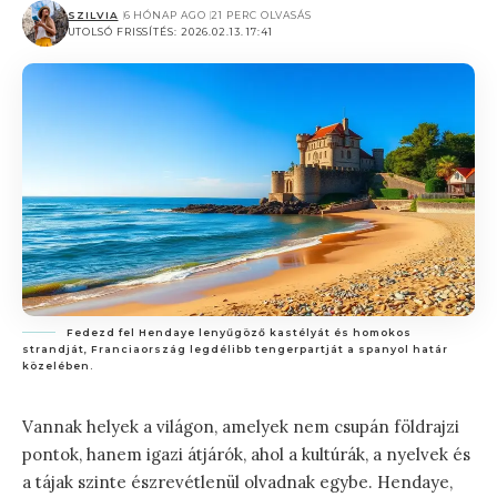
SZILVIA
6 HÓNAP AGO
21 PERC OLVASÁS
UTOLSÓ FRISSÍTÉS: 2026.02.13. 17:41
Fedezd fel Hendaye lenyűgöző kastélyát és homokos
strandját, Franciaország legdélibb tengerpartját a spanyol határ
közelében.
Vannak helyek a világon, amelyek nem csupán földrajzi
pontok, hanem igazi átjárók, ahol a kultúrák, a nyelvek és
a tájak szinte észrevétlenül olvadnak egybe. Hendaye,