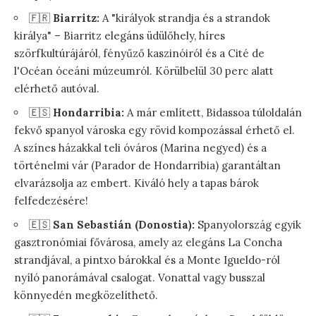
🇫🇷
Biarritz:
A "királyok strandja és a strandok
királya" – Biarritz elegáns üdülőhely, híres
szörfkultúrájáról, fényűző kaszinóiról és a Cité de
l'Océan óceáni múzeumról. Körülbelül 30 perc alatt
elérhető autóval.
🇪🇸
Hondarribia:
A már említett, Bidassoa túloldalán
fekvő spanyol városka egy rövid kompozással érhető el.
A színes házakkal teli óváros (Marina negyed) és a
történelmi vár (Parador de Hondarribia) garantáltan
elvarázsolja az embert. Kiváló hely a tapas bárok
felfedezésére!
🇪🇸
San Sebastián (Donostia):
Spanyolország egyik
gasztronómiai fővárosa, amely az elegáns La Concha
strandjával, a pintxo bárokkal és a Monte Igueldo-ról
nyíló panorámával csalogat. Vonattal vagy busszal
könnyedén megközelíthető.