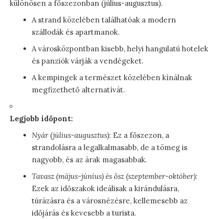
különösen a főszezonban (július-augusztus).
A strand közelében találhatóak a modern
szállodák és apartmanok.
A városközpontban kisebb, helyi hangulatú hotelek
és panziók várják a vendégeket.
A kempingek a természet közelében kínálnak
megfizethető alternatívát.
Legjobb időpont:
Nyár (július-augusztus):
Ez a főszezon, a
strandolásra a legalkalmasabb, de a tömeg is
nagyobb, és az árak magasabbak.
Tavasz (május-június) és ősz (szeptember-október):
Ezek az időszakok ideálisak a kirándulásra,
túrázásra és a városnézésre, kellemesebb az
időjárás és kevesebb a turista.