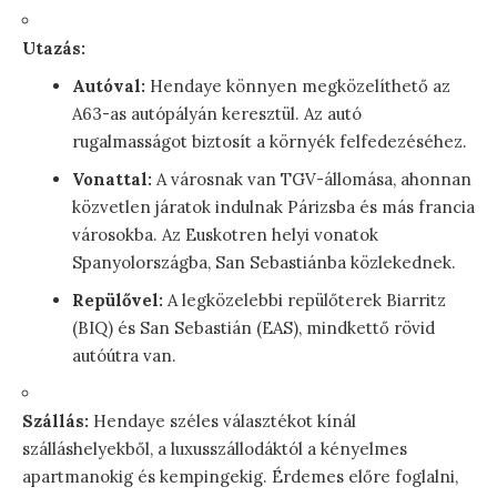
Utazás:
Autóval:
Hendaye könnyen megközelíthető az
A63-as autópályán keresztül. Az autó
rugalmasságot biztosít a környék felfedezéséhez.
Vonattal:
A városnak van TGV-állomása, ahonnan
közvetlen járatok indulnak Párizsba és más francia
városokba. Az Euskotren helyi vonatok
Spanyolországba, San Sebastiánba közlekednek.
Repülővel:
A legközelebbi repülőterek Biarritz
(BIQ) és San Sebastián (EAS), mindkettő rövid
autóútra van.
Szállás:
Hendaye széles választékot kínál
szálláshelyekből, a luxusszállodáktól a kényelmes
apartmanokig és kempingekig. Érdemes előre foglalni,