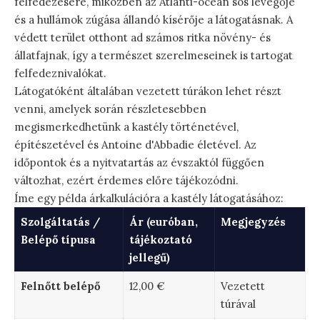
felfedezésére, miközben az Atlanti-óceán sós levegője
és a hullámok zúgása állandó kísérője a látogatásnak. A
védett terület otthont ad számos ritka növény- és
állatfajnak, így a természet szerelmeseinek is tartogat
felfedeznivalókat.
Látogatóként általában vezetett túrákon lehet részt
venni, amelyek során részletesebben
megismerkedhetünk a kastély történetével,
építészetével és Antoine d'Abbadie életével. Az
időpontok és a nyitvatartás az évszaktól függően
változhat, ezért érdemes előre tájékozódni.
Íme egy példa árkalkulációra a kastély látogatásához:
Szolgáltatás /
Ár (euróban,
Megjegyzés
Belépő típusa
tájékoztató
jellegű)
Felnőtt belépő
12,00 €
Vezetett
túrával