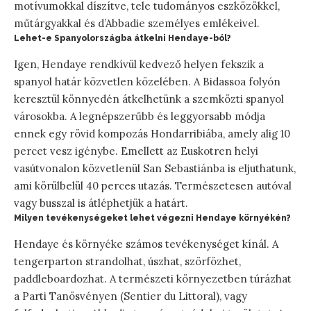
motívumokkal díszítve, tele tudományos eszközökkel,
műtárgyakkal és d’Abbadie személyes emlékeivel.
Lehet-e Spanyolországba átkelni Hendaye-ból?
Igen, Hendaye rendkívül kedvező helyen fekszik a
spanyol határ közvetlen közelében. A Bidassoa folyón
keresztül könnyedén átkelhetünk a szemközti spanyol
városokba. A legnépszerűbb és leggyorsabb módja
ennek egy rövid kompozás Hondarribiába, amely alig 10
percet vesz igénybe. Emellett az Euskotren helyi
vasútvonalon közvetlenül San Sebastiánba is eljuthatunk,
ami körülbelül 40 perces utazás. Természetesen autóval
vagy busszal is átléphetjük a határt.
Milyen tevékenységeket lehet végezni Hendaye környékén?
Hendaye és környéke számos tevékenységet kínál. A
tengerparton strandolhat, úszhat, szörfözhet,
paddleboardozhat. A természeti környezetben túrázhat
a Parti Tanösvényen (Sentier du Littoral), vagy