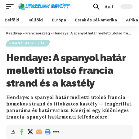
Aa
Belföld
Külföld
Európa
Észak és Dél-Amerika
Afrika
Kezdőlap
»
Franciaország
»
Hendaye: A spanyol határ melletti utolsó francia strand és a kastély
FRANCIAORSZÁG
Hendaye: A spanyol határ
melletti utolsó francia
strand és a kastély
Hendaye: a spanyol határ melletti utolsó francia
homokos strand és titokzatos kastély — tengerillat,
panoráma és határvarázs. Kísérj el egy különleges
francia–spanyol határmenti felfedezésre!