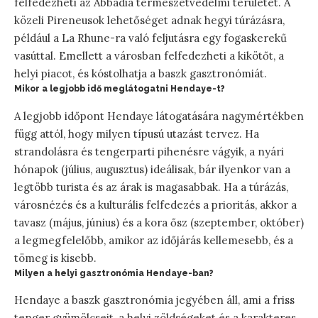
felfedezheti az Abbadia természetvédelmi területet. A
közeli Pireneusok lehetőséget adnak hegyi túrázásra,
például a La Rhune-ra való feljutásra egy fogaskerekű
vasúttal. Emellett a városban felfedezheti a kikötőt, a
helyi piacot, és kóstolhatja a baszk gasztronómiát.
Mikor a legjobb idő meglátogatni Hendaye-t?
A legjobb időpont Hendaye látogatására nagymértékben
függ attól, hogy milyen típusú utazást tervez. Ha
strandolásra és tengerparti pihenésre vágyik, a nyári
hónapok (július, augusztus) ideálisak, bár ilyenkor van a
legtöbb turista és az árak is magasabbak. Ha a túrázás,
városnézés és a kulturális felfedezés a prioritás, akkor a
tavasz (május, június) és a kora ősz (szeptember, október)
a legmegfelelőbb, amikor az időjárás kellemesebb, és a
tömeg is kisebb.
Milyen a helyi gasztronómia Hendaye-ban?
Hendaye a baszk gasztronómia jegyében áll, ami a friss
tenger gyümölcseit, a helyi zöldségeket és a karakteres