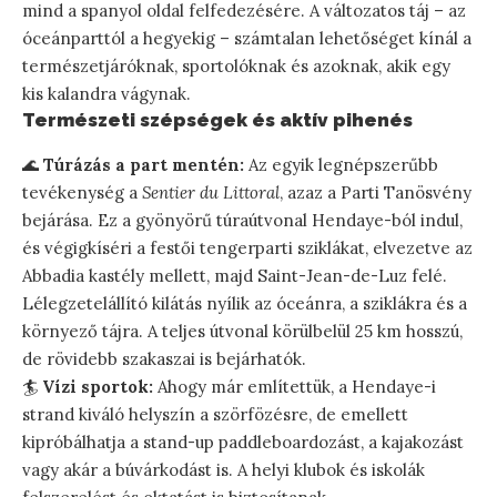
mind a spanyol oldal felfedezésére. A változatos táj – az
óceánparttól a hegyekig – számtalan lehetőséget kínál a
természetjáróknak, sportolóknak és azoknak, akik egy
kis kalandra vágynak.
Természeti szépségek és aktív pihenés
🌊
Túrázás a part mentén:
Az egyik legnépszerűbb
tevékenység a
Sentier du Littoral
, azaz a Parti Tanösvény
bejárása. Ez a gyönyörű túraútvonal Hendaye-ból indul,
és végigkíséri a festői tengerparti sziklákat, elvezetve az
Abbadia kastély mellett, majd Saint-Jean-de-Luz felé.
Lélegzetelállító kilátás nyílik az óceánra, a sziklákra és a
környező tájra. A teljes útvonal körülbelül 25 km hosszú,
de rövidebb szakaszai is bejárhatók.
🏄
Vízi sportok:
Ahogy már említettük, a Hendaye-i
strand kiváló helyszín a szörfözésre, de emellett
kipróbálhatja a stand-up paddleboardozást, a kajakozást
vagy akár a búvárkodást is. A helyi klubok és iskolák