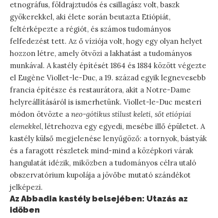
etnográfus, földrajztudós és csillagász volt, baszk
gyökerekkel, aki élete során beutazta Etiópiát,
feltérképezte a régiót, és számos tudományos
felfedezést tett. Az ő víziója volt, hogy egy olyan helyet
hozzon létre, amely ötvözi a lakhatást a tudományos
munkával. A kastély építését 1864 és 1884 között végezte
el Eugène Viollet-le-Duc, a 19. század egyik legnevesebb
francia építésze és restaurátora, akit a Notre-Dame
helyreállításáról is ismerhetünk. Viollet-le-Duc mesteri
módon ötvözte a
neo-gótikus stílust keleti, sőt etiópiai
elemekkel
, létrehozva egy egyedi, mesébe illő épületet. A
kastély külső megjelenése lenyűgöző: a tornyok, bástyák
és a faragott részletek mind-mind a középkori várak
hangulatát idézik, miközben a tudományos célra utaló
obszervatórium kupolája a jövőbe mutató szándékot
jelképezi.
Az Abbadia kastély belsejében: Utazás az
időben