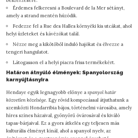
beszerzésére.
Érdemes felkeresni a Boulevard de la Mer sétányt,
amely a strand mentén húzódik.
Fedezze fel a Rue des Halles környéki kis utcákat, ahol
helyi üzleteket és kávézókat talál.
Nézze meg a kikötőből induló hajókat és élvezze a
tengeri hangulatot.
Látogasson el a helyi piacra friss termékekért.
Határon átnyúló élmények: Spanyolország
karnyújtásnyira
Hendaye egyik legnagyobb előnye a
spanyol határ
közvetlen közelsége
. Egy rövid kompozással átjuthatunk a
szemközti Hondarribia bájos, történelmi városába, amely
híres színes házaival, gyönyörű óvárosával és kiváló
tapas-bárjaival. Ez a gyors átkelés egy teljesen más
kulturális élményt kínál, ahol a spanyol nyelv, az