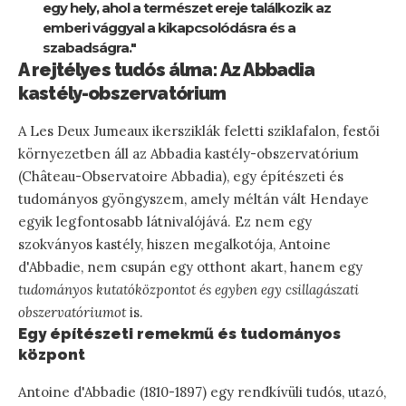
egy hely, ahol a természet ereje találkozik az
emberi vággyal a kikapcsolódásra és a
szabadságra."
A rejtélyes tudós álma: Az Abbadia
kastély-obszervatórium
A Les Deux Jumeaux ikersziklák feletti sziklafalon, festői
környezetben áll az Abbadia kastély-obszervatórium
(Château-Observatoire Abbadia), egy építészeti és
tudományos gyöngyszem, amely méltán vált Hendaye
egyik legfontosabb látnivalójává. Ez nem egy
szokványos kastély, hiszen megalkotója, Antoine
d'Abbadie, nem csupán egy otthont akart, hanem egy
tudományos kutatóközpontot és egyben egy csillagászati
obszervatóriumot
is.
Egy építészeti remekmű és tudományos
központ
Antoine d'Abbadie (1810-1897) egy rendkívüli tudós, utazó,