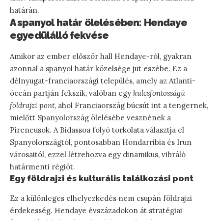
határán.
A spanyol határ ölelésében: Hendaye
egyedülálló fekvése
Amikor az ember először hall Hendaye-ról, gyakran
azonnal a spanyol határ közelsége jut eszébe. Ez a
délnyugat-franciaországi település, amely az Atlanti-
óceán partján fekszik, valóban egy
kulcsfontosságú
földrajzi pont
, ahol Franciaország búcsút int a tengernek,
mielőtt Spanyolország ölelésébe vesznének a
Pireneusok. A Bidassoa folyó torkolata választja el
Spanyolországtól, pontosabban Hondarribia és Irun
városaitól, ezzel létrehozva egy dinamikus, vibráló
határmenti régiót.
Egy földrajzi és kulturális találkozási pont
Ez a különleges elhelyezkedés nem csupán földrajzi
érdekesség. Hendaye évszázadokon át stratégiai