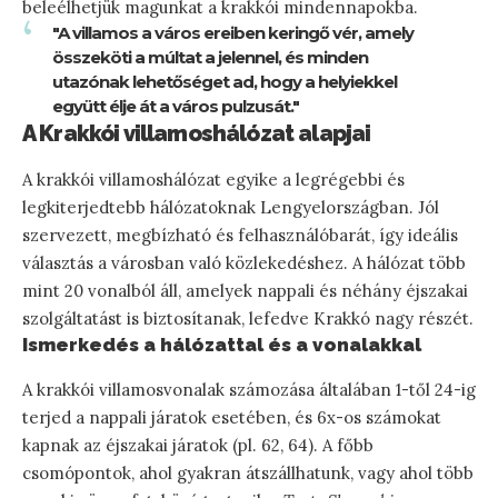
beleélhetjük magunkat a krakkói mindennapokba.
"A villamos a város ereiben keringő vér, amely
összeköti a múltat a jelennel, és minden
utazónak lehetőséget ad, hogy a helyiekkel
együtt élje át a város pulzusát."
A Krakkói villamoshálózat alapjai
A krakkói villamoshálózat egyike a legrégebbi és
legkiterjedtebb hálózatoknak Lengyelországban. Jól
szervezett, megbízható és felhasználóbarát, így ideális
választás a városban való közlekedéshez. A hálózat több
mint 20 vonalból áll, amelyek nappali és néhány éjszakai
szolgáltatást is biztosítanak, lefedve Krakkó nagy részét.
Ismerkedés a hálózattal és a vonalakkal
A krakkói villamosvonalak számozása általában 1-től 24-ig
terjed a nappali járatok esetében, és 6x-os számokat
kapnak az éjszakai járatok (pl. 62, 64). A főbb
csomópontok, ahol gyakran átszállhatunk, vagy ahol több