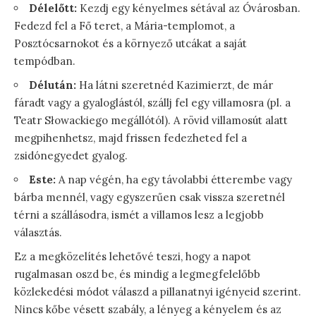
Délelőtt:
Kezdj egy kényelmes sétával az Óvárosban.
Fedezd fel a Fő teret, a Mária-templomot, a
Posztócsarnokot és a környező utcákat a saját
tempódban.
Délután:
Ha látni szeretnéd Kazimierzt, de már
fáradt vagy a gyaloglástól, szállj fel egy villamosra (pl. a
Teatr Słowackiego megállótól). A rövid villamosút alatt
megpihenhetsz, majd frissen fedezheted fel a
zsidónegyedet gyalog.
Este:
A nap végén, ha egy távolabbi étterembe vagy
bárba mennél, vagy egyszerűen csak vissza szeretnél
térni a szállásodra, ismét a villamos lesz a legjobb
választás.
Ez a megközelítés lehetővé teszi, hogy a napot
rugalmasan oszd be, és mindig a legmegfelelőbb
közlekedési módot válaszd a pillanatnyi igényeid szerint.
Nincs kőbe vésett szabály, a lényeg a kényelem és az