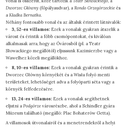
vonal is összefut, közé tartozik a
Teatr Słowackiego
, a
Dworzec Główny
(főpályaudvar), a
Rondo Grzegórzeckie
és
a
Kładka Bernatka
.
Néhány fontosabb vonal és az általuk érintett látnivalók:
3, 52-es villamos:
Ezek a vonalak gyakran átszelik a
várost és érintik a főbb csomópontokat, és kiválóan
alkalmasak arra, hogy az Óvárosból (pl. a Teatr
Słowackiego megállótól) eljussunk Kazimierzbe vagy a
Wawelhez közeli megállókhoz.
8, 10-es villamos:
Ezek a vonalak gyakran érintik a
Dworzec Główny környékét és a Wisła folyó menti
területeket, lehetőséget adva a folyóparti séta vagy a
környék felfedezésére.
13, 24-es villamos:
Ezek a vonalak segíthetnek
eljutni a
Podgórze
városrészbe, ahol a Schindler gyára
Múzeum található (megálló: Plac Bohaterów Getta).
A villamosok útvonalairól és a menetrendekről a helyi