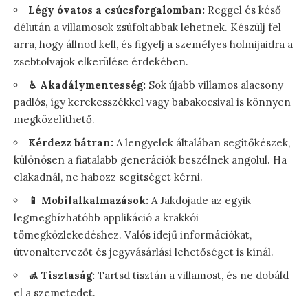
Légy óvatos a csúcsforgalomban:
Reggel és késő
délután a villamosok zsúfoltabbak lehetnek. Készülj fel
arra, hogy állnod kell, és figyelj a személyes holmijaidra a
zsebtolvajok elkerülése érdekében.
♿︎ Akadálymentesség:
Sok újabb villamos alacsony
padlós, így kerekesszékkel vagy babakocsival is könnyen
megközelíthető.
Kérdezz bátran:
A lengyelek általában segítőkészek,
különösen a fiatalabb generációk beszélnek angolul. Ha
elakadnál, ne habozz segítséget kérni.
📱 Mobilalkalmazások:
A Jakdojade az egyik
legmegbízhatóbb applikáció a krakkói
tömegközlekedéshez. Valós idejű információkat,
útvonaltervezőt és jegyvásárlási lehetőséget is kínál.
🚮 Tisztaság:
Tartsd tisztán a villamost, és ne dobáld
el a szemetedet.