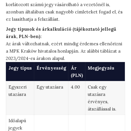
korlátozott számú jegy vásárolható a vezetőnél is,
azonban általában csak nagyobb címleteket fogad el, és
ez lassíthatja a felszállást.
Jegy típusok és árkalkuláció (tájékoztató jellegű
árak, PLN-ben):
Az árak változhatnak, ezért mindig érdemes ellenőrizni
a MPK Kraków hivatalos honlapján. Az alábbi táblázat a
2023/2024-es árakon alapul.
Jegy típus
Érvényesség
Ár
Megjegyzés
(PLN)
Egyszeri
Egy utazásra
4.00
Csak egy
utazásra
utazásra
érvényes,
átszállással is.
Időalapú
jegyek