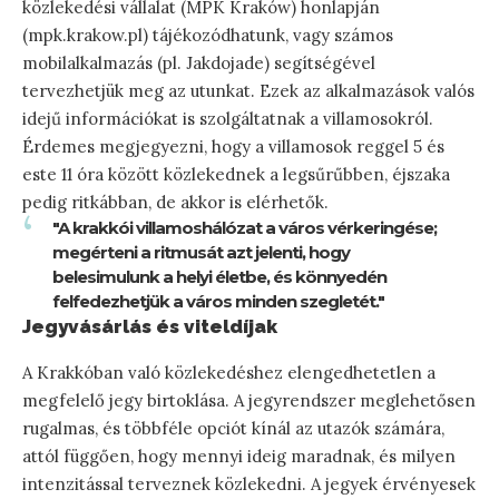
közlekedési vállalat (MPK Kraków) honlapján
(mpk.krakow.pl) tájékozódhatunk, vagy számos
mobilalkalmazás (pl. Jakdojade) segítségével
tervezhetjük meg az utunkat. Ezek az alkalmazások valós
idejű információkat is szolgáltatnak a villamosokról.
Érdemes megjegyezni, hogy a villamosok reggel 5 és
este 11 óra között közlekednek a legsűrűbben, éjszaka
pedig ritkábban, de akkor is elérhetők.
"A krakkói villamoshálózat a város vérkeringése;
megérteni a ritmusát azt jelenti, hogy
belesimulunk a helyi életbe, és könnyedén
felfedezhetjük a város minden szegletét."
Jegyvásárlás és viteldíjak
A Krakkóban való közlekedéshez elengedhetetlen a
megfelelő jegy birtoklása. A jegyrendszer meglehetősen
rugalmas, és többféle opciót kínál az utazók számára,
attól függően, hogy mennyi ideig maradnak, és milyen
intenzitással terveznek közlekedni. A jegyek érvényesek