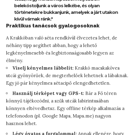
belekóstoljunk a város lelkébe, és olyan
történetekre bukkanjunk, amelyek a járt utakon
kívül várnak ránk."
Praktikus tanácsok gyalogosoknak
A Krakkóban való séta rendkívül élvezetes lehet, de
néhány tipp segíthet abban, hogy a lehető
legkényelmesebb és legbiztonságosabb legyen az
élmény.
Viselj kényelmes lábbelit:
Krakkó macskaköves
utcái gyönyörűek, de megterhelőek lehetnek a lábaknak.
Egy jó pár kényelmes sétacipő elengedhetetlen.
Használj térképet vagy GPS-t:
Bár a Fő téren
könnyű tájékozódni, a szűk utcák labirintusában
könnyen eltévedhetsz. Egy offline térkép alkalmazás a
telefonodon (pl. Google Maps, Maps.me) nagyon
hasznos lehet.
Légy óvatos a forgalommal:
Annak ellenére, hogy