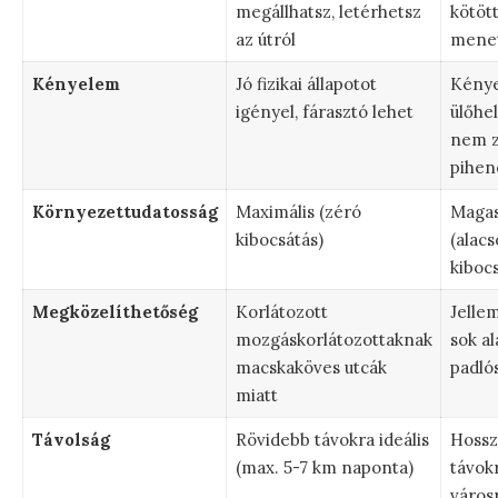
megállhatsz, letérhetsz
kötött
az útról
mene
Kényelem
Jó fizikai állapotot
Kény
igényel, fárasztó lehet
ülőhel
nem zs
pihen
Környezettudatosság
Maximális (zéró
Maga
kibocsátás)
(alac
kibocs
Megközelíthetőség
Korlátozott
Jelle
mozgáskorlátozottaknak
sok a
macskaköves utcák
padlós
miatt
Távolság
Rövidebb távokra ideális
Hossz
(max. 5-7 km naponta)
távokr
város