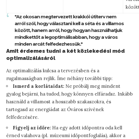
között
"Az okosan megtervezett krakkói útiterv nem
arról szól, hogy választani kell a séta és a villamos
között, hanem arról, hogy hogyan használhatjuk
mindkettőt a legoptimálisabban, hogy a város
minden arcát felfedezhessük."
Amit érdemes tudni a két közlekedési mód
optimalizálásáról
Az optimalizálás kulcsa a tervezésben és a
rugalmasságban rejlik. Íme néhány további tipp:
Ismerd a korlátaidat:
Ne próbálj meg mindent
gyalog bejárni, ha tudod, hogy könnyen elfáradsz. Inkább
használd a villamost a hosszabb szakaszokra, és
tartogasd az energiádat az Óváros szívének
felfedezésére.
Figyelj az időre:
Ha egy adott időpontra oda kell
érned valahova (pl. múzeumi időpontfoglalás), akkor a