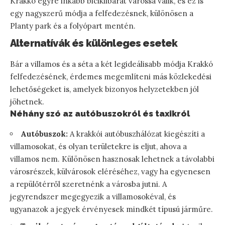
Krakkó egyre inkább biciklibarát várossá válik, és ez is
egy nagyszerű módja a felfedezésnek, különösen a
Planty park és a folyópart mentén.
Alternatívák és különleges esetek
Bár a villamos és a séta a két legideálisabb módja Krakkó
felfedezésének, érdemes megemlíteni más közlekedési
lehetőségeket is, amelyek bizonyos helyzetekben jól
jöhetnek.
Néhány szó az autóbuszokról és taxikról
Autóbuszok:
A krakkói autóbuszhálózat kiegészíti a
villamosokat, és olyan területekre is eljut, ahova a
villamos nem. Különösen hasznosak lehetnek a távolabbi
városrészek, külvárosok eléréséhez, vagy ha egyenesen
a repülőtérről szeretnénk a városba jutni. A
jegyrendszer megegyezik a villamosokéval, és
ugyanazok a jegyek érvényesek mindkét típusú járműre.