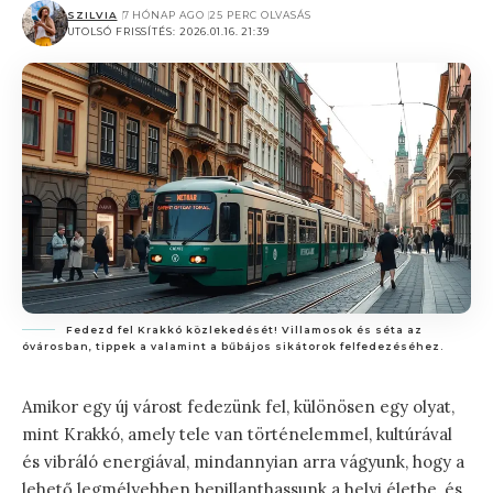
SZILVIA
7 HÓNAP AGO
25 PERC OLVASÁS
UTOLSÓ FRISSÍTÉS: 2026.01.16. 21:39
Fedezd fel Krakkó közlekedését! Villamosok és séta az
óvárosban, tippek a valamint a bűbájos sikátorok felfedezéséhez.
Amikor egy új várost fedezünk fel, különösen egy olyat,
mint Krakkó, amely tele van történelemmel, kultúrával
és vibráló energiával, mindannyian arra vágyunk, hogy a
lehető legmélyebben bepillanthassunk a helyi életbe, és