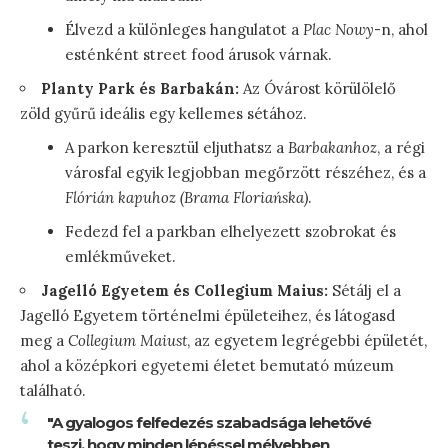
Élvezd a különleges hangulatot a
Plac Nowy
-n, ahol
esténként street food árusok várnak.
Planty Park és Barbakán:
Az Óvárost körülölelő
zöld gyűrű ideális egy kellemes sétához.
A parkon keresztül eljuthatsz a
Barbakanhoz
, a régi
városfal egyik legjobban megőrzött részéhez, és a
Flórián kapuhoz (Brama Floriańska)
.
Fedezd fel a parkban elhelyezett szobrokat és
emlékműveket.
Jagelló Egyetem és Collegium Maius:
Sétálj el a
Jagelló Egyetem történelmi épületeihez, és látogasd
meg a
Collegium Maiust
, az egyetem legrégebbi épületét,
ahol a középkori egyetemi életet bemutató múzeum
található.
"A gyalogos felfedezés szabadsága lehetővé
teszi, hogy minden lépéssel mélyebben