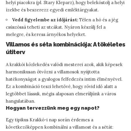
helyi piacokra (pl. Stary Kleparz), hogy belekóstolj a helyi
ízekbe és beszerezz egyedi emléktárgyakat.
Vedd figyelembe az időjárást:
Télen a hó és a jég
csúszóssá teheti az utcákat. Nyáron készülj fel a
melegre, és keress árnyékos helyeket.
Villamos és séta kombinációja: A tökéletes
útiterv
A krakkói közlekedés valódi mesterei azok, akik képesek
harmonikusan ötvözni a villamosok nyújtotta
hatékonyságot a gyalogos felfedezés intim élményével.
Ez a kombináció teszi lehetővé, hogy rövid idő alatt a
legtöbbet lássuk, mégis alaposan elmerüljünk a város
hangulatában.
Hogyan tervezzünk meg egy napot?
Egy tipikus Krakkó-i nap során érdemes a
következőképpen kombinálni a villamost és a sétát: