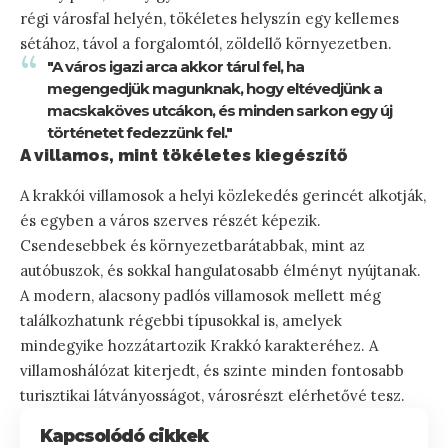
régi városfal helyén, tökéletes helyszín egy kellemes
sétához, távol a forgalomtól, zöldellő környezetben.
"A város igazi arca akkor tárul fel, ha
megengedjük magunknak, hogy eltévedjünk a
macskaköves utcákon, és minden sarkon egy új
történetet fedezzünk fel."
A villamos, mint tökéletes kiegészítő
A krakkói villamosok a helyi közlekedés gerincét alkotják,
és egyben a város szerves részét képezik.
Csendesebbek és környezetbarátabbak, mint az
autóbuszok, és sokkal hangulatosabb élményt nyújtanak.
A modern, alacsony padlós villamosok mellett még
találkozhatunk régebbi típusokkal is, amelyek
mindegyike hozzátartozik Krakkó karakteréhez. A
villamoshálózat kiterjedt, és szinte minden fontosabb
turisztikai látványosságot, városrészt elérhetővé tesz.
Kapcsolódó cikkek