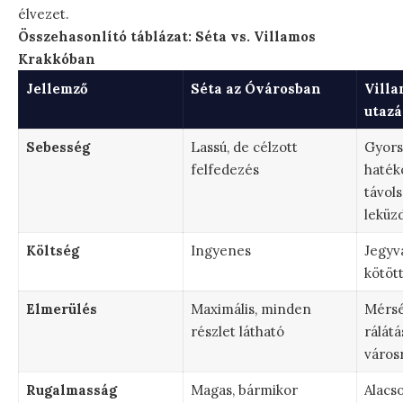
élvezet.
Összehasonlító táblázat: Séta vs. Villamos
Krakkóban
Jellemző
Séta az Óvárosban
Villa
utazá
Sebesség
Lassú, de célzott
Gyors
felfedezés
haték
távol
leküz
Költség
Ingyenes
Jegyv
kötöt
Elmerülés
Maximális, minden
Mérsé
részlet látható
rálátá
város
Rugalmasság
Magas, bármikor
Alacs