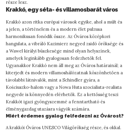
része lesz.
Krakkó, egy séta- és villamosbarát város
Krakkó azon ritka európai városok egyike, ahol a múlt és
a jelen, a történelem és a modern élet pulzusa
harmonikusan fonódik össze. Az Óváros középkori
hangulata, a vibráló Kazimierz negyed zsidó öröksége és
a Wawel királyi büszkesége mind olyan helyszínek,
amelyek leginkább gyalogosan fedezhetők fel.
Ugyanakkor Krakkó nem áll meg az Óváros határainál; a
kiterjedt és modern villamoshálózatnak köszönhetően a
távolabbi látnivalók, mint a Schindler gyára, a
Kościuszko-halom vagy a Nowa Huta szocialista-realista
negyede is könnyedén elérhetők. Ez a kettősség teszi
Krakkót igazi gyöngyszemmé a fenntartható és
élménygazdag utazásra vágyók számára.
Miért érdemes gyalog felfedezni az Óvárost?
A krakkói Óváros UNESCO Világörökség része, és okkal.