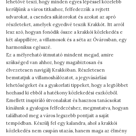
lehetővé teszi, hogy minden egyes lépéssel közelebb
kerüljünk a város titkaihoz, felfedezzük a rejtett
udvarokat, a csendes sikátorokat és azokat az apró
részleteket, amelyek egyedivé teszik Krakkót. Itt arról
lesz szó, hogyan fonódik össze a krakkói közlekedés e
két alappillére, a villamosok és a séta az Óvárosban, egy
harmonikus egésszé.
Ez a mélyreható útmutató mindent megad, amire
szükséged van ahhoz, hogy magabiztosan és
élvezetesen navigálj Krakkóban. Részletesen
bemutatjuk a villamoshálózatot, a jegyvásárlási
lehetőségeket és a gyakorlati tippeket, hogy a legtöbbet
hozhasd ki ebből a hatékony közlekedési eszközből.
Emellett inspiráló útvonalakat és hasznos tanácsokat
kínálunk a gyalogos felfedezéshez, megmutatva, hogyan
találhatod meg a város legszebb pontjait a saját
tempódban. Készülj fel egy kalandra, ahol a krakkói
közlekedés nem csupán utazás, hanem maga az élmény