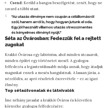
Csend:
Kerüld a hangos beszélgetést, zenét, hogy ne
zavard a többi utast.
"Az utazás élménye nem csupán a célállomásról
szól, hanem arról is, hogy hogyan jutunk el oda.
Egy jól használt villamos utazás stresszmentes
és kényelmes élményt nyújt."
Séta az Óvárosban: Fedezzük fel a rejtett
zugokat
Krakkó Óvárosa egy labirintus, ahol minden utcasarok,
minden épület egy történetet mesél. A gyalogos
felfedezés a legautentikusabb módja annak, hogy átadjuk
magunkat ennek a mesés hangulatnak. A lassan járás, a
nézelődés, az apró részletek észrevétele – ez az igazi
élmény.
Top sétaútvonalak és látnivalók
Íme néhány javaslat a krakkói Óváros és közvetlen
környéke gyalogos felfedezésére: