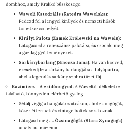
dombhoz, amely Krakkó büszkesége.
Waweli Katedrális (Katedra Wawelska):
Fedezd fel a lengyel királyok és nemzeti hősök
temetkezési helyét.
Királyi Palota (Zamek Królewski na Wawelu):
Látogass el a reneszánsz palotába, és csodáld meg
a gazdag gyűjteményeket.
Sárkánybarlang (Smocza Jama):
Ha van kedved,
ereszkedj le a sárkány barlangjába a folyópartra,
ahol a legendás sárkány szobra tüzet fúj.
Kazimierz – A zsidónegyed:
A Waweltől délkeletre
található, könnyedén elérhető gyalog.
Sétálj végig a hangulatos utcákon, ahol zsinagógák,
kóser éttermek és vintage boltok sorakoznak.
Látogasd meg az
Ózsinagógát (Stara Synagoga)
,
amely ma múzeum.