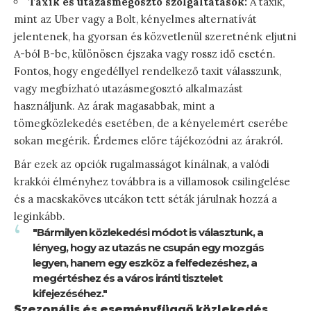
Taxik és utazásmegosztó szolgáltatások:
A taxik,
mint az Uber vagy a Bolt, kényelmes alternatívát
jelentenek, ha gyorsan és közvetlenül szeretnénk eljutni
A-ból B-be, különösen éjszaka vagy rossz idő esetén.
Fontos, hogy engedéllyel rendelkező taxit válasszunk,
vagy megbízható utazásmegosztó alkalmazást
használjunk. Az árak magasabbak, mint a
tömegközlekedés esetében, de a kényelemért cserébe
sokan megérik. Érdemes előre tájékozódni az árakról.
Bár ezek az opciók rugalmasságot kínálnak, a valódi
krakkói élményhez továbbra is a villamosok csilingelése
és a macskaköves utcákon tett séták járulnak hozzá a
leginkább.
"Bármilyen közlekedési módot is választunk, a
lényeg, hogy az utazás ne csupán egy mozgás
legyen, hanem egy eszköz a felfedezéshez, a
megértéshez és a város iránti tisztelet
kifejezéséhez."
Szezonális és eseményfüggő közlekedés