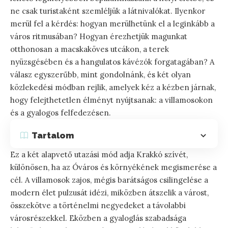
ne csak turistaként szemléljük a látnivalókat. Ilyenkor
merül fel a kérdés: hogyan merülhetünk el a leginkább a
város ritmusában? Hogyan érezhetjük magunkat
otthonosan a macskaköves utcákon, a terek
nyüzsgésében és a hangulatos kávézók forgatagában? A
válasz egyszerűbb, mint gondolnánk, és két olyan
közlekedési módban rejlik, amelyek kéz a kézben járnak,
hogy felejthetetlen élményt nyújtsanak: a villamosokon
és a gyalogos felfedezésen.
Tartalom
Ez a két alapvető utazási mód adja Krakkó szívét,
különösen, ha az Óváros és környékének megismerése a
cél. A villamosok zajos, mégis barátságos csilingelése a
modern élet pulzusát idézi, miközben átszelik a várost,
összekötve a történelmi negyedeket a távolabbi
városrészekkel. Eközben a gyaloglás szabadsága