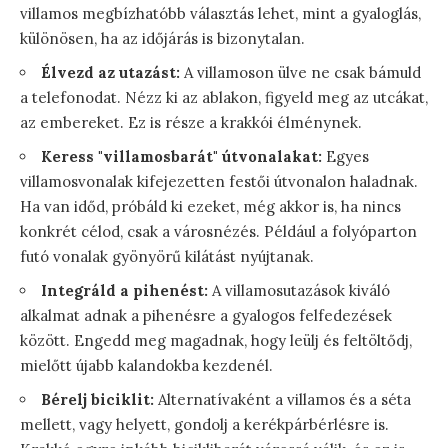
villamos megbízhatóbb választás lehet, mint a gyaloglás,
különösen, ha az időjárás is bizonytalan.
Élvezd az utazást:
A villamoson ülve ne csak bámuld
a telefonodat. Nézz ki az ablakon, figyeld meg az utcákat,
az embereket. Ez is része a krakkói élménynek.
Keress "villamosbarát" útvonalakat:
Egyes
villamosvonalak kifejezetten festői útvonalon haladnak.
Ha van időd, próbáld ki ezeket, még akkor is, ha nincs
konkrét célod, csak a városnézés. Például a folyóparton
futó vonalak gyönyörű kilátást nyújtanak.
Integráld a pihenést:
A villamosutazások kiváló
alkalmat adnak a pihenésre a gyalogos felfedezések
között. Engedd meg magadnak, hogy leülj és feltöltődj,
mielőtt újabb kalandokba kezdenél.
Bérelj biciklit:
Alternatívaként a villamos és a séta
mellett, vagy helyett, gondolj a kerékpárbérlésre is.