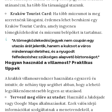
utánanézni, ha több fős társasággal utazunk.
Kraków Tourist Card:
Ha több múzeumot is meg
szeretnénk látogatni, érdemes lehet beruházni egy
Kraków Tourist Cardra, amely ingyenes
tömegközlekedést és múzeumi belépőket is tartalmaz.
"A tömegközlekedési jegyek nem csupán egy
utazás árát jelentik, hanem a kulcsot a város
mindennapi életéhez, és a nyugodt
felfedezéshez szükséges alapvető biztonságot."
Hogyan használd a villamost? Praktikus
tippek
A krakkói villamosrendszer használata egyszerű és
intuitív, de néhány tipp segíthet abban, hogy a lehető
legzökkenőmentesebb legyen az utazásod.
Tervezd meg előre az utadat:
Használd a Jakdojade
vagy Google Maps alkalmazásokat. Ezek valós idejű
információkat szolgáltatnak a menetrendekről, a