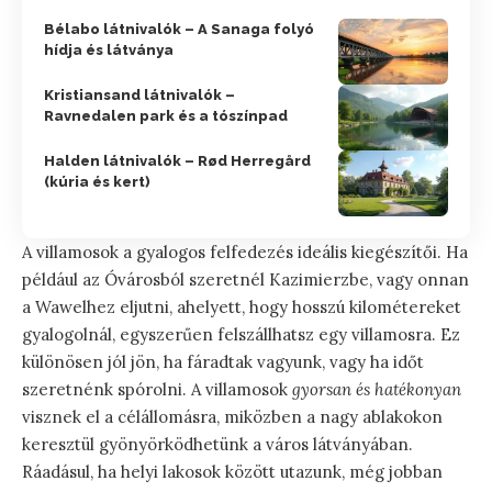
Bélabo látnivalók – A Sanaga folyó
hídja és látványa
Kristiansand látnivalók –
Ravnedalen park és a tószínpad
Halden látnivalók – Rød Herregård
(kúria és kert)
A villamosok a gyalogos felfedezés ideális kiegészítői. Ha
például az Óvárosból szeretnél Kazimierzbe, vagy onnan
a Wawelhez eljutni, ahelyett, hogy hosszú kilométereket
gyalogolnál, egyszerűen felszállhatsz egy villamosra. Ez
különösen jól jön, ha fáradtak vagyunk, vagy ha időt
szeretnénk spórolni. A villamosok
gyorsan és hatékonyan
visznek el a célállomásra, miközben a nagy ablakokon
keresztül gyönyörködhetünk a város látványában.
Ráadásul, ha helyi lakosok között utazunk, még jobban