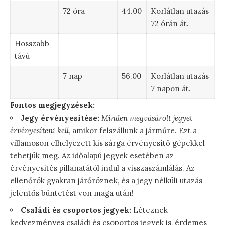
72 óra
44.00
Korlátlan utazás
72 órán át.
Hosszabb
távú
7 nap
56.00
Korlátlan utazás
7 napon át.
Fontos megjegyzések:
Jegy érvényesítése:
Minden megvásárolt jegyet
érvényesíteni kell
, amikor felszállunk a járműre. Ezt a
villamoson elhelyezett kis sárga érvényesítő gépekkel
tehetjük meg. Az időalapú jegyek esetében az
érvényesítés pillanatától indul a visszaszámlálás. Az
ellenőrök gyakran járőröznek, és a jegy nélküli utazás
jelentős büntetést von maga után!
Családi és csoportos jegyek:
Léteznek
kedvezményes családi és csoportos jegyek is, érdemes