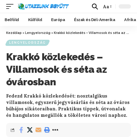
Aa
Belföld
Külföld
Európa
Észak és Dél-Amerika
Afrika
Kezdőlap
»
Lengyelország
»
Krakkó közlekedés – Villamosok és séta az óvárosban
LENGYELORSZÁG
Krakkó közlekedés –
Villamosok és séta az
óvárosban
Fedezd Krakkó közlekedését: nosztalgikus
villamosok, egyszerű jegyvásárlás és séta az óváros
bűbájos sikátoraiban. Praktikus tippek, útvonalak
és hangulatos megállók a tökéletes városi naphoz.