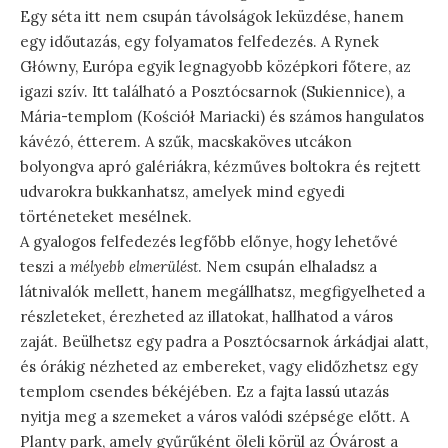
Egy séta itt nem csupán távolságok leküzdése, hanem
egy időutazás, egy folyamatos felfedezés. A Rynek
Główny, Európa egyik legnagyobb középkori főtere, az
igazi szív. Itt található a Posztócsarnok (Sukiennice), a
Mária-templom (Kościół Mariacki) és számos hangulatos
kávézó, étterem. A szűk, macskaköves utcákon
bolyongva apró galériákra, kézműves boltokra és rejtett
udvarokra bukkanhatsz, amelyek mind egyedi
történeteket mesélnek.
A gyalogos felfedezés legfőbb előnye, hogy lehetővé
teszi a
mélyebb elmerülést
. Nem csupán elhaladsz a
látnivalók mellett, hanem megállhatsz, megfigyelheted a
részleteket, érezheted az illatokat, hallhatod a város
zaját. Beülhetsz egy padra a Posztócsarnok árkádjai alatt,
és órákig nézheted az embereket, vagy elidőzhetsz egy
templom csendes békéjében. Ez a fajta lassú utazás
nyitja meg a szemeket a város valódi szépsége előtt. A
Planty park, amely gyűrűként öleli körül az Óvárost a