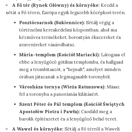
A Fő tér (Rynek Główny) és környéke:
Kezdd a
sétát a Fő téren, Európa egyik legszebb középkori terén.
Posztócsarnok (Sukiennice):
Sétálj végig a
történelmi kereskedelmi központban, ahol ma
kézműves termékeket, borostyán ékszereket és
szuveníreket vásárolhatsz.
Mária-templom (Kościół Mariacki):
Látogass el
ebbe a lenyűgöző gótikus templomba, és hallgasd
meg a trombitaszót, a "hejnalt", amelyet minden
órában játszanak a legmagasabb toronyból.
Városháza tornya (Wieża Ratuszowa):
Mássz
fel a toronyba a panorámás kilátásért.
Szent Péter és Pál templom (Kościół Świętych
Apostołów Piotra i Pawła):
Csodáld meg a
barokk építészetet és a lenyűgöző belső teret.
A Wawel és környéke:
Sétálj a Fő térről a Waweli