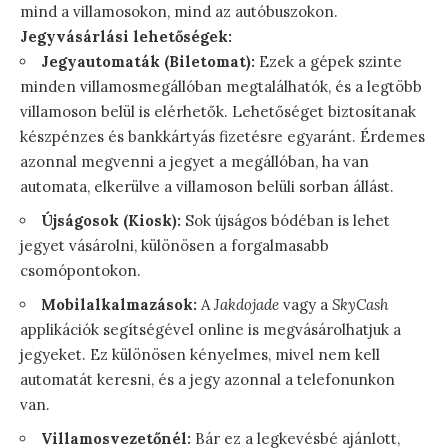
mind a villamosokon, mind az autóbuszokon.
Jegyvásárlási lehetőségek:
Jegyautomaták (Biletomat):
Ezek a gépek szinte
minden villamosmegállóban megtalálhatók, és a legtöbb
villamoson belül is elérhetők. Lehetőséget biztosítanak
készpénzes és bankkártyás fizetésre egyaránt. Érdemes
azonnal megvenni a jegyet a megállóban, ha van
automata, elkerülve a villamoson belüli sorban állást.
Újságosok (Kiosk):
Sok újságos bódéban is lehet
jegyet vásárolni, különösen a forgalmasabb
csomópontokon.
Mobilalkalmazások:
A
Jakdojade
vagy a
SkyCash
applikációk segítségével online is megvásárolhatjuk a
jegyeket. Ez különösen kényelmes, mivel nem kell
automatát keresni, és a jegy azonnal a telefonunkon
van.
Villamosvezetőnél:
Bár ez a legkevésbé ajánlott,