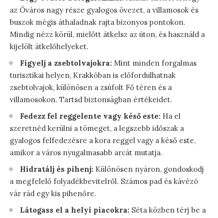
az Óváros nagy része gyalogos övezet, a villamosok és
buszok mégis áthaladnak rajta bizonyos pontokon.
Mindig nézz körül, mielőtt átkelsz az úton, és használd a
kijelölt átkelőhelyeket.
Figyelj a zsebtolvajokra:
Mint minden forgalmas
turisztikai helyen, Krakkóban is előfordulhatnak
zsebtolvajok, különösen a zsúfolt Fő téren és a
villamosokon. Tartsd biztonságban értékeidet.
Fedezz fel reggelente vagy késő este:
Ha el
szeretnéd kerülni a tömeget, a legszebb időszak a
gyalogos felfedezésre a kora reggel vagy a késő este,
amikor a város nyugalmasabb arcát mutatja.
Hidratálj és pihenj:
Különösen nyáron, gondoskodj
a megfelelő folyadékbevitelről. Számos pad és kávézó
vár rád egy kis pihenőre.
Látogass el a helyi piacokra:
Séta közben térj be a