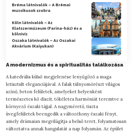
Bréma látnivalók – A Brémai
muzsikusok szobra
Köln látnivalók – Az
Illatszermúzeum (Farina-ház) és a
kölnivíz
Oszaka látnivalók – Az Oszakai
Akvárium (Kaiyukan)
A modernizmus és a spiritualitás találkozása
A katedrális külső megjelenése lenyűgöző a maga
letisztult eleganciájával. A falak túlnyomórészt világos
színű, beton felületek, amelyeket helyenként
természetes kő díszít, tökéletes harmóniát teremtve a
környező északi tájjal. A nagyméretű, tiszta
üvegfelületek beengedik a változékony északi fényt,
amely drámaian megvilágítja a belső teret, folyamatosan
változtatva annak hangulatát a nap folyamán. Az épület