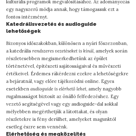
kulturális programok megvalósításához. Az adományozás
egy nagyszerű módja annak, hogy támogassuk ezt a
fontos intézményt.
Katedrálisvezetés és audioguide
lehetőségek
Bizonyos időszakokban, különösen a nyári főszezonban,
a katedrális
rendszeres vezetéseket is kínál
, amelyek során
részletesebben megismerkedhetünk az épület
történetével, építészeti sajátosságaival és művészeti
értékeivel. Érdemes rákérdezni ezekre a lehetőségekre
a bejáratnál, vagy előre tájékozódni online. Egyes
esetekben
audioguide is elérhető lehet
, amely nagyobb
rugalmasságot biztosít az önálló felfedezéshez. Egy
vezető segítségével vagy egy audioguide-dal sokkal
mélyebben megérthetjük a látottakat, és olyan
részletekre is fény derülhet, amelyeket magunktól
esetleg észre sem vennénk.
Elérhetőség és megközelítés