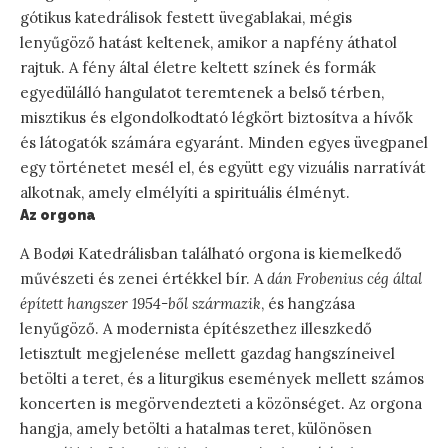
gótikus katedrálisok festett üvegablakai, mégis
lenyűgöző hatást keltenek, amikor a napfény áthatol
rajtuk. A fény által életre keltett színek és formák
egyedülálló hangulatot teremtenek a belső térben,
misztikus és elgondolkodtató légkört biztosítva a hívők
és látogatók számára egyaránt. Minden egyes üvegpanel
egy történetet mesél el, és együtt egy vizuális narratívát
alkotnak, amely elmélyíti a spirituális élményt.
Az orgona
A Bodøi Katedrálisban található orgona is kiemelkedő
művészeti és zenei értékkel bír. A
dán Frobenius cég által
épített hangszer 1954-ből származik
, és hangzása
lenyűgöző. A modernista építészethez illeszkedő
letisztult megjelenése mellett gazdag hangszíneivel
betölti a teret, és a liturgikus események mellett számos
koncerten is megörvendezteti a közönséget. Az orgona
hangja, amely betölti a hatalmas teret, különösen