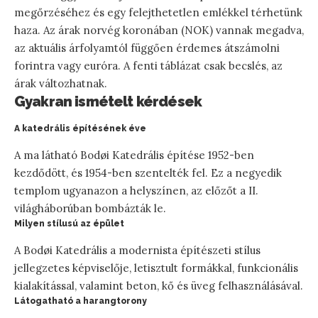
megőrzéséhez és egy felejthetetlen emlékkel térhetünk
haza. Az árak norvég koronában (NOK) vannak megadva,
az aktuális árfolyamtól függően érdemes átszámolni
forintra vagy euróra. A fenti táblázat csak becslés, az
árak változhatnak.
Gyakran ismételt kérdések
A katedrális építésének éve
A ma látható Bodøi Katedrális építése 1952-ben
kezdődött, és 1954-ben szentelték fel. Ez a negyedik
templom ugyanazon a helyszínen, az előzőt a II.
világháborúban bombázták le.
Milyen stílusú az épület
A Bodøi Katedrális a modernista építészeti stílus
jellegzetes képviselője, letisztult formákkal, funkcionális
kialakítással, valamint beton, kő és üveg felhasználásával.
Látogatható a harangtorony