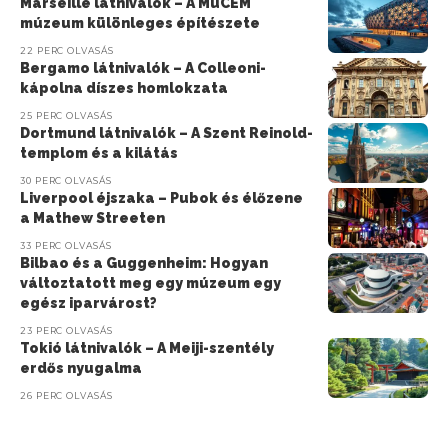
Marseille látnivalók – A MuCEM
múzeum különleges építészete
22 PERC OLVASÁS
Bergamo látnivalók – A Colleoni-
kápolna díszes homlokzata
25 PERC OLVASÁS
Dortmund látnivalók – A Szent Reinold-
templom és a kilátás
30 PERC OLVASÁS
Liverpool éjszaka – Pubok és élőzene
a Mathew Streeten
33 PERC OLVASÁS
Bilbao és a Guggenheim: Hogyan
változtatott meg egy múzeum egy
egész iparvárost?
23 PERC OLVASÁS
Tokió látnivalók – A Meiji-szentély
erdős nyugalma
26 PERC OLVASÁS