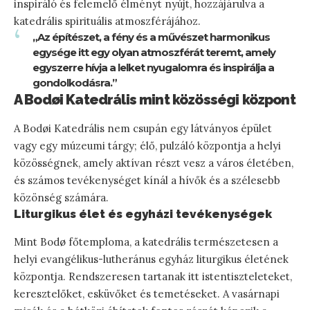
inspiráló és felemelő élményt nyújt, hozzájárulva a
katedrális spirituális atmoszférájához.
„Az építészet, a fény és a művészet harmonikus
egysége itt egy olyan atmoszférát teremt, amely
egyszerre hívja a lelket nyugalomra és inspirálja a
gondolkodásra.”
A Bodøi Katedrális mint közösségi központ
A Bodøi Katedrális nem csupán egy látványos épület
vagy egy múzeumi tárgy; élő, pulzáló központja a helyi
közösségnek, amely aktívan részt vesz a város életében,
és számos tevékenységet kínál a hívők és a szélesebb
közönség számára.
Liturgikus élet és egyházi tevékenységek
Mint Bodø főtemploma, a katedrális természetesen a
helyi evangélikus-lutheránus egyház liturgikus életének
központja. Rendszeresen tartanak itt istentiszteleteket,
keresztelőket, esküvőket és temetéseket. A vasárnapi