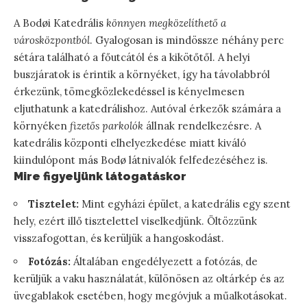
A Bodøi Katedrális
könnyen megközelíthető a
városközpontból
. Gyalogosan is mindössze néhány perc
sétára található a főutcától és a kikötőtől. A helyi
buszjáratok is érintik a környéket, így ha távolabbról
érkezünk, tömegközlekedéssel is kényelmesen
eljuthatunk a katedrálishoz. Autóval érkezők számára a
környéken
fizetős parkolók
állnak rendelkezésre. A
katedrális központi elhelyezkedése miatt kiváló
kiindulópont más Bodø látnivalók felfedezéséhez is.
Mire figyeljünk látogatáskor
Tisztelet:
Mint egyházi épület, a katedrális egy szent
hely, ezért illő tisztelettel viselkedjünk. Öltözzünk
visszafogottan, és kerüljük a hangoskodást.
Fotózás:
Általában engedélyezett a fotózás, de
kerüljük a vaku használatát, különösen az oltárkép és az
üvegablakok esetében, hogy megóvjuk a műalkotásokat.