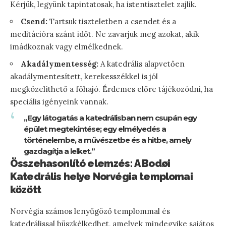
Kérjük, legyünk tapintatosak, ha istentisztelet zajlik.
Csend:
Tartsuk tiszteletben a csendet és a
meditációra szánt időt. Ne zavarjuk meg azokat, akik
imádkoznak vagy elmélkednek.
Akadálymentesség:
A katedrális alapvetően
akadálymentesített, kerekesszékkel is jól
megközelíthető a főhajó. Érdemes előre tájékozódni, ha
speciális igényeink vannak.
„Egy látogatás a katedrálisban nem csupán egy
épület megtekintése; egy elmélyedés a
történelembe, a művészetbe és a hitbe, amely
gazdagítja a lelket.”
Összehasonlító elemzés: A Bodøi
Katedrális helye Norvégia templomai
között
Norvégia számos lenyűgöző templommal és
katedrálissal büszkélkedhet, amelyek mindegyike sajátos