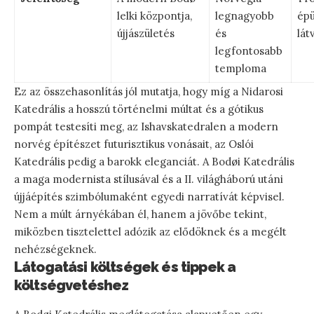
lelki központja,
legnagyobb
épü
újjászületés
és
lát
legfontosabb
temploma
Ez az összehasonlítás jól mutatja, hogy míg a Nidarosi
Katedrális a hosszú történelmi múltat és a gótikus
pompát testesíti meg, az Ishavskatedralen a modern
norvég építészet futurisztikus vonásait, az Oslói
Katedrális pedig a barokk eleganciát. A Bodøi Katedrális
a maga modernista stílusával és a II. világháború utáni
újjáépítés szimbólumaként egyedi narratívát képvisel.
Nem a múlt árnyékában él, hanem a jövőbe tekint,
miközben tisztelettel adózik az elődöknek és a megélt
nehézségeknek.
Látogatási költségek és tippek a
költségvetéshez