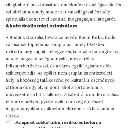
világháború pusztításainak emlékműve és az újjászületés
szimbóluma, amely modern formavilágával és mély
spirituális üzenetével azonnal megragadja a látogatót.
A katedrális mint szimbólum
A Bodøi Katedrális, hivatalos nevén Bodin Kirke, Bodø
városának főplébánia temploma, amely 1954-ben
nyitotta meg kapuit. Jellegzetes, különálló harangtornya,
amely magasan az égbe nyúlik, messziről is
felismerhetővé teszi, és a város egyik legismertebb
sziluettjét adja. Az épület nem csupán istentiszteleti
hely; a közösség találkozóhelye, kulturális események
otthona és egy olyan pont, ahol a történelem, a
művészet és a hit találkozik. A katedrális modern stílusa
ellenére mélyen gyökerezik a norvég építészeti
hagyományokban, miközben előremutató látásmódot
tükröz.
„Az épület sokkal több, mint kő és beton; a