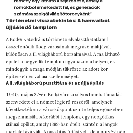
remény egy látható kifejeződése, amely a
romokból emelkedett fel, és generációk
számára szolgál világítótoronyként.”
Történelmi visszatekintés: A hamvaiból
újjáéledő templom
A Bodøi Katedrális története elválaszthatatlanul
összefonódik Bodø városának megrázó múltjával,
különösen a II. világháború borzalmaival. A ma látható
épület a negyedik templom ugyanazon a helyen, és
mindegyik a maga módján tükrözte az adott kor
építészeti és vallási szellemiségét.
A II. világháború pusztítása és az újjáépítés
május 27-én Bodø városa súlyos bombatámadást
szenvedett el a német légierő részéről, amelynek
következtében a városközpont szinte teljes egészében
megsemmisült. A korábbi templom, egy neogótikus
stílusú épület, amely 1888-ban épült, szintén a lángok
martalékává vált. A pusztítás óriási volt, de a norvég nép,