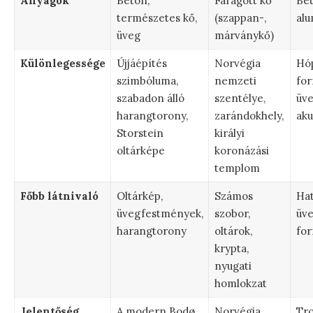
Anyagok
Beton,
Faragott kő
Bet
természetes kő,
(szappan-,
al
üveg
márványkő)
Különlegessége
Újjáépítés
Norvégia
Hó
szimbóluma,
nemzeti
for
szabadon álló
szentélye,
üve
harangtorony,
zarándokhely,
aku
Storstein
királyi
oltárképe
koronázási
templom
Főbb látnivaló
Oltárkép,
Számos
Ha
üvegfestmények,
szobor,
üve
harangtorony
oltárok,
for
krypta,
nyugati
homlokzat
Jelentőség
A modern Bodø
Norvégia
Tro