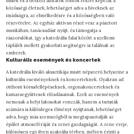
misék és a hétközi áhítatok fontos részét képezik a
közösségi életnek, lehetőséget adva a híveknek az
imádságra, az elmélkedésre és a közösségben való
részvételre. Az egyház aktívan részt vesz a pásztori
munkában, tanácsadást nyújt, és támogatja a
rászorulókat, így a katedrális falai között a szellemi
táplálék mellett gyakorlati segítségre is találnak az
emberek.
Kulturális események és koncertek
A katedrális kiváló akusztikája miatt népszerű helyszíne a
kulturális eseményeknek és koncerteknek. Gyakran ad
otthont kórusfellépéseknek, orgonakoncerteknek és
kamaraegyüttesek előadásainak. Ezek az események
nemcsak a helyi lakosokat vonzzák, hanem a turisták
számára is különleges élményt nyújtanak, lehetőséget
adva, hogy más szemszögből is megtapasztalják az
épület atmoszféráját és zenei gazdagságát. A zene ereje,
különösen egy ilyen szakrális térben, mélyen érinti a