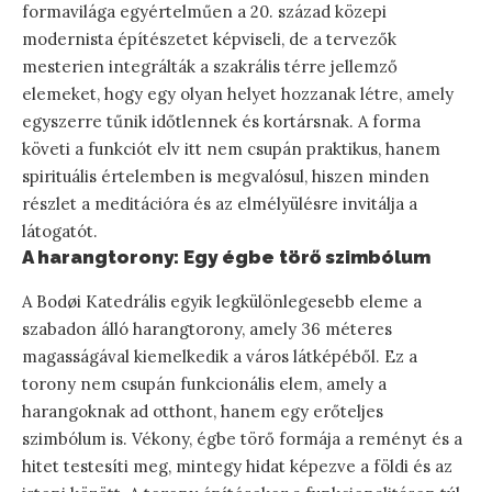
formavilága egyértelműen a 20. század közepi
modernista építészetet képviseli, de a tervezők
mesterien integrálták a szakrális térre jellemző
elemeket, hogy egy olyan helyet hozzanak létre, amely
egyszerre tűnik időtlennek és kortársnak. A forma
követi a funkciót elv itt nem csupán praktikus, hanem
spirituális értelemben is megvalósul, hiszen minden
részlet a meditációra és az elmélyülésre invitálja a
látogatót.
A harangtorony: Egy égbe törő szimbólum
A Bodøi Katedrális egyik legkülönlegesebb eleme a
szabadon álló harangtorony, amely 36 méteres
magasságával kiemelkedik a város látképéből. Ez a
torony nem csupán funkcionális elem, amely a
harangoknak ad otthont, hanem egy erőteljes
szimbólum is. Vékony, égbe törő formája a reményt és a
hitet testesíti meg, mintegy hidat képezve a földi és az