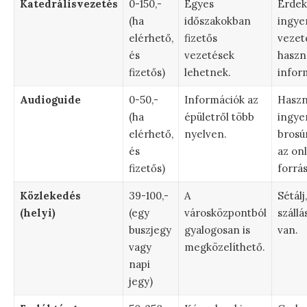
Katedrálisvezetés
0-150,-
Egyes
Érdek
(ha
időszakokban
ingye
elérhető,
fizetős
vezet
és
vezetések
haszn
fizetős)
lehetnek.
infor
Audioguide
0-50,-
Információk az
Haszn
(ha
épületről több
ingye
elérhető,
nyelven.
brosú
és
az on
fizetős)
forrás
Közlekedés
39-100,-
A
Sétálj
(helyi)
(egy
városközpontból
szállá
buszjegy
gyalogosan is
van.
vagy
megközelíthető.
napi
jegy)