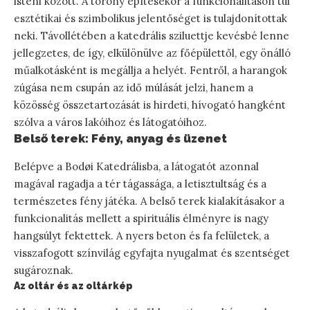
isteni között. A torony építésekor a funkcionalitáson túl
esztétikai és szimbolikus jelentőséget is tulajdonítottak
neki. Távollétében a katedrális sziluettje kevésbé lenne
jellegzetes, de így, elkülönülve az főépülettől, egy önálló
műalkotásként is megállja a helyét. Fentről, a harangok
zúgása nem csupán az idő múlását jelzi, hanem a
közösség összetartozását is hirdeti, hívogató hangként
szólva a város lakóihoz és látogatóihoz.
Belső terek: Fény, anyag és üzenet
Belépve a Bodøi Katedrálisba, a látogatót azonnal
magával ragadja a tér tágassága, a letisztultság és a
természetes fény játéka. A belső terek kialakításakor a
funkcionalitás mellett a spirituális élményre is nagy
hangsúlyt fektettek. A nyers beton és fa felületek, a
visszafogott színvilág egyfajta nyugalmat és szentséget
sugároznak.
Az oltár és az oltárkép