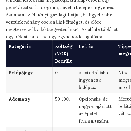
A Bodøi Katedrális meglátogatása alapvetően egy
pénztárcabarát program, mivel a belépés ingyenes.
Azonban az élményt gazdagíthatjuk, ha figyelembe
veszünk néhány opcionális költséget, és előre
megtervezzük a költségvetésünket. Az alábbi táblázat
egy példát mutat be egy egynapos látogatásra.
Kategória
Költség
Leírás
Tippe
(NOK) –
megt
Becsült
Belépőjegy
0,-
A katedrálisba
Nincs
ingyenes a
megta
belépés.
mivel
Adomány
50-100,-
Opcionális, de
Mérté
nagyon ajánlott
belát
az épület
válasz
fenntartására.