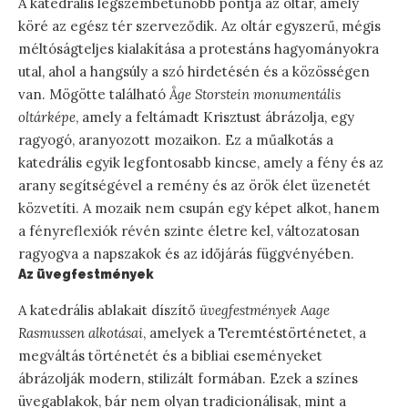
A katedrális legszembetűnőbb pontja az oltár, amely
köré az egész tér szerveződik. Az oltár egyszerű, mégis
méltóságteljes kialakítása a protestáns hagyományokra
utal, ahol a hangsúly a szó hirdetésén és a közösségen
van. Mögötte található
Åge Storstein monumentális
oltárképe
, amely a feltámadt Krisztust ábrázolja, egy
ragyogó, aranyozott mozaikon. Ez a műalkotás a
katedrális egyik legfontosabb kincse, amely a fény és az
arany segítségével a remény és az örök élet üzenetét
közvetíti. A mozaik nem csupán egy képet alkot, hanem
a fényreflexiók révén szinte életre kel, változatosan
ragyogva a napszakok és az időjárás függvényében.
Az üvegfestmények
A katedrális ablakait díszítő
üvegfestmények Aage
Rasmussen alkotásai
, amelyek a Teremtéstörténetet, a
megváltás történetét és a bibliai eseményeket
ábrázolják modern, stilizált formában. Ezek a színes
üvegablakok, bár nem olyan tradicionálisak, mint a