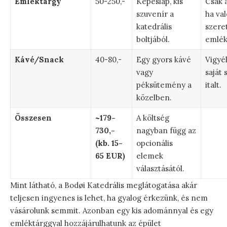
Emléktárgy
50-250,-
Képeslap, kis
Csak 
szuvenír a
ha va
katedrális
szere
boltjából.
emlék
Kávé/Snack
40-80,-
Egy gyors kávé
Vigyé
vagy
saját 
péksütemény a
italt.
közelben.
Összesen
~179-
A költség
730,-
nagyban függ az
(kb. 15-
opcionális
65 EUR)
elemek
választásától.
Mint látható, a Bodøi Katedrális meglátogatása akár
teljesen ingyenes is lehet, ha gyalog érkezünk, és nem
vásárolunk semmit. Azonban egy kis adománnyal és egy
emléktárggyal hozzájárulhatunk az épület