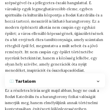
szépségével és a jellegzetes északi hangulattal. E
városkép egyik legmeghatározóbb eleme, egyben
spirituális és kulturális központja a Bodøi Katedrális és a
hozzá tartozó, messziről is látható harangtorony. Ez a
modern építészeti alkotás nem csupán egy egyházi
épület; a város ellenálló képességének, újjászületésének
és a hit erejének ékes tanúbizonysága, amely számtalan
rétegből épül fel, megmutatva a múlt sebeit és a jövő
reményét. Itt nem csupán egy épület történetébe
nyerünk betekintést, hanem a közösség lelkébe, egy
olyan hely szívébe, amely generációk óta nyújt
menedéket, inspirációt és összekapcsolódást.
Tartalom
Ez a részletes leírás segít majd abban, hogy ne csak a
Bodøi Katedrális és a harangtorony fizikai valóságát
ismerjük meg, hanem elmélyüljünk annak történelmi
kontextusában, építészeti különlegességeiben,