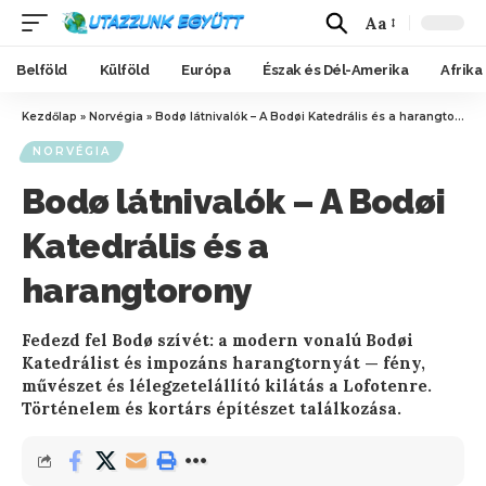
Aa
Belföld
Külföld
Európa
Észak és Dél-Amerika
Afrika
Kezdőlap
»
Norvégia
»
Bodø látnivalók – A Bodøi Katedrális és a harangtorony
NORVÉGIA
Bodø látnivalók – A Bodøi
Katedrális és a
harangtorony
Fedezd fel Bodø szívét: a modern vonalú Bodøi
Katedrálist és impozáns harangtornyát — fény,
művészet és lélegzetelállító kilátás a Lofotenre.
Történelem és kortárs építészet találkozása.