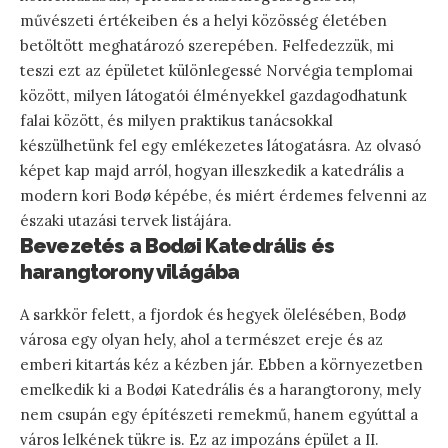
művészeti értékeiben és a helyi közösség életében
betöltött meghatározó szerepében. Felfedezzük, mi
teszi ezt az épületet különlegessé Norvégia templomai
között, milyen látogatói élményekkel gazdagodhatunk
falai között, és milyen praktikus tanácsokkal
készülhetünk fel egy emlékezetes látogatásra. Az olvasó
képet kap majd arról, hogyan illeszkedik a katedrális a
modern kori Bodø képébe, és miért érdemes felvenni az
északi utazási tervek listájára.
Bevezetés a Bodøi Katedrális és
harangtorony világába
A sarkkör felett, a fjordok és hegyek ölelésében, Bodø
városa egy olyan hely, ahol a természet ereje és az
emberi kitartás kéz a kézben jár. Ebben a környezetben
emelkedik ki a Bodøi Katedrális és a harangtorony, mely
nem csupán egy építészeti remekmű, hanem egyúttal a
város lelkének tükre is. Ez az impozáns épület a II.