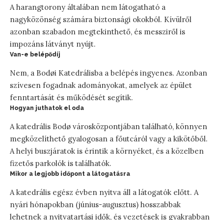
A harangtorony általában nem látogatható a
nagyközönség számára biztonsági okokból. Kívülről
azonban szabadon megtekinthető, és messziről is
impozáns látványt nyújt.
Van-e belépődíj
Nem, a Bodøi Katedrálisba a belépés ingyenes. Azonban
szívesen fogadnak adományokat, amelyek az épület
fenntartását és működését segítik.
Hogyan juthatok el oda
A katedrális Bodø városközpontjában található, könnyen
megközelíthető gyalogosan a főutcáról vagy a kikötőből.
A helyi buszjáratok is érintik a környéket, és a közelben
fizetős parkolók is találhatók.
Mikor a legjobb időpont a látogatásra
A katedrális egész évben nyitva áll a látogatók előtt. A
nyári hónapokban (június-augusztus) hosszabbak
lehetnek a nyitvatartási idők, és vezetések is gyakrabban