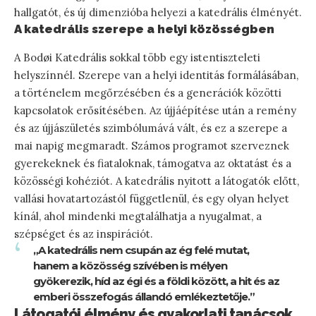
hallgatót, és új dimenzióba helyezi a katedrális élményét.
A katedrális szerepe a helyi közösségben
A Bodøi Katedrális sokkal több egy istentiszteleti
helyszínnél. Szerepe van a helyi identitás formálásában,
a történelem megőrzésében és a generációk közötti
kapcsolatok erősítésében. Az újjáépítése után a remény
és az újjászületés szimbólumává vált, és ez a szerepe a
mai napig megmaradt. Számos programot szerveznek
gyerekeknek és fiataloknak, támogatva az oktatást és a
közösségi kohéziót. A katedrális nyitott a látogatók előtt,
vallási hovatartozástól függetlenül, és egy olyan helyet
kínál, ahol mindenki megtalálhatja a nyugalmat, a
szépséget és az inspirációt.
„A katedrális nem csupán az ég felé mutat,
hanem a közösség szívében is mélyen
gyökerezik, híd az égi és a földi között, a hit és az
emberi összefogás állandó emlékeztetője.”
Látogatói élmény és gyakorlati tanácsok