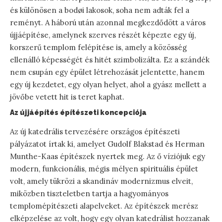
és különösen a bodøi lakosok, soha nem adták fel a
reményt. A háború után azonnal megkezdődött a város
újjáépítése, amelynek szerves részét képezte egy új,
korszerű templom felépítése is, amely a közösség
ellenálló képességét és hitét szimbolizálta. Ez a szándék
nem csupán egy épület létrehozását jelentette, hanem
egy új kezdetet, egy olyan helyet, ahol a gyász mellett a
jövőbe vetett hit is teret kaphat.
Az újjáépítés építészeti koncepciója
Az új katedrális tervezésére országos építészeti
pályázatot írtak ki, amelyet Gudolf Blakstad és Herman
Munthe-Kaas építészek nyertek meg. Az ő víziójuk egy
modern, funkcionális, mégis mélyen spirituális épület
volt, amely tükrözi a skandináv modernizmus elveit,
miközben tiszteletben tartja a hagyományos
templomépítészeti alapelveket. Az építészek merész
elképzelése az volt, hogy egy olyan katedrálist hozzanak