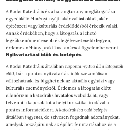
A Bodøi Katedrális és a harangtorony meglátogatása
egyedülálló élményt nyújt, akár vallási okból, akár
építészeti vagy kulturális érdeklődésből érkezik valaki.
Annak érdekében, hogy a látogatás a lehető
legzökkenőmentesebb és legélvezetesebb legyen,
érdemes néhány praktikus tanácsot figyelembe venni.
Nyitvatartási idők és belépés
A Bodøi Katedrális általában
naponta nyitva áll a látogatók
előtt
, bár a pontos nyitvatartási idők szezonálisan
változhatnak, és függhetnek az aktuális egyházi vagy
kulturális eseményektől. Érdemes a látogatás előtt
ellenőrizni a katedrális hivatalos weboldalát, vagy
felvenni a kapcsolatot a helyi turisztikai irodával a
pontos információkért.
A katedrálisba való belépés
általában ingyenes
, de szívesen fogadnak adományokat,
amelyek hozzájárulnak az épület fenntartásához és a