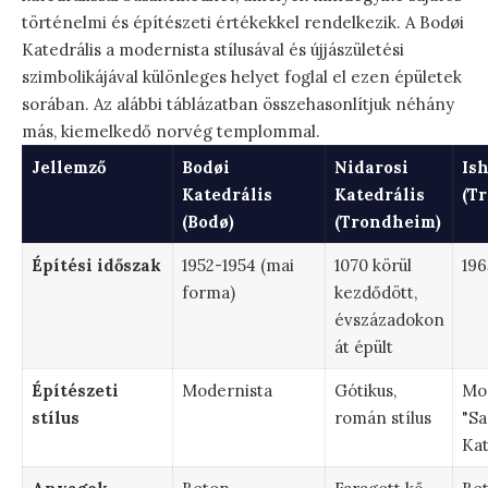
történelmi és építészeti értékekkel rendelkezik. A Bodøi
Katedrális a modernista stílusával és újjászületési
szimbolikájával különleges helyet foglal el ezen épületek
sorában. Az alábbi táblázatban összehasonlítjuk néhány
más, kiemelkedő norvég templommal.
Jellemző
Bodøi
Nidarosi
Is
Katedrális
Katedrális
(T
(Bodø)
(Trondheim)
Építési időszak
1952-1954 (mai
1070 körül
196
forma)
kezdődött,
évszázadokon
át épült
Építészeti
Modernista
Gótikus,
Mo
stílus
román stílus
"Sa
Kat