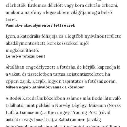
elérhetők. Érdemes délelőtt vagy kora délután érkezni,
amikor a napfény a legszebben világítja meg a belső
teret.
Vannak-e akadálymentesített részek
Igen, a katedrális főhajója és a legtöbb nyilvános területe
akadálymentesített, kerekesszékkel is jól
megközelíthető.
Lehet-e fotózni bent
Általában engedélyezett a fotózás, de kérjük, kapcsolja ki
a vakut, és tiszteletben tartsa az istentiszteletet, ha
éppen zajlik. Kérjük, legyen tapintatos a fotózás során.
Milyen egyéb látnivalók vannak a közelben
A Bodøi Katedrális közelében számos más Bodø látnivaló
található, mint például a Norvég Légügyi Múzeum (Norsk
Luftfartsmuseum), a Kjerringøy Trading Post (rövid
autóútra vagy buszútra), a Saltstraumen (a világ
legerősebb árapály áramlata), valamint a gyönyörű Rago