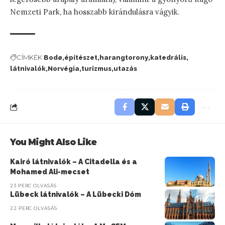
Nemzeti Park, ha hosszabb kirándulásra vágyik.
CÍMKÉK
Bodø
építészet
harangtorony
katedrális
látnivalók
Norvégia
turizmus
utazás
You Might Also Like
Kairó látnivalók – A Citadella és a
Mohamed Ali-mecset
23 PERC OLVASÁS
Lübeck látnivalók – A Lübecki Dóm
22 PERC OLVASÁS