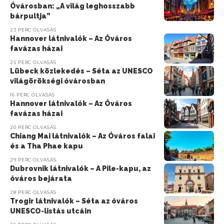
Óvárosban: „A világ leghosszabb
bárpultja”
23 PERC OLVASÁS
Hannover látnivalók – Az Óváros
favázas házai
25 PERC OLVASÁS
Lübeck közlekedés – Séta az UNESCO
világörökségi óvárosban
16 PERC OLVASÁS
Hannover látnivalók – Az Óváros
favázas házai
20 PERC OLVASÁS
Chiang Mai látnivalók – Az Óváros falai
és a Tha Phae kapu
29 PERC OLVASÁS
Dubrovnik látnivalók – A Pile-kapu, az
óváros bejárata
28 PERC OLVASÁS
Trogir látnivalók – Séta az óváros
UNESCO-listás utcáin