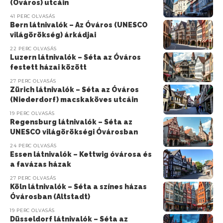
(Óváros) utcáin
41 PERC OLVASÁS
Bern látnivalók – Az Óváros (UNESCO
világörökség) árkádjai
22 PERC OLVASÁS
Luzern látnivalók – Séta az Óváros
festett házai között
27 PERC OLVASÁS
Zürich látnivalók – Séta az Óváros
(Niederdorf) macskaköves utcáin
19 PERC OLVASÁS
Regensburg látnivalók – Séta az
UNESCO világörökségi Óvárosban
24 PERC OLVASÁS
Essen látnivalók – Kettwig óvárosa és
a favázas házak
27 PERC OLVASÁS
Köln látnivalók – Séta a színes házas
Óvárosban (Altstadt)
19 PERC OLVASÁS
Düsseldorf látnivalók – Séta az