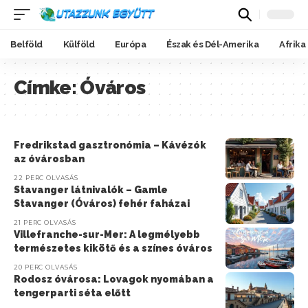
Belföld
Külföld
Európa
Észak és Dél-Amerika
Afrika
Címke:
Óváros
Fredrikstad gasztronómia – Kávézók
az óvárosban
22 PERC OLVASÁS
Stavanger látnivalók – Gamle
Stavanger (Óváros) fehér faházai
21 PERC OLVASÁS
Villefranche-sur-Mer: A legmélyebb
természetes kikötő és a színes óváros
20 PERC OLVASÁS
Rodosz óvárosa: Lovagok nyomában a
tengerparti séta előtt