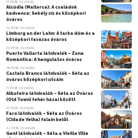
19 PERC OLVASÁS
Alcúdia (Mallorca): A családok
kedvence: Sekély víz és középkori
óváros
34 PERC OLVASÁS
Limburg an der Lahn: A tarka dóm és a
középkori favázas óváros
20 PERC OLVASÁS
Puerto Vallarta látnivalók – Zona
Romántica: A hangulatos óváros
28 PERC OLVASÁS
Castelo Branco látnivalók – Séta az
óváros középkori utcáin
17 PERC OLVASÁS
Albufeira látnivalók – Séta az Óváros
(Old Town) fehér házai között
21 PERC OLVASÁS
Faro látnivalók – Séta az Óváros
(Cidade Velha) falain belül
22 PERC OLVASÁS
Genf látnivalók – Séta a Vieille Ville