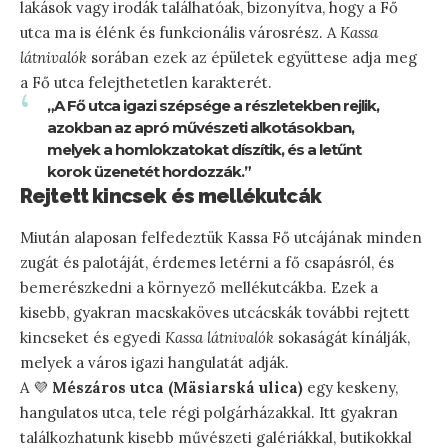
lakások vagy irodák találhatóak, bizonyítva, hogy a Fő
utca ma is élénk és funkcionális városrész. A
Kassa
látnivalók
sorában ezek az épületek együttese adja meg
a Fő utca felejthetetlen karakterét.
„A Fő utca igazi szépsége a részletekben rejlik,
azokban az apró művészeti alkotásokban,
melyek a homlokzatokat díszítik, és a letűnt
korok üzenetét hordozzák.”
Rejtett kincsek és mellékutcák
Miután alaposan felfedeztük Kassa Fő utcájának minden
zugát és palotáját, érdemes letérni a fő csapásról, és
bemerészkedni a környező mellékutcákba. Ezek a
kisebb, gyakran macskaköves utcácskák további rejtett
kincseket és egyedi
Kassa látnivalók
sokaságát kínálják,
melyek a város igazi hangulatát adják.
A 💜
Mészáros utca (Mäsiarská ulica)
egy keskeny,
hangulatos utca, tele régi polgárházakkal. Itt gyakran
találkozhatunk kisebb művészeti galériákkal, butikokkal