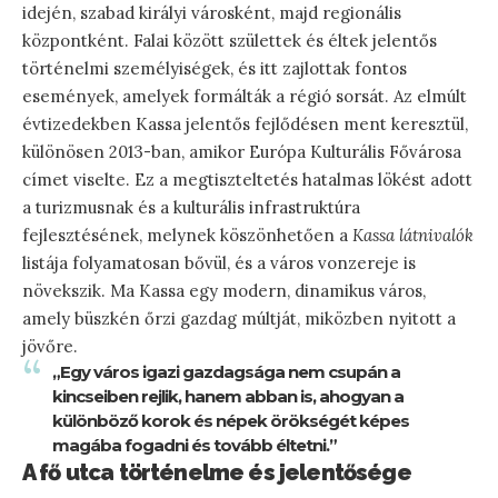
idején, szabad királyi városként, majd regionális
központként. Falai között születtek és éltek jelentős
történelmi személyiségek, és itt zajlottak fontos
események, amelyek formálták a régió sorsát. Az elmúlt
évtizedekben Kassa jelentős fejlődésen ment keresztül,
különösen 2013-ban, amikor Európa Kulturális Fővárosa
címet viselte. Ez a megtiszteltetés hatalmas lökést adott
a turizmusnak és a kulturális infrastruktúra
fejlesztésének, melynek köszönhetően a
Kassa látnivalók
listája folyamatosan bővül, és a város vonzereje is
növekszik. Ma Kassa egy modern, dinamikus város,
amely büszkén őrzi gazdag múltját, miközben nyitott a
jövőre.
„Egy város igazi gazdagsága nem csupán a
kincseiben rejlik, hanem abban is, ahogyan a
különböző korok és népek örökségét képes
magába fogadni és tovább éltetni.”
A fő utca történelme és jelentősége