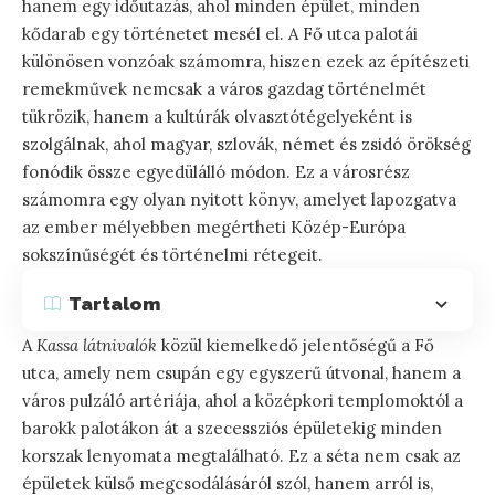
hanem egy időutazás, ahol minden épület, minden
kődarab egy történetet mesél el. A Fő utca palotái
különösen vonzóak számomra, hiszen ezek az építészeti
remekművek nemcsak a város gazdag történelmét
tükrözik, hanem a kultúrák olvasztótégelyeként is
szolgálnak, ahol magyar, szlovák, német és zsidó örökség
fonódik össze egyedülálló módon. Ez a városrész
számomra egy olyan nyitott könyv, amelyet lapozgatva
az ember mélyebben megértheti Közép-Európa
sokszínűségét és történelmi rétegeit.
Tartalom
A
Kassa látnivalók
közül kiemelkedő jelentőségű a Fő
utca, amely nem csupán egy egyszerű útvonal, hanem a
város pulzáló artériája, ahol a középkori templomoktól a
barokk palotákon át a szecessziós épületekig minden
korszak lenyomata megtalálható. Ez a séta nem csak az
épületek külső megcsodálásáról szól, hanem arról is,