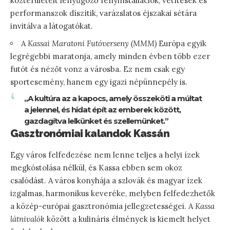
közterületeit lenyűgöző fényinstallációk, vetítések és
performanszok díszítik, varázslatos éjszakai sétára
invitálva a látogatókat.
A
Kassai Maratoni Futóverseny (MMM)
Európa egyik
legrégebbi maratonja, amely minden évben több ezer
futót és nézőt vonz a városba. Ez nem csak egy
sportesemény, hanem egy igazi népünnepély is.
„A kultúra az a kapocs, amely összeköti a múltat
a jelennel, és hidat épít az emberek között,
gazdagítva lelkünket és szellemünket.”
Gasztronómiai kalandok Kassán
Egy város felfedezése nem lenne teljes a helyi ízek
megkóstolása nélkül, és Kassa ebben sem okoz
csalódást. A város konyhája a szlovák és magyar ízek
izgalmas, harmonikus keveréke, melyben felfedezhetők
a közép-európai gasztronómia jellegzetességei. A
Kassa
látnivalók
között a kulináris élmények is kiemelt helyet