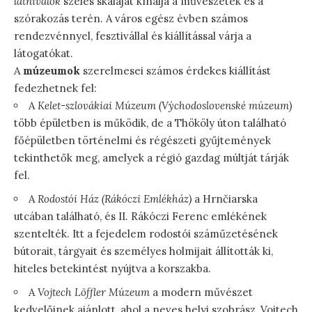
látnivalók
széles skáláját kínálja a művészetek és a
szórakozás terén. A város egész évben számos
rendezvénnyel, fesztivállal és kiállítással várja a
látogatókat.
A
múzeumok
szerelmesei számos érdekes kiállítást
fedezhetnek fel:
A
Kelet-szlovákiai Múzeum (Východoslovenské múzeum)
több épületben is működik, de a Thököly úton található
főépületben történelmi és régészeti gyűjtemények
tekinthetők meg, amelyek a régió gazdag múltját tárják
fel.
A
Rodostói Ház (Rákóczi Emlékház)
a Hrnčiarska
utcában található, és II. Rákóczi Ferenc emlékének
szentelték. Itt a fejedelem rodostói száműzetésének
bútorait, tárgyait és személyes holmijait állították ki,
hiteles betekintést nyújtva a korszakba.
A
Vojtech Löffler Múzeum
a modern művészet
kedvelőinek ajánlott, ahol a neves helyi szobrász, Vojtech