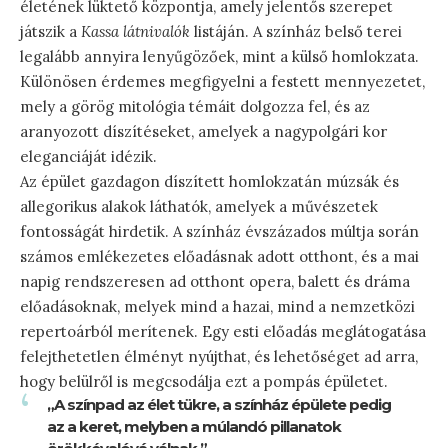
életének lüktető központja, amely jelentős szerepet
játszik a
Kassa látnivalók
listáján. A színház belső terei
legalább annyira lenyűgözőek, mint a külső homlokzata.
Különösen érdemes megfigyelni a festett mennyezetet,
mely a görög mitológia témáit dolgozza fel, és az
aranyozott díszítéseket, amelyek a nagypolgári kor
eleganciáját idézik.
Az épület gazdagon díszített homlokzatán múzsák és
allegorikus alakok láthatók, amelyek a művészetek
fontosságát hirdetik. A színház évszázados múltja során
számos emlékezetes előadásnak adott otthont, és a mai
napig rendszeresen ad otthont opera, balett és dráma
előadásoknak, melyek mind a hazai, mind a nemzetközi
repertoárból merítenek. Egy esti előadás meglátogatása
felejthetetlen élményt nyújthat, és lehetőséget ad arra,
hogy belülről is megcsodálja ezt a pompás épületet.
„A színpad az élet tükre, a színház épülete pedig
az a keret, melyben a múlandó pillanatok