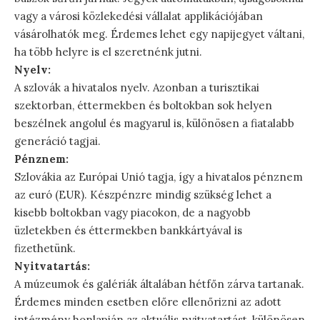
vagy a városi közlekedési vállalat applikációjában
vásárolhatók meg. Érdemes lehet egy napijegyet váltani,
ha több helyre is el szeretnénk jutni.
Nyelv:
A szlovák a hivatalos nyelv. Azonban a turisztikai
szektorban, éttermekben és boltokban sok helyen
beszélnek angolul és magyarul is, különösen a fiatalabb
generáció tagjai.
Pénznem:
Szlovákia az Európai Unió tagja, így a hivatalos pénznem
az euró (EUR). Készpénzre mindig szükség lehet a
kisebb boltokban vagy piacokon, de a nagyobb
üzletekben és éttermekben bankkártyával is
fizethetünk.
Nyitvatartás:
A múzeumok és galériák általában hétfőn zárva tartanak.
Érdemes minden esetben előre ellenőrizni az adott
intézmény honlapján az aktuális nyitvatartást, különösen