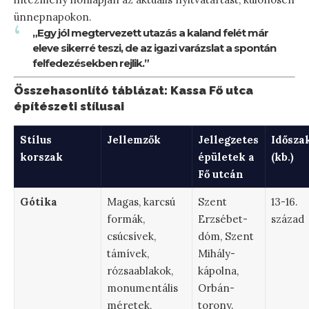
ünnepnapokon.
„Egy jól megtervezett utazás a kaland felét már
eleve sikerré teszi, de az igazi varázslat a spontán
felfedezésekben rejlik.”
Összehasonlító táblázat: Kassa Fő utca
építészeti stílusai
Stílus
Jellemzők
Jellegzetes
Idősza
korszak
épületek a
(kb.)
Fő utcán
Gótika
Magas, karcsú
Szent
13-16.
formák,
Erzsébet-
század
csúcsívek,
dóm, Szent
támívek,
Mihály-
rózsaablakok,
kápolna,
monumentális
Orbán-
méretek,
torony.