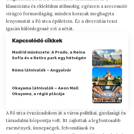
klasszicista és eklektikus stílusokig, egészen a szecesszió
virágzó formavilágáig, minden korszak meghagyta
lenyomatát a Fő utca épületein. Ez a diverzitás teszi
igazán különlegessé ezt a sétát.
Kapcsolódó cikkek
Madrid művészete: A Prado, a Reina
Sofía és a Retiro park egy hétvégén
Róma látnivalók – Angyalvár
Okayama látnivalók – Aeon Mall
Okayama, a régió plázája
A Fő utca évszázadokon át a város politikai, gazdasági és
társadalmi központja volt. Itt zajlottak a legfontosabb
események, ünnepségek, felvonulások és