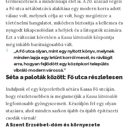
természetesen a mindennapi élet is. A 20. század végén
a Fő utca sétálóutcává alakítása egy modern korra adott
válasz volt, melynek célja az volt, hogy megőrizze a
történelmi hangulatot, miközben biztosítja a kellemes és
nyugodt kikapcsolódást a helyiek és a látogatók számára.
Ezt a változást követően a
Kassa látnivalók
központja
még inkább barátságosabbá vált.
„A Fő utca olyan, mint egy nyitott könyv, melynek
minden lapja egy letűnt korról mesél, és rávilágít
arra, hogyan fejlődött egy középkori település
vibráló modern várossá.”
Séta a paloták között: Fő utca részletesen
Induljunk el egy képzeletbeli sétára Kassa Fő utcáján,
hogy részletesebben is megismerjük a
Kassa látnivalók
legfontosabb gyöngyszemeit. Készüljön fel egy olyan
utazásra, ahol minden sarkon újabb és újabb építészeti
csodák várnak!
A Szent Erzsébet-dóm és környezete