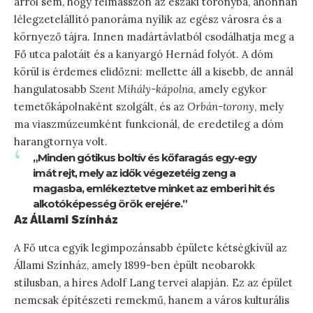
arról sem, hogy felmásszon az északi toronyba, ahonnan
lélegzetelállító panoráma nyílik az egész városra és a
környező tájra. Innen madártávlatból csodálhatja meg a
Fő utca palotáit és a kanyargó Hernád folyót. A dóm
körül is érdemes elidőzni: mellette áll a kisebb, de annál
hangulatosabb
Szent Mihály-kápolna
, amely egykor
temetőkápolnaként szolgált, és az
Orbán-torony
, mely
ma viaszmúzeumként funkcionál, de eredetileg a dóm
harangtornya volt.
„Minden gótikus boltív és kőfaragás egy-egy
imát rejt, mely az idők végezetéig zeng a
magasba, emlékeztetve minket az emberi hit és
alkotóképesség örök erejére.”
Az Állami Színház
A Fő utca egyik legimpozánsabb épülete kétségkívül az
Állami Színház, amely 1899-ben épült neobarokk
stílusban, a híres Adolf Lang tervei alapján. Ez az épület
nemcsak építészeti remekmű, hanem a város kulturális