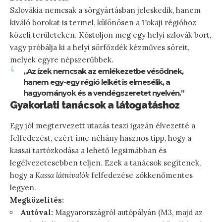
Szlovákia nemcsak a sörgyártásban jeleskedik, hanem
kiváló borokat is termel, különösen a Tokaji régióhoz
közeli területeken. Kóstoljon meg egy helyi szlovák bort,
vagy próbálja ki a helyi sörfőzdék kézműves söreit,
melyek egyre népszerűbbek.
„Az ízek nemcsak az emlékezetbe vésődnek,
hanem egy-egy régió lelkét is elmesélik, a
hagyományok és a vendégszeretet nyelvén.”
Gyakorlati tanácsok a látogatáshoz
Egy jól megtervezett utazás teszi igazán élvezetté a
felfedezést, ezért íme néhány hasznos tipp, hogy a
kassai tartózkodása a lehető legsimábban és
legélvezetesebben teljen. Ezek a tanácsok segítenek,
hogy a
Kassa látnivalók
felfedezése zökkenőmentes
legyen.
Megközelítés:
Autóval:
Magyarországról autópályán (M3, majd az