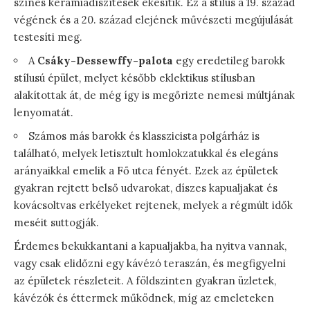
színes kerámiadíszítések ékesítik. Ez a stílus a 19. század
végének és a 20. század elejének művészeti megújulását
testesíti meg.
A
Csáky-Dessewffy-palota
egy eredetileg barokk
stílusú épület, melyet később eklektikus stílusban
alakítottak át, de még így is megőrizte nemesi múltjának
lenyomatát.
Számos más barokk és klasszicista polgárház is
található, melyek letisztult homlokzatukkal és elegáns
arányaikkal emelik a Fő utca fényét. Ezek az épületek
gyakran rejtett belső udvarokat, díszes kapualjakat és
kovácsoltvas erkélyeket rejtenek, melyek a régmúlt idők
meséit suttogják.
Érdemes bekukkantani a kapualjakba, ha nyitva vannak,
vagy csak elidőzni egy kávézó teraszán, és megfigyelni
az épületek részleteit. A földszinten gyakran üzletek,
kávézók és éttermek működnek, míg az emeleteken