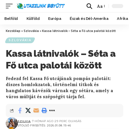
Aa
Belföld
Külföld
Európa
Észak és Dél-Amerika
Afrika
Kezdőlap
»
Szlovákia
»
Kassa látnivalók – Séta a Fő utca palotái között
SZLOVÁKIA
Kassa látnivalók – Séta a
Fő utca palotái között
Fedezd fel Kassa Fő utcájának pompás palotáit:
díszes homlokzatok, történelmi titkok és
hangulatos kávézók várnak egy sétára, amely a
város múltját és szépségét tárja fel.
SZILVIA
7 HÓNAP AGO
29 PERC OLVASÁS
UTOLSÓ FRISSÍTÉS: 2026.01.08. 19:46