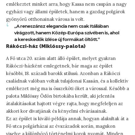
emlékeztet minket arra, hogy Kassa nem csupán a nagy
egyházi vagy állami épületek, hanem a gazdag polgárok
gyönyörű otthonainak városa is volt.
„A reneszánsz elegancia nem csak Itáliában
virágzott, hanem Közép-Európa szívében is, ahol
a kereskedők ízlése új formákat öltött.”
Rákóczi-ház (Miklóssy-palota)
A Fő utca 20. szám alatt álló épület, melyet gyakran
Rákóczi-házként emlegetnek, bár maga az épület
későbbi, 18. századi barokk stílusú. Azonban a Rákóczi
családnak valóban voltak tulajdonai Kassán, és a kollektív
emlékezet még ma is összeköti őket a várossal. Később a
palota Miklóssy Ödön birtokába került, aki jelentős
átalakításokat hajtott végre rajta, hogy megfeleljen az
akkori kor divatjának és kényelmi elvárásainak.
Ez az épület is kiváló példája annak, hogyan alakultak át a
Fő utca polgárházai az évszázadok során, magukon
viselve a különböző történelmi korok nyomát. Minden