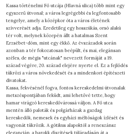
Kassa történelmi Fő utcája (Hlavná ulica) több mint egy
egyszerű útvonal; a város legrégebbi és legfontosabb
tengelye, amely a középkor óta a város életének
szívverését adja. Eredetileg egy hosszúkás, orsó alakú
tér volt, melynek közepén állt a hatalmas Szent
Erzsébet-dóm, mint egy ékkő. Az évszázadok során
azonban a tér fokozatosan beépült, és mai, elegánsan
széles, de mégis "utcának" nevezett formáját a 19.
század végére, 20. század elejére nyerte el. Ez a fejlődés
tükrözi a város növekedését és a mindenkori építészeti
divatokat.
Kassa, fekvésénél fogva, fontos kereskedelmi útvonalak
metszéspontjában feküdt, ami lehetővé tette, hogy
hamar virágzó kereskedővárossá váljon. A Fő utca
mentén álló paloták és polgárházak a gazdag
kereskedők, nemesek és egyházi méltóságok ízlését és
vagyonát tükrözik. A gótikus alapoktól a reneszánsz
elegancián, a barokk díszítések túláradásán át a