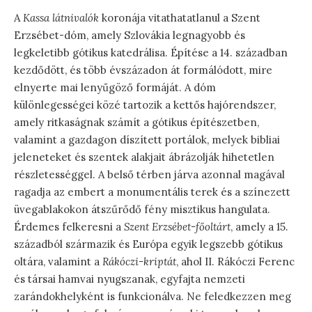
A
Kassa látnivalók
koronája vitathatatlanul a Szent
Erzsébet-dóm, amely Szlovákia legnagyobb és
legkeletibb gótikus katedrálisa. Építése a 14. században
kezdődött, és több évszázadon át formálódott, mire
elnyerte mai lenyűgöző formáját. A dóm
különlegességei közé tartozik a kettős hajórendszer,
amely ritkaságnak számít a gótikus építészetben,
valamint a gazdagon díszített portálok, melyek bibliai
jeleneteket és szentek alakjait ábrázolják hihetetlen
részletességgel. A belső térben járva azonnal magával
ragadja az embert a monumentális terek és a színezett
üvegablakokon átszűrődő fény misztikus hangulata.
Érdemes felkeresni a
Szent Erzsébet-főoltárt
, amely a 15.
századból származik és Európa egyik legszebb gótikus
oltára, valamint a
Rákóczi-kriptát
, ahol II. Rákóczi Ferenc
és társai hamvai nyugszanak, egyfajta nemzeti
zarándokhelyként is funkcionálva. Ne feledkezzen meg