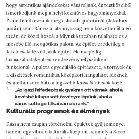
hogy autentikus ajándékokat vásároljunk, és testközelből
ismerkedjünk meg a helyi kézműves hagyományokkal.
És ne feledkezzünk meg a
Jakab-palotáról (Jakabov
palác)
sem. Bár ez a látványosság nem közvetlenül a Fő
utcán, de közel hozzá, a Mlynská utcában található ez a
mesébe illő, neogótikus palota. Az épület eredetileg a
Jakab családé volt, akik építették, ma pedig
luxusszállodaként és rendezvényhelyszínként
funkcionál. A palota egyedülálló építészete, a tornyok és
a díszítések romantikus, középkori hangulatot idéznek,
és méltán sorolható a legszebb
Kassa látnivalók
közé.
„Az igazi felfedezések gyakran ott várnak, ahol a
kevésbé kitaposott ösvényre lépünk, ahol a
város suttogó titkai várnak ránk.”
Kulturális programok és élmények
Kassa nem csupán történelmi épületek gyűjteménye,
hanem egy vibráló kulturális központ is, amely a
Kassa