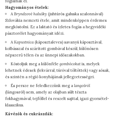
foglalnak el.
Hagyományos ételek:
A
Bryndzové halušky
(juhtúrós galuska szalonnával)
Szlovákia nemzeti étele, amit mindenképpen érdemes
megkóstolni. Ez a laktató és ízletes fogás a hegyvidéki
pásztorélet hagyományait idézi.
A
Kapustnica
(káposztaleves) savanyú káposztával,
kolbásszal és szárított gombával készül, különösen
népszerű télen és az ünnepi időszakokban.
Kóstoljuk meg a különféle
gombócokat
is, melyek
lehetnek édesek (lekvárral, túróval töltöttek) vagy sósak,
és szintén a régió konyhájának jellegzetességei.
És persze ne feledkezzünk meg a
langošról
(lángosról) sem, amely az olajban sült tészta
fokhagymával, tejföllel és reszelt sajttal, igazi gyorsétel-
klasszikus.
Kávézók és cukrászdák: