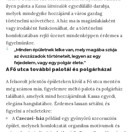
ilyen palota a
Kassa látnivalók
egyedülálló darabja,
melyek mindegyike hozzájárul a város gazdag
történelmi szövetéhez. A ház ma is magánlakásként
vagy irodaként funkcionálhat, de a történelmi
homlokzatában rejlő üzenet mindenképpen érdemes a
figyelmünkre.
„Minden épületnek lelke van, mely magába szívja
az évszázadok történeteit, legyen az egy
fejedelem, vagy egy polgár élete.”
A Fő utca további palotái és polgárházai
A felsorolt jelentős épületeken kívül a Fő utca mentén
még számos más, figyelemre méltó palota és polgárház
található, amelyek mind hozzájárulnak Kassa egyedi,
elegáns hangulatához. Érdemes lassan sétálni, és
figyelni a részletekre:
A
Czeczei-ház
például egy gyönyörű szecessziós
épület, melynek homlokzatát organikus motívumok és