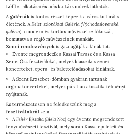
Löffler alkotásai és más kortárs művek láthatók.
A
galériák
is fontos részét képezik a város kulturális
életének. A
Kelet-szlovákiai Galéria (Východoslovenská
galéria)
a modern és kortárs művészetre fókuszál,
bemutatva a régió művészeinek munkáit.
Zenei rendezvények
is gazdagítják a kínálatot:
Évente megrendezik a Kassai Tavasz és a Kassa
Zenei Ősz fesztiválokat, melyek klasszikus zenei
koncerteket, opera- és balettelőadásokat kínálnak.
A Szent Erzsébet-dómban gyakran tartanak
orgonakoncerteket, melyek páratlan akusztikai élményt
nyújtanak.
És természetesen ne feledkezzünk meg a
fesztiválokról
sem:
A
Fehér Éjszaka (Biela Noc)
egy évente megrendezett
fényművészeti fesztivál, mely során Kassa épületeit és