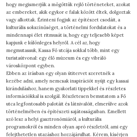
hogy megismerjük a mögöttük rejlő történeteket, azokat
az embereket, akik egykor e falak között éltek, dolgoztak
vagy alkottak. Érinteni fogjuk az építészet csodáit, a
kulturális sokszínűséget, a történelmi fordulatokat és a
mindennapi élet ritmusát is, hogy egy teljesebb képet
kapjunk e különleges helyről. A cél az, hogy
megmutassuk, Kassa Fő utcája sokkal több, mint egy
turistaútvonal: egy élő múzeum és egy vibráló
városközpont egyben.
Ebben az írásban egy olyan útitervet szeretnék a
kezébe adni, amely nemcsak inspirációt nyújt egy kassai
kiránduláshoz, hanem gyakorlati tippekkel és részletes
információkkal is szolgál. Részletesen bemutatom a Fő
utca legfontosabb palotáit és látnivalóit, elmerülve azok
történelmében és építészeti sajátosságaiban. Emellett
szó lesz a helyi gasztronómiáról, a kulturális
programokról és minden olyan apró részletről, ami egy
felejthetetlen utazáshoz hozzájárulhat. Kérem, kísérjen