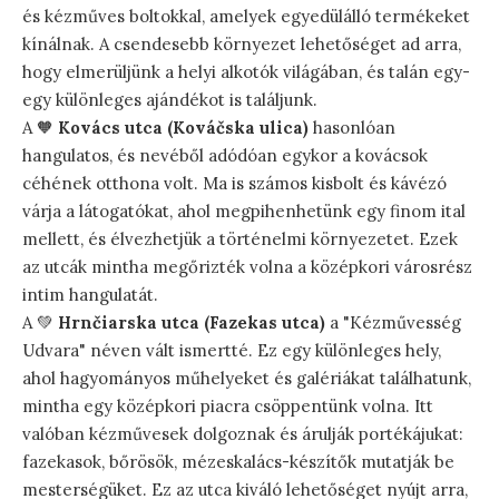
és kézműves boltokkal, amelyek egyedülálló termékeket
kínálnak. A csendesebb környezet lehetőséget ad arra,
hogy elmerüljünk a helyi alkotók világában, és talán egy-
egy különleges ajándékot is találjunk.
A 🧡
Kovács utca (Kováčska ulica)
hasonlóan
hangulatos, és nevéből adódóan egykor a kovácsok
céhének otthona volt. Ma is számos kisbolt és kávézó
várja a látogatókat, ahol megpihenhetünk egy finom ital
mellett, és élvezhetjük a történelmi környezetet. Ezek
az utcák mintha megőrizték volna a középkori városrész
intim hangulatát.
A 💚
Hrnčiarska utca (Fazekas utca)
a "Kézművesség
Udvara" néven vált ismertté. Ez egy különleges hely,
ahol hagyományos műhelyeket és galériákat találhatunk,
mintha egy középkori piacra csöppentünk volna. Itt
valóban kézművesek dolgoznak és árulják portékájukat:
fazekasok, bőrösök, mézeskalács-készítők mutatják be
mesterségüket. Ez az utca kiváló lehetőséget nyújt arra,