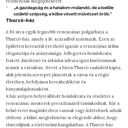
rezidenciák megépítéséért.
„A gazdagság és a hatalom múlandó, de a belőle
születő szépség, a kőbe vésett művészet örök.”
Thurzó-ház
A Fő utca egyik legszebb reneszánsz polgárháza a
Thurzó-ház, amely a 16. századból származik. Ezen az
épületen keresztül érezhető igazán a reneszánsz stílus
eleganciája és arányossága. Jellegzetes homlokzata,
festett díszítései és árkádos udvara igazi kuriózumnak
számít a városban. Nevét a híres Thurzó családról kapta,
akik jelentős szerepet játszottak a város és a régió
életében, befolyásos kereskedőként és
bányatulajdonosként.
A ház szépen helyreállított homlokzata és részletei a
reneszánsz mesterek precizitásáról tanúskodnak. Bár a
belső terei magánkézben vannak vagy üzleteknek adnak
otthont, a külső megtekintése is elegendő ahhoz, hogy
elmerüljünk a történelmi hangulatban. A Thurzó-ház