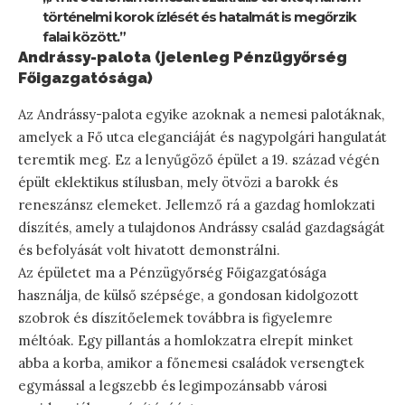
történelmi korok ízlését és hatalmát is megőrzik
falai között.”
Andrássy-palota (jelenleg Pénzügyőrség
Főigazgatósága)
Az Andrássy-palota egyike azoknak a nemesi palotáknak,
amelyek a Fő utca eleganciáját és nagypolgári hangulatát
teremtik meg. Ez a lenyűgöző épület a 19. század végén
épült eklektikus stílusban, mely ötvözi a barokk és
reneszánsz elemeket. Jellemző rá a gazdag homlokzati
díszítés, amely a tulajdonos Andrássy család gazdagságát
és befolyását volt hivatott demonstrálni.
Az épületet ma a Pénzügyőrség Főigazgatósága
használja, de külső szépsége, a gondosan kidolgozott
szobrok és díszítőelemek továbbra is figyelemre
méltóak. Egy pillantás a homlokzatra elrepít minket
abba a korba, amikor a főnemesi családok versengtek
egymással a legszebb és legimpozánsabb városi