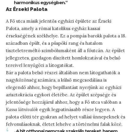
harmonikus egységben.”
Az Érseki Palota
A Fő utca másik jelentős egyházi épülete az Érseki
Palota, amely a római katolikus egyház kassai
érsekségének székhelye. Ez a pompás barokk palota a 18.
században épült, és a püspöki rang és hatalom
tiszteletreméltó szimbólumaként áll a főutcán. Az épület
jellegzetes, gazdagon díszített homlokzatával és belső
tereivel lenyűgözi a látogatókat.
Bár a palota belső részei általában nem látogathatók a
nagyközönség számára, a külső megcsodálása is
elegendő ahhoz, hogy bepillantást nyerjünk az egyházi
arisztokrácia egykori életébe. Az épület szépsége és
jelentősége hozzájárul ahhoz, hogy a Fő utca valóban a
Kassa látnivalók
egyik legpatinásabb része legyen. A
palota előtti tér gyakran ad helyet vallási ünnepeknek és
felvonulásoknak, életet lehelve a történelmi falak közé.
„A hit otthonai nemcsak szakrális tereket, hanem