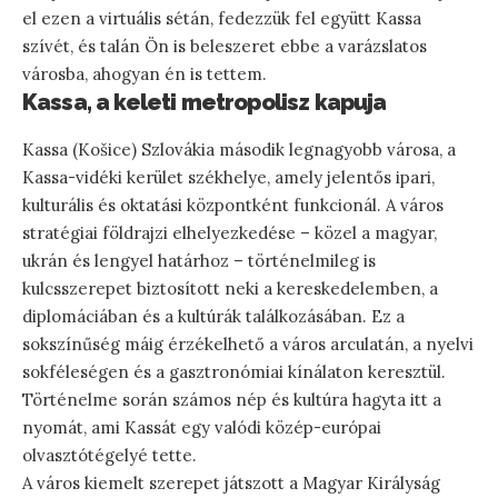
el ezen a virtuális sétán, fedezzük fel együtt Kassa
szívét, és talán Ön is beleszeret ebbe a varázslatos
városba, ahogyan én is tettem.
Kassa, a keleti metropolisz kapuja
Kassa (Košice) Szlovákia második legnagyobb városa, a
Kassa-vidéki kerület székhelye, amely jelentős ipari,
kulturális és oktatási központként funkcionál. A város
stratégiai földrajzi elhelyezkedése – közel a magyar,
ukrán és lengyel határhoz – történelmileg is
kulcsszerepet biztosított neki a kereskedelemben, a
diplomáciában és a kultúrák találkozásában. Ez a
sokszínűség máig érzékelhető a város arculatán, a nyelvi
sokféleségen és a gasztronómiai kínálaton keresztül.
Történelme során számos nép és kultúra hagyta itt a
nyomát, ami Kassát egy valódi közép-európai
olvasztótégelyé tette.
A város kiemelt szerepet játszott a Magyar Királyság