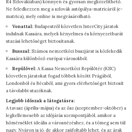
R4 Szlovákiában) könnyen és gyorsan megközelíthető.
Ne feledkezzen meg a szlovák autópálya-matricáról (e-
matrica), mely online is megvásárolható.
Vonattal:
Budapestről közvetlen InterCity járatok
indulnak Kassára, melyek kényelmes és környezetbarát
utazási lehetőséget biztosítanak.
Busszal:
Számos nemzetközi buszjárat is közlekedik
Kassára különböző európai városokból.
Repülővel:
A Kassa Nemzetközi Repülőtér (KSC)
közvetlen járatokat fogad többek között Prágából,
Londonból és Bécsből, ami gyors elérhetőséget biztosít
a távolabbi utazóknak.
Legjobb időszak a látogatásra:
A tavasz (április-május) és az ősz (szeptember-október) a
legkellemesebb az időjárás szempontjából, amikor a
hőmérséklet ideális a városnézéshez, és a tömeg sem túl
nagy. Nyáron is jó, de akkor zsúfoltabb lehet, és az árak