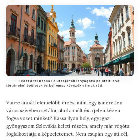
Fedezd fel Kassa Fő utcájának lenyűgöző palotáit, ahol
történelmi épületek és kellemes kávézók várnak rád.
Van-e annál felemelőbb érzés, mint egy ismeretlen
város szívében sétálni, ahol a múlt és a jelen kézen
fogva vezet minket? Kassa ilyen hely, egy igazi
gyöngyszem Szlovákia keleti részén, amely már régóta
foglalkoztatja a képzeletemet. Nem csupán egy úti cél,