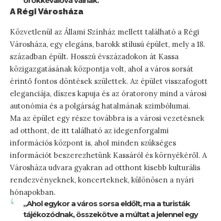
örökkévalóvá válnak.”
A Régi Városháza
Közvetlenül az Állami Színház mellett található a Régi
Városháza, egy elegáns, barokk stílusú épület, mely a 18.
században épült. Hosszú évszázadokon át Kassa
közigazgatásának központja volt, ahol a város sorsát
érintő fontos döntések születtek. Az épület visszafogott
eleganciája, díszes kapuja és az óratorony mind a városi
autonómia és a polgárság hatalmának szimbólumai.
Ma az épület egy része továbbra is a városi vezetésnek
ad otthont, de itt található az idegenforgalmi
információs központ is, ahol minden szükséges
információt beszerezhetünk Kassáról és környékéről. A
Városháza udvara gyakran ad otthont kisebb kulturális
rendezvényeknek, koncerteknek, különösen a nyári
hónapokban.
„Ahol egykor a város sorsa eldőlt, ma a turisták
tájékozódnak, összekötve a múltat a jelennel egy