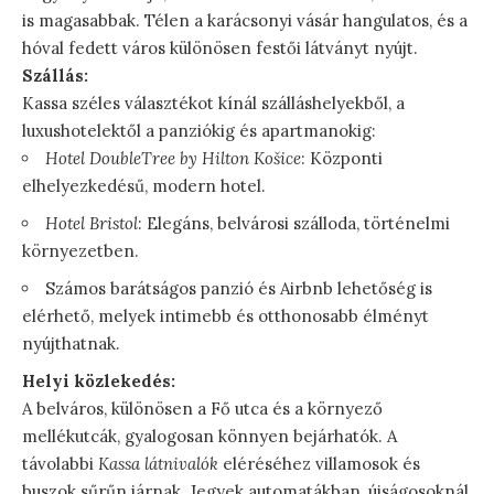
is magasabbak. Télen a karácsonyi vásár hangulatos, és a
hóval fedett város különösen festői látványt nyújt.
Szállás:
Kassa széles választékot kínál szálláshelyekből, a
luxushotelektől a panziókig és apartmanokig:
Hotel DoubleTree by Hilton Košice
: Központi
elhelyezkedésű, modern hotel.
Hotel Bristol
: Elegáns, belvárosi szálloda, történelmi
környezetben.
Számos barátságos panzió és Airbnb lehetőség is
elérhető, melyek intimebb és otthonosabb élményt
nyújthatnak.
Helyi közlekedés:
A belváros, különösen a Fő utca és a környező
mellékutcák, gyalogosan könnyen bejárhatók. A
távolabbi
Kassa látnivalók
eléréséhez villamosok és
buszok sűrűn járnak. Jegyek automatákban, újságosoknál