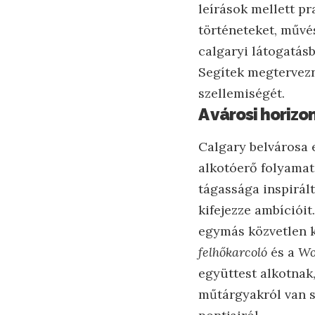
leírások mellett pr
történeteket, művé
calgaryi látogatás
Segítek megtervezn
szellemiségét.
A városi horiz
Calgary belvárosa 
alkotóerő folyamat
tágassága inspirált
kifejezze ambícióit
egymás közvetlen k
felhőkarcoló
és a
Wo
együttest alkotna
műtárgyakról van s