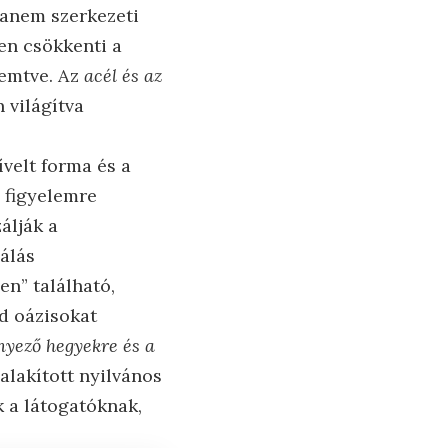
hanem szerkezeti
ben csökkenti a
remtve. Az
acél és az
 világítva
velt forma és a
 figyelemre
álják a
álás
n” található,
d oázisokat
rnyező hegyekre és a
ialakított nyilvános
k a látogatóknak,