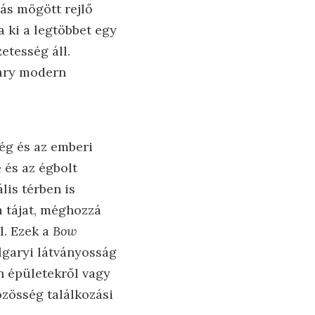
tás mögött rejlő
 ki a legtöbbet egy
etesség áll.
gary modern
ég és az emberi
 és az égbolt
lis térben is
a tájat, méghozzá
l. Ezek a
Bow
lgaryi látványosság
 épületekről vagy
özösség találkozási