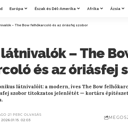
ld
Európa
Észak és Dél-Amerika
Afrika
Ázsia
tnivalók – The Bow felhőkarcoló és az óriásfej szobor
 látnivalók – The B
coló és az óriásfej 
onikus látnivalóit: a modern, íves The Bow felhőkar
ásfej szobor titokzatos jelenlétét — kortárs építész
a.
AGO
21 PERC OLVASÁS
MEGOS
026.01.15. 02:03