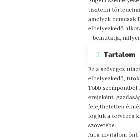
Engem személyesen
tisztelni történelm
amelyek nemcsak fu
elhelyezkedő alkot
– bemutatja, milyen
Tartalom
Ez a szöveges utaz
elhelyezkedő, tito
Több szempontból i
erejeként, gazdasá
felejthetetlen élmé
fogjuk a tervezés ki
szövetébe.
Arra invitálom önt,