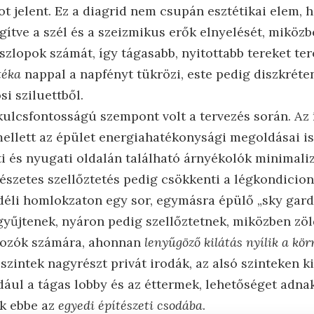
ot jelent. Ez a diagrid nem csupán esztétikai elem, 
segítve a szél és a szeizmikus erők elnyelését, miköz
szlopok számát, így tágasabb, nyitottabb tereket te
téka
nappal a napfényt tükrözi, este pedig diszkréten
si sziluettből.
kulcsfontosságú szempont volt a tervezés során. Az í
mellett az épület energiahatékonysági megoldásai is
ti és nyugati oldalán található árnyékolók minimaliz
mészetes szellőztetés pedig csökkenti a légkondicion
déli homlokzaton egy sor, egymásra épülő „sky garde
gyűjtenek, nyáron pedig szellőztetnek, miközben zöl
lgozók számára, ahonnan
lenyűgöző kilátás nyílik a kö
ő szintek nagyrészt privát irodák, az alsó szinteken k
dául a tágas lobby és az éttermek, lehetőséget adna
k ebbe az
egyedi építészeti csodába
.