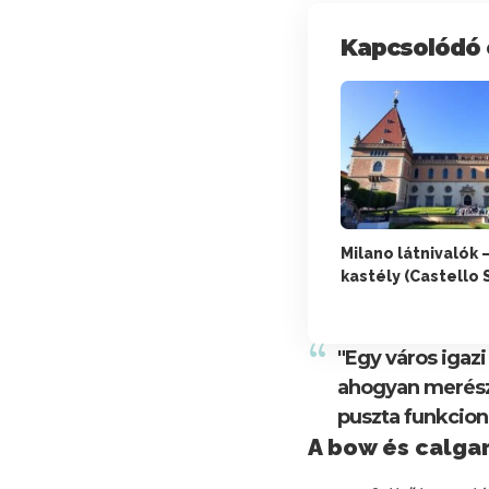
Kapcsolódó 
Milano látnivalók 
kastély (Castello
"Egy város igaz
ahogyan merésze
puszta funkciona
A bow és calga