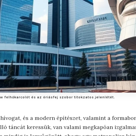
w felhőkarcolót és az óriásfej szobor titokzatos jelenlétét.
 hívogat, és a modern építészet, valamint a formabo
ló táncát keressük, van valami megkapóan izgalma