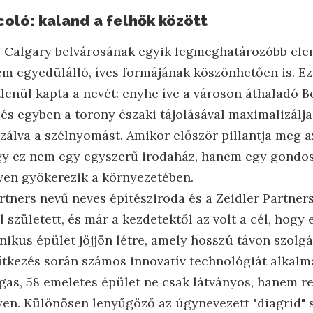
oló: kaland a felhők között
ó Calgary belvárosának egyik legmeghatározóbb el
em egyedülálló, íves formájának köszönhetően is. E
lenül kapta a nevét: enyhe íve a városon áthaladó B
 és egyben a torony északi tájolásával maximalizálj
izálva a szélnyomást. Amikor először pillantja meg 
ogy ez nem egy egyszerű irodaház, hanem egy gondo
yen gyökerezik a környezetében.
artners nevű neves építésziroda és a Zeidler Partner
született, és már a kezdetektől az volt a cél, hogy 
nikus épület jöjjön létre, amely hosszú távon szolgál
ítkezés során számos innovatív technológiát alkalm
as, 58 emeletes épület ne csak látványos, hanem r
gyen. Különösen lenyűgöző az úgynevezett "diagrid" 