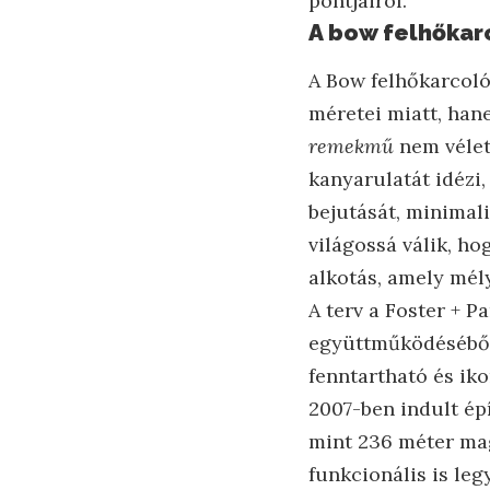
pontjairól.
A bow felhőkarc
A Bow felhőkarcol
méretei miatt, han
remekmű
nem vélet
kanyarulatát idézi,
bejutását, minimal
világossá válik, h
alkotás, amely mél
A terv a Foster + P
együttműködéséből 
fenntartható és iko
2007-ben indult ép
mint 236 méter mag
funkcionális is le