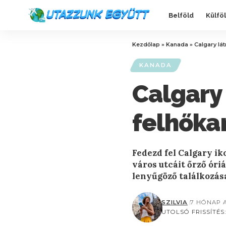
Belföld
Külfö
Kezdőlap
»
Kanada
»
Calgary lá
KANADA
Calgary
felhőkar
Fedezd fel Calgary ik
város utcáit őrző óri
lenyűgöző találkozás
SZILVIA
7 HÓNAP 
UTOLSÓ FRISSÍTÉS: 2