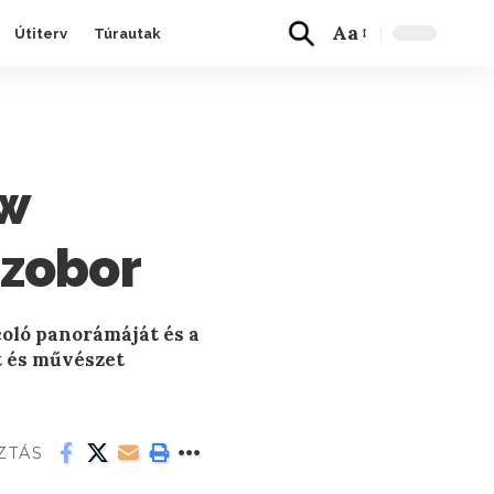
Aa
Útiterv
Túrautak
ow
szobor
coló panorámáját és a
et és művészet
ZTÁS