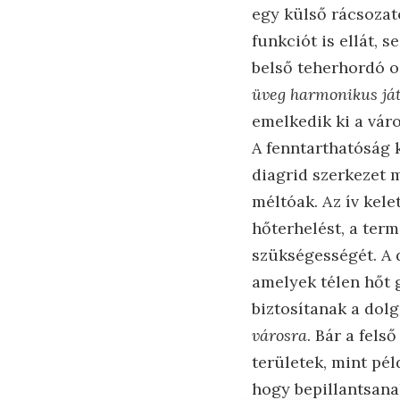
egy külső rácsozat
funkciót is ellát, 
belső teherhordó o
üveg harmonikus já
emelkedik ki a váro
A fenntarthatóság 
diagrid szerkezet 
méltóak. Az ív kele
hőterhelést, a ter
szükségességét. A 
amelyek télen hőt 
biztosítanak a do
városra
. Bár a fels
területek, mint pél
hogy bepillantsana