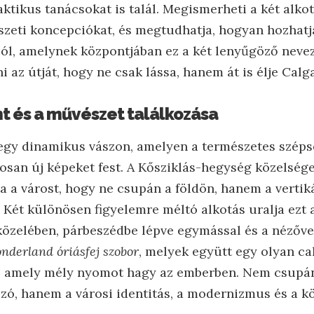
aktikus tanácsokat is talál. Megismerheti a két alko
szeti koncepciókat, és megtudhatja, hogyan hozhatja
ból, amelynek központjában ez a két lenyűgöző nevez
i az útját, hogy ne csak lássa, hanem át is élje Cal
ont és a művészet találkozása
egy dinamikus vászon, amelyen a természetes széps
osan új képeket fest. A Kősziklás-hegység közelsége
a a várost, hogy ne csupán a földön, hanem a vertiká
. Két különösen figyelemre méltó alkotás uralja ezt 
özelében, párbeszédbe lépve egymással és a nézőve
nderland óriásfej szobor
, melyek együtt egy olyan ca
k, amely mély nyomot hagy az emberben. Nem csupán
zó, hanem a városi identitás, a modernizmus és a k