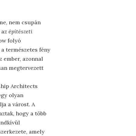
eme, nem csupán
z az
építészeti
ow folyó
a a természetes fény
az ember, azonnal
san megtervezett
ship Architects
egy olyan
ja a várost. A
aztak, hogy a több
endkívül
szerkezete, amely