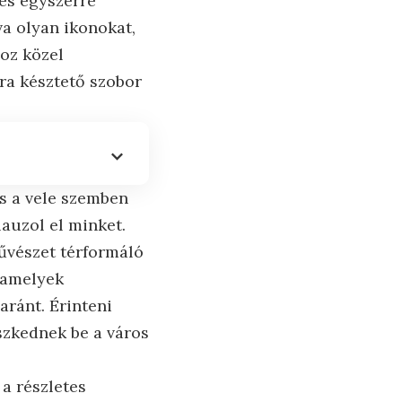
es egyszerre
va olyan ikonokat,
oz közel
ra késztető szobor
s a vele szemben
auzol el minket.
űvészet térformáló
, amelyek
aránt. Érinteni
leszkednek be a város
 a részletes