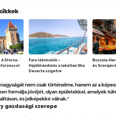
cikkek
– A Sforza-
Faro látnivalók –
Bosznia-Her
 Sforzesco)
Hajókirándulás a lakatlan Ilha
és Szarajevó
Deserta szigetre
i nagyságát nem csak történelme, hanem az a képess
n formálja jövőjét, olyan épületekkel, amelyek túl
litáson, és jelképekké válnak."
ry gazdasági szerepe