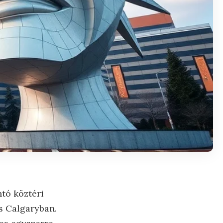
ntó köztéri
s Calgaryban.