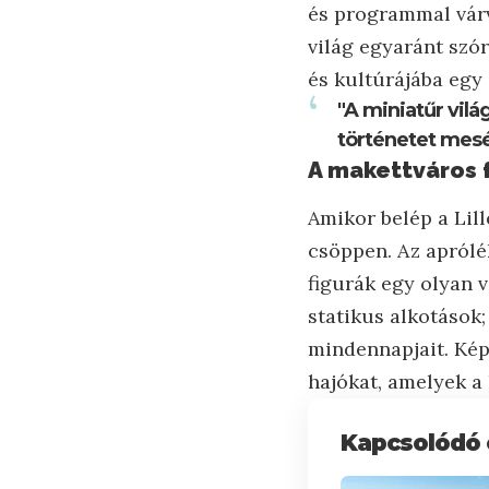
és programmal várv
világ egyaránt szó
és kultúrájába egy
"A miniatűr vilá
történetet mesél 
A makettváros f
Amikor belép a Li
csöppen. Az aprólé
figurák egy olyan v
statikus alkotások;
mindennapjait. Kép
hajókat, amelyek a
Kapcsolódó 