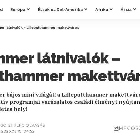
ld
Európa
Észak és Dél-Amerika
Afrika
Ázsia
er látnivalók – Lilleputthammer makettváros
mmer látnivalók –
tthammer makettvá
er bájos mini világát: a Lilleputthammer makettváro
tív programjai varázslatos családi élményt nyújtana
letes hely!
AGO
21 PERC OLVASÁS
MEGOS
2026.03.10. 04:52