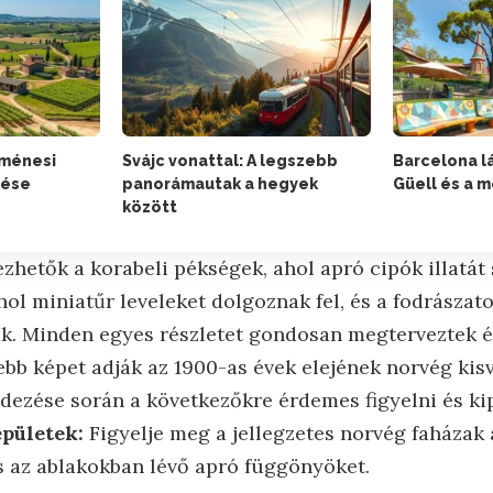
 ménesi
Svájc vonattal: A legszebb
Barcelona lá
zése
panorámautak a hegyek
Güell és a 
között
ezhetők a korabeli pékségek, ahol apró cipók illatát 
hol miniatűr leveleket dolgoznak fel, és a fodrászato
ják. Minden egyes részletet gondosan megterveztek és
ebb képet adják az 1900-as évek elejének norvég kisv
edezése során a következőkre érdemes figyelni és ki
épületek:
Figyelje meg a jellegzetes norvég faházak 
és az ablakokban lévő apró függönyöket.