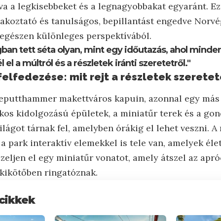
a a legkisebbeket és a legnagyobbakat egyaránt. Ez
rakoztató és tanulságos, bepillantást engedve Norv
 egészen különleges perspektívából.
gban tett séta olyan, mint egy időutazás, ahol minde
el a múltról és a részletek iránti szeretetről."
elfedezése: mit rejt a részletek szeretet
lleputthammer makettváros kapuin, azonnal egy más
kos kidolgozású épületek, a miniatűr terek és a gon
ilágot tárnak fel, amelyben órákig el lehet veszni. 
 a park interaktív elemekkel is tele van, amelyek élet
zeljen el egy miniatűr vonatot, amely átszel az apró
 kikötőben ringatóznak.
cikkek