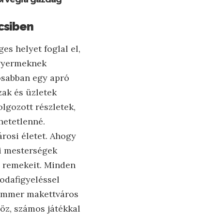
csiben
s helyet foglal el,
a gyermeknek
osabban egy apró
zak és üzletek
lgozott részletek,
thetetlenné.
rosi életet. Ahogy
li mesterségek
us remekeit. Minden
 odafigyeléssel
thammer makettváros
öz, számos játékkal