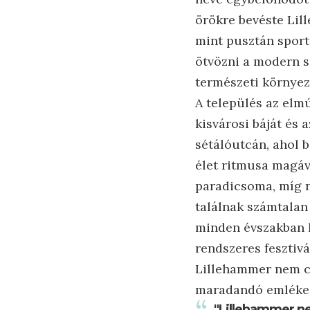
örökre bevéste Lil
mint pusztán sport
ötvözni a modern s
természeti környeze
A település az elm
kisvárosi báját és 
sétálóutcán, ahol b
élet ritmusa magáva
paradicsoma, míg n
találnak számtalan
minden évszakban l
rendszeres fesztiv
Lillehammer nem cs
maradandó emlékek
"Lillehammer n