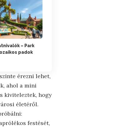
tnivalók – Park
mozaikos padok
szinte érezni lehet,
k, ahol a mini
 kiviteleztek, hogy
árosi életéről.
próbálni:
aprólékos festését,