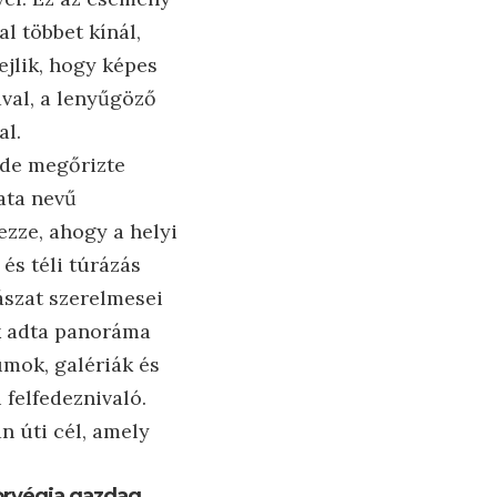
l többet kínál,
jlik, hogy képes
val, a lenyűgöző
al.
 de megőrizte
gata nevű
ezze, ahogy a helyi
és téli túrázás
ászat szerelmesei
ek adta panoráma
umok, galériák és
felfedeznivaló.
 úti cél, amely
orvégia gazdag