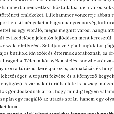
lehammert a nemzetközi köztudatba, de a város sokka
történeti emlékeket. Lillehammer vonzereje abban re
portlétesítményeket a hagyományos norvég kultúrá
ttel és egy vibráló, mégis meghitt városi hangulatt
últ évtizedekben jelentős fejlődésen ment keresztül,
az északi életérzést. Sétáljon végig a hangulatos gå
ájos butikok, kávézók és éttermek sorakoznak, és ér
l ragadja. Télen a környék a síelés, snowboardozás 
yáron a túrázás, kerékpározás, csónakázás és horg
 lehetőséget. A tóparti fekvése és a környező hegy
enyűgöző. A város kulturális élete is pezseg: múze
álok gondoskodnak arról, hogy mindig legyen valami 
upán egy megálló az utazás során, hanem egy olyan
et kínál.
em csupán a téli olimpia emléke, hanem egy kapu N