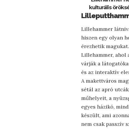
kulturális öröks
Lilleputthamme
Lillehammer látniv
hiszen egy olyan he
érezhetik magukat.
Lillehammer, ahol 
várják a látogatók
és az interaktív el
A makettváros maga
sétál az apró utcák
műhelyeit, a nyüzsg
egyes házikó, minde
készült, ami azonn
nem csak passzív s