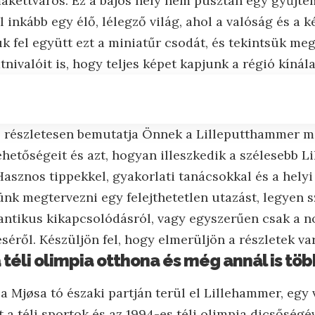
kettváros. Ez a bájos hely nem pusztán egy gyűjte
 inkább egy élő, lélegző világ, ahol a valóság és a k
k fel együtt ezt a miniatűr csodát, és tekintsük m
nivalóit is, hogy teljes képet kapjunk a régió kínála
z részletesen bemutatja Önnek a Lilleputthammer ma
lehetőségeit és azt, hogyan illeszkedik a szélesebb 
 Hasznos tippekkel, gyakorlati tanácsokkal és a hely
ünk megtervezni egy felejthetetlen utazást, legyen s
antikus kikapcsolódásról, vagy egyszerűen csak a n
séről. Készüljön fel, hogy elmerüljön a részletek va
 téli olimpia otthona és még annál is töb
a Mjøsa tó északi partján terül el Lillehammer, egy
a téli sportok és az 1994-es téli olimpia dicsőségé