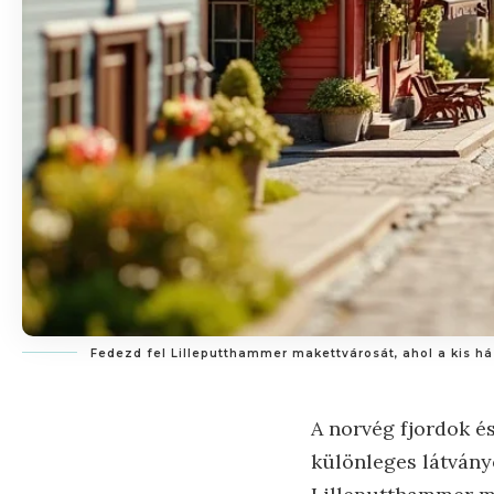
Fedezd fel Lilleputthammer makettvárosát, ahol a kis h
A norvég fjordok é
különleges látvány