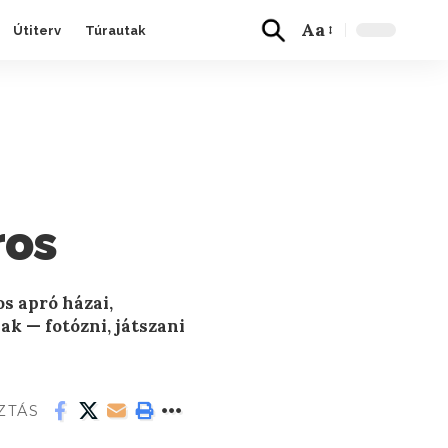
Aa
Útiterv
Túrautak
ros
s apró házai,
k — fotózni, játszani
ZTÁS