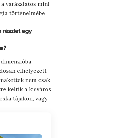
 a varázslatos mini
égia történelmébe
n részlet egy
e?
 dimenzióba
dosan elhelyezett
A makettek nem csak
re keltik a kisváros
cska tájakon, vagy