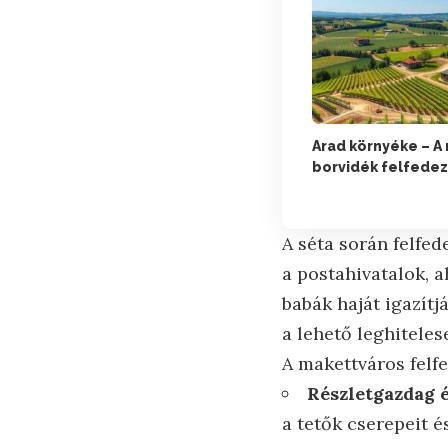
Arad környéke – A
borvidék felfede
A séta során felfed
a postahivatalok, a
babák haját igazít
a lehető leghiteles
A makettváros felf
Részletgazdag 
a tetők cserepeit 