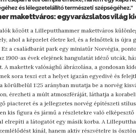
égéhez és lélegzetelállító természeti szépségéhez."
r makettváros: egy varázslatos világ ki
alók között a Lilleputthammer makettváros különlege
ly, ahol a képzelet életre kel, és a felnőttek is újr
 Ez a családbarát park egy miniatűr Norvégia, pont
az 1900-as évek elejének hangulatát idéző utcák, há
at. A makettek valósághű ábrázolása, a gondosan kido
emek sora teszi ezt a helyet igazán egyedivé és felej
 körülbelül 1:25 arányban mutatja be a norvég kisvá
on, érezheti a múlt atmoszféráját, láthatja a korabe
ő piacteret és a jellegzetes norvég építészeti stíl
n kis figura és jármű a részletekre való elképesztő
al elrepíti a látogatót egy másik korba. A Lilleput
zemlélődést kínál, hanem aktív részvételre is ösztön