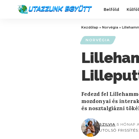
Belföld
Külfö
Kezdőlap
»
Norvégia
»
Lillehamm
NORVÉGIA
Lilleha
Lillepu
Fedezd fel Lillehamm
mozdonyai és interak
és nosztalgiázni töké
SZILVIA
5 HÓNAP 
UTOLSÓ FRISSÍTÉS: 