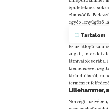
Lilleputthammer ma
épületeknek, sokkal
elmosódik. Fedezzü
egyéb lenyűgöző lát
Tartalom
Ez az átfogó kalau
zugait, interaktív 
látnivalók sorába.
kiemelésével segít
kirándulásról, rom
természet felfedezé
Lillehammer, a
Norvégia szívében, 
neve egybefonódott 