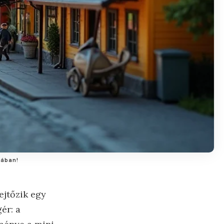
iában!
ejtőzik egy
ér: a