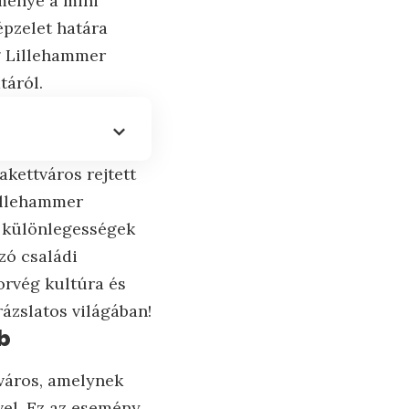
ménye a mini
épzelet határa
eg Lillehammer
táról.
kettváros rejtett
Lillehammer
i különlegességek
zó családi
orvég kultúra és
rázslatos világában!
b
 város, amelynek
vel. Ez az esemény