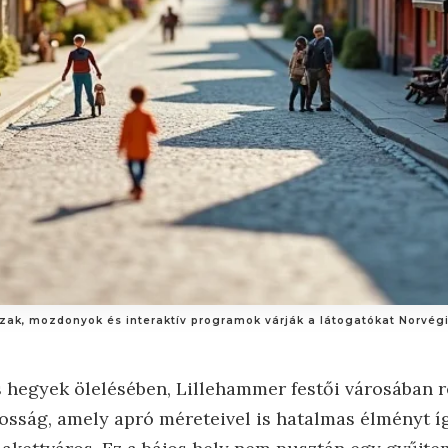
ázak, mozdonyok és interaktív programok várják a látogatókat Norvég
s hegyek ölelésében, Lillehammer festői városában r
osság, amely apró méreteivel is hatalmas élményt íg