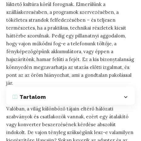
lüktető kultúra körül forognak. Elmerülünk a
szálláskeresésben, a programok szervezésében, a
tökéletes strandok felfedezésében – és teljesen
természetes, ha a praktikus, technikai részletek kicsit
háttérbe szorulnak. Pedig egy pillanatnyi aggodalom,
hogy vajon működni fog-e a telefonunk töltője, a
fényképezőgépünk akkumulátora, vagy éppen a
hajszárítónk, hamar felüti a fejét. Ez a kis bizonytalanság
könnyedén megzavarhatja az utazás előtti izgalmat, és
pont az az öröm hiányozhat, ami a gondtalan pakolással
jár.
Tartalom
Valóban, a világ különböző tájain eltérő hálózati
szabványok és csatlakozók vannak, ezért egy átalakító
vagy konverter beszerzésének kérdése abszolút
indokolt. De vajon tényleg szükségünk lesz-e valamilyen
kiegészítőre Hawaiin? Sokan keverik az adapter és az