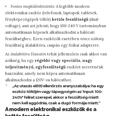
Fontos megkülönböztetés:
A legtöbb modern
elektronikai eszköz (telefonok, laptopok, tabletek,
fényképezőgépek töltői)
kettős feszültségű
(dual-
voltage), ami azt jelenti, hogy 100-240 V tartományban
automatikusan képesek alkalmazkodni a hálózati
feszültséghez. Ezen eszközök esetében
nincs szükség
feszültség átalakítóra, csupán egy fizikai adapterre.
Az
átalakítóra Hawaiin
tehát jellemzően csak akkor van
szükség, ha egy
régebbi vagy speciális, nagy
teljesítményű, egyfeszültségű
eszközt szeretnénk
használni, amely nem képes automatikusan
alkalmazkodni a 120V-os hálózathoz.
„Az utazás előtti ellenőrzés aranyszabálya: ha egy
eszköz töltőjén vagy tápegységén az 'Input: 100-
240V' felirat szerepel, akkor a feszültség miatt
nem kell aggódnia, csak a dugó formája miatt.”
A modern elektronikai eszközök és a
kettős feszültség