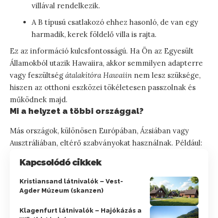
villával rendelkezik.
A B típusú csatlakozó ehhez hasonló, de van egy
harmadik, kerek földelő villa is rajta.
Ez az információ kulcsfontosságú. Ha Ön az Egyesült
Államokból utazik Hawaiira, akkor semmilyen adapterre
vagy feszültség
átalakítóra Hawaiin
nem lesz szüksége,
hiszen az otthoni eszközei tökéletesen passzolnak és
működnek majd.
Mi a helyzet a többi országgal?
Más országok, különösen Európában, Ázsiában vagy
Ausztráliában, eltérő szabványokat használnak. Például:
Kapcsolódó cikkek
Kristiansand látnivalók – Vest-
Agder Múzeum (skanzen)
Klagenfurt látnivalók – Hajókázás a