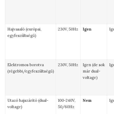
Hajvasaló (európai,
230V, 50Hz
Igen
Ig
egyfeszültségű)
Elektromos borotva
230V, 50Hz
Igen (de sok
Ig
(régebbi/egyfeszültségű)
már dual-
voltage)
Utazó hajszárító (dual-
100-240V,
Nem
Ig
voltage)
50/60Hz