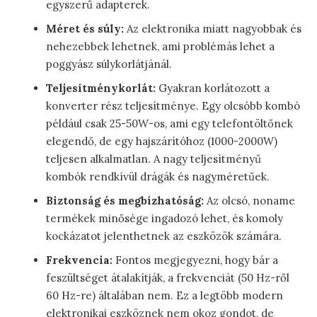
egyszerű adapterek.
Méret és súly:
Az elektronika miatt nagyobbak és
nehezebbek lehetnek, ami problémás lehet a
poggyász súlykorlátjánál.
Teljesítménykorlát:
Gyakran korlátozott a
konverter rész teljesítménye. Egy olcsóbb kombó
például csak 25-50W-os, ami egy telefontöltőnek
elegendő, de egy hajszárítóhoz (1000-2000W)
teljesen alkalmatlan. A nagy teljesítményű
kombók rendkívül drágák és nagyméretűek.
Biztonság és megbízhatóság:
Az olcsó, noname
termékek minősége ingadozó lehet, és komoly
kockázatot jelenthetnek az eszközök számára.
Frekvencia:
Fontos megjegyezni, hogy bár a
feszültséget átalakítják, a frekvenciát (50 Hz-ről
60 Hz-re) általában nem. Ez a legtöbb modern
elektronikai eszköznek nem okoz gondot, de