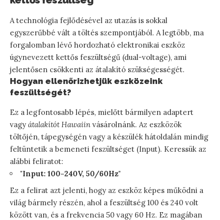
A technológia fejlődésével az utazás is sokkal
egyszerűbbé vált a töltés szempontjából. A legtöbb, ma
forgalomban lévő hordozható elektronikai eszköz
úgynevezett kettős feszültségű (dual-voltage), ami
jelentősen csökkenti az átalakító szükségességét.
Hogyan ellenőrizhetjük eszközeink
feszültségét?
Ez a legfontosabb lépés, mielőtt bármilyen adaptert
vagy
átalakítót Hawaiin
vásárolnánk. Az eszközök
töltőjén, tápegységén vagy a készülék hátoldalán mindig
feltüntetik a bemeneti feszültséget (Input). Keressük az
alábbi feliratot:
"Input: 100-240V, 50/60Hz"
Ez a felirat azt jelenti, hogy az eszköz képes működni a
világ bármely részén, ahol a feszültség 100 és 240 volt
között van, és a frekvencia 50 vagy 60 Hz. Ez magában