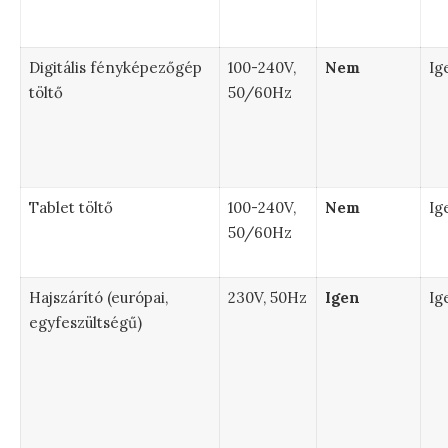
Digitális fényképezőgép
100-240V,
Nem
Ig
töltő
50/60Hz
Tablet töltő
100-240V,
Nem
Ig
50/60Hz
Hajszárító (európai,
230V, 50Hz
Igen
Ig
egyfeszültségű)