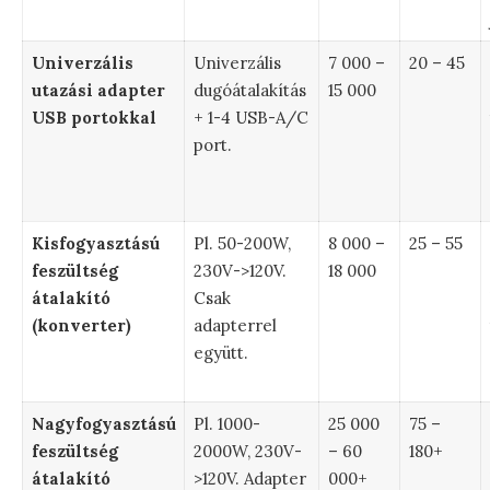
Univerzális
Univerzális
7 000 –
20 – 45
utazási adapter
dugóátalakítás
15 000
USB portokkal
+ 1-4 USB-A/C
port.
Kisfogyasztású
Pl. 50-200W,
8 000 –
25 – 55
feszültség
230V->120V.
18 000
átalakító
Csak
(konverter)
adapterrel
együtt.
Nagyfogyasztású
Pl. 1000-
25 000
75 –
feszültség
2000W, 230V-
– 60
180+
átalakító
>120V. Adapter
000+