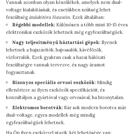
Vannak azonban olyan készülékek, amelyek nem dual-
voltage kialakításúak, és esetükben szükség lehet
feszültség
átalakítóra Hawaiin
. Ezek általában:
Régebbi modellek:
Különösen a több mint 10-15 éves
elektronikai eszközök lehetnek még egyfeszültségűek.
Nagy teljesítményű háztartási gépek:
Ilyenek
lehetnek a hajszárítók, hajvasalók, kávéfőzők,
vízforralók. Ezek gyakran csak a hazai hálózati
feszültségre vannak tervezve, és nagy áramot
fogyasztanak.
Bizonyos speciális orvosi eszközök:
Mindig
ellenőrizze az ilyen eszközök specifikációit, és
konzultáljon a gyártóval vagy orvosával, ha bizonytalan.
Elektromos borotvák:
Bár sok modern borotva már
dual-voltage, egyes modellek még mindig
egyfeszültségűek lehetnek.
Ha Ön ilyen eszközzel utazik, két lehetősége van: