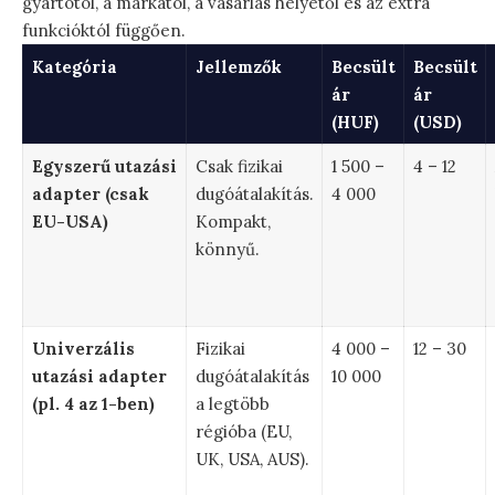
gyártótól, a márkától, a vásárlás helyétől és az extra
funkcióktól függően.
Kategória
Jellemzők
Becsült
Becsült
ár
ár
(HUF)
(USD)
Egyszerű utazási
Csak fizikai
1 500 –
4 – 12
adapter (csak
dugóátalakítás.
4 000
EU-USA)
Kompakt,
könnyű.
Univerzális
Fizikai
4 000 –
12 – 30
utazási adapter
dugóátalakítás
10 000
(pl. 4 az 1-ben)
a legtöbb
régióba (EU,
UK, USA, AUS).