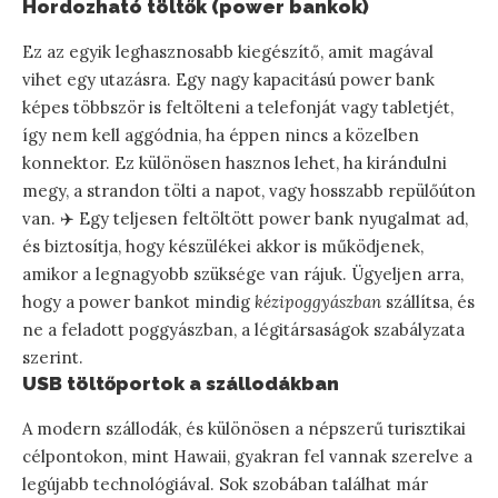
Hordozható töltők (power bankok)
Ez az egyik leghasznosabb kiegészítő, amit magával
vihet egy utazásra. Egy nagy kapacitású power bank
képes többször is feltölteni a telefonját vagy tabletjét,
így nem kell aggódnia, ha éppen nincs a közelben
konnektor. Ez különösen hasznos lehet, ha kirándulni
megy, a strandon tölti a napot, vagy hosszabb repülőúton
van. ✈️ Egy teljesen feltöltött power bank nyugalmat ad,
és biztosítja, hogy készülékei akkor is működjenek,
amikor a legnagyobb szüksége van rájuk. Ügyeljen arra,
hogy a power bankot mindig
kézipoggyászban
szállítsa, és
ne a feladott poggyászban, a légitársaságok szabályzata
szerint.
USB töltőportok a szállodákban
A modern szállodák, és különösen a népszerű turisztikai
célpontokon, mint Hawaii, gyakran fel vannak szerelve a
legújabb technológiával. Sok szobában találhat már