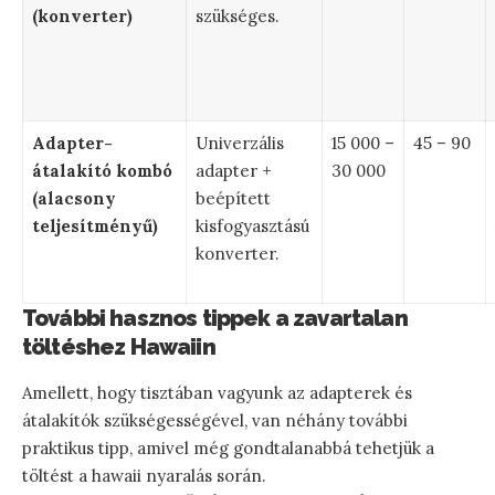
(konverter)
szükséges.
Adapter-
Univerzális
15 000 –
45 – 90
átalakító kombó
adapter +
30 000
(alacsony
beépített
teljesítményű)
kisfogyasztású
konverter.
További hasznos tippek a zavartalan
töltéshez Hawaiin
Amellett, hogy tisztában vagyunk az adapterek és
átalakítók szükségességével, van néhány további
praktikus tipp, amivel még gondtalanabbá tehetjük a
töltést a hawaii nyaralás során.