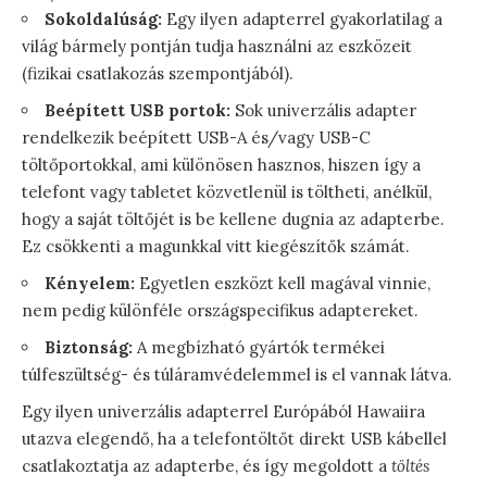
Sokoldalúság:
Egy ilyen adapterrel gyakorlatilag a
világ bármely pontján tudja használni az eszközeit
(fizikai csatlakozás szempontjából).
Beépített USB portok:
Sok univerzális adapter
rendelkezik beépített USB-A és/vagy USB-C
töltőportokkal, ami különösen hasznos, hiszen így a
telefont vagy tabletet közvetlenül is töltheti, anélkül,
hogy a saját töltőjét is be kellene dugnia az adapterbe.
Ez csökkenti a magunkkal vitt kiegészítők számát.
Kényelem:
Egyetlen eszközt kell magával vinnie,
nem pedig különféle országspecifikus adaptereket.
Biztonság:
A megbízható gyártók termékei
túlfeszültség- és túláramvédelemmel is el vannak látva.
Egy ilyen univerzális adapterrel Európából Hawaiira
utazva elegendő, ha a telefontöltőt direkt USB kábellel
csatlakoztatja az adapterbe, és így megoldott a
töltés