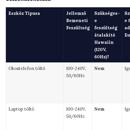
Eszköz Típusa
Jellemző
Szükséges-
Sz
Bemeneti
e
e 
Feszültség
feszültség
ad
átalakító
Eu
Hawaiin
(120V,
60Hz)?
Okostelefon töltő
100-240V,
Nem
Ig
50/60Hz
Laptop töltő
100-240V,
Nem
Ig
50/60Hz