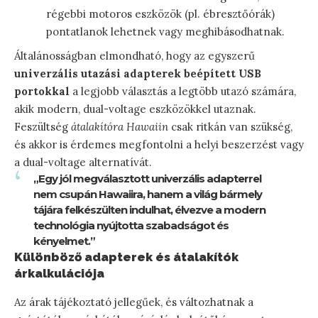
régebbi motoros eszközök (pl. ébresztőórák)
pontatlanok lehetnek vagy meghibásodhatnak.
Általánosságban elmondható, hogy az egyszerű
univerzális utazási adapterek beépített USB
portokkal
a legjobb választás a legtöbb utazó számára,
akik modern, dual-voltage eszközökkel utaznak.
Feszültség
átalakítóra Hawaiin
csak ritkán van szükség,
és akkor is érdemes megfontolni a helyi beszerzést vagy
a dual-voltage alternatívát.
„Egy jól megválasztott univerzális adapterrel
nem csupán Hawaiira, hanem a világ bármely
tájára felkészülten indulhat, élvezve a modern
technológia nyújtotta szabadságot és
kényelmet.”
Különböző adapterek és átalakítók
árkalkulációja
Az árak tájékoztató jellegűek, és változhatnak a