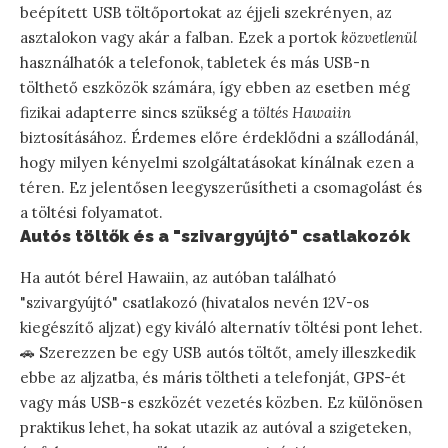
beépített USB töltőportokat az éjjeli szekrényen, az
asztalokon vagy akár a falban. Ezek a portok
közvetlenül
használhatók a telefonok, tabletek és más USB-n
tölthető eszközök számára, így ebben az esetben még
fizikai adapterre sincs szükség a
töltés Hawaiin
biztosításához. Érdemes előre érdeklődni a szállodánál,
hogy milyen kényelmi szolgáltatásokat kínálnak ezen a
téren. Ez jelentősen leegyszerűsítheti a csomagolást és
a töltési folyamatot.
Autós töltők és a "szivargyújtó" csatlakozók
Ha autót bérel Hawaiin, az autóban található
"szivargyújtó" csatlakozó (hivatalos nevén 12V-os
kiegészítő aljzat) egy kiváló alternatív töltési pont lehet.
🚗 Szerezzen be egy USB autós töltőt, amely illeszkedik
ebbe az aljzatba, és máris töltheti a telefonját, GPS-ét
vagy más USB-s eszközét vezetés közben. Ez különösen
praktikus lehet, ha sokat utazik az autóval a szigeteken,