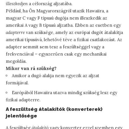
illeszkedjen
a célország aljzatába.
Például, ha Ön Magyarországról utazik Hawaiira, a
magyar C vagy F típusú dugója nem illeszkedik az
amerikai A vagy B típusú aljzatba. Ebben az esetben egy
adapterre
van szüksége, amely az európai dugót átalakítja
amerikai típusúvá, lehetővé téve a fizikai csatlakozást. Az
adapter semmit sem tesz a feszültséggel vagy a
frekvenciával – egyszerűen csak egy mechanikai
megoldás.
Mikor van rá szükség?
Amikor a dugó alakja nem egyezik az aljzat
formájával.
Európából Hawaiira utazva mindig szükség lesz egy
fizikai adapterre.
A feszültség átalakítók (konverterek)
jelentősége
A feszültség
átalakító
vagy konverter ezzel szemben egy