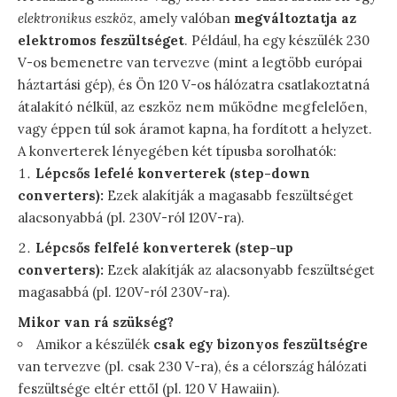
elektronikus eszköz
, amely valóban
megváltoztatja az
elektromos feszültséget
. Például, ha egy készülék 230
V-os bemenetre van tervezve (mint a legtöbb európai
háztartási gép), és Ön 120 V-os hálózatra csatlakoztatná
átalakító nélkül, az eszköz nem működne megfelelően,
vagy éppen túl sok áramot kapna, ha fordított a helyzet.
A konverterek lényegében két típusba sorolhatók:
Lépcsős lefelé konverterek (step-down
converters):
Ezek alakítják a magasabb feszültséget
alacsonyabbá (pl. 230V-ról 120V-ra).
Lépcsős felfelé konverterek (step-up
converters):
Ezek alakítják az alacsonyabb feszültséget
magasabbá (pl. 120V-ról 230V-ra).
Mikor van rá szükség?
Amikor a készülék
csak egy bizonyos feszültségre
van tervezve (pl. csak 230 V-ra), és a célország hálózati
feszültsége eltér ettől (pl. 120 V Hawaiin).