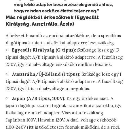
megfelelő adapter beszerzése elegendő ahhoz,
hogy minden eszköze élettel teljen meg.”
Más régiókból érkezőknek (Egyesült
Királyság, Ausztrália, Ázsia)
A helyzet hasonló az európai utazókéhoz, de a specifikus
dugótípusok miatt más fizikai adapterre lesz szükség.
Egyesült Királyság (G típus):
Szüksége lesz egy G
típusú dugót A/B típusúvá alakító adapterre. A feszültség
230V, így a dual-voltage eszközök rendben lesznek.
Ausztrália/Új-Zéland (I típus):
Szüksége lesz egy I
típusú dugót A/B típusúvá alakító adapterre. A feszültség
230V, így itt is a dual-voltage a megoldás.
Japán (A/B típus, 100V):
Ez egy érdekes eset. A
japán dugók passzolni fognak az amerikai aljzatokba, így
fizikailag nem kell adapter. Viszont a feszültség
Japánban 100V, Hawaiin 120V. A dual-voltage eszközök
(100-240V) itt is tökéletesen fognak működni, de a régi,