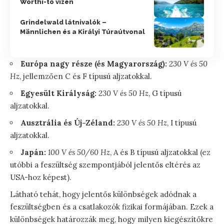
Wörthi-tó vizén
Grindelwald látnivalók –
Männlichen és a Királyi Túraútvonal
Európa nagy része (és Magyarország):
230 V és 50
Hz
, jellemzően C és F típusú aljzatokkal.
Egyesült Királyság:
230 V és 50 Hz
, G típusú
aljzatokkal.
Ausztrália és Új-Zéland:
230 V és 50 Hz
, I típusú
aljzatokkal.
Japán:
100 V és 50/60 Hz
, A és B típusú aljzatokkal (ez
utóbbi a feszültség szempontjából jelentős eltérés az
USA-hoz képest).
Látható tehát, hogy jelentős különbségek adódnak a
feszültségben és a csatlakozók fizikai formájában. Ezek a
különbségek határozzák meg, hogy milyen kiegészítőkre