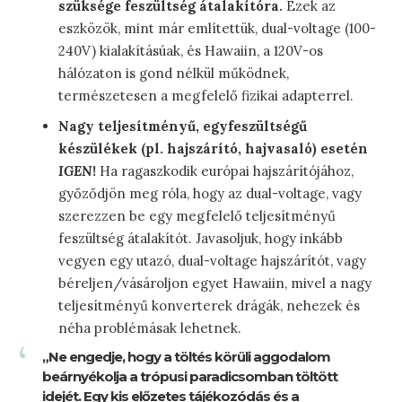
szüksége feszültség átalakítóra.
Ezek az
eszközök, mint már említettük, dual-voltage (100-
240V) kialakításúak, és Hawaiin, a 120V-os
hálózaton is gond nélkül működnek,
természetesen a megfelelő fizikai adapterrel.
Nagy teljesítményű, egyfeszültségű
készülékek (pl. hajszárító, hajvasaló) esetén
IGEN
!
Ha ragaszkodik európai hajszárítójához,
győződjön meg róla, hogy az dual-voltage, vagy
szerezzen be egy megfelelő teljesítményű
feszültség átalakítót. Javasoljuk, hogy inkább
vegyen egy utazó, dual-voltage hajszárítót, vagy
béreljen/vásároljon egyet Hawaiin, mivel a nagy
teljesítményű konverterek drágák, nehezek és
néha problémásak lehetnek.
„Ne engedje, hogy a töltés körüli aggodalom
beárnyékolja a trópusi paradicsomban töltött
idejét. Egy kis előzetes tájékozódás és a