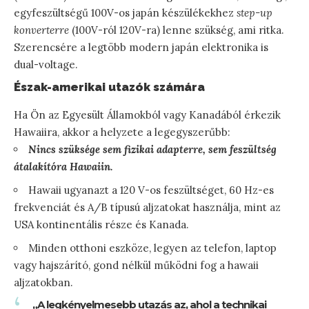
egyfeszültségű 100V-os japán készülékekhez
step-up
konverterre
(100V-ról 120V-ra) lenne szükség, ami ritka.
Szerencsére a legtöbb modern japán elektronika is
dual-voltage.
Észak-amerikai utazók számára
Ha Ön az Egyesült Államokból vagy Kanadából érkezik
Hawaiira, akkor a helyzete a legegyszerűbb:
Nincs szüksége sem fizikai adapterre, sem feszültség
átalakítóra Hawaiin.
Hawaii ugyanazt a 120 V-os feszültséget, 60 Hz-es
frekvenciát és A/B típusú aljzatokat használja, mint az
USA kontinentális része és Kanada.
Minden otthoni eszköze, legyen az telefon, laptop
vagy hajszárító, gond nélkül működni fog a hawaii
aljzatokban.
„A legkényelmesebb utazás az, ahol a technikai