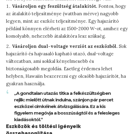
Vásároljon egy feszültség átalakítót.
Fontos, hogy
az átalakító teljesítménye (wattban mérve) nagyobb
legyen, mint az eszköz teljesítménye. Egy hajszárító
például könnyen elérheti az 1500-2000 W-ot, amihez egy
komolyabb, nehezebb átalakítóra lesz szükség.
Vásároljon dual-voltage verziót az eszközből.
Sok
hajszárító és hajvasaló kapható utazó, dual-voltage
változatban, ami sokkal kényelmesebb és
biztonságosabb megoldás. Esetleg érdemes lehet
helyben, Hawaiin beszerezni egy olcsóbb hajszárítót, ha
gyakran használja.
„A gondtalan utazás titka a felkészültségben
rejlik: mielőtt útnak indulna, szánjon pár percet
eszközei címkéinek átvizsgálására. Ez a kis
figyelem megóvja a bosszúságtól és a felesleges
kiadásoktól.”
Eszközök és töltési igényeik
összehasonlítása