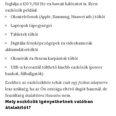
foglalja a 120 V/60 Hz-es hawaii hálózatot is. Ilyen
eszközök például:
Okostelefonok (Apple, Samsung, Huawei stb.) töltői
Laptopok tápegységei
Tabletek töltői
Digitális fényképezőgépek és videokamerák
akkumulátortöltői
Okosórák és fitness karpántok töltői
USB-n keresztül tölthető kisebb eszközök (power
bankok, fülhallgatók)
Ezekhez az eszközökhöz tehát
csak egy fizikai adapterre
lesz szükség, ha az Ön országa eltérő dugót használ, de
feszültség
átalakítóra Hawaiin
nem.
Mely eszközök igényelhetnek valóban
átalakítót?