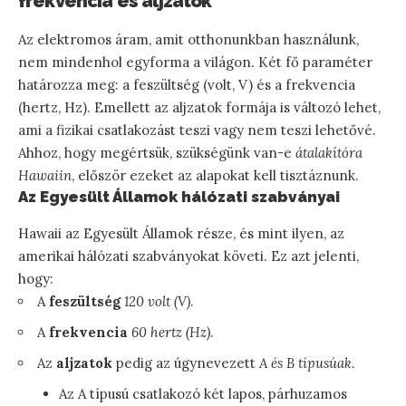
frekvencia és aljzatok
Az elektromos áram, amit otthonunkban használunk,
nem mindenhol egyforma a világon. Két fő paraméter
határozza meg: a feszültség (volt, V) és a frekvencia
(hertz, Hz). Emellett az aljzatok formája is változó lehet,
ami a fizikai csatlakozást teszi vagy nem teszi lehetővé.
Ahhoz, hogy megértsük, szükségünk van-e
átalakítóra
Hawaiin
, először ezeket az alapokat kell tisztáznunk.
Az Egyesült Államok hálózati szabványai
Hawaii az Egyesült Államok része, és mint ilyen, az
amerikai hálózati szabványokat követi. Ez azt jelenti,
hogy:
A
feszültség
120 volt (V)
.
A
frekvencia
60 hertz (Hz)
.
Az
aljzatok
pedig az úgynevezett
A és B típusúak
.
Az A típusú csatlakozó két lapos, párhuzamos