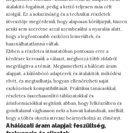
átalakító fogalmát, pedig a kettő teljesen más célt
szolgál. Ez a sokszínűség és a technikai részletek
útvesztője megérdemli, hogy alaposan körüljárjuk, hiszen
senki sem szeretne azzal szembesülni a nyaralás alatt,
hogy a legfontosabb eszközei lemerültek, és
használhatatlanná váltak.
Ebben a részletes útmutatóban pontosan erre a
kérdésre keressük a választ, méghozzá több oldalról
megvilágítva a témát. Megismerheti a hálózati áram
alapjait, a különböző adapterek és átalakítók működési
elvét, és megtudhatja, hogyan ellenőrizheti saját
eszközeinek kompatibilitását. Praktikus tanácsokkal,
részletes összehasonlító táblázatokkal és
árinformációkkal segítünk abban, hogy felkészülten és
gondtalanul vághasson neki a hawaii kalandnak, anélkül,
hogy a töltés okozta stressz beárnyékolná az élményt.
A hálózati áram alapjai: feszültség,