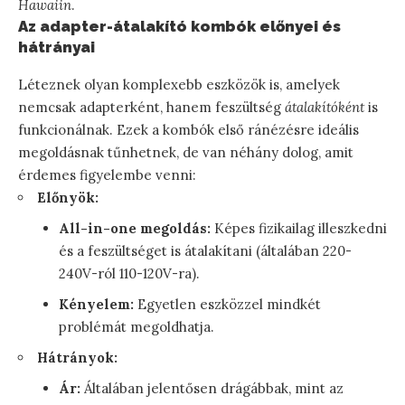
Hawaiin
.
Az adapter-átalakító kombók előnyei és
hátrányai
Léteznek olyan komplexebb eszközök is, amelyek
nemcsak adapterként, hanem feszültség
átalakítóként
is
funkcionálnak. Ezek a kombók első ránézésre ideális
megoldásnak tűnhetnek, de van néhány dolog, amit
érdemes figyelembe venni:
Előnyök:
All-in-one megoldás:
Képes fizikailag illeszkedni
és a feszültséget is átalakítani (általában 220-
240V-ról 110-120V-ra).
Kényelem:
Egyetlen eszközzel mindkét
problémát megoldhatja.
Hátrányok:
Ár:
Általában jelentősen drágábbak, mint az