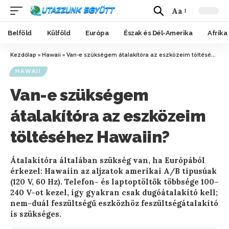
Aa
Belföld
Külföld
Európa
Észak és Dél-Amerika
Afrika
Kezdőlap
»
Hawaii
»
Van-e szükségem átalakítóra az eszközeim töltéséhez Hawaiin?
HAWAII
Van-e szükségem
átalakítóra az eszközeim
töltéséhez Hawaiin?
Átalakítóra általában szükség van, ha Európából
érkezel: Hawaiin az aljzatok amerikai A/B típusúak
(120 V, 60 Hz). Telefon- és laptoptöltők többsége 100–
240 V-ot kezel, így gyakran csak dugóátalakító kell;
nem-duál feszültségű eszközhöz feszültségátalakító
is szükséges.