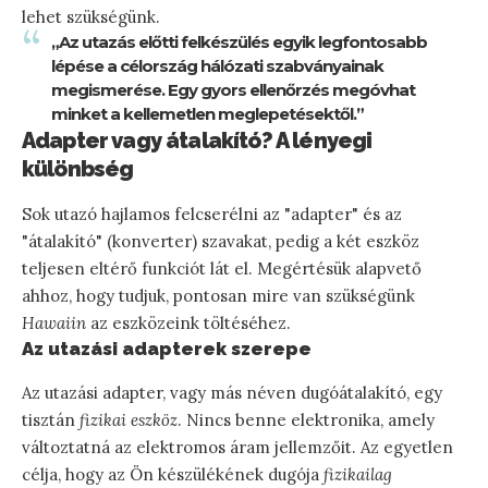
lehet szükségünk.
„Az utazás előtti felkészülés egyik legfontosabb
lépése a célország hálózati szabványainak
megismerése. Egy gyors ellenőrzés megóvhat
minket a kellemetlen meglepetésektől.”
Adapter vagy átalakító? A lényegi
különbség
Sok utazó hajlamos felcserélni az "adapter" és az
"átalakító" (konverter) szavakat, pedig a két eszköz
teljesen eltérő funkciót lát el. Megértésük alapvető
ahhoz, hogy tudjuk, pontosan mire van szükségünk
Hawaiin
az eszközeink töltéséhez.
Az utazási adapterek szerepe
Az utazási adapter, vagy más néven dugóátalakító, egy
tisztán
fizikai eszköz
. Nincs benne elektronika, amely
változtatná az elektromos áram jellemzőit. Az egyetlen
célja, hogy az Ön készülékének dugója
fizikailag