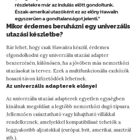
részletekre már az indulás előtt gondoltunk.
Észak-amerikai utazóként ez az előny Hawaiin
egyszerűen a gondtalanságot jelenti.”
Mikor érdemes beruházni egy univerzális
utazási készletbe?
Bár lehet, hogy csak Hawaiira készül, érdemes
elgondolkodni egy univerzális utazási adapter
beszerzésén, különösen, ha a jövőben más nemzetközi
utazásokat is tervez. Ezek a multifunkcionális eszközök
hosszú távon kifizetődőek lehetnek.
Az univerzális adapterek előnyei
Az univerzális utazási adapterek egyetlen egységben
kínálnak megoldást a legtöbb nemzetközi dugó típusra.
Jellemzően csúsztatható vagy kihajtható villákkal
rendelkeznek, amelyekkel kompatibilissé tehetők a
leggyakoribb aljzatokkal (európai, brit, amerikai, ausztrál
stb.).