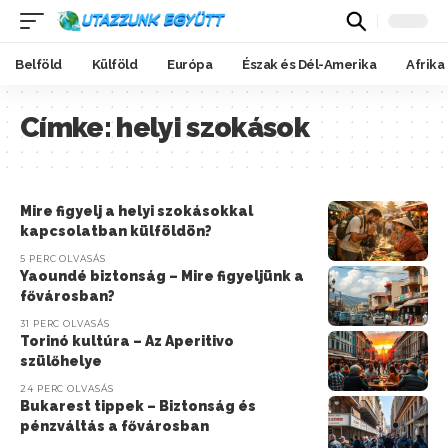
Belföld
Külföld
Európa
Észak és Dél-Amerika
Afrika
Címke:
helyi szokások
Mire figyelj a helyi szokásokkal
kapcsolatban külföldön?
5 PERC OLVASÁS
Yaoundé biztonság – Mire figyeljünk a
fővárosban?
31 PERC OLVASÁS
Torinó kultúra – Az Aperitivo
szülőhelye
24 PERC OLVASÁS
Bukarest tippek – Biztonság és
pénzváltás a fővárosban