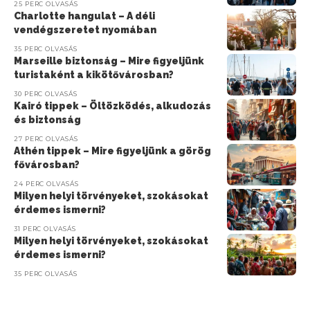
25 PERC OLVASÁS
Charlotte hangulat – A déli
vendégszeretet nyomában
35 PERC OLVASÁS
Marseille biztonság – Mire figyeljünk
turistaként a kikötővárosban?
30 PERC OLVASÁS
Kairó tippek – Öltözködés, alkudozás
és biztonság
27 PERC OLVASÁS
Athén tippek – Mire figyeljünk a görög
fővárosban?
24 PERC OLVASÁS
Milyen helyi törvényeket, szokásokat
érdemes ismerni?
31 PERC OLVASÁS
Milyen helyi törvényeket, szokásokat
érdemes ismerni?
35 PERC OLVASÁS