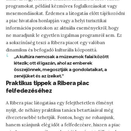
programokat, például kézműves foglalkozásokat vagy
mesemondásokat. Érdemes a látogatás előtt tájékozódni
a piac hivatalos honlapján vagy a helyi turisztikai
információs pontokon az aktuális eseményekről, hogy
ne maradjunk le egyetlen izgalmas programról sem. Ez
a sokszínűség teszi a Ribera piacot egy valóban
dinamikus és befogadó kulturális központtá.
„A kultúra nemcsak a múzeumok falai között
létezik; ott él igazán, ahol az emberek
összejönnek, megosztják a gondolataikat, a
zenéjüket és az ízeiket.”
Praktikus tippek a Ribera piac
felfedezéséhez
A Ribera piac látogatása egy felejthetetlen élményt
nyújt, de néhány praktikus tanács betartásával még
élvezetesebbé tehetjük. Fontos, hogy ne rohanjunk,
hanem szánjunk elég időt a felfedezésre, hiszen a piac