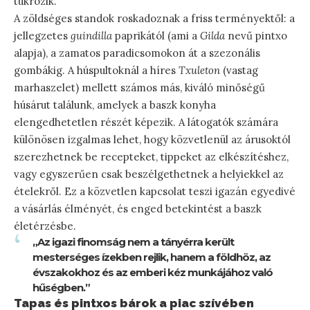
tükrözik.
A zöldséges standok roskadoznak a friss terményektől: a
jellegzetes
guindilla
paprikától (ami a
Gilda
nevű pintxo
alapja), a zamatos paradicsomokon át a szezonális
gombákig. A húspultoknál a híres
Txuleton
(vastag
marhaszelet) mellett számos más, kiváló minőségű
húsárut találunk, amelyek a baszk konyha
elengedhetetlen részét képezik. A látogatók számára
különösen izgalmas lehet, hogy közvetlenül az árusoktól
szerezhetnek be recepteket, tippeket az elkészítéshez,
vagy egyszerűen csak beszélgethetnek a helyiekkel az
ételekről. Ez a közvetlen kapcsolat teszi igazán egyedivé
a vásárlás élményét, és enged betekintést a baszk
életérzésbe.
„Az igazi finomság nem a tányérra került
mesterséges ízekben rejlik, hanem a földhöz, az
évszakokhoz és az emberi kéz munkájához való
hűségben.”
Tapas és pintxos bárok a piac szívében