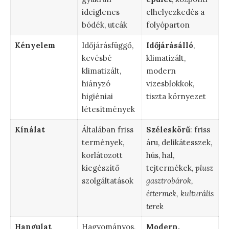
ideiglenes
elhelyezkedés a
bódék, utcák
folyóparton
Kényelem
Időjárásfüggő,
Időjárásálló
,
kevésbé
klimatizált,
klimatizált,
modern
hiányzó
vizesblokkok,
higiéniai
tiszta környezet
létesítmények
Kínálat
Általában friss
Széleskörű
: friss
termények,
áru, delikátesszek,
korlátozott
hús, hal,
kiegészítő
tejtermékek,
plusz
szolgáltatások
gasztrobárok,
éttermek, kulturális
terek
Hangulat
Hagyományos,
Modern,