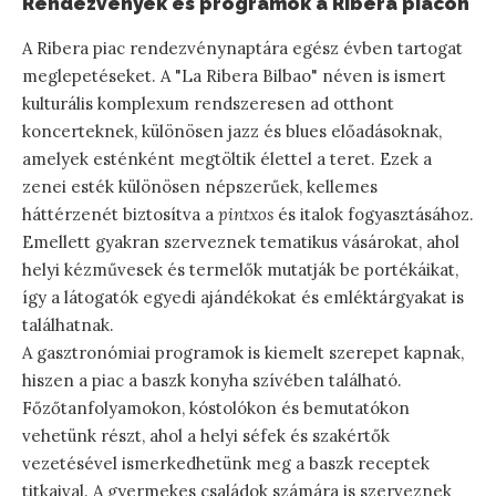
Rendezvények és programok a Ribera piacon
A Ribera piac rendezvénynaptára egész évben tartogat
meglepetéseket. A "La Ribera Bilbao" néven is ismert
kulturális komplexum rendszeresen ad otthont
koncerteknek, különösen jazz és blues előadásoknak,
amelyek esténként megtöltik élettel a teret. Ezek a
zenei esték különösen népszerűek, kellemes
háttérzenét biztosítva a
pintxos
és italok fogyasztásához.
Emellett gyakran szerveznek tematikus vásárokat, ahol
helyi kézművesek és termelők mutatják be portékáikat,
így a látogatók egyedi ajándékokat és emléktárgyakat is
találhatnak.
A gasztronómiai programok is kiemelt szerepet kapnak,
hiszen a piac a baszk konyha szívében található.
Főzőtanfolyamokon, kóstolókon és bemutatókon
vehetünk részt, ahol a helyi séfek és szakértők
vezetésével ismerkedhetünk meg a baszk receptek
titkaival. A gyermekes családok számára is szerveznek