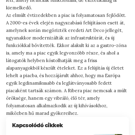
lett, amely nemcsak funkcionális, de esztétikailag is
kiemelkedő.
Az elmúlt évtizedekben a piac is folyamatosan fejlődött.
A 2000-es évek elején nagyszabású felújításon esett át,
amelynek során megőrizték eredeti Art Deco jellegét,
ugyanakkor modernizálták az infrastruktúrát, és új
funkciókkal bővítették. Ekkor alakult ki az a gastro-zóna
is, amely ma a piac egyik legvonzóbb része, és ahol a
látogatók helyben kóstolhatják meg a friss
alapanyagokból készült ételeket. Ez a felújítás új életet
lehelt a piacba, és hozzájárult ahhoz, hogy ma Európa
egyik legdinamikusabb és leglátványosabb fedett
piacaként tartsák számon. A Ribera piac nemcsak a múlt
öröksége, hanem egy vibráló, élő tér, amely
folyamatosan alkalmazkodik az új kihívásokhoz,
miközben hű marad gyökereihez.
Kapcsolódó cikkek