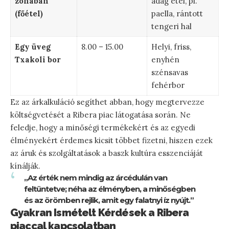
zónában
adag étel, pl.
(főétel)
paella, rántott
tengeri hal
Egy üveg
8.00 – 15.00
Helyi, friss,
Txakoli bor
enyhén
szénsavas
fehérbor
Ez az árkalkuláció segíthet abban, hogy megtervezze
költségvetését a Ribera piac látogatása során. Ne
feledje, hogy a minőségi termékekért és az egyedi
élményekért érdemes kicsit többet fizetni, hiszen ezek
az áruk és szolgáltatások a baszk kultúra esszenciáját
kínálják.
„Az érték nem mindig az árcédulán van
feltüntetve; néha az élményben, a minőségben
és az örömben rejlik, amit egy falatnyi íz nyújt.”
Gyakran Ismételt Kérdések a Ribera
piaccal kapcsolatban