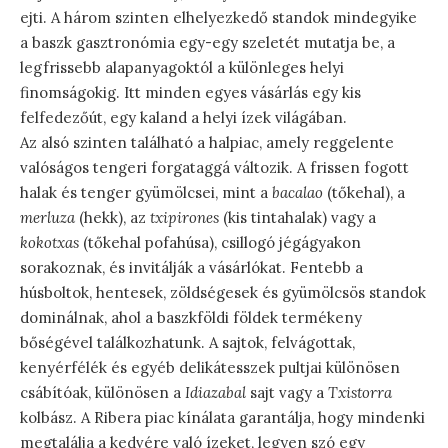
ejti. A három szinten elhelyezkedő standok mindegyike
a baszk gasztronómia egy-egy szeletét mutatja be, a
legfrissebb alapanyagoktól a különleges helyi
finomságokig. Itt minden egyes vásárlás egy kis
felfedezőút, egy kaland a helyi ízek világában.
Az alsó szinten található a halpiac, amely reggelente
valóságos tengeri forgataggá változik. A frissen fogott
halak és tenger gyümölcsei, mint a
bacalao
(tőkehal), a
merluza
(hekk), az
txipirones
(kis tintahalak) vagy a
kokotxas
(tőkehal pofahúsa), csillogó jégágyakon
sorakoznak, és invitálják a vásárlókat. Fentebb a
húsboltok, hentesek, zöldségesek és gyümölcsös standok
dominálnak, ahol a baszkföldi földek termékeny
bőségével találkozhatunk. A sajtok, felvágottak,
kenyérfélék és egyéb delikátesszek pultjai különösen
csábítóak, különösen a
Idiazabal
sajt vagy a
Txistorra
kolbász. A Ribera piac kínálata garantálja, hogy mindenki
megtalálja a kedvére való ízeket, legyen szó egy