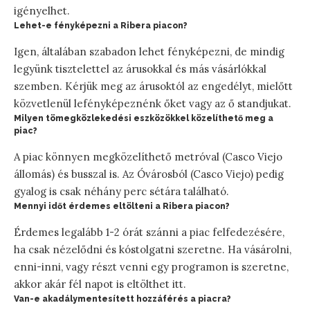
igényelhet.
Lehet-e fényképezni a Ribera piacon?
Igen, általában szabadon lehet fényképezni, de mindig
legyünk tisztelettel az árusokkal és más vásárlókkal
szemben. Kérjük meg az árusoktól az engedélyt, mielőtt
közvetlenül lefényképeznénk őket vagy az ő standjukat.
Milyen tömegközlekedési eszközökkel közelíthető meg a
piac?
A piac könnyen megközelíthető metróval (Casco Viejo
állomás) és busszal is. Az Óvárosból (Casco Viejo) pedig
gyalog is csak néhány perc sétára található.
Mennyi időt érdemes eltölteni a Ribera piacon?
Érdemes legalább 1-2 órát szánni a piac felfedezésére,
ha csak nézelődni és kóstolgatni szeretne. Ha vásárolni,
enni-inni, vagy részt venni egy programon is szeretne,
akkor akár fél napot is eltölthet itt.
Van-e akadálymentesített hozzáférés a piacra?