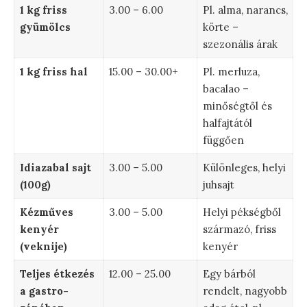
1 kg friss
3.00 – 6.00
Pl. alma, narancs,
gyümölcs
körte –
szezonális árak
1 kg friss hal
15.00 – 30.00+
Pl. merluza,
bacalao –
minőségtől és
halfajtától
függően
Idiazabal sajt
3.00 – 5.00
Különleges, helyi
(100g)
juhsajt
Kézműves
3.00 – 5.00
Helyi pékségből
kenyér
származó, friss
(veknije)
kenyér
Teljes étkezés
12.00 – 25.00
Egy bárból
a gastro-
rendelt, nagyobb