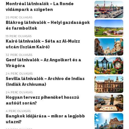
Montréal látnivalók – La Ronde
vidámpark a szigeten
25 PERC OLVASÁS
Blåkrog látnivalók – Helyi gazdaságok
és farmboltok
19 PERC OLVASÁS
Kairó látnivalók – Séta az Al-Muizz
utcán (Iszlám Kairó)
32 PERC OLVASÁS
Genf látnivalók – Az Angolkert és a
Virágóra
24 PERC OLVASÁS
Sevilla látnivalók – Archivo de Indias
(Indiák Archívuma)
24 PERC OLVASÁS
Hogyan tervezz pihenőket hosszú
autóút során?
4 PERC OLVASÁS
Bangkok időjárása – mikor a legjobb
utazni?