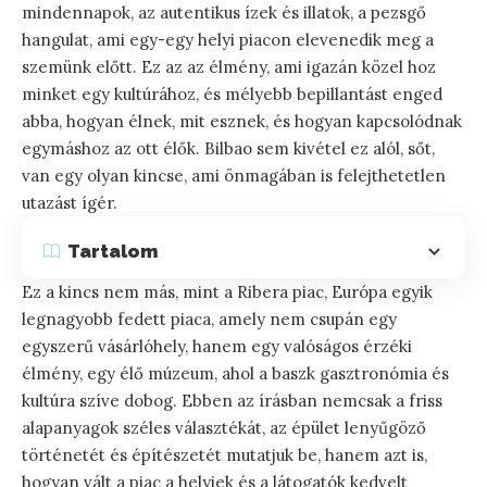
mindennapok, az autentikus ízek és illatok, a pezsgő
hangulat, ami egy-egy helyi piacon elevenedik meg a
szemünk előtt. Ez az az élmény, ami igazán közel hoz
minket egy kultúrához, és mélyebb bepillantást enged
abba, hogyan élnek, mit esznek, és hogyan kapcsolódnak
egymáshoz az ott élők. Bilbao sem kivétel ez alól, sőt,
van egy olyan kincse, ami önmagában is felejthetetlen
utazást ígér.
Tartalom
Ez a kincs nem más, mint a Ribera piac, Európa egyik
legnagyobb fedett piaca, amely nem csupán egy
egyszerű vásárlóhely, hanem egy valóságos érzéki
élmény, egy élő múzeum, ahol a baszk gasztronómia és
kultúra szíve dobog. Ebben az írásban nemcsak a friss
alapanyagok széles választékát, az épület lenyűgöző
történetét és építészetét mutatjuk be, hanem azt is,
hogyan vált a piac a helyiek és a látogatók kedvelt