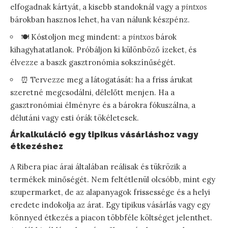
elfogadnak kártyát, a kisebb standoknál vagy a
pintxos
bárokban hasznos lehet, ha van nálunk készpénz.
🍽️ Kóstoljon meg mindent: a
pintxos
bárok
kihagyhatatlanok. Próbáljon ki különböző ízeket, és
élvezze a baszk gasztronómia sokszínűségét.
⏰ Tervezze meg a látogatását: ha a friss árukat
szeretné megcsodálni, délelőtt menjen. Ha a
gasztronómiai élményre és a bárokra fókuszálna, a
délutáni vagy esti órák tökéletesek.
Árkalkuláció egy tipikus vásárláshoz vagy
étkezéshez
A Ribera piac árai általában reálisak és tükrözik a
termékek minőségét. Nem feltétlenül olcsóbb, mint egy
szupermarket, de az alapanyagok frissessége és a helyi
eredete indokolja az árat. Egy tipikus vásárlás vagy egy
könnyed étkezés a piacon többféle költséget jelenthet.