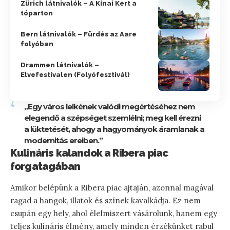
Zürich látnivalók – A Kínai Kert a
tóparton
Bern látnivalók – Fürdés az Aare
folyóban
Drammen látnivalók –
Elvefestivalen (Folyófesztivál)
„Egy város lelkének valódi megértéséhez nem
elegendő a szépséget szemlélni; meg kell érezni
a lüktetését, ahogy a hagyományok áramlanak a
modernitás ereiben.”
Kulináris kalandok a Ribera piac
forgatagában
Amikor belépünk a Ribera piac ajtaján, azonnal magával
ragad a hangok, illatok és színek kavalkádja. Ez nem
csupán egy hely, ahol élelmiszert vásárolunk, hanem egy
teljes kulináris élmény, amely minden érzékünket rabul