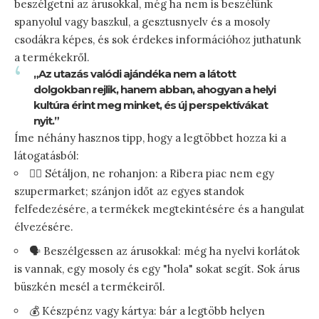
beszélgetni az árusokkal, még ha nem is beszélünk
spanyolul vagy baszkul, a gesztusnyelv és a mosoly
csodákra képes, és sok érdekes információhoz juthatunk
a termékekről.
„Az utazás valódi ajándéka nem a látott
dolgokban rejlik, hanem abban, ahogyan a helyi
kultúra érint meg minket, és új perspektívákat
nyit.”
Íme néhány hasznos tipp, hogy a legtöbbet hozza ki a
látogatásból:
🚶‍♀️ Sétáljon, ne rohanjon: a Ribera piac nem egy
szupermarket; szánjon időt az egyes standok
felfedezésére, a termékek megtekintésére és a hangulat
élvezésére.
🗣️ Beszélgessen az árusokkal: még ha nyelvi korlátok
is vannak, egy mosoly és egy "hola" sokat segít. Sok árus
büszkén mesél a termékeiről.
💰 Készpénz vagy kártya: bár a legtöbb helyen