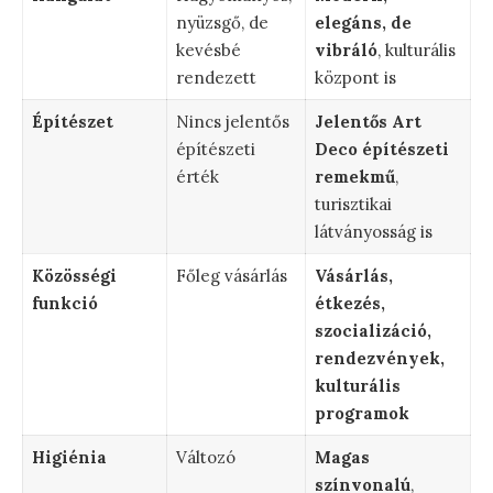
nyüzsgő, de
elegáns, de
kevésbé
vibráló
, kulturális
rendezett
központ is
Építészet
Nincs jelentős
Jelentős Art
építészeti
Deco építészeti
érték
remekmű
,
turisztikai
látványosság is
Közösségi
Főleg vásárlás
Vásárlás,
funkció
étkezés,
szocializáció,
rendezvények,
kulturális
programok
Higiénia
Változó
Magas
színvonalú
,