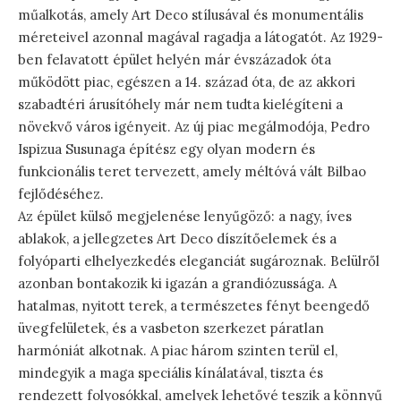
műalkotás, amely Art Deco stílusával és monumentális
méreteivel azonnal magával ragadja a látogatót. Az 1929-
ben felavatott épület helyén már évszázadok óta
működött piac, egészen a 14. század óta, de az akkori
szabadtéri árusítóhely már nem tudta kielégíteni a
növekvő város igényeit. Az új piac megálmodója, Pedro
Ispizua Susunaga építész egy olyan modern és
funkcionális teret tervezett, amely méltóvá vált Bilbao
fejlődéséhez.
Az épület külső megjelenése lenyűgöző: a nagy, íves
ablakok, a jellegzetes Art Deco díszítőelemek és a
folyóparti elhelyezkedés eleganciát sugároznak. Belülről
azonban bontakozik ki igazán a grandiózussága. A
hatalmas, nyitott terek, a természetes fényt beengedő
üvegfelületek, és a vasbeton szerkezet páratlan
harmóniát alkotnak. A piac három szinten terül el,
mindegyik a maga speciális kínálatával, tiszta és
rendezett folyosókkal, amelyek lehetővé teszik a könnyű