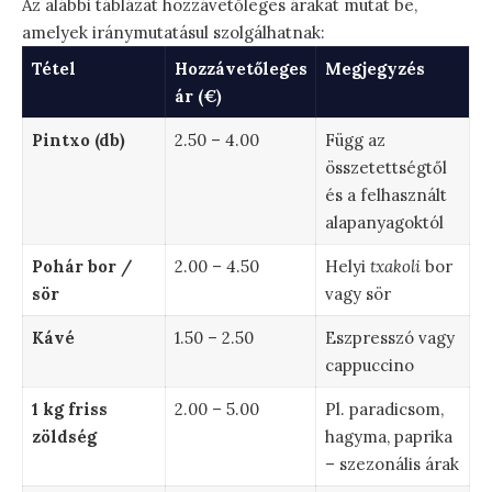
Az alábbi táblázat hozzávetőleges árakat mutat be,
amelyek iránymutatásul szolgálhatnak:
Tétel
Hozzávetőleges
Megjegyzés
ár (€)
Pintxo (db)
2.50 – 4.00
Függ az
összetettségtől
és a felhasznált
alapanyagoktól
Pohár bor /
2.00 – 4.50
Helyi
txakoli
bor
sör
vagy sör
Kávé
1.50 – 2.50
Eszpresszó vagy
cappuccino
1 kg friss
2.00 – 5.00
Pl. paradicsom,
zöldség
hagyma, paprika
– szezonális árak