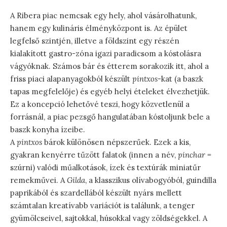
A Ribera piac nemcsak egy hely, ahol vásárolhatunk,
hanem egy kulináris élményközpont is. Az épület
legfelső szintjén, illetve a földszint egy részén
kialakított gastro-zóna igazi paradicsom a kóstolásra
vágyóknak. Számos bár és étterem sorakozik itt, ahol a
friss piaci alapanyagokból készült
pintxos
-kat (a baszk
tapas megfelelője) és egyéb helyi ételeket élvezhetjük.
Ez a koncepció lehetővé teszi, hogy közvetlenül a
forrásnál, a piac pezsgő hangulatában kóstoljunk bele a
baszk konyha ízeibe.
A
pintxos
bárok különösen népszerűek. Ezek a kis,
gyakran kenyérre tűzött falatok (innen a név,
pinchar
=
szúrni) valódi műalkotások, ízek és textúrák miniatűr
remekművei. A
Gilda
, a klasszikus olívabogyóból, guindilla
paprikából és szardellából készült nyárs mellett
számtalan kreatívabb variációt is találunk, a tenger
gyümölcseivel, sajtokkal, húsokkal vagy zöldségekkel. A