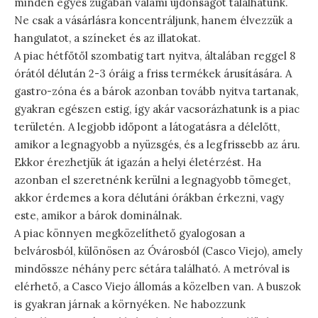
minden egyes zugában valami újdonságot találhatunk.
Ne csak a vásárlásra koncentráljunk, hanem élvezzük a
hangulatot, a színeket és az illatokat.
A piac hétfőtől szombatig tart nyitva, általában reggel 8
órától délután 2-3 óráig a friss termékek árusítására. A
gastro-zóna és a bárok azonban tovább nyitva tartanak,
gyakran egészen estig, így akár vacsorázhatunk is a piac
területén. A legjobb időpont a látogatásra a délelőtt,
amikor a legnagyobb a nyüzsgés, és a legfrissebb az áru.
Ekkor érezhetjük át igazán a helyi életérzést. Ha
azonban el szeretnénk kerülni a legnagyobb tömeget,
akkor érdemes a kora délutáni órákban érkezni, vagy
este, amikor a bárok dominálnak.
A piac könnyen megközelíthető gyalogosan a
belvárosból, különösen az Óvárosból (Casco Viejo), amely
mindössze néhány perc sétára található. A metróval is
elérhető, a Casco Viejo állomás a közelben van. A buszok
is gyakran járnak a környéken. Ne habozzunk