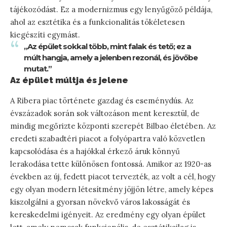
tájékozódást. Ez a modernizmus egy lenyűgöző példája,
ahol az esztétika és a funkcionalitás tökéletesen
kiegészíti egymást.
„Az épület sokkal több, mint falak és tető; ez a
múlt hangja, amely a jelenben rezonál, és jövőbe
mutat.”
Az épület múltja és jelene
A Ribera piac története gazdag és eseménydús. Az
évszázadok során sok változáson ment keresztül, de
mindig megőrizte központi szerepét Bilbao életében. Az
eredeti szabadtéri piacot a folyópartra való közvetlen
kapcsolódása és a hajókkal érkező áruk könnyű
lerakodása tette különösen fontossá. Amikor az 1920-as
években az új, fedett piacot tervezték, az volt a cél, hogy
egy olyan modern létesítmény jöjjön létre, amely képes
kiszolgálni a gyorsan növekvő város lakosságát és
kereskedelmi igényeit. Az eredmény egy olyan épület