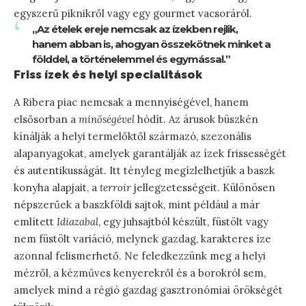
egyszerű piknikről vagy egy gourmet vacsoráról.
„Az ételek ereje nemcsak az ízekben rejlik,
hanem abban is, ahogyan összekötnek minket a
földdel, a történelemmel és egymással.”
Friss ízek és helyi specialitások
A Ribera piac nemcsak a mennyiségével, hanem
elsősorban a
minőségével
hódít. Az árusok büszkén
kínálják a helyi termelőktől származó, szezonális
alapanyagokat, amelyek garantálják az ízek frissességét
és autentikusságát. Itt tényleg megízlelhetjük a baszk
konyha alapjait, a
terroir
jellegzetességeit. Különösen
népszerűek a baszkföldi sajtok, mint például a már
említett
Idiazabal
, egy juhsajtból készült, füstölt vagy
nem füstölt variáció, melynek gazdag, karakteres íze
azonnal felismerhető. Ne feledkezzünk meg a helyi
mézről, a kézműves kenyerekről és a borokról sem,
amelyek mind a régió gazdag gasztronómiai örökségét