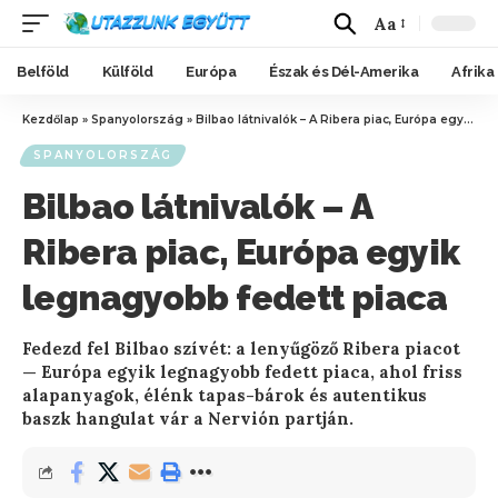
Aa
Belföld
Külföld
Európa
Észak és Dél-Amerika
Afrika
Kezdőlap
»
Spanyolország
»
Bilbao látnivalók – A Ribera piac, Európa egyik legnagyobb fedett piaca
SPANYOLORSZÁG
Bilbao látnivalók – A
Ribera piac, Európa egyik
legnagyobb fedett piaca
Fedezd fel Bilbao szívét: a lenyűgöző Ribera piacot
— Európa egyik legnagyobb fedett piaca, ahol friss
alapanyagok, élénk tapas-bárok és autentikus
baszk hangulat vár a Nervión partján.