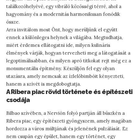
találkozóhelyévé, egy vibráló közösségi térré, ahol a
hagyomány és a modernitás harmonikusan fonódik
össze.
Arra invitálom most Önt, hogy merüljünk el együtt
ennek a különleges helynek a világába. Megtudhatja,
miért érdemes ellátogatni ide, milyen kulináris
élmények várják, hogyan tervezheti meg a látogatását a
legoptimálisabban, és milyen apró titkokat rejt még ez a
monumentális építmény. Készüljön fel egy olyan
utazásra, amely nemcsak az ízlelőbimbóit kényezteti,
hanem a szívét is megdobogtatja.
A Ribera piac rövid története és építészeti
csodája
Bilbao szívében, a Nervión folyó partján áll büszkén a
Ribera piac, egy építészeti gyöngyszem, amely magában
hordozza a város múltjának és jelenének pulzálását. Ez
nem csupán egy épület, hanem egy történet, egy