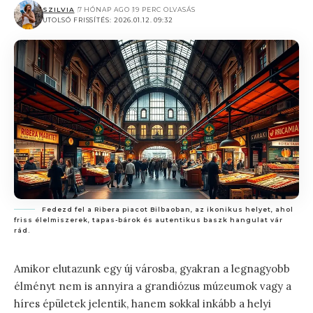
SZILVIA
7 HÓNAP AGO
19 PERC OLVASÁS
UTOLSÓ FRISSÍTÉS: 2026.01.12. 09:32
Fedezd fel a Ribera piacot Bilbaoban, az ikonikus helyet, ahol
friss élelmiszerek, tapas-bárok és autentikus baszk hangulat vár
rád.
Amikor elutazunk egy új városba, gyakran a legnagyobb
élményt nem is annyira a grandiózus múzeumok vagy a
híres épületek jelentik, hanem sokkal inkább a helyi