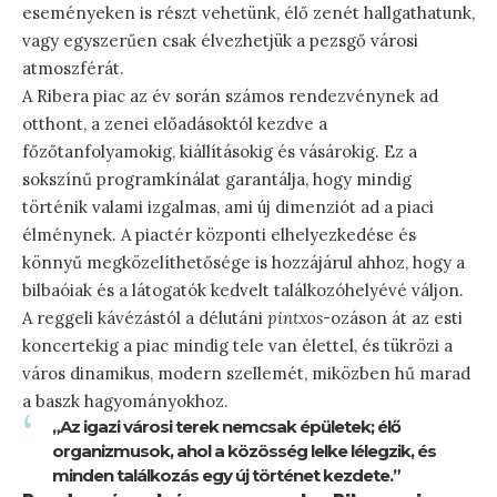
eseményeken is részt vehetünk, élő zenét hallgathatunk,
vagy egyszerűen csak élvezhetjük a pezsgő városi
atmoszférát.
A Ribera piac az év során számos rendezvénynek ad
otthont, a zenei előadásoktól kezdve a
főzőtanfolyamokig, kiállításokig és vásárokig. Ez a
sokszínű programkínálat garantálja, hogy mindig
történik valami izgalmas, ami új dimenziót ad a piaci
élménynek. A piactér központi elhelyezkedése és
könnyű megközelíthetősége is hozzájárul ahhoz, hogy a
bilbaóiak és a látogatók kedvelt találkozóhelyévé váljon.
A reggeli kávézástól a délutáni
pintxos
-ozáson át az esti
koncertekig a piac mindig tele van élettel, és tükrözi a
város dinamikus, modern szellemét, miközben hű marad
a baszk hagyományokhoz.
„Az igazi városi terek nemcsak épületek; élő
organizmusok, ahol a közösség lelke lélegzik, és
minden találkozás egy új történet kezdete.”