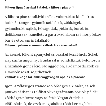
Milyen típusú árukat találok a Ribera piacon?
A Ribera piac rendkívül széles választékot kínál: friss
halak és tenger gyümölcsei, húsok, zöldségek,
gyümölcsök, sajtok, felvágottak, pékáruk, borok és
delikátesszek. Emellett a gastro-zónában számos
pintxos
bár és étterem is található.
Milyen nyelven kommunikálhatok az árusokkal?
Az árusok főként spanyolul és baszkul beszélnek. Sokuk
alapszintű angol nyelvtudással is rendelkezik, különösen
a fiatalabb generáció. Ne aggódjon, a kézmozdulatok és
a mosoly sokat segíthetnek.
Vannak-e vegetáriánus vagy vegán opciók a piacon?
Igen, a zöldséges standokon bőséges a kínálat, és sok
pintxos
bárban is találhatók vegetáriánus opciók, például
zöldséges
pintxos
vagy saláták. Vegán ételek is
előfordulnak, de ezek megtalálása több keresgélést