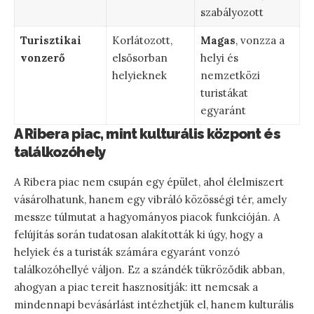
szabályozott
Turisztikai
Korlátozott,
Magas
, vonzza a
vonzerő
elsősorban
helyi és
helyieknek
nemzetközi
turistákat
egyaránt
A Ribera piac, mint kulturális központ és
találkozóhely
A Ribera piac nem csupán egy épület, ahol élelmiszert
vásárolhatunk, hanem egy vibráló közösségi tér, amely
messze túlmutat a hagyományos piacok funkcióján. A
felújítás során tudatosan alakították ki úgy, hogy a
helyiek és a turisták számára egyaránt vonzó
találkozóhellyé váljon. Ez a szándék tükröződik abban,
ahogyan a piac tereit hasznosítják: itt nemcsak a
mindennapi bevásárlást intézhetjük el, hanem kulturális