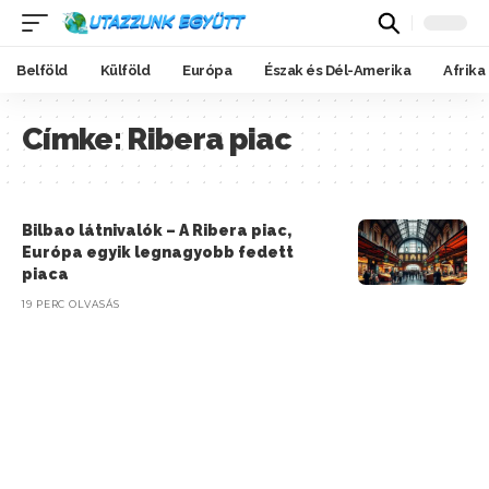
Belföld
Külföld
Európa
Észak és Dél-Amerika
Afrika
Címke:
Ribera piac
Bilbao látnivalók – A Ribera piac,
Európa egyik legnagyobb fedett
piaca
19 PERC OLVASÁS