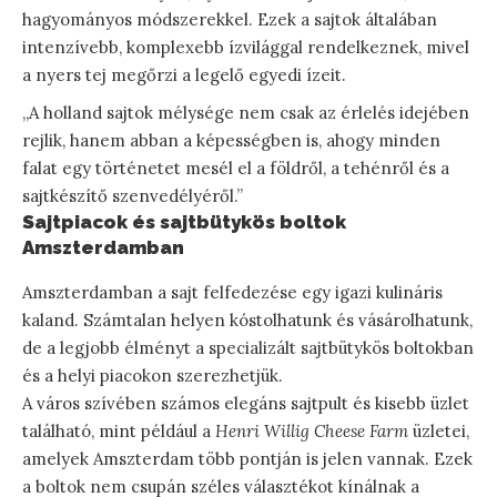
hagyományos módszerekkel. Ezek a sajtok általában
intenzívebb, komplexebb ízvilággal rendelkeznek, mivel
a nyers tej megőrzi a legelő egyedi ízeit.
„A holland sajtok mélysége nem csak az érlelés idejében
rejlik, hanem abban a képességben is, ahogy minden
falat egy történetet mesél el a földről, a tehénről és a
sajtkészítő szenvedélyéről.”
Sajtpiacok és sajtbütykös boltok
Amszterdamban
Amszterdamban a sajt felfedezése egy igazi kulináris
kaland. Számtalan helyen kóstolhatunk és vásárolhatunk,
de a legjobb élményt a specializált sajtbütykös boltokban
és a helyi piacokon szerezhetjük.
A város szívében számos elegáns sajtpult és kisebb üzlet
található, mint például a
Henri Willig Cheese Farm
üzletei,
amelyek Amszterdam több pontján is jelen vannak. Ezek
a boltok nem csupán széles választékot kínálnak a