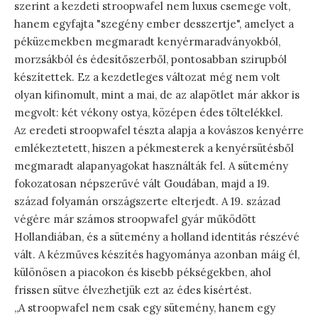
szerint a kezdeti stroopwafel nem luxus csemege volt,
hanem egyfajta "szegény ember desszertje", amelyet a
péküzemekben megmaradt kenyérmaradványokból,
morzsákból és édesítőszerből, pontosabban szirupból
készítettek. Ez a kezdetleges változat még nem volt
olyan kifinomult, mint a mai, de az alapötlet már akkor is
megvolt: két vékony ostya, középen édes töltelékkel.
Az eredeti stroopwafel tészta alapja a kovászos kenyérre
emlékeztetett, hiszen a pékmesterek a kenyérsütésből
megmaradt alapanyagokat használták fel. A sütemény
fokozatosan népszerűvé vált Goudában, majd a 19.
század folyamán országszerte elterjedt. A 19. század
végére már számos stroopwafel gyár működött
Hollandiában, és a sütemény a holland identitás részévé
vált. A kézműves készítés hagyománya azonban máig él,
különösen a piacokon és kisebb pékségekben, ahol
frissen sütve élvezhetjük ezt az édes kísértést.
„A stroopwafel nem csak egy sütemény, hanem egy