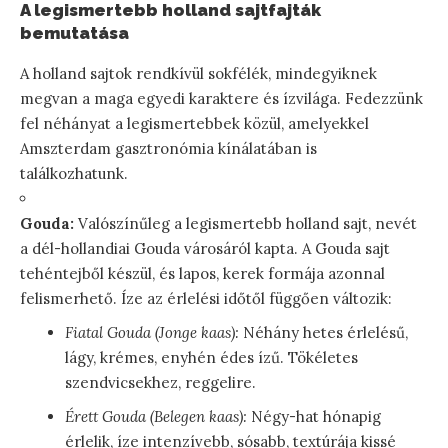
A legismertebb holland sajtfajták
bemutatása
A holland sajtok rendkívül sokfélék, mindegyiknek
megvan a maga egyedi karaktere és ízvilága. Fedezzünk
fel néhányat a legismertebbek közül, amelyekkel
Amszterdam gasztronómia kínálatában is
találkozhatunk.
Gouda:
Valószínűleg a legismertebb holland sajt, nevét
a dél-hollandiai Gouda városáról kapta. A Gouda sajt
tehéntejből készül, és lapos, kerek formája azonnal
felismerhető. Íze az érlelési időtől függően változik:
Fiatal Gouda (Jonge kaas):
Néhány hetes érlelésű,
lágy, krémes, enyhén édes ízű. Tökéletes
szendvicsekhez, reggelire.
Érett Gouda (Belegen kaas):
Négy-hat hónapig
érlelik, íze intenzívebb, sósabb, textúrája kissé