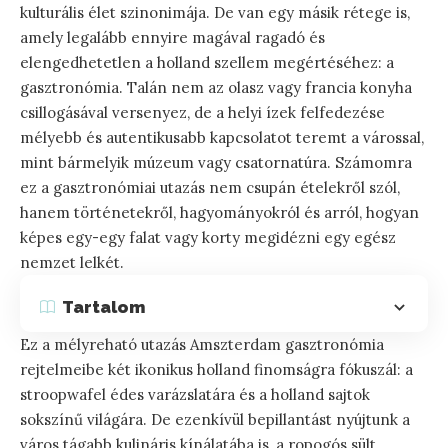
kulturális élet szinonimája. De van egy másik rétege is,
amely legalább ennyire magával ragadó és
elengedhetetlen a holland szellem megértéséhez: a
gasztronómia. Talán nem az olasz vagy francia konyha
csillogásával versenyez, de a helyi ízek felfedezése
mélyebb és autentikusabb kapcsolatot teremt a várossal,
mint bármelyik múzeum vagy csatornatúra. Számomra
ez a gasztronómiai utazás nem csupán ételekről szól,
hanem történetekről, hagyományokról és arról, hogyan
képes egy-egy falat vagy korty megidézni egy egész
nemzet lelkét.
Tartalom
Ez a mélyreható utazás Amszterdam gasztronómia
rejtelmeibe két ikonikus holland finomságra fókuszál: a
stroopwafel édes varázslatára és a holland sajtok
sokszínű világára. De ezenkívül bepillantást nyújtunk a
város tágabb kulináris kínálatába is, a ropogós sült