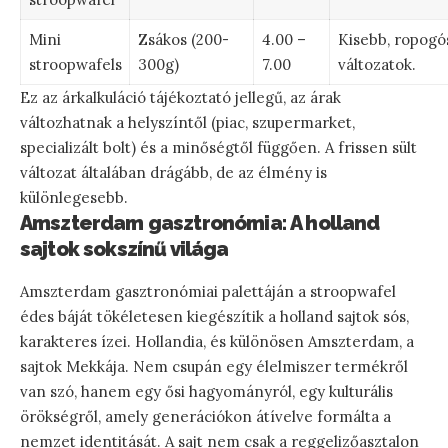
Mini
Zsákos (200-
4.00 –
Kisebb, ropogó
stroopwafels
300g)
7.00
változatok.
Ez az árkalkuláció tájékoztató jellegű, az árak
változhatnak a helyszíntől (piac, szupermarket,
specializált bolt) és a minőségtől függően. A frissen sült
változat általában drágább, de az élmény is
különlegesebb.
Amszterdam gasztronómia: A holland
sajtok sokszínű világa
Amszterdam gasztronómiai palettáján a stroopwafel
édes báját tökéletesen kiegészítik a holland sajtok sós,
karakteres ízei. Hollandia, és különösen Amszterdam, a
sajtok Mekkája. Nem csupán egy élelmiszer termékről
van szó, hanem egy ősi hagyományról, egy kulturális
örökségről, amely generációkon átívelve formálta a
nemzet identitását. A sajt nem csak a reggelizőasztalon