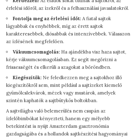
Kérdezzen!
Az eladók sokat tudnak a sajtokról, az
érlelési időről, az ízekről és a felhasználási javaslatokról.
Fontolja meg az érlelési időt:
A fiatal sajtok
lágyabbak és enyhébbek, míg az érett sajtok
karakteresebbek, diósabbak és intenzívebbek. Válasszon
az ízlésének megfelelően.
Vákuumcsomagolás:
Ha ajándékba visz haza sajtot,
kérje vákuumcsomagolásban. Ez segít megőrizni a
frissességét és elkerüli a szagokat a bőröndben.
Kiegészítők:
Ne feledkezzen meg a sajtokhoz illő
kiegészítőkről sem, mint például a sajtízeket kiemelő
gyümölcslekvárok, mézek vagy mustárok, amelyek
szintén kaphatók a sajtbütykös boltokban.
A sajtvilágba való belemerülés nem csupán az
ízlelőbimbókat kényezteti, hanem egy mélyebb
betekintést is nyújt Amszterdam gasztronómia
gazdagságába és a hollandok sajtkészítési hagyományai