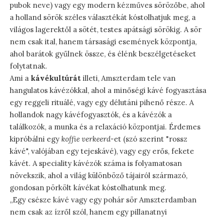
pubok neve) vagy egy modern kézműves sörözőbe, ahol
a holland sörök széles választékát kóstolhatjuk meg, a
világos lagerektől a sötét, testes apátsági sörökig. A sör
nem csak ital, hanem társasági események központja,
ahol barátok gyűlnek össze, és élénk beszélgetéseket
folytatnak.
Ami a
kávékultúrát
illeti, Amszterdam tele van
hangulatos kávézókkal, ahol a minőségi kávé fogyasztása
egy reggeli rituálé, vagy egy délutáni pihenő része. A
hollandok nagy kávéfogyasztók, és a kávézók a
találkozók, a munka és a relaxáció központjai. Érdemes
kipróbálni egy
koffie verkeerd
-et (szó szerint "rossz
kávé", valójában egy tejeskávé), vagy egy erős, fekete
kávét. A speciality kávézók száma is folyamatosan
növekszik, ahol a világ különböző tájairól származó,
gondosan pörkölt kávékat kóstolhatunk meg.
„Egy csésze kávé vagy egy pohár sör Amszterdamban
nem csak az ízről szól, hanem egy pillanatnyi