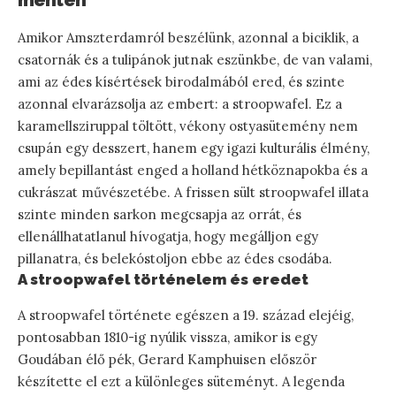
mentén
Amikor Amszterdamról beszélünk, azonnal a biciklik, a
csatornák és a tulipánok jutnak eszünkbe, de van valami,
ami az édes kísértések birodalmából ered, és szinte
azonnal elvarázsolja az embert: a stroopwafel. Ez a
karamellsziruppal töltött, vékony ostyasütemény nem
csupán egy desszert, hanem egy igazi kulturális élmény,
amely bepillantást enged a holland hétköznapokba és a
cukrászat művészetébe. A frissen sült stroopwafel illata
szinte minden sarkon megcsapja az orrát, és
ellenállhatatlanul hívogatja, hogy megálljon egy
pillanatra, és belekóstoljon ebbe az édes csodába.
A stroopwafel történelem és eredet
A stroopwafel története egészen a 19. század elejéig,
pontosabban 1810-ig nyúlik vissza, amikor is egy
Goudában élő pék, Gerard Kamphuisen először
készítette el ezt a különleges süteményt. A legenda