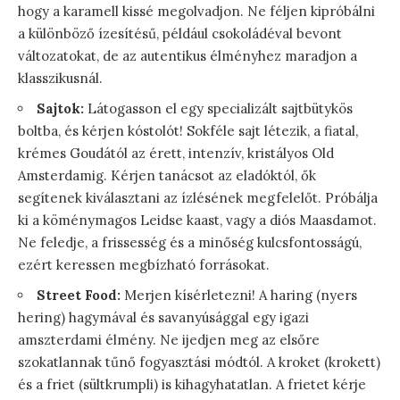
hogy a karamell kissé megolvadjon. Ne féljen kipróbálni
a különböző ízesítésű, például csokoládéval bevont
változatokat, de az autentikus élményhez maradjon a
klasszikusnál.
Sajtok:
Látogasson el egy specializált sajtbütykös
boltba, és kérjen kóstolót! Sokféle sajt létezik, a fiatal,
krémes Goudától az érett, intenzív, kristályos Old
Amsterdamig. Kérjen tanácsot az eladóktól, ők
segítenek kiválasztani az ízlésének megfelelőt. Próbálja
ki a köménymagos Leidse kaast, vagy a diós Maasdamot.
Ne feledje, a frissesség és a minőség kulcsfontosságú,
ezért keressen megbízható forrásokat.
Street Food:
Merjen kísérletezni! A haring (nyers
hering) hagymával és savanyúsággal egy igazi
amszterdami élmény. Ne ijedjen meg az elsőre
szokatlannak tűnő fogyasztási módtól. A kroket (krokett)
és a friet (sültkrumpli) is kihagyhatatlan. A frietet kérje