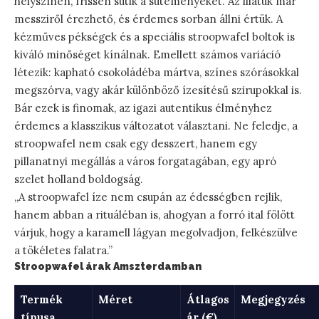
helyszínen, frissen sütik a süteményeket. Az illatuk már
messziről érezhető, és érdemes sorban állni értük. A
kézműves pékségek és a speciális stroopwafel boltok is
kiváló minőséget kínálnak. Emellett számos variáció
létezik: kapható csokoládéba mártva, színes szórásokkal
megszórva, vagy akár különböző ízesítésű szirupokkal is.
Bár ezek is finomak, az igazi autentikus élményhez
érdemes a klasszikus változatot választani. Ne feledje, a
stroopwafel nem csak egy desszert, hanem egy
pillanatnyi megállás a város forgatagában, egy apró
szelet holland boldogság.
„A stroopwafel íze nem csupán az édességben rejlik,
hanem abban a rituáléban is, ahogyan a forró ital fölött
várjuk, hogy a karamell lágyan megolvadjon, felkészülve
a tökéletes falatra.”
Stroopwafel árak Amszterdamban
Termék
Méret
Átlagos
Megjegyzés
típusa
ár (€)