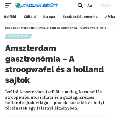
Aa
Belföld
Külföld
Európa
Észak és Dél-Amerika
Afrika
Kezdőlap
»
Hollandia
»
Amszterdam gasztronómia – A stroopwafel és a holland sajtok
HOLLANDIA
Amszterdam
gasztronómia – A
stroopwafel és a holland
sajtok
Ízelítő Amszterdam ízeiből: a meleg, karamellás
stroopwafel utcai illata és a gazdag, krémes
holland sajtok világa — piacok, kóstolók és helyi
történetek egy falatnyi élményben.