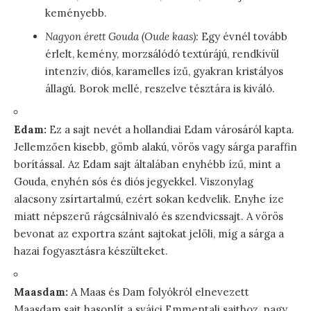
keményebb.
Nagyon érett Gouda (Oude kaas):
Egy évnél tovább
érlelt, kemény, morzsálódó textúrájú, rendkívül
intenzív, diós, karamelles ízű, gyakran kristályos
állagú. Borok mellé, reszelve tésztára is kiváló.
Edam:
Ez a sajt nevét a hollandiai Edam városáról kapta.
Jellemzően kisebb, gömb alakú, vörös vagy sárga paraffin
borítással. Az Edam sajt általában enyhébb ízű, mint a
Gouda, enyhén sós és diós jegyekkel. Viszonylag
alacsony zsírtartalmú, ezért sokan kedvelik. Enyhe íze
miatt népszerű rágcsálnivaló és szendvicssajt. A vörös
bevonat az exportra szánt sajtokat jelöli, míg a sárga a
hazai fogyasztásra készülteket.
Maasdam:
A Maas és Dam folyókról elnevezett
Maasdam sajt hasonlít a svájci Emmentali sajthoz, nagy