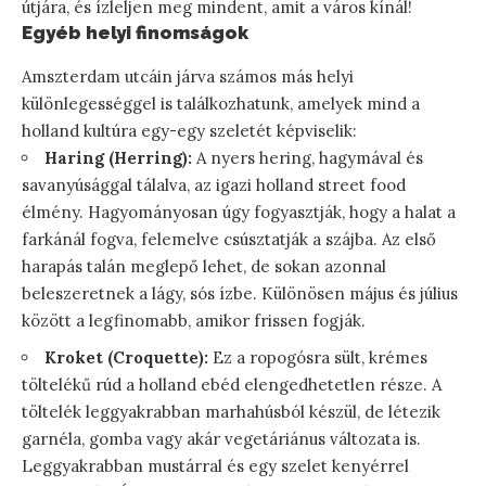
útjára, és ízleljen meg mindent, amit a város kínál!
Egyéb helyi finomságok
Amszterdam utcáin járva számos más helyi
különlegességgel is találkozhatunk, amelyek mind a
holland kultúra egy-egy szeletét képviselik:
Haring (Herring):
A nyers hering, hagymával és
savanyúsággal tálalva, az igazi holland street food
élmény. Hagyományosan úgy fogyasztják, hogy a halat a
farkánál fogva, felemelve csúsztatják a szájba. Az első
harapás talán meglepő lehet, de sokan azonnal
beleszeretnek a lágy, sós ízbe. Különösen május és július
között a legfinomabb, amikor frissen fogják.
Kroket (Croquette):
Ez a ropogósra sült, krémes
töltelékű rúd a holland ebéd elengedhetetlen része. A
töltelék leggyakrabban marhahúsból készül, de létezik
garnéla, gomba vagy akár vegetáriánus változata is.
Leggyakrabban mustárral és egy szelet kenyérrel