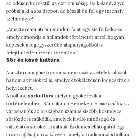
az édesen keresztül az extrém sósig. Ha kalandvágyó,
próbálja ki a sós dropot, de készüljön fel egy intenzív
ízélményre!
„Amszterdam utcáin minden falat egy kis felfedezés,
amely elmondja a hollandok történetét arról, hogyan
képesek a legegyszerűbb alapanyagokból is
felejthetetlen ízeket teremteni.”
Sör és kávé kultúra
Amszterdam gasztronómia nem csak az ételekről szól,
hanem az italokról is, amelyek tökéletesen kiegészítik a
helyi ízeket.
A holland
sörkultúra
mélyen gyökerezik a
történelemben. Bár sokan a Heinekenre asszociálnak, a
városban és az országban számos kisebb, kézműves
sörfőzde is működik, amelyek kiváló minőségű és
változatos söröket kínálnak. Érdemes ellátogatni egy
bruin caféba
(barna kávézó, amely a tradicionális holland