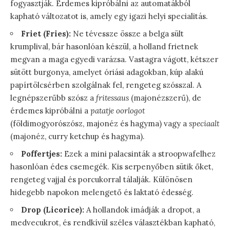
fogyasztják. Érdemes kipróbálni az automatákból
kapható változatot is, amely egy igazi helyi specialitás.
Friet (Fries):
Ne tévessze össze a belga sült
krumplival, bár hasonlóan készül, a holland frietnek
megvan a maga egyedi varázsa. Vastagra vágott, kétszer
sütött burgonya, amelyet óriási adagokban, kúp alakú
papírtölcsérben szolgálnak fel, rengeteg szósszal. A
legnépszerűbb szósz a
fritessaus
(majonézszerű), de
érdemes kipróbálni a
patatje oorlogot
(földimogyorószósz, majonéz és hagyma) vagy a
speciaalt
(majonéz, curry ketchup és hagyma).
Poffertjes:
Ezek a mini palacsinták a stroopwafelhez
hasonlóan édes csemegék. Kis serpenyőben sütik őket,
rengeteg vajjal és porcukorral tálalják. Különösen
hidegebb napokon melengető és laktató édesség.
Drop (Licorice):
A hollandok imádják a dropot, a
medvecukrot, és rendkívül széles választékban kapható,