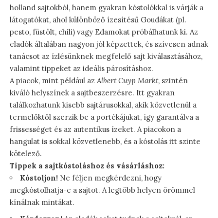
holland sajtokból, hanem gyakran kóstolókkal is várják a
látogatókat, ahol különböző ízesítésű Goudákat (pl.
pesto, füstölt, chili) vagy Edamokat próbálhatunk ki. Az
eladók általában nagyon jól képzettek, és szívesen adnak
tanácsot az ízlésünknek megfelelő sajt kiválasztásához,
valamint tippeket az ideális párosításhoz.
A piacok, mint például az
Albert Cuyp Markt
, szintén
kiváló helyszínek a sajtbeszerzésre. Itt gyakran
találkozhatunk kisebb sajtárusokkal, akik közvetlenül a
termelőktől szerzik be a portékájukat, így garantálva a
frissességet és az autentikus ízeket. A piacokon a
hangulat is sokkal közvetlenebb, és a kóstolás itt szinte
kötelező.
Tippek a sajtkóstoláshoz és vásárláshoz:
Kóstoljon!
Ne féljen megkérdezni, hogy
megkóstolhatja-e a sajtot. A legtöbb helyen örömmel
kínálnak mintákat.