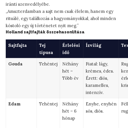
iránti szenvedélyébe.
„Amszterdamban a sajt nem csak élelem, hanem egy
rituálé, egy találkozás a hagyományokkal, ahol minden
kóstoló egy új történetet nyit meg.”
Holland sajtfajták összehasonlítása
Sajtfajta
Tej
Érlelési
Ízvilág
Te
típusa
idő
Gouda
Tehéntej
Néhány
Fiatal: lágy,
Rug
hét –
krémes, édes.
ke
Több év
Érett: diós,
érl
karamelles,
kri
intenzív.
Edam
Tehéntej
Néhány
Enyhe, enyhén
Fé
hét – 6
sós, diós.
rug
hónap