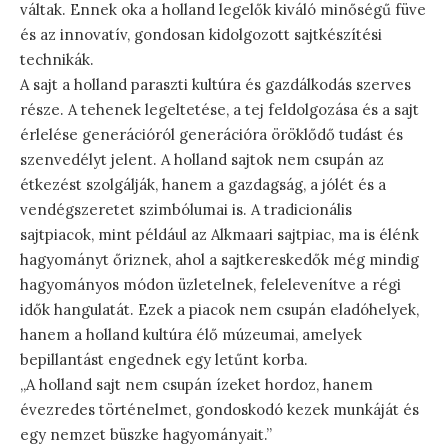
váltak. Ennek oka a holland legelők kiváló minőségű füve
és az innovatív, gondosan kidolgozott sajtkészítési
technikák.
A sajt a holland paraszti kultúra és gazdálkodás szerves
része. A tehenek legeltetése, a tej feldolgozása és a sajt
érlelése generációról generációra öröklődő tudást és
szenvedélyt jelent. A holland sajtok nem csupán az
étkezést szolgálják, hanem a gazdagság, a jólét és a
vendégszeretet szimbólumai is. A tradicionális
sajtpiacok, mint például az Alkmaari sajtpiac, ma is élénk
hagyományt őriznek, ahol a sajtkereskedők még mindig
hagyományos módon üzletelnek, felelevenítve a régi
idők hangulatát. Ezek a piacok nem csupán eladóhelyek,
hanem a holland kultúra élő múzeumai, amelyek
bepillantást engednek egy letűnt korba.
„A holland sajt nem csupán ízeket hordoz, hanem
évezredes történelmet, gondoskodó kezek munkáját és
egy nemzet büszke hagyományait.”