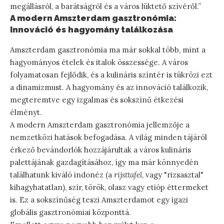
megállásról, a barátságról és a város lüktető szívéről.”
A modern Amszterdam gasztronómia:
Innováció és hagyomány találkozása
Amszterdam gasztronómia ma már sokkal több, mint a
hagyományos ételek és italok összessége. A város
folyamatosan fejlődik, és a kulináris színtér is tükrözi ezt
a dinamizmust. A hagyomány és az innováció találkozik,
megteremtve egy izgalmas és sokszínű étkezési
élményt.
A modern Amszterdam gasztronómia jellemzője a
nemzetközi hatások befogadása. A világ minden tájáról
érkező bevándorlók hozzájárultak a város kulináris
palettájának gazdagításához, így ma már könnyedén
találhatunk kiváló indonéz (a
rijsttafel
, vagy "rizsasztal"
kihagyhatatlan), szír, török, olasz vagy etióp éttermeket
is. Ez a sokszínűség teszi Amszterdamot egy igazi
globális gasztronómiai központtá.