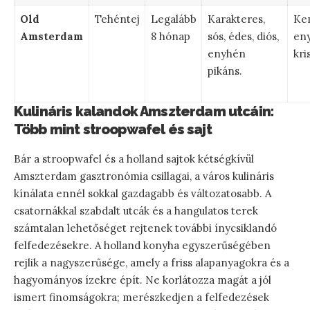
Old
Tehéntej
Legalább
Karakteres,
Ke
Amsterdam
8 hónap
sós, édes, diós,
en
enyhén
kri
pikáns.
Kulináris kalandok Amszterdam utcáin:
Több mint stroopwafel és sajt
Bár a stroopwafel és a holland sajtok kétségkívül
Amszterdam gasztronómia csillagai, a város kulináris
kínálata ennél sokkal gazdagabb és változatosabb. A
csatornákkal szabdalt utcák és a hangulatos terek
számtalan lehetőséget rejtenek további ínycsiklandó
felfedezésekre. A holland konyha egyszerűségében
rejlik a nagyszerűsége, amely a friss alapanyagokra és a
hagyományos ízekre épít. Ne korlátozza magát a jól
ismert finomságokra; merészkedjen a felfedezések