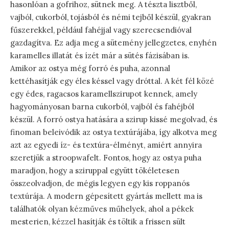
hasonlóan a gofrihoz, sütnek meg. A tészta lisztből,
vajból, cukorból, tojásból és némi tejből készül, gyakran
fűszerekkel, például fahéjjal vagy szerecsendióval
gazdagítva. Ez adja meg a sütemény jellegzetes, enyhén
karamelles illatát és ízét már a sütés fázisában is.
Amikor az ostya még forró és puha, azonnal
kettéhasítják egy éles késsel vagy dróttal. A két fél közé
egy édes, ragacsos karamellszirupot kennek, amely
hagyományosan barna cukorból, vajból és fahéjból
készül. A forró ostya hatására a szirup kissé megolvad, és
finoman beleivódik az ostya textúrájába, így alkotva meg
azt az egyedi íz- és textúra-élményt, amiért annyira
szeretjük a stroopwafelt. Fontos, hogy az ostya puha
maradjon, hogy a sziruppal együtt tökéletesen
összeolvadjon, de mégis legyen egy kis roppanós
textúrája. A modern gépesített gyártás mellett ma is
találhatók olyan kézműves műhelyek, ahol a pékek
mesterien, kézzel hasítják és töltik a frissen sült