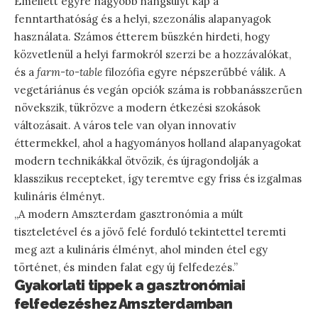
Emellett egyre nagyobb hangsúlyt kap a
fenntarthatóság és a helyi, szezonális alapanyagok
használata. Számos étterem büszkén hirdeti, hogy
közvetlenül a helyi farmokról szerzi be a hozzávalókat,
és a
farm-to-table
filozófia egyre népszerűbbé válik. A
vegetáriánus és vegán opciók száma is robbanásszerűen
növekszik, tükrözve a modern étkezési szokások
változásait. A város tele van olyan innovatív
éttermekkel, ahol a hagyományos holland alapanyagokat
modern technikákkal ötvözik, és újragondolják a
klasszikus recepteket, így teremtve egy friss és izgalmas
kulináris élményt.
„A modern Amszterdam gasztronómia a múlt
tiszteletével és a jövő felé forduló tekintettel teremti
meg azt a kulináris élményt, ahol minden étel egy
történet, és minden falat egy új felfedezés.”
Gyakorlati tippek a gasztronómiai
felfedezéshez Amszterdamban