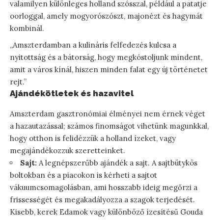
valamilyen különleges holland szósszal, például a patatje
oorloggal, amely mogyorószószt, majonézt és hagymát
kombinál.
„Amszterdamban a kulináris felfedezés kulcsa a
nyitottság és a bátorság, hogy megkóstoljunk mindent,
amit a város kínál, hiszen minden falat egy új történetet
rejt.”
Ajándékötletek és hazavitel
Amszterdam gasztronómiai élményei nem érnek véget
a hazautazással; számos finomságot vihetünk magunkkal,
hogy otthon is felidézzük a holland ízeket, vagy
megajándékozzuk szeretteinket.
Sajt:
A legnépszerűbb ajándék a sajt. A sajtbütykös
boltokban és a piacokon is kérheti a sajtot
vákuumcsomagolásban, ami hosszabb ideig megőrzi a
frissességét és megakadályozza a szagok terjedését.
Kisebb, kerek Edamok vagy különböző ízesítésű Gouda