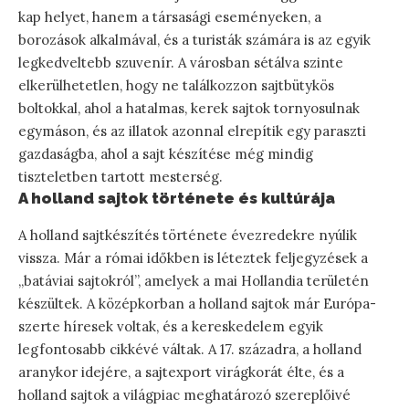
kap helyet, hanem a társasági eseményeken, a
borozások alkalmával, és a turisták számára is az egyik
legkedveltebb szuvenír. A városban sétálva szinte
elkerülhetetlen, hogy ne találkozzon sajtbütykös
boltokkal, ahol a hatalmas, kerek sajtok tornyosulnak
egymáson, és az illatok azonnal elrepítik egy paraszti
gazdaságba, ahol a sajt készítése még mindig
tiszteletben tartott mesterség.
A holland sajtok története és kultúrája
A holland sajtkészítés története évezredekre nyúlik
vissza. Már a római időkben is léteztek feljegyzések a
„batáviai sajtokról”, amelyek a mai Hollandia területén
készültek. A középkorban a holland sajtok már Európa-
szerte híresek voltak, és a kereskedelem egyik
legfontosabb cikkévé váltak. A 17. századra, a holland
aranykor idejére, a sajtexport virágkorát élte, és a
holland sajtok a világpiac meghatározó szereplőivé