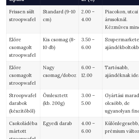
Frissen sült
Standard (9-10
2.00 –
Piacokon, utcai
stroopwafel
cm)
4.00
árusoknál.
Kézműves min
Előre
Kis csomag (8-
3.50 –
Szupermarkete
csomagolt
10 db)
6.00
ajándékboltokb
stroopwafel
Előre
Nagy
6.00 –
Tartósabb,
csomagolt
csomag/doboz
12.00
ajándéknak ideá
stroopwafel
Stroopwafel
Ömlesztett
3.00 –
Gyártási marad
darabok
(kb. 200g)
5.00
olcsóbb, de
(készítőből)
ugyanolyan fin
Csokoládéba
Egyedi darab
4.00 –
Különlegesebb,
mártott
6.00
prémium változ
stroopwafel