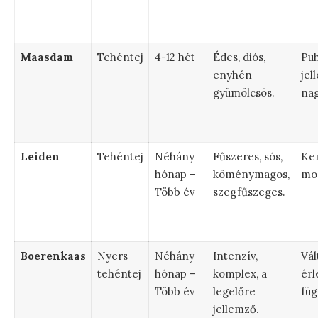
Maasdam
Tehéntej
4-12 hét
Édes, diós,
Puh
enyhén
jel
gyümölcsös.
nag
Leiden
Tehéntej
Néhány
Fűszeres, sós,
Ke
hónap –
köménymagos,
mor
Több év
szegfűszeges.
Boerenkaas
Nyers
Néhány
Intenzív,
Vál
tehéntej
hónap –
komplex, a
érl
Több év
legelőre
füg
jellemző.