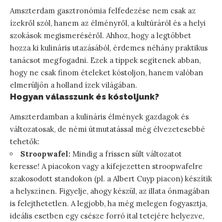
Amszterdam gasztronómia felfedezése nem csak az
ízekről szól, hanem az élményről, a kultúráról és a helyi
szokások megismeréséről. Ahhoz, hogy a legtöbbet
hozza ki kulináris utazásából, érdemes néhány praktikus
tanácsot megfogadni. Ezek a tippek segítenek abban,
hogy ne csak finom ételeket kóstoljon, hanem valóban
elmerüljön a holland ízek világában.
Hogyan válasszunk és kóstoljunk?
Amszterdamban a kulináris élmények gazdagok és
változatosak, de némi útmutatással még élvezetesebbé
tehetők:
Stroopwafel:
Mindig a frissen sült változatot
keresse! A piacokon vagy a kifejezetten stroopwafelre
szakosodott standokon (pl. a Albert Cuyp piacon) készítik
a helyszínen. Figyelje, ahogy készül, az illata önmagában
is felejthetetlen. A legjobb, ha még melegen fogyasztja,
ideális esetben egy csésze forró ital tetejére helyezve,