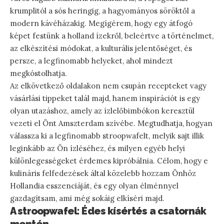
krumplitól a sós heringig, a hagyományos söröktől a
modern kávéházakig. Megígérem, hogy egy átfogó
képet festünk a holland ízekről, beleértve a történelmet,
az elkészítési módokat, a kulturális jelentőséget, és
persze, a legfinomabb helyeket, ahol mindezt
megkóstolhatja.
Az elkövetkező oldalakon nem csupán recepteket vagy
vásárlási tippeket talál majd, hanem inspirációt is egy
olyan utazáshoz, amely az ízlelőbimbókon keresztül
vezeti el Önt Amszterdam szívébe. Megtudhatja, hogyan
válassza ki a legfinomabb stroopwafelt, melyik sajt illik
leginkább az Ön ízléséhez, és milyen egyéb helyi
különlegességeket érdemes kipróbálnia. Célom, hogy e
kulináris felfedezések által közelebb hozzam Önhöz
Hollandia esszenciáját, és egy olyan élménnyel
gazdagítsam, ami még sokáig elkíséri majd.
A stroopwafel: Édes kísértés a csatornák