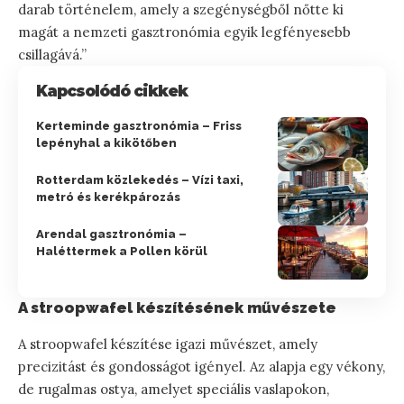
darab történelem, amely a szegénységből nőtte ki
magát a nemzeti gasztronómia egyik legfényesebb
csillagává.”
Kapcsolódó cikkek
Kerteminde gasztronómia – Friss
lepényhal a kikötőben
Rotterdam közlekedés – Vízi taxi,
metró és kerékpározás
Arendal gasztronómia –
Haléttermek a Pollen körül
A stroopwafel készítésének művészete
A stroopwafel készítése igazi művészet, amely
precizitást és gondosságot igényel. Az alapja egy vékony,
de rugalmas ostya, amelyet speciális vaslapokon,