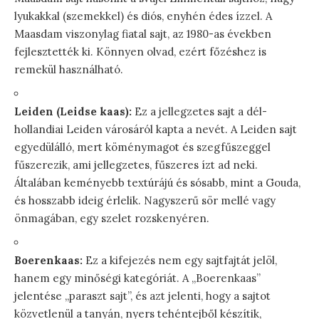
lyukakkal (szemekkel) és diós, enyhén édes ízzel. A
Maasdam viszonylag fiatal sajt, az 1980-as években
fejlesztették ki. Könnyen olvad, ezért főzéshez is
remekül használható.
Leiden (Leidse kaas):
Ez a jellegzetes sajt a dél-
hollandiai Leiden városáról kapta a nevét. A Leiden sajt
egyedülálló, mert köménymagot és szegfűszeggel
fűszerezik, ami jellegzetes, fűszeres ízt ad neki.
Általában keményebb textúrájú és sósabb, mint a Gouda,
és hosszabb ideig érlelik. Nagyszerű sör mellé vagy
önmagában, egy szelet rozskenyéren.
Boerenkaas:
Ez a kifejezés nem egy sajtfajtát jelöl,
hanem egy minőségi kategóriát. A „Boerenkaas”
jelentése „paraszt sajt”, és azt jelenti, hogy a sajtot
közvetlenül a tanyán, nyers tehéntejből készítik,