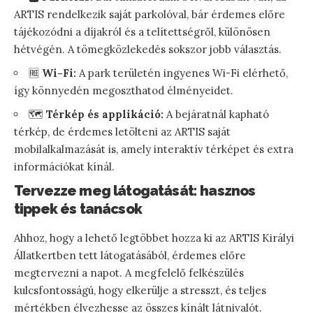
ARTIS rendelkezik saját parkolóval, bár érdemes előre
tájékozódni a díjakról és a telítettségről, különösen
hétvégén. A tömegközlekedés sokszor jobb választás.
🆓
Wi-Fi:
A park területén ingyenes Wi-Fi elérhető,
így könnyedén megoszthatod élményeidet.
🗺️
Térkép és applikáció:
A bejáratnál kapható
térkép, de érdemes letölteni az ARTIS saját
mobilalkalmazását is, amely interaktív térképet és extra
információkat kínál.
Tervezze meg látogatását: hasznos
tippek és tanácsok
Ahhoz, hogy a lehető legtöbbet hozza ki az ARTIS Királyi
Állatkertben tett látogatásából, érdemes előre
megtervezni a napot. A megfelelő felkészülés
kulcsfontosságú, hogy elkerülje a stresszt, és teljes
mértékben élvezhesse az összes kínált látnivalót.