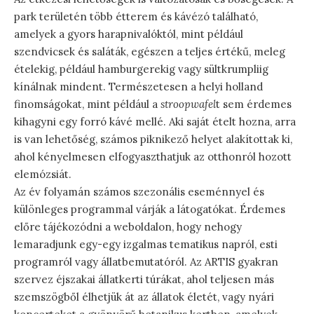
park területén több étterem és kávézó található,
amelyek a gyors harapnivalóktól, mint például
szendvicsek és saláták, egészen a teljes értékű, meleg
ételekig, például hamburgerekig vagy sültkrumpliig
kínálnak mindent. Természetesen a helyi holland
finomságokat, mint például a
stroopwafel
t sem érdemes
kihagyni egy forró kávé mellé. Aki saját ételt hozna, arra
is van lehetőség, számos piknikező helyet alakítottak ki,
ahol kényelmesen elfogyaszthatjuk az otthonról hozott
elemózsiát.
Az év folyamán számos szezonális eseménnyel és
különleges programmal várják a látogatókat. Érdemes
előre tájékozódni a weboldalon, hogy nehogy
lemaradjunk egy-egy izgalmas tematikus napról, esti
programról vagy állatbemutatóról. Az ARTIS gyakran
szervez éjszakai állatkerti túrákat, ahol teljesen más
szemszögből élhetjük át az állatok életét, vagy nyári