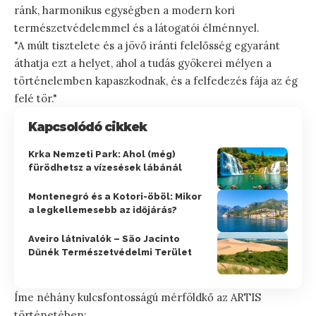
ránk, harmonikus egységben a modern kori
természetvédelemmel és a látogatói élménnyel.
"A múlt tisztelete és a jövő iránti felelősség egyaránt
áthatja ezt a helyet, ahol a tudás gyökerei mélyen a
történelemben kapaszkodnak, és a felfedezés fája az ég
felé tör."
Kapcsolódó cikkek
Krka Nemzeti Park: Ahol (még)
fürödhetsz a vízesések lábánál
Montenegró és a Kotori-öböl: Mikor
a legkellemesebb az időjárás?
Aveiro látnivalók – São Jacinto
Dűnék Természetvédelmi Terület
Íme néhány kulcsfontosságú mérföldkő az ARTIS
történetében: