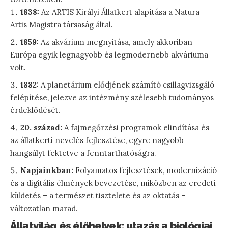
1838:
Az ARTIS Királyi Állatkert alapítása a Natura
Artis Magistra társaság által.
1859:
Az akvárium megnyitása, amely akkoriban
Európa egyik legnagyobb és legmodernebb akváriuma
volt.
1882:
A planetárium elődjének számító csillagvizsgáló
felépítése, jelezve az intézmény szélesebb tudományos
érdeklődését.
20. század:
A fajmegőrzési programok elindítása és
az állatkerti nevelés fejlesztése, egyre nagyobb
hangsúlyt fektetve a fenntarthatóságra.
Napjainkban:
Folyamatos fejlesztések, modernizáció
és a digitális élmények bevezetése, miközben az eredeti
küldetés – a természet tisztelete és az oktatás –
változatlan marad.
Állatvilág és élőhelyek: utazás a biológiai