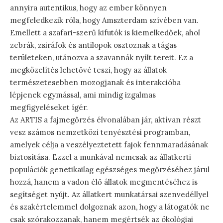
annyira autentikus, hogy az ember könnyen
megfeledkezik róla, hogy Amszterdam szívében van.
Emellett a szafari-szerű kifutók is kiemelkedőek, ahol
zebrák, zsiráfok és antilopok osztoznak a tágas
területeken, utánozva a szavannák nyílt tereit. Ez a
megközelítés lehetővé teszi, hogy az állatok
természetesebben mozogjanak és interakcióba
lépjenek egymással, ami mindig izgalmas
megfigyeléseket ígér.
Az ARTIS a fajmegőrzés élvonalában jár, aktívan részt
vesz számos nemzetközi tenyésztési programban,
amelyek célja a veszélyeztetett fajok fennmaradásának
biztosítása. Ezzel a munkával nemcsak az állatkerti
populációk genetikailag egészséges megőrzéséhez járul
hozzá, hanem a vadon élő állatok megmentéséhez is
segítséget nyújt. Az állatkert munkatársai szenvedéllyel
és szakértelemmel dolgoznak azon, hogy a látogatók ne
csak szórakozzanak, hanem megértsék az ökológiai