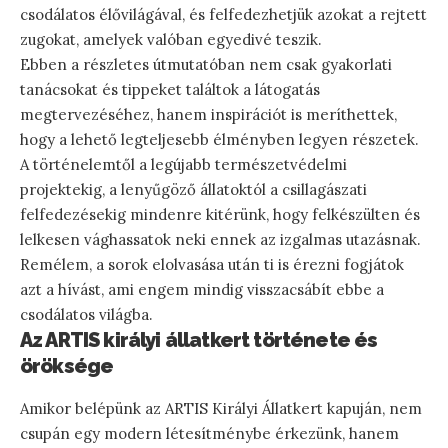
csodálatos élővilágával, és felfedezhetjük azokat a rejtett
zugokat, amelyek valóban egyedivé teszik.
Ebben a részletes útmutatóban nem csak gyakorlati
tanácsokat és tippeket találtok a látogatás
megtervezéséhez, hanem inspirációt is meríthettek,
hogy a lehető legteljesebb élményben legyen részetek.
A történelemtől a legújabb természetvédelmi
projektekig, a lenyűgöző állatoktól a csillagászati
felfedezésekig mindenre kitérünk, hogy felkészülten és
lelkesen vághassatok neki ennek az izgalmas utazásnak.
Remélem, a sorok elolvasása után ti is érezni fogjátok
azt a hívást, ami engem mindig visszacsábít ebbe a
csodálatos világba.
Az ARTIS királyi állatkert története és
öröksége
Amikor belépünk az ARTIS Királyi Állatkert kapuján, nem
csupán egy modern létesítménybe érkezünk, hanem