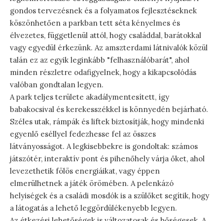
gondos tervezésnek és a folyamatos fejlesztéseknek
köszönhetően a parkban tett séta kényelmes és
élvezetes, függetlenül attól, hogy családdal, barátokkal
vagy egyedül érkezünk. Az amszterdami látnivalók közül
talán ez az egyik leginkább "felhasználóbarát", ahol
minden részletre odafigyelnek, hogy a kikapcsolódás
valóban gondtalan legyen.
A park teljes területe akadálymentesített, így
babakocsival és kerekesszékkel is könnyedén bejárható.
Széles utak, rámpák és liftek biztosítják, hogy mindenki
egyenlő eséllyel fedezhesse fel az összes
látványosságot. A legkisebbekre is gondoltak: számos
játszótér, interaktív pont és pihenőhely várja őket, ahol
levezethetik fölös energiáikat, vagy éppen
elmerülhetnek a játék örömében. A pelenkázó
helyiségek és a családi mosdók is a szülőket segítik, hogy
a látogatás a lehető leggördülékenyebb legyen.
Az étkezési lehetőségek is változatosak és bőségesek. A