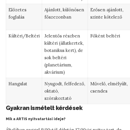
Előzetes
Ajánlott, különösen
Erősen ajánlott,
foglalás
főszezonban
szinte kötelező
Kültéri/Beltéri
Jelentős részben
Főként beltéri
kültéri (állatkertek,
botanikus kert), de
sok beltéri
(planetárium,
akvárium)
Hangulat
Nyugodt, felfedező,
Művelő, elmélyült,
oktató,
csendes
szórakoztató
Gyakran ismételt kérdések
Mik a ARTIS nyitvatartási ideje?
Általában reggel 9:00-tól délután 17:00-ig nyitva tart, de