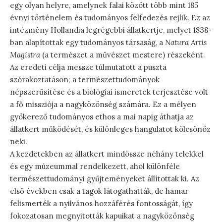
egy olyan helyre, amelynek falai között több mint 185
évnyi történelem és tudományos felfedezés rejlik. Ez az
intézmény Hollandia legrégebbi állatkertje, melyet 1838-
ban alapítottak egy tudományos társaság, a
Natura Artis
Magistra
(a természet a művészet mestere) részeként.
Az eredeti célja messze túlmutatott a puszta
szórakoztatáson; a természettudományok
népszerűsítése és a biológiai ismeretek terjesztése volt
a fő missziója a nagyközönség számára. Ez a mélyen
gyökerező tudományos ethos a mai napig áthatja az
állatkert működését, és különleges hangulatot kölcsönöz
neki.
A kezdetekben az állatkert mindössze néhány telekkel
és egy múzeummal rendelkezett, ahol különféle
természettudományi gyűjteményeket állítottak ki. Az
első években csak a tagok látogathatták, de hamar
felismerték a nyilvános hozzáférés fontosságát, így
fokozatosan megnyitották kapuikat a nagyközönség