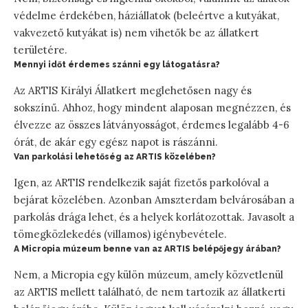
védelme érdekében, háziállatok (beleértve a kutyákat,
vakvezető kutyákat is) nem vihetők be az állatkert
területére.
Mennyi időt érdemes szánni egy látogatásra?
Az ARTIS Királyi Állatkert meglehetősen nagy és
sokszínű. Ahhoz, hogy mindent alaposan megnézzen, és
élvezze az összes látványosságot, érdemes legalább 4-6
órát, de akár egy egész napot is rászánni.
Van parkolási lehetőség az ARTIS közelében?
Igen, az ARTIS rendelkezik saját fizetős parkolóval a
bejárat közelében. Azonban Amszterdam belvárosában a
parkolás drága lehet, és a helyek korlátozottak. Javasolt a
tömegközlekedés (villamos) igénybevétele.
A Micropia múzeum benne van az ARTIS belépőjegy árában?
Nem, a Micropia egy külön múzeum, amely közvetlenül
az ARTIS mellett található, de nem tartozik az állatkerti