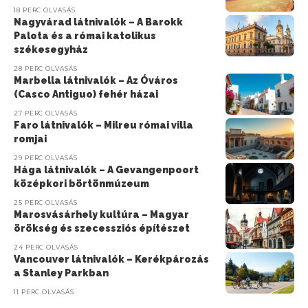
18 PERC OLVASÁS
Nagyvárad látnivalók – A Barokk
Palota és a római katolikus
székesegyház
28 PERC OLVASÁS
Marbella látnivalók – Az Óváros
(Casco Antiguo) fehér házai
27 PERC OLVASÁS
Faro látnivalók – Milreu római villa
romjai
29 PERC OLVASÁS
Hága látnivalók – A Gevangenpoort
középkori börtönmúzeum
25 PERC OLVASÁS
Marosvásárhely kultúra – Magyar
örökség és szecessziós építészet
24 PERC OLVASÁS
Vancouver látnivalók – Kerékpározás
a Stanley Parkban
11 PERC OLVASÁS