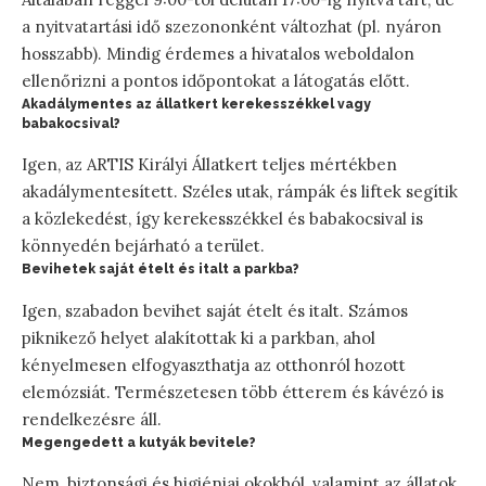
a nyitvatartási idő szezononként változhat (pl. nyáron
hosszabb). Mindig érdemes a hivatalos weboldalon
ellenőrizni a pontos időpontokat a látogatás előtt.
Akadálymentes az állatkert kerekesszékkel vagy
babakocsival?
Igen, az ARTIS Királyi Állatkert teljes mértékben
akadálymentesített. Széles utak, rámpák és liftek segítik
a közlekedést, így kerekesszékkel és babakocsival is
könnyedén bejárható a terület.
Bevihetek saját ételt és italt a parkba?
Igen, szabadon bevihet saját ételt és italt. Számos
piknikező helyet alakítottak ki a parkban, ahol
kényelmesen elfogyaszthatja az otthonról hozott
elemózsiát. Természetesen több étterem és kávézó is
rendelkezésre áll.
Megengedett a kutyák bevitele?
Nem, biztonsági és higiéniai okokból, valamint az állatok