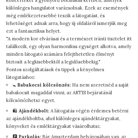
koncerteket a gyönyörű botanikus kertben, amelyek
különleges hangulatot varázsolnak. Ezek az események
még emlékezetesebbé teszik a látogatást, és
lehetőséget adnak arra, hogy új oldaláról ismerjük meg
ezt a fantasztikus helyet.
"A modern kor elvárásai és a természet iránti tisztelet itt
találkozik, egy olyan harmonikus egységet alkotva, amely
minden látogató számára felejthetetlen élményt
biztosít a legkisebbektől a legidősebbekig."
Fontos szolgáltatások és tippek a kényelmes
látogatáshoz:
🚼
Babakocsi kölcsönzés:
Ha nem szeretnéd a saját
babakocsit magaddal vinni, az ARTIS bejáratánál
kölcsönözhetsz egyet.
🛍️
Ajándékbolt:
A látogatás végén érdemes betérni
az ajándékboltba, ahol különleges ajándéktárgyakat,
könyveket és emléktárgyakat vásárolhatsz.
🅿️
Parkolás:
Bár Amszterdam belvárosában van, az