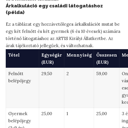
Árkalkuláció egy családi látogatáshoz
(példa)
Ez a táblázat egy hozzávetőleges árkalkulációt mutat be
egy két felnőtt és két gyermek (6 és 10 évesek) számára
történő látogatáshoz az ARTIS Királyi Állatkertbe. Az
árak tájékoztató jellegűek, és változhatnak.
Tétel
Egységár
Mennyiség
Összesen
Me
(EUR)
(EUR)
Felnőtt
29,50
2
59,00
On
belépőjegy
vás
es
gy
ke
Gyermek
25,00
1
25,00
3 é
belépőjegy
ing
(3-9 év)
éve