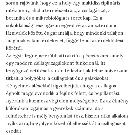
során rájövünk, hogy ez a hely egy multidiszciplináris
intézmény, ahol a természetrajz, a csillagászat, a
botanika és a mikrobiológia is teret kap. Ez a
sokoldalúság teszi igazán egyedivé az amszterdami
látnivalók között, és garantálja, hogy mindenki találjon
magának valami érdekeset, függetlenül az érdeklődési
körétől.
Az egyik legnépszerűbb attrakció a
planetárium
, amely
egy modern csillagvizsgálóként funkcionál. Itt
lenyűgöző vetítések során fedezhetjük fel az univerzum
titkait, a bolygókat, a csillagokat és a galaxisokat.
Kényelmes ülésekből figyelhetjük, ahogy a csillagos
égbolt megelevenedik a fejünk felett, és bepillantást
nyerünk a kozmosz végtelen mélységeibe. Ez az élmény
különösen izgalmas a gyerekek számára, de a
felnőttekre is mély benyomást tesz, hiszen ritka alkalom
nyílik arra, hogy ilyen közelről élhessék át a csillagászat
csodáit.