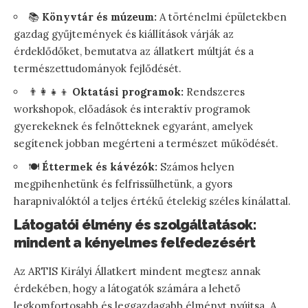
📚
Könyvtár és múzeum:
A történelmi épületekben
gazdag gyűjtemények és kiállítások várják az
érdeklődőket, bemutatva az állatkert múltját és a
természettudományok fejlődését.
👨‍👩‍👧‍👦
Oktatási programok:
Rendszeres
workshopok, előadások és interaktív programok
gyerekeknek és felnőtteknek egyaránt, amelyek
segítenek jobban megérteni a természet működését.
🍽️
Éttermek és kávézók:
Számos helyen
megpihenhetünk és felfrissülhetünk, a gyors
harapnivalóktól a teljes értékű ételekig széles kínálattal.
Látogatói élmény és szolgáltatások:
mindent a kényelmes felfedezésért
Az ARTIS Királyi Állatkert mindent megtesz annak
érdekében, hogy a látogatók számára a lehető
legkomfortosabb és leggazdagabb élményt nyújtsa. A