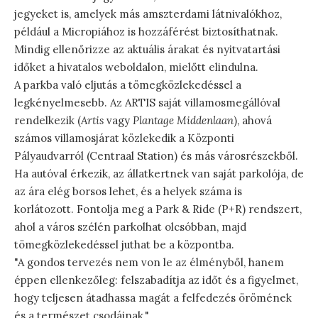
jegyeket is, amelyek más amszterdami látnivalókhoz,
például a Micropiához is hozzáférést biztosíthatnak.
Mindig ellenőrizze az aktuális árakat és nyitvatartási
időket a hivatalos weboldalon, mielőtt elindulna.
A parkba való eljutás a tömegközlekedéssel a
legkényelmesebb. Az ARTIS saját villamosmegállóval
rendelkezik (
Artis
vagy
Plantage Middenlaan
), ahová
számos villamosjárat közlekedik a Központi
Pályaudvarról (Centraal Station) és más városrészekből.
Ha autóval érkezik, az állatkertnek van saját parkolója, de
az ára elég borsos lehet, és a helyek száma is
korlátozott. Fontolja meg a Park & Ride (P+R) rendszert,
ahol a város szélén parkolhat olcsóbban, majd
tömegközlekedéssel juthat be a központba.
"A gondos tervezés nem von le az élményből, hanem
éppen ellenkezőleg: felszabadítja az időt és a figyelmet,
hogy teljesen átadhassa magát a felfedezés örömének
és a természet csodáinak."