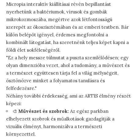
Micropia interaktív kiállításai révén bepillantást
nyerhetünk a baktériumok, vírusok és gombák
mikrokozmoszába, megértve azok létfontosságú
szerepét az ökoszisztémában és az emberi testben. Bár
külön belépőt igényel, érdemes megfontolni a
kombinált látogatást, ha szeretnénk teljes képet kapni a
földi élet sokféleségéről.
"Ez a hely messze túlmutat a puszta szemlélődésen; egy
olyan dimenzióba vezet, ahol a tudomány, a művészet és
a természet együttesen tárja fel a világ mélységeit,
ösztönözve minket a folyamatos tanulásra és
felfedezésre."
Néhány további érdekesség, ami az ARTIS élmény részét
képezi:
🎨
Művészet és szobrok:
Az egész parkban
elhelyezett szobrok és műalkotások gazdagítják a
vizuális élményt, harmonizálva a természeti
környezettel.