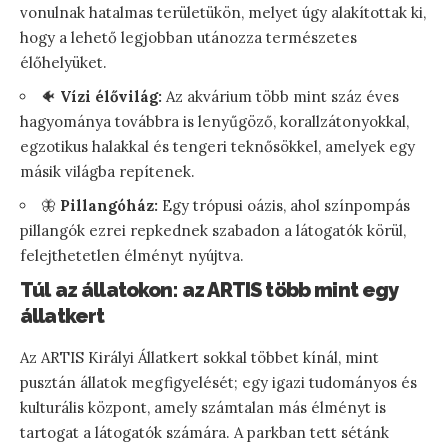
vonulnak hatalmas területükön, melyet úgy alakítottak ki,
hogy a lehető legjobban utánozza természetes
élőhelyüket.
🐠
Vízi élővilág:
Az akvárium több mint száz éves
hagyománya továbbra is lenyűgöző, korallzátonyokkal,
egzotikus halakkal és tengeri teknősökkel, amelyek egy
másik világba repítenek.
🦋
Pillangóház:
Egy trópusi oázis, ahol színpompás
pillangók ezrei repkednek szabadon a látogatók körül,
felejthetetlen élményt nyújtva.
Túl az állatokon: az ARTIS több mint egy
állatkert
Az ARTIS Királyi Állatkert sokkal többet kínál, mint
pusztán állatok megfigyelését; egy igazi tudományos és
kulturális központ, amely számtalan más élményt is
tartogat a látogatók számára. A parkban tett sétánk