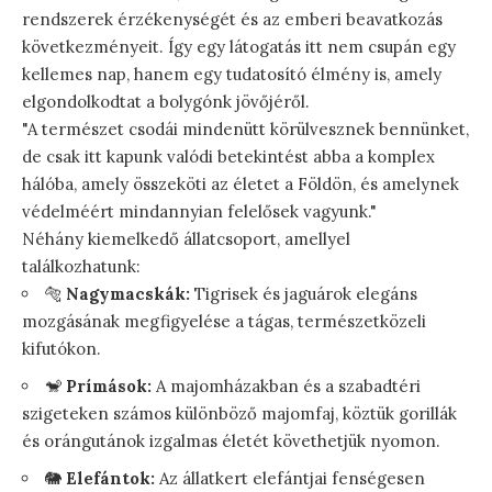
rendszerek érzékenységét és az emberi beavatkozás
következményeit. Így egy látogatás itt nem csupán egy
kellemes nap, hanem egy tudatosító élmény is, amely
elgondolkodtat a bolygónk jövőjéről.
"A természet csodái mindenütt körülvesznek bennünket,
de csak itt kapunk valódi betekintést abba a komplex
hálóba, amely összeköti az életet a Földön, és amelynek
védelméért mindannyian felelősek vagyunk."
Néhány kiemelkedő állatcsoport, amellyel
találkozhatunk:
🐅
Nagymacskák:
Tigrisek és jaguárok elegáns
mozgásának megfigyelése a tágas, természetközeli
kifutókon.
🐒
Prímások:
A majomházakban és a szabadtéri
szigeteken számos különböző majomfaj, köztük gorillák
és orángutánok izgalmas életét követhetjük nyomon.
🐘
Elefántok:
Az állatkert elefántjai fenségesen