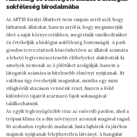
sokféleség birodalmába
Az ARTIS Királyi Állatkert nem csupán arról szól, hogy
láthatunk állatokat, hanem arról is, hogy megismerjük
őket a saját környezetükben, megértsük viselkedésüket
és értékeljük a biológiai sokféleség fontosságát. A park
gondos tervezésének köszönhetően az állatok számára
a lehető legtermészetesebb élőhelyeket alakították ki,
amelyek nemcsak az ő jólétüket szolgálják, hanem a
látogatók számára is hitelesebb élményt nyújtanak. Itt
valóban úgy érezhetjük magunkat, mintha egy mini
világkörüli utazáson vennénk részt, hiszen a Föld
különböző tájairól származó fajok sokaságával
találkozhatunk.
Az egyik leglenyűgözőbb rész az esőerdő pavilon, ahol a
trópusi klíma és a dús növényzet azonnal magával ragad.
Itt szabadon repkedő madarak, lusta lajhárok és játékos
majmok nyújtanak felejthetetlen látványt. A hangulat