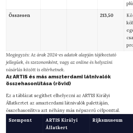
plü
Összesen
213,50
Kör
köl
eg
csa
pr
Megjegyzés: Az árak 2024-es adatok alapján tájékoztató
jellegűek, és szezononként, vagy az online és helyszíni
vásárlás között is eltérhetnek.
Az ARTIS és más amszterdami látnivalók
összehasonlítása (rövid)
Ez a táblázat segíthet elhelyezni az ARTIS Királyi
Állatkertet az amszterdami látnivalók palettáján,
összehasonlítva azt néhány más népszerű célponttal.
Szempont
ARTIS Királyi
Rijksmuseum
Állatkert