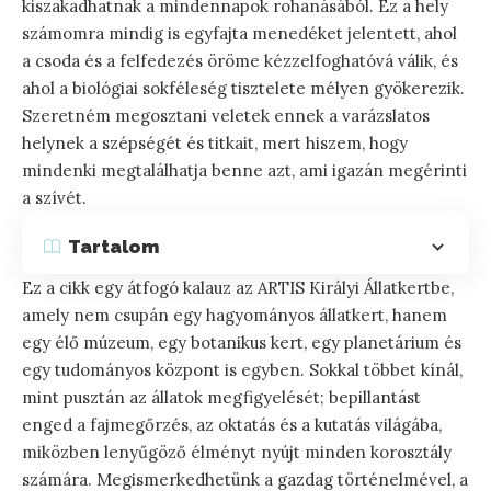
kiszakadhatnak a mindennapok rohanásából. Ez a hely
számomra mindig is egyfajta menedéket jelentett, ahol
a csoda és a felfedezés öröme kézzelfoghatóvá válik, és
ahol a biológiai sokféleség tisztelete mélyen gyökerezik.
Szeretném megosztani veletek ennek a varázslatos
helynek a szépségét és titkait, mert hiszem, hogy
mindenki megtalálhatja benne azt, ami igazán megérinti
a szívét.
Tartalom
Ez a cikk egy átfogó kalauz az ARTIS Királyi Állatkertbe,
amely nem csupán egy hagyományos állatkert, hanem
egy élő múzeum, egy botanikus kert, egy planetárium és
egy tudományos központ is egyben. Sokkal többet kínál,
mint pusztán az állatok megfigyelését; bepillantást
enged a fajmegőrzés, az oktatás és a kutatás világába,
miközben lenyűgöző élményt nyújt minden korosztály
számára. Megismerkedhetünk a gazdag történelmével, a