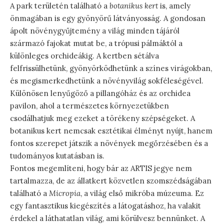
A park területén található a
botanikus kert
is, amely
önmagában is egy gyönyörű látványosság. A gondosan
ápolt növénygyűjtemény a világ minden tájáról
származó fajokat mutat be, a trópusi pálmáktól a
különleges orchideákig. A kertben sétálva
felfrissülhetünk, gyönyörködhetünk a színes virágokban,
és megismerkedhetünk a növényvilág sokféleségével.
Különösen lenyűgöző a pillangóház és az orchidea
pavilon, ahol a természetes környezetükben
csodálhatjuk meg ezeket a törékeny szépségeket. A
botanikus kert nemcsak esztétikai élményt nyújt, hanem
fontos szerepet játszik a növények megőrzésében és a
tudományos kutatásban is.
Fontos megemlíteni, hogy bár az ARTIS jegye nem
tartalmazza, de az állatkert közvetlen szomszédságában
található a
Micropia
, a világ első mikróba múzeuma. Ez
egy fantasztikus kiegészítés a látogatáshoz, ha valakit
érdekel a láthatatlan világ, ami körülvesz bennünket. A