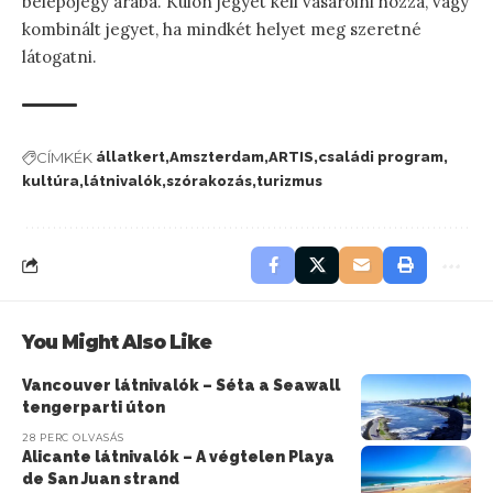
belépőjegy árába. Külön jegyet kell vásárolni hozzá, vagy
kombinált jegyet, ha mindkét helyet meg szeretné
látogatni.
CÍMKÉK
állatkert
Amszterdam
ARTIS
családi program
kultúra
látnivalók
szórakozás
turizmus
You Might Also Like
Vancouver látnivalók – Séta a Seawall
tengerparti úton
28 PERC OLVASÁS
Alicante látnivalók – A végtelen Playa
de San Juan strand