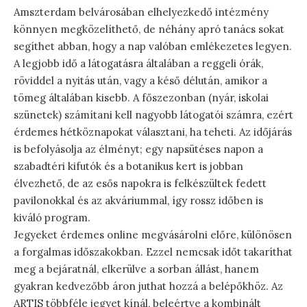
Amszterdam belvárosában elhelyezkedő intézmény
könnyen megközelíthető, de néhány apró tanács sokat
segíthet abban, hogy a nap valóban emlékezetes legyen.
A legjobb idő a látogatásra általában a reggeli órák,
röviddel a nyitás után, vagy a késő délután, amikor a
tömeg általában kisebb. A főszezonban (nyár, iskolai
szünetek) számítani kell nagyobb látogatói számra, ezért
érdemes hétköznapokat választani, ha teheti. Az időjárás
is befolyásolja az élményt; egy napsütéses napon a
szabadtéri kifutók és a botanikus kert is jobban
élvezhető, de az esős napokra is felkészültek fedett
pavilonokkal és az akváriummal, így rossz időben is
kiváló program.
Jegyeket érdemes online megvásárolni előre, különösen
a forgalmas időszakokban. Ezzel nemcsak időt takaríthat
meg a bejáratnál, elkerülve a sorban állást, hanem
gyakran kedvezőbb áron juthat hozzá a belépőkhöz. Az
ARTIS többféle jegyet kínál, beleértve a kombinált