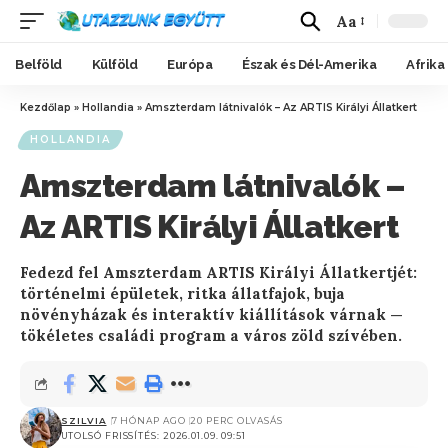
Aa
Belföld
Külföld
Európa
Észak és Dél-Amerika
Afrika
Kezdőlap
»
Hollandia
»
Amszterdam látnivalók – Az ARTIS Királyi Állatkert
HOLLANDIA
Amszterdam látnivalók –
Az ARTIS Királyi Állatkert
Fedezd fel Amszterdam ARTIS Királyi Állatkertjét:
történelmi épületek, ritka állatfajok, buja
növényházak és interaktív kiállítások várnak —
tökéletes családi program a város zöld szívében.
SZILVIA
7 HÓNAP AGO
20 PERC OLVASÁS
UTOLSÓ FRISSÍTÉS: 2026.01.09. 09:51