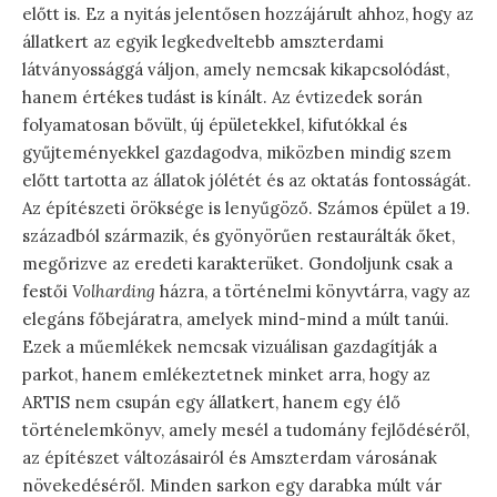
előtt is. Ez a nyitás jelentősen hozzájárult ahhoz, hogy az
állatkert az egyik legkedveltebb amszterdami
látványossággá váljon, amely nemcsak kikapcsolódást,
hanem értékes tudást is kínált. Az évtizedek során
folyamatosan bővült, új épületekkel, kifutókkal és
gyűjteményekkel gazdagodva, miközben mindig szem
előtt tartotta az állatok jólétét és az oktatás fontosságát.
Az építészeti öröksége is lenyűgöző. Számos épület a 19.
századból származik, és gyönyörűen restaurálták őket,
megőrizve az eredeti karakterüket. Gondoljunk csak a
festői
Volharding
házra, a történelmi könyvtárra, vagy az
elegáns főbejáratra, amelyek mind-mind a múlt tanúi.
Ezek a műemlékek nemcsak vizuálisan gazdagítják a
parkot, hanem emlékeztetnek minket arra, hogy az
ARTIS nem csupán egy állatkert, hanem egy élő
történelemkönyv, amely mesél a tudomány fejlődéséről,
az építészet változásairól és Amszterdam városának
növekedéséről. Minden sarkon egy darabka múlt vár