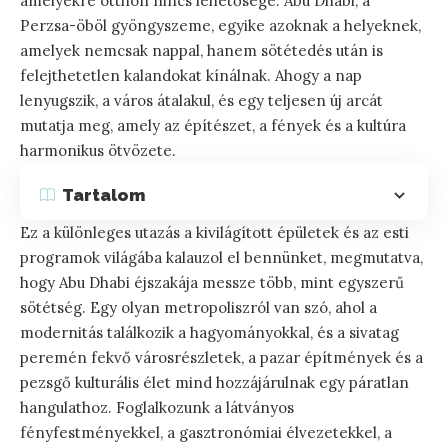
amelyekre otthon nincs lehetősége. Abu Dhabi, a
Perzsa-öböl gyöngyszeme, egyike azoknak a helyeknek,
amelyek nemcsak nappal, hanem sötétedés után is
felejthetetlen kalandokat kínálnak. Ahogy a nap
lenyugszik, a város átalakul, és egy teljesen új arcát
mutatja meg, amely az építészet, a fények és a kultúra
harmonikus ötvözete.
Tartalom
Ez a különleges utazás a kivilágított épületek és az esti
programok világába kalauzol el bennünket, megmutatva,
hogy Abu Dhabi éjszakája messze több, mint egyszerű
sötétség. Egy olyan metropoliszról van szó, ahol a
modernitás találkozik a hagyományokkal, és a sivatag
peremén fekvő városrészletek, a pazar építmények és a
pezsgő kulturális élet mind hozzájárulnak egy páratlan
hangulathoz. Foglalkozunk a látványos
fényfestményekkel, a gasztronómiai élvezetekkel, a