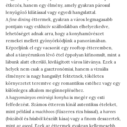
étkezés, hanem egy élmény, amely gyakran párosul
lenyűgöző kilátással vagy egyedi hangulattal.
A
fine dining
éttermek, gyakran a város legmagasabb
pontjain vagy exkluzív szállodákban elhelyezkedve,
lehetőséget adnak arra, hogy a konyhaművészet
remekei mellett gyönyörködjünk a panorámában.
Képzeljünk el egy vacsorát egy rooftop étteremben,
ahol a tányérunkon lévő étel éppolyan kifinomult, mint a
lábunk alatt elterülő, kivilágított város látványa. Ezek a
helyek nem csak a gasztronómiai, hanem a vizuális
élményre is nagy hangsúlyt fektetnek, tökéletes
környezetet teremtve egy romantikus estéhez vagy egy
különleges alkalom megünnepléséhez.
A
hagyományos emírségi konyha
is megér egy esti
felfedezést. Számos étterem kínál autentikus ételeket,
mint például a
machboos
(fűszeres rizs hússal), a
harees
(búzából és húsból készült kása) vagy a finom desszertek,
mint az
aseed
. Ezek az éttermek gyakran kellemesebb,