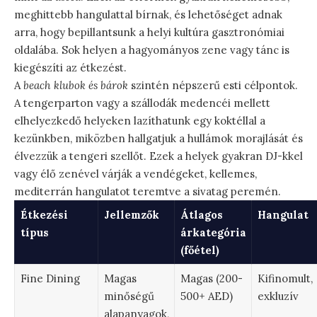
meghittebb hangulattal bírnak, és lehetőséget adnak
arra, hogy bepillantsunk a helyi kultúra gasztronómiai
oldalába. Sok helyen a hagyományos zene vagy tánc is
kiegészíti az étkezést.
A
beach klubok és bárok
szintén népszerű esti célpontok.
A tengerparton vagy a szállodák medencéi mellett
elhelyezkedő helyeken lazíthatunk egy koktéllal a
kezünkben, miközben hallgatjuk a hullámok morajlását és
élvezzük a tengeri szellőt. Ezek a helyek gyakran DJ-kkel
vagy élő zenével várják a vendégeket, kellemes,
mediterrán hangulatot teremtve a sivatag peremén.
Étkezési
Jellemzők
Átlagos
Hangulat
típus
árkategória
(főétel)
Fine Dining
Magas
Magas (200-
Kifinomult,
minőségű
500+ AED)
exkluzív
alapanyagok,