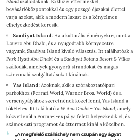
Island
szállodáknak. Exkluzív éttermekkel,
bevásárlóközpontokkal és egy pezsgő éjszakai élettel
várja azokat, akik a modern luxust és a kényelmes
elhelyezkedést keresik.
Saadiyat Island:
Ha a kulturális élményekre, mint a
Louvre Abu Dhabi, és a nyugodtabb környezetre
vágyunk, Saadiyat Island kiváló választás. Itt találhatóak a
Park Hyatt Abu Dhabi
és a
Saadiyat Rotana Resort & Villas
szállodák, amelyek gyönyörű strandokat és magas
színvonalú szolgáltatásokat kínálnak.
Yas Island:
Azoknak, akik a szórakoztatóipari
parkokhoz (Ferrari World, Warner Bros. World) és a
versenypályához szeretnének közel lenni, Yas Island a
tökéletes. Itt található a
W Abu Dhabi – Yas Island
, amely
közvetlenül a Forma-1-es pálya felett helyezkedik el, és
számos esti programot és éttermet kínál a közelben.
„A megfelelő szálláshely nem csupán egy ágyat