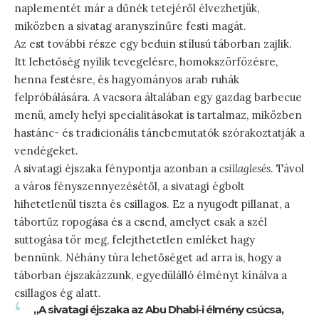
naplementét már a dűnék tetejéről élvezhetjük,
miközben a sivatag aranyszínűre festi magát.
Az est további része egy beduin stílusú táborban zajlik.
Itt lehetőség nyílik tevegelésre, homokszörfözésre,
henna festésre, és hagyományos arab ruhák
felpróbálására. A vacsora általában egy gazdag barbecue
menü, amely helyi specialitásokat is tartalmaz, miközben
hastánc- és tradicionális táncbemutatók szórakoztatják a
vendégeket.
A sivatagi éjszaka fénypontja azonban a
csillaglesés
. Távol
a város fényszennyezésétől, a sivatagi égbolt
hihetetlenül tiszta és csillagos. Ez a nyugodt pillanat, a
tábortűz ropogása és a csend, amelyet csak a szél
suttogása tör meg, felejthetetlen emléket hagy
bennünk. Néhány túra lehetőséget ad arra is, hogy a
táborban éjszakázzunk, egyedülálló élményt kínálva a
csillagos ég alatt.
„A sivatagi éjszaka az Abu Dhabi-i élmény csúcsa,