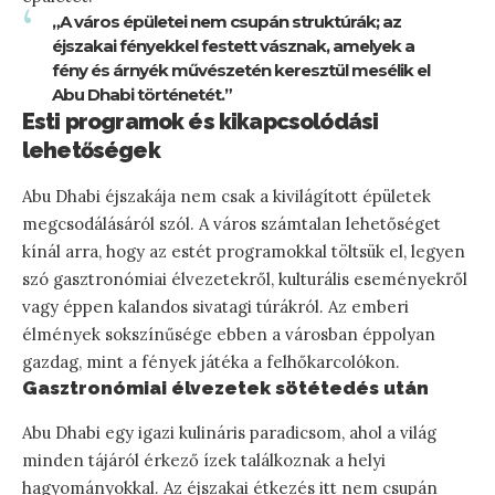
„A város épületei nem csupán struktúrák; az
éjszakai fényekkel festett vásznak, amelyek a
fény és árnyék művészetén keresztül mesélik el
Abu Dhabi történetét.”
Esti programok és kikapcsolódási
lehetőségek
Abu Dhabi éjszakája nem csak a kivilágított épületek
megcsodálásáról szól. A város számtalan lehetőséget
kínál arra, hogy az estét programokkal töltsük el, legyen
szó gasztronómiai élvezetekről, kulturális eseményekről
vagy éppen kalandos sivatagi túrákról. Az emberi
élmények sokszínűsége ebben a városban éppolyan
gazdag, mint a fények játéka a felhőkarcolókon.
Gasztronómiai élvezetek sötétedés után
Abu Dhabi egy igazi kulináris paradicsom, ahol a világ
minden tájáról érkező ízek találkoznak a helyi
hagyományokkal. Az éjszakai étkezés itt nem csupán