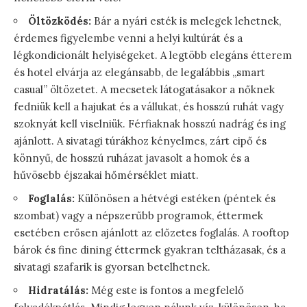
Öltözködés:
Bár a nyári esték is melegek lehetnek,
érdemes figyelembe venni a helyi kultúrát és a
légkondicionált helyiségeket. A legtöbb elegáns étterem
és hotel elvárja az elegánsabb, de legalábbis „smart
casual” öltözetet. A mecsetek látogatásakor a nőknek
fedniük kell a hajukat és a vállukat, és hosszú ruhát vagy
szoknyát kell viselniük. Férfiaknak hosszú nadrág és ing
ajánlott. A sivatagi túrákhoz kényelmes, zárt cipő és
könnyű, de hosszú ruházat javasolt a homok és a
hűvösebb éjszakai hőmérséklet miatt.
Foglalás:
Különösen a hétvégi estéken (péntek és
szombat) vagy a népszerűbb programok, éttermek
esetében erősen ajánlott az előzetes foglalás. A rooftop
bárok és fine dining éttermek gyakran teltházasak, és a
sivatagi szafarik is gyorsan betelhetnek.
Hidratálás:
Még este is fontos a megfelelő