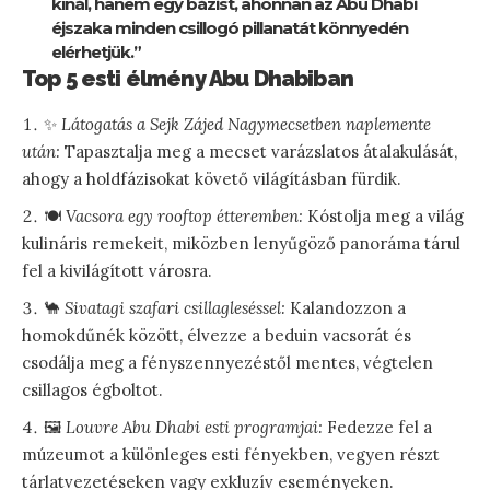
kínál, hanem egy bázist, ahonnan az Abu Dhabi
éjszaka minden csillogó pillanatát könnyedén
elérhetjük.”
Top 5 esti élmény Abu Dhabiban
✨
Látogatás a Sejk Zájed Nagymecsetben naplemente
után:
Tapasztalja meg a mecset varázslatos átalakulását,
ahogy a holdfázisokat követő világításban fürdik.
🍽️
Vacsora egy rooftop étteremben:
Kóstolja meg a világ
kulináris remekeit, miközben lenyűgöző panoráma tárul
fel a kivilágított városra.
🐪
Sivatagi szafari csillagleséssel:
Kalandozzon a
homokdűnék között, élvezze a beduin vacsorát és
csodálja meg a fényszennyezéstől mentes, végtelen
csillagos égboltot.
🖼️
Louvre Abu Dhabi esti programjai:
Fedezze fel a
múzeumot a különleges esti fényekben, vegyen részt
tárlatvezetéseken vagy exkluzív eseményeken.