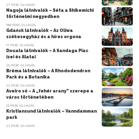
27 PERC OLVASÁS
Nagoja látnivalók – Séta a Shikemichi
történelmi negyedben
188 PERC OLVASÁS
Gdańsk látnivalók – Az Oliwa
székesegyház és a híres orgona
17 PERC OLVASÁS
Douala látnivalók – A Sandaga Piac
ízei és illatai
26 PERC OLVASÁS
Bréma látnivalók – A Rhododendron
Park és a Botanika
25 PERC OLVASÁS
Aveiro só – A „fehér arany” szerepe a
város történetében
19 PERC OLVASÁS
Kristiansund látnivalók – Vanndamman
park
23 PERC OLVASÁS