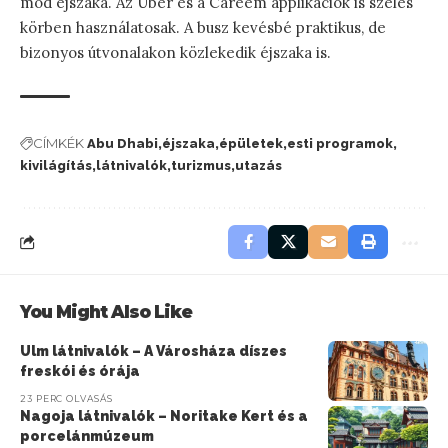
mód éjszaka. Az Uber és a Careem applikációk is széles
körben használatosak. A busz kevésbé praktikus, de
bizonyos útvonalakon közlekedik éjszaka is.
CÍMKÉK
Abu Dhabi
éjszaka
épületek
esti programok
kivilágítás
látnivalók
turizmus
utazás
You Might Also Like
Ulm látnivalók – A Városháza díszes
freskói és órája
23 PERC OLVASÁS
Nagoja látnivalók – Noritake Kert és a
porcelánmúzeum