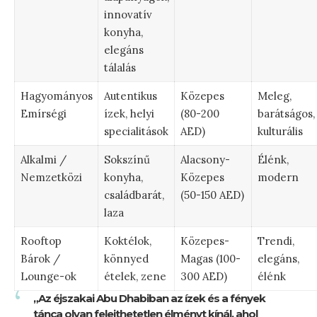
innovatív
konyha,
elegáns
tálalás
Hagyományos
Autentikus
Közepes
Meleg,
Emírségi
ízek, helyi
(80-200
barátságos,
specialitások
AED)
kulturális
Alkalmi /
Sokszínű
Alacsony-
Élénk,
Nemzetközi
konyha,
Közepes
modern
családbarát,
(50-150 AED)
laza
Rooftop
Koktélok,
Közepes-
Trendi,
Bárok /
könnyed
Magas (100-
elegáns,
Lounge-ok
ételek, zene
300 AED)
élénk
„Az éjszakai Abu Dhabiban az ízek és a fények
tánca olyan felejthetetlen élményt kínál, ahol