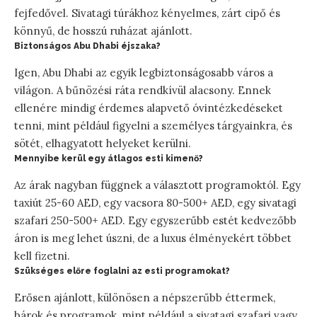
fejfedővel. Sivatagi túrákhoz kényelmes, zárt cipő és
könnyű, de hosszú ruházat ajánlott.
Biztonságos Abu Dhabi éjszaka?
Igen, Abu Dhabi az egyik legbiztonságosabb város a
világon. A bűnözési ráta rendkívül alacsony. Ennek
ellenére mindig érdemes alapvető óvintézkedéseket
tenni, mint például figyelni a személyes tárgyainkra, és
sötét, elhagyatott helyeket kerülni.
Mennyibe kerül egy átlagos esti kimenő?
Az árak nagyban függnek a választott programoktól. Egy
taxiút 25-60 AED, egy vacsora 80-500+ AED, egy sivatagi
szafari 250-500+ AED. Egy egyszerűbb estét kedvezőbb
áron is meg lehet úszni, de a luxus élményekért többet
kell fizetni.
Szükséges előre foglalni az esti programokat?
Erősen ajánlott, különösen a népszerűbb éttermek,
bárok és programok, mint például a sivatagi szafari vagy