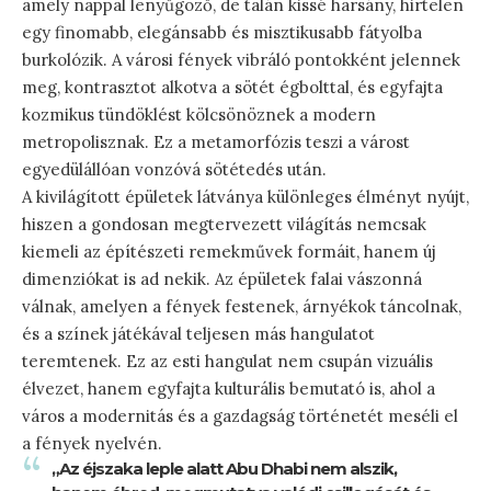
amely nappal lenyűgöző, de talán kissé harsány, hirtelen
egy finomabb, elegánsabb és misztikusabb fátyolba
burkolózik. A városi fények vibráló pontokként jelennek
meg, kontrasztot alkotva a sötét égbolttal, és egyfajta
kozmikus tündöklést kölcsönöznek a modern
metropolisznak. Ez a metamorfózis teszi a várost
egyedülállóan vonzóvá sötétedés után.
A kivilágított épületek látványa különleges élményt nyújt,
hiszen a gondosan megtervezett világítás nemcsak
kiemeli az építészeti remekművek formáit, hanem új
dimenziókat is ad nekik. Az épületek falai vászonná
válnak, amelyen a fények festenek, árnyékok táncolnak,
és a színek játékával teljesen más hangulatot
teremtenek. Ez az esti hangulat nem csupán vizuális
élvezet, hanem egyfajta kulturális bemutató is, ahol a
város a modernitás és a gazdagság történetét meséli el
a fények nyelvén.
„Az éjszaka leple alatt Abu Dhabi nem alszik,