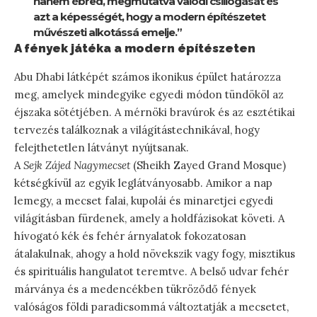
hanem ébred, megmutatva valódi csillogását és
azt a képességét, hogy a modern építészetet
művészeti alkotássá emelje.”
A fények játéka a modern építészeten
Abu Dhabi látképét számos ikonikus épület határozza
meg, amelyek mindegyike egyedi módon tündököl az
éjszaka sötétjében. A mérnöki bravúrok és az esztétikai
tervezés találkoznak a világítástechnikával, hogy
felejthetetlen látványt nyújtsanak.
A
Sejk Zájed Nagymecset
(Sheikh Zayed Grand Mosque)
kétségkívül az egyik leglátványosabb. Amikor a nap
lemegy, a mecset falai, kupolái és minaretjei egyedi
világításban fürdenek, amely a holdfázisokat követi. A
hívogató kék és fehér árnyalatok fokozatosan
átalakulnak, ahogy a hold növekszik vagy fogy, misztikus
és spirituális hangulatot teremtve. A belső udvar fehér
márványa és a medencékben tükröződő fények
valóságos földi paradicsommá változtatják a mecsetet,