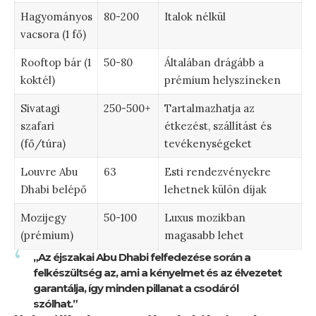
Hagyományos
80-200
Italok nélkül
vacsora (1 fő)
Rooftop bár (1
50-80
Általában drágább a
koktél)
prémium helyszíneken
Sivatagi
250-500+
Tartalmazhatja az
szafari
étkezést, szállítást és
(fő/túra)
tevékenységeket
Louvre Abu
63
Esti rendezvényekre
Dhabi belépő
lehetnek külön díjak
Mozijegy
50-100
Luxus mozikban
(prémium)
magasabb lehet
„Az éjszakai Abu Dhabi felfedezése során a
felkészültség az, ami a kényelmet és az élvezetet
garantálja, így minden pillanat a csodáról
szólhat.”