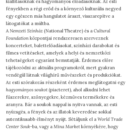
kiállításoknak és hagyományos előadásoknak. Az esti
fényekben a régi erőd és a környező kulturális negyed
egy egészen más hangulatot áraszt, visszarepítve a
látogatókat a múltba.
A
Nemzeti Színház
(National Theatre) és a
Cultural
Foundation
központjai rendszeresen szerveznek
koncerteket, balettelőadásokat, színházi darabokat és
filmes vetítéseket, amelyek a helyi és nemzetközi
tehetségeket egyaránt bemutatják. Érdemes előre
tájékozódni az aktuális programokról, mert gyakran
vendégül látnak világhírű művészeket és produkciókat.
Az esti szórakozás részeként érdemes meglátogatni egy
hagyományos soukot
(piacteret), ahol alkudni lehet
fűszerekre, szőnyegekre, kézműves termékekre és
aranyra. Bár a soukok nappal is nyitva vannak, az esti
nyüzsgés, a fények és az illatok keveredése sokkal
autentikusabb élményt nyújt. Sétáljunk el a
World Trade
Center Souk
-ba, vagy a
Mina Market
környékére, hogy