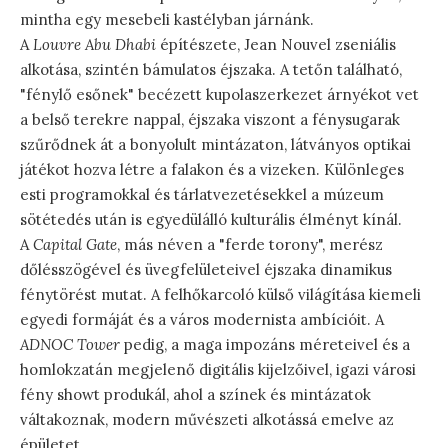
mintha egy mesebeli kastélyban járnánk.
A
Louvre Abu Dhabi
építészete, Jean Nouvel zseniális
alkotása, szintén bámulatos éjszaka. A tetőn található,
"fénylő esőnek" becézett kupolaszerkezet árnyékot vet
a belső terekre nappal, éjszaka viszont a fénysugarak
szűrődnek át a bonyolult mintázaton, látványos optikai
játékot hozva létre a falakon és a vizeken. Különleges
esti programokkal és tárlatvezetésekkel a múzeum
sötétedés után is egyedülálló kulturális élményt kínál.
A
Capital Gate
, más néven a "ferde torony", merész
dőlésszögével és üvegfelületeivel éjszaka dinamikus
fénytörést mutat. A felhőkarcoló külső világítása kiemeli
egyedi formáját és a város modernista ambícióit. A
ADNOC Tower
pedig, a maga impozáns méreteivel és a
homlokzatán megjelenő digitális kijelzőivel, igazi városi
fény showt produkál, ahol a színek és mintázatok
váltakoznak, modern művészeti alkotássá emelve az
épületet.