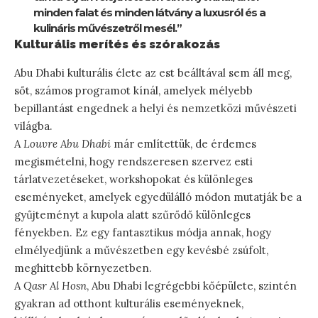
minden falat és minden látvány a luxusról és a
kulináris művészetről mesél.”
Kulturális merítés és szórakozás
Abu Dhabi kulturális élete az est beálltával sem áll meg,
sőt, számos programot kínál, amelyek mélyebb
bepillantást engednek a helyi és nemzetközi művészeti
világba.
A
Louvre Abu Dhabi
már említettük, de érdemes
megismételni, hogy rendszeresen szervez esti
tárlatvezetéseket, workshopokat és különleges
eseményeket, amelyek egyedülálló módon mutatják be a
gyűjteményt a kupola alatt szűrődő különleges
fényekben. Ez egy fantasztikus módja annak, hogy
elmélyedjünk a művészetben egy kevésbé zsúfolt,
meghittebb környezetben.
A
Qasr Al Hosn
, Abu Dhabi legrégebbi kőépülete, szintén
gyakran ad otthont kulturális eseményeknek,