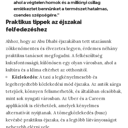
ahol a végtelen homok és a milliónyi csillag
emlékeztet bennünket a természet hatalmas,
csendes szépségére.”
Praktikus tippek az éjszakai
felfedezéshez
Ahhoz, hogy az Abu Dhabi éjszakában tett utazásunk
zökkenőmentes és élvezetes legyen, érdemes néhány
praktikus tanácsot megfogadni. A felkészültség
kulcsfontosságú, különösen egy olyan városban, ahol a
kultúra és a klíma eltérhet az otthonitól.
Közlekedés:
A taxi a legkényelmesebb és
legelterjedtebb közlekedési mód éjszaka. Az autók sárga
tetejűek, könnyen felismerhetők, és általában olcsóbbak,
mint sok nyugati városban. Az Uber és a Careem
applikációk is elérhetőek, amelyek kényelmes
alternatívát nyújtanak. A tömegközlekedés (busz)
kevésbé praktikus éjszaka, és a legtöbb látványosságot
nehezebb elérni vele.