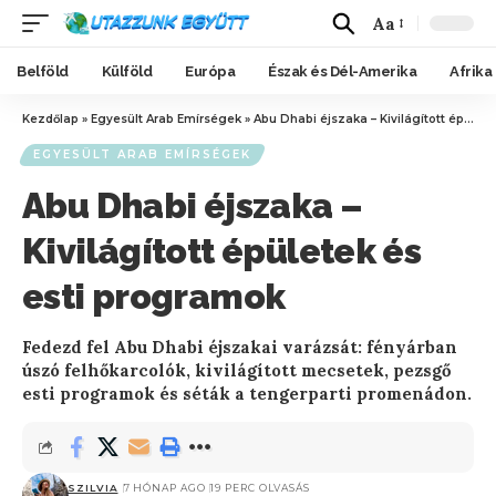
Aa
Belföld
Külföld
Európa
Észak és Dél-Amerika
Afrika
Kezdőlap
»
Egyesült Arab Emírségek
»
Abu Dhabi éjszaka – Kivilágított épületek és esti programok
EGYESÜLT ARAB EMÍRSÉGEK
Abu Dhabi éjszaka –
Kivilágított épületek és
esti programok
Fedezd fel Abu Dhabi éjszakai varázsát: fényárban
úszó felhőkarcolók, kivilágított mecsetek, pezsgő
esti programok és séták a tengerparti promenádon.
SZILVIA
7 HÓNAP AGO
19 PERC OLVASÁS