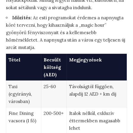
folyadékpótlás. Mindig legyen nálunk víz, különösen, ha
sokat sétálunk vagy a sivatagba indulunk.
Időzítés:
Az esti programokat érdemes a napnyugta
köré tervezni, hogy kihasználjuk a „magic hour”
gyönyörű fényviszonyait és a kellemesebb
hőmérsékletet. A napnyugta után a város egy teljesen új
arcát mutatja.
Tétel
Becsült
Megjegyzések
költség
(AED)
Taxi
25-60
Távolságtól függően,
(egyirányú,
alapdíj 12 AED + km díj
városban)
Fine Dining
200-500+
Italok nélkül, exkluzív
vacsora (1 fő)
éttermekben magasabb
lehet