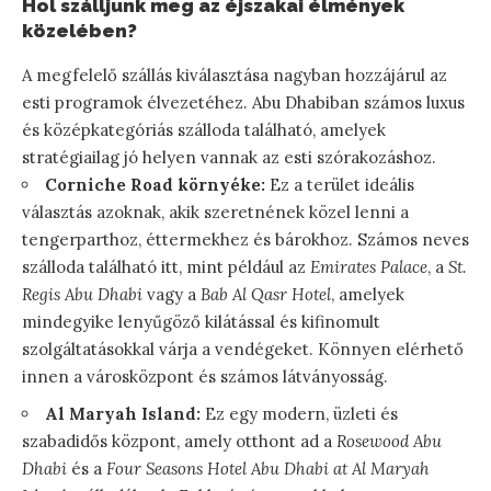
Hol szálljunk meg az éjszakai élmények
közelében?
A megfelelő szállás kiválasztása nagyban hozzájárul az
esti programok élvezetéhez. Abu Dhabiban számos luxus
és középkategóriás szálloda található, amelyek
stratégiailag jó helyen vannak az esti szórakozáshoz.
Corniche Road környéke:
Ez a terület ideális
választás azoknak, akik szeretnének közel lenni a
tengerparthoz, éttermekhez és bárokhoz. Számos neves
szálloda található itt, mint például az
Emirates Palace
, a
St.
Regis Abu Dhabi
vagy a
Bab Al Qasr Hotel
, amelyek
mindegyike lenyűgöző kilátással és kifinomult
szolgáltatásokkal várja a vendégeket. Könnyen elérhető
innen a városközpont és számos látványosság.
Al Maryah Island:
Ez egy modern, üzleti és
szabadidős központ, amely otthont ad a
Rosewood Abu
Dhabi
és a
Four Seasons Hotel Abu Dhabi at Al Maryah