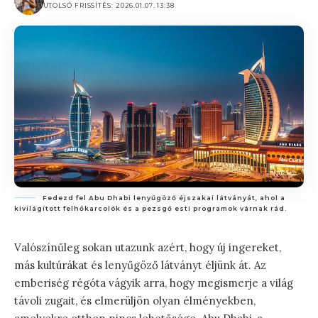
UTOLSÓ FRISSÍTÉS: 2026.01.07. 13:38
Fedezd fel Abu Dhabi lenyűgöző éjszakai látványát, ahol a
kivilágított felhőkarcolók és a pezsgő esti programok várnak rád.
Valószínűleg sokan utazunk azért, hogy új ingereket,
más kultúrákat és lenyűgöző látványt éljünk át. Az
emberiség régóta vágyik arra, hogy megismerje a világ
távoli zugait, és elmerüljön olyan élményekben,