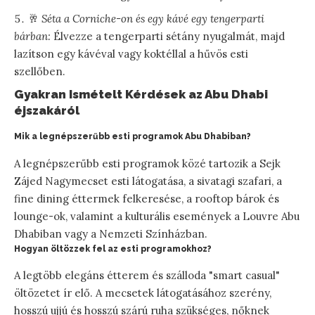
🥂
Séta a Corniche-on és egy kávé egy tengerparti
bárban:
Élvezze a tengerparti sétány nyugalmát, majd
lazítson egy kávéval vagy koktéllal a hűvös esti
szellőben.
Gyakran Ismételt Kérdések az Abu Dhabi
éjszakáról
Mik a legnépszerűbb esti programok Abu Dhabiban?
A legnépszerűbb esti programok közé tartozik a Sejk
Zájed Nagymecset esti látogatása, a sivatagi szafari, a
fine dining éttermek felkeresése, a rooftop bárok és
lounge-ok, valamint a kulturális események a Louvre Abu
Dhabiban vagy a Nemzeti Színházban.
Hogyan öltözzek fel az esti programokhoz?
A legtöbb elegáns étterem és szálloda "smart casual"
öltözetet ír elő. A mecsetek látogatásához szerény,
hosszú ujjú és hosszú szárú ruha szükséges, nőknek