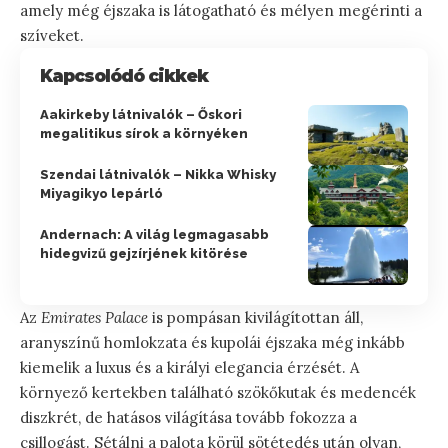
amely még éjszaka is látogatható és mélyen megérinti a
szíveket.
Kapcsolódó cikkek
Aakirkeby látnivalók – Őskori
megalitikus sírok a környéken
Szendai látnivalók – Nikka Whisky
Miyagikyo lepárló
Andernach: A világ legmagasabb
hidegvizű gejzírjének kitörése
Az
Emirates Palace
is pompásan kivilágítottan áll,
aranyszínű homlokzata és kupolái éjszaka még inkább
kiemelik a luxus és a királyi elegancia érzését. A
környező kertekben található szökőkutak és medencék
diszkrét, de hatásos világítása tovább fokozza a
csillogást. Sétálni a palota körül sötétedés után olyan,