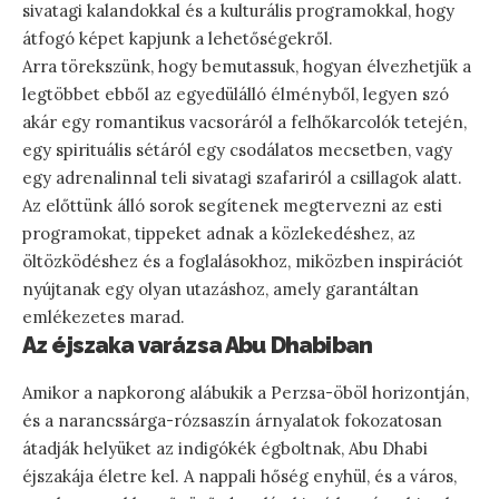
sivatagi kalandokkal és a kulturális programokkal, hogy
átfogó képet kapjunk a lehetőségekről.
Arra törekszünk, hogy bemutassuk, hogyan élvezhetjük a
legtöbbet ebből az egyedülálló élményből, legyen szó
akár egy romantikus vacsoráról a felhőkarcolók tetején,
egy spirituális sétáról egy csodálatos mecsetben, vagy
egy adrenalinnal teli sivatagi szafariról a csillagok alatt.
Az előttünk álló sorok segítenek megtervezni az esti
programokat, tippeket adnak a közlekedéshez, az
öltözködéshez és a foglalásokhoz, miközben inspirációt
nyújtanak egy olyan utazáshoz, amely garantáltan
emlékezetes marad.
Az éjszaka varázsa Abu Dhabiban
Amikor a napkorong alábukik a Perzsa-öböl horizontján,
és a narancssárga-rózsaszín árnyalatok fokozatosan
átadják helyüket az indigókék égboltnak, Abu Dhabi
éjszakája életre kel. A nappali hőség enyhül, és a város,