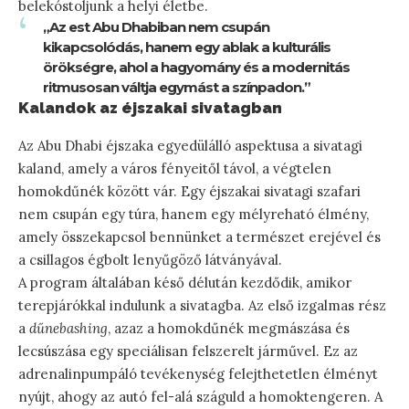
belekóstoljunk a helyi életbe.
„Az est Abu Dhabiban nem csupán
kikapcsolódás, hanem egy ablak a kulturális
örökségre, ahol a hagyomány és a modernitás
ritmusosan váltja egymást a színpadon.”
Kalandok az éjszakai sivatagban
Az Abu Dhabi éjszaka egyedülálló aspektusa a sivatagi
kaland, amely a város fényeitől távol, a végtelen
homokdűnék között vár. Egy éjszakai sivatagi szafari
nem csupán egy túra, hanem egy mélyreható élmény,
amely összekapcsol bennünket a természet erejével és
a csillagos égbolt lenyűgöző látványával.
A program általában késő délután kezdődik, amikor
terepjárókkal indulunk a sivatagba. Az első izgalmas rész
a
dűnebashing
, azaz a homokdűnék megmászása és
lecsúszása egy speciálisan felszerelt járművel. Ez az
adrenalinpumpáló tevékenység felejthetetlen élményt
nyújt, ahogy az autó fel-alá száguld a homoktengeren. A